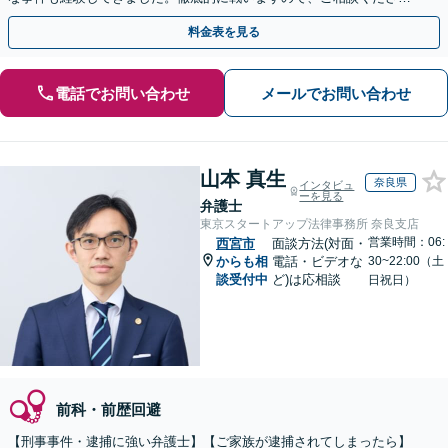
い。【電話・メール・WEB相談可】
料金表を見る
電話でお問い合わせ
メールでお問い合わせ
山本 真生
奈良県
インタビュ
ーを見る
弁護士
東京スタートアップ法律事務所 奈良支店
営業時間：06:
西宮市
面談方法(対面・
からも相
電話・ビデオな
30~22:00（土
談受付中
ど)は応相談
日祝日）
前科・前歴回避
【刑事事件・逮捕に強い弁護士】【ご家族が逮捕されてしまったら】