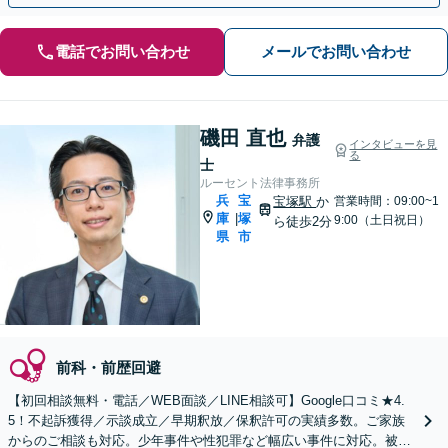
電話でお問い合わせ
メールでお問い合わせ
磯田 直也
弁護
インタビューを見
る
士
ルーセント法律事務所
兵
宝
宝塚駅
か
営業時間：09:00~1
庫
塚
|
9:00（土日祝日）
ら徒歩2分
県
市
前科・前歴回避
【初回相談無料・電話／WEB面談／LINE相談可】Google口コミ★4.
5！不起訴獲得／示談成立／早期釈放／保釈許可の実績多数。ご家族
からのご相談も対応。少年事件や性犯罪など幅広い事件に対応。被害