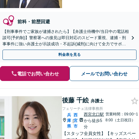
前科・前歴回避
【刑事事件でご家族が逮捕されたら】【弁護士待機中/当日中の電話相
談可(予約制)】警察署への接見は即日対応のスピード重視、逮捕・刑
事事件に強い弁護士が示談成功・不起訴(減刑)に向けて全力でサポー
トします。【加害者側の相談専門】
料金表を見る
電話でお問い合わせ
メールでお問い合わせ
後藤 千絵
弁護士
フェリーチェ法律事務所
西宮北口駅
営業時間：09:00~1
兵
西
8:00（土日祝日）
庫
宮
から徒歩5
|
県
市
分
【スタッフ全員女性】【キッズスペー