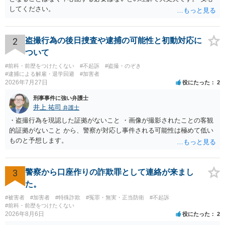
してください。
2
盗撮行為の後日捜査や逮捕の可能性と初動対応に
ついて
#前科・前歴をつけたくない
#不起訴
#盗撮・のぞき
#逮捕による解雇・退学回避
#加害者
2026年7月27日
役にたった
2
刑事事件に強い弁護士
井上 祐司
弁護士
・盗撮行為を現認した証拠がないこと ・画像が撮影されたことの客観
的証拠がないこと から、警察が対応し事件される可能性は極めて低い
ものと予想します。
3
警察から口座作りの詐欺罪として連絡が来まし
た。
#被害者
#加害者
#特殊詐欺
#冤罪・無実・正当防衛
#不起訴
#前科・前歴をつけたくない
2026年8月6日
役にたった
2