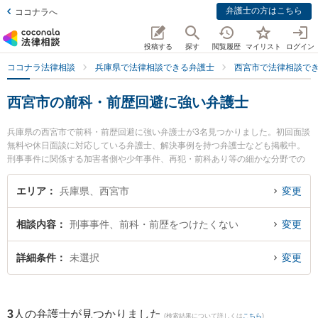
弁護士の方はこちら
ココナラへ
投稿する
探す
閲覧履歴
マイリスト
ログイン
ココナラ法律相談
兵庫県で法律相談できる弁護士
西宮市で法律相談で
西宮市の前科・前歴回避に強い弁護士
兵庫県の西宮市で前科・前歴回避に強い弁護士が3名見つかりました。初回面談
無料や休日面談に対応している弁護士、解決事例を持つ弁護士なども掲載中。
刑事事件に関係する加害者側や少年事件、再犯・前科あり等の細かな分野での
絞り込み検索もでき便利です。特に弁護士法人芦屋西宮市民法律事務所の関本
龍志弁護士や虎ノ門法律経済事務所 西宮支店の亀井 瑞邑弁護士、フェリーチェ
エリア
兵庫県、西宮市
変更
法律事務所の後藤 千絵弁護士のプロフィール情報や弁護士費用、強みなどが注
目されています。『西宮市で土日や夜間に発生した前科・前歴回避のトラブル
相談内容
刑事事件、前科・前歴をつけたくない
変更
を今すぐに弁護士に相談したい』『前科・前歴回避のトラブル解決の実績豊富
な近くの弁護士を検索したい』『初回相談無料で前科・前歴回避を法律相談で
きる西宮市内の弁護士に相談予約したい』などでお困りの相談者さんにおすす
詳細条件
未選択
変更
めです。
3
人の弁護士が見つかりました
(検索結果について詳しくは
こちら
)