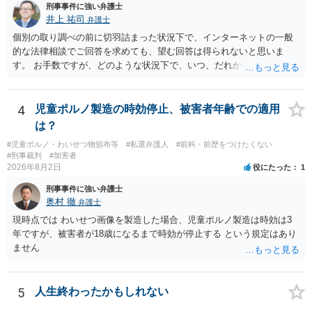
刑事事件に強い弁護士
井上 祐司
弁護士
個別の取り調べの前に切羽詰まった状況下で、インターネットの一般
的な法律相談でご回答を求めても、望む回答は得られないと思いま
す。 お手数ですが、どのような状況下で、いつ、だれからどのような
経緯で口座の提供を頼まれ開設したか、それによる詐欺等の収益がど
の程度だと聞いているのかということについて、お近くで詳細な法律
相談を受けられたうえで対処方法を探された方がよいと思われます。
4
児童ポルノ製造の時効停止、被害者年齢での適用
一般論でいえば、任意取り調べの場合、ＩＣレコーダーを持参して取
は？
り調べ内容を録音することは必須だと考えます。
#児童ポルノ・わいせつ物頒布等
#私選弁護人
#前科・前歴をつけたくない
#刑事裁判
#加害者
2026年8月2日
役にたった
1
刑事事件に強い弁護士
奥村 徹
弁護士
現時点では わいせつ画像を製造した場合、児童ポルノ製造は時効は3
年ですが、被害者が18歳になるまで時効が停止する という規定はあり
ません
5
人生終わったかもしれない