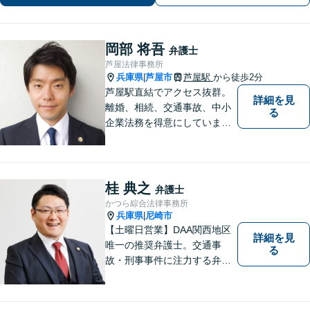
ください
岡部 将吾
弁護士
芦屋法律事務所
兵庫県
芦屋市
芦屋駅
から徒歩2分
|
芦屋駅直結でアクセス抜群。
詳細を見
離婚、相続、交通事故、中小
る
企業法務を得意にしていま
す。 解決に向けて、全力で対
応致します。 ♯ラポルテ本館
３階♯駐車場有り♯子連れ相談
可♯中小企業診断士資格有り
桂 典之
弁護士
かつら綜合法律事務所
兵庫県
尼崎市
|
【土曜日営業】DAA関西地区
詳細を見
唯一の推奨弁護士。交通事
る
故・刑事事件に注力する弁護
士が解決までトータルサポー
ト。あなたの「納得」を重視
し、より良い明日のために。