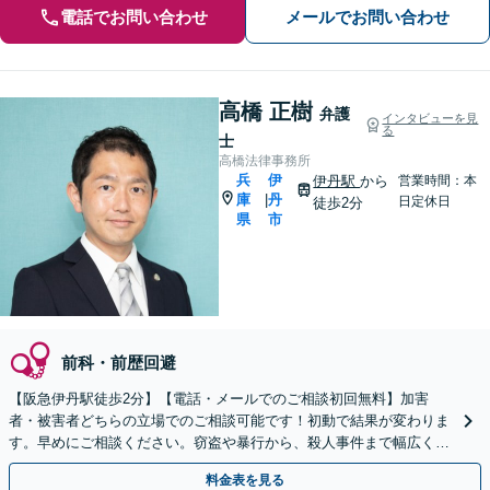
電話でお問い合わせ
メールでお問い合わせ
高橋 正樹
弁護
インタビューを見
る
士
高橋法律事務所
兵
伊
伊丹駅
から
営業時間：本
庫
丹
|
日定休日
徒歩2分
県
市
前科・前歴回避
【阪急伊丹駅徒歩2分】【電話・メールでのご相談初回無料】加害
者・被害者どちらの立場でのご相談可能です！初動で結果が変わりま
す。早めにご相談ください。窃盗や暴行から、殺人事件まで幅広く対
応いたします【夜間休日対応可】【オンライン面談可】
料金表を見る