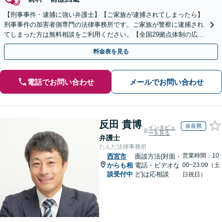
【刑事事件・逮捕に強い弁護士】【ご家族が逮捕されてしまったら】
刑事事件の加害者側専門の法律事務所です。ご家族が警察に逮捕され
てしまった方は無料相談をご利用ください。【全国29拠点体制の広域
対応】【弁護士待機中/当日中の電話相談可(予約制)】
料金表を見る
電話でお問い合わせ
メールでお問い合わせ
反田 貴博
奈良県
インタビュ
ーを見る
弁護士
たんだ法律事務所
営業時間：10:
西宮市
面談方法(対面・
からも相
電話・ビデオな
00~23:00（土
談受付中
ど)は応相談
日祝日）