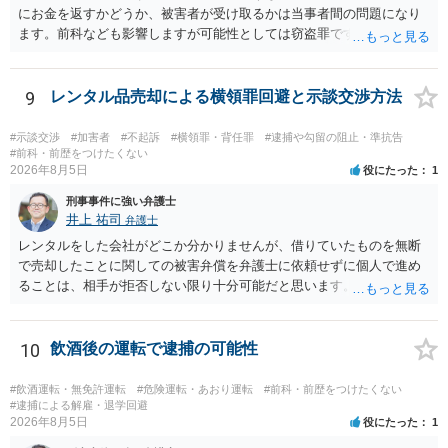
にお金を返すかどうか、被害者が受け取るかは当事者間の問題になり
ます。前科なども影響しますが可能性としては窃盗罪ですので、逮捕
勾留や略式起訴などの可能性もあります。ご参考にしてください。
9
レンタル品売却による横領罪回避と示談交渉方法
#示談交渉
#加害者
#不起訴
#横領罪・背任罪
#逮捕や勾留の阻止・準抗告
#前科・前歴をつけたくない
2026年8月5日
役にたった
1
刑事事件に強い弁護士
井上 祐司
弁護士
レンタルをした会社がどこか分かりませんが、借りていたものを無断
で売却したことに関しての被害弁償を弁護士に依頼せずに個人で進め
ることは、相手が拒否しない限り十分可能だと思います。 見積を出し
てもらって、それが妥当か（正規品の市場価格と大きく齟齬がない
か）、弁護士に法律相談において助言をもらえば足りるでしょう。
10
飲酒後の運転で逮捕の可能性
#飲酒運転・無免許運転
#危険運転・あおり運転
#前科・前歴をつけたくない
#逮捕による解雇・退学回避
2026年8月5日
役にたった
1