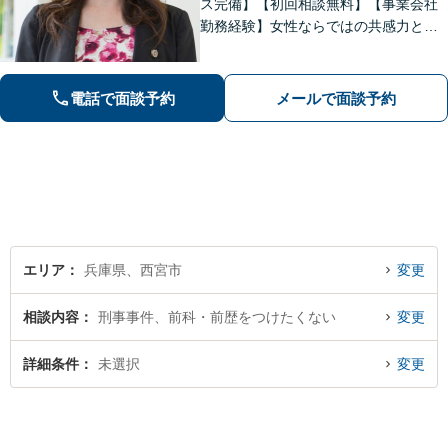
ス完備】【初回相談無料】【事業会社
勤務経験】女性ならではの共感力とコ
ミュニケーション能力で、時に寄り添
い、時に鋭く交渉を進め、あなたの権
利を守ります。特に離婚や相続など家
電話で面談予約
メールで面談予約
族の事案が得意です。
エリア
兵庫県、西宮市
変更
相談内容
刑事事件、前科・前歴をつけたくない
変更
詳細条件
未選択
変更