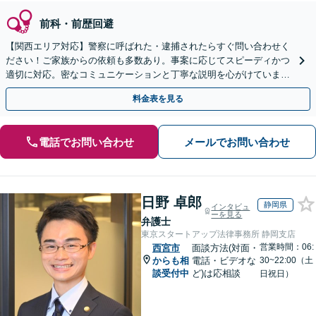
前科・前歴回避
【関西エリア対応】警察に呼ばれた・逮捕されたらすぐ問い合わせく
ださい！ご家族からの依頼も多数あり。事案に応じてスピーディかつ
適切に対応。密なコミュニケーションと丁寧な説明を心がけています
【初回相談無料】【休日・夜間対応可】
料金表を見る
電話でお問い合わせ
メールでお問い合わせ
日野 卓郎
静岡県
インタビュ
ーを見る
弁護士
東京スタートアップ法律事務所 静岡支店
営業時間：06:
西宮市
面談方法(対面・
からも相
電話・ビデオな
30~22:00（土
談受付中
ど)は応相談
日祝日）