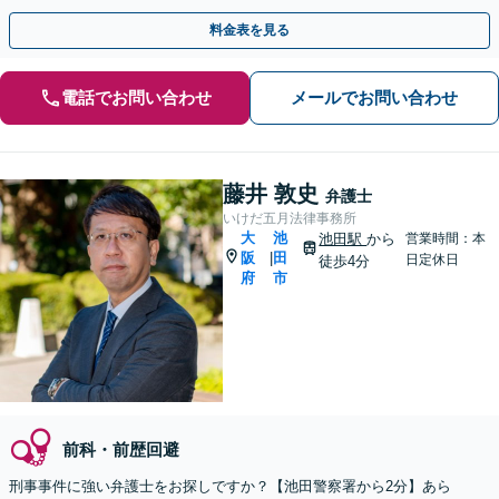
者側のご相談も対応【夜間休日対応可】
料金表を見る
電話でお問い合わせ
メールでお問い合わせ
藤井 敦史
弁護士
いけだ五月法律事務所
大
池
池田駅
から
営業時間：本
阪
田
|
日定休日
徒歩4分
府
市
前科・前歴回避
刑事事件に強い弁護士をお探しですか？【池田警察署から2分】あら