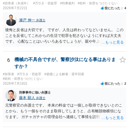
#加害者（未成年）
#万引き・窃盗罪
#刑事裁判
#前科・前歴をつけたくない
2026年7月22日
役にたった
4
瀬戸 伸一
弁護士
後悔と反省は大切です。 ですが、人生は終わってなどいません。 この
ことを反省してこれからの生活で犯罪を犯さないようにすれば大丈夫
です。 心配なことはいろいろあるでしょうが、親や年上の兄弟や信頼
できる人（先生など）に心配事を相談すると心が落ち着くと思いま
す。
6
機械の不具合ですが、警察沙汰になる事はありま
すか？
#加害者
#万引き・窃盗罪
#逮捕による解雇・退学回避
#前科・前歴をつけたくない
2026年7月18日
役にたった
2
刑事事件に強い弁護士
藤本 顯人
弁護士
元警察官の弁護士です。 本来の料金では一個しか取得できないとのこ
とから、もう一個をそのまま取得してしまうと、占有離脱物横領にな
ります。 ガチャガチャの管理会社へ連絡して事情を説明して一個返還
するか、一回分の追加料金を支払って取得するのが良いと思います。
あるいは管理会社がお金は不要かつ返還不要との申し出があれば取得