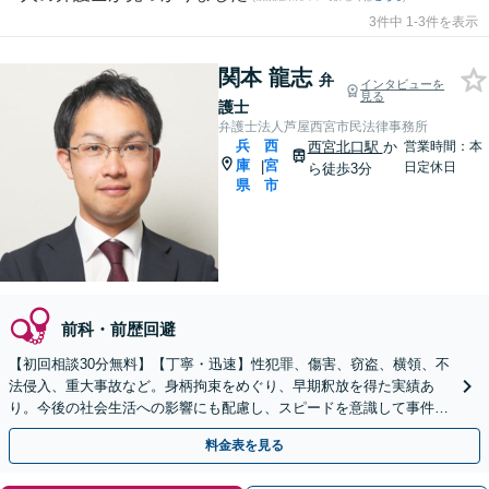
3件中 1-3件を表示
関本 龍志
弁
インタビューを
見る
護士
弁護士法人芦屋西宮市民法律事務所
兵
西
西宮北口駅
か
営業時間：本
庫
宮
|
日定休日
ら徒歩3分
県
市
前科・前歴回避
【初回相談30分無料】【丁寧・迅速】性犯罪、傷害、窃盗、横領、不
法侵入、重大事故など。身柄拘束をめぐり、早期釈放を得た実績あ
り。今後の社会生活への影響にも配慮し、スピードを意識して事件解
決に臨みます【西宮北口駅3分】
料金表を見る