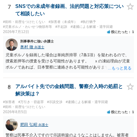
しても問題ありません。
7
SNSでの未成年者録画、法的問題と対応策につい
て相談したい
#前科・前歴をつけたくない
#加害者（未成年）
#執行猶予
#児童ポルノ・わいせつ物頒布等
#不起訴
#逮捕による解雇・退学回避
2026年7月12日
役にたった
1
刑事事件に強い弁護士
奥村 徹
弁護士
児童ポルノを録画した場合は単純所持罪（7条1項）を疑われるので、
捜索差押等の捜査を受ける可能性があります。 ｘの凍結理由が児童
ポルノであれば、日本警察に連絡される可能性があります。 対応と
しては、犯罪を疑われるので、弁護士に相談した上で、画像を消去す
るなり、警察に相談するなり、検討してください
8
アルバイト先での金銭問題、警察介入時の処罰と
解決策は？
#加害者
#万引き・窃盗罪
#示談交渉
#逮捕による解雇・退学回避
#前科・前歴をつけたくない
2026年8月5日
役にたった
1
肥田 弘昭
弁護士
警察は民事不介入ですので示談斡旋のようなことはしません。被害者