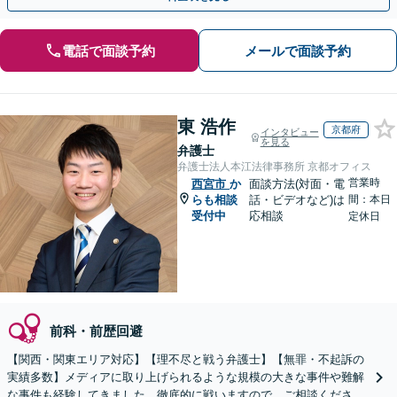
電話で面談予約
メールで面談予約
東 浩作
京都府
インタビュー
を見る
弁護士
弁護士法人本江法律事務所 京都オフィス
営業時
西宮市
か
面談方法(対面・電
らも相談
話・ビデオなど)は
間：本日
受付中
応相談
定休日
前科・前歴回避
【関西・関東エリア対応】【理不尽と戦う弁護士】【無罪・不起訴の
実績多数】メディアに取り上げられるような規模の大きな事件や難解
な事件も経験してきました。徹底的に戦いますので、ご相談くださ