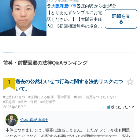
シンプル法律事務所
日面談可】
大阪府
豊中市
庄内駅
から徒歩5分
|
【とりあえずシンプルにお電
詳細を見
話ください。】【大阪豊中庄
る
内】【初回相談無料の場合あ
り】【夜間土日祝対応】【電
話WEB相談実施】【事務所は
大阪の豊中庄内ですが、電話
やWEB相談もございますので
お気軽にお問合せください】
前科・前歴回避の法律Q&Aランキング
1
過去の公然わいせつ行為に関する法的リスクにつ
いて。
#公然わいせつ
#逮捕による解雇・退学回避
#前科・前歴をつけたくない
#不起訴
#釈放・保釈
#執行猶予
2026年8月7日
役にたった
2
竹本 真紀
弁護士
本件につきましては，犯罪に該当しません。 したがって，今後も問題
となることはなく，心配する必要はないとの理解で大丈夫です。 安心