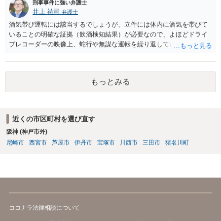
刑事事件に強い弁護士
井上 祐司
弁護士
酒気帯び運転には該当するでしょうが、立件には体内に酒気を帯びて
いることの明確な証拠（飲酒検知結果）が必要なので、よほどドライ
ブレコーダーの映像上、蛇行や無謀な運転を繰り返している等の映像
記録がない限り、逮捕等のリスクはそれほどないものと思われます。
もっとみる
近くの市区町村を選び直す
阪神 (神戸市外)
尼崎市
西宮市
芦屋市
伊丹市
宝塚市
川西市
三田市
猪名川町
ココナラ法律相談について