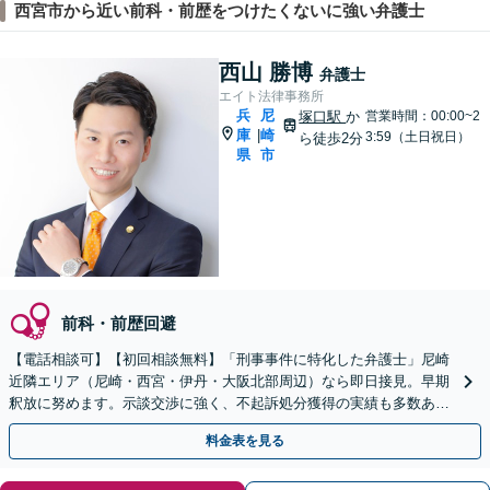
西宮市から近い前科・前歴をつけたくないに強い弁護士
西山 勝博
弁護士
エイト法律事務所
兵
尼
塚口駅
か
営業時間：00:00~2
庫
崎
|
3:59（土日祝日）
ら徒歩2分
県
市
前科・前歴回避
【電話相談可】【初回相談無料】「刑事事件に特化した弁護士」尼崎
近隣エリア（尼崎・西宮・伊丹・大阪北部周辺）なら即日接見。早期
釈放に努めます。示談交渉に強く、不起訴処分獲得の実績も多数あり
ます【夜間・休日面談可】【完全個室】【塚口駅２分】
料金表を見る