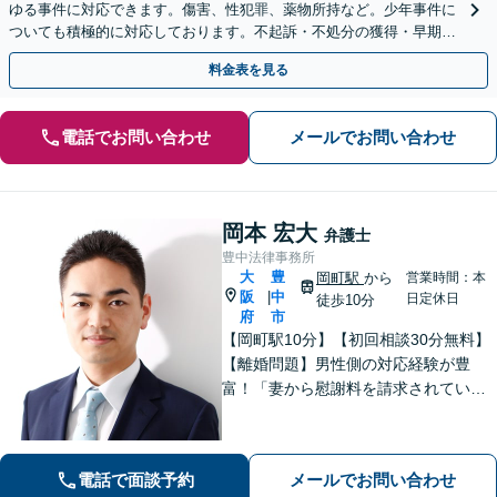
ゆる事件に対応できます。傷害、性犯罪、薬物所持など。少年事件に
ついても積極的に対応しております。不起訴・不処分の獲得・早期の
身柄解放を目指します【初回面談30分無料】
料金表を見る
電話でお問い合わせ
メールでお問い合わせ
岡本 宏大
弁護士
豊中法律事務所
大
豊
岡町駅
から
営業時間：本
阪
中
|
日定休日
徒歩10分
府
市
【岡町駅10分】【初回相談30分無料】
【離婚問題】男性側の対応経験が豊
富！「妻から慰謝料を請求されてい
る」「妻と離婚したい」などご相談く
ださい【借金問題】法テラス利用可！
「リボ払いの返済が苦しく」「数年前
電話で面談予約
メールでお問い合わせ
の借金を急に催促された」などご相談