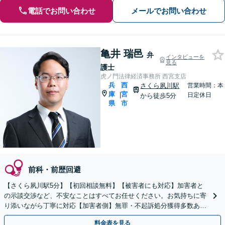
電話でお問い合わせ
メールでお問い合わせ
亀井 瑞邑
弁
インタビューを
見る
護士
虎ノ門法律経済事務所 西宮支店
兵
西
さくら夙川駅
営業時間：本
庫
宮
|
日定休日
から徒歩5分
県
市
前科・前歴回避
【さくら夙川駅5分】【初回相談無料】【被害者にも対応】加害者と
の示談交渉など、不安なことはすべてお任せください。お気持ちに寄
り添いながら丁寧に対応【加害者側】無罪・不起訴処分獲得多数あ
り。早期接見で速やかな解決を目指します。再犯防止にも注力
料金表を見る