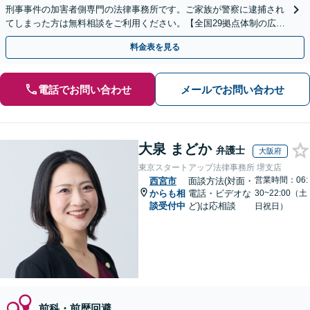
刑事事件の加害者側専門の法律事務所です。ご家族が警察に逮捕され
てしまった方は無料相談をご利用ください。【全国29拠点体制の広域
対応】【弁護士待機中/当日中の電話相談可(予約制)】
料金表を見る
電話でお問い合わせ
メールでお問い合わせ
大泉 まどか
弁護士
大阪府
東京スタートアップ法律事務所 堺支店
営業時間：06:
西宮市
面談方法(対面・
からも相
電話・ビデオな
30~22:00（土
談受付中
ど)は応相談
日祝日）
前科・前歴回避