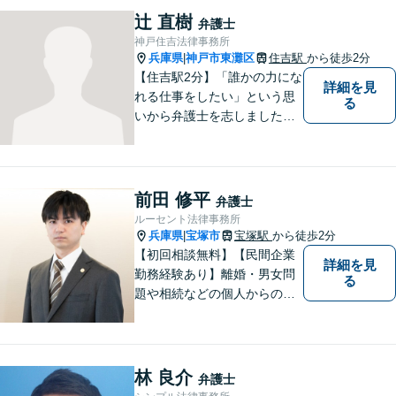
相続等の幅広い分野に対応。
辻 直樹
弁護士
【電話・オンライン相談可】
神戸住吉法律事務所
兵庫県
神戸市東灘区
住吉駅
から徒歩2分
|
【住吉駅2分】「誰かの力にな
詳細を見
れる仕事をしたい」という思
る
いから弁護士を志しました。
法律面だけでなく、お気持ち
の面でも少しでも前向きにな
れるよう心がけています。 ど
うぞ一人で抱え込まず、お気
前田 修平
弁護士
軽にご相談ください。
ルーセント法律事務所
兵庫県
宝塚市
宝塚駅
から徒歩2分
|
【初回相談無料】【民間企業
詳細を見
勤務経験あり】離婚・男女問
る
題や相続などの個人からのご
相談も、労働・事業継承とい
った事業者からのご相談も受
け付けています！相談者のご
不安を和らげられるように丁
林 良介
弁護士
寧に向き合います【夜間・休