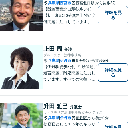
尽力します。【当日／夜間対
兵庫県
西宮市
西宮北口駅
から徒歩3分
|
応可】
【阪急西宮北口駅徒歩5分】
詳細を見
【初回相談30分無料】特に労
る
働問題に注力しています。残
業代、労災事故、不当解雇等
の問題でお困りの方はぜひお
気軽にご相談ください。また
民事事件，家事事件，刑事事
上田 周
弁護士
件も幅広く取り扱っておりま
ブルースター法律事務所
す。
兵庫県
伊丹市
伊丹駅
から徒歩5分
|
【伊丹駅徒歩5分】相続問題／
詳細を見
遺言問題／離婚問題に注力し
る
ています。すべての法律トラ
ブルに、ひとりの弁護士がオ
ールインワンでご対応しま
す。事務所名には、ご相談者
様と信頼関係を築いて紛争解
升田 雅己
弁護士
決し、解決後の人生を幸せに
ウィステリア法律事務所 伊丹オフィス
過ごして頂きたいと願いを込
兵庫県
伊丹市
伊丹駅
から徒歩1分
|
めています。
検察官として１５年のキャリ
詳細を見