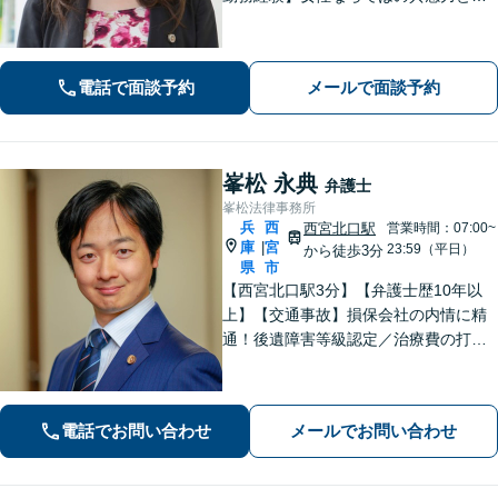
ミュニケーション能力で、時に寄り添
い、時に鋭く交渉を進め、あなたの権
利を守ります。特に離婚や相続など家
電話で面談予約
メールで面談予約
族の事案が得意です。
峯松 永典
弁護士
峯松法律事務所
兵
西
西宮北口駅
営業時間：07:00~
庫
宮
|
23:59（平日）
から徒歩3分
県
市
【西宮北口駅3分】【弁護士歴10年以
上】【交通事故】損保会社の内情に精
通！後遺障害等級認定／治療費の打ち
切りなどご相談ください【離婚・男
女】DV・モラハラ事案に注力！交渉、
調停、裁判などお任せください【初回
電話でお問い合わせ
メールでお問い合わせ
相談無料】