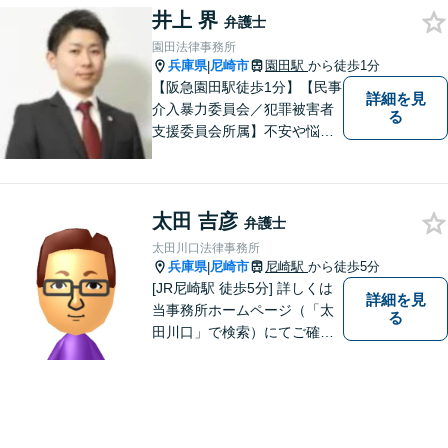
相続等の幅広い分野に対応。
井上 界
弁護士
【電話・オンライン相談可】
園田法律事務所
兵庫県
尼崎市
園田駅
から徒歩1分
|
【阪急園田駅徒歩1分】【民事
詳細を見
介入暴力委員会／犯罪被害者
る
支援委員会所属】不安や悩み
のある方は、トラブルが発生
する前に気軽にご相談下さ
い。 病気の治療と同じで、早
太田 吉彦
期の対策こそが解決にとって
弁護士
最も有効な手段です。最高の
太田川口法律事務所
法的サービスを社会の隅々に
兵庫県
尼崎市
尼崎駅
から徒歩5分
|
まで届けます。
[JR尼崎駅 徒歩5分] 詳しくは
詳細を見
当事務所ホームページ（「太
る
田川口」で検索）にてご確認
ください。