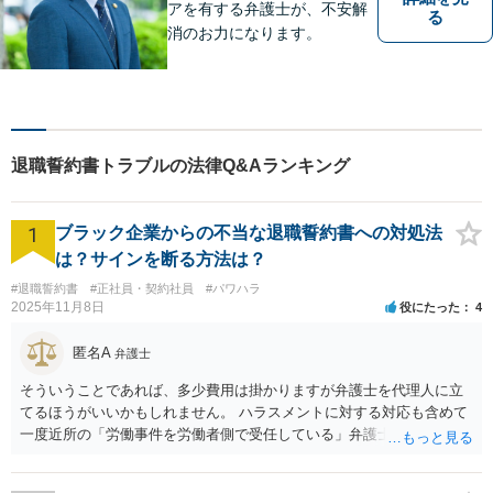
アを有する弁護士が、不安解
る
消のお力になります。
退職誓約書トラブルの法律Q&Aランキング
1
ブラック企業からの不当な退職誓約書への対処法
は？サインを断る方法は？
#退職誓約書
#正社員・契約社員
#パワハラ
2025年11月8日
役にたった
4
匿名A
弁護士
そういうことであれば、多少費用は掛かりますが弁護士を代理人に立
てるほうがいいかもしれません。 ハラスメントに対する対応も含めて
一度近所の「労働事件を労働者側で受任している」弁護士（労働弁護
士）に相談してみることをお勧めします。「日本労働弁護団」に加入
している弁護士であればなお安心です。