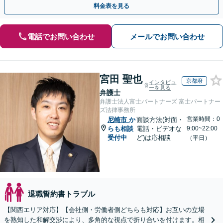
料金表を見る
電話でお問い合わせ
メールでお問い合わせ
宮田 聖也
京都府
インタビュ
ーを見る
弁護士
弁護士法人富士パートナーズ 富士パートナー
ズ法律事務所
営業時間：0
尼崎市
か
面談方法(対面・
らも相談
電話・ビデオな
9:00~22:00
受付中
ど)は応相談
（平日）
退職誓約書トラブル
【関西エリア対応】【会社側・労働者側どちらも対応】お互いの立場
を熟知した和解交渉により、多角的な視点で折り合いを付けます。相