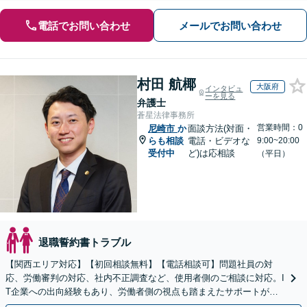
電話でお問い合わせ
メールでお問い合わせ
村田 航椰
大阪府
インタビュ
ーを見る
弁護士
蒼星法律事務所
営業時間：0
尼崎市
か
面談方法(対面・
らも相談
電話・ビデオな
9:00~20:00
受付中
ど)は応相談
（平日）
退職誓約書トラブル
【関西エリア対応】【初回相談無料】【電話相談可】問題社員の対
応、労働審判の対応、社内不正調査など、使用者側のご相談に対応。I
T企業への出向経験もあり、労働者側の視点も踏まえたサポートが可
能です。お気軽にご相談ください。【夜間・土日相談可】