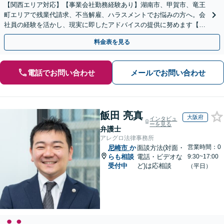
【関西エリア対応】【事業会社勤務経験あり】湖南市、甲賀市、竜王
町エリアで残業代請求、不当解雇、ハラスメントでお悩みの方へ。会
社員の経験を活かし、現実に即したアドバイスの提供に努めます【労
使双方に対応】【Web面談OK】
料金表を見る
電話でお問い合わせ
メールでお問い合わせ
飯田 亮真
大阪府
インタビュ
ーを見る
弁護士
アレグロ法律事務所
営業時間：0
尼崎市
か
面談方法(対面・
らも相談
電話・ビデオな
9:30~17:00
受付中
ど)は応相談
（平日）