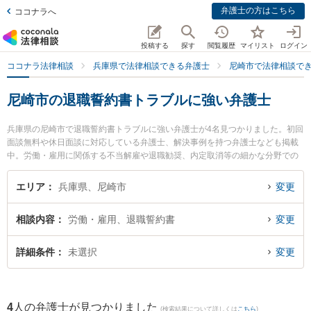
弁護士の方はこちら
ココナラへ
投稿する
探す
閲覧履歴
マイリスト
ログイン
ココナラ法律相談
兵庫県で法律相談できる弁護士
尼崎市で法律相談で
尼崎市の退職誓約書トラブルに強い弁護士
兵庫県の尼崎市で退職誓約書トラブルに強い弁護士が4名見つかりました。初回
面談無料や休日面談に対応している弁護士、解決事例を持つ弁護士なども掲載
中。労働・雇用に関係する不当解雇や退職勧奨、内定取消等の細かな分野での
絞り込み検索もでき便利です。特にエイト法律事務所の西山 勝博弁護士やかつ
ら綜合法律事務所の桂 典之弁護士、園田法律事務所の井上 界弁護士のプロフィ
エリア
兵庫県、尼崎市
変更
ール情報や弁護士費用、強みなどが注目されています。『尼崎市で土日や夜間
に発生した退職誓約書トラブルのトラブルを今すぐに弁護士に相談したい』
相談内容
労働・雇用、退職誓約書
変更
『退職誓約書トラブルのトラブル解決の実績豊富な近くの弁護士を検索した
い』『初回相談無料で退職誓約書トラブルを法律相談できる尼崎市内の弁護士
に相談予約したい』などでお困りの相談者さんにおすすめです。
詳細条件
未選択
変更
4
人の弁護士が見つかりました
(検索結果について詳しくは
こちら
)