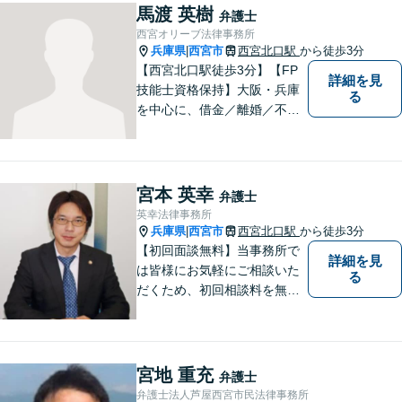
象とした、法律サービスを提
馬渡 英樹
弁護士
供しております。お気軽に、
西宮オリーブ法律事務所
ご相談ください。
兵庫県
西宮市
西宮北口駅
から徒歩3分
|
【西宮北口駅徒歩3分】【FP
詳細を見
技能士資格保持】大阪・兵庫
る
を中心に、借金／離婚／不動
産／相続など幅広いお困りご
とを解決する弁護士です。相
談にいらっしゃる全ての方に
丁寧な対応、アドバイスをさ
宮本 英幸
弁護士
せていただきます。
英幸法律事務所
兵庫県
西宮市
西宮北口駅
から徒歩3分
|
【初回面談無料】当事務所で
詳細を見
は皆様にお気軽にご相談いた
る
だくため、初回相談料を無料
にしています。【西宮北口駅
徒歩３分】交通事故／相続問
題／労働問題／企業法務／男
女問題／建築問題など、貴方
宮地 重充
弁護士
にとって最善の解決に向けて
弁護士法人芦屋西宮市民法律事務所