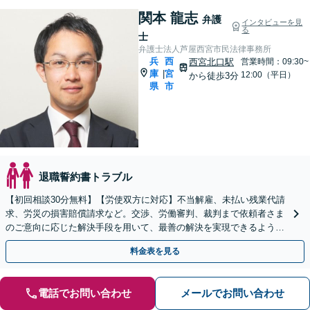
関本 龍志
弁護
インタビューを見
る
士
弁護士法人芦屋西宮市民法律事務所
兵
西
西宮北口駅
営業時間：09:30~
庫
宮
|
12:00（平日）
から徒歩3分
県
市
退職誓約書トラブル
【初回相談30分無料】【労使双方に対応】不当解雇、未払い残業代請
求、労災の損害賠償請求など。交渉、労働審判、裁判まで依頼者さま
のご意向に応じた解決手段を用いて、最善の解決を実現できるよう尽
力します【西宮北口駅3分】
料金表を見る
電話でお問い合わせ
メールでお問い合わせ