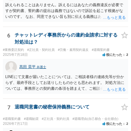
にパッケージがどの程度になるかを見積もってもらうことです。 十分
訴えられることはありません。訴えるにはあなたの義務違反が必要で
な資料を提供すれば、①過去のパフォーマンスがかなり悪いので４か
すが契約書、誓約書の提出は義務ではないので訴訟を起こす根拠がな
月なら十分、②過去のパフォーマンスに目立った落ち度はないので４
いのです。 なお、同意できない旨も別に伝える義務はありません（伝
か月は少なすぎる、③過去のパフォーマンスはそれなりに落ち度があ
えてもいいですが）。無視して期日に未払賃金が振り込まれなかった
るが、解雇が妥当と言うレベルとは言えないから、交渉次第で若干の
ら労基に相談すれば十分と思います。 電話に出ると話の流れで上手く
増額余地がある、の３つのどれに当たるかは判断可能かと思います。
提出する方向に話をもっていかれるかもしれないので電話も出ないこ
6
チャットレディ事務所からの違約金請求に対する
①ならパッケージ受諾、②ならしっかり交渉、③なら微妙な判断、と
とを勧めます。
対処法は？
いうところでしょう。
#業務委託契約
#正社員・契約社員
#労働・雇用契約違反
#退職誓約書
2025年7月18日
役にたった
2
髙田 晃平
弁護士
LINEにて文書が届いたことについては、ご相談者様の連絡先等が分か
らず、最終手段としてお送りしたものかとも思われます。 対処方法に
ついては、事務所との契約書の条項を踏まえて、ご相談者様個人で交
渉を行うことが考えられますが、相手方に弁護士がついているとなり
ますと、本人での交渉は難儀する可能性があるかと考えられます。 解
決につながるかというところですが、例えば、民事調停で話合いを行
7
退職同意書の秘密保持義務について
い、調停委員を通じて相手方を説得してもらうという方法も考えられ
ます。
#退職誓約書
#退職勧奨
#正社員・契約社員
#退職理由(自己都合・会社都合)
2026年7月17日
役にたった
2