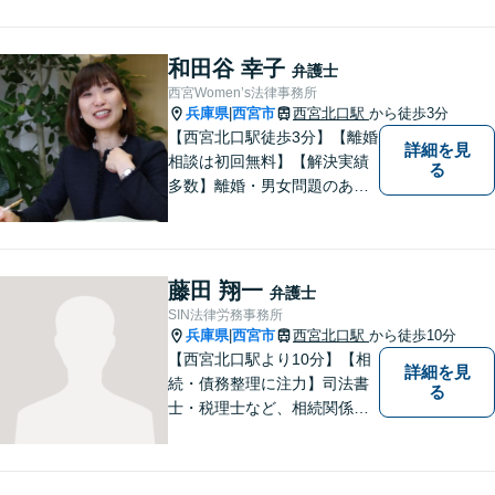
和田谷 幸子
弁護士
西宮Women’s法律事務所
兵庫県
西宮市
西宮北口駅
から徒歩3分
|
【西宮北口駅徒歩3分】【離婚
詳細を見
相談は初回無料】【解決実績
る
多数】離婚・男女問題のあら
ゆる分野で多くの解決実績あ
り。丁寧できめ細やかな対応
で、満足度の高い解決を目指
します。【土日祝日・夜間の
藤田 翔一
弁護士
ご相談も対応可】【完全個室
SIN法律労務事務所
／お子様同伴でも大丈夫で
兵庫県
西宮市
西宮北口駅
から徒歩10分
|
す】
【西宮北口駅より10分】【相
詳細を見
続・債務整理に注力】司法書
る
士・税理士など、相続関係に
強い他の専門家とも連携した
サポートが可能です。また、
高齢者施設・介護事業者を対