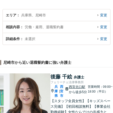
エリア
兵庫県、尼崎市
変更
相談内容
労働・雇用、退職誓約書
変更
詳細条件
未選択
変更
尼崎市から近い退職誓約書に強い弁護士
後藤 千絵
弁護士
フェリーチェ法律事務所
兵
西
西宮北口駅
営業時間：09:00~
庫
宮
|
18:00（平日）
から徒歩5分
県
市
【スタッフ全員女性】【キッズスペー
ス完備】【初回相談無料】【事業会社
勤務経験】女性ならではの共感力とコ