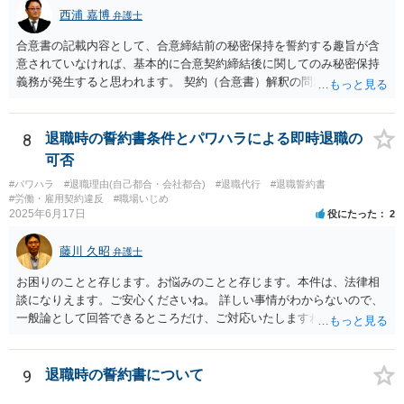
西浦 嘉博
弁護士
合意書の記載内容として、合意締結前の秘密保持を誓約する趣旨が含
意されていなければ、基本的に合意契約締結後に関してのみ秘密保持
義務が発生すると思われます。 契約（合意書）解釈の問題ですので、
内容を精査されてみてください。 より詳細についてお聞きになりたい
場合、最寄りの法律事務所で相談されることを検討ください。
8
退職時の誓約書条件とパワハラによる即時退職の
可否
#パワハラ
#退職理由(自己都合・会社都合)
#退職代行
#退職誓約書
#労働・雇用契約違反
#職場いじめ
2025年6月17日
役にたった
2
藤川 久昭
弁護士
お困りのことと存じます。お悩みのことと存じます。本件は、法律相
談になりえます。ご安心くださいね。 詳しい事情がわからないので、
一般論として回答できるところだけ、ご対応いたしますね。 １ 期間
雇用でなければ、退職は自由です。場合によっては、即時退職も可能
です（もめますので避けたいところですが）。 ２ 期間雇用の場合は
「やむをえない事由」が必要です。なければ損害賠償の対象となりえ
9
退職時の誓約書について
ます。ただ、実際は即時退職も不可能ではないです（同じく、もめる