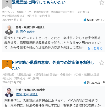
2
退職面談に同行してもらいたい
#パワハラ
#職場いじめ
#退職誓約書
#退職理由(自己都合・会社都合)
#安全配慮義務違反
#正社員・契約社員
2026年4月17日
役にたった
7
労働・雇用に強い弁護士
泉 亮介
弁護士
同僚からのハラスメントということだと、会社側に対しては安全配慮
義務違反、職場環境配慮義務違反を問うこととなるかと思われますの
で、かかる請求を絡めた退職条件の交渉を弁護士に依頼をされた方が
良いかと思われます。 その場合、ご自身が会社側と話をする必要はな
くなり全て弁護士が窓口となるため精神的な負担も軽くなるでしょ
う。
3
PIP実施か退職同意書、外資での対応策を相談し
たい
#退職勧奨
#退職誓約書
#退職理由(自己都合・会社都合)
#労働・雇用契約違反
#正社員・契約社員
#不当解雇
2026年6月23日
役にたった
5
労働・雇用に強い弁護士
佐藤 宏和
弁護士
判断基準は、労働契約法第16条にあります。 PIPの内容が定性的で
も、最終的に、解雇の要件を満たすには「客観的に合理的な理由」が