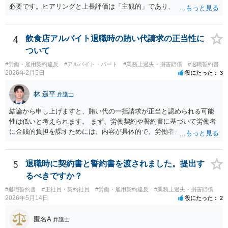
必要です。ヒアリングと上長評価は「主観的」であり、「客観的に合
理的」とは言い難いため、解雇の要件を満たす証拠として会社側に有
利に使うのは難しいです。ですから、これを達成しなければ退職す
る、賃金減額を受け入れる、などの条件が自動的に発動されるもので
4
飲食店アルバイト退職時の賄い代請求の正当性に
ない限り、PIPの定性評価が即解雇につながる可能性は高くなく、今回
ついて
のPIP自体をさほど恐れる必要はないと思います。 外資系企業は、PIP
#労働・雇用契約違反
#アルバイト・パート
#業務上過失・損害賠償
#退職誓約書
をやれば退職させられると考えているケースが多いですが、PIPをやっ
2026年2月5日
役にたった
3
ても、やらなくても、結局は労働契約法第16条の要件を満たさない限
り解雇はできないので、PIPは説得材料に用いられるにすぎず、結局は
林 遥平
弁護士
パッケージの額と労働者の退職意思で決まるのです。IBM事件、ブル
ームバーグ事件など、有名な外資系企業での解雇事件の裁判例で、PIP
結論から申し上げますと、賄い代の一括請求が正当と認められる可能
後の解雇が無効とされた例は珍しくありません。 他方、期限までにパ
性は低いと考えられます。 まず、労働契約や誓約書に基づいて労働者
ッケージを受け入れないと内容がダウンするというのは、会社側が一
に金銭的負担を課すためには、内容が具体的で、労働者が事前に十分
般的に使うロジックです。そうしないと労働者側がいつまでも受諾を
理解・同意していることが必要です。 しかし、ご相談の内容を見る限
延期しかねないからです。しかし、会社側はパッケージの金額を下げ
り、賄い1回あたりの金額が事前に明示されておらず、「現物支給品」
れば労働者が退職を拒む方向に働き、雇用継続しなければいけなくな
の具体的内容や返還方法について説明がなく、給与明細にも賄い代や
5
退職時に契約書と誓約書を渡されました。提出す
るので、ダウンするというロジックを本音ではなく駆け引きで使用し
現物支給としての記載がないといった点があり、どのような義務が生
るべきですか？
ている可能性が高いです。４か月というのは、一般的な初回提示とし
じるのかが不明確です。このような条項を根拠に、退職時にまとめて
ては低すぎず、高すぎずという水準ですので、本音ではこれで最終決
#退職誓約書
#正社員・契約社員
#労働・雇用契約違反
#業務上過失・損害賠償
賄い代を請求することは、契約として有効とは言い難いと思います。
2026年5月14日
役にたった
2
着したいと考えている可能性が高いと思います。 ではどうすればいい
また、賄いが日常的に提供されていた場合、それは福利厚生の一環や
かというと、過去のパフォーマンスに関連する資料を労働事件に通じ
労務提供に付随する便宜と評価されるように思います。
匿名A
た弁護士に大急ぎで評価してもらい、仮に労働審判に持ち込んだ場合
弁護士