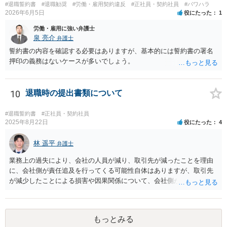
ので避けたいところですが・・・）。 ３ 職場のパワーハラスメント
#退職誓約書
#退職勧奨
#労働・雇用契約違反
#正社員・契約社員
#パワハラ
とは、同じ職場で働く者に対し、職務上の地位や人間関係などの職場
2026年6月5日
役にたった
1
内の優位性を背景に、業務の適正な範囲を超えて、精神的・身体的苦
労働・雇用に強い弁護士
痛を与える又は職場環境を悪化させる行為をいいます。本件の言動
泉 亮介
弁護士
が、これらに該当するかどうか、証拠に基づいて、子細な分析と慎重
誓約書の内容を確認する必要はありますが、基本的には誓約書の署名
な対応が必要です。客観的証拠が不可欠です。 ４ 退職後の競業避止
押印の義務はないケースが多いでしょう。
義務については、合意についてすべての効力が発生するわけではない
です。例えば、既存顧客か否かを問わず、一律に期限の定めも、何ら
の代償措置もなく、営業活動をすることを禁止する場合、不当に営業
10
退職時の提出書類について
の自由及び顧客の選択の自由を奪うものであるから、全てを有効と解
することは公序良俗に反して許されないとされます。本相談は、ネッ
トでのやりとりだけでは、正確な回答が難しい案件です。本件は、法
#退職誓約書
#正社員・契約社員
2025年8月22日
役にたった
4
的に正確に分析すべき事案です。素人判断は大いに危険です。 法的責
任をきちんと追及されたい場合には、労働法にかなり詳しく、上記に
林 遥平
関係した法理等にも通じた弁護士等に相談し、法的に正確に分析して
弁護士
もらい、今後の対応を検討するべきです。弁護士への直接相談が良い
業務上の過失により、会社の人員が減り、取引先が減ったことを理由
と思います。なぜならば、法的にきちんと解明するために、良い知恵
に、会社側が責任追及を行ってくる可能性自体はありますが、取引先
を得るには必要だからです。良い解決になりますよう祈念しておりま
が減少したことによる損害や因果関係について、会社側が立証する義
す。納得のいかないことは徹底的に解明しましょう！ 頑張って下さ
務を負います。そのため、損害賠償が認められるハードルは一定程度
い！！
高いです。 誓約書に、「何かあれば損害賠償をします」という文言が
あると、賠償責任についての会社側の立証のハードルは下がるので、
もっとみる
署名すべきではないということになります。