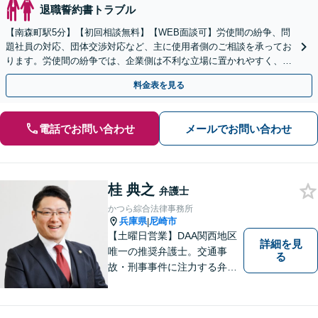
退職誓約書トラブル
【南森町駅5分】【初回相談無料】【WEB面談可】労使間の紛争、問
題社員の対応、団体交渉対応など、主に使用者側のご相談を承ってお
ります。労使間の紛争では、企業側は不利な立場に置かれやすく、適
切な対応が必要です。お早めに弁護士にご相談ください。
料金表を見る
電話でお問い合わせ
メールでお問い合わせ
桂 典之
弁護士
かつら綜合法律事務所
兵庫県
尼崎市
|
【土曜日営業】DAA関西地区
詳細を見
唯一の推奨弁護士。交通事
る
故・刑事事件に注力する弁護
士が解決までトータルサポー
ト。あなたの「納得」を重視
し、より良い明日のために。