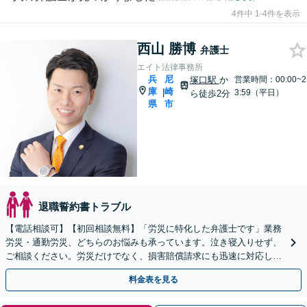
4件中 1-4件を表示
西山 勝博
弁護士
エイト法律事務所
兵
尼
塚口駅
か
営業時間：00:00~2
庫
崎
|
3:59（平日）
ら徒歩2分
県
市
退職誓約書トラブル
【電話相談可】【初回相談無料】「労災に特化した弁護士です」業務
労災・通勤労災、どちらのお悩みも承っています。泣き寝入りせず、
ご相談ください。労災だけでなく、損害賠償請求にも迅速に対応しま
す【夜間・休日面談可】【完全個室】【塚口駅２分】
料金表を見る