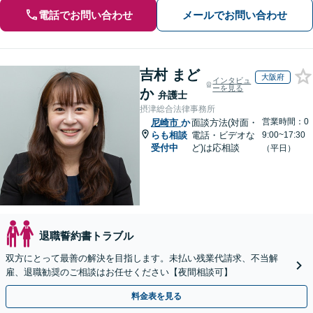
電話でお問い合わせ
メールでお問い合わせ
吉村 まど
大阪府
インタビュ
ーを見る
か
弁護士
摂津総合法律事務所
営業時間：0
尼崎市
か
面談方法(対面・
らも相談
電話・ビデオな
9:00~17:30
受付中
ど)は応相談
（平日）
退職誓約書トラブル
双方にとって最善の解決を目指します。未払い残業代請求、不当解
雇、退職勧奨のご相談はお任せください【夜間相談可】
料金表を見る