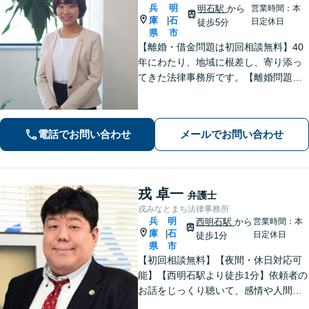
兵
明
明石駅
から
営業時間：本
庫
石
|
日定休日
徒歩5分
県
市
【離婚・借金問題は初回相談無料】40
年にわたり、地域に根差し、寄り添っ
てきた法律事務所です。【離婚問題】
女性弁護士・スタッフ在籍/離婚後の将
来を見据えて最善の解決を目指します
【借金問題】受任から申し立てまでス
電話でお問い合わせ
メールでお問い合わせ
ピーディーに対応いたします【明石駅7
分】
戎 卓一
弁護士
戎みなとまち法律事務所
兵
明
西明石駅
から
営業時間：本
庫
石
|
日定休日
徒歩1分
県
市
【初回相談無料】【夜間・休日対応可
能】【西明石駅より徒歩1分】依頼者の
お話をじっくり聴いて、感情や人間関
係にも配慮して柔軟に最適な解決策を