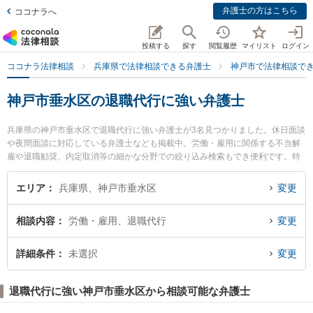
弁護士の方はこちら
ココナラへ
投稿する
探す
閲覧履歴
マイリスト
ログイン
ココナラ法律相談
兵庫県で法律相談できる弁護士
神戸市で法律相談で
神戸市垂水区の退職代行に強い弁護士
兵庫県の神戸市垂水区で退職代行に強い弁護士が3名見つかりました。休日面談
や夜間面談に対応している弁護士なども掲載中。労働・雇用に関係する不当解
雇や退職勧奨、内定取消等の細かな分野での絞り込み検索もでき便利です。特
に神戸ほまれ法律事務所の河原林 直樹弁護士や神戸マリン綜合法律事務所の小
田 紗織弁護士、神戸マリン綜合法律事務所の佐々木 歌織弁護士のプロフィール
エリア
兵庫県、神戸市垂水区
変更
情報や弁護士費用、強みなどが注目されています。『神戸市垂水区で土日や夜
間に発生した退職代行のトラブルを今すぐに弁護士に相談したい』『退職代行
相談内容
労働・雇用、退職代行
変更
のトラブル解決の実績豊富な近くの弁護士を検索したい』『初回相談無料で退
職代行を法律相談できる神戸市垂水区内の弁護士に相談予約したい』などでお
困りの相談者さんにおすすめです。
詳細条件
未選択
変更
退職代行に強い神戸市垂水区から相談可能な弁護士