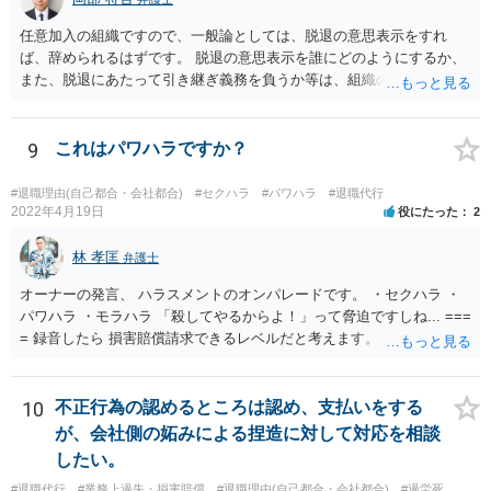
任意加入の組織ですので、一般論としては、脱退の意思表示をすれ
ば、辞められるはずです。 脱退の意思表示を誰にどのようにするか、
また、脱退にあたって引き継ぎ義務を負うか等は、組織の実態等を踏
まえて個別的に判断する必要があります。 弁護士に直接相談すれば、
もう少し具体的な対応方法についてアドバイスを受けられると思いま
す。
9
これはパワハラですか？
#退職理由(自己都合・会社都合)
#セクハラ
#パワハラ
#退職代行
2022年4月19日
役にたった
2
林 孝匡
弁護士
オーナーの発言、 ハラスメントのオンパレードです。 ・セクハラ ・
パワハラ ・モラハラ 「殺してやるからよ！」って脅迫ですしね... ===
= 録音したら 損害賠償請求できるレベルだと考えます。 ━━━━━━
━━━ ▼ ご参考になればと ━━━━━━━━━ ・証拠の集め方 ・訴
え方 ・パワハラ裁判例については、 私がブログを書いています。 プ
ロフィールのリンクから飛べます。 ご参考になれば幸いです。
10
不正行為の認めるところは認め、支払いをする
が、会社側の妬みによる捏造に対して対応を相談
したい。
#退職代行
#業務上過失・損害賠償
#退職理由(自己都合・会社都合)
#過労死