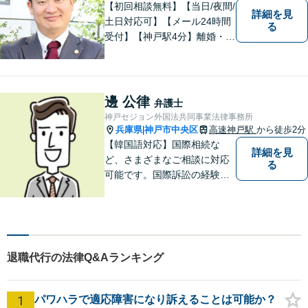
【初回相談無料】【当日/夜間/
詳細を見
土日対応可】【メール24時間
る
受付】【神戸駅4分】離婚・男
女問題、相続・遺言、刑事事
件など、幅広く対応。相談者
さまのご意向に沿った解決を
目指します。どんなささいな
邊 公律
弁護士
事でも、お気軽にご相談くだ
神戸セジョン外国法共同事業法律事務所
さい。
兵庫県
神戸市中央区
高速神戸駅
から徒歩2分
|
【韓国語対応】国際相続な
詳細を見
ど、さまざまなご相談に対応
る
可能です。国際訴訟の経験も
豊富にあります【夜間・休日
面談可】【神戸駅2分】
退職代行の法律Q&Aランキング
1
パワハラで適応障害になり訴えることは可能か？