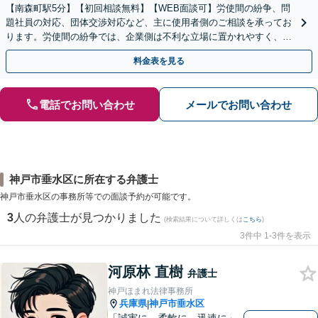
【南森町駅5分】【初回相談無料】【WEB面談可】労使間の紛争、問
題社員の対応、団体交渉対応など、主に使用者側のご相談を承ってお
ります。労使間の紛争では、企業側は不利な立場に置かれやすく、適
切な対応が必要です。お早めに弁護士にご相談ください。
料金表を見る
電話でお問い合わせ
メールでお問い合わせ
神戸市垂水区に所在する弁護士
神戸市垂水区の事務所等での面談予約が可能です。
3
人の弁護士が見つかりました
(検索結果について詳しくは
こちら
)
3件中 1-3件を表示
河原林 直樹
弁護士
神戸ほまれ法律事務所
兵庫県
神戸市垂水区
|