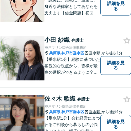
「誠実に、柔軟に、迅速に」
詳細を見
身近な法律家としてあなたを
る
支えます【借金問題】初回相
談無料／法テラスOK。丁寧な
説明で納得感ある解決を【相
続問題】生前対策から相続発
生後の手続き・トラブル対応
小田 紗織
弁護士
までワンストップで対応【オ
神戸マリン綜合法律事務所
ンライン面談OK】
兵庫県
神戸市垂水区
垂水駅
から徒歩1分
|
【垂水駅1分】経験に基づいた
詳細を見
客観的な視点から、皆様が最
る
良の選択ができるように全力
でサポートさせていただきま
す。みなさんが思っているよ
りも、法律で解決できること
佐々木 歌織
は数多くあります。 小さな悩
弁護士
み事が大きなトラブルや事件
神戸マリン綜合法律事務所
になってしまう前に、ご相談
兵庫県
神戸市垂水区
垂水駅
から徒歩1分
|
ください。
【垂水駅1分】会社経営にまつ
詳細を見
わるご相談から暮らしのお悩
る