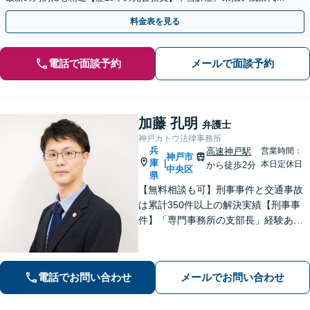
等、労働者の立場から親身にサポート【初回相談無料】
料金表を見る
電話で面談予約
メールで面談予約
加藤 孔明
弁護士
神戸カトウ法律事務所
兵
高速神戸駅
営業時間：
神戸市
庫
|
本日定休日
から徒歩2分
中央区
県
【無料相談も可】刑事事件と交通事故
は累計350件以上の解決実績【刑事事
件】「専門事務所の支部長」経験あ
り。冤罪事件や否認事件の弁護経験も
豊富【交通事故】示談金2,400万円に増
額した事例、示談金が5倍以上に増額し
電話でお問い合わせ
メールでお問い合わせ
た事例など多数【神戸駅3分】