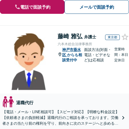
電話で面談予約
メールで面談予約
藤崎 雅弘
弁護士
東京都
六本木総合法律事務所
営業時
神戸市垂水
面談方法(対面・
区
からも相
電話・ビデオな
間：本日
談受付中
ど)は応相談
定休日
退職代行
【電話・メール・LINE相談可】【スピード対応】【明瞭な料金設定】
【依頼者さまの負担軽減】退職代行のご相談を承っております。労働
者さまの当たり前の権利を守り、前向きに次のステージへと歩めるよ