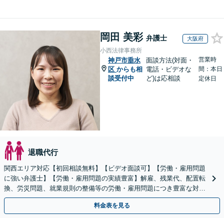
岡田 美彩
弁護士
大阪府
小西法律事務所
営業時
神戸市垂水
面談方法(対面・
区
からも相
電話・ビデオな
間：本日
談受付中
ど)は応相談
定休日
退職代行
関西エリア対応【初回相談無料】【ビデオ面談可】【労働・雇用問題
に強い弁護士】【労働・雇用問題の実績豊富】解雇、残業代、配置転
換、労災問題、就業規則の整備等の労働・雇用問題につき豊富な対応
実績【完全個室対応】
料金表を見る