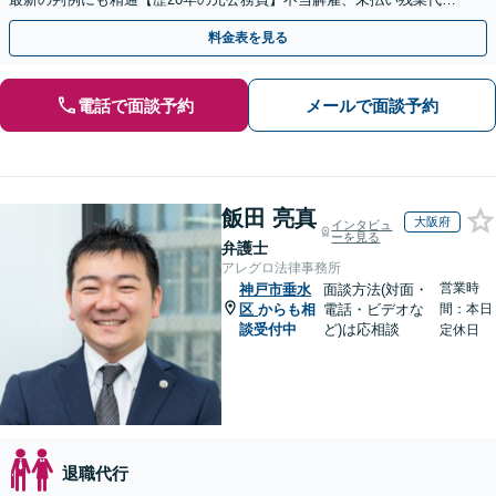
等、労働者の立場から親身にサポート【初回相談無料】
料金表を見る
電話で面談予約
メールで面談予約
飯田 亮真
大阪府
インタビュ
ーを見る
弁護士
アレグロ法律事務所
営業時
神戸市垂水
面談方法(対面・
区
からも相
電話・ビデオな
間：本日
談受付中
ど)は応相談
定休日
退職代行