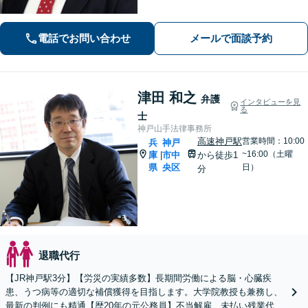
考えます。1日も早い解決のためにフッ
トワーク軽く迅速・誠実に対応しま
電話でお問い合わせ
メールで面談予約
す。まずはお気軽にご相談ください。
津田 和之
弁護
インタビューを見
る
士
神戸山手法律事務所
高速神戸駅
営業時間：10:00
兵
神戸
~16:00（土曜
庫
市中
から徒歩1
|
県
央区
日）
分
退職代行
【JR神戸駅3分】【労災の実績多数】長期間労働による脳・心臓疾
患、うつ病等の適切な補償獲得を目指します。大学院教授も兼務し、
最新の判例にも精通【歴20年の元公務員】不当解雇、未払い残業代