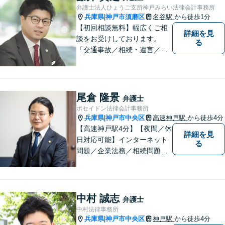
す。【初回無料相談】
弁護士法人ひょうご支所神戸みらい法律会計事務所
兵庫県
神戸市須磨区
名谷駅
から徒歩1分
|
【初回相談無料】幅広くご相
詳細を見
談をお受けしております。
る
「交通事故／相続・遺言／離
婚・男女問題/刑事事件/借金問
題」など、個人から企業法務
までお気軽にご相談くださ
い。公認会計士試験合格者。
尾倉 隆景
弁護士
【夜間・休日相談可能（要予
ポセイドン法律会計事務所
約）】【弁護士歴10年以上】
兵庫県
神戸市中央区
高速神戸駅
から徒歩4分
|
【高速神戸駅4分】【夜間／休
詳細を見
日対応可能】インターネット
る
問題／企業法務／相続問題／
不動産問題／労働問題など、
幅広く対応可能。どうぞおお
気軽にご相談ください。
中村 誠志
弁護士
中村法律事務所
兵庫県
神戸市中央区
神戸駅
から徒歩4分
|