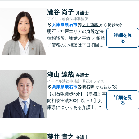
澁谷 尚子
弁護士
アイリス総合法律事務所
兵庫県
明石市
人丸前駅
から徒歩5分
|
明石・神戸エリアの身近な法
詳細を見
律相談所。離婚／事故 ／相続
る
／債務のご相談は平日初回３
０分無料です。【JR明石駅徒
歩10分，裁判所前】【土日祝
対応可】
湖山 達哉
弁護士
イーグル法律事務所 明石オフィス
兵庫県
明石市
明石駅
から徒歩5分
|
【明石駅徒歩5分】【事務所年
詳細を見
間相談実績200件以上！】兵
る
庫県にゆかりある弁護士。“プ
ロフェッショナル” として、依
頼者のために尽力します。複
数弁護士が連携し、高度な問
題にも迅速に対応いたしま
藤井 貴之
弁護士