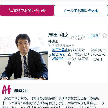
う全力でサポートいたします。
電話でお問い合わせ
メールでお問い合わせ
津田 和之
兵庫県
インタビュ
ーを見る
弁護士
神戸山手法律事務所
神戸市垂水
面談方法(対
営業時間：1
区
からも
面・電話・ビデ
0:00~16:00
相談受付中
オなど)は応相
（土曜日）
談
退職代行
【関西エリア対応】【労災の実績多数】長期間労働による脳・心臓疾
患、うつ病等の適切な補償獲得を目指します。大学院教授も兼務し、
最新の判例にも精通【歴20年の元公務員】不当解雇、未払い残業代