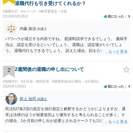
退職代行も引き受けてくれるか？
#退職代行
#セクハラ
#教育委員会・学校
2019年9月26日
役にたった
5
内藤 政信
弁護士
パワハラが成立する内容ですね。 慰謝料請求できるでしょう。 傷病手
当は、認定を受けるといいでしょう。 退職は、認定後がいいでしょ
う。 退職代行もできるでしょう。 訴えた場合、顔を合わすことは、あ
るかもしれません。 そのときは、弁護士も一緒ですから、いまより恐
れは 減じて来るでしょう。
2
2週間後の退職の申し出について
#退職代行
#正社員・契約社員
#退職理由(自己都合・会社都合)
2026年1月8日
役にたった
4
井上 祐司
弁護士
民法627条2項の規定を強行規定と解釈するかどうかによりますが、通
常は法律のほうが就業規則より優先すると考えられることが多く、そ
の場合、1か月前の申し出が必要とされるケースでも2週間前の退職予
告で退職の効果が生じると考えられます。 もっとも、退職1か月前の
申し出は世間のあらゆる業種で広く採用されたルールであり、それ自