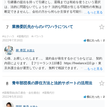
〉引継書の提出を持って引継とし、退職までは有給を使うという選択
は、法的に問題ないでしょうか？ 法的な問題が生じる可能性の有無は
断定できませんし、会社の方から何らか主張する可能性はあります。
しかし、現実に損害賠償責任を負うことは、ほとんど考えられませ
ん。 それよりも、書いておられる事情がある場合は、いつ、どのよう
な方法で、退職の意思及び退職日まで全日有給休暇を使用することを
7
業務委託先からのパワハラについて
会社に伝えるかが、問題になるかもしれないです。 場合よっては退職
代行の利用などもご検討なさってください。
#セクハラ
#退職代行
#パワハラ
2022年7月16日
役にたった
2
林 孝匡
弁護士
心痛、お察しいたします...。 違約金が発生するかどうかなどは、 契約
内容によります。 【フリーランス110番】 https://freelance110.jp ↑ 東
京弁護士会が運営しています。 無料で相談できます。 一度、ご相談す
ることを検討してみてください。 かりに違約金が発生するとしても、
「パワハラしてたよね」という材料で 減額交渉も可能かもしれませ
ん。
8
青年部団長の辞任方法と法的サポートの活用法
#退職理由(自己都合・会社都合)
#退職代行
2022年5月10日
役にたった
2
岡部 将吾
弁護士