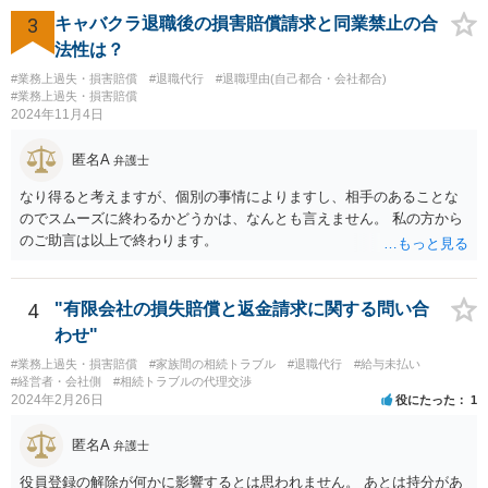
体が不合理と判断されるようなものではないため、就業規則・退職金
3
キャバクラ退職後の損害賠償請求と同業禁止の合
規程において「正当な理由なく会社の承認を得ずに退職した場合や引
法性は？
継ぎを行わずに退職した場合に退職金を減額ないし不支給とする」旨
#業務上過失・損害賠償
#退職代行
#退職理由(自己都合・会社都合)
の条項が設けられている場合、その制約を受けることは考えられま
#業務上過失・損害賠償
す。
2024年11月4日
匿名A
弁護士
なり得ると考えますが、個別の事情によりますし、相手のあることな
のでスムーズに終わるかどうかは、なんとも言えません。 私の方から
のご助言は以上で終わります。
4
"有限会社の損失賠償と返金請求に関する問い合
わせ"
#業務上過失・損害賠償
#家族間の相続トラブル
#退職代行
#給与未払い
#経営者・会社側
#相続トラブルの代理交渉
2024年2月26日
役にたった
1
匿名A
弁護士
役員登録の解除が何かに影響するとは思われません。 あとは持分があ