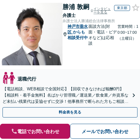
勝浦 敦嗣
東京都
インタビュ
ーを見る
弁護士
弁護士法人勝浦総合法律事務所
神戸市垂水
面談方法(対
営業時間：1
区
からも
面・電話・ビデ
0:00~17:00
相談受付中
オなど)は応相
（土曜日）
談
退職代行
【電話相談、WEB相談で全国対応】【回収できなければ報酬0円】
【相談料・着手金無料】名ばかり管理職／運送業／飲食業／外資系な
ど未払い残業代は妥協せずに交渉！他事務所で断られた方もご相談く
ださい。【解決事例が豊富】土曜日も電話受付しています
料金表を見る
電話でお問い合わせ
メールでお問い合わせ