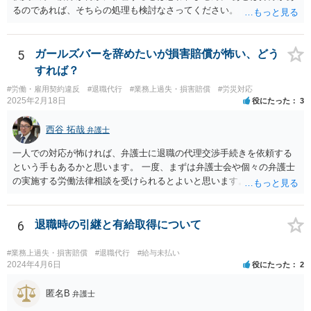
るのであれば、そちらの処理も検討なさってください。
5
ガールズバーを辞めたいが損害賠償が怖い、どう
すれば？
#労働・雇用契約違反
#退職代行
#業務上過失・損害賠償
#労災対応
2025年2月18日
役にたった
3
西谷 拓哉
弁護士
一人での対応が怖ければ、弁護士に退職の代理交渉手続きを依頼する
という手もあるかと思います。 一度、まずは弁護士会や個々の弁護士
の実施する労働法律相談を受けられるとよいと思います。
6
退職時の引継と有給取得について
#業務上過失・損害賠償
#退職代行
#給与未払い
2024年4月6日
役にたった
2
匿名B
弁護士