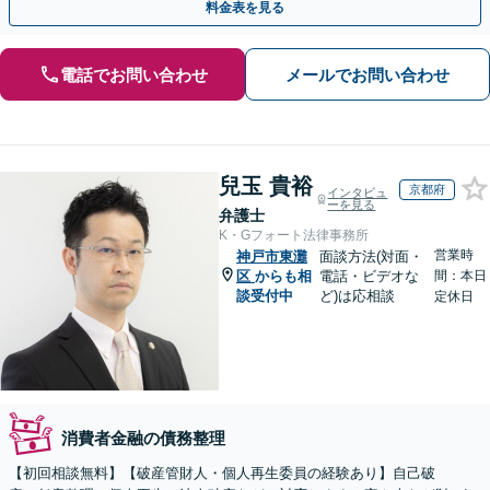
料金表を見る
電話でお問い合わせ
メールでお問い合わせ
兒玉 貴裕
京都府
インタビュ
ーを見る
弁護士
K・Gフォート法律事務所
営業時
神戸市東灘
面談方法(対面・
区
からも相
電話・ビデオな
間：本日
談受付中
ど)は応相談
定休日
消費者金融の債務整理
【初回相談無料】【破産管財人・個人再生委員の経験あり】自己破