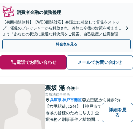
消費者金融の債務整理
【初回相談無料】【WEB面談対応】弁護士に相談して督促をストッ
プ！催促のプレッシャーから解放され、冷静に今後の対策を考えまし
ょう「あなたの状況に最適な解決策をご提案」自己破産／任意整理／
個人再生／時効の援用／過払い金請求【休日・夜間相談可】
料金表を見る
電話でお問い合わせ
メールでお問い合わせ
栗坂 滿
弁護士
栗坂法律事務所
兵庫県
神戸市灘区
六甲駅
から徒歩2分
|
【六甲駅徒歩2分】【神戸市で
詳細を見
地域の皆様のために尽力】企
る
業法務／刑事事件／離婚問題
など、幅広いお困りごとに対
応いたします。お一人で抱え