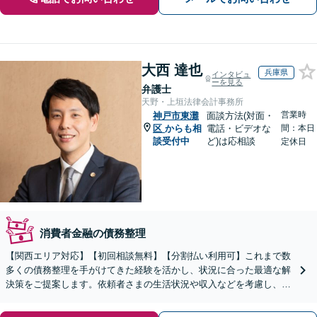
大西 達也
兵庫県
インタビュ
ーを見る
弁護士
天野・上垣法律会計事務所
営業時
神戸市東灘
面談方法(対面・
区
からも相
電話・ビデオな
間：本日
談受付中
ど)は応相談
定休日
消費者金融の債務整理
【関西エリア対応】【初回相談無料】【分割払い利用可】これまで数
多くの債務整理を手がけてきた経験を活かし、状況に合った最適な解
決策をご提案します。依頼者さまの生活状況や収入などを考慮し、長
期的な視点をもって丁寧にご説明【休日・夜間相談可】