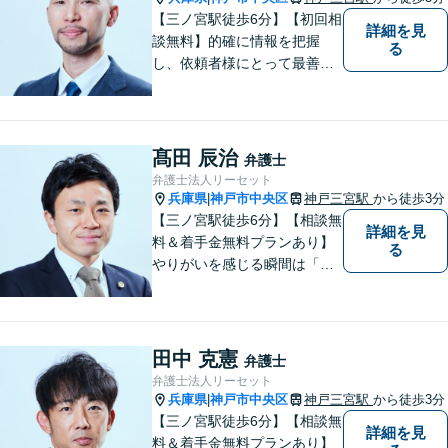
【三ノ宮駅徒歩6分】【初回相
詳細を見
談無料】的確に情報を把握
る
し、依頼者様にとって最善の
解決方法を見出します。お一
人で抱え込むことなく、問題
解決の強力なパートナーとし
て、共に一歩ずつ進んでいき
髙田 辰治
弁護士
ましょう。【複数弁護士在
弁護士法人リーセット
籍】
兵庫県
神戸市中央区
神戸三宮駅
から徒歩3分
|
【三ノ宮駅徒歩6分】【相談無
詳細を見
料＆着手金無料プランあり】
る
やりがいを感じる瞬間は「依
頼者様に納得して喜んでいた
だけた時」。依頼者様の言葉
ひとつひとつに耳を傾け、最
善の解決へと導きます。不安
田中 克憲
弁護士
な気持ちをお持ちの方は、お
弁護士法人リーセット
気軽にご相談くださいませ。
兵庫県
神戸市中央区
神戸三宮駅
から徒歩3分
|
【三ノ宮駅徒歩6分】【相談無
詳細を見
料＆着手金無料プランあり】