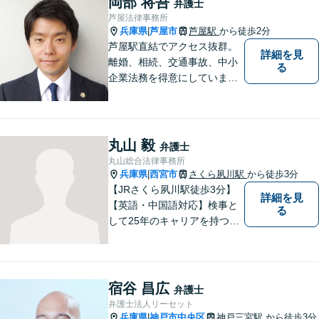
岡部 将吾
弁護士
はお気軽にご相談ください。
芦屋法律事務所
兵庫県
芦屋市
芦屋駅
から徒歩2分
|
芦屋駅直結でアクセス抜群。
詳細を見
離婚、相続、交通事故、中小
る
企業法務を得意にしていま
す。 解決に向けて、全力で対
応致します。 ♯ラポルテ本館
３階♯駐車場有り♯子連れ相談
可♯中小企業診断士資格有り
丸山 毅
弁護士
丸山総合法律事務所
兵庫県
西宮市
さくら夙川駅
から徒歩3分
|
【JRさくら夙川駅徒歩3分】
詳細を見
【英語・中国語対応】検事と
る
して25年のキャリアを持つ弁
護士。刑事・民事ともに対応
可能！阪神間を中心に、お困
りの方を解決へと導いてまい
ります。まずはご相談へお越
宿谷 昌広
弁護士
しください【完全個室対応】
弁護士法人リーセット
兵庫県
神戸市中央区
神戸三宮駅
から徒歩3分
|