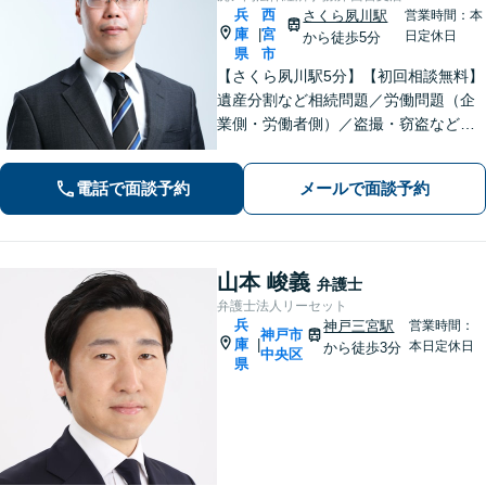
兵
西
さくら夙川駅
営業時間：本
庫
宮
|
日定休日
から徒歩5分
県
市
【さくら夙川駅5分】【初回相談無料】
遺産分割など相続問題／労働問題（企
業側・労働者側）／盗撮・窃盗など刑
事事件ほか、トラブルやお困りごとは
お任せください。粘り強く的確な交渉
電話で面談予約
メールで面談予約
力と速やかな行動力を活かし、依頼者
さまに有利な解決を目指します
山本 峻義
弁護士
弁護士法人リーセット
兵
神戸三宮駅
営業時間：
神戸市
庫
|
本日定休日
から徒歩3分
中央区
県