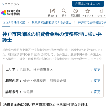
弁護士の方はこちら
ココナラへ
投稿する
探す
閲覧履歴
マイリスト
ログイン
ココナラ法律相談
兵庫県で法律相談できる弁護士
神戸市で法律相談で
神戸市東灘区の消費者金融の債務整理に強い弁
護士
兵庫県の神戸市東灘区で消費者金融の債務整理に強い弁護士が5名見つかりまし
た。初回面談無料や休日面談に対応している弁護士、解決事例を持つ弁護士な
ども掲載中。借金・債務整理に関係する消費者金融の債務整理やクレジット会
社の債務整理、リボ払いの債務整理等の細かな分野での絞り込み検索もでき便
利です。特に力新堂法律事務所の茅根 豪弁護士や力新堂法律事務所の伊藤 英明
エリア
兵庫県、神戸市東灘区
変更
弁護士、山の手法律事務所の木島 裕介弁護士のプロフィール情報や弁護士費
用、強みなどが注目されています。『神戸市東灘区で土日や夜間に発生した消
相談内容
借金・債務整理、消費者金融
変更
費者金融の債務整理のトラブルを今すぐに弁護士に相談したい』『消費者金融
の債務整理のトラブル解決の実績豊富な近くの弁護士を検索したい』『初回相
談無料で消費者金融の債務整理を法律相談できる神戸市東灘区内の弁護士に相
詳細条件
未選択
変更
談予約したい』などでお困りの相談者さんにおすすめです。
消費者金融に強い神戸市東灘区から相談可能な弁護士