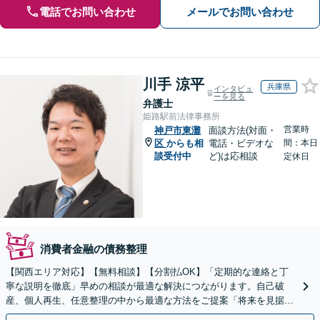
電話でお問い合わせ
メールでお問い合わせ
川手 涼平
兵庫県
インタビュ
ーを見る
弁護士
姫路駅前法律事務所
営業時
神戸市東灘
面談方法(対面・
区
からも相
電話・ビデオな
間：本日
談受付中
ど)は応相談
定休日
消費者金融の債務整理
【関西エリア対応】【無料相談】【分割払OK】「定期的な連絡と丁
寧な説明を徹底」早めの相談が最適な解決につながります。自己破
産、個人再生、任意整理の中から最適な方法をご提案「将来を見据え
た生活再建のサポートが充実」【完全個室相談】