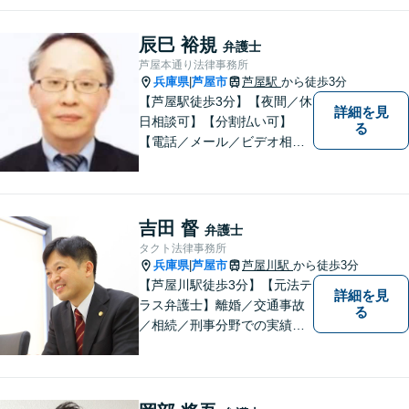
込むのではなく、弁護士にご
相談ください。適切な解決へ
辰巳 裕規
弁護士
の道をご提案し、共に並走い
芦屋本通り法律事務所
たします。
兵庫県
芦屋市
芦屋駅
から徒歩3分
|
【芦屋駅徒歩3分】【夜間／休
詳細を見
日相談可】【分割払い可】
る
【電話／メール／ビデオ相談
可】これまでの20年以上の弁
護士経験を活かして、地域に
貢献して参りたいと思ってい
ます。 お困りの方は、お気軽
吉田 督
弁護士
にご相談ください。
タクト法律事務所
兵庫県
芦屋市
芦屋川駅
から徒歩3分
|
【芦屋川駅徒歩3分】【元法テ
詳細を見
ラス弁護士】離婚／交通事故
る
／相続／刑事分野での実績多
数。皆様が明るく生きられる
力になりたい。「気配り」を
大切に、一人一人に向き合
い、問題を解決します。まず