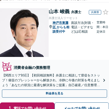
山本 峻義
弁護士
兵庫県
弁護士法人リーセット
営業時
神戸市東灘
面談方法(対面・
区
からも相
電話・ビデオな
間：本日
談受付中
ど)は応相談
定休日
消費者金融の債務整理
【関西エリア対応】【初回相談無料】弁護士に相談して督促をストッ
プ！催促のプレッシャーから解放され、冷静に今後の対策を考えまし
ょう「あなたの状況に最適な解決策をご提案」自己破産／任意整理／
個人再生／時効の援用／過払い金請求【休日・夜間相談可】
料金表を見る
電話でお問い合わせ
メールでお問い合わせ