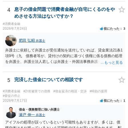
4
息子の借金問題で消費者金融が自宅にくるのをや
めさせる方法はないですか？
#消費者金融
2026年7月24日
役にたった
3
肥田 弘昭
弁護士
弁護士に依頼して弁護士が受任通知を送付していれば、貸金業法21条1
項9号（九 債務者等が、貸付けの契約に基づく債権に係る債務の処理
を弁護士、弁護士法人若しくは弁護士・外国法事務弁護士共同法人若
しくは司法書士若しくは司法書士法人（以下この号において「弁護士
等」という。）に委託し、又はその処理のため必要な裁判所における
民事事件に関する手続をとり、弁護士等又は裁判所から書面によりそ
5
完済した借金についての相談です
の旨の通知があつた場合において、正当な理由がないのに、債務者等
に対し、電話をかけ、電報を送達し、若しくはファクシミリ装置を用
#消費者金融
#詐欺被害での債務
#借金返済の相談・交渉
#時効の援用
いて送信し、又は訪問する方法により、当該債務を弁済することを要
#督促の停止
2026年7月17日
役にたった
1
求し、これに対し債務者等から直接要求しないよう求められたにもか
かわらず、更にこれらの方法で当該債務を弁済することを要求するこ
借金・債務整理に強い弁護士
と。）に違反しています。監督官庁に行政処分を求める、裁判所に仮
瀬戸 伸一
弁護士
処分申請、不退去罪が成立すれば警察に通報などの対応が考えられま
アイフルの処理が誤っているという可能性もありますが、多くは、債
す。ご参考にしてください。
権自体はまだ残っているという可能性のほうが高いと思われます。 配