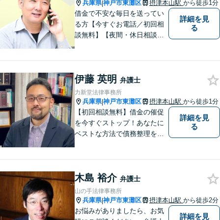
兵庫県
神戸市東灘区
摂津本山駅
から徒歩1分
|
借金で不安な毎日を送ってい
詳細を見
る方【今すぐお電話／初回相
る
談無料】【夜間・休日相談
可・要予約】【24時間メール
受付】（ネット上の誹謗中傷
／ビットトレント／著作権侵
伊藤 英明
害／問題社員／クレーマー／
弁護士
債務整理）借金の解決実績は1
力新堂法律事務所
00件以上！
兵庫県
神戸市東灘区
摂津本山駅
から徒歩1分
|
【初回相談無料】借金の催促
詳細を見
を今すぐストップ！あなたに
る
ベストな方法で債務整理をサ
ポート【知的財産の紛争にも
強い】元IT研究者である弁護
士・弁理士（コンピュータサ
木島 裕介
イエンスの博士号も保有）と
弁護士
交渉経験が豊富な弁護士
山の手法律事務所
兵庫県
神戸市東灘区
摂津本山駅
から徒歩2分
|
お悩みがありましたら、お気
詳細を見