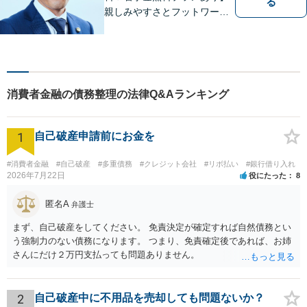
る
親しみやすさとフットワーク
が持ち前の弁護士。依頼者様
の状況を丁寧にヒアリング
し、適切な解決へ導きます。
複数弁護士所属で、複雑なト
ラブルも迅速に対応可能で
消費者金融の債務整理の法律Q&Aランキング
す。
1
自己破産申請前にお金を
#消費者金融
#自己破産
#多重債務
#クレジット会社
#リボ払い
#銀行借り入れ
2026年7月22日
役にたった
8
匿名A
弁護士
まず、自己破産をしてください。 免責決定が確定すれば自然債務とい
う強制力のない債務になります。 つまり、免責確定後であれば、お姉
さんにだけ２万円支払っても問題ありません。
2
自己破産中に不用品を売却しても問題ないか？