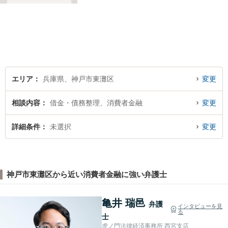
法律面だけでなく、お気持ち
の面でも少しでも前向きにな
れるよう心がけています。 ど
うぞ一人で抱え込まず、お気
軽にご相談ください。
エリア
兵庫県、神戸市東灘区
変更
相談内容
借金・債務整理、消費者金融
変更
詳細条件
未選択
変更
神戸市東灘区から近い消費者金融に強い弁護士
亀井 瑞邑
弁護
インタビューを見
る
士
虎ノ門法律経済事務所 西宮支店