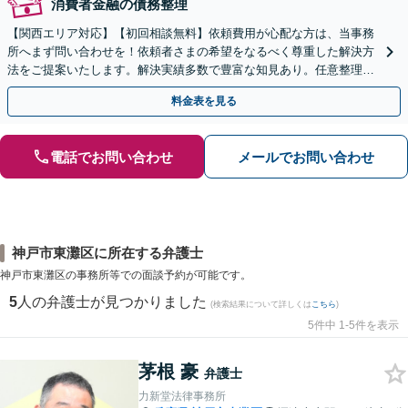
消費者金融の債務整理
【関西エリア対応】【初回相談無料】依頼費用が心配な方は、当事務
所へまず問い合わせを！依頼者さまの希望をなるべく尊重した解決方
法をご提案いたします。解決実績多数で豊富な知見あり。任意整理／
自己破産など【休日・夜間対応可】
料金表を見る
電話でお問い合わせ
メールでお問い合わせ
神戸市東灘区に所在する弁護士
神戸市東灘区の事務所等での面談予約が可能です。
5
人の弁護士が見つかりました
(検索結果について詳しくは
こちら
)
5件中 1-5件を表示
茅根 豪
弁護士
力新堂法律事務所