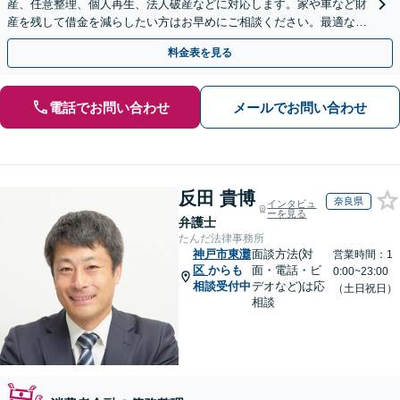
産、任意整理、個人再生、法人破産などに対応します。家や車など財
産を残して借金を減らしたい方はお早めにご相談ください。最適な解
決手段をご提案します【関西エリア対応】
料金表を見る
電話でお問い合わせ
メールでお問い合わせ
反田 貴博
奈良県
インタビュ
ーを見る
弁護士
たんだ法律事務所
神戸市東灘
面談方法(対
営業時間：1
区
からも
面・電話・ビ
0:00~23:00
相談受付中
デオなど)は応
（土日祝日）
相談