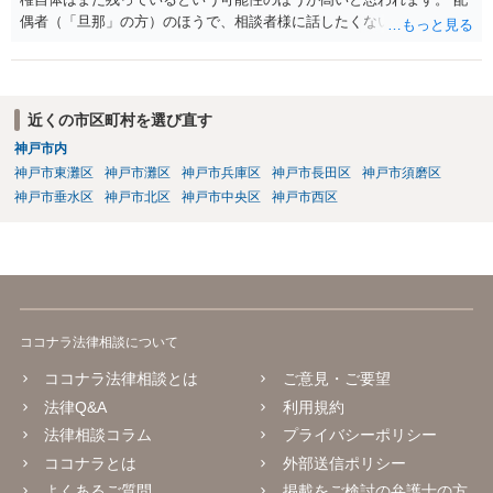
偶者（「旦那」の方）のほうで、相談者様に話したくない事情等もあ
るのではないかと推察いたします。 長期間経過していれば、消滅時効
援用という方法も取れる可能性があるため、御主人に法律事務所に相
談にいくように説得されてはどうでしょうか。相談者様が一緒だと話
せない事情もあるかもしれないのでおひとりで行ってもらうほうがい
近くの市区町村を選び直す
いかもしれません。 配偶者の債務がある状態で配偶者が亡くなると債
神戸市内
務を相談者様が相続するという状態になる（相続放棄などの亡くなっ
神戸市東灘区
神戸市灘区
神戸市兵庫区
神戸市長田区
神戸市須磨区
てからの方法もありますが）ため、相談者様にも関係することだとし
て相談にいくようにお話してみてはどうでしょうか。
神戸市垂水区
神戸市北区
神戸市中央区
神戸市西区
ココナラ法律相談について
ココナラ法律相談とは
ご意見・ご要望
法律Q&A
利用規約
法律相談コラム
プライバシーポリシー
ココナラとは
外部送信ポリシー
よくあるご質問
掲載をご検討の弁護士の方