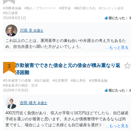
#消費者金融
#個人・プライベート
#奨学金
#銀行借り入れ
#クレジット会社
#自己破産
2026年8月1日
役にたった
3
川添 圭
弁護士
これ以上のことは、運用基準との兼ね合いや弁護士の考え方もあるた
め、担当弁護士へ聞いた方がよいでしょう。
3
詐欺被害でできた借金と元の借金が積み重なり返
済困難
#詐欺被害での債務
#自己破産
#任意整理
#個人再生
#消費者金融
#借金返済の相談・交渉
2026年7月30日
役にたった
2
吉田 雄大
弁護士
400万円近く負債があり、収入が手取り16万円ほどでしたら、自己破産
手続を選ぶのが最善と思います。夫さんが債務整理中であるならば尚
更ですし、場合によってはご夫婦とも自己破産を選択する方法もある
と思います。