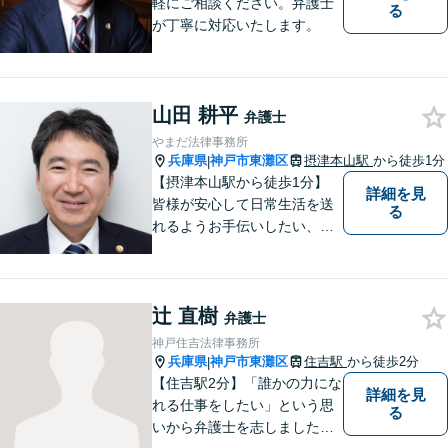
軽にご相談ください。弁護士
る
が丁寧に対応いたします。
山田 耕平
弁護士
やまだ法律事務所
兵庫県
神戸市東灘区
摂津本山駅
から徒歩1分
|
【摂津本山駅から徒歩1分】
詳細を見
皆様が安心して日常生活を送
る
れるようお手伝いしたい、皆
様の頼れる存在でいたいとい
う思いで設立した法律事務所
です。お困りごとがありまし
辻 直樹
たら、お気軽にご相談くださ
弁護士
い。
神戸住吉法律事務所
兵庫県
神戸市東灘区
住吉駅
から徒歩2分
|
【住吉駅2分】「誰かの力にな
詳細を見
れる仕事をしたい」という思
る
いから弁護士を志しました。