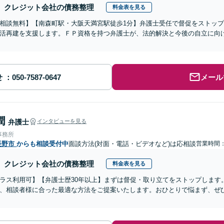
クレジット会社の債務整理
料金表を見る
相談無料】【南森町駅・大阪天満宮駅徒歩1分】弁護士受任で督促をストッ
活再建を支援します。ＦＰ資格を持つ弁護士が、法的解決と今後の自立に向
せ
メール
潤
弁護士
インタビューを見る
事務所
長野市
からも相談受付中
面談方法(対面・電話・ビデオなど)は応相談
営業時間：1
クレジット会社の債務整理
料金表を見る
ラス利用可】【弁護士歴30年以上】まずは督促・取り立てをストップします
、相談者様に合った最適な方法をご提案いたします。おひとりで悩まず、ぜ