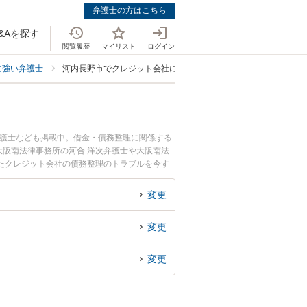
弁護士の方はこちら
&Aを探す
閲覧履歴
マイリスト
ログイン
に強い弁護士
河内長野市でクレジット会社に強い弁護士
弁護士なども掲載中。借金・債務整理に関係する
阪南法律事務所の河合 洋次弁護士や大阪南法
たクレジット会社の債務整理のトラブルを今す
でクレジット会社の債務整理を法律相談できる河
変更
変更
変更