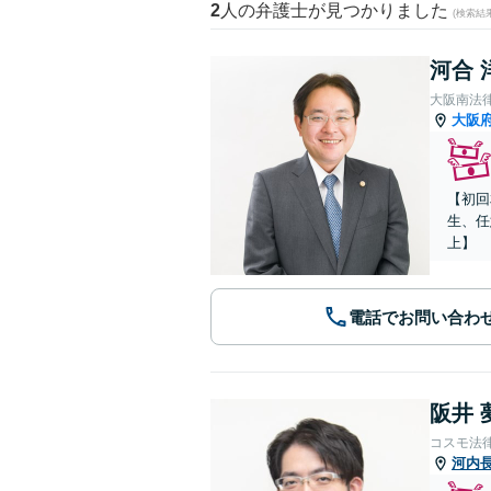
2
人の弁護士が見つかりました
(検索結
河合 
大阪南法
大阪
【初回
生、任
上】
電話でお問い合わ
阪井 
コスモ法
河内