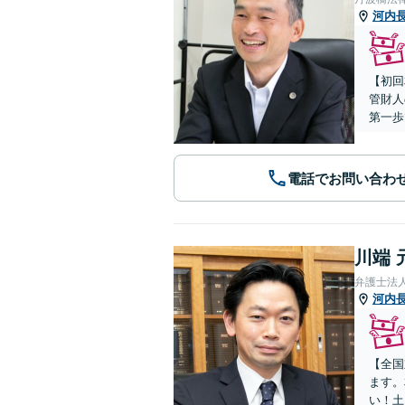
河内
【初回
管財人
第一歩
電話でお問い合わ
川端 
弁護士法
河内
【全国
ます。
い！土