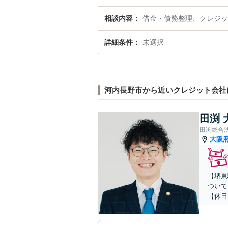
相談内容
借金・債務整理、クレジッ
詳細条件
未選択
河内長野市から近いクレジット会社
田渕 
田渕総合
大阪
【堺東
ついて
【休日