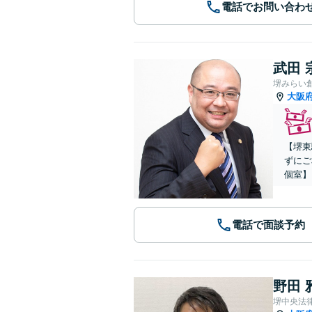
電話でお問い合わ
武田 
堺みらい
大阪
【堺東
ずにご
個室】
電話で面談予約
野田 
堺中央法