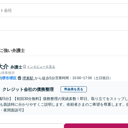
ト会社
に強い弁護士
大介
弁護士
インタビューを見る
法律事務所
府
堺市堺区
堺東駅
から徒歩5分
営業時間：10:00~17:00（土日祝日）
|
クレジット会社の債務整理
料金表を見る
駅5分】【初回30分無料】債務整理の実績多数！即日、取り立てをストップ
も面談時に分かりやすくご説明します。依頼者さまのご希望を尊重します。
・夜間面談可】