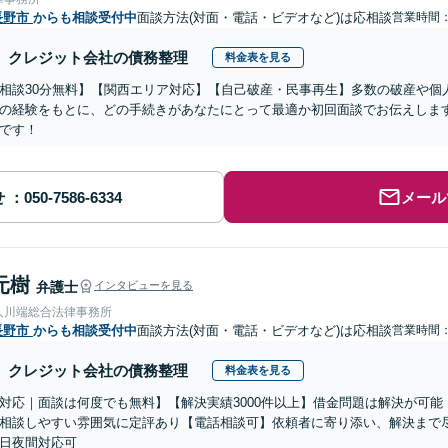
長野市
からも相談受付中
面談方法(対面・電話・ビデオなど)は応相談
営業時間
クレジット会社の債務整理
料金表を見る
相談30分無料】【関西エリア対応】【自己破産・民事再生】多数の破産や個
の経験をもとに、どの手続きがあなたにとって最適か初回面談でお伝えしま
です！
せ
メール
元樹
弁護士
インタビューを見る
人川端総合法律事務所
長野市
からも相談受付中
面談方法(対面・電話・ビデオなど)は応相談
営業時間：0
クレジット会社の債務整理
料金表を見る
対応｜面談は何度でも無料】【解決実績3000件以上】借金問題は解決が可
相談しやすい雰囲気に定評あり【電話相談可】依頼者に寄り添い、解決まで
日夜間対応可