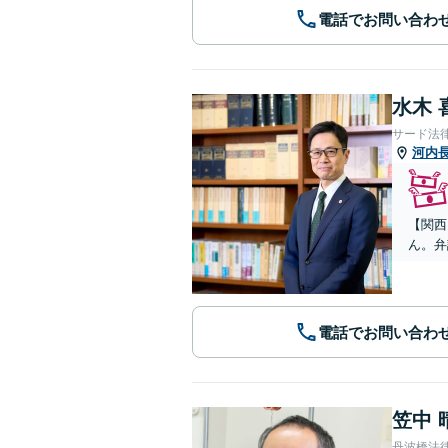
電話でお問い合わ
水木 
サード法
河内
【関西
ん。弁
電話でお問い合わ
笠中 
丹波橋法