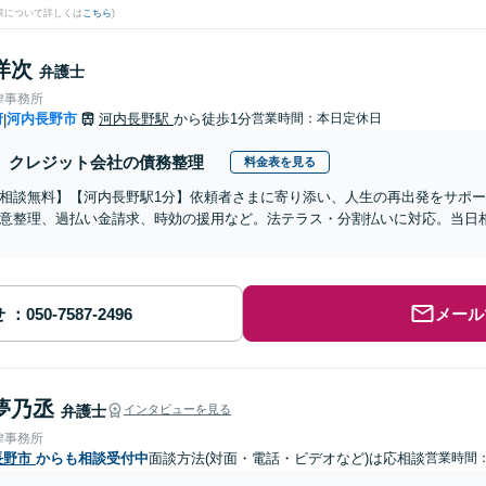
果について詳しくは
こちら
)
洋次
弁護士
律事務所
府
河内長野市
河内長野駅
から徒歩1分
営業時間：本日定休日
|
クレジット会社の債務整理
料金表を見る
相談無料】【河内長野駅1分】依頼者さまに寄り添い、人生の再出発をサポ
意整理、過払い金請求、時効の援用など。法テラス・分割払いに対応。当日相
せ
メール
夢乃丞
弁護士
インタビューを見る
律事務所
長野市
からも相談受付中
面談方法(対面・電話・ビデオなど)は応相談
営業時間