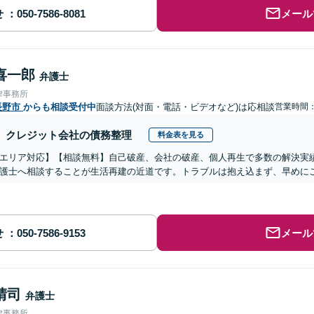
せ
メール
喜一郎
弁護士
律事務所
長野市
からも相談受付中
面談方法(対面・電話・ビデオなど)は応相談
営業時間：0
クレジット会社の債務整理
料金表を見る
エリア対応】【相談無料】自己破産、会社の破産、個人再生で多数の解決実
護士へ相談することが生活再建の近道です。トラブルは抱え込まず、早めに
せ
メール
晴司
弁護士
律事務所