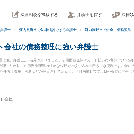
法律相談を投稿する
弁護士を探す
法律Q
弁護士
河内長野市で法律相談できる弁護士
河内長野市で借金・債務整理
ト会社の債務整理に強い弁護士
理に強い弁護士が2名見つかりました。初回面談無料やカード払いに対応している
整理、リボ払いの債務整理等の細かな分野での絞り込み検索もでき便利です。特に大
報や弁護士費用、強みなどが注目されています。『河内長野市で土日や夜間に発生し
債務整理のトラブル解決の実績豊富な近くの弁護士を検索したい』『初回相談無料
お困りの相談者さんにおすすめです。
ト会社