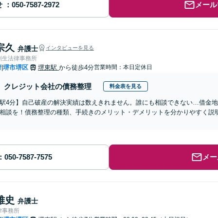
せ
メール
宗久
弁護士
インタビューを見る
創生法律事務所
府
堺市堺区
堺東駅
から徒歩4分
営業時間：本日定休日
|
クレジット会社の債務整理
料金表を見る
駅4分】自己破産の解決実績は数えきれません。誰にも相談できない…借金
相談を！債務整理の種類、手続きのメリット・デメリットを分かりやすく説
メー
雅史
弁護士
律事務所