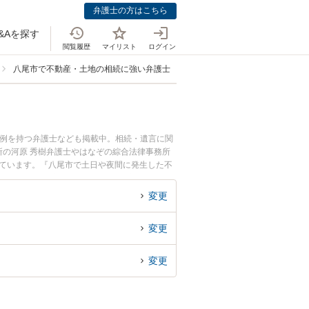
弁護士の方はこちら
&Aを探す
閲覧履歴
マイリスト
ログイン
八尾市で不動産・土地の相続に強い弁護士
事例を持つ弁護士なども掲載中。相続・遺言に関
の河原 秀樹弁護士やはなぞの綜合法律事務所
れています。『八尾市で土日や夜間に発生した不
検索したい』『初回相談無料で不動産・土地の相
変更
変更
変更