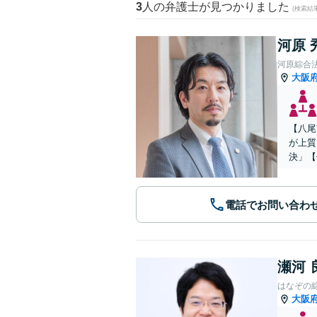
3
人の弁護士が見つかりました
(検索結
河原 
河原綜合
大阪
【八尾
が上質
決」【
電話でお問い合わ
瀬河 
はなぞの
大阪