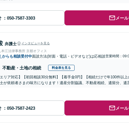
せ
メール
駿
弁護士
インタビューを見る
人本江法律事務所 京都オフィス
市
からも相談受付中
面談方法(対面・電話・ビデオなど)は応相談
営業時間：09:0
不動産・土地の相続
料金表を見る
エリア対応】【初回相談30分無料】【着手金0円】【相続だけで年100件以
士が依頼者さまの味方になります！遺産分割協議、不動産相続、遺留分、遺
せ
メール