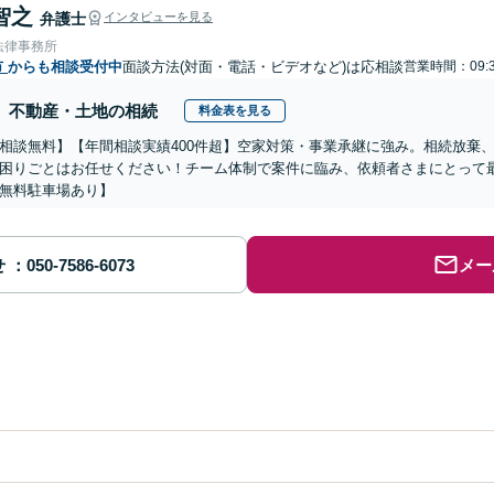
智之
弁護士
インタビューを見る
法律事務所
市
からも相談受付中
面談方法(対面・電話・ビデオなど)は応相談
営業時間：09:3
不動産・土地の相続
料金表を見る
相談無料】【年間相談実績400件超】空家対策・事業承継に強み。相続放棄
困りごとはお任せください！チーム体制で案件に臨み、依頼者さまにとって
無料駐車場あり】
せ
メー