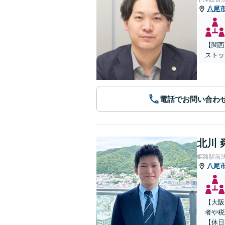
八尾
【関西
ストッ
電話でお問い合わ
北川 
姫路駅前
八尾
【大阪
者や税
【休日