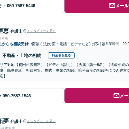
せ
メール
理恵
弁護士
インタビューを見る
事務所
市
からも相談受付中
面談方法(対面・電話・ビデオなど)は応相談
営業時間：09:0
不動産・土地の相続
料金表を見る
リア対応【初回相談無料】【ビデオ面談可】【所属弁護士6名】【遺産相続
棄、民事信託、相続対策、株式・事業の相続、暗号資産の相続等につき豊富
応】
メー
拓夢
弁護士
インタビューを見る
法律事務所