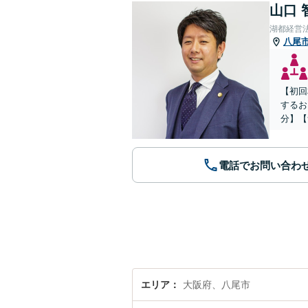
山口 
湖都経営
八尾
【初回
するお
分】【
電話でお問い合わ
エリア
大阪府、八尾市