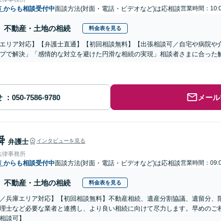
市
からも相談受付中
面談方法(対面・電話・ビデオなど)は応相談
営業時間：10:0
不動産・土地の相続
料金表を見る
エリア対応】【弁護士直通】【初回相談無料】【出張相談可／自宅や病院や
プで解決」「感情的な対立を避けた円滑な相続の実現」相談者さまに合った
せ
メール
舜
弁護士
インタビューを見る
法律事務所
市
からも相談受付中
面談方法(対面・電話・ビデオなど)は応相談
営業時間：09:0
不動産・土地の相続
料金表を見る
／兵庫エリア対応】【初回相談無料】不動産相続、遺産分割協議、遺留分、
理士など必要な業者と連携し、より良い相続に向けて尽力します。早めのご
相談可】