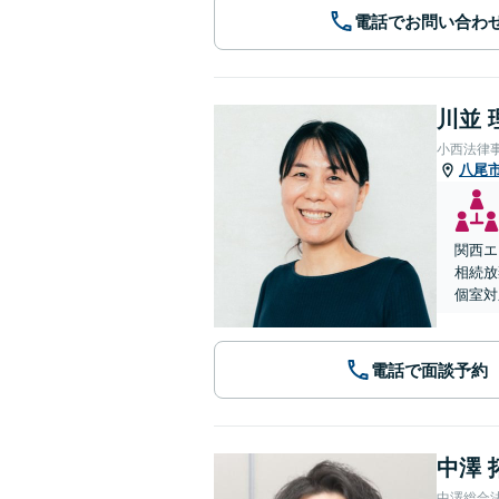
電話でお問い合わ
川並 
小西法律
八尾
関西エ
相続放
個室対
電話で面談予約
中澤 
中澤総合