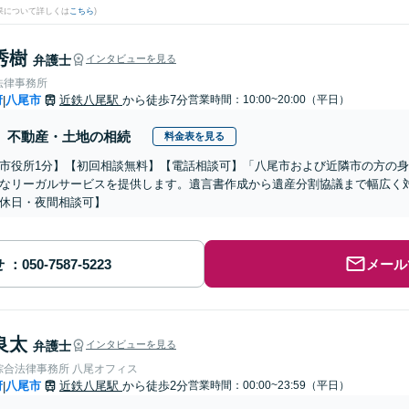
果について詳しくは
こちら
)
秀樹
弁護士
インタビューを見る
法律事務所
府
八尾市
近鉄八尾駅
から徒歩7分
営業時間：10:00~20:00（平日）
|
不動産・土地の相続
料金表を見る
市役所1分】【初回相談無料】【電話相談可】「八尾市および近隣市の方の
なリーガルサービスを提供します。遺言書作成から遺産分割協議まで幅広く
休日・夜間相談可】
せ
メール
良太
弁護士
インタビューを見る
綜合法律事務所 八尾オフィス
府
八尾市
近鉄八尾駅
から徒歩2分
営業時間：00:00~23:59（平日）
|