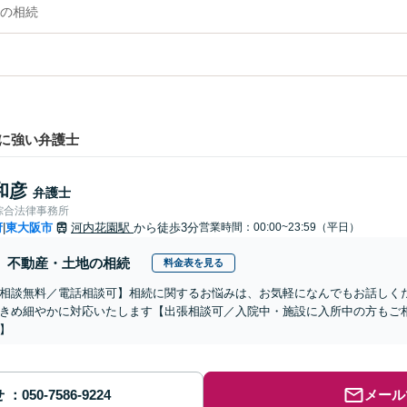
の相続
に強い弁護士
和彦
弁護士
綜合法律事務所
府
東大阪市
河内花園駅
から徒歩3分
営業時間：00:00~23:59（平日）
|
不動産・土地の相続
料金表を見る
相談無料／電話相談可】相続に関するお悩みは、お気軽になんでもお話しく
きめ細やかに対応いたします【出張相談可／入院中・施設に入所中の方もご
】
せ
メール