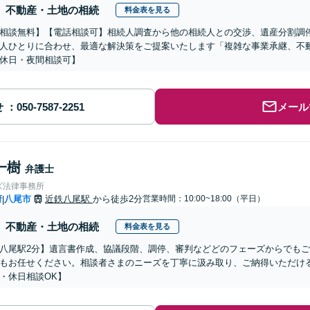
不動産・土地の相続
料金表を見る
相談無料】【電話相談可】相続人調査から他の相続人との交渉、遺産分割調
人ひとりに合わせ、最適な解決策をご提案いたします「複雑な事業承継、不
休日・夜間相談可】
せ
メール
一樹
弁護士
ズ法律事務所
府
八尾市
近鉄八尾駅
から徒歩2分
営業時間：10:00~18:00（平日）
|
不動産・土地の相続
料金表を見る
八尾駅2分】遺言書作成、協議段階、調停、審判などどのフェーズからでも
もお任せください。相談者さまのニーズを丁寧に汲み取り、ご納得いただけ
・休日相談OK】