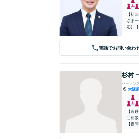
【初回
さま一
応】【
電話でお問い合わ
杉村 
パーソン
大阪
【近鉄
ご相談
【夜間