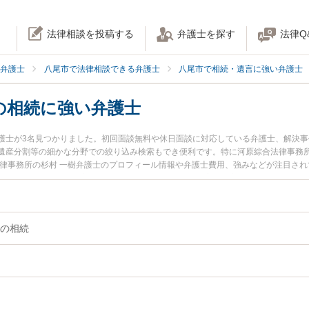
法律相談を投稿する
弁護士を探す
法律Q
弁護士
八尾市で法律相談できる弁護士
八尾市で相続・遺言に強い弁護士
の相続に強い弁護士
護士が3名見つかりました。初回面談無料や休日面談に対応している弁護士、解決
遺産分割等の細かな分野での絞り込み検索もでき便利です。特に河原綜合法律事務所
法律事務所の杉村 一樹弁護士のプロフィール情報や弁護士費用、強みなどが注目さ
に相談したい』『不動産・土地の相続のトラブル解決の実績豊富な近くの弁護士を
約したい』などでお困りの相談者さんにおすすめです。
の相続