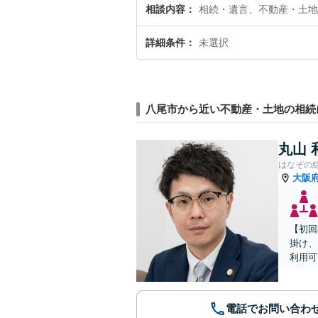
相談内容
相続・遺言、不動産・土地
詳細条件
未選択
八尾市から近い不動産・土地の相続
丸山 
はなぞの
大阪
【初回
掛け、
利用可
電話でお問い合わ