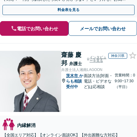
にご相談ください【朝8:30から営業】
料金表を見る
電話でお問い合わせ
メールでお問い合わせ
齋藤 慶
神奈川県
インタビュ
ーを見る
邦
弁護士
弁護士法人湘南LAGOON
営業時間：0
茨木市
か
面談方法(対面・
らも相談
電話・ビデオな
9:00~17:30
受付中
ど)は応相談
（平日）
内縁解消
【全国エリア対応】【オンライン面談OK】【外出困難な方対応】