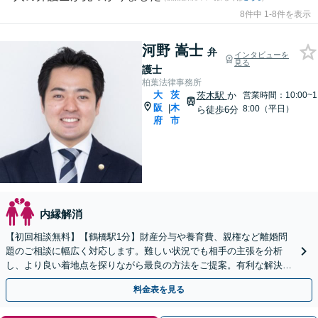
8件中 1-8件を表示
河野 嵩士
弁
インタビューを
見る
護士
柏葉法律事務所
大
茨
茨木駅
か
営業時間：10:00~1
阪
木
|
8:00（平日）
ら徒歩6分
府
市
内縁解消
【初回相談無料】【鶴橋駅1分】財産分与や養育費、親権など離婚問
題のご相談に幅広く対応します。難しい状況でも相手の主張を分析
し、より良い着地点を探りながら最良の方法をご提案。有利な解決を
目指し粘り強く交渉します【土日祝対応可】【子連れ相談可】
料金表を見る