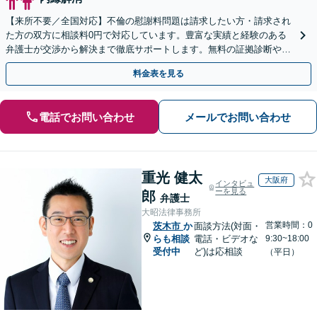
【来所不要／全国対応】不倫の慰謝料問題は請求したい方・請求され
た方の双方に相談料0円で対応しています。豊富な実績と経験のある
弁護士が交渉から解決まで徹底サポートします。無料の証拠診断や着
手金の返還保証もありますので安心してご相談ください。
料金表を見る
電話でお問い合わせ
メールでお問い合わせ
重光 健太
大阪府
インタビュ
ーを見る
郎
弁護士
大昭法律事務所
営業時間：0
茨木市
か
面談方法(対面・
らも相談
電話・ビデオな
9:30~18:00
受付中
ど)は応相談
（平日）