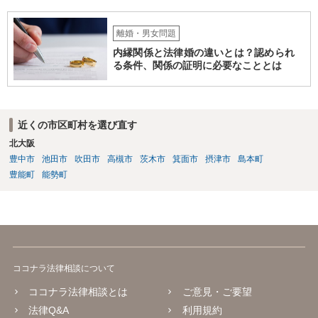
ら、ご担当の先生にも聞いてみて頂ければと存じます。 ご参考になれ
ば幸いです。
離婚・男女問題
内縁関係と法律婚の違いとは？認められ
る条件、関係の証明に必要なこととは
近くの市区町村を選び直す
北大阪
豊中市
池田市
吹田市
高槻市
茨木市
箕面市
摂津市
島本町
豊能町
能勢町
ココナラ法律相談について
ココナラ法律相談とは
ご意見・ご要望
法律Q&A
利用規約