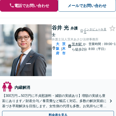
電話でお問い合わせ
メールでお問い合わせ
谷井 光
弁護
インタビューを見
る
士
弁護士法人茨木あさひ法律事務所
大
茨
茨木駅
か
営業時間：09:00~1
阪
木
|
8:00（平日）
ら徒歩2分
府
市
内縁解消
【300万円→50万円に不貞慰謝料・減額の実績あり】増額の実績も豊
富にあります／財産分与／養育費など幅広く対応。多数の解決実績に
基づき早期解決を目指します。女性側の代理も多数。お気持ちに寄り
添い丁寧に対応します【完全個室でプライバシー配慮】
料金表を見る