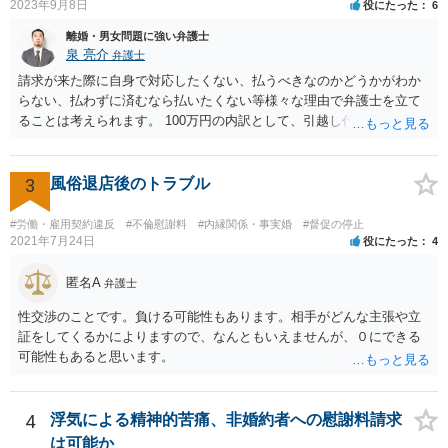
2023年9月8日
役にたった
6
離婚・男女問題に強い弁護士
泉 亮介
弁護士
請求が来た際に自身で対応したくない、払うべきなのかどうかがわか
らない、払わずに済むなら払いたくない等様々な理由で弁護士を立て
ることは考えられます。 100万円の内訳として、引越し代等でどの程
度の費用がかかったのかや、慰謝料としての支払いだったのかどうか
によっても追加での請求については変わってくるかと思われます。 ま
た、請求する金額によっては、相手方の判断として、それで全て終わ
3
風俗退店後のトラブル
るのであれば払っておしまいにする、という考え方もあり得ます。
#労働・雇用契約違反
#不倫慰謝料
#内縁関係・事実婚
#督促の停止
2021年7月24日
役にたった
4
匿名A
弁護士
性交渉のことです。負ける可能性もあります。相手がどんな主張や立
証をしてくるかによりますので、なんともいえませんが、０にできる
可能性もあると思います。
4
浮気による精神的苦痛、非婚約者への慰謝料請求
は可能か