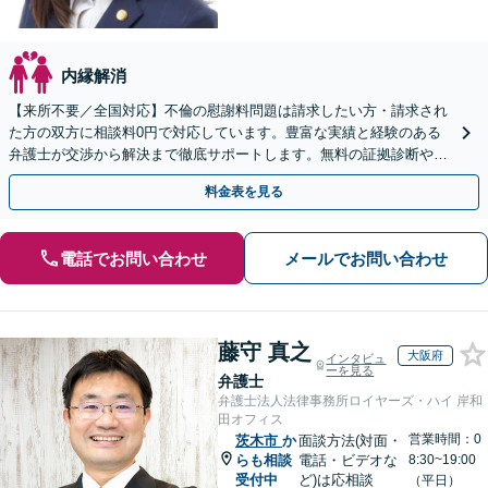
内縁解消
【来所不要／全国対応】不倫の慰謝料問題は請求したい方・請求され
た方の双方に相談料0円で対応しています。豊富な実績と経験のある
弁護士が交渉から解決まで徹底サポートします。無料の証拠診断や着
手金の返還保証もありますので安心してご相談ください。
料金表を見る
電話でお問い合わせ
メールでお問い合わせ
藤守 真之
大阪府
インタビュ
ーを見る
弁護士
弁護士法人法律事務所ロイヤーズ・ハイ 岸和
田オフィス
営業時間：0
茨木市
か
面談方法(対面・
らも相談
電話・ビデオな
8:30~19:00
受付中
ど)は応相談
（平日）