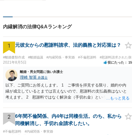
ただけるように日々邁進して
おります。相談者にとって最
善の法的手段を選択し、終局
的解決に至るよう全力でサポ
内縁解消の法律Q&Aランキング
ートいたします。
1
元彼女からの慰謝料請求、法的義務と対応策は？
#離婚書類作成
#離婚協議
#内縁関係・事実婚
#不倫慰謝料
#慰謝料請求された側
2021年8月5日
役にたった
15
離婚・男女問題に強い弁護士
理崎 智英
弁護士
以下、ご質問にお答えします。 1 ご事情を拝見する限り、婚約や内
縁が成立しているとまでは言えないので、慰謝料の支払義務はないと
考えます。 2 慰謝料ではなく解決金（手切れ金）という名目で数十
万円支払えば良いと思います。 3 今後同じような請求をされないよ
うに合意書を取り交わす必要はあると思います。 4 合意書を取り交
わし、その中で精算条項（一切の債権債務のないことを確認する）を
2
6年間不倫関係、内4年は同棲生活。のち、私から
設ければ、大丈夫です。
同棲解消し、手切れ金請求したい。
#不倫慰謝料
#内縁関係・事実婚