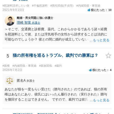
#慰謝料請求したい側
#不倫慰謝料
#異性関係(不貞等)
#内縁関係・事実婚
2021年9月15日
役にたった
10
離婚・男女問題に強い弁護士
理崎 智英
弁護士
＞そこで、交通費と診察費、薬代、これからかかるであろう諸々経費
を慰謝料として彼、または浮気相手の女性から請求することは法的に
可能なのでしょうか？ 彼との間に婚約が成立していない場合には，彼
や浮気相手の女性に対して慰謝料を請求することはできません。
5
猫の所有権を巡るトラブル、裁判での勝算は？
#親権
#内縁関係・事実婚
#親族関係
#裁判
2026年7月2日
役にたった
4
匿名A
弁護士
あなたが猫を一度もらい受けた（贈与された）のであれば、猫の所有
権はあなたにあり、彼氏にはいったん履行された（実行された）贈与
を撤回することはできません。 ですので、裁判では彼氏が勝つことは
できません。 もっとも、贈与が立証（証明）できるかどうかはご記載
の事情からははっきりしませんので、早めに弁護士に面談相談する方