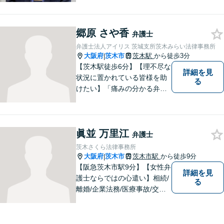
ます。離婚・交通事故・遺産
相続など、幅広く対応可能◎
郷原 さや香
お困りごとがあれば、すぐに
弁護士
ご相談を！
弁護士法人アイリス 茨城支所茨木みらい法律事務所
大阪府
茨木市
茨木駅
から徒歩3分
|
【茨木駅徒歩6分】【理不尽な
詳細を見
状況に置かれている皆様を助
る
けたい】「痛みの分かる弁護
士」をモットーに、あらゆる
お困りごとの解決を図りま
す。離婚／労働／交通事故な
眞並 万里江
ど、お困りごとはお気軽にご
弁護士
相談くださいませ。
茨木さくら法律事務所
大阪府
茨木市
茨木市駅
から徒歩9分
|
【阪急茨木市駅9分】【女性弁
詳細を見
護士ならではの心遣い】相続/
る
離婚/企業法務/医療事故/交通
事故/借金問題など幅広く対応
可能。プライバシーを厳守
し、依頼者様のお話に耳を傾