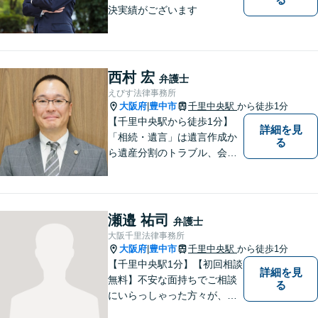
決実績がございます
西村 宏
弁護士
えびす法律事務所
大阪府
豊中市
千里中央駅
から徒歩1分
|
【千里中央駅から徒歩1分】
詳細を見
「相続・遺言」は遺言作成か
る
ら遺産分割のトラブル、会社
の事業継承まで対応します。
「交通事故」は後遺症案件に
て1級相当での和解実績あり
【初回相談30分無料】
瀬邉 祐司
弁護士
大阪千里法律事務所
大阪府
豊中市
千里中央駅
から徒歩1分
|
【千里中央駅1分】【初回相談
詳細を見
無料】不安な面持ちでご相談
る
にいらっしゃった方々が、少
しで明るい気持ちで帰ってい