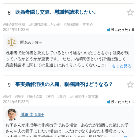
しておきながら、成功報酬の請求の段になるとその「おかしい」請求
側の主張額を基準にして排除額を経済的利益として成功報酬を算定す
8
既婚者隠し交際、慰謝料請求したい。
るのは、二枚舌との誹りを受けても仕方がない面もあるように思いま
す。 ですので、被請求側の弁護士は、タイムチャージを併用したり、
#離婚書類作成
#慰謝料請求したい側
#内縁関係・事実婚
対応継続月毎に報酬を受けたり、出廷日当で調整したり、できるだけ
2024年9月22日
役にたった
5
排除額ベースの成功報酬の割合を落としていった方が良いようにも思
いますが、そうなってくると弁護士に勝訴インセンティブが働きにく
匿名A
弁護士
くなるのがなかなか難しいところです。 二枚舌を避けつつ、勝訴イン
既婚者で配偶者と死別しているという嘘をついたことを示す証拠が残
センティブも確保するためには、請求側の主張額を鵜呑みにした排除
っているかどうかが重要です。 ただ、内縁関係という評価は難しく、
額ベースとするのではなく、弁護士として反対の立場であれば、２～
慰謝料請求に関しての見通しはあまりよろしくないことにご留意なさ
３割くらいの確率で認められそうな金額がいくらくらいかを提示した
ったうえで今後の対応を検討する必要があります。
上で、そこからの排除額ベースとすることも考えられますが、それだ
と弱気な弁護士だと思われたり、先生は私の主張を分かってくれてい
9
事実婚解消後の入籍、親権調停はどうなる？
ないと目くじらを立てる依頼者もいそうなので、やはり難点がありま
す。 個人的には、着手金の割合を高めて、タイムチャージ併用型にし
たり、長期化した場合は追加着手金を請求できるようにしたりして最
#調停
#親権
#離婚協議
#審判
#裁判
#内縁関係・事実婚
2024年6月23日
役にたった
1
悪排除額ベースの成功報酬はもらえなくても気にしないというのが良
いように思っています。 いずれにせよ、どういう形をとるにせよ、支
川添 圭
払う報酬額はあまり変わらないと思いますので、そのとおりに支払っ
弁護士
ても損にはならないはずです。 基本的に弁護士に1時間動いてもらう
お子さんが未成年の非嫡出子である場合、あなたが婚姻した後にお子
場合の相場は税抜2万円くらいですので、あなたの事件に50時間以上費
さんを夫の養子にしたい場合は、夫だけでなくあなたも養母として
やしているのであれば排除額ベースの成功報酬が支払われないと弁護