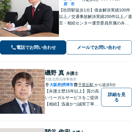
府
市
【吹田駅徒歩1分】借金解決実績100件
以上／交通事故解決実績200件以上／遺
言・相続センター運営委員所属の弁護
士です。【弁護士歴10年以上】精神的
な負担や面倒な手続き、交渉はお任せ
ください。きめ細やかで丁寧な対応が
電話でお問い合わせ
メールでお問い合わせ
モットーです。
磯野 真
弁護士
大阪北摂法律事務所
大阪府
摂津市
千里丘駅
から徒歩5分
|
【弁護士歴15年以上】質の高
詳細を見
いリーガルサービスをご提供
る
【相続】迅速かつ誠実丁寧な
対応で複雑な遺産分割もスム
ーズに解決【企業法務】業界
業種問わず対応可能！契約書
作成／企業間トラブル／問題
関谷 俊宏