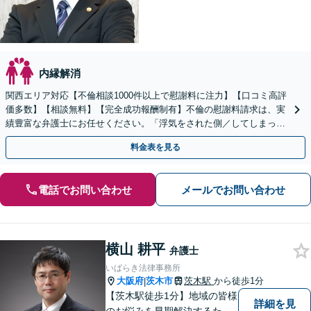
内縁解消
関西エリア対応【不倫相談1000件以上で慰謝料に注力】【口コミ高評
価多数】【相談無料】【完全成功報酬制有】不倫の慰謝料請求は、実
績豊富な弁護士にお任せください。「浮気をされた側／してしまった
側両方対応」人情派弁護士！
料金表を見る
電話でお問い合わせ
メールでお問い合わせ
横山 耕平
弁護士
いばらき法律事務所
大阪府
茨木市
茨木駅
から徒歩1分
|
【茨木駅徒歩1分】地域の皆様
詳細を見