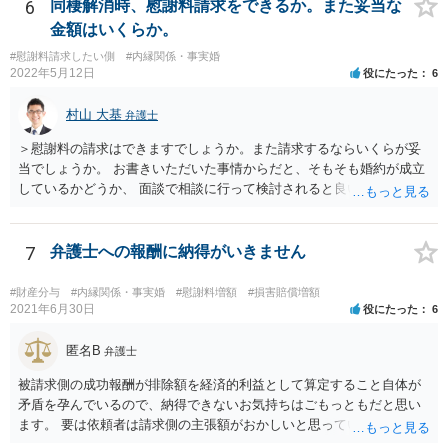
がいいでしょう。 場合によっては弁護士名で通知等出してもらうほう
6
同棲解消時、慰謝料請求をできるか。また妥当な
がいいかもしれません。
金額はいくらか。
#慰謝料請求したい側
#内縁関係・事実婚
2022年5月12日
役にたった
6
村山 大基
弁護士
＞慰謝料の請求はできますでしょうか。また請求するならいくらが妥
当でしょうか。 お書きいただいた事情からだと、そもそも婚約が成立
しているかどうか、 面談で相談に行って検討されると良いと思いま
す。 結婚前提の交際にとどまり、婚約とまでは認められない可能性が
あるからです。 他方で、実際問題として同棲のために金銭的不利益が
生じているので、 厳密に婚約が成立しているかどうかは別として、話
7
弁護士への報酬に納得がいきません
し合いにより一定の支払いを受けて別れる、というのも考えられま
す。 相手としても、裁判までして争って支払いゼロを目指すよりは、
#財産分与
#内縁関係・事実婚
#慰謝料増額
#損害賠償増額
一定額を支払って円満に解決したいと考える可能性はあります。
2021年6月30日
役にたった
6
匿名B
弁護士
被請求側の成功報酬が排除額を経済的利益として算定すること自体が
矛盾を孕んでいるので、納得できないお気持ちはごもっともだと思い
ます。 要は依頼者は請求側の主張額がおかしいと思っているからこそ
弁護士を頼んでいて、弁護士も請求側の主張額がおかしいことを主張