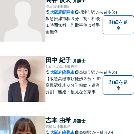
弁護士
社員の対応など。顧問契約も
摂津法律事務所
可【オンライン面談】【千里
大阪府
摂津市
摂津市駅
から徒歩3分
|
丘駅5分】
阪急摂津市駅３分、初回相談
詳細を見
１時間無料、詐欺事件は着手
る
金無料
田中 紀子
弁護士
しののめ法律事務所
大阪府
高槻市
高槻市駅
から徒歩3分
|
【阪急高槻市駅徒歩３分・JR
詳細を見
高槻駅徒歩６分】相続・遺産
る
分割・離婚・後見など家事事
件のほか、交通事故・破産・
債務整理を中心に取り扱って
います。一人で悩まず、まず
はご相談ください。
吉本 由希
弁護士
高槻法律事務所
大阪府
高槻市
高槻駅
から徒歩8分
|