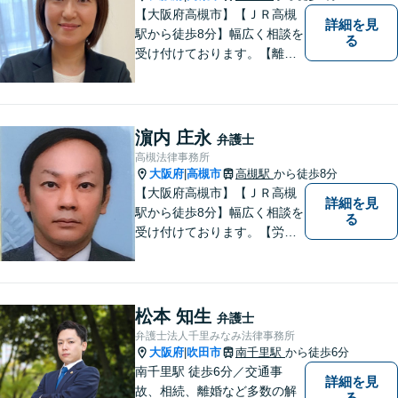
【大阪府高槻市】【ＪＲ高槻
詳細を見
駅から徒歩8分】幅広く相談を
る
受け付けております。【離
婚】【借金】【労働問題】な
どのトラブル解決から、【相
続】【遺言】【成年後見】な
ど将来の不安の予防まで。
濵内 庄永
弁護士
高槻法律事務所
大阪府
高槻市
高槻駅
から徒歩8分
|
【大阪府高槻市】【ＪＲ高槻
詳細を見
駅から徒歩8分】幅広く相談を
る
受け付けております。【労働
問題】【離婚】【交通事故】
【借金】などのトラブル解決
から【相続】【事業承継】
【成年後見】など将来の不安
松本 知生
弁護士
の予防まで。
弁護士法人千里みなみ法律事務所
大阪府
吹田市
南千里駅
から徒歩6分
|
南千里駅 徒歩6分／交通事
詳細を見
故、相続、離婚など多数の解
る