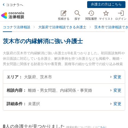
弁護士の方はこちら
ココナラへ
投稿する
探す
閲覧履歴
マイリスト
ログイン
ココナラ法律相談
大阪府で法律相談できる弁護士
茨木市で法律相談で
茨木市の内縁解消に強い弁護士
大阪府の茨木市で内縁解消に強い弁護士が8名見つかりました。初回面談無料や
休日面談に対応している弁護士、解決事例を持つ弁護士なども掲載中。離婚・
男女問題に関係する財産分与や養育費、親権等の細かな分野での絞り込み検索
もでき便利です。特に柏葉法律事務所の河野 嵩士弁護士や弁護士法人茨木あさ
ひ法律事務所の谷井 光弁護士、葉方法律事務所の葉方 心平弁護士のプロフィー
エリア
大阪府、茨木市
変更
ル情報や弁護士費用、強みなどが注目されています。『茨木市で土日や夜間に
発生した内縁解消のトラブルを今すぐに弁護士に相談したい』『内縁解消のト
相談内容
離婚・男女問題、内縁関係・事実婚
変更
ラブル解決の実績豊富な近くの弁護士を検索したい』『初回相談無料で内縁解
消を法律相談できる茨木市内の弁護士に相談予約したい』などでお困りの相談
者さんにおすすめです。
詳細条件
未選択
変更
8
人の弁護士が見つかりました
(検索結果について詳しくは
こちら
)