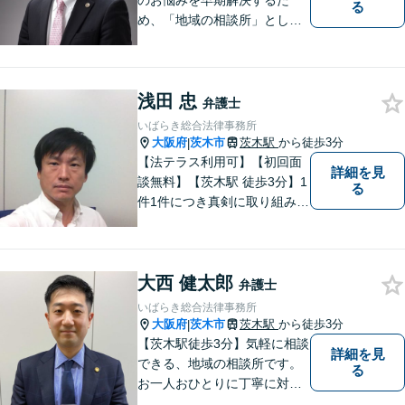
のお悩みを早期解決するた
る
め、「地域の相談所」として
柔軟に対応してまいります。
浅田 忠
弁護士
いばらき総合法律事務所
大阪府
茨木市
茨木駅
から徒歩3分
|
【法テラス利用可】【初回面
詳細を見
談無料】【茨木駅 徒歩3分】1
る
件1件につき真剣に取り組み、
依頼者にとって最適な解決を
目指したいと思っておりま
す。 依頼者さまの抱えていら
大西 健太郎
っしゃる不安や、ご希望を丁
弁護士
寧にお伺いいたします。
いばらき総合法律事務所
大阪府
茨木市
茨木駅
から徒歩3分
|
【茨木駅徒歩3分】気軽に相談
詳細を見
できる、地域の相談所です。
る
お一人おひとりに丁寧に対応
し、納得のいく解決へと導き