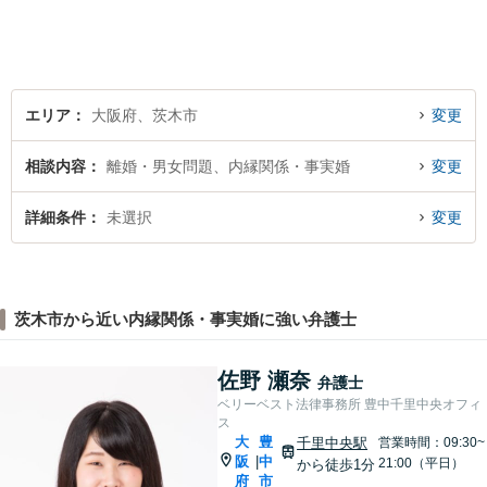
け、少しでもお気持ちが和ら
ぐよう心がけております。
エリア
大阪府、茨木市
変更
相談内容
離婚・男女問題、内縁関係・事実婚
変更
詳細条件
未選択
変更
茨木市から近い内縁関係・事実婚に強い弁護士
佐野 瀬奈
弁護士
ベリーベスト法律事務所 豊中千里中央オフィ
ス
大
豊
千里中央駅
営業時間：09:30~
阪
中
|
21:00（平日）
から徒歩1分
府
市