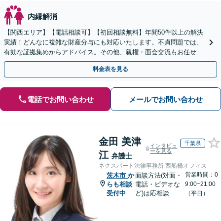
内縁解消
【関西エリア】【電話相談可】【初回相談無料】年間50件以上の解決
実績！どんなに複雑な財産分与にも対応いたします。不貞問題では、
有効な証拠集めからアドバイス。その他、親権・面会交流もお任せく
ださい【夜間・休日面談】【完全個室】【子連れ相談】
料金表を見る
電話でお問い合わせ
メールでお問い合わせ
金田 美津
千葉県
インタビュ
ーを見る
江
弁護士
ネクスパート法律事務所 西船橋オフィス
営業時間：0
茨木市
か
面談方法(対面・
らも相談
電話・ビデオな
9:00~21:00
受付中
ど)は応相談
（平日）