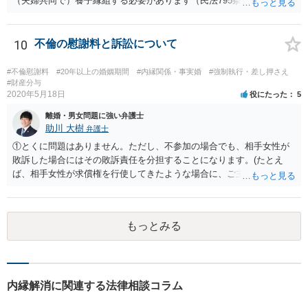
（夫婦共同で）養子縁組する必要があります（民法795条本文）。これ
士にとっては割りの悪い事件ということになるかと存じます。
は、養親と子の間には嫡出子の関係が生じるところ（民法809条）、実
母と子の間が非嫡出子の関係のままではバランスに欠けるためである
と説明されています。 そして、再婚後の養子縁組によって夫婦の共同
10
不倫の慰謝料と訴訟について
親権となった場合は、血縁上の父親からの父を親権者とする協議に代
わる調停及び審判（民法819条5項）は認められないと考えます。 この
#不倫慰謝料
#20年以上の婚姻期間
#内縁関係・事実婚
#強制執行・差し押さえ
点について明確な判例はありませんが、離婚後の親権者変更（民法819
#財産分与
2020年5月18日
役にたった
5
条6項）においては、離婚後に親権者が再婚して元夫婦の子と再婚相手
が養子縁組した場合には、親権者変更の申立ては認められないとする
離婚・男女問題に強い弁護士
最高裁判例があり、その判例で述べられている理由は民法819条5項の
助川 大樹
弁護士
場面でも同様であると考えられるからです。
①とくに問題はありません。ただし、不参加の場合でも、相手女性が
敗訴した場合にはその敗訴責任を分担することになります。(たとえ
ば、相手女性が求償権を行使してきたような場合に、ご主人から、今
回の訴訟で出てきた主張と反する主張が出来なくなります。) ②その可
能性もあるでしょうが、真相は分かりません。 ③ならないと思いま
す。 ④- ⑤それにはなりえます。 ⑥一般論ですが、裁判官は証拠に基
もっとみる
づいて事実を認定するわけですから、証拠が大切です。 証拠をきちん
と整えての訴訟提起だとは思いますが、これからでも整えられるので
あれば準備しておくことが大切でしょう。 ⑦今回の不貞行為が原因で
離婚に至るのであれば100万円以上で和解・判決になることが多いと思
います。具体的な事情が分かりかねますので、幅のありすぎる回答で
内縁解消に関連する法律相談コラム
申し訳ありません。 現在、法律事務所にご依頼されているようですか