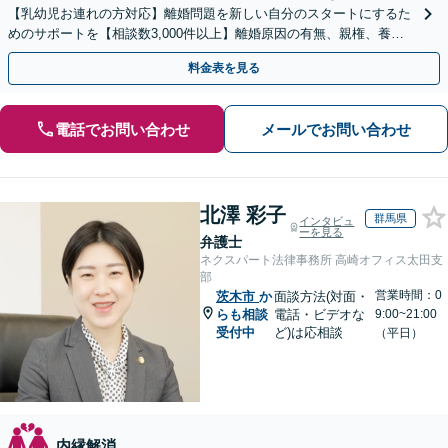
【乳幼児お連れの方対応】離婚問題を新しい自分のスタートにするた
めのサポートを【相談数3,000件以上】離婚原因の有無、親権、養育
費、財産分与、慰謝料請求【夜間・休日相談可】
料金表を見る
電話でお問い合わせ
メールでお問い合わせ
北澤 彩子
群馬県
インタビュ
ーを見る
弁護士
ネクスパート法律事務所 高崎オフィス太田支
部
営業時間：0
茨木市
か
面談方法(対面・
らも相談
電話・ビデオな
9:00~21:00
受付中
ど)は応相談
（平日）
内縁解消