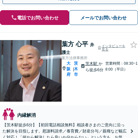
電話でお問い合わせ
メールでお問い合わせ
葉方 心平
弁
インタビューを
見る
護士
葉方法律事務所
大
茨
茨木駅
か
営業時間：08:30~1
阪
木
|
8:00（平日）
ら徒歩6分
府
市
内縁解消
【茨木駅徒歩6分】【初回電話相談無料】相談者さまのご意向に沿っ
た解決を目指します。慰謝料請求／養育費／財産分与／親権など幅広
く対応！「何から解決したら良いか分からない」という方も、お気軽