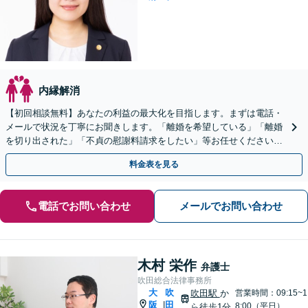
内縁解消
【初回相談無料】あなたの利益の最大化を目指します。まずは電話・
メールで状況を丁寧にお聞きします。「離婚を希望している」「離婚
を切り出された」「不貞の慰謝料請求をしたい」等お任せください。
【リーズナブルな料金設定】
料金表を見る
電話でお問い合わせ
メールでお問い合わせ
木村 栄作
弁護士
吹田総合法律事務所
大
吹
吹田駅
か
営業時間：09:15~1
阪
田
|
8:00（平日）
ら徒歩1分