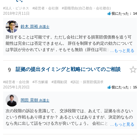
る可能性が高いと思います。 具体的事案での見通しや戦略については
#法人・ビジネス
#経営者・会社側
#退職理由(自己都合・会社都合)
個別事情によりますので、顧問弁護士の先生等とよくご相談なさるの
2018年2月11日
役にたった
14
が良いかと思います。
鈴木 崇裕
弁護士
辞任することは可能です。ただし会社に対する損害賠償債務を追う可
能性は完全には否定できません。 辞任を制限する約定の効力について
は学説が分かれていますが，そもそも無効（辞任は可能）と考える説
と，辞任の効力自体は認め，会社に対する債務不履行責任を負わされ
る可能性があると考える説が有力です。 ただし，いずれの説をとった
場合でも，会社にとって「不利な時期」に辞任したときは，「やむを
9
証拠の提出タイミングと戦略についてのご相談
得ない事由」がない限り，会社の損害を賠償しなければならなくなり
ます。 健康上の理由は「やむを得ない事由」の典型ですが，程度によ
#経営者・会社側
#不当解雇
#退職勧奨
#訴訟・損害賠償請求
って異なります。 子会社の代表取締役が辞任を認めてくれるのであれ
2025年1月20日
役にたった
15
ば，少なくとも法律上は，親会社（子会社にとっての株主）の承諾は
必要ありません。 なお，子会社の代表取締役には，取締役辞任の登記
岡田 晃朝
弁護士
をしてもらわなければなりません。 親会社が株主代表訴訟を提起する
次の段階の訴訟を意識して、 交渉段階では、あえて、証拠を出さない
ことは理論上可能ですが，あなたに対して追及できる責任は，あなた
という作戦もあり得ますか？ あるといえばありますが、決定的なもの
自身が会社に対して追う責任（例えば任務懈怠責任）の範囲に留まり
なら先に出して話をつける方が良いでしょう。 会社にとっても負担で
ます。子会社の負債をあなたに負わせることはできません。 実際上問
す。 また、そういう駆け引きは、裁判所における心象はよくないで
題となるのは，親会社からの圧力により，子会社の代表取締役があな
す。 それと認定はある事実と証拠の関係でされるので、一般の方が思
たの辞任に応じてくれない場合ですね。 子会社の代表取締役が全く動