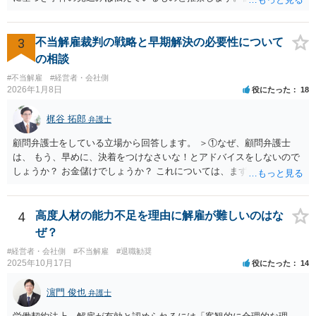
うわけではありませんが、高度人材の中途社員の場合は雇用契約上、
アドバイスが不十分であったり、説得が上手でなかったとしても、そ
相応に高い能力を求められているため能力不足か否かの判断が給与の
れを経営者自身が問題と感じていないのであれば、また、こちらにお
低い新卒の社員と比較すると厳格に判断される結果、解雇の有効性の
書きのような経営者のマインドからすれば、弁護士のせいではなく、
3
不当解雇裁判の戦略と早期解決の必要性について
判断が比較的甘くなるという可能性はあると考えます。 もっとも、高
根本的には弁護士選び含めて経営者の判断であり、責任ではないかと
の相談
度人材の中途社員の場合でもやはり解雇のハードルは相応に高いもの
思います。実際、事件の見込みが芳しくないことやリスクをいくらお
となります。 今回のようなリスクを避ける観点からは、会社側として
#不当解雇
#経営者・会社側
伝えしても考えを変えていただけない経営者や依頼者はいますし、代
2026年1月8日
役にたった
18
無期雇用契約ではなく有期雇用契約で募集する、試用期間付を設け
理人として説明説得を尽くしてもあくまで決めるのは依頼者ですか
る、業務委託契約を検討するという方法もあり得るかと存じます。
ら、事件がうまくいかないことの責任は弁護士にあるわけではない、
梶谷 拓郎
（※業務委託契約を検討される場合は、運用面によっては実質的に雇
弁護士
ということも多いと思います。そのような場合、仕事をしていて心地
用契約関係であると判断されるリスクもありますので顧問弁護士の先
の良いものではないので自ら辞任を検討することもありますが、最終
顧問弁護士をしている立場から回答します。 ＞①なぜ、顧問弁護士
生にもご相談の上慎重にご判断ください。）
的にはお分かりいただけるだろうと考えて続けることもあります。 ご
は、 もう、早めに、決着をつけなさいな！とアドバイスをしないので
相談者さんが、今の弁護士さんの対応や方針に疑問を持ち、それによ
しょうか？ お金儲けでしょうか？ これについては、まず基本的に顧問
り経営者の考えが歪められ、このままでは会社がたち行かなくなると
弁護士は、依頼者（顧問会社）の意思（経営陣の意思）に従って、事
懸念するのであれば、ご相談者さんが経営者に対してその旨を伝え、
件を受任して遂行します。 そしてあなたの言う「早めに、決着をつけ
考えを改められるよう進言なさってはいかがでしょうか。
なさいな！」が意味するところは、「敗訴的和解」ということです
4
高度人材の能力不足を理由に解雇が難しいのはな
が、それには弁護士報酬はつきませんので、弁護士は確かに儲かりま
ぜ？
せん。 しかし、逆に負け筋の事件をズルズルすることは、着手金を増
#経営者・会社側
#不当解雇
#退職勧奨
額してもらえるわけでもない他方で、弁護士報酬も期待できないた
2025年10月17日
役にたった
14
め、むしろ他の事件処理ができないという意味で弁護士にも損害が増
すことはあっても、基本的に儲かることにはなりません。 控訴審で着
濵門 俊也
弁護士
手金をもらうということはありますが、1回限りの関係ではなく顧問の
関係なので、あまり好ましい処理ではありません。 事件終了後、顧問