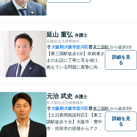
延山 重弘
弁護士
近畿綜合法律事務所
大阪府
大阪市淀川区
東三国駅
から徒歩1分
|
【東三国駅徒歩1分】依頼者さ
詳細を見
まのお話に丁寧に耳を傾け、
る
抱えている問題に真摯に向き
合うことを大切にしていま
す。一人ひとりのご希望に最
大限応えられるよう尽力いた
します。まずはお気軽にご相
元治 武史
弁護士
談にいらしてください。【休
新大阪総合法律事務所
日夜間相談可】
大阪府
大阪市淀川区
東三国駅
から徒歩3分
|
【土日夜間面談対応】【東三
詳細を見
国駅徒歩５分】大阪市・豊中
る
市・吹田市の皆様からアクセ
スしやすい事務所となってお