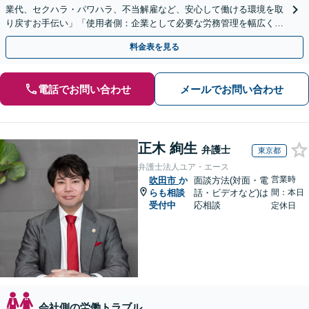
業代、セクハラ・パワハラ、不当解雇など、安心して働ける環境を取
り戻すお手伝い」「使用者側：企業として必要な労務管理を幅広くサ
ポート」【スポット契約・顧問契約どちらも対応可】
料金表を見る
電話でお問い合わせ
メールでお問い合わせ
正木 絢生
弁護士
東京都
弁護士法人ユア・エース
営業時
吹田市
か
面談方法(対面・電
らも相談
話・ビデオなど)は
間：本日
受付中
応相談
定休日
会社側の労働トラブル