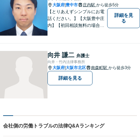
大阪府
豊中市
庄内駅
から徒歩5分
|
【とりあえずシンプルにお電
詳細を見
話ください。】【大阪豊中庄
る
内】【初回相談無料の場合あ
り】【夜間土日祝対応】【電
話WEB相談実施】【事務所は
大阪の豊中庄内ですが、電話
やWEB相談もございますので
向井 謙二
弁護士
お気軽にお問合せください】
向井・竹内法律事務所
大阪府
大阪市北区
南森町駅
から徒歩3分
|
詳細を見る
会社側の労働トラブルの法律Q&Aランキング