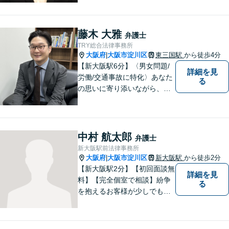
ります。
藤木 大雅
弁護士
TRY総合法律事務所
大阪府
大阪市淀川区
東三国駅
から徒歩4分
|
【新大阪駅6分】〈男女問題/
詳細を見
労働/交通事故に特化〉あなた
る
の思いに寄り添いながら、明
るい未来を全力でサポートし
ます！ 一人一人の状況や思い
に丁寧に向き合い、将来を見
据えた解決を目指します。
中村 航太郎
弁護士
【メール・電話面談可】【東
新大阪駅前法律事務所
三国駅4分】
大阪府
大阪市淀川区
新大阪駅
から徒歩2分
|
【新大阪駅2分】【初回面談無
詳細を見
料】【完全個室で相談】紛争
る
を抱えるお客様が少しでも早
く安心できるよう、丁寧かつ
迅速な対応を心がけていま
す。 主張をぶつけ合うだけで