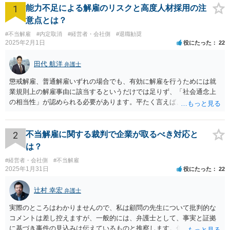
1
能力不足による解雇のリスクと高度人材採用の注
意点とは？
#不当解雇
#内定取消
#経営者・会社側
#退職勧奨
2025年2月1日
役にたった
22
田代 航洋
弁護士
懲戒解雇、普通解雇いずれの場合でも、有効に解雇を行うためには就
業規則上の解雇事由に該当するというだけでは足りず、「社会通念上
の相当性」が認められる必要があります。平たく言えば、解雇の原因
となった行為が解雇に値するほどの行為かということが厳格に判断さ
れます。 日本の労働法上、解雇は非常にハードルが高いです。 解雇が
有効か無効かという点は能力不足の程度にもよりますが、顧問弁護士
2
不当解雇に関する裁判で企業が取るべき対応と
の先生は具体的な事情を検討した上で能力不足の程度が解雇を有効と
は？
するほどではないと判断されたのだと思います。 例えば、無断欠勤を
#経営者・会社側
#不当解雇
連続する、会社のお金を横領する等の場合には一発で解雇した場合で
2025年1月31日
役にたった
22
も有効と判断されるケースも多いですが、たしかに能力不足のみの場
合はかなり解雇のハードルが高いと言わざるを得ません。 なお、懲戒
辻村 幸宏
弁護士
解雇の場合には、戒告、譴責、減給、出勤停止等解雇よりも軽い処分
を行い、改善を促したもののそれでも改善されない場合には解雇に踏
実際のところはわかりませんので、私は顧問の先生について批判的な
み切る等段階的に手順をい踏んだ場合は解雇が有効と判断される可能
コメントは差し控えますが、一般的には、弁護士として、事実と証拠
性が高まります。 高度人材の中途社員だから直ちに解雇しやすいとい
に基づき事件の見込みは伝えているものと推察します。仮に弁護士の