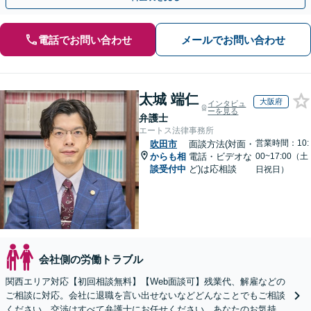
電話でお問い合わせ
メールでお問い合わせ
太城 端仁
大阪府
インタビュ
ーを見る
弁護士
エートス法律事務所
営業時間：10:
吹田市
面談方法(対面・
からも相
電話・ビデオな
00~17:00（土
談受付中
ど)は応相談
日祝日）
会社側の労働トラブル
関西エリア対応【初回相談無料】【Web面談可】残業代、解雇などの
ご相談に対応。会社に退職を言い出せないなどどんなことでもご相談
ください。交渉はすべて弁護士にお任せください。あなたのお気持ち