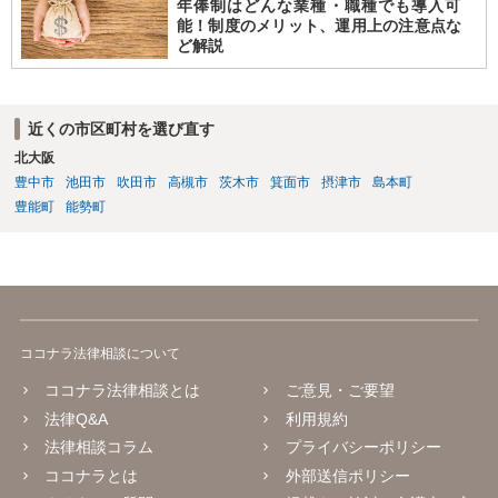
年俸制はどんな業種・職種でも導入可
能！制度のメリット、運用上の注意点な
ど解説
近くの市区町村を選び直す
北大阪
豊中市
池田市
吹田市
高槻市
茨木市
箕面市
摂津市
島本町
豊能町
能勢町
ココナラ法律相談について
ココナラ法律相談とは
ご意見・ご要望
法律Q&A
利用規約
法律相談コラム
プライバシーポリシー
ココナラとは
外部送信ポリシー