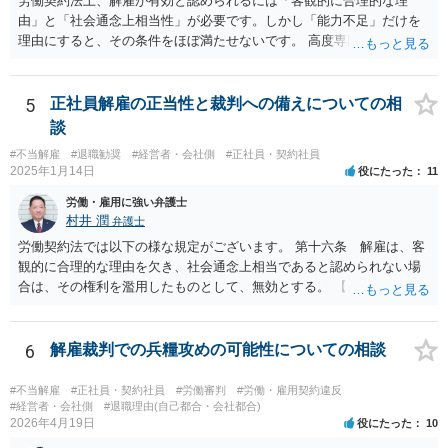
労働契約法上、解雇が有効と認められるには「客観的に合理的な理
が切れる可能性があるからです。 つまり、弁護士は、儲かるためでは
由」と「社会通念上相当性」が必要です。しかし「能力不足」だけを
なく、顧問会社のためにその意思（それこそ会社の現在及び今後の戦
理由にすると、その条件をほぼ満たせないです。 高度専門職であって
略）を踏まえたうえで事件を遂行していると推測されます。 ＞②原告
も、 ・具体的な業績評価や数値目標との乖離を示す証拠 ・教育・指導
は年俸が1200万円と高かったこともあり、復職を希望しております。
や配置転換などの改善措置を尽くした記録 を揃えないと、裁判所は
復職の気持ちを萎えさす意味で、ずるずると、裁判を引き延ばしてい
「合理的な解雇理由」とは認めないためです。 そのため、「能力不
5
正社員解雇の正当性と裁判への備えについての相
る作戦もあるのでしょうか？ 原告は、その年俸に執着があるというこ
足」で解雇を争われると、会社側が立証責任を果たせず、まず裁判に
談
とで復職の意思があるということであればなおさら、時間がかかった
勝てない（＝解雇無効と判断されやすい）のです。 ご質問者様のイメ
からと言って復職の気持ちが萎えるということはあまりありません。
#不当解雇
#退職勧奨
#経営者・会社側
#正社員・契約社員
ージとは逆で、「高年俸・高度専門職だからこそ」、客観性・合理性
2025年1月14日
役にたった
11
現在、原告的に勝ち筋の見通しが十分あるということであれば、バッ
をより厳しく求められ、能力不足理由で解雇が認められるハードルは
クペイに対する期待から、萎える理由はまず見当たりません。 つまり
むしろ高くなります。 中途の高度人材を能力不足で解雇するときは、
労働・雇用に強い弁護士
会社も原告の取下を狙っているという作戦の問題ではなく、上記、顧
① 導入期の評価基準と実績の比較 ② 複数回にわたる注意・指導・教
村井 潤
弁護士
問会社の意思の問題だと思われます。 ＞反論の書面も、矛盾だらけの
育の実施 ③ 配置転換などほかの改善策の検討 などをしっかり記録し
労働契約法では以下の様な規定がございます。 第十六条 解雇は、客
反論となっており、論理破綻もしており、もうダメです。担当役員の
ておかないと、解雇は無効とされる可能性が極めて高いです。
観的に合理的な理由を欠き、社会通念上相当であると認められない場
言葉をそのまま、文章にしたのか、一貫したストーリー性もありませ
合は、その権利を濫用したものとして、無効とする。 【ご質問１に対
ん。 とありますが、代理人弁護士としては、事実経験者が述べたこと
して】 「役員に逆らった」ということの内容次第ですが、 役員がどの
をそのまま事実主張するしかありません。事実として矛盾がないよう
ような命令を下し、それにどの様な逆らい方をしたのかによっては、
にストーリー性を与えるとそれは事実の捏造を伴うからです。
権利の濫用として解雇が無効とされる恐れはあると思います。 【ご質
6
解雇裁判での兵糧攻めの可能性についての相談
問２に対して】 得ている給与が高かったかどうかは、普通解雇の上で
は判断が難しいと思います。 経営上整理解雇の必要がある際の場合と
#不当解雇
#正社員・契約社員
#労働審判
#労働・雇用契約違反
は事案が異なると思われます。 【ご質問３に対して】 「協調性のな
#経営者・会社側
#退職理由(自己都合・会社都合)
2026年4月19日
役にたった
10
さ」＝能力不足ということにもならない様に思います。 指導や面談も
なく解雇ちうことをされたのでしたら、反省するチャンスも与えなか