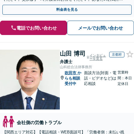
を尊重した迅速な解決を目指します。
料金表を見る
電話でお問い合わせ
メールでお問い合わせ
山田 博司
京都府
インタビュ
ーを見る
弁護士
山科総合法律事務所
営業時
吹田市
か
面談方法(対面・電
らも相談
話・ビデオなど)は
間：本日
受付中
応相談
定休日
会社側の労働トラブル
【関西エリア対応】【電話相談・WEB面談可】「労働者側：未払い残