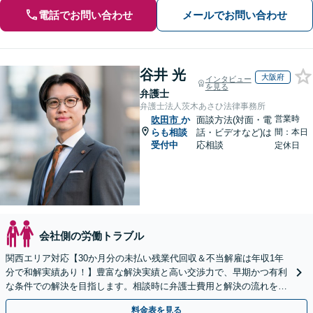
電話でお問い合わせ
メールでお問い合わせ
谷井 光
大阪府
インタビュー
を見る
弁護士
弁護士法人茨木あさひ法律事務所
営業時
吹田市
か
面談方法(対面・電
らも相談
話・ビデオなど)は
間：本日
受付中
応相談
定休日
会社側の労働トラブル
関西エリア対応【30か月分の未払い残業代回収＆不当解雇は年収1年
分で和解実績あり！】豊富な解決実績と高い交渉力で、早期かつ有利
な条件での解決を目指します。相談時に弁護士費用と解決の流れを丁
寧に説明いたしますので、安心してお問い合わせ下さい。
料金表を見る