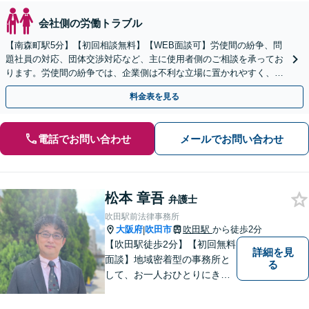
会社側の労働トラブル
【南森町駅5分】【初回相談無料】【WEB面談可】労使間の紛争、問
題社員の対応、団体交渉対応など、主に使用者側のご相談を承ってお
ります。労使間の紛争では、企業側は不利な立場に置かれやすく、適
切な対応が必要です。お早めに弁護士にご相談ください。
料金表を見る
電話でお問い合わせ
メールでお問い合わせ
松本 章吾
弁護士
吹田駅前法律事務所
大阪府
吹田市
吹田駅
から徒歩2分
|
【吹田駅徒歩2分】【初回無料
詳細を見
面談】地域密着型の事務所と
る
して、お一人おひとりにきめ
細やかなリーガルサービスを
ご提供します。離婚・相続・