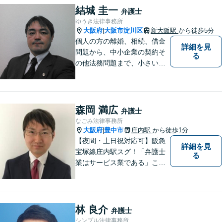
なく、事実と法律をもとに根
結城 圭一
弁護士
本的な解決を導くことが弁護
ゆうき法律事務所
士の役割だと考えています。
大阪府
大阪市淀川区
新大阪駅
から徒歩5分
|
個人の方の離婚、相続、借金
詳細を見
問題から、中小企業の契約そ
る
の他法務問題まで、小さい事
務所ですが、コンパクトでハ
イフォーマンスをモットーに
日々の業務を行っておりま
す。
森岡 満広
弁護士
なごみ法律事務所
大阪府
豊中市
庄内駅
から徒歩1分
|
【夜間・土日祝対応可】阪急
詳細を見
宝塚線庄内駅スグ！「弁護士
る
業はサービス業である」こと
を徹底的に意識し，「聞く
耳」を持った話しやすい弁護
士を目指しています
林 良介
弁護士
シンプル法律事務所