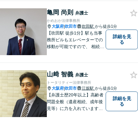
刑事事件など、幅広いお困り
亀岡 尚則
ごとに対応！まずは無料相談
弁護士
にお越しください。【完全個
かめおか法律事務所
室対応】
大阪府
吹田市
吹田駅
から徒歩1分
|
【吹田駅 徒歩1分】駅も当事
詳細を見
務所ビルもエレベーターでの
る
移動が可能ですので、 相続の
ご相談にご家族で来られる方
やご高齢の方にも安心してご
利用いただけます。ご希望が
山﨑 智義
あれば出張相談にも応じてお
弁護士
りますのでお気軽にご相談く
トータリティー法律事務所
ださい。
大阪府
吹田市
江坂駅
から徒歩1分
|
【弁護士歴20年以上】高齢者
詳細を見
問題全般（遺産相続、成年後
る
見等）に力を入れています。
その他、民事事件、家事事件
等を幅広く取り扱っていま
す。（江坂駅徒歩1分）