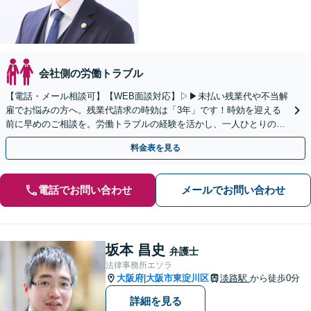
会社側の労働トラブル
【電話・メール相談可】【WEB面談対応】▷▶︎未払い残業代や不当解
雇でお悩みの方へ。残業代請求の時効は「3年」です！時効を迎える
前に早めのご相談を。労働トラブルの経験を活かし、一人ひとりの状
況に応じた解決をサポートします。【新大阪駅8分】
料金表を見る
電話でお問い合わせ
メールでお問い合わせ
坂本 昌史
弁護士
法律事務所エソラ
大阪府
大阪市東淀川区
淡路駅
から徒歩0分
|
詳細を見る