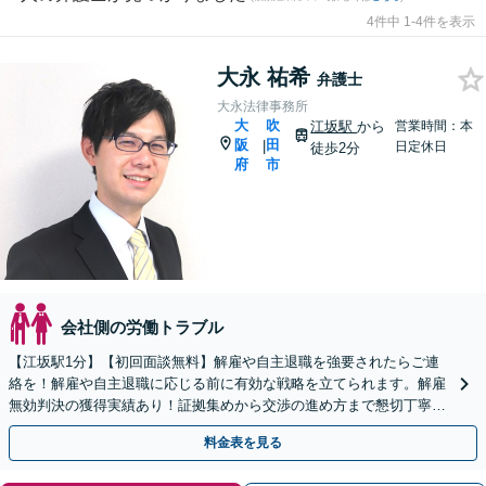
4件中 1-4件を表示
大永 祐希
弁護士
大永法律事務所
大
吹
江坂駅
から
営業時間：本
阪
田
|
日定休日
徒歩2分
府
市
会社側の労働トラブル
【江坂駅1分】【初回面談無料】解雇や自主退職を強要されたらご連
絡を！解雇や自主退職に応じる前に有効な戦略を立てられます。解雇
無効判決の獲得実績あり！証拠集めから交渉の進め方まで懇切丁寧に
徹底サポート。【法テラス利用可】【WEB面談可】
料金表を見る