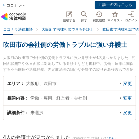
弁護士の方はこちら
ココナラへ
投稿する
探す
閲覧履歴
マイリスト
ログイン
ココナラ法律相談
大阪府で法律相談できる弁護士
吹田市で法律相談で
吹田市の会社側の労働トラブルに強い弁護士
大阪府の吹田市で会社側の労働トラブルに強い弁護士が4名見つかりました。初
回面談無料や休日面談に対応している弁護士なども掲載中。労働・雇用に関係
する不当解雇や退職勧奨、内定取消等の細かな分野での絞り込み検索もでき便
利です。特に大永法律事務所の大永 祐希弁護士や吹田駅前法律事務所の松本 章
吾弁護士、かめおか法律事務所の亀岡 尚則弁護士のプロフィール情報や弁護士
エリア
大阪府、吹田市
変更
費用、強みなどが注目されています。『吹田市で土日や夜間に発生した会社側
の労働トラブルのトラブルを今すぐに弁護士に相談したい』『会社側の労働ト
相談内容
労働・雇用、経営者・会社側
変更
ラブルのトラブル解決の実績豊富な近くの弁護士を検索したい』『初回相談無
料で会社側の労働トラブルを法律相談できる吹田市内の弁護士に相談予約した
い』などでお困りの相談者さんにおすすめです。
詳細条件
未選択
変更
4
人の弁護士が見つかりました
(検索結果について詳しくは
こちら
)