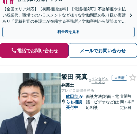
【全国エリア対応】【初回相談無料】【電話相談可】不当解雇や未払
い残業代、職場でのハラスメントなど様々な労働問題の取り扱い実績
あり「元裁判官の弁護士が在籍する事務所／労働審判から訴訟まで、
裁判官経験を活かした最適な戦略を立案」
料金表を見る
電話でお問い合わせ
メールでお問い合わせ
飯田 亮真
大阪府
インタビュ
ーを見る
弁護士
アレグロ法律事務所
営業時
吹田市
か
面談方法(対面・電
らも相談
話・ビデオなど)は
間：本日
受付中
応相談
定休日