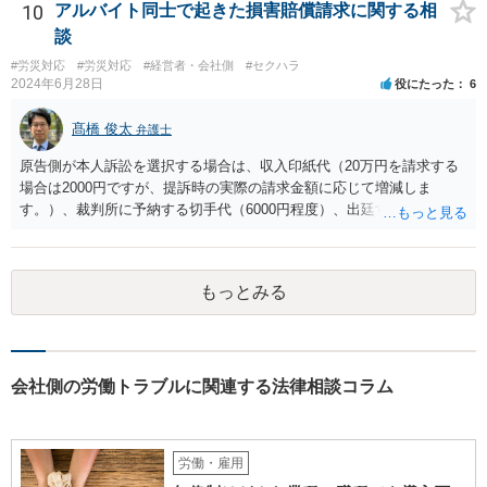
うほどに駆け引き的な要素はありません。
10
アルバイト同士で起きた損害賠償請求に関する相
いてくれないと，辞任の登記をするためには，最終的には訴訟を提起
する必要が生じます。
談
#労災対応
#労災対応
#経営者・会社側
#セクハラ
2024年6月28日
役にたった
6
髙橋 俊太
弁護士
原告側が本人訴訟を選択する場合は、収入印紙代（20万円を請求する
場合は2000円ですが、提訴時の実際の請求金額に応じて増減しま
す。）、裁判所に予納する切手代（6000円程度）、出廷する際の交通
費などがかかります。 被告側が本人訴訟で対応する場合は、交通費、
書類郵送代（通信費等）の負担が考えられます。 弁護士に委任する場
合には、上記に加えて弁護士費用が必要となるのは、原告被告共通で
もっとみる
す。
会社側の労働トラブルに関連する法律相談コラム
労働・雇用