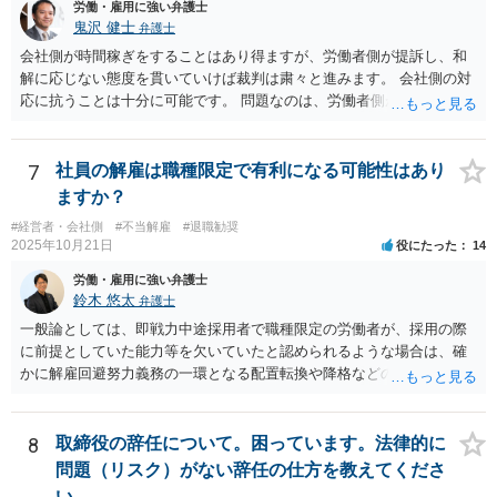
労働・雇用に強い弁護士
ったと評価されることになろうかと思われます。 以上、ご質問が簡略
鬼沢 健士
弁護士
ですので、一般論的な私見としてお答えします。 ご参考になさって下
会社側が時間稼ぎをすることはあり得ますが、労働者側が提訴し、和
さい。
解に応じない態度を貫いていけば裁判は粛々と進みます。 会社側の対
応に抗うことは十分に可能です。 問題なのは、労働者側が「争わな
い」「諦める」態度をとることです。
7
社員の解雇は職種限定で有利になる可能性はあり
ますか？
#経営者・会社側
#不当解雇
#退職勧奨
2025年10月21日
役にたった
14
労働・雇用に強い弁護士
鈴木 悠太
弁護士
一般論としては、即戦力中途採用者で職種限定の労働者が、採用の際
に前提としていた能力等を欠いていたと認められるような場合は、確
かに解雇回避努力義務の一環となる配置転換や降格などの措置は必ず
しも求められませんし、新卒総合職などの場合と比べると相対的には
解雇の有効性が認められやすい傾向にあります。 しかし、このような
場合でも、「会社が当該労働者に対してどの程度改善の機会を与えた
8
取締役の辞任について。困っています。法律的に
か」との点はやはり重要な要素となり（業務改善計画など、御指摘の
問題（リスク）がない辞任の仕方を教えてくださ
手段はその一例となるでしょう）、裁判上もこの点について争点化す
い。