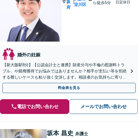
阪
|
日定休日
ら徒歩5分
淀川区
府
婚外の妊娠
【新大阪駅8分】【公認会計士と連携】財産分与や不倫の慰謝料トラ
ブル、や親権獲得でお悩みではありませんか？相手が支払い等を拒絶
する難しいケースも粘り強く交渉します。相談者のお気持ちに寄り添
い、最後まで徹底サポート！【完全個室・子連れ可】
料金表を見る
電話でお問い合わせ
メールでお問い合わせ
坂本 昌史
弁護士