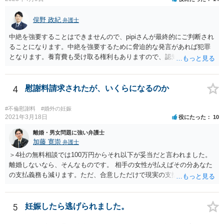
俣野 政紀
弁護士
中絶を強要することはできませんので、pipiさんが最終的にご判断され
ることになります。中絶を強要するために脅迫的な発言があれば犯罪
となります。養育費も受け取る権利もありますので、認知等につきお
相手がきちんと対応しないのであれば弁護士にご相談されることをお
勧めします。
4
慰謝料請求されたが、いくらになるのか
#不倫慰謝料
#婚外の妊娠
2021年3月18日
役にたった
10
離婚・男女問題に強い弁護士
加藤 寛崇
弁護士
＞4社の無料相談では100万円からそれ以下が妥当だと言われました。
離婚しないなら、そんなものです。 相手の女性が払えばその分あなた
の支払義務も減ります。ただ、合意しただけで現実の支払がないなら
減りません。
5
妊娠したら逃げられました。