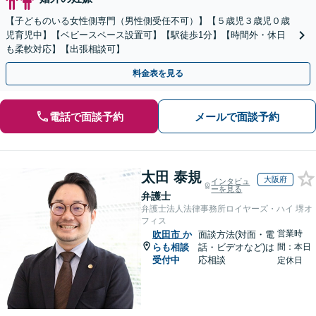
【子どものいる女性側専門（男性側受任不可）】【５歳児３歳児０歳
児育児中】【ベビースペース設置可】【駅徒歩1分】【時間外・休日
も柔軟対応】【出張相談可】
料金表を見る
電話で面談予約
メールで面談予約
太田 泰規
大阪府
インタビュ
ーを見る
弁護士
弁護士法人法律事務所ロイヤーズ・ハイ 堺オ
フィス
営業時
吹田市
か
面談方法(対面・電
らも相談
話・ビデオなど)は
間：本日
受付中
応相談
定休日