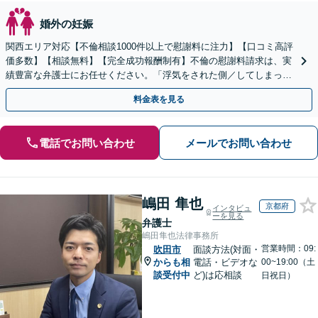
婚外の妊娠
関西エリア対応【不倫相談1000件以上で慰謝料に注力】【口コミ高評
価多数】【相談無料】【完全成功報酬制有】不倫の慰謝料請求は、実
績豊富な弁護士にお任せください。「浮気をされた側／してしまった
側両方対応」人情派弁護士！
料金表を見る
電話でお問い合わせ
メールでお問い合わせ
嶋田 隼也
京都府
インタビュ
ーを見る
弁護士
嶋田隼也法律事務所
営業時間：09:
吹田市
面談方法(対面・
からも相
電話・ビデオな
00~19:00（土
談受付中
ど)は応相談
日祝日）