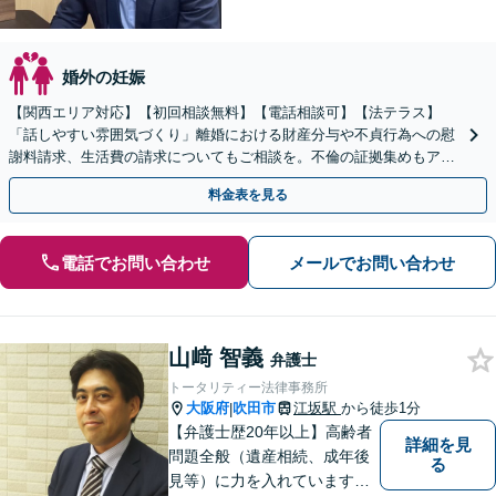
婚外の妊娠
【関西エリア対応】【初回相談無料】【電話相談可】【法テラス】
「話しやすい雰囲気づくり」離婚における財産分与や不貞行為への慰
謝料請求、生活費の請求についてもご相談を。不倫の証拠集めもアド
バイス可【夜間・休日面談】
料金表を見る
電話でお問い合わせ
メールでお問い合わせ
山﨑 智義
弁護士
トータリティー法律事務所
大阪府
吹田市
江坂駅
から徒歩1分
|
【弁護士歴20年以上】高齢者
詳細を見
問題全般（遺産相続、成年後
る
見等）に力を入れています。