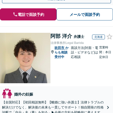
電話で面談予約
メールで面談予約
阿部 洋介
弁護士
北海道
法律事務所Legal Barista
営業時
吹田市
か
面談方法(対面・電
らも相談
話・ビデオなど)は
間：本日
受付中
応相談
定休日
婚外の妊娠
【全国対応】【初回相談無料】【離婚に強い弁護士】法律トラブルの
解決だけでなく、解決後の未来も一貫してサポート！独自開発の性格
診断で「自分・夫（妻）を知る」▶︎今後の方針を戦略的に考えます！