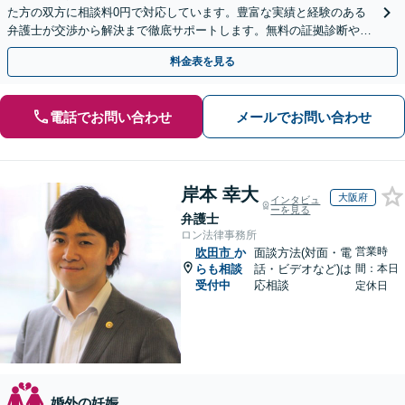
た方の双方に相談料0円で対応しています。豊富な実績と経験のある
弁護士が交渉から解決まで徹底サポートします。無料の証拠診断や着
手金の返還保証もありますので安心してご相談ください。
料金表を見る
電話でお問い合わせ
メールでお問い合わせ
岸本 幸大
大阪府
インタビュ
ーを見る
弁護士
ロン法律事務所
営業時
吹田市
か
面談方法(対面・電
らも相談
話・ビデオなど)は
間：本日
受付中
応相談
定休日
婚外の妊娠