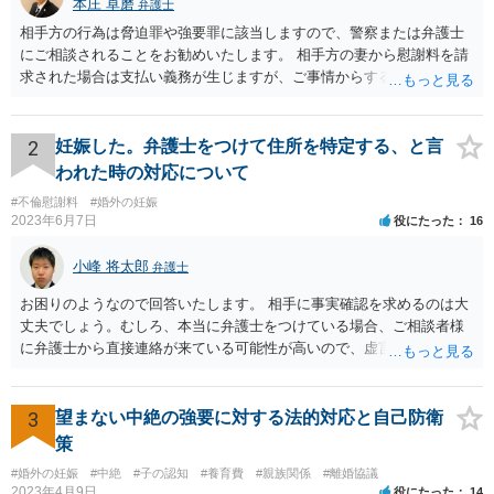
本庄 卓磨
弁護士
相手方の行為は脅迫罪や強要罪に該当しますので、警察または弁護士
にご相談されることをお勧めいたします。 相手方の妻から慰謝料を請
求された場合は支払い義務が生じますが、ご事情からすると減額交渉
をする余地は十分にありそうです。
2
妊娠した。弁護士をつけて住所を特定する、と言
われた時の対応について
#不倫慰謝料
#婚外の妊娠
2023年6月7日
役にたった
16
小峰 将太郎
弁護士
お困りのようなので回答いたします。 相手に事実確認を求めるのは大
丈夫でしょう。むしろ、本当に弁護士をつけている場合、ご相談者様
に弁護士から直接連絡が来ている可能性が高いので、虚言の可能性も
確かにあります。 弁護士は身分や素性を非公開する意味はないので、
相手にそのことを聞くことに問題はありません。 逆に本当に弁護士を
つけているような場合はこちらも、弁護士に相談した方がよいかと考
3
望まない中絶の強要に対する法的対応と自己防衛
えます。 ご参考になれば幸いです。
策
#婚外の妊娠
#中絶
#子の認知
#養育費
#親族関係
#離婚協議
2023年4月9日
役にたった
14