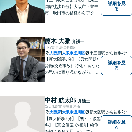
詳細を見
国駅徒歩５分】大阪市・豊中
る
市・吹田市の皆様からアクセ
スしやすい事務所となってお
ります。
藤木 大雅
弁護士
TRY総合法律事務所
大阪府
大阪市淀川区
東三国駅
から徒歩4分
|
【新大阪駅6分】〈男女問題/
詳細を見
労働/交通事故に特化〉あなた
る
の思いに寄り添いながら、明
るい未来を全力でサポートし
ます！ 一人一人の状況や思い
に丁寧に向き合い、将来を見
据えた解決を目指します。
中村 航太郎
弁護士
【メール・電話面談可】【東
新大阪駅前法律事務所
三国駅4分】
大阪府
大阪市淀川区
新大阪駅
から徒歩2分
|
【新大阪駅2分】【初回面談無
詳細を見
料】【完全個室で相談】紛争
る
を抱えるお客様が少しでも早