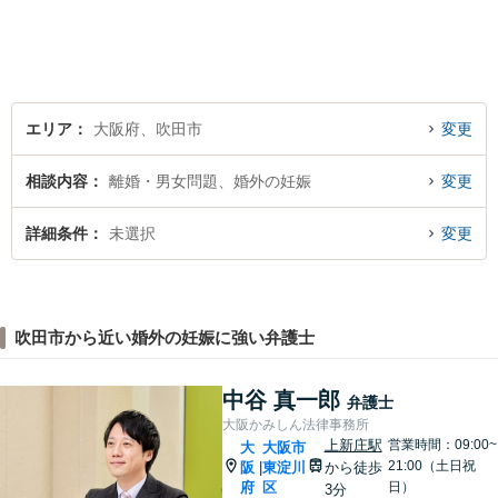
エリア
大阪府、吹田市
変更
相談内容
離婚・男女問題、婚外の妊娠
変更
詳細条件
未選択
変更
吹田市から近い婚外の妊娠に強い弁護士
中谷 真一郎
弁護士
大阪かみしん法律事務所
上新庄駅
営業時間：09:00~
大
大阪市
21:00（土日祝
阪
東淀川
から徒歩
|
府
区
日）
3分