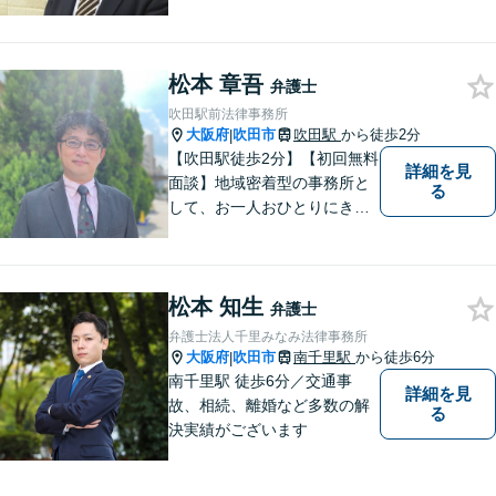
その他、民事事件、家事事件
等を幅広く取り扱っていま
す。（江坂駅徒歩1分）
松本 章吾
弁護士
吹田駅前法律事務所
大阪府
吹田市
吹田駅
から徒歩2分
|
【吹田駅徒歩2分】【初回無料
詳細を見
面談】地域密着型の事務所と
る
して、お一人おひとりにきめ
細やかなリーガルサービスを
ご提供します。離婚・相続・
刑事事件など、幅広いお困り
松本 知生
ごとに対応！まずは無料相談
弁護士
にお越しください。【完全個
弁護士法人千里みなみ法律事務所
室対応】
大阪府
吹田市
南千里駅
から徒歩6分
|
南千里駅 徒歩6分／交通事
詳細を見
故、相続、離婚など多数の解
る
決実績がございます