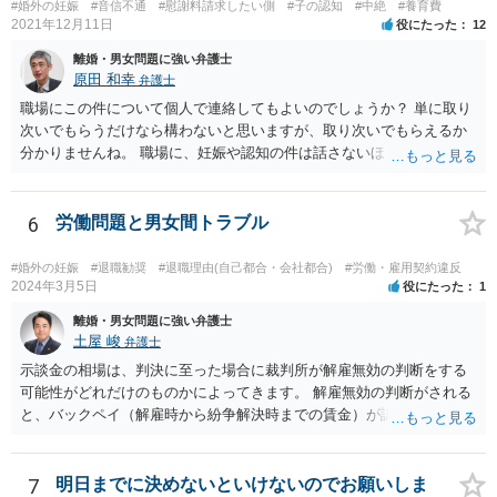
#婚外の妊娠
#音信不通
#慰謝料請求したい側
#子の認知
#中絶
#養育費
2021年12月11日
役にたった
12
離婚・男女問題に強い弁護士
原田 和幸
弁護士
職場にこの件について個人で連絡してもよいのでしょうか？ 単に取り
次いでもらうだけなら構わないと思いますが、取り次いでもらえるか
分かりませんね。 職場に、妊娠や認知の件は話さないほうがよいと思
います。 それとも弁護士を通すべきなのでしょうか？ 相談者で対応が
難しいと思われれば、弁護士に入ってもらうことも検討されてくださ
い。 一度、お近くの弁護士に相談されてみてもよいと思います。
6
労働問題と男女間トラブル
#婚外の妊娠
#退職勧奨
#退職理由(自己都合・会社都合)
#労働・雇用契約違反
2024年3月5日
役にたった
1
離婚・男女問題に強い弁護士
土屋 峻
弁護士
示談金の相場は、判決に至った場合に裁判所が解雇無効の判断をする
可能性がどれだけのものかによってきます。 解雇無効の判断がされる
と、バックペイ（解雇時から紛争解決時までの賃金）が認められるの
で、解雇無効の判断をする可能性が高ければバックペイ＋解決金が基
準となります。解決金の基準は、半年から１年程度の賃金相当額くら
いだと思います。 この件は、弁護士に具体的な内容について、ご相談
7
明日までに決めないといけないのでお願いしま