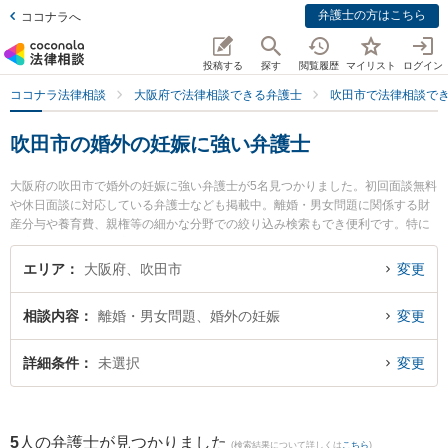
弁護士の方はこちら
ココナラへ
投稿する
探す
閲覧履歴
マイリスト
ログイン
ココナラ法律相談
大阪府で法律相談できる弁護士
吹田市で法律相談で
吹田市の婚外の妊娠に強い弁護士
大阪府の吹田市で婚外の妊娠に強い弁護士が5名見つかりました。初回面談無料
や休日面談に対応している弁護士なども掲載中。離婚・男女問題に関係する財
産分与や養育費、親権等の細かな分野での絞り込み検索もでき便利です。特に
大永法律事務所の大永 祐希弁護士やクラルス法律会計事務所の久保 勇二弁護
士、トータリティー法律事務所の山﨑 智義弁護士のプロフィール情報や弁護士
エリア
大阪府、吹田市
変更
費用、強みなどが注目されています。『吹田市で土日や夜間に発生した婚外の
妊娠のトラブルを今すぐに弁護士に相談したい』『婚外の妊娠のトラブル解決
相談内容
離婚・男女問題、婚外の妊娠
変更
の実績豊富な近くの弁護士を検索したい』『初回相談無料で婚外の妊娠を法律
相談できる吹田市内の弁護士に相談予約したい』などでお困りの相談者さんに
おすすめです。
詳細条件
未選択
変更
5
人の弁護士が見つかりました
(検索結果について詳しくは
こちら
)