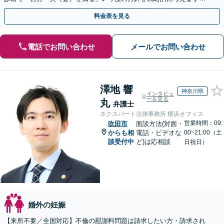
【休日夜間／オンライン相談OK】
料金表を見る
電話でお問い合わせ
メールでお問い合わせ
澤地 響
神奈川県
インタビュ
ーを見る
丸
弁護士
ネクスパート法律事務所 横浜オフィス
営業時間：09:
吹田市
面談方法(対面・
からも相
電話・ビデオな
00~21:00（土
談受付中
ど)は応相談
日祝日）
婚外の妊娠
【来所不要／全国対応】不倫の慰謝料問題は請求したい方・請求され