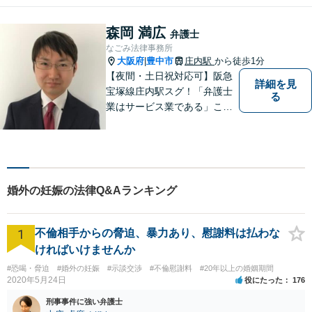
日々の業務を行っておりま
す。
森岡 満広
弁護士
なごみ法律事務所
大阪府
豊中市
庄内駅
から徒歩1分
|
【夜間・土日祝対応可】阪急
詳細を見
宝塚線庄内駅スグ！「弁護士
る
業はサービス業である」こと
を徹底的に意識し，「聞く
耳」を持った話しやすい弁護
士を目指しています
婚外の妊娠の法律Q&Aランキング
1
不倫相手からの脅迫、暴力あり、慰謝料は払わな
ければいけませんか
#恐喝・脅迫
#婚外の妊娠
#示談交渉
#不倫慰謝料
#20年以上の婚姻期間
2020年5月24日
役にたった
176
刑事事件に強い弁護士