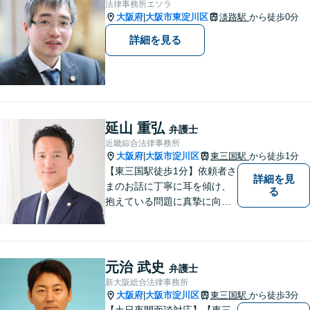
法律事務所エソラ
大阪府
大阪市東淀川区
淡路駅
から徒歩0分
|
詳細を見る
延山 重弘
弁護士
近畿綜合法律事務所
大阪府
大阪市淀川区
東三国駅
から徒歩1分
|
【東三国駅徒歩1分】依頼者さ
詳細を見
まのお話に丁寧に耳を傾け、
る
抱えている問題に真摯に向き
合うことを大切にしていま
す。一人ひとりのご希望に最
大限応えられるよう尽力いた
します。まずはお気軽にご相
元治 武史
弁護士
談にいらしてください。【休
新大阪総合法律事務所
日夜間相談可】
大阪府
大阪市淀川区
東三国駅
から徒歩3分
|
【土日夜間面談対応】【東三