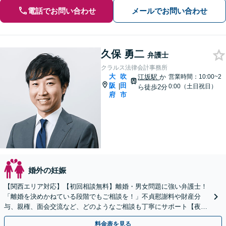
電話でお問い合わせ
メールでお問い合わせ
久保 勇二
弁護士
クラルス法律会計事務所
大
吹
江坂駅
か
営業時間：10:00~2
阪
田
|
0:00（土日祝日）
ら徒歩2分
府
市
婚外の妊娠
【関西エリア対応】【初回相談無料】離婚・男女問題に強い弁護士！
「離婚を決めかねている段階でもご相談を！」不貞慰謝料や財産分
与、親権、面会交流など、どのようなご相談も丁寧にサポート【夜
間・休日面談可】【WEB面談】【完全個室】
料金表を見る