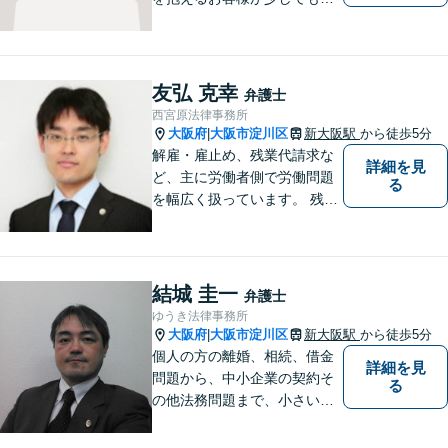
く安心できるよう、丁寧かつ
迅速な対応を心がけていま
す。 主張をぶつけ合うだけで
なく、事実と法律をもとに根
友弘 克幸
弁護士
本的な解決を導くことが弁護
西宮原法律事務所
士の役割だと考えています。
大阪府
大阪市淀川区
新大阪駅
から徒歩5分
|
解雇・雇止め、残業代請求な
詳細を見
ど、主に労働者側で労働問題
る
を幅広く扱っています。 残業
代請求への取り組みについて
は、専用のサイトをご覧下さ
い。 ☞ https://zangyodai-be
ngoshi.com/
結城 圭一
弁護士
ゆうき法律事務所
大阪府
大阪市淀川区
新大阪駅
から徒歩5分
|
個人の方の離婚、相続、借金
詳細を見
問題から、中小企業の契約そ
る
の他法務問題まで、小さい事
務所ですが、コンパクトでハ
イフォーマンスをモットーに