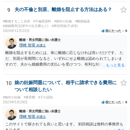
9
夫の不倫と別居、離婚を阻止する方法はある？
#離婚すること自体
#不倫慰謝料
#婚外の妊娠
#離婚協議
#婚姻費用(別居中の生活費など)
#異性関係(不貞等)
2024年12月22日
役にたった
8
離婚・男女問題に強い弁護士
理崎 智英
弁護士
離婚を阻止するためには、単に離婚に応じなければ良いだけです。 た
だ、別居が長期間になると、いずれにせよ離婚は認められてしまいま
すので、夫から婚姻費用の支払いを受けつつ、有利な離婚条件での離
婚を目指すというのが現実的な方策かと考えます。
10
娘の妊娠問題について、相手に請求できる費用に
ついて相談したい
#婚外の妊娠
#養育費
#子の認知
2023年5月29日
役にたった
8
離婚・男女問題に強い弁護士
理崎 智英
弁護士
このサイトで探されても良いと思います。 初回相談は無料の事務所も
あります。