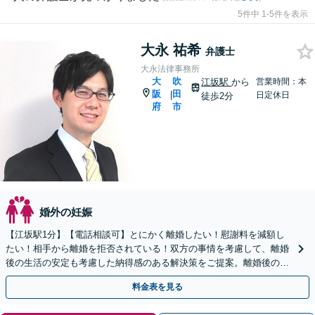
5件中 1-5件を表示
大永 祐希
弁護士
大永法律事務所
大
吹
江坂駅
から
営業時間：本
阪
田
|
日定休日
徒歩2分
府
市
婚外の妊娠
【江坂駅1分】【電話相談可】とにかく離婚したい！慰謝料を減額し
たい！相手から離婚を拒否されている！双方の事情を考慮して、離婚
後の生活の安定も考慮した納得感のある解決策をご提案。離婚後の生
活を大切に考えます。【法テラス利用可】【WEB面談可】
料金表を見る