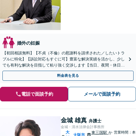
婚外の妊娠
【初回相談無料】【不貞（不倫）の慰謝料を請求された／したいトラ
ブルに特化】【訴訟対応もすぐに可】豊富な解決実績を活かし、少し
でも有利な解決を目指して粘り強く交渉します【当日、夜間・休日相
談可】
料金表を見る
電話で面談予約
メールで面談予約
金城 雄真
弁護士
金城・清水法律会計事務所
大
東三国駅
か
営業時間：本
大阪市