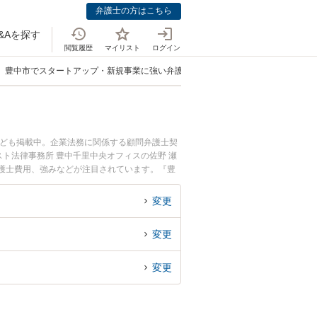
弁護士の方はこちら
&Aを探す
閲覧履歴
マイリスト
ログイン
豊中市でスタートアップ・新規事業に強い弁護士
なども掲載中。企業法務に関係する顧問弁護士契
ト法律事務所 豊中千里中央オフィスの佐野 瀬
や弁護士費用、強みなどが注目されています。『豊
のトラブル解決の実績豊富な近くの弁護士を検索
者さんにおすすめです。
変更
変更
変更