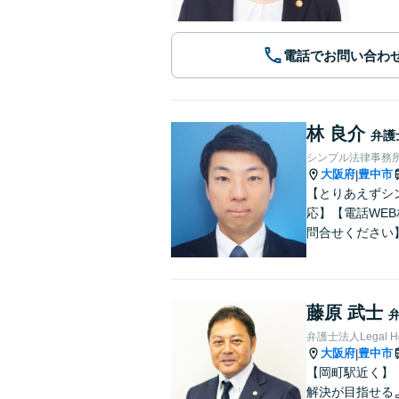
電話でお問い合わ
林 良介
弁護
シンプル法律事務
大阪府
豊中市
|
【とりあえずシ
応】【電話WE
問合せください
藤原 武士
弁護士法人Legal 
大阪府
豊中市
|
【岡町駅近く】
解決が目指せる