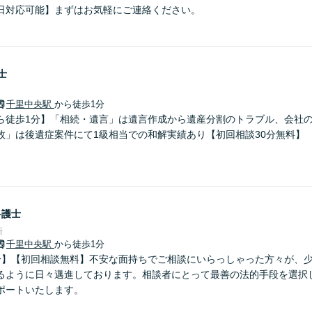
日対応可能】まずはお気軽にご連絡ください。
士
千里中央駅
から徒歩1分
ら徒歩1分】「相続・遺言」は遺言作成から遺産分割のトラブル、会社
故」は後遺症案件にて1級相当での和解実績あり【初回相談30分無料】
弁護士
所
千里中央駅
から徒歩1分
分】【初回相談無料】不安な面持ちでご相談にいらっしゃった方々が、
るように日々邁進しております。相談者にとって最善の法的手段を選択
ポートいたします。