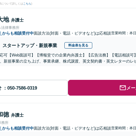
果について詳しくは
こちら
)
大地
弁護士
ル法律事務所
市
からも相談受付中
面談方法(対面・電話・ビデオなど)は応相談
営業時間：本
スタートアップ・新規事業
料金表を見る
応可【Web面談可】【博報堂での企業内弁護士】【広告法務】【電話相談可】Yo
、新規事業の立ち上げ、事業承継、株式譲渡、英文契約書・英文レターのレ
せ
メー
和徳
弁護士
事務所
市
からも相談受付中
面談方法(対面・電話・ビデオなど)は応相談
営業時間：本