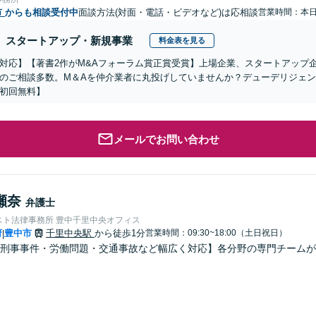
市
からも相談受付中
面談方法(対面・電話・ビデオなど)は応相談
営業時間：本
スタートアップ・新規事業
料金表を見る
対応】【著書2作がM&Aフォーラム賞正賞受賞】上場企業、スタートアップ
のご相談多数。M＆Aを仲介業者に丸投げしていませんか？デューデリジェ
初回無料】
メールでお問い合わせ
瀬奈
弁護士
スト法律事務所 豊中千里中央オフィス
府
豊中市
千里中央駅
から徒歩1分
営業時間：09:30~18:00（土日祝日）
|
・刑事事件・労働問題・交通事故など幅広く対応】各分野の専門チーム