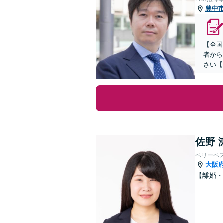
豊中
【全国
者から
さい【
佐野 
ベリーベ
大阪
【離婚