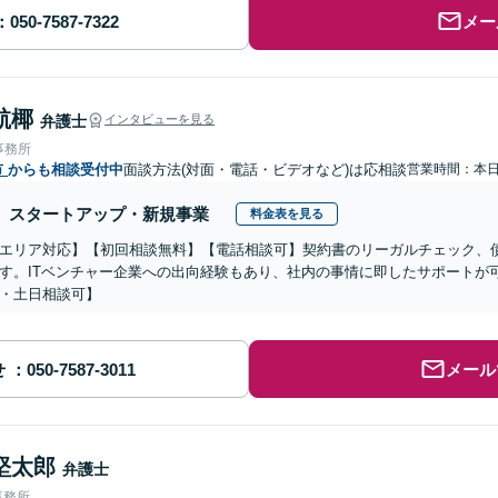
メー
航椰
弁護士
インタビューを見る
事務所
市
からも相談受付中
面談方法(対面・電話・ビデオなど)は応相談
営業時間：本
スタートアップ・新規事業
料金表を見る
エリア対応】【初回相談無料】【電話相談可】契約書のリーガルチェック、債
す。ITベンチャー企業への出向経験もあり、社内の事情に即したサポートが
・土日相談可】
せ
メール
堅太郎
弁護士
事務所