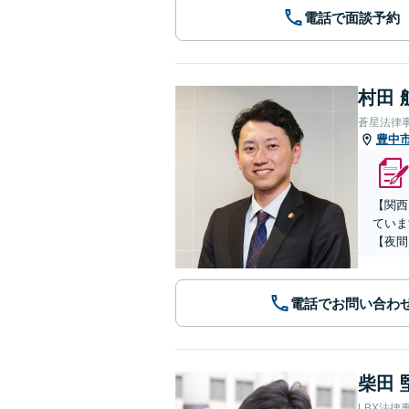
電話で面談予約
村田 
蒼星法律
豊中
【関西
ていま
【夜間
電話でお問い合わ
柴田 
LBX法律