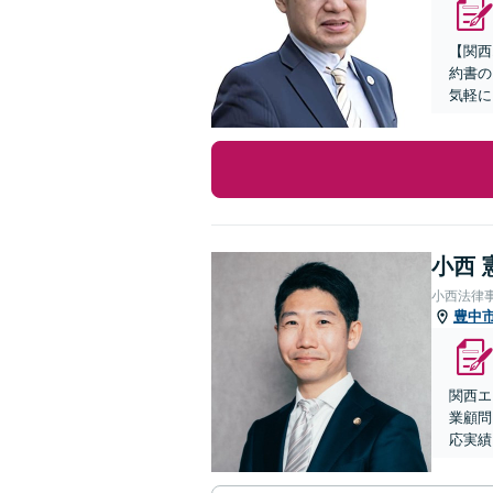
【関西
約書の
気軽に
小西 
小西法律
豊中
関西エ
業顧問
応実績