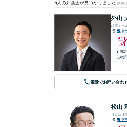
5
人の弁護士が見つかりました
(検索結
外山 
銀座エー
豊中
全国対
ラ対策
電話でお問い合わ
松山 
谷口法律
豊中