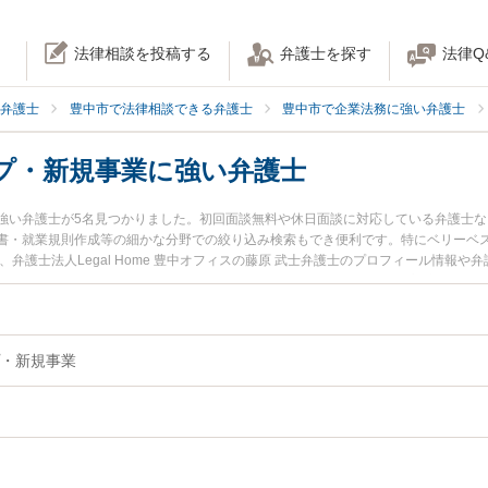
法律相談を投稿する
弁護士を探す
法律Q
弁護士
豊中市で法律相談できる弁護士
豊中市で企業法務に強い弁護士
プ・新規事業に強い弁護士
強い弁護士が5名見つかりました。初回面談無料や休日面談に対応している弁護士
書・就業規則作成等の細かな分野での絞り込み検索もでき便利です。特にベリーベス
弁護士法人Legal Home 豊中オフィスの藤原 武士弁護士のプロフィール情報
新規事業のトラブルを今すぐに弁護士に相談したい』『スタートアップ・新規事業
規事業を法律相談できる豊中市内の弁護士に相談予約したい』などでお困りの相談
・新規事業