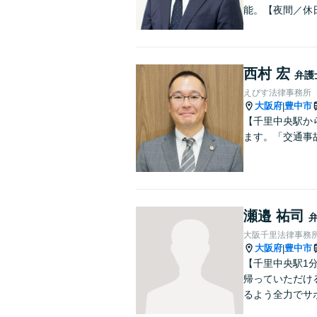
能。【夜間／休
西村 宏
弁護
えびす法律事務所
大阪府
豊中市
|
【千里中央駅か
ます。「交通事
瀬邉 祐司
大阪千里法律事務
大阪府
豊中市
|
【千里中央駅1
帰っていただけ
るよう全力でサ