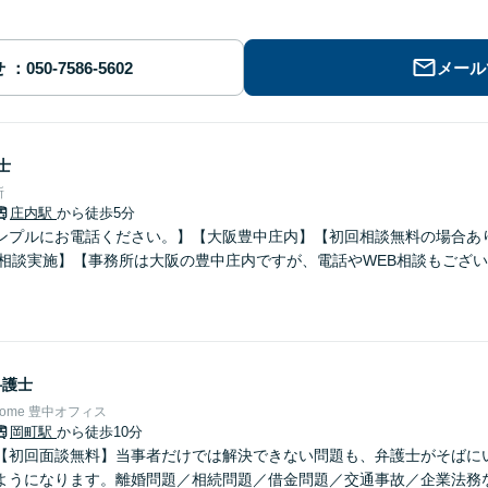
せ
メール
士
所
庄内駅
から徒歩5分
ンプルにお電話ください。】【大阪豊中庄内】【初回相談無料の場合あ
B相談実施】【事務所は大阪の豊中庄内ですが、電話やWEB相談もござ
】
弁護士
Home 豊中オフィス
岡町駅
から徒歩10分
【初回面談無料】当事者だけでは解決できない問題も、弁護士がそばに
ようになります。離婚問題／相続問題／借金問題／交通事故／企業法務