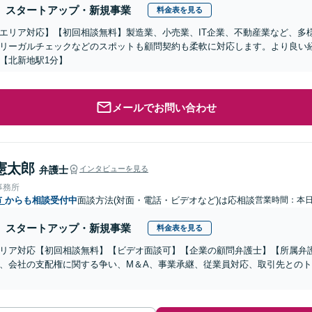
スタートアップ・新規事業
料金表を見る
エリア対応】【初回相談無料】製造業、小売業、IT企業、不動産業など、多
リーガルチェックなどのスポットも顧問契約も柔軟に対応します。より良い
【北新地駅1分】
メールでお問い合わせ
憲太郎
弁護士
インタビューを見る
事務所
市
からも相談受付中
面談方法(対面・電話・ビデオなど)は応相談
営業時間：本
スタートアップ・新規事業
料金表を見る
リア対応【初回相談無料】【ビデオ面談可】【企業の顧問弁護士】【所属弁
、会社の支配権に関する争い、M＆A、事業承継、従業員対応、取引先との