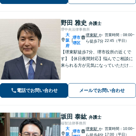
野田 雅史
弁護士
堺中央法律事務所
大
堺東駅
か
営業時間：08:00~
堺市
阪
|
22:45（平日）
ら徒歩7分
堺区
府
【堺東駅徒歩7分、堺市役所の近くで
す】【休日夜間対応】悩んでご相談に
来られる方が元気になっていただける
と幸いでございます。まずは、お気軽
に法律相談のご予約についてお問合せ
ください。分野によっては、初回30分
電話でお問い合わせ
メールでお問い合わせ
間の無料相談を実施しております。
坂田 泰紘
弁護士
福智法律事務所
大
堺東駅
か
営業時間：10:00~
堺市
阪
|
17:00（平日）
ら徒歩4分