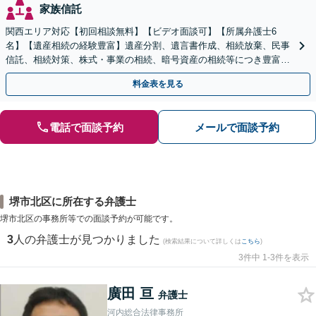
家族信託
関西エリア対応【初回相談無料】【ビデオ面談可】【所属弁護士6
名】【遺産相続の経験豊富】遺産分割、遺言書作成、相続放棄、民事
信託、相続対策、株式・事業の相続、暗号資産の相続等につき豊富な
対応実績。【バリアフリー】【完全個室対応】
料金表を見る
電話で面談予約
メールで面談予約
堺市北区に所在する弁護士
堺市北区の事務所等での面談予約が可能です。
3
人の弁護士が見つかりました
(検索結果について詳しくは
こちら
)
3件中 1-3件を表示
廣田 亘
弁護士
河内総合法律事務所