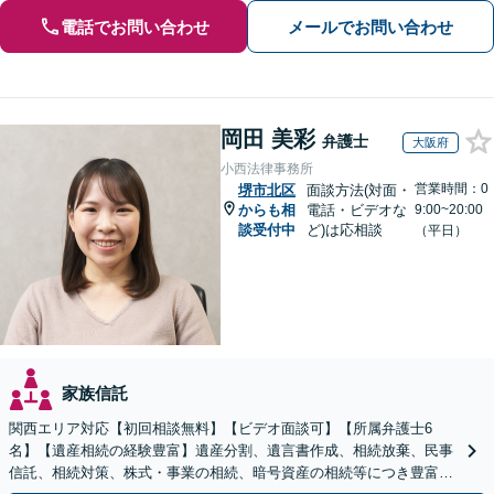
電話でお問い合わせ
メールでお問い合わせ
岡田 美彩
弁護士
大阪府
小西法律事務所
営業時間：0
堺市北区
面談方法(対面・
からも相
電話・ビデオな
9:00~20:00
談受付中
ど)は応相談
（平日）
家族信託
関西エリア対応【初回相談無料】【ビデオ面談可】【所属弁護士6
名】【遺産相続の経験豊富】遺産分割、遺言書作成、相続放棄、民事
信託、相続対策、株式・事業の相続、暗号資産の相続等につき豊富な