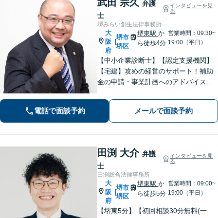
武田 宗久
弁護
インタビューを見
る
士
堺みらい創生法律事務所
大
堺東駅
か
営業時間：09:30~
堺市
阪
|
19:00（平日）
ら徒歩4分
堺区
府
【中小企業診断士】【認定支援機関】
【宅建】攻めの経営のサポート！補助
金の申請・事業計画へのアドバイス／
不動産に関する法的トラブルもお任
せ！財産分与・事業継承／交通事故／
電話で面談予約
メールで面談予約
債務整理／労働問題も【夜間・休日面
談】【完全個室】【堺東駅4分】
田渕 大介
弁護
インタビューを見
る
士
田渕総合法律事務所
大
堺東駅
か
営業時間：09:00~
堺市
阪
|
19:00（平日）
ら徒歩5分
堺区
府
【堺東5分】【初回相談30分無料(一