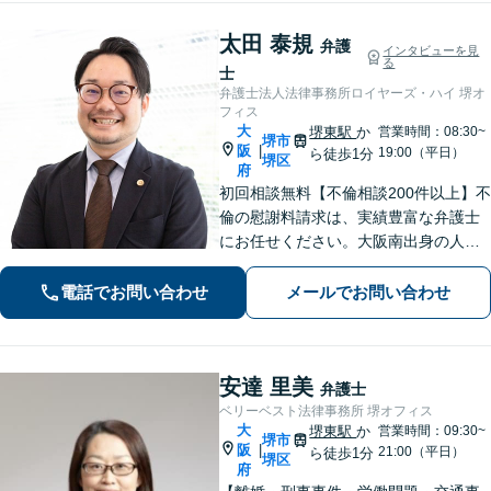
太田 泰規
弁護
インタビューを見
る
士
弁護士法人法律事務所ロイヤーズ・ハイ 堺オ
フィス
大
堺東駅
か
営業時間：08:30~
堺市
阪
|
19:00（平日）
ら徒歩1分
堺区
府
初回相談無料【不倫相談200件以上】不
倫の慰謝料請求は、実績豊富な弁護士
にお任せください。大阪南出身の人情
派弁護士が対応【交通事故も強い】交
通事故に遭われてお困りの方はお気軽
電話でお問い合わせ
メールでお問い合わせ
にお電話ください【当日／夜間／休日
の相談可】
安達 里美
弁護士
ベリーベスト法律事務所 堺オフィス
大
堺東駅
か
営業時間：09:30~
堺市
阪
|
21:00（平日）
ら徒歩1分
堺区
府