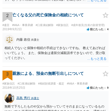
ご主人に書面を書いてもらうことで対応は可能かと思います。 他にも
相続人おられるということであれば、他の相続人との協議が必要とな
るところです。 また、当該点とは別にご主人から貸付ではなく贈与で
2
亡くなる父の死亡保険金の相続について
あると主張される可能性がございます。 その場合には、貸付であるこ
とを伺わせる事情をどれだけ積み重ねることが出来るか、というとこ
#遺言
#M&A・事業承継
#口座凍結解除
#家族信託
#成年後見(生前の財産管理)
ろとなります。 返済の事実や、返済を約束するメール等です。 金額の
2019年9月2日
役にたった
4
大きさや状況を考えると、一つ一つの問題を解決し、万が一に備えて
おく方が宜しいかと思います。 緊急という訳ではないかと思います
内藤 政信
弁護士
が、事前準備が早い方が有効な手段が増える傾向にありますので、早
相続人でないと保険や相続の手続はできないですね。 教えてあげれば
目に弁護士を入れられることを御検討頂くと良いかと思います。
いいでしょう。 また、保険金は遺留分減殺請求できないので、受け取
ってください。
3
親族による、預金の無断引出しについて
#家族信託
#口座凍結解除
#相続財産調査・鑑定
#M&A・事業承継
2018年10月25日
役にたった
9
高島 秀行
弁護士
無断で下ろしたものや父から預かっていてそのままになっているもの