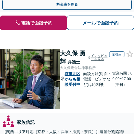
対応実績。【バリアフリー】【完全個室対応】
料金表を見る
電話で面談予約
メールで面談予約
大久保 勇
京都府
インタビュ
ーを見る
輝
弁護士
大久保総合法律事務所
営業時間：0
堺市北区
面談方法(対面・
からも相
電話・ビデオな
9:00~17:00
談受付中
ど)は応相談
（平日）
家族信託
【関西エリア対応（京都・大阪・兵庫・滋賀・奈良）】遺産分割協議/