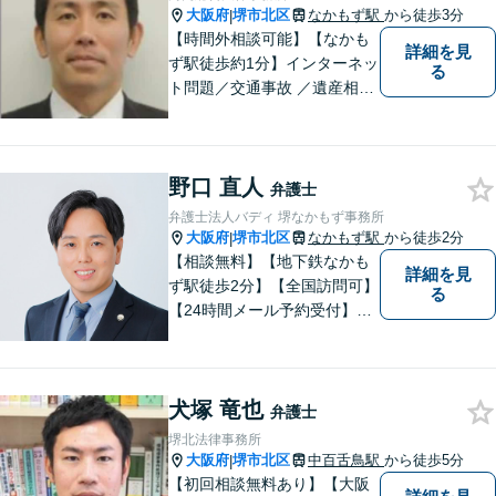
大阪府
堺市北区
なかもず駅
から徒歩3分
|
【時間外相談可能】【なかも
詳細を見
ず駅徒歩約1分】インターネッ
る
ト問題／交通事故 ／遺産相
続。弁護士になったばかりの
頃の気持ちを忘れずに、地域
の皆様の法律トラブルにしっ
野口 直人
かりとお応えいたします。 お
弁護士
気軽にご相談ください。
弁護士法人バディ 堺なかもず事務所
大阪府
堺市北区
なかもず駅
から徒歩2分
|
【相談無料】【地下鉄なかも
詳細を見
ず駅徒歩2分】【全国訪問可】
る
【24時間メール予約受付】
【当日相談可】お客様の目線
に立って、冷静かつ正確な助
言をすることを心がけており
犬塚 竜也
ます。
弁護士
堺北法律事務所
大阪府
堺市北区
中百舌鳥駅
から徒歩5分
|
【初回相談無料あり】【大阪