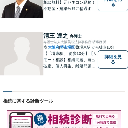
相談無料】元ゼネコン勤務！
る
不動産・建築分野に精通する
弁護士。その他、遺産相続・
労働問題・債権回収など多岐
にわたる事案に対応可能で
す！全国の支店ネットワーク
清王 達之
弁護士
を活かし、迅速な解決を目指
弁護士法人大阪芙蓉法律事務所 堺事務所
します。【夜間土日祝可】
大阪府
堺市堺区
堺東駅
から徒歩10分
|
【「堺東駅」 徒歩10分】【リ
詳細を見
モート相談】相続問題、自己
る
破産、個人再生、離婚問題な
ど、みなさまの状況をお聞き
した上で、過去の事例に即し
て、具体的な見通しをアドバ
イス致しますので、お気軽に
ご相談ください。
相続に関する診断ツール