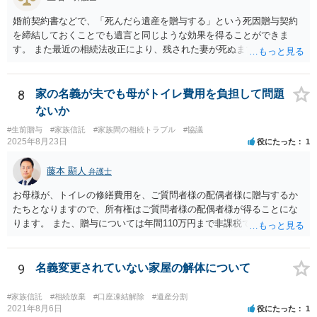
婚前契約書などで、「死んだら遺産を贈与する」という死因贈与契約
を締結しておくことでも遺言と同じような効果を得ることができま
す。 また最近の相続法改正により、残された妻が死ぬまで家に住み続
けられる権利として「配偶者居住権」という制度が設けられましたの
で、その制度を活用する方法も考えられます。 もし契約書の作成まで
視野に入れておられる場合は、お近くの弁護士、できれば相続に強い
8
家の名義が夫でも母がトイレ費用を負担して問題
弁護士にご相談なさるとよいでしょう。
ないか
#生前贈与
#家族信託
#家族間の相続トラブル
#協議
2025年8月23日
役にたった
1
藤本 顯人
弁護士
お母様が、トイレの修繕費用を、ご質問者様の配偶者様に贈与するか
たちとなりますので、所有権はご質問者様の配偶者様が得ることにな
ります。 また、贈与については年間110万円まで非課税であり、トイ
レの修繕費であればこの枠内に収まると思います。
9
名義変更されていない家屋の解体について
#家族信託
#相続放棄
#口座凍結解除
#遺産分割
2021年8月6日
役にたった
1