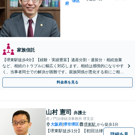
堺区
府
家族信託
【堺東駅徒歩4分】【経験・実績豊富】遺産分割・遺留分・相続放棄
など、相続のトラブルに幅広く対応します。相続は感情的になりやす
く、当事者同士での解決が困難です。親族関係が悪化する前にご相談
ください。【夜間・休日対応可能】【完全個室完備】
料金表を見る
山村 憲司
弁護士
虎ノ門法律経済事務所 堺支店
大阪府
堺市堺区
堺東駅
から徒歩1分
|
【堺東駅徒歩1分】【初回法律
詳細を見