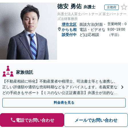
徳安 勇佑
弁護士
京都府
弁護士法人富士パートナーズ 富士パートナー
ズ法律事務所
営業時間：0
堺市北区
面談方法(対面・
からも相
電話・ビデオな
9:00~19:00
談受付中
ど)は応相談
（平日）
家族信託
【不動産相続に特化】不動産業者や税理士、司法書士等とも連携し、
正しい評価額や適切な売却時期などをアドバイスします。名義変更な
どの手続きもサポート【ミスのない公正証書遺言】弁護士が法的な観
点から遺言書を作成します。
料金表を見る
電話でお問い合わせ
メールでお問い合わせ