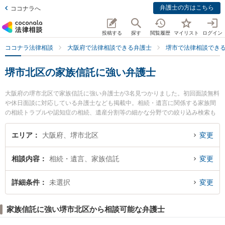
弁護士の方はこちら
ココナラへ
投稿する
探す
閲覧履歴
マイリスト
ログイン
ココナラ法律相談
大阪府で法律相談できる弁護士
堺市で法律相談でき
堺市北区の家族信託に強い弁護士
大阪府の堺市北区で家族信託に強い弁護士が3名見つかりました。初回面談無料
や休日面談に対応している弁護士なども掲載中。相続・遺言に関係する家族間
の相続トラブルや認知症の相続、遺産分割等の細かな分野での絞り込み検索も
でき便利です。特に河内総合法律事務所の廣田 亘弁護士や弁護士法人バディ 堺
なかもず事務所の野口 直人弁護士、堺北法律事務所の犬塚 竜也弁護士のプロフ
エリア
大阪府、堺市北区
変更
ィール情報や弁護士費用、強みなどが注目されています。『堺市北区で土日や
夜間に発生した家族信託のトラブルを今すぐに弁護士に相談したい』『家族信
相談内容
相続・遺言、家族信託
変更
託のトラブル解決の実績豊富な近くの弁護士を検索したい』『初回相談無料で
家族信託を法律相談できる堺市北区内の弁護士に相談予約したい』などでお困
りの相談者さんにおすすめです。
詳細条件
未選択
変更
家族信託に強い堺市北区から相談可能な弁護士