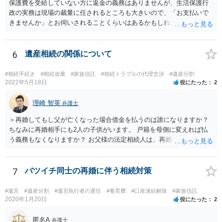
保護費を受給していない方に返金の義務はありませんが、生活保護行
政の実務は現場の裁量に任されるところも大きいので、「お支払いで
きませんか」とお伺いされることくらいはあるかもしれません。 通報
するかどうかは、あなたとお父さんの妹さんとの関係などを総合的に
考えてご判断いただくのが良いと思います。
6
遺産相続の関係について
#相続手続き
#相続放棄
#家族信託
#相続トラブルの代理交渉
#遺産分割
2022年5月18日
役にたった
2
理崎 智英
弁護士
＞再婚してもし父が亡くなった場合借金を払うのは誰になりますか？
ちなみに再婚相手にも2人の子供がいます。 戸籍を母側に変えれば払
う義務もなくなりますか？ お父様の法定相続人は、再婚相手とご相談
者様なので、お父様の借金はご相談者様も相続することになります。
戸籍がどこにあるのかは関係ありません。 ただし、お父様が亡くなっ
たことを知ってから３か月以内に家庭裁判所にて「相続放棄」の手続
7
バツイチ同士の再婚に伴う相続対策
をすれば、ご相談者様はお父様の借金は相続しません。
#遺言
#遺産分割
#遺言執行者の選任
#養育費
#口座凍結解除
#家族信託
2020年1月20日
役にたった
2
匿名A
弁護士