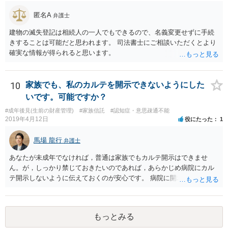
匿名A
弁護士
建物の滅失登記は相続人の一人でもできるので、名義変更せずに手続
きすることは可能だと思われます。 司法書士にご相談いただくとより
確実な情報が得られると思います。
10
家族でも、私のカルテを開示できないようにした
いです。可能ですか？
#成年後見(生前の財産管理)
#家族信託
#認知症・意思疎通不能
2019年4月12日
役にたった
1
馬場 龍行
弁護士
あなたが未成年でなければ，普通は家族でもカルテ開示はできませ
ん。が，しっかり禁じておきたいのであれば，あらかじめ病院にカル
テ開示しないように伝えておくのが安心です。 病院に開示しないよう
に伝える書面を作ることはできますが，それがなくても開示はされる
可能性は低いのでコストパフォーマンスとしてはどうかなという感じ
がします。
もっとみる