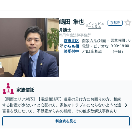
嶋田 隼也
京都府
インタビュ
ーを見る
弁護士
嶋田隼也法律事務所
営業時間：0
堺市北区
面談方法(対面・
からも相
電話・ビデオな
9:00~19:00
談受付中
ど)は応相談
（平日）
家族信託
【関西エリア対応】【電話相談可】遺産の分け方にお困りの方。相続
する財産が少ない？と心配の方。家族がトラブルにならないような遺
言書を残したい方。不動産がらみの相続、その他多数解決事例あり。
親身に対応します【夜間・休日面談】【初回相談無料】
料金表を見る