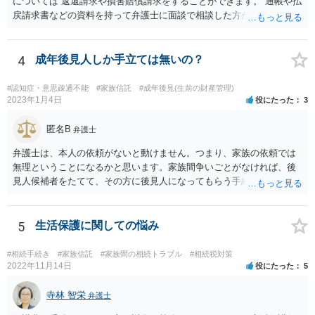
については 返還請求や損害賠償請求をすることができます。 通帳や払
戻請求書などの資料を持って弁護士に面談で相談した方がよいと思い
ます。
4
成年後見人しか手立ては無いの？
#認知症・意思疎通不能
#家族信託
#成年後見(生前の財産管理)
2023年1月4日
役にたった
3
匿名B
弁護士
弁護士は、本人の依頼がないと動けません。つまり、家族の依頼では
無理ということになるかと思います。家族間争いごとがなければ、後
見人候補者をたてて、その方に後見人になってもらう手続をすすめた
ほうが、今後もいろいろやりやすくなると思います。
5
生活保護に関しての悩み
#相続手続き
#家族信託
#家族間の相続トラブル
#相続税対策
2022年11月14日
役にたった
5
寺林 智栄
弁護士