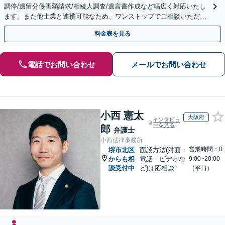
調停/遺留分侵害額請求/相続人調査/遺言書作成など幅広く対応いたし
ます。また他士業と連携可能なため、ワンストップでご相談いただけ
ます。【土日夜間対応】
料金表を見る
電話でお問い合わせ
メールでお問い合わせ
小西 憲太
大阪府
インタビュ
ーを見る
郎
弁護士
小西法律事務所
営業時間：0
堺市北区
面談方法(対面・
からも相
電話・ビデオな
9:00~20:00
談受付中
ど)は応相談
（平日）