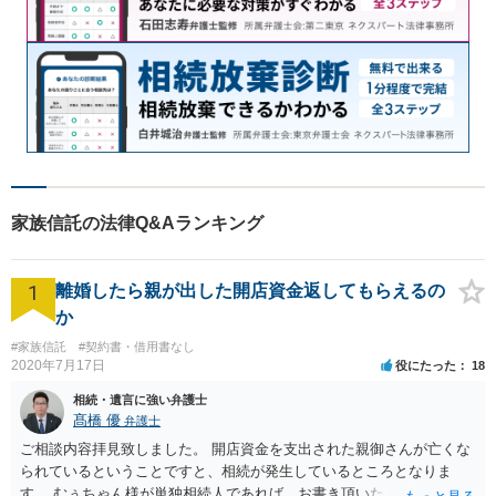
家族信託の法律Q&Aランキング
1
離婚したら親が出した開店資金返してもらえるの
か
#家族信託
#契約書・借用書なし
2020年7月17日
役にたった
18
相続・遺言に強い弁護士
髙橋 優
弁護士
ご相談内容拝見致しました。 開店資金を支出された親御さんが亡くな
られているということですと、相続が発生しているところとなりま
す。 むぅちゃん様が単独相続人であれば、お書き頂いたような方法で