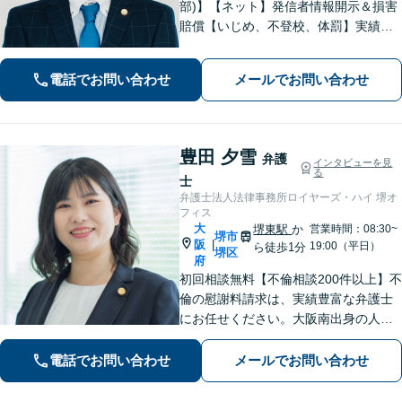
部)】【ネット】発信者情報開示＆損害
賠償【いじめ、不登校、体罰】実績豊
富【離婚問題】不倫・離婚に注力／有
利な条件での慰謝料・離婚【労働問
電話でお問い合わせ
メールでお問い合わせ
題】ハラスメント事案の実績／裁判を
見据えて加害者・会社と交渉【土日祝
対応】
豊田 夕雪
弁護
インタビューを見
る
士
弁護士法人法律事務所ロイヤーズ・ハイ 堺オ
フィス
大
堺東駅
か
営業時間：08:30~
堺市
阪
|
19:00（平日）
ら徒歩1分
堺区
府
初回相談無料【不倫相談200件以上】不
倫の慰謝料請求は、実績豊富な弁護士
にお任せください。大阪南出身の人情
派弁護士が対応【交通事故も強い】交
通事故に遭われてお困りの方はお気軽
電話でお問い合わせ
メールでお問い合わせ
にお電話ください【当日／夜間／休日
の相談可】