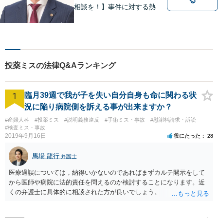
相談を！】事件に対する熱い
想いと粘り強さを武器に、皆
様に穏やかな生活を提供すべ
く尽力します。依頼者目線で
の弁護を大切にしておりま
す。【LINEやメールの問い合
投薬ミスの法律Q&Aランキング
わせ可】
1
臨月39週で我が子を失い自分自身も命に関わる状
況に陥り病院側を訴える事が出来ますか？
#産婦人科
#投薬ミス
#説明義務違反
#手術ミス・事故
#慰謝料請求・訴訟
#検査ミス・事故
2019年9月16日
役にたった
28
馬場 龍行
弁護士
医療過誤については，納得いかないのであればまずカルテ開示をして
から医師や病院に法的責任を問えるのか検討することになります。近
くの弁護士に具体的に相談された方が良いでしょう。