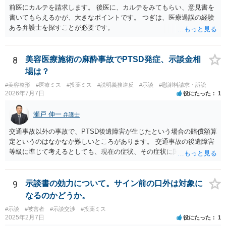
前医にカルテを請求します。 後医に、カルテをみてもらい、意見書を
書いてもらえるかが、大きなポイントです。 つぎは、医療過誤の経験
ある弁護士を探すことが必要です。
8
美容医療施術の麻酔事故でPTSD発症、示談金相
場は？
#美容整形
#医療ミス
#投薬ミス
#説明義務違反
#示談
#慰謝料請求・訴訟
2026年7月7日
役にたった
1
瀬戸 伸一
弁護士
交通事故以外の事故で、PTSD後遺障害が生じたという場合の賠償額算
定というのはなかなか難しいところがあります。 交通事故の後遺障害
等級に準じて考えるとしても、現在の症状、その症状に関する医療記
録、質問者様の事故前の年収額等の記録がないとなかなか判断でき
ず、あっても、一定の検討をしないと算定は難しいと思いますので、
一般的には無料相談で確度の高い回答は得られないと思われます。 現
9
示談書の効力について。サイン前の口外は対象に
在の提案額で不満という場合、一般的には弁護士に依頼をして訴訟と
なるのかどうか。
いう手続きをとったほうが、時間と手間はかかりますが、賠償額は多
#示談
#被害者
#示談交渉
#投薬ミス
くなる傾向にありますので、お近くの弁護士に依頼をするとよいと思
2025年2月7日
役にたった
1
われます。