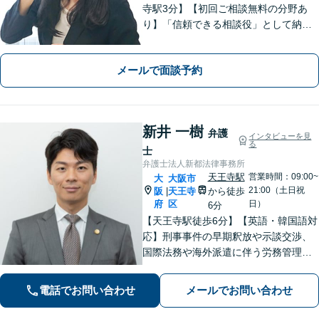
寺駅3分】【初回ご相談無料の分野あ
り】「信頼できる相談役」として納得
できる解決を目指します【離婚・男女
問題】安心して相談できる環境・関係
メールで面談予約
づくりを心がけます【借金・債務整
理】経済状況に応じて適切な解決策を
ご提案します
新井 一樹
弁護
インタビューを見
る
士
弁護士法人新都法律事務所
天王寺駅
営業時間：09:00~
大
大阪市
21:00（土日祝
阪
天王寺
から徒歩
|
府
区
日）
6分
【天王寺駅徒歩6分】【英語・韓国語対
応】刑事事件の早期釈放や示談交渉、
国際法務や海外派遣に伴う労務管理、
相続トラブル、離婚・男女問題などは
お任せください。法律のプロフェッシ
電話でお問い合わせ
メールでお問い合わせ
ョナルが、途を切り拓くお手伝いを致
します。【夜間・休日面談可】【完全