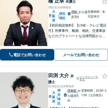
橋 正幸
弁護士
堺駅前法律事務所
大
堺駅
から徒
営業時間：本
堺市
阪
|
日定休日
歩3分
堺区
府
【初回相談無料】【LINE・テレビ電話
可】刑事事件、離婚、相続、交通事故
などのプライベートな法律問題から、
契約書レビューなどの企業法務や学校
法務、プロスポーツ選手の相談まで幅
広く対応。トラブル解決のための身近
電話でお問い合わせ
メールでお問い合わせ
な相談相手として、お気軽にご連絡く
ださい。
田渕 大介
弁
インタビューを
見る
護士
田渕総合法律事務所
堺
堺東駅
か
営業時間：10:00~1
大
市
7:00（土日祝日）
ら徒歩5
阪
|
堺
分
府
区