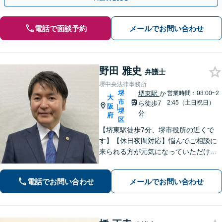
電話で面談予約
メールでお問い合わせ
野田 雅史
弁護士
堺中央法律事務所
堺
堺東駅
か
営業時間：08:00~2
大
市
2:45（土日祝日）
ら徒歩7
阪
|
堺
分
府
区
【堺東駅徒歩7分、堺市役所の近くで
す】【休日夜間対応】悩んでご相談に
来られる方が元気になっていただける
と幸いでございます。まずは、お気軽
に法律相談のご予約についてお問合せ
電話でお問い合わせ
メールでお問い合わせ
ください。分野によっては、初回30分
間の無料相談を実施しております。