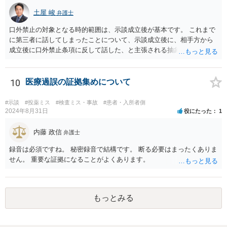
土屋 峻
弁護士
口外禁止の対象となる時的範囲は、示談成立後が基本です。 これまで
に第三者に話してしまったことについて、示談成立後に、相手方から
成立後に口外禁止条項に反して話した、と主張される抽象的な可能性
はありますが、立証困難でしょう。
10
医療過誤の証拠集めについて
#示談
#投薬ミス
#検査ミス・事故
#患者・入所者側
2024年8月31日
役にたった
1
内藤 政信
弁護士
録音は必須ですね。 秘密録音で結構です。 断る必要はまったくありま
せん。 重要な証拠になることがよくあります。
もっとみる