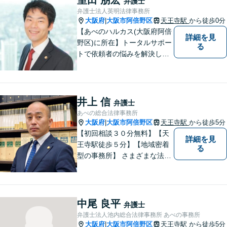
弁護士
／遺産分割／離婚／債務整理
弁護士法人英明法律事務所
／その他
大阪府
大阪市阿倍野区
天王寺駅
から徒歩0分
|
【あべのハルカス(大阪府阿倍
詳細を見
野区)に所在】トータルサポー
る
トで依頼者の悩みを解決しま
す。
井上 信
弁護士
あべの総合法律事務所
大阪府
大阪市阿倍野区
天王寺駅
から徒歩5分
|
【初回相談３０分無料】【天
詳細を見
王寺駅徒歩５分】【地域密着
る
型の事務所】 さまざまな法律
問題について相談者・依頼者
の立場に立って、親身に助
言・活動します。 交通事故、
相続、インターネット上のト
中尾 良平
弁護士
ラブルに注力！！
弁護士法人池内総合法律事務所 あべの事務所
大阪府
大阪市阿倍野区
天王寺駅
から徒歩5分
|