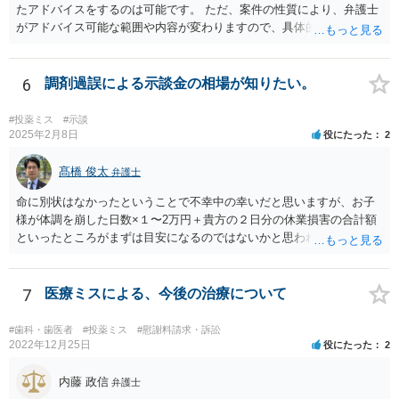
たアドバイスをするのは可能です。 ただ、案件の性質により、弁護士
がアドバイス可能な範囲や内容が変わりますので、具体的な状況と共
にお問合せください（弁護士費用も個別にお答えすること可能で
す）。
6
調剤過誤による示談金の相場が知りたい。
#投薬ミス
#示談
2025年2月8日
役にたった
2
髙橋 俊太
弁護士
命に別状はなかったということで不幸中の幸いだと思いますが、お子
様が体調を崩した日数×１〜2万円＋貴方の２日分の休業損害の合計額
といったところがまずは目安になるのではないかと思われます。
7
医療ミスによる、今後の治療について
#歯科・歯医者
#投薬ミス
#慰謝料請求・訴訟
2022年12月25日
役にたった
2
内藤 政信
弁護士