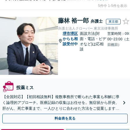
5件中 1-5件を表示
藤林 裕一郎
弁護士
東京都
弁護士法人クローバー 東京法律事務所
堺市堺区
面談方法(対
営業時間：09:
からも相
面・電話・ビデ
00~23:00（土
談受付中
オなど)は応相
日祝日）
談
投薬ミス
【全国対応】【初回相談無料】複数事務所で断られた事案も和解に導
く論理的アプローチ。医療記録の収集はお任せを。無症状から肝炎、
肝がん、死亡事案まで、一人ひとりに合わせた方法をご提案します。
手続きの負担を減らし、権利を守ります。
料金表を見る