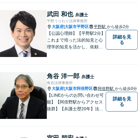
個室】
武田 和也
弁護士
平野うりわり法律事務所
大阪府
大阪市平野区
平野駅
から徒歩2分
|
【公認心理師】【平野駅2分】
詳細を見
これまで培った法的知見と心
る
理学的知見を活かし、依頼者
様の不安や悩みに寄り添いな
がら、問題解決に向けて尽力
いたします。 どんなお悩みで
も、まずはご相談ください。
角谷 洋一郎
弁護士
角谷法律事務所
大阪府
大阪市阿倍野区
阿倍野駅
から徒歩0分
|
【LINEからのお問い合わせ可
詳細を見
能】【阿倍野駅からアクセス
る
抜群】【弁護士歴20年】法テ
ラス・弁護士費用特約の利用
が可能です。丁寧なヒアリン
グ・他士業連携によるワンス
トップ対応が強み！交通事故
室田 朋宏