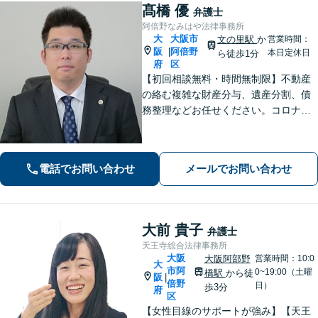
髙橋 優
弁護士
阿倍野なみはや法律事務所
大
大阪市
文の里駅
か
営業時間：
阪
阿倍野
|
本日定休日
ら徒歩1分
府
区
【初回相談無料・時間無制限】不動産
の絡む複雑な財産分与、遺産分割、債
務整理などお任せください。コロナ禍
でお困りの方のご相談を積極的に受け
ております。一人ひとりの不安に寄り
添い、皆さまが安心して暮らせるよ
電話でお問い合わせ
メールでお問い合わせ
う、全力でお守りします。
大前 貴子
弁護士
天王寺総合法律事務所
大阪
大阪阿部野
営業時間：10:0
大
市阿
0~19:00（土曜
橋駅
から徒
阪
|
倍野
日）
歩3分
府
区
【女性目線のサポートが強み】【天王