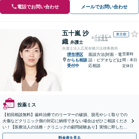
電話でお問い合わせ
メールでお問い合わせ
五十嵐 沙
東京都
インタビュ
ーを見る
織
弁護士
弁護士法人広尾有栖川法律事務所
営業時
堺市堺区
面談方法(対面・電
からも相談
話・ビデオなど)は
間：本日
受付中
応相談
定休日
投薬ミス
【初回相談無料】歯科治療でのリーマーの破損、脱毛やシミ取りでの
火傷などクリニック側の対応に納得できない場合はぜひご相談くださ
い！【医療法人の法務・クリニックの顧問経験あり】実情に即したア
ドバイスで、納得のできるトラブルの解決を目指します。
料金表を見る