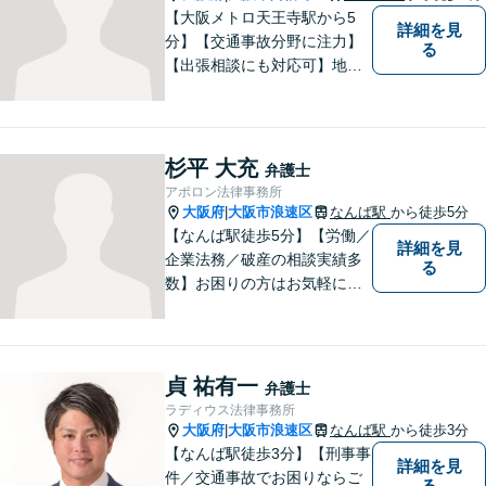
【大阪メトロ天王寺駅から5
詳細を見
分】【交通事故分野に注力】
る
【出張相談にも対応可】地元
大阪市で法律問題にお困りの
方々に全力でサポートいたし
ます。個人・法人を問わず、
幅広い法律サービスを提供い
杉平 大充
弁護士
たします。お気軽にご相談く
アポロン法律事務所
ださい。
大阪府
大阪市浪速区
なんば駅
から徒歩5分
|
【なんば駅徒歩5分】【労働／
詳細を見
企業法務／破産の相談実績多
る
数】お困りの方はお気軽にご
相談ください。手遅れになら
ないよう適切に対処してまい
ります。
貞 祐有一
弁護士
ラディウス法律事務所
大阪府
大阪市浪速区
なんば駅
から徒歩3分
|
【なんば駅徒歩3分】【刑事事
詳細を見
件／交通事故でお困りならご
る