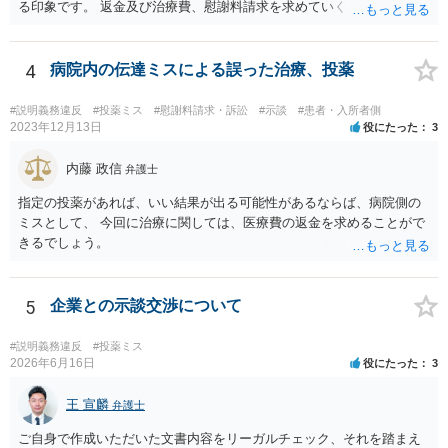
る印象です。 返金及び治療費、慰謝料請求を求めていくことになるか
と思います。 ご自身で内容証明を出すこともあり得ますが、弁護士が
代理人として病院側との交渉窓口となることも方法の一つです。 ご自
身で内容証明を出される場合、書面にご質問者の不利になる事情を記
4
病院内の伝達ミスによる誤った治療、投薬
載した場合はそれ以降の交渉ハードルが上がってしまうため慎重に検
討されるとよいでしょう。
#説明義務違反
#投薬ミス
#慰謝料請求・訴訟
#示談
#患者・入所者側
2023年12月13日
役にたった
3
内藤 政信
弁護士
指定の投薬があれば、いい結果が出る可能性があるならば、病院側の
ミスとして、 今回に治療に関しては、医療費の返金を求めることがで
きるでしょう。
5
企業との示談交渉について
#説明義務違反
#投薬ミス
2026年6月16日
役にたった
3
王 宣麟
弁護士
ご自身で作成いただいた文書内容をリーガルチェック、それを踏まえ