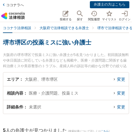
弁護士の方はこちら
ココナラへ
投稿する
探す
閲覧履歴
マイリスト
ログイン
ココナラ法律相談
大阪府で法律相談できる弁護士
堺市で法律相談でき
堺市堺区の投薬ミスに強い弁護士
大阪府の堺市堺区で投薬ミスに強い弁護士が5名見つかりました。初回面談無料
や休日面談に対応している弁護士なども掲載中。医療・介護問題に関係する歯
科治療ミスや美容整形のトラブル、産婦人科の訴訟等の細かな分野での絞り込
み検索もでき便利です。特に堺中央法律事務所の野田 雅史弁護士や堺駅前法律
事務所の橋 正幸弁護士、田渕総合法律事務所の田渕 大介弁護士のプロフィール
エリア
大阪府、堺市堺区
変更
情報や弁護士費用、強みなどが注目されています。『堺市堺区で土日や夜間に
発生した投薬ミスのトラブルを今すぐに弁護士に相談したい』『投薬ミスのト
相談内容
医療・介護問題、投薬ミス
変更
ラブル解決の実績豊富な近くの弁護士を検索したい』『初回相談無料で投薬ミ
スを法律相談できる堺市堺区内の弁護士に相談予約したい』などでお困りの相
談者さんにおすすめです。
詳細条件
未選択
変更
5
人の弁護士が見つかりました
(検索結果について詳しくは
こちら
)