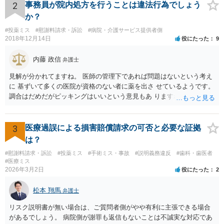
2
事務員が院内処方を行うことは違法行為でしょう
か？
#投薬ミス
#慰謝料請求・訴訟
#病院・介護サービス提供者側
2018年12月14日
役にたった
9
内藤 政信
弁護士
見解が分かれてますね。 医師の管理下であれば問題はないという考え
に 基ずいて多くの医院が資格のない者に薬を出さ せているようです。
調合はだめだがピッキングはいいという意見もあ りますね。 また患者
の負担軽減のために、薬剤師なく院内 処方を積極的に進めてる医者も
いますね。 院外とではかなり金額が低くなるようです。 したがって、
違法とは断じきれないですね。 あなたが罪になることは、まったくあ
3
医療過誤による損害賠償請求の可否と必要な証拠
りません。 やめるなら、２週間ルールにのっとってやめたほう がいい
は？
でしょう。
#慰謝料請求・訴訟
#投薬ミス
#手術ミス・事故
#説明義務違反
#歯科・歯医者
#医療ミス
2026年3月2日
役にたった
2
松本 翔馬
弁護士
リスク説明書が無い場合は、ご質問者側がやや有利に主張できる場合
があるでしょう。 病院側が謝罪も返信もないことは不誠実な対応であ