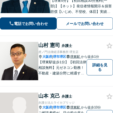
【堺東5分】【初回相談30分無料(一
部)】【ネット】発信者情報開示＆損害
賠償【いじめ、不登校、体罰】実績豊
富【離婚問題】不倫・離婚に注力／有
利な条件での慰謝料・離婚【労働問
電話でお問い合わせ
メールでお問い合わせ
題】ハラスメント事案の実績／裁判を
見据えて加害者・会社と交渉【土日祝
対応】
山村 憲司
弁護士
虎ノ門法律経済事務所 堺支店
大阪府
堺市堺区
堺東駅
から徒歩1分
|
【堺東駅徒歩1分】【初回法律
詳細を見
相談無料】元ゼネコン勤務！
る
不動産・建築分野に精通する
弁護士。その他、遺産相続・
労働問題・債権回収など多岐
にわたる事案に対応可能で
山本 克己
す！全国の支店ネットワーク
弁護士
を活かし、迅速な解決を目指
弁護士法人ライカブリッジ
します。【夜間土日祝可】
大阪府
堺市堺区
堺東駅
から徒歩10分
|
ご相談者様が、目の前の扉を