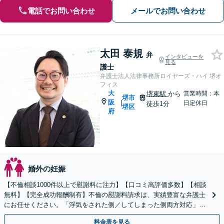
電話でお問い合わせ
メールでお問い合わせ
太田 泰規
弁
インタビューを
見る
護士
弁護士法人法律事務所ロイヤーズ・ハイ 堺オ
フィス
大
堺東駅
から
営業時間：本
堺市
阪
|
日定休日
徒歩1分
堺区
府
婚外の妊娠
【不倫相談1000件以上で慰謝料に注力】【口コミ高評価多数】【相談
無料】【完全成功報酬制有】不倫の慰謝料請求は、実績豊富な弁護士
にお任せください。「浮気をされた側／してしまった側両方対応」人
情派弁護士！
料金表を見る