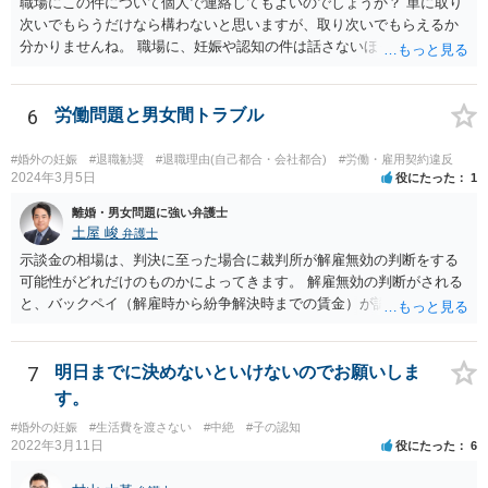
職場にこの件について個人で連絡してもよいのでしょうか？ 単に取り
次いでもらうだけなら構わないと思いますが、取り次いでもらえるか
分かりませんね。 職場に、妊娠や認知の件は話さないほうがよいと思
います。 それとも弁護士を通すべきなのでしょうか？ 相談者で対応が
難しいと思われれば、弁護士に入ってもらうことも検討されてくださ
い。 一度、お近くの弁護士に相談されてみてもよいと思います。
6
労働問題と男女間トラブル
#婚外の妊娠
#退職勧奨
#退職理由(自己都合・会社都合)
#労働・雇用契約違反
2024年3月5日
役にたった
1
離婚・男女問題に強い弁護士
土屋 峻
弁護士
示談金の相場は、判決に至った場合に裁判所が解雇無効の判断をする
可能性がどれだけのものかによってきます。 解雇無効の判断がされる
と、バックペイ（解雇時から紛争解決時までの賃金）が認められるの
で、解雇無効の判断をする可能性が高ければバックペイ＋解決金が基
準となります。解決金の基準は、半年から１年程度の賃金相当額くら
いだと思います。 この件は、弁護士に具体的な内容について、ご相談
7
明日までに決めないといけないのでお願いしま
された方がよい事案だと考えます。
す。
#婚外の妊娠
#生活費を渡さない
#中絶
#子の認知
2022年3月11日
役にたった
6