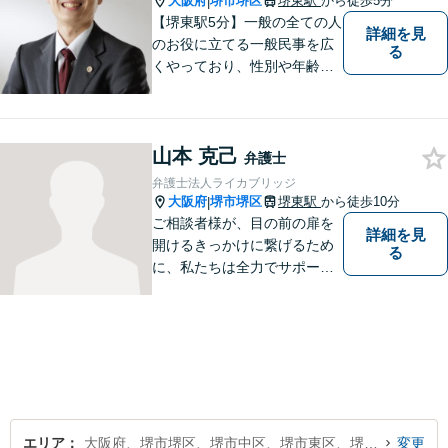
大阪府
堺市堺区
堺東駅
から徒歩5分
|
【堺東駅5分】一般の全ての人
詳細を見
のお役に立てる一般民事を広
る
くやっており、性別や年齢を
問わず様々なご相談、ご依頼
を受けています。相談者の
方、依頼者の方の気持ちに真
山本 克己
摯に寄り添い、困難な問題に
弁護士
も粘り強く対峙して、信頼を
弁護士法人ライカブリッジ
積み重ねていきたいと考えて
大阪府
堺市堺区
堺東駅
から徒歩10分
|
います。
ご相談者様が、目の前の扉を
詳細を見
開けるきっかけに繋げるため
る
に、私たちは全力でサポート
させていただきます。お悩み
の方は、一人で抱え込まずお
気軽にご相談ください。
エリア
大阪府、堺市堺区、堺市中区、堺市東区、堺市西区、堺市南区、堺市北区、堺市美原区
変更