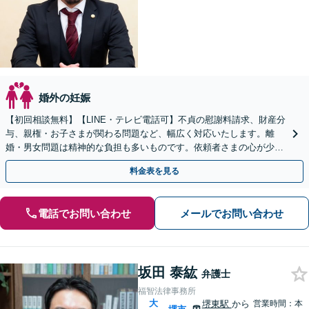
婚外の妊娠
【初回相談無料】【LINE・テレビ電話可】不貞の慰謝料請求、財産分
与、親権・お子さまが関わる問題など、幅広く対応いたします。離
婚・男女問題は精神的な負担も多いものです。依頼者さまの心が少し
でも軽くなるよう、親身に寄り添って対応いたします。
料金表を見る
電話でお問い合わせ
メールでお問い合わせ
坂田 泰紘
弁護士
福智法律事務所
大
堺東駅
から
営業時間：本