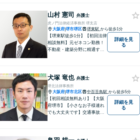
山村 憲司
弁護士
虎ノ門法律経済事務所 堺支店
大阪府
堺市堺区
堺東駅
から徒歩1分
|
【堺東駅徒歩1分】【初回法律
詳細を見
相談無料】元ゼネコン勤務！
る
不動産・建築分野に精通する
弁護士。その他、遺産相続・
労働問題・債権回収など多岐
にわたる事案に対応可能で
犬塚 竜也
す！全国の支店ネットワーク
弁護士
を活かし、迅速な解決を目指
堺北法律事務所
します。【夜間土日祝可】
大阪府
堺市北区
中百舌鳥駅
から徒歩5分
|
【初回相談無料あり】【大阪
詳細を見
府堺市】【小さなお子様連れ
る
でも大丈夫です】交通事故、
離婚、相続、借金問題の初回
相談料は無料です。親身にな
ってご相談に乗ります。