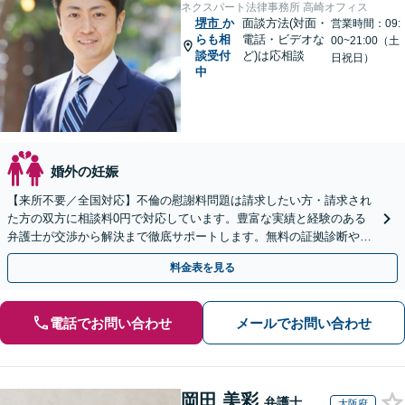
ネクスパート法律事務所 高崎オフィス
堺市
か
面談方法(対面・
営業時間：09:
らも相
電話・ビデオな
00~21:00（土
談受付
ど)は応相談
日祝日）
中
婚外の妊娠
【来所不要／全国対応】不倫の慰謝料問題は請求したい方・請求され
た方の双方に相談料0円で対応しています。豊富な実績と経験のある
弁護士が交渉から解決まで徹底サポートします。無料の証拠診断や着
手金の返還保証もありますので安心してご相談ください。
料金表を見る
電話でお問い合わせ
メールでお問い合わせ
岡田 美彩
弁護士
大阪府