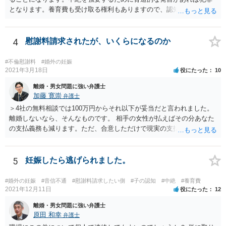
となります。養育費も受け取る権利もありますので、認知等につきお
相手がきちんと対応しないのであれば弁護士にご相談されることをお
勧めします。
4
慰謝料請求されたが、いくらになるのか
#不倫慰謝料
#婚外の妊娠
2021年3月18日
役にたった
10
離婚・男女問題に強い弁護士
加藤 寛崇
弁護士
＞4社の無料相談では100万円からそれ以下が妥当だと言われました。
離婚しないなら、そんなものです。 相手の女性が払えばその分あなた
の支払義務も減ります。ただ、合意しただけで現実の支払がないなら
減りません。
5
妊娠したら逃げられました。
#婚外の妊娠
#音信不通
#慰謝料請求したい側
#子の認知
#中絶
#養育費
2021年12月11日
役にたった
12
離婚・男女問題に強い弁護士
原田 和幸
弁護士