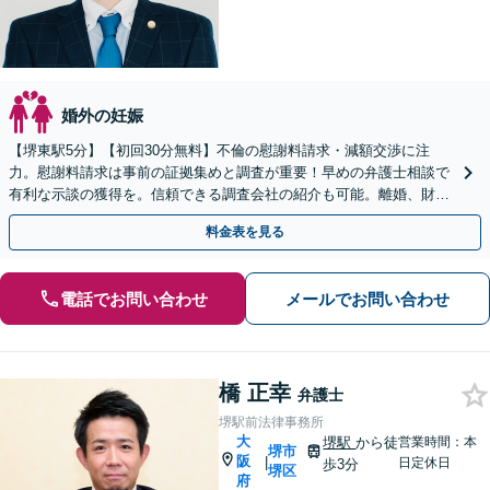
婚外の妊娠
【堺東駅5分】【初回30分無料】不倫の慰謝料請求・減額交渉に注
力。慰謝料請求は事前の証拠集めと調査が重要！早めの弁護士相談で
有利な示談の獲得を。信頼できる調査会社の紹介も可能。離婚、財産
分与、親権、面会交流などにも注力【オンライン相談可】
料金表を見る
電話でお問い合わせ
メールでお問い合わせ
橋 正幸
弁護士
堺駅前法律事務所
大
堺駅
から徒
営業時間：本
堺市
阪
|
日定休日
歩3分
堺区
府