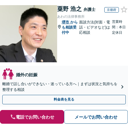
粟野 浩之
弁護士
京都府
あわの法律事務所
営業時
堺市
から
面談方法(対面・電
も相談受
話・ビデオなど)は
間：本日
付中
応相談
定休日
婚外の妊娠
離婚で話し合いができない・迷っている方へ｜まずは状況と気持ちを
整理する相談
料金表を見る
電話でお問い合わせ
メールでお問い合わせ