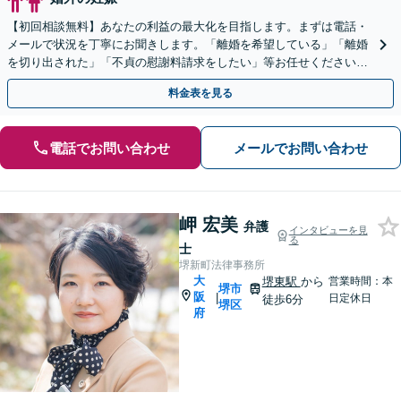
【初回相談無料】あなたの利益の最大化を目指します。まずは電話・
メールで状況を丁寧にお聞きします。「離婚を希望している」「離婚
を切り出された」「不貞の慰謝料請求をしたい」等お任せください。
【リーズナブルな料金設定】
料金表を見る
電話でお問い合わせ
メールでお問い合わせ
岬 宏美
弁護
インタビューを見
る
士
堺新町法律事務所
大
堺東駅
から
営業時間：本
堺市
阪
|
日定休日
徒歩6分
堺区
府