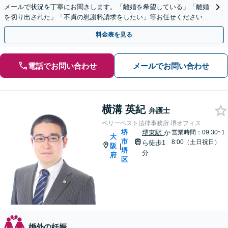
メールで状況を丁寧にお聞きします。「離婚を希望している」「離婚
を切り出された」「不貞の慰謝料請求をしたい」等お任せください。
【リーズナブルな料金設定】
料金表を見る
電話でお問い合わせ
メールでお問い合わせ
横溝 英紀
弁護士
ベリーベスト法律事務所 堺オフィス
堺
堺東駅
か
営業時間：09:30~1
大
市
8:00（土日祝日）
ら徒歩1
阪
|
堺
分
府
区
婚外の妊娠