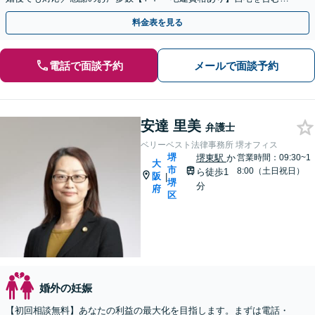
産分与や離婚後の生活の見通しも相談可能
料金表を見る
電話で面談予約
メールで面談予約
安達 里美
弁護士
ベリーベスト法律事務所 堺オフィス
堺
堺東駅
か
営業時間：09:30~1
大
市
8:00（土日祝日）
ら徒歩1
阪
|
堺
分
府
区
婚外の妊娠
【初回相談無料】あなたの利益の最大化を目指します。まずは電話・