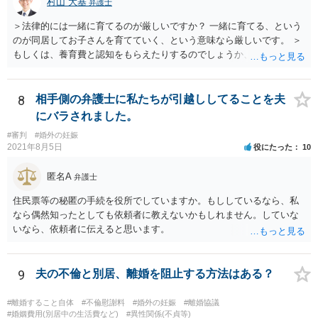
村山 大基
弁護士
＞法律的には一緒に育てるのが厳しいですか？ 一緒に育てる、という
のが同居してお子さんを育てていく、という意味なら厳しいです。 ＞
もしくは、養育費と認知をもらえたりするのでしょうか、 相手が認知
を拒む場合、調停や裁判などの手続きで認知を求める必要がありま
す。 また、認知されたことを前提に、父親として子を養う義務があり
ますので、 養育費を請求できます。 ただ、極端な話相手に収入がなか
8
相手側の弁護士に私たちが引越ししてることを夫
ったり、行方不明だったりすると、実際上の回収が難しい可能性はあ
にバラされました。
ります。
#審判
#婚外の妊娠
2021年8月5日
役にたった
10
匿名A
弁護士
住民票等の秘匿の手続を役所でしていますか。もししているなら、私
なら偶然知ったとしても依頼者に教えないかもしれません。していな
いなら、依頼者に伝えると思います。
9
夫の不倫と別居、離婚を阻止する方法はある？
#離婚すること自体
#不倫慰謝料
#婚外の妊娠
#離婚協議
#婚姻費用(別居中の生活費など)
#異性関係(不貞等)