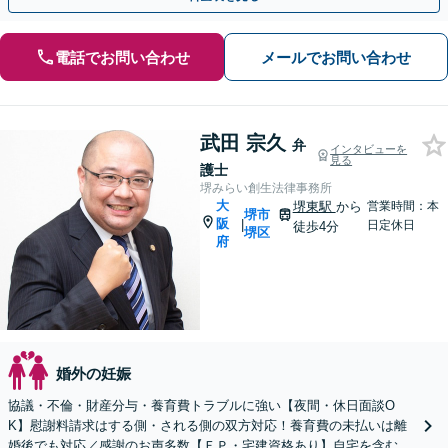
電話でお問い合わせ
メールでお問い合わせ
武田 宗久
弁
インタビューを
見る
護士
堺みらい創生法律事務所
大
堺東駅
から
営業時間：本
堺市
阪
|
日定休日
徒歩4分
堺区
府
婚外の妊娠
協議・不倫・財産分与・養育費トラブルに強い【夜間・休日面談O
K】慰謝料請求はする側・される側の双方対応！養育費の未払いは離
婚後でも対応／感謝のお声多数【ＦＰ・宅建資格あり】自宅を含む財