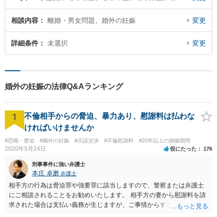
相談内容
離婚・男女問題、婚外の妊娠
変更
詳細条件
未選択
変更
婚外の妊娠の法律Q&Aランキング
1
不倫相手からの脅迫、暴力あり、慰謝料は払わな
ければいけませんか
#恐喝・脅迫
#婚外の妊娠
#示談交渉
#不倫慰謝料
#20年以上の婚姻期間
2020年5月24日
役にたった
176
刑事事件に強い弁護士
本庄 卓磨
弁護士
相手方の行為は脅迫罪や強要罪に該当しますので、警察または弁護士
にご相談されることをお勧めいたします。 相手方の妻から慰謝料を請
求された場合は支払い義務が生じますが、ご事情からすると減額交渉
をする余地は十分にありそうです。