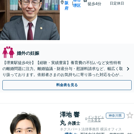
堺市
阪
|
日定休日
徒歩4分
堺区
府
婚外の妊娠
【堺東駅徒歩4分】【経験・実績豊富】養育費の不払いなど女性特有
の離婚問題に注力。離婚協議・財産分与・慰謝料請求など、幅広く取
り扱っております。依頼者さまのお気持ちに寄り添った対応を心がけ
ます。【夜間・休日対応可能】【完全個室完備】
料金表を見る
澤地 響
神奈川県
インタビュ
ーを見る
丸
弁護士
ネクスパート法律事務所 横浜オフィス