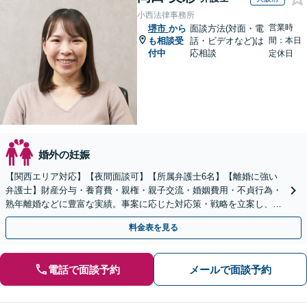
小西法律事務所
営業時
堺市
から
面談方法(対面・電
も相談受
話・ビデオなど)は
間：本日
付中
応相談
定休日
婚外の妊娠
【関西エリア対応】【夜間面談可】【所属弁護士6名】【離婚に強い
弁護士】財産分与・養育費・親権・親子交流・婚姻費用・不貞行為・
熟年離婚などに豊富な実績。事案に応じた対応策・戦略を立案し、全
力で闘います。明るい人生の再スタートを！
料金表を見る
電話で面談予約
メールで面談予約