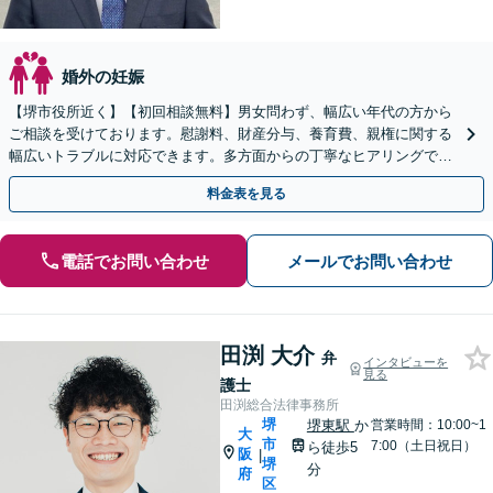
婚外の妊娠
【堺市役所近く】【初回相談無料】男女問わず、幅広い年代の方から
ご相談を受けております。慰謝料、財産分与、養育費、親権に関する
幅広いトラブルに対応できます。多方面からの丁寧なヒアリングで証
拠を見つけ出し、有利な解決を目指します。
料金表を見る
電話でお問い合わせ
メールでお問い合わせ
田渕 大介
弁
インタビューを
見る
護士
田渕総合法律事務所
堺
堺東駅
か
営業時間：10:00~1
大
市
7:00（土日祝日）
ら徒歩5
阪
|
堺
分
府
区