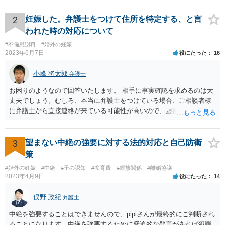
2
妊娠した。弁護士をつけて住所を特定する、と言
われた時の対応について
#不倫慰謝料
#婚外の妊娠
2023年6月7日
役にたった
16
小峰 将太郎
弁護士
お困りのようなので回答いたします。 相手に事実確認を求めるのは大
丈夫でしょう。むしろ、本当に弁護士をつけている場合、ご相談者様
に弁護士から直接連絡が来ている可能性が高いので、虚言の可能性も
確かにあります。 弁護士は身分や素性を非公開する意味はないので、
相手にそのことを聞くことに問題はありません。 逆に本当に弁護士を
つけているような場合はこちらも、弁護士に相談した方がよいかと考
3
望まない中絶の強要に対する法的対応と自己防衛
えます。 ご参考になれば幸いです。
策
#婚外の妊娠
#中絶
#子の認知
#養育費
#親族関係
#離婚協議
2023年4月9日
役にたった
14
俣野 政紀
弁護士
中絶を強要することはできませんので、pipiさんが最終的にご判断され
ることになります。中絶を強要するために脅迫的な発言があれば犯罪