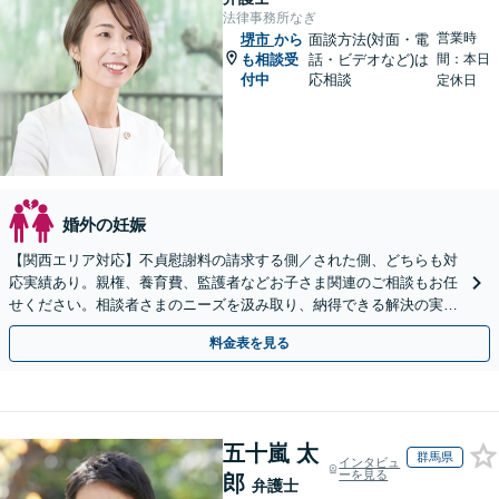
法律事務所なぎ
営業時
堺市
から
面談方法(対面・電
も相談受
話・ビデオなど)は
間：本日
付中
応相談
定休日
婚外の妊娠
【関西エリア対応】不貞慰謝料の請求する側／された側、どちらも対
応実績あり。親権、養育費、監護者などお子さま関連のご相談もお任
せください。相談者さまのニーズを汲み取り、納得できる解決の実現
を目指します【Web面談可】【初回相談無料】
料金表を見る
五十嵐 太
群馬県
インタビュ
ーを見る
郎
弁護士