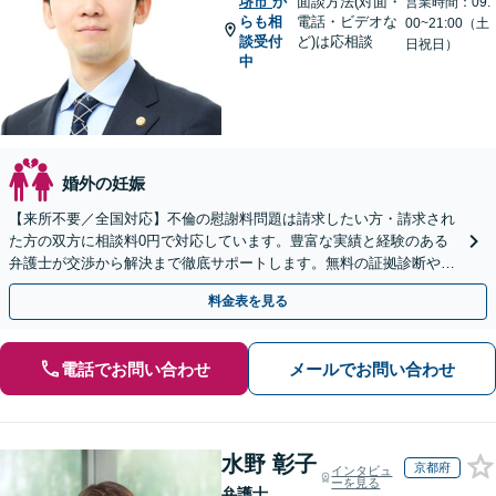
堺市
か
面談方法(対面・
営業時間：09:
らも相
電話・ビデオな
00~21:00（土
談受付
ど)は応相談
日祝日）
中
婚外の妊娠
【来所不要／全国対応】不倫の慰謝料問題は請求したい方・請求され
た方の双方に相談料0円で対応しています。豊富な実績と経験のある
弁護士が交渉から解決まで徹底サポートします。無料の証拠診断や着
手金の返還保証もありますので安心してご相談ください。
料金表を見る
電話でお問い合わせ
メールでお問い合わせ
水野 彰子
京都府
インタビュ
ーを見る
弁護士