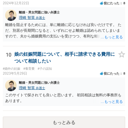
2024年12月22日
役にたった
8
離婚・男女問題に強い弁護士
理崎 智英
弁護士
離婚を阻止するためには、単に離婚に応じなければ良いだけです。 た
だ、別居が長期間になると、いずれにせよ離婚は認められてしまいま
すので、夫から婚姻費用の支払いを受けつつ、有利な離婚条件での離
婚を目指すというのが現実的な方策かと考えます。
10
娘の妊娠問題について、相手に請求できる費用に
ついて相談したい
#婚外の妊娠
#養育費
#子の認知
2023年5月29日
役にたった
8
離婚・男女問題に強い弁護士
理崎 智英
弁護士
このサイトで探されても良いと思います。 初回相談は無料の事務所も
あります。
もっとみる