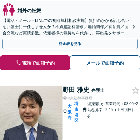
婚外の妊娠
【電話・メール・LINEでの初回無料相談実施】負担のかかる話し合い
を弁護士に一任しませんか？不貞慰謝料請求／離婚調停／養育費／面
会交流など実績多数。依頼者様の気持ちを代弁し、再出発をサポート
【完全個室】
料金表を見る
電話で面談予約
メールで面談予約
野田 雅史
弁護士
堺中央法律事務所
堺
堺東駅
か
営業時間：08:00~2
大
市
2:45（土日祝日）
ら徒歩7
阪
|
堺
分
府
区