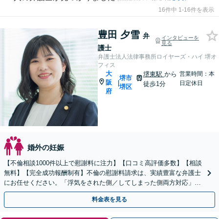
16件中 1-16件を表示
豊田 夕雪
弁
インタビューを
見る
護士
弁護士法人法律事務所ロイヤーズ・ハイ 堺オ
フィス
大
堺東駅
から
営業時間：本
堺市
阪
|
日定休日
徒歩1分
堺区
府
婚外の妊娠
【不倫相談1000件以上で慰謝料に注力】【口コミ高評価多数】【相談
無料】【完全成功報酬制有】不倫の慰謝料請求は、実績豊富な弁護士
にお任せください。「浮気をされた側／してしまった側両方対応」人
情派弁護士！
料金表を見る