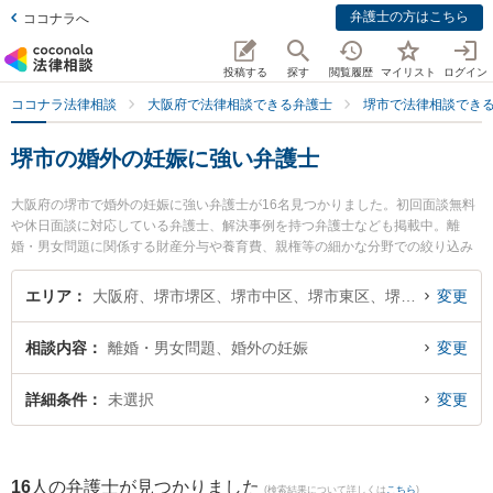
弁護士の方はこちら
ココナラへ
投稿する
探す
閲覧履歴
マイリスト
ログイン
ココナラ法律相談
大阪府で法律相談できる弁護士
堺市で法律相談でき
堺市の婚外の妊娠に強い弁護士
大阪府の堺市で婚外の妊娠に強い弁護士が16名見つかりました。初回面談無料
や休日面談に対応している弁護士、解決事例を持つ弁護士なども掲載中。離
婚・男女問題に関係する財産分与や養育費、親権等の細かな分野での絞り込み
検索もでき便利です。特に弁護士法人法律事務所ロイヤーズ・ハイ 堺オフィス
の豊田 夕雪弁護士や弁護士法人法律事務所ロイヤーズ・ハイ 堺オフィスの太田
エリア
大阪府、堺市堺区、堺市中区、堺市東区、堺市西区、堺市南区、堺市北区、堺市美原区
変更
泰規弁護士、堺みらい創生法律事務所の武田 宗久弁護士のプロフィール情報や
弁護士費用、強みなどが注目されています。『堺市で土日や夜間に発生した婚
相談内容
離婚・男女問題、婚外の妊娠
変更
外の妊娠のトラブルを今すぐに弁護士に相談したい』『婚外の妊娠のトラブル
解決の実績豊富な近くの弁護士を検索したい』『初回相談無料で婚外の妊娠を
法律相談できる堺市内の弁護士に相談予約したい』などでお困りの相談者さん
詳細条件
未選択
変更
におすすめです。
16
人の弁護士が見つかりました
(検索結果について詳しくは
こちら
)