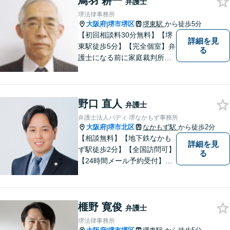
鳥羽 耕一
弁護士
堺法律事務所
大阪府
堺市堺区
堺東駅
から徒歩5分
|
【初回相談料30分無料】【堺
詳細を見
東駅徒歩5分】【完全個室】弁
る
護士になる前に家庭裁判所で
の裁判官の経験があります。
改正された家事事件手続法の
もとでも仕事をしてきました
野口 直人
ので、家庭裁判所の事件を中
弁護士
心に丁寧に対応したいと思っ
弁護士法人バディ 堺なかもず事務所
ています。
大阪府
堺市北区
なかもず駅
から徒歩2分
|
【相談無料】【地下鉄なかも
詳細を見
ず駅徒歩2分】【全国訪問可】
る
【24時間メール予約受付】
【当日相談可】お客様の目線
に立って、冷静かつ正確な助
言をすることを心がけており
榧野 寛俊
ます。
弁護士
堺法律事務所