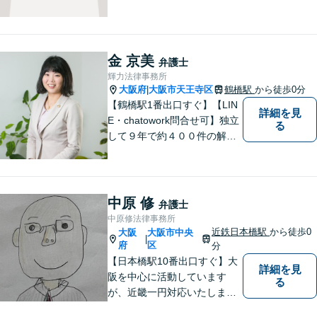
相談ください。手遅れになら
ないよう適切に対処してまい
ります。
金 京美
弁護士
輝力法律事務所
大阪府
大阪市天王寺区
鶴橋駅
から徒歩0分
|
【鶴橋駅1番出口すぐ】【LIN
詳細を見
E・chatowork問合せ可】独立
る
して９年で約４００件の解決
実績！依頼された案件は執念
で必ず解決する！離婚・借
金・刑事事件など、「粘り強
さ」「人間力」「交渉力」を
中原 修
弁護士
駆使して依頼者様の笑顔を取
中原修法律事務所
り戻すべく全力で取り組みま
近鉄日本橋駅
から徒歩0
大阪
大阪市中央
|
す。
府
区
分
【日本橋駅10番出口すぐ】大
詳細を見
阪を中心に活動しています
る
が、近畿一円対応いたしま
す。借金問題・交通事故・離