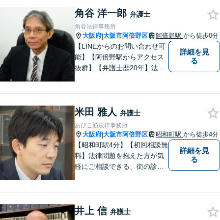
角谷 洋一郎
弁護士
角谷法律事務所
大阪府
大阪市阿倍野区
阿倍野駅
から徒歩0分
|
【LINEからのお問い合わせ可
詳細を見
能】【阿倍野駅からアクセス
る
抜群】【弁護士歴20年】法テ
ラス・弁護士費用特約の利用
が可能です。丁寧なヒアリン
グ・他士業連携によるワンス
米田 雅人
トップ対応が強み！交通事故
弁護士
／遺産分割／離婚／債務整理
あびこ筋法律事務所
／その他
大阪府
大阪市阿倍野区
昭和町駅
から徒歩4分
|
【昭和町駅4分】【初回相談無
詳細を見
料】法律問題を抱えた方が気
る
軽にご相談できる、街の診療
所のような親しみやすい環境
づくりをしております。離婚/
相続/不動産/債務整理など幅広
井上 信
い分野に対応しております。
弁護士