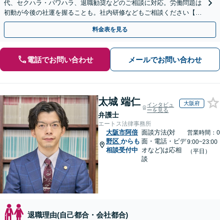
代、セクハラ・パワハラ、退職勧奨などのご相談に対応。労働問題は
初動が今後の社運を握ることも。社内研修などもご相談ください【夜
間・休日相談OK】柔軟な連絡体制／WEB面談も対応
料金表を見る
電話でお問い合わせ
メールでお問い合わせ
太城 端仁
大阪府
インタビュ
ーを見る
弁護士
エートス法律事務所
大阪市阿倍
面談方法(対
営業時間：0
野区
からも
面・電話・ビデ
9:00~23:00
相談受付中
オなど)は応相
（平日）
談
退職理由(自己都合・会社都合)