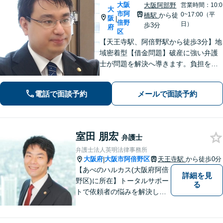
大阪
大阪阿部野
営業時間：10:0
大
市阿
0~17:00（平
橋駅
から徒
阪
|
倍野
日）
歩3分
府
区
【天王寺駅、阿倍野駅から徒歩3分】地
域密着型【借金問題】破産に強い弁護
士が問題を解決へ導きます。負担を減
らし新たなスタートを支援【離婚問
題】不貞の慰謝料請求、離婚協議・調
電話で面談予約
メールで面談予約
停、熟年離婚に対応。お一人で悩まず
ご相談ください。【夜間休日対応可】
室田 朋宏
弁護士
弁護士法人英明法律事務所
大阪府
大阪市阿倍野区
天王寺駅
から徒歩0分
|
【あべのハルカス(大阪府阿倍
詳細を見
野区)に所在】トータルサポー
る
トで依頼者の悩みを解決しま
す。