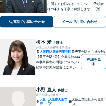
に関するお悩みはこちらへ。ご依頼者
様の不安を丁寧に解消します。【近鉄
大阪上本町駅より10秒】
電話でお問い合わせ
メールでお問い合わせ
榎本 愛
弁護士
弁護士法人新都法律事務所
大阪府
大阪市天王寺区
天王寺駅
から徒歩6分
|
【天王寺駅6分】企業法務/M&
詳細を見
A/事業再生の問題についての
る
経験や知識が豊富にございま
す！お客様の問題解決に向け
真摯かつ柔軟に対応させてい
ただきます。お気軽にご相談
ください。
小野 直人
弁護士
疋田会計法律事務所
大阪上本町駅
から徒歩4
大阪
大阪市天王寺
|
府
区
分