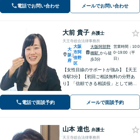
添い、皆さまが安心して暮らせるよ
電話でお問い合わせ
メールでお問い合わせ
う、全力でお守りします。
大前 貴子
弁護士
天王寺総合法律事務所
大阪
大阪阿部野
営業時間：10:0
大
市阿
0~19:00（平
橋駅
から徒
阪
|
倍野
日）
歩3分
府
区
【女性目線のサポートが強み】【天王
寺駅3分】【初回ご相談無料の分野あ
り】「信頼できる相談役」として納得
できる解決を目指します【離婚・男女
問題】安心して相談できる環境・関係
電話で面談予約
メールで面談予約
づくりを心がけます【借金・債務整
理】経済状況に応じて適切な解決策を
ご提案します
山本 達也
弁護士
天王寺総合法律事務所