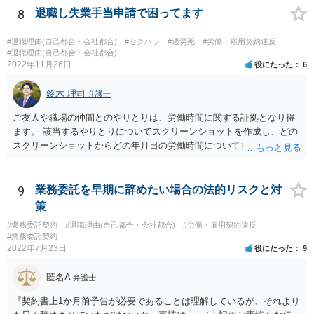
いだと思います。 この件は、弁護士に具体的な内容について、ご相談
8
退職し失業手当申請で困ってます
いてくれないと，辞任の登記をするためには，最終的には訴訟を提起
された方がよい事案だと考えます。
する必要が生じます。
#退職理由(自己都合・会社都合)
#セクハラ
#過労死
#労働・雇用契約違反
#退職理由(自己都合・会社都合)
2022年11月26日
役にたった
6
鈴木 理司
弁護士
ご友人や職場の仲間とのやりとりは、労働時間に関する証拠となり得
ます。 該当するやりとりについてスクリーンショットを作成し、どの
スクリーンショットからどの年月日の労働時間について推定できるか
報告書にまとめ、ハローワークに提出しましょう。
9
業務委託を早期に辞めたい場合の法的リスクと対
策
#業務委託契約
#退職理由(自己都合・会社都合)
#労働・雇用契約違反
#業務委託契約
2022年7月23日
役にたった
9
匿名A
弁護士
『契約書上1か月前予告が必要であることは理解しているが、それより