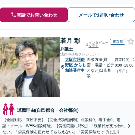
相談ください【土日祝対応可】企業側からのご相談も承ります
電話でお問い合わせ
メールでお問い合わせ
若月 彰
東京都
インタビュー
を見る
弁護士
法律事務所クレシェンド
大阪市阿倍
面談方法(対
営業時間：1
野区
からも
面・電話・ビデ
0:00~18:00
相談受付中
オなど)は応相
（平日）
談
退職理由(自己都合・会社都合)
【全国対応・来所不要】【完全成功報酬制】相談料0、着手金0。電
話・メール・WEB相談可能。【労働問題に特化】「残業代が支払われ
ない」「労災保険を使わせてもらえない」「労災保険だけでは足りな