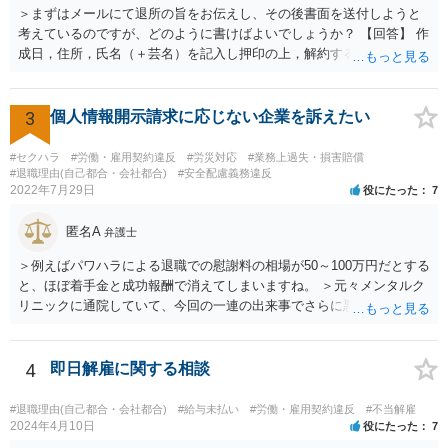
＞まずはメールにて退所の旨をお伝えし、その後書面を送付しようと
考えているのですが、どのように書けばよいでしょうか？ 【回答】 作
成日，住所，氏名（＋芸名）を記入し押印の上，解約する旨を伝える
内容を記載してください。 ＞私のような場合は損害賠償を請求される
ようなことはありますでしょうか？ 【回答】 特にないと思われます
が，仮に請求された場合はそれが「損害」に該当するのか検討するこ
3
個人情報開示請求に応じない企業を訴えたい
とになります。 ＞また、事務所をやめる際、「退所後しばらく芸能活
動禁止」「活動するなら名前を変える」ことを事務所側から要求され
#セクハラ
#労働・雇用契約違反
#労災対応
#業務上過失・損害賠償
たという事例を聞いたことがあります。所属する際にいただいた契約
#退職理由(自己都合・会社都合)
#安全配慮義務違反
2022年7月29日
役にたった
7
書にはそのようなことは書いていないのですが、仮にこれらを要求さ
れた場合には断ることは可能なのでしょうか？ 【回答】 契約書に記載
匿名A
がないのであれば，断ることができる可能性があります。 もし上記の
弁護士
ような要求をされた場合は，その根拠を明示してもらってください。
＞例えばパワハラによる退職での慰謝料の相場が50～100万円だとする
と、ほぼ着手金と成功報酬で消えてしまいますね。 ＞元々メンタルク
リニックに通院していて、今回の一連の出来事でさらに悪化した事実
を医師の診断書で証拠として提出しても慰謝料は変わらないですか？
万が一、慰謝料請求が認められるにしても金額としては微々たるもの
かと思いますが、依頼する弁護士に詳細を説明したうえで指示を仰い
4
即日解雇に関する相談
だ方がいいかと思います。
#退職理由(自己都合・会社都合)
#給与未払い
#労働・雇用契約違反
#不当解雇
2024年4月10日
役にたった
7