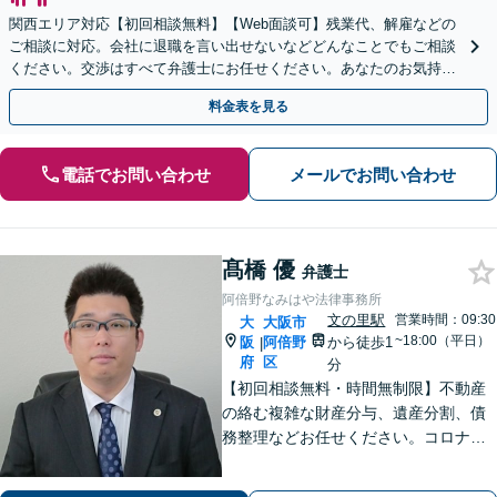
関西エリア対応【初回相談無料】【Web面談可】残業代、解雇などの
ご相談に対応。会社に退職を言い出せないなどどんなことでもご相談
ください。交渉はすべて弁護士にお任せください。あなたのお気持ち
を尊重した迅速な解決を目指します。
料金表を見る
電話でお問い合わせ
メールでお問い合わせ
髙橋 優
弁護士
阿倍野なみはや法律事務所
文の里駅
営業時間：09:30
大
大阪市
~18:00（平日）
阪
阿倍野
から徒歩1
|
府
区
分
【初回相談無料・時間無制限】不動産
の絡む複雑な財産分与、遺産分割、債
務整理などお任せください。コロナ禍
でお困りの方のご相談を積極的に受け
ております。一人ひとりの不安に寄り