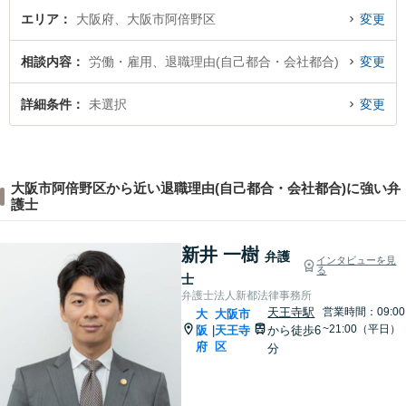
エリア
大阪府、大阪市阿倍野区
変更
相談内容
労働・雇用、退職理由(自己都合・会社都合)
変更
詳細条件
未選択
変更
大阪市阿倍野区から近い退職理由(自己都合・会社都合)に強い弁
護士
新井 一樹
弁護
インタビューを見
る
士
弁護士法人新都法律事務所
天王寺駅
営業時間：09:00
大
大阪市
~21:00（平日）
阪
天王寺
から徒歩6
|
府
区
分