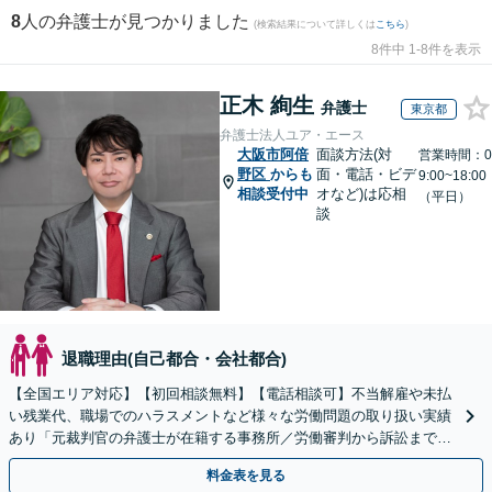
8
人の弁護士が見つかりました
(検索結果について詳しくは
こちら
)
8件中 1-8件を表示
正木 絢生
弁護士
東京都
弁護士法人ユア・エース
大阪市阿倍
面談方法(対
営業時間：0
野区
からも
面・電話・ビデ
9:00~18:00
相談受付中
オなど)は応相
（平日）
談
退職理由(自己都合・会社都合)
【全国エリア対応】【初回相談無料】【電話相談可】不当解雇や未払
い残業代、職場でのハラスメントなど様々な労働問題の取り扱い実績
あり「元裁判官の弁護士が在籍する事務所／労働審判から訴訟まで、
裁判官経験を活かした最適な戦略を立案」
料金表を見る