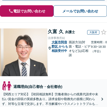
電話でお問い合わせ
メールでお問い合わせ
久富 久
弁護士
大阪府
法律事務所結
大阪市阿倍
面談方法(対
営業時間：0
野区
からも
面・電話・ビデ
9:30~18:30
相談受付中
オなど)は応相
（平日）
談
退職理由(自己都合・会社都合)
【関西エリア対応】【初回相談無料】労働者側からの残業代請求や未
払い賃金の回収の実績多数あり。請求金額や勤務先の規模に関わら
ず、対等な立場で交渉します。不当解雇やハラスメントトラブルもご