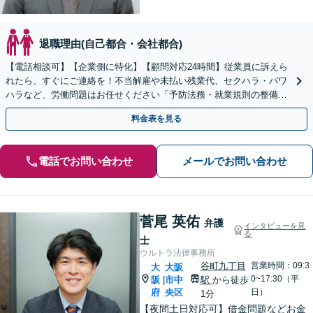
退職理由(自己都合・会社都合)
【電話相談可】【企業側に特化】【顧問対応24時間】従業員に訴えら
れたら、すぐにご連絡を！不当解雇や未払い残業代、セクハラ・パワ
ハラなど、労働問題はお任せください「予防法務・就業規則の整備で
トラブルを未然に防ぐ」【英語・韓国語対応】
料金表を見る
電話でお問い合わせ
メールでお問い合わせ
菅尾 英佑
弁護
インタビューを見
る
士
ウルトラ法律事務所
谷町九丁目
営業時間：09:3
大
大阪
0~17:30（平
阪
市中
駅
から徒歩
|
府
央区
日）
1分
【夜間土日対応可】借金問題などお金