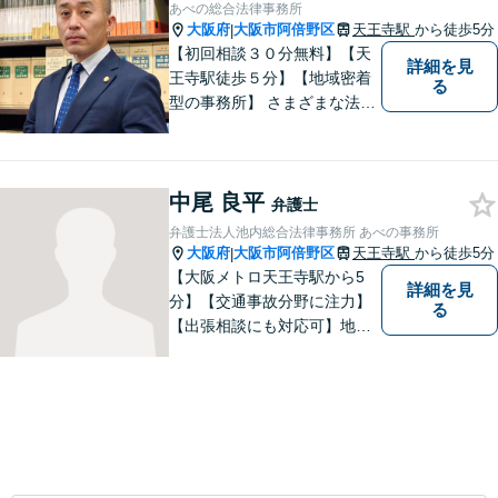
お気軽にご相談ください。
あべの総合法律事務所
【夜間・休日対応可】
大阪府
大阪市阿倍野区
天王寺駅
から徒歩5分
|
【初回相談３０分無料】【天
詳細を見
王寺駅徒歩５分】【地域密着
る
型の事務所】 さまざまな法律
問題について相談者・依頼者
の立場に立って、親身に助
言・活動します。 交通事故、
中尾 良平
相続、インターネット上のト
弁護士
ラブルに注力！！
弁護士法人池内総合法律事務所 あべの事務所
大阪府
大阪市阿倍野区
天王寺駅
から徒歩5分
|
【大阪メトロ天王寺駅から5
詳細を見
分】【交通事故分野に注力】
る
【出張相談にも対応可】地元
大阪市で法律問題にお困りの
方々に全力でサポートいたし
ます。個人・法人を問わず、
幅広い法律サービスを提供い
たします。お気軽にご相談く
ださい。