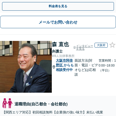
い。損害賠償請求したい」など労働問題はお任せを。
料金表を見る
メールでお問い合わせ
森 直也
大阪府
インタビュー
を見る
弁護士
WILL法律事務所
大阪市阿倍
面談方法(対
営業時間：1
野区
からも
面・電話・ビデ
0:00~18:00
相談受付中
オなど)は応相
（平日）
談
退職理由(自己都合・会社都合)
【関西エリア対応】初回相談無料【企業側の強い味方】未払い残業