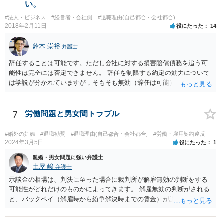
い。
#法人・ビジネス
#経営者・会社側
#退職理由(自己都合・会社都合)
2018年2月11日
役にたった
14
鈴木 崇裕
弁護士
辞任することは可能です。ただし会社に対する損害賠償債務を追う可
能性は完全には否定できません。 辞任を制限する約定の効力について
は学説が分かれていますが，そもそも無効（辞任は可能）と考える説
と，辞任の効力自体は認め，会社に対する債務不履行責任を負わされ
る可能性があると考える説が有力です。 ただし，いずれの説をとった
場合でも，会社にとって「不利な時期」に辞任したときは，「やむを
7
労働問題と男女間トラブル
得ない事由」がない限り，会社の損害を賠償しなければならなくなり
ます。 健康上の理由は「やむを得ない事由」の典型ですが，程度によ
#婚外の妊娠
#退職勧奨
#退職理由(自己都合・会社都合)
#労働・雇用契約違反
って異なります。 子会社の代表取締役が辞任を認めてくれるのであれ
2024年3月5日
役にたった
1
ば，少なくとも法律上は，親会社（子会社にとっての株主）の承諾は
離婚・男女問題に強い弁護士
必要ありません。 なお，子会社の代表取締役には，取締役辞任の登記
土屋 峻
弁護士
をしてもらわなければなりません。 親会社が株主代表訴訟を提起する
示談金の相場は、判決に至った場合に裁判所が解雇無効の判断をする
ことは理論上可能ですが，あなたに対して追及できる責任は，あなた
可能性がどれだけのものかによってきます。 解雇無効の判断がされる
自身が会社に対して追う責任（例えば任務懈怠責任）の範囲に留まり
と、バックペイ（解雇時から紛争解決時までの賃金）が認められるの
ます。子会社の負債をあなたに負わせることはできません。 実際上問
で、解雇無効の判断をする可能性が高ければバックペイ＋解決金が基
題となるのは，親会社からの圧力により，子会社の代表取締役があな
準となります。解決金の基準は、半年から１年程度の賃金相当額くら
たの辞任に応じてくれない場合ですね。 子会社の代表取締役が全く動