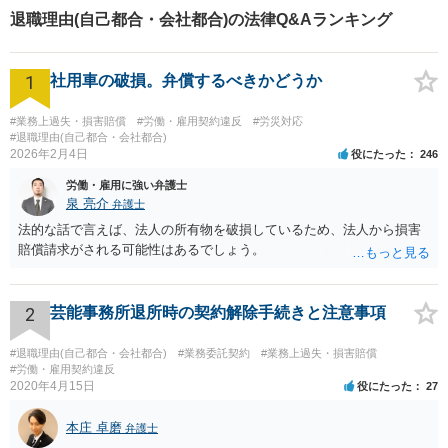
退職理由(自己都合・会社都合)の法律Q&Aランキング
1
社用車の破損。弁償するべきかどうか
#業務上過失・損害賠償
#労働・雇用契約違反
#労災対応
#退職理由(自己都合・会社都合)
2026年2月4日
役にたった
246
労働・雇用に強い弁護士
泉 亮介
弁護士
法的な話で言えば、法人の所有物を破損しているため、法人から損害
賠償請求がされる可能性はあるでしょう。
2
芸能事務所退所時の契約解除手続きと注意事項
#退職理由(自己都合・会社都合)
#業務委託契約
#業務上過失・損害賠償
#労働・雇用契約違反
2020年4月15日
役にたった
27
本庄 卓磨
弁護士