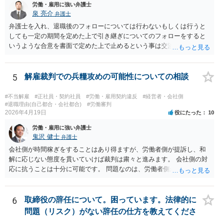
労働・雇用に強い弁護士
泉 亮介
弁護士
弁護士を入れ、退職後のフォローについては行わないもしくは行うと
しても一定の期間を定めた上で引き継ぎについてのフォローをすると
いうような合意を書面で定めた上で止めるという事は交渉次第で可能
でしょう。 また、弁護士を立てた場合は相手からの連絡の窓口を全て
弁護士とすることができるため、会社からの連絡を止めることもでき
るかと思われます。 精神的に会社側と対応するのが苦痛であるという
5
解雇裁判での兵糧攻めの可能性についての相談
場合には、弁護士を立てた上で退職についての条件面の交渉を行われ
ても良いでしょう。
#不当解雇
#正社員・契約社員
#労働・雇用契約違反
#経営者・会社側
#退職理由(自己都合・会社都合)
#労働審判
2026年4月19日
役にたった
10
労働・雇用に強い弁護士
鬼沢 健士
弁護士
会社側が時間稼ぎをすることはあり得ますが、労働者側が提訴し、和
解に応じない態度を貫いていけば裁判は粛々と進みます。 会社側の対
応に抗うことは十分に可能です。 問題なのは、労働者側が「争わな
い」「諦める」態度をとることです。
6
取締役の辞任について。困っています。法律的に
問題（リスク）がない辞任の仕方を教えてくださ