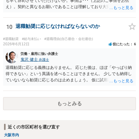
も早く辞めさせていただけないか。事情は･･･（上記のご事情をお伝
え）。契約と異なるお願いであることは理解しており大変申し訳ない
が、ご理解いただけると有り難い。』とお伝えされることでいかがで
しょうか。 先方は事業の一環として業務委託をしていますので、契約
書の内容をベースに話をしてくるものと思います。 ですので、契約の
10
退職勧奨に応じなければならないのか
規定を理解していることを示した上で、それでもなお事情があるため
真摯にお願いしたい、とお伝えした方が、多少は話が進みやすいかと
#退職勧奨
#給与未払い
#退職理由(自己都合・会社都合)
思います。
2026年6月12日
役にたった
6
労働・雇用に強い弁護士
鬼沢 健士
弁護士
退職勧奨に応じる義務はありません。 応じた後は、ほぼ「やっぱり納
得できない」という異議を述べることはできません。 少しでも納得し
ていないなら勧奨に応じるのは止めましょう。 仮に試用期間満了時に
本採用拒否とされれば、それを争うことは考えられます。
もっとみる
近くの市区町村を選び直す
大阪市内