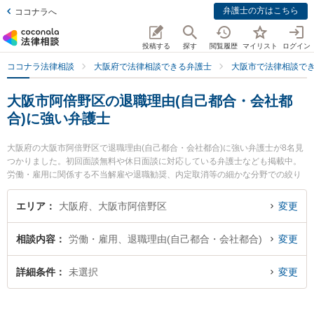
弁護士の方はこちら
ココナラへ
投稿する
探す
閲覧履歴
マイリスト
ログイン
ココナラ法律相談
大阪府で法律相談できる弁護士
大阪市で法律相談で
大阪市阿倍野区の退職理由(自己都合・会社都
合)に強い弁護士
大阪府の大阪市阿倍野区で退職理由(自己都合・会社都合)に強い弁護士が8名見
つかりました。初回面談無料や休日面談に対応している弁護士なども掲載中。
労働・雇用に関係する不当解雇や退職勧奨、内定取消等の細かな分野での絞り
込み検索もでき便利です。特に阿倍野なみはや法律事務所の髙橋 優弁護士や天
王寺総合法律事務所の大前 貴子弁護士、天王寺総合法律事務所の山本 達也弁護
エリア
大阪府、大阪市阿倍野区
変更
士のプロフィール情報や弁護士費用、強みなどが注目されています。『大阪市
阿倍野区で土日や夜間に発生した退職理由(自己都合・会社都合)のトラブルを今
相談内容
労働・雇用、退職理由(自己都合・会社都合)
変更
すぐに弁護士に相談したい』『退職理由(自己都合・会社都合)のトラブル解決の
実績豊富な近くの弁護士を検索したい』『初回相談無料で退職理由(自己都合・
会社都合)を法律相談できる大阪市阿倍野区内の弁護士に相談予約したい』など
詳細条件
未選択
変更
でお困りの相談者さんにおすすめです。