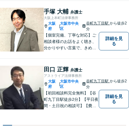
婚・相続といった身の回りの
トラブルから、刑事・詐欺、
手塚 大輔
弁護士
公害・行政事件まであらゆる
大阪上本町法律事務所
問題のご相談を承ります。小
谷町九丁目駅
から徒歩2
大阪
大阪市中央
|
さな悩み事でもお気軽にお問
府
区
分
合わせください。
【個室完備、丁寧な対応】ご
詳細を見
相談者様のお話をよく聴き、
る
分かりやすい言葉で、きめ細
やかに対応することを心がけ
ております。相談にお越しい
ただいた方々が安心して落ち
田口 正輝
弁護士
着いてお話することができる
アストライア法律事務所
よう、完全個室をご準備して
谷町九丁目駅
から徒歩2
大阪
大阪市中央
|
おります。どうぞお気軽にご
府
区
分
相談ください。
【初回相談料完全無料】【谷
詳細を見
町九丁目駅徒歩2分】【平日夜
る
間・土日祝の相談可】【費用
分割可能】お悩みに即時対応
いたします。