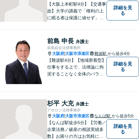
【大阪上本町駅4分】【交通事
詳細を見
故】大学の講義で「権利の上
る
に眠る者は保護に値せず」と
いう言葉に出会い、権利を行
使できずにいる方々の力にな
りたいと弁護士を志しまし
前島 申長
弁護士
た。 これまで多様なご相談に
前島綜合法律事務所
向き合ってきた経験を活か
大阪府
大阪市浪速区
難波駅
から徒歩4分
|
し、丁寧かつ柔軟な対応を心
【難波駅4分】【地域密着型】
詳細を見
がけています。
仕事をする上で、法律論に拘
る
泥することなく全体のバラン
ス論やどのような解決が依頼
者にとってベストかを常に考
えるように心がけています。
クライアントの話を丁寧に聞
杉平 大充
弁護士
き、意思疎通を測った上で最
アポロン法律事務所
適な解決策を提示します。
大阪府
大阪市浪速区
なんば駅
から徒歩5分
|
【なんば駅徒歩5分】【労働／
詳細を見
企業法務／破産の相談実績多
る
数】お困りの方はお気軽にご