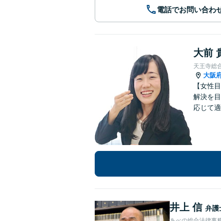
電話でお問い合わ
大前 
天王寺総
大阪
【女性目
解決を目
応じて適
井上 信
弁護
あべの総合法律事