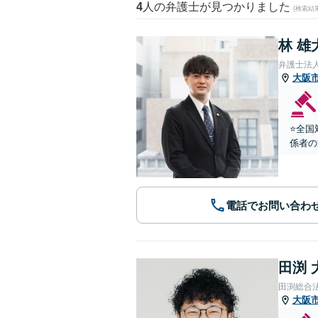
4
人の弁護士が見つかりました
(検索結
林 雄
弁護士法
大阪
⭐️全
係者の
電話でお問い合わ
田渕 
田渕総合
大阪