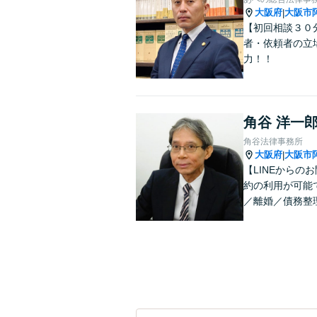
大阪府
大阪市
|
【初回相談３０
者・依頼者の立
力！！
角谷 洋一
角谷法律事務所
大阪府
大阪市
|
【LINEから
約の利用が可能
／離婚／債務整