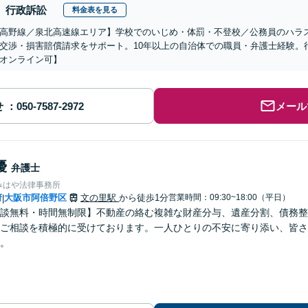
行政訴訟
料金表を見る
高野線／泉北高速線エリア】学校でのいじめ・体罰・不登校／公務員のハラ
交渉・損害賠償請求をサポート。10年以上の自治体での職員・弁護士経験。
オンライン可】
せ
メール
優
弁護士
みはや法律事務所
府
大阪市阿倍野区
文の里駅
から徒歩1分
営業時間：09:30~18:00（平日）
|
談無料・時間無制限】不動産の絡む複雑な財産分与、遺産分割、債務整
ご相談を積極的に受けております。一人ひとりの不安に寄り添い、皆さ
。