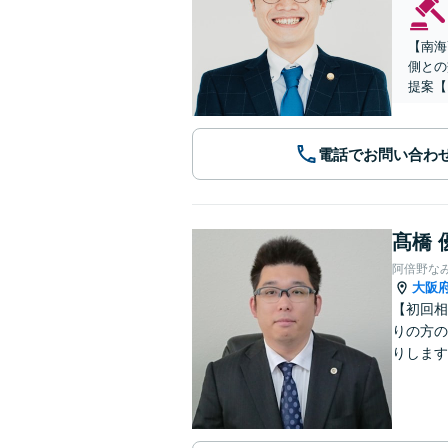
【南海
側との
提案【
電話でお問い合わ
髙橋 
阿倍野な
大阪
【初回相
りの方の
りします