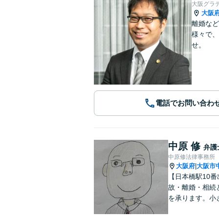
大阪グラ
大阪
離婚など
様々で、
せ。
電話でお問い合わ
中原 修
弁護
中原修法律事務所
大阪府
大阪市
|
【日本橋駅10
故・離婚・相続
を承ります。小