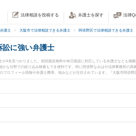
法律相談を投稿する
弁護士を探す
法律Q
弁護士
大阪市で法律相談できる弁護士
阿倍野区で法律相談できる弁護士
訴訟に強い弁護士
士が4名見つかりました。初回面談無料や休日面談に対応している弁護士なども掲
細かな分野での絞り込み検索もでき便利です。特に阿倍野なみはや法律事務所の髙橋
士のプロフィール情報や弁護士費用、強みなどが注目されています。『大阪市阿倍野
トラブル解決の実績豊富な近くの弁護士を検索したい』『初回相談無料で行政訴訟
すすめです。