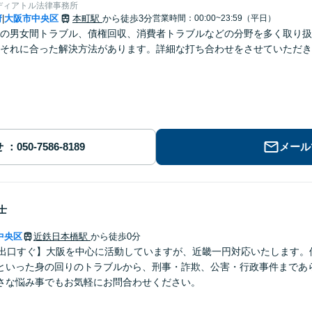
ディアトル法律事務所
府
大阪市中央区
本町駅
から徒歩3分
営業時間：00:00~23:59（平日）
|
の男女間トラブル、債権回収、消費者トラブルなどの分野を多く取り扱
それに合った解決方法があります。詳細な打ち合わせをさせていただき
せ
メール
士
中央区
近鉄日本橋駅
から徒歩0分
番出口すぐ】大阪を中心に活動していますが、近畿一円対応いたします。
といった身の回りのトラブルから、刑事・詐欺、公害・行政事件まであ
さな悩み事でもお気軽にお問合わせください。