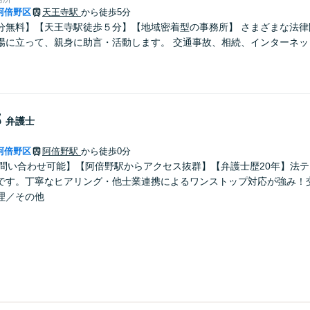
阿倍野区
天王寺駅
から徒歩5分
分無料】【天王寺駅徒歩５分】【地域密着型の事務所】 さまざまな法律
場に立って、親身に助言・活動します。 交通事故、相続、インターネッ
郎
弁護士
阿倍野区
阿倍野駅
から徒歩0分
のお問い合わせ可能】【阿倍野駅からアクセス抜群】【弁護士歴20年】法
です。丁寧なヒアリング・他士業連携によるワンストップ対応が強み！
理／その他