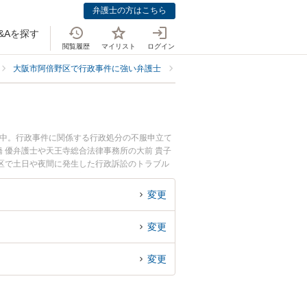
弁護士の方はこちら
&Aを探す
閲覧履歴
マイリスト
ログイン
大阪市阿倍野区で行政事件に強い弁護士
大阪市阿倍野区で行政訴訟に強い
載中。行政事件に関係する行政処分の不服申立て
 優弁護士や天王寺総合法律事務所の大前 貴子
区で土日や夜間に発生した行政訴訟のトラブル
を法律相談できる大阪市阿倍野区内の弁護士に相
変更
変更
変更