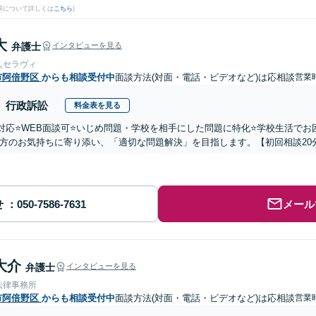
果について詳しくは
こちら
)
大
弁護士
インタビューを見る
人セラヴィ
市阿倍野区
からも相談受付中
面談方法(対面・電話・ビデオなど)は応相談
営業時
行政訴訟
料金表を見る
国対応⭐️WEB面談可⭐️いじめ問題・学校を相手にした問題に特化⭐️学校生活
方のお気持ちに寄り添い、「適切な問題解決」を目指します。【初回相談20
せ
メール
大介
弁護士
インタビューを見る
法律事務所
市阿倍野区
からも相談受付中
面談方法(対面・電話・ビデオなど)は応相談
営業時