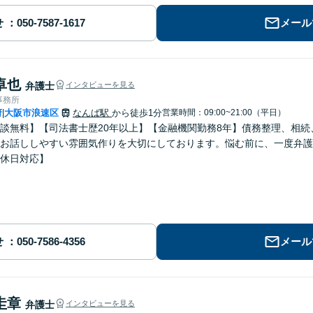
せ
メール
卓也
弁護士
インタビューを見る
事務所
府
大阪市浪速区
なんば駅
から徒歩1分
営業時間：09:00~21:00（平日）
|
談無料】【司法書士歴20年以上】【金融機関勤務8年】債務整理、相
お話ししやすい雰囲気作りを大切にしております。悩む前に、一度弁護
休日対応】
せ
メール
圭章
弁護士
インタビューを見る