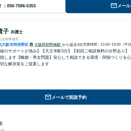
せ
メール
貴子
弁護士
合法律事務所
府
大阪市阿倍野区
大阪阿部野橋駅
から徒歩3分
営業時間：10:00~19:00（平
|
線のサポートが強み】【天王寺駅3分】【初回ご相談無料の分野あり】
指します【離婚・男女問題】安心して相談できる環境・関係づくりを心
切な解決策をご提案します
メールで面談予約
士
務所