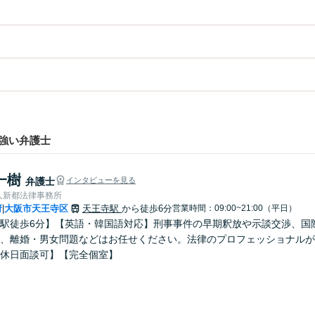
強い弁護士
一樹
弁護士
インタビューを見る
人新都法律事務所
府
大阪市天王寺区
天王寺駅
から徒歩6分
営業時間：09:00~21:00（平日）
|
駅徒歩6分】【英語・韓国語対応】刑事事件の早期釈放や示談交渉、国
、離婚・男女問題などはお任せください。法律のプロフェッショナルが
休日面談可】【完全個室】