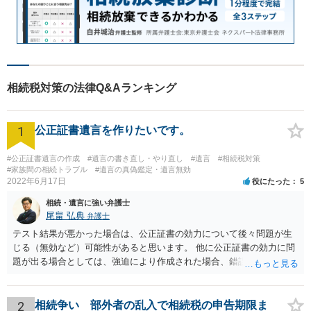
相続税対策の法律Q&Aランキング
1
公正証書遺言を作りたいです。
#公正証書遺言の作成
#遺言の書き直し・やり直し
#遺言
#相続税対策
#家族間の相続トラブル
#遺言の真偽鑑定・遺言無効
2022年6月17日
役にたった
5
相続・遺言に強い弁護士
尾畠 弘典
弁護士
テスト結果が悪かった場合は、公正証書の効力について後々問題が生
じる（無効など）可能性があると思います。 他に公正証書の効力に問
題が出る場合としては、強迫により作成された場合、錯誤（勘違い）
の場合などがあります。 遺言の対象となる財産の多寡などにもよりま
すが、弁護士に作成を依頼する場合は、１０～数十万円程度になるケ
ースが多いと思います。 報酬体系は、弁護士ごとに異なりますので一
2
相続争い 部外者の乱入で相続税の申告期限ま