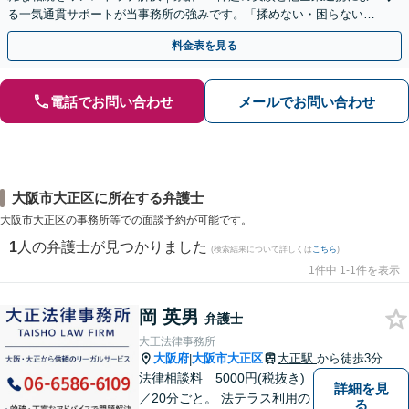
る一気通貫サポートが当事務所の強みです。「揉めない・困らない相
続」を形にします。
料金表を見る
電話でお問い合わせ
メールでお問い合わせ
大阪市大正区に所在する弁護士
大阪市大正区の事務所等での面談予約が可能です。
1
人の弁護士が見つかりました
(検索結果について詳しくは
こちら
)
1件中 1-1件を表示
岡 英男
弁護士
大正法律事務所
大阪府
大阪市大正区
大正駅
から徒歩3分
|
法律相談料 5000円(税抜き)
詳細を見
／20分ごと。 法テラス利用の
る