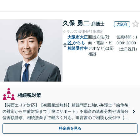
久保 勇二
弁護士
大阪府
クラルス法律会計事務所
大阪市大正
面談方法(対
営業時間：1
区
からも
面・電話・ビ
0:00~20:00
相談受付中
デオなど)は応
（土日祝日）
相談
相続税対策
【関西エリア対応】【初回相談無料】相続問題に強い弁護士「紛争後
の対応から生前対策まで丁寧にサポート」不動産の遺産分割や遺留分
侵害額請求、相続放棄まで幅広く対応。遺言書のご相談も受付中【夜
間・休日面談可】【WEB面談】【完全個室】
料金表を見る