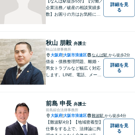
【なんば駅徒歩5分】【労働／
詳細を見
企業法務／破産の相談実績多
る
数】お困りの方はお気軽にご
相談ください。手遅れになら
ないよう適切に対処してまい
ります。
秋山 朋毅
弁護士
秋山法律事務所
大阪府
大阪市浪速区
なんば駅
から徒歩2分
|
借金・債務整理問題、離婚・
詳細を見
男女トラブルなど幅広く対応
る
します。LINE、電話、メー
ル、オンライン面談など、使
い慣れたツールで肩の力を抜
いてご相談を！依頼者の負担
をできるだけ少なく！相談し
前島 申長
弁護士
やすい環境づくりに努め、納
前島綜合法律事務所
得できる解決を目指します！
大阪府
大阪市浪速区
難波駅
から徒歩4分
|
【難波駅4分】【地域密着型】
詳細を見
仕事をする上で、法律論に拘
る