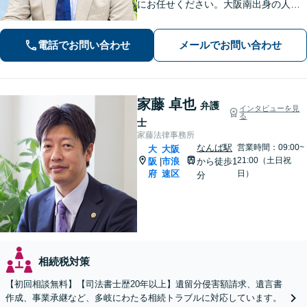
にお任せください。大阪南出身の人情
派弁護士が対応【交通事故も強い】交
通事故に遭われてお困りの方はお気軽
電話でお問い合わせ
メールでお問い合わせ
にお電話ください【当日／夜間／休日
の相談可】
家藤 卓也
弁護
インタビューを見
る
士
家藤法律事務所
なんば駅
営業時間：09:00~
大
大阪
21:00（土日祝
阪
市浪
から徒歩1
|
府
速区
日）
分
相続税対策
【初回相談無料】【司法書士歴20年以上】遺留分侵害額請求、遺言書
作成、事業承継など、多岐にわたる相続トラブルに対応しています。