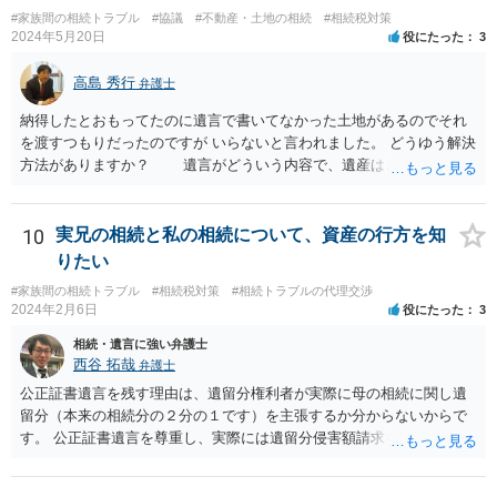
切であるとか、結果においてマイナスを与えたということまではいえ
#家族間の相続トラブル
#協議
#不動産・土地の相続
#相続税対策
ないと思います。 依頼者とのコミュニケーション含む微妙な問題であ
2024年5月20日
役にたった
3
り第三者にはあまりアドバイスしづらい問題であるということはご理
解いただければ幸いです。
高島 秀行
弁護士
納得したとおもってたのに遺言で書いてなかった土地があるのでそれ
を渡すつもりだったのですが いらないと言われました。 どうゆう解決
方法がありますか？ 遺言がどういう内容で、遺産はどれくらいあ
ったのか、遺言に書いていなかった土地の価値 など、詳しい事情が
分からないとあなたの質問に回答することは難しいです。 遺留分
が請求されるのであれば、遺留分は法改正により現金で支払うことに
10
実兄の相続と私の相続について、資産の行方を知
なることから 土地を渡すということで解決しない可能性はありま
りたい
す。 ただ、遺言で書いていない土地は、遺産分割により、相手が
#家族間の相続トラブル
#相続税対策
#相続トラブルの代理交渉
取得することとなる可能性はあります。 弁護士に面談で詳しい事
2024年2月6日
役にたった
3
情を話して相談された方がよいと思います。
相続・遺言に強い弁護士
西谷 拓哉
弁護士
公正証書遺言を残す理由は、遺留分権利者が実際に母の相続に関し遺
留分（本来の相続分の２分の１です）を主張するか分からないからで
す。 公正証書遺言を尊重し、実際には遺留分侵害額請求を行使しない
かもしれません。 遺留分侵害額請求をされないように、あらかじめ遺
留分相当額を分配する遺言を作ることも一つの方法です。