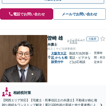
電話でお問い合わせ
メールでお問い合わせ
曽崎 雄
大阪府
インタビュー
を見る
弁護士
桜之ミヤビ法律事務所
営業時
大阪市大正
面談方法(対面・
区
からも相
電話・ビデオな
間：本日
談受付中
ど)は応相談
定休日
相続税対策
【関西エリア対応】【宅建士・民事信託士の弁護士】不動産が絡む複
雑な相続をワンストップ解決｜累計100件超の実績と他士業連携によ