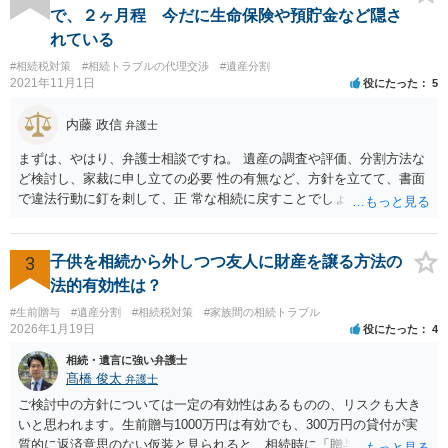
律の基準はありません。
で、２ヶ月程 今だに生命保険や預貯金など隠さ
れている
#相続税対策
#相続トラブルの代理交渉
#遺産分割
2021年11月1日
役にたった
5
内藤 政信
弁護士
まずは、やはり、弁護士相談ですね。 遺産の調査や評価、分割方法な
ど検討し、家裁に申し立ての必要 性の有無など、方針を立てて、書面
で違法行動に釘を刺して、正 常な相続に戻すことでしょう。 申告につ
いては、相続税を払うレベルなら、いったん法定相続で 申告して、そ
の際に3年以内に分割協議の上、修正申告する旨の書 面を添付するこ
とになります。 税務署も、およその遺産を把握してるので、税務署か
3
子供を相続から外しつつ友人に財産を譲る方法の
ら、遺産の 情報を得ることもあります。
法的有効性は？
#生前贈与
#遺産分割
#相続税対策
#家族間の相続トラブル
2026年1月19日
役にたった
4
相続・遺言に強い弁護士
髙橋 俊太
弁護士
ご検討中の方針については一定の有効性はあるものの、リスクも大き
いと思われます。生前贈与1000万円は有効でも、300万円の貸付が実
質的に返済意思のない仮装と見られると、相続時に「贈与」と評価さ