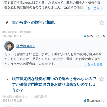
額を算定するために設定するものであって、裁判の相手方＝被告が疑
義を差し挟む性質のものではありません。 訴訟物の価額自体が裁判の
目的（審理の対象）となることもありませんので、上申書や証拠を出
したとしても、変更されることはありません。
6
夫から妻への贈与と相続。
#相続税対策
#生前贈与
2023年9月6日
役にたった
5
関 大河
弁護士
そういう認識でよいと思います。 口座に入れたお金の説明が自分の親
からもらったとか、兄弟からもらったとか、昔稼いだお金が出てきた
というケースの場合は、大丈夫です。
7
現在決定的な証拠が無いので認めさせれないので
すが法律専門家にお力をお借り出来ないのでしょ
うか？
#家族間の相続トラブル
#相続税対策
2023年6月11日
役にたった
3