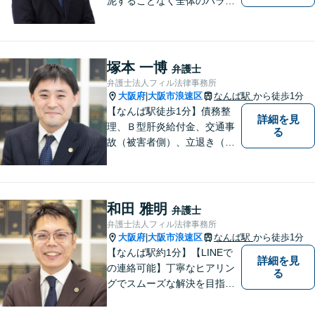
泥することなく全体のバラン
ス論やどのような解決が依頼
者にとってベストかを常に考
えるように心がけています。
クライアントの話を丁寧に聞
塚本 一博
弁護士
き、意思疎通を測った上で最
弁護士法人フィル法律事務所
適な解決策を提示します。
大阪府
大阪市浪速区
なんば駅
から徒歩1分
|
【なんば駅徒歩1分】債務整
詳細を見
理、Ｂ型肝炎給付金、交通事
る
故（被害者側）、立退き（借
主側）のご相談なら、フィル
法律事務所へ！優しくご対応
いたしますので、お気軽にご
連絡ください！
和田 雅明
弁護士
弁護士法人フィル法律事務所
大阪府
大阪市浪速区
なんば駅
から徒歩1分
|
【なんば駅約1分】【LINEで
詳細を見
の連絡可能】丁寧なヒアリン
る
グでスムーズな解決を目指し
ます！依頼者さまに寄り添い
親身に対応。豊富な解決実績