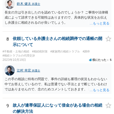
鈴木 健太
弁護士
長女の方は引き出したのを認めているのでしょうか？ ご事情や法律構
成によって請求できる可能性はありますので、具体的な状況をお伝え
し弁護士に相続されるのが良いでしょう。
8
依頼している弁護士さんの相続調停での通帳の開
示について
#不動産・土地の相続
#相続税対策
#家族間の相続トラブル
#調停
#相続トラブルの代理交渉
2023年10月19日
役にたった
5
辻村 幸宏
弁護士
この手の相談に特有の問題で、事件の詳細も審理の状況もわからない
中でお答えしているので、私は普通でない手法とまで断じているわけ
ではありませんので、念のためコメントしておきます。 匿名の弁護士
さんが回答しておられるように、いずれ出さざるを得なくなる書類な
のではないかという視点もありますし、その場合には結局出さなけれ
ば不利益もあります。あるいは、後に虚偽主張をしたと指摘されるリ
9
故人が連帯保証人になって借金がある場合の相続
スクもあります。 ですからそれを提出したことが事件処理として不適
の解決方法