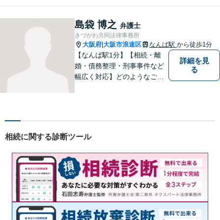
とノウハウに自信あり。交通
事故の被害に遭われた場合／
島袋 博之
弁護士
借金でお困りの方／相続トラ
きづがわ共同法律事務所
ブルなどご相談ください【休
大阪府
大阪市浪速区
なんば駅
から徒歩1分
|
日相談可】
【なんば駅1分】【相続・離
詳細を見
婚・債務整理・刑事事件など
る
幅広く対応】どのようなご相
談でも、お一人おひとりのお
気持ちに寄り添い、分かりや
すい説明と丁寧な対応を心が
けています。一緒に解決への
道筋を考えてまいります。
相続に関する診断ツール