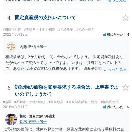
れ、子から遺留分侵害額請求を受ける可能性があります。 その他の方
法として考えられるものとしては、 ①信託（家族信託・目的信託） 財
産を信託口に移し、受託者（信頼できる友人や専門職）に管理させ、
4
固定資産税の支払いについて
・生存中はあなたの生活費・介護費に優先充当 ・残余を友人や慈善団
体へ と使途を厳格に指定。相続ではなく信託帰属になるため、子の関
#相続税対策
#不動産・土地の相続
#相続放棄
#相続手続き
与を大きく排除できます。 ②遺言＋生命保険の組合せ 生活資金は手元
2022年7月13日
役にたった
4
に残し、余剰資金で受取人を友人・団体にした保険を活用。保険金は
相続財産とは別枠で、遺留分対策にも有効と思われます。 ③負担付死
内藤 政信
弁護士
因贈与 「介護・見守り等を条件に、死亡時に財産を渡す」契約。条件
相続放棄は、3か月ゆえ、間に合わないでしょう。 固定資産税はあな
不履行なら無効にでき、老後の安心を担保できます。 ④ 寄附予約＋解
たが代わって支払ってもいいですよ。 いまは、共有になっているの
除条件 慈善団体への寄附を予約しつつ、資金不足時は解除できる条項
で、あなたも3分の1支払う義務があります。 遺産分割協議をして、不
を設定。 などがあり得るかと思われます。
動産取得者を決めて、相続登記する必要があります。 登記名義人に支
払い義務があります。
5
訴訟物の価額を変更要求する場合は、上申書でよ
いのでしょうか？
#協議
#不動産・土地の相続
#相続放棄
#相続財産調査・鑑定
#相続税対策
2018年3月11日
役にたった
6
相続・遺言に強い弁護士
鈴木 崇裕
弁護士
訴訟物の価額は、裁判を起こす者＝原告が裁判所に支払う手数料の金