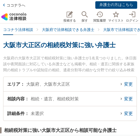
弁護士の方はこちら
ココナラへ
投稿する
探す
閲覧履歴
マイリスト
ログイン
ココナラ法律相談
大阪府で法律相談できる弁護士
大阪市で法律相談で
大阪市大正区の相続税対策に強い弁護士
大阪府の大阪市大正区で相続税対策に強い弁護士が1名見つかりました。休日面
談や夜間面談に対応している弁護士なども掲載中。相続・遺言に関係する家族
間の相続トラブルや認知症の相続、遺産分割等の細かな分野での絞り込み検索
もでき便利です。特に大正法律事務所の岡 英男弁護士のプロフィール情報や弁
護士費用、強みなどが注目されています。『大阪市大正区で土日や夜間に発生
エリア
大阪府、大阪市大正区
変更
した相続税対策のトラブルを今すぐに弁護士に相談したい』『相続税対策のト
ラブル解決の実績豊富な近くの弁護士を検索したい』『初回相談無料で相続税
相談内容
相続・遺言、相続税対策
変更
対策を法律相談できる大阪市大正区内の弁護士に相談予約したい』などでお困
りの相談者さんにおすすめです。
詳細条件
未選択
変更
相続税対策に強い大阪市大正区から相談可能な弁護士