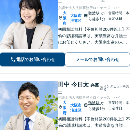
士
弁護士法人法律事務所ロイヤーズ・ハイ
大
難波駅
か
営業時間：本
大阪市
阪
|
日定休日
ら徒歩1分
浪速区
府
初回相談無料【不倫相談200件以上】不
倫の慰謝料請求は、実績豊富な弁護士
にお任せください。大阪南出身の人情
派弁護士が対応【交通事故も強い】交
通事故に遭われてお困りの方はお気軽
電話でお問い合わせ
メールでお問い合わせ
にお電話ください【当日／夜間／休日
の相談可】
田中 今日太
弁護
インタビューを見
る
士
弁護士法人法律事務所ロイヤーズ・ハイ
大
難波駅
か
営業時間：本
大阪市
阪
|
日定休日
ら徒歩1分
浪速区
府
初回相談無料【不倫相談200件以上】不
倫の慰謝料請求は、実績豊富な弁護士