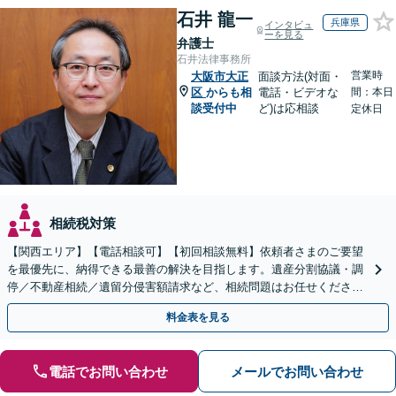
石井 龍一
兵庫県
インタビュ
ーを見る
弁護士
石井法律事務所
営業時
大阪市大正
面談方法(対面・
区
からも相
電話・ビデオな
間：本日
談受付中
ど)は応相談
定休日
相続税対策
【関西エリア】【電話相談可】【初回相談無料】依頼者さまのご要望
を最優先に、納得できる最善の解決を目指します。遺産分割協議・調
停／不動産相続／遺留分侵害額請求など、相続問題はお任せください
【出張相談可】紛争化したトラブルのご相談も対応します
料金表を見る
電話でお問い合わせ
メールでお問い合わせ