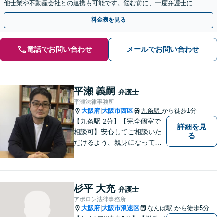
他士業や不動産会社との連携も可能です。悩む前に、一度弁護士にご
相談ください。【電話相談可】【夜間・休日対応】
料金表を見る
電話でお問い合わせ
メールでお問い合わせ
平瀬 義嗣
弁護士
平瀬法律事務所
大阪府
大阪市西区
九条駅
から徒歩1分
|
【九条駅 2分】【完全個室で
詳細を見
相談可】安心してご相談いた
る
だけるよう、親身になってお
話を伺うこと、専門的な事で
もわかりやすい言葉でご説明
することを心がけています。
法律問題は時間の経過ととも
杉平 大充
弁護士
に事態が悪化することが多い
アポロン法律事務所
です。 お気軽にご相談くださ
大阪府
大阪市浪速区
なんば駅
から徒歩5分
|
い。