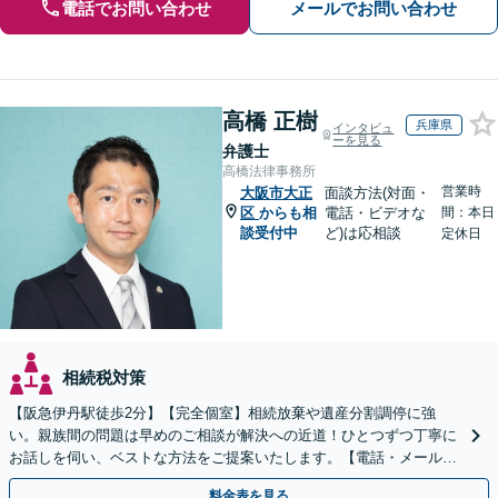
電話でお問い合わせ
メールでお問い合わせ
高橋 正樹
兵庫県
インタビュ
ーを見る
弁護士
高橋法律事務所
営業時
大阪市大正
面談方法(対面・
区
からも相
電話・ビデオな
間：本日
談受付中
ど)は応相談
定休日
相続税対策
【阪急伊丹駅徒歩2分】【完全個室】相続放棄や遺産分割調停に強
い。親族間の問題は早めのご相談が解決への近道！ひとつずつ丁寧に
お話しを伺い、ベストな方法をご提案いたします。【電話・メール相
談初回無料】【休日夜間対応可】【オンライン可能】
料金表を見る