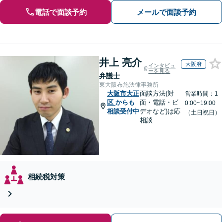
電話で面談予約
メールで面談予約
井上 亮介
大阪府
インタビュ
ーを見る
弁護士
東大阪布施法律事務所
大阪市大正
面談方法(対
営業時間：1
区
からも
面・電話・ビ
0:00~19:00
相談受付中
デオなど)は応
（土日祝日）
相談
相続税対策