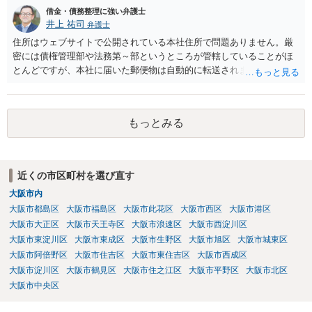
借金・債務整理に強い弁護士
井上 祐司
弁護士
住所はウェブサイトで公開されている本社住所で問題ありません。厳
密には債権管理部や法務第～部というところが管轄していることがほ
とんどですが、本社に届いた郵便物は自動的に転送されます。 内容証
明郵便の場合、法人が相手方の場合はその代表者名を宛先に加えて記
すのが通例です。 なお、信用情報において三井住友カード株式会社が
債権者として表示されていればそこへ送るのが正解だとは思います
もっとみる
が、同社が貸付や立替によって取得した債権は完全子会社であるSMB
Cコンシューマーファイナンス株式会社が保有・管理していることが通
常です。念のため当時の担当部署に確認しておいた方がよいかもしれ
ません。
近くの市区町村を選び直す
大阪市内
大阪市都島区
大阪市福島区
大阪市此花区
大阪市西区
大阪市港区
大阪市大正区
大阪市天王寺区
大阪市浪速区
大阪市西淀川区
大阪市東淀川区
大阪市東成区
大阪市生野区
大阪市旭区
大阪市城東区
大阪市阿倍野区
大阪市住吉区
大阪市東住吉区
大阪市西成区
大阪市淀川区
大阪市鶴見区
大阪市住之江区
大阪市平野区
大阪市北区
大阪市中央区