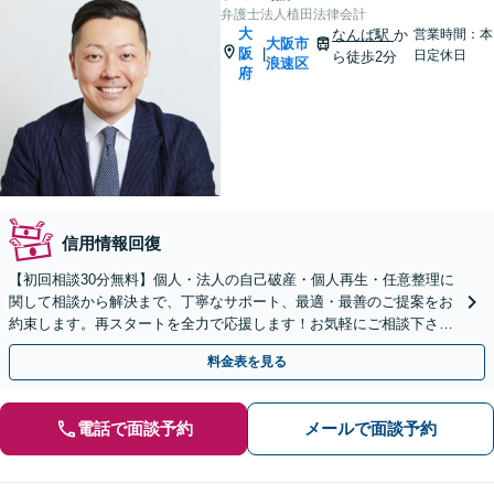
弁護士法人植田法律会計
大
なんば駅
か
営業時間：本
大阪市
阪
|
日定休日
ら徒歩2分
浪速区
府
信用情報回復
【初回相談30分無料】個人・法人の自己破産・個人再生・任意整理に
関して相談から解決まで、丁寧なサポート、最適・最善のご提案をお
約束します。再スタートを全力で応援します！お気軽にご相談下さい
【土曜・夜間相談可】【Google口コミ高評価⭐️】
料金表を見る
電話で面談予約
メールで面談予約