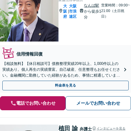
なんば駅
営業時間：09:00~
大
大阪
21:00（土日祝
阪
市浪
から徒歩1
|
府
速区
日）
分
信用情報回復
【相談無料】【休日相談可】債務整理実績20年以上、1,000件以上の
実績あり。個人再生の実績豊富。自己破産、任意整理もお任せくださ
い。金融機関に勤務していた経験があるため、事情に精通していま
す。借金完済までしっかりサポートいたします。
料金表を見る
電話でお問い合わせ
メールでお問い合わせ
植田 諭
弁護士
インタビューを見る