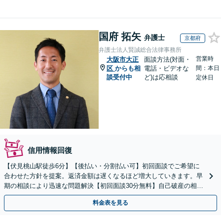
国府 拓矢
弁護士
京都府
弁護士法人賢誠総合法律事務所
営業時
大阪市大正
面談方法(対面・
区
からも相
電話・ビデオな
間：本日
談受付中
ど)は応相談
定休日
信用情報回復
【伏見桃山駅徒歩6分】【後払い・分割払い可】初回面談でご希望に
合わせた方針を提案。返済金額は遅くなるほど増大していきます。早
期の相談により迅速な問題解決【初回面談30分無料】自己破産の相談
や、自宅や愛車を残したい方もお任せください。
料金表を見る