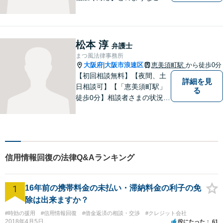
談でも、お一人おひとりのお
気持ちに寄り添い、分かりや
すい説明と丁寧な対応を心が
けています。一緒に解決への
松本 淳
弁護士
道筋を考えてまいります。
まつ風法律事務所
大阪府
大阪市浪速区
恵美須町駅
から徒歩0分
|
【初回相談無料】【夜間、土
詳細を見
日相談可】【「恵美須町駅」
る
徒歩0分】相談者さまの状況や
要望を丁寧に伺い、解決の糸
口を見つけるきっかけになれ
ばと思います。 何か問題やト
ラブルに直面した際には、一
人で悩まずに相談してくださ
信用情報回復の法律Q&Aランキング
い。
1
16年前の携帯料金の未払い・滞納料金の利子の免
除は出来ますか？
#時効の援用
#信用情報回復
#借金返済の相談・交渉
#クレジット会社
2018年4月5日
役にたった
61