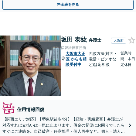
らサポートします【初回相談無料】【法テラス利用可】
料金表を見る
坂田 泰紘
弁護士
大阪府
福智法律事務所
営業時
大阪市大正
面談方法(対面・
区
からも相
電話・ビデオな
間：本日
談受付中
ど)は応相談
定休日
信用情報回復
【関西エリア対応】【堺東駅徒歩4分】【経験・実績豊富】弁護士が
対応すれば支払いは一気に止まります。借金の督促にお困りでしたら
すぐにご連絡を。自己破産・任意整理・個人再生など。個人・法人対