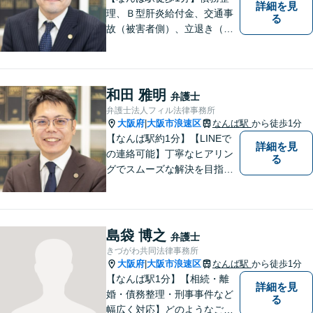
詳細を見
理、Ｂ型肝炎給付金、交通事
る
故（被害者側）、立退き（借
主側）のご相談なら、フィル
法律事務所へ！優しくご対応
いたしますので、お気軽にご
連絡ください！
和田 雅明
弁護士
弁護士法人フィル法律事務所
大阪府
大阪市浪速区
なんば駅
から徒歩1分
|
【なんば駅約1分】【LINEで
詳細を見
の連絡可能】丁寧なヒアリン
る
グでスムーズな解決を目指し
ます！依頼者さまに寄り添い
親身に対応。豊富な解決実績
とノウハウに自信あり。交通
事故の被害に遭われた場合／
島袋 博之
弁護士
借金でお困りの方／相続トラ
きづがわ共同法律事務所
ブルなどご相談ください【休
大阪府
大阪市浪速区
なんば駅
から徒歩1分
|
日相談可】
【なんば駅1分】【相続・離
詳細を見
婚・債務整理・刑事事件など
る
幅広く対応】どのようなご相