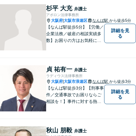
杉平 大充
弁護士
アポロン法律事務所
大阪府
大阪市浪速区
なんば駅
から徒歩5分
|
【なんば駅徒歩5分】【労働／
詳細を見
企業法務／破産の相談実績多
る
数】お困りの方はお気軽にご
相談ください。手遅れになら
ないよう適切に対処してまい
ります。
貞 祐有一
弁護士
ラディウス法律事務所
大阪府
大阪市浪速区
なんば駅
から徒歩3分
|
【なんば駅徒歩3分】【刑事事
詳細を見
件／交通事故でお困りならご
る
相談を！】事件に対する熱い
想いと粘り強さを武器に、皆
様に穏やかな生活を提供すべ
く尽力します。依頼者目線で
の弁護を大切にしておりま
秋山 朋毅
弁護士
す。【LINEやメールの問い合