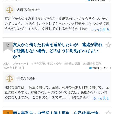
内藤 政信
弁護士
時効だから払う必要はないのだが、 新規契約したいならそうもいかな
いでしょう。 損害金はカットしてもらいたいと時効をちら つかせて言
うのがいいでしょうね。 免除してくれるかどうかはわかりませんが。
2
友人から借りたお金を返済したいが、連絡が取れ
ず証拠もない場合、どのように対処すればよい
か？
#個人・プライベート
#借金返済の相談・交渉
#時効の援用
#信用情報回復
2024年1月28日
役にたった
8
匿名A
弁護士
法的な面では、 貸金に関して、金額、利息の有無と利率に関して、 証
拠の提示を求め、根拠のないものについては支払い義務がないとい対
応になりますが、 ご自身のケースですと、 円満な解決のため、一定程
度譲歩することもありうるかと思います（譲歩すべきと言っているわ
けではありません）。 何某かの主張をされた場合、あらためて弁護士
に相談されるという形でよいかと思います。
3
個人事業主・自営業｜個人再生・自己破産の違