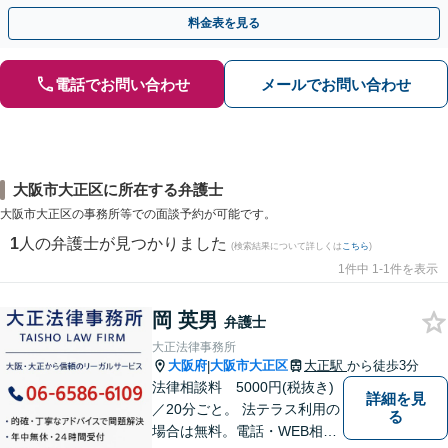
専門家に話を聞くことが解決への第一歩です！
料金表を見る
電話でお問い合わせ
メールでお問い合わせ
大阪市大正区に所在する弁護士
大阪市大正区の事務所等での面談予約が可能です。
1
人の弁護士が見つかりました
(検索結果について詳しくは
こちら
)
1件中 1-1件を表示
岡 英男
弁護士
大正法律事務所
大阪府
大阪市大正区
大正駅
から徒歩3分
|
法律相談料 5000円(税抜き)
詳細を見
／20分ごと。 法テラス利用の
る
場合は無料。電話・WEB相談