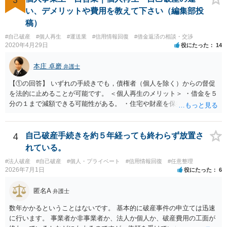
い、デメリットや費用を教えて下さい（編集部投
稿）
#自己破産
#個人再生
#運送業
#信用情報回復
#借金返済の相談・交渉
2020年4月29日
役にたった
14
本庄 卓磨
弁護士
【①の回答】 いずれの手続きでも，債権者（個人を除く）からの督促
を法的に止めることが可能です。 ＜個人再生のメリット＞ ・借金を５
分の１まで減額できる可能性がある。 ・住宅や財産を保持できる（た
だし，条件あり）。 ・借金の理由は問われない。 ・自己破産よりも心
理的抵抗が小さい（個人差あり）。 ＜自己破産のメリット＞ ・税金等
の滞納分を除き，借金を返済する必要がなくなる。 【②の回答】 ・個
4
自己破産手続きを約５年経っても終わらず放置さ
人再生・破産ともに，信用情報に事故情報（いわゆるブラックリス
れている。
ト）として登録されますので，５年～１０年ほどは新たに借金をする
#法人破産
#自己破産
#個人・プライベート
#信用情報回復
#任意整理
ことはできません。また，住宅や店舗を借りる際，保証会社の審査も
2026年7月1日
役にたった
6
通らなくなるため，保証人を立てて契約する必要がある場合がありま
す。 ・ご家族名義の財産を処分する必要はありません。 ・個人再生・
匿名A
弁護士
破産ともに，返済が困難な状況に陥っている以上，事業継続は難しい
場合が多いです。もっとも，手続き終了後，新たに事業を行うことは
数年かかるということはないです。 基本的に破産事件の申立ては迅速
できます。 ・個人再生・破産ともに，裁判所で手続きを進める際に官
に行います。 事業者か非事業者か、法人か個人か、破産費用の工面が
報に掲載されます。そのため，第三者に知られる可能性はゼロではあ