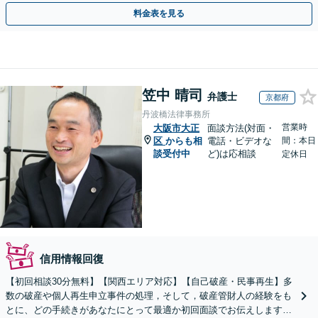
応可能。【夜間・休日対応可能】
料金表を見る
笠中 晴司
弁護士
京都府
丹波橋法律事務所
営業時
大阪市大正
面談方法(対面・
区
からも相
電話・ビデオな
間：本日
談受付中
ど)は応相談
定休日
信用情報回復
【初回相談30分無料】【関西エリア対応】【自己破産・民事再生】多
数の破産や個人再生申立事件の処理，そして，破産管財人の経験をも
とに、どの手続きがあなたにとって最適か初回面談でお伝えします！