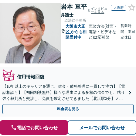
岩本 亘平
大阪府
インタビュ
ーを見る
弁護士
一道法律事務所
営業時
大阪市大正
面談方法(対面・
区
からも相
電話・ビデオな
間：本日
談受付中
ど)は応相談
定休日
信用情報回復
【10年以上のキャリアを通じ、借金・債務整理に一貫して注力】【電
話相談可】【初回相談無料】様々な理由による多額の借金でも、粘り
強く裁判所と交渉し、免責を確定させてきました【北浜駅3分】メリ
ットやデメリットを分かりやすく説明
料金表を見る
電話でお問い合わせ
メールでお問い合わせ