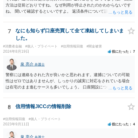
方法は従前どおりですね。 なぜ利用が停止されたのかわからないです
ね。 聞いて確認するといいですよ。 返済条件について話し合う事は当
然にできます。
7
なにも知らず口座売買して全て凍結してしまいま
した。
#消費者金融
#個人・プライベート
#信用情報回復
#闇金被害
2024年8月19日
役にたった
7
泉 亮介
弁護士
警察には連絡をされた方が良いかと思われます。逮捕についての可能
性はゼロではありませんが、しっかりの誠実に対応をされている場合
は在宅のまま進むケースも多いでしょう。 口座開設については銀行等
の対応次第ですが、凍結された名義と同名義の口座開設については断
られるケースも多いかと思われます。
8
信用情報JICCの情報削除
#信用情報回復
#個人・プライベート
2023年9月11日
役にたった
4
泉 亮介
弁護士