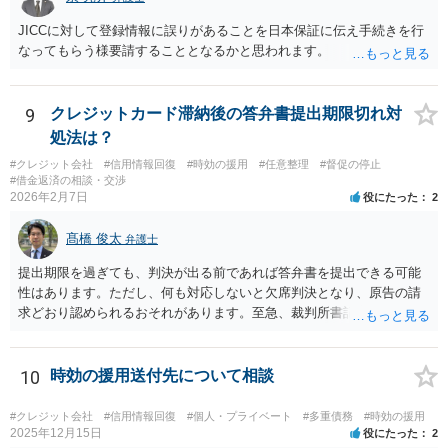
JICCに対して登録情報に誤りがあることを日本保証に伝え手続きを行
なってもらう様要請することとなるかと思われます。
9
クレジットカード滞納後の答弁書提出期限切れ対
処法は？
#クレジット会社
#信用情報回復
#時効の援用
#任意整理
#督促の停止
#借金返済の相談・交渉
2026年2月7日
役にたった
2
髙橋 俊太
弁護士
提出期限を過ぎても、判決が出る前であれば答弁書を提出できる可能
性はあります。ただし、何も対応しないと欠席判決となり、原告の請
求どおり認められるおそれがあります。至急、裁判所書記官に連絡し
現状を確認のうえ、遅れてでも答弁書を提出した方がよいでしょう。
10
時効の援用送付先について相談
#クレジット会社
#信用情報回復
#個人・プライベート
#多重債務
#時効の援用
2025年12月15日
役にたった
2