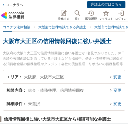
弁護士の方はこちら
ココナラへ
投稿する
探す
閲覧履歴
マイリスト
ログイン
ココナラ法律相談
大阪府で法律相談できる弁護士
大阪市で法律相談で
大阪市大正区の信用情報回復に強い弁護士
大阪府の大阪市大正区で信用情報回復に強い弁護士が1名見つかりました。休日
面談や夜間面談に対応している弁護士なども掲載中。借金・債務整理に関係す
る消費者金融の債務整理やクレジット会社の債務整理、リボ払いの債務整理等
の細かな分野での絞り込み検索もでき便利です。特に大正法律事務所の岡 英男
弁護士のプロフィール情報や弁護士費用、強みなどが注目されています。『大
エリア
大阪府、大阪市大正区
変更
阪市大正区で土日や夜間に発生した信用情報回復のトラブルを今すぐに弁護士
に相談したい』『信用情報回復のトラブル解決の実績豊富な近くの弁護士を検
相談内容
借金・債務整理、信用情報回復
変更
索したい』『初回相談無料で信用情報回復を法律相談できる大阪市大正区内の
弁護士に相談予約したい』などでお困りの相談者さんにおすすめです。
詳細条件
未選択
変更
信用情報回復に強い大阪市大正区から相談可能な弁護士