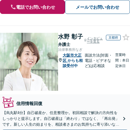
電話でお問い合わせ
メールでお問い合わせ
水野 彰子
京都府
インタビュ
ーを見る
弁護士
法律事務所なぎ
営業時
大阪市大正
面談方法(対面・
区
からも相
電話・ビデオな
間：本日
談受付中
ど)は応相談
定休日
信用情報回復
【烏丸駅4分】自己破産か、任意整理か。初回相談で解決の方向性を
しっかりと提示します。自己破産は「終わり」ではなく、「再出発」
です。新しい人生の始まりを、相談者さまのお気持ちに寄り添いなが