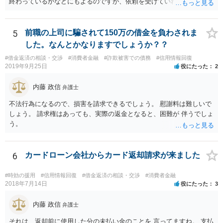
終わっているかなどにもよるのですが、依頼を受けていれば責任が発
りませんが，官報をチェックしている人はほとんどいないと思われる
生してきますので、 早急の申立てを目指します。１年を過ぎるなら危
ため，知られる可能性は低いと思います。なお，戸籍などに載るので
険信号・異常信号と思って頂いて結構です。 もし、新しく依頼をされ
はないかと心配される方がおられますが，そのようなことはありませ
る場合は、 スケジュール感を確認してみてください。 ①●月●日受任
5
前職の上司に騙されて150万の借金を負わされま
ん。 ＜個人再生のデメリット＞ ・借金が減額されるとはいえ，３年～
通知発送→②１～２か月で返答かえってくる。報告書作成しはじめる
した。なんとかなりますでしょうか？？
５年間は返済を継続する必要がある。 ・所有している財産の価値が大
→③さらに１カ月程度をめどに裁判所に破産申立て など教えてくれる
きい場合，借金が減らない場合がある。 ＜自己破産のデメリット＞ ・
#借金返済の相談・交渉
#消費者金融
#詐欺被害での債務
#信用情報回復
と思います（個人破産で破産費用も確保できている場合の例示なの
2019年9月25日
役にたった
2
借金の理由が問われ，場合によっては破産が認められない。 ・所有し
で、法人や積み立てが必要な場合はまた変わります。）
ている財産（２０万円以上の価値があるもの）は，原則として保持で
内藤 政信
きない。 【③の回答】 ３０万円～６０万円程度かと思います。 弁護
弁護士
士費用は分割で支払うことができる場合も多いので，弁護士と相談し
不法行為になるので、損害を請求できるでしょう。 慰謝料は難しいで
て支払いのスケジュールを決めます。 なお，ご依頼後は借金を返済す
しょう。 請求権はあっても、実際の返金となると、困難が 伴うでしょ
る必要はなくなるため，借金の返済に充てていた分を弁護士費用に充
う。
てることが可能です。 【④の回答】 手続上の注意点が多いため，ご自
身で進めることは相当難しく，リスクも伴います。 滞納が続くと訴訟
を起こされることもあり得るため，お早めに弁護士にご依頼されるこ
6
カードローン会社からカード返却請求が来ました
とをお勧めします。
#時効の援用
#信用情報回復
#借金返済の相談・交渉
#消費者金融
2018年7月14日
役にたった
3
内藤 政信
弁護士
それは、返却前に使用した分の未払い金のことを 言ってますね。 支払