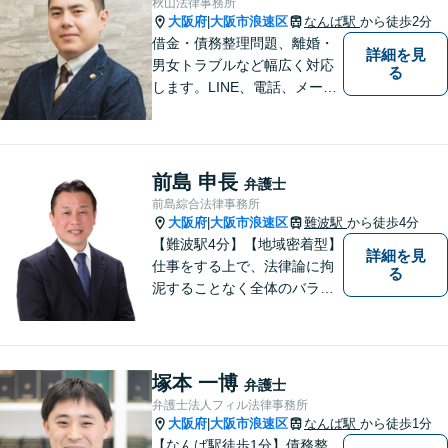
秋山法律事務所
わせ可】
大阪府
大阪市浪速区
なんば駅
から徒歩2分
|
借金・債務整理問題、離婚・
詳細を見
男女トラブルなど幅広く対応
る
します。LINE、電話、メー
ル、オンライン面談など、使
い慣れたツールで肩の力を抜
いてご相談を！依頼者の負担
をできるだけ少なく！相談し
前島 申長
弁護士
やすい環境づくりに努め、納
前島綜合法律事務所
得できる解決を目指します！
大阪府
大阪市浪速区
難波駅
から徒歩4分
|
【難波駅4分】【地域密着型】
詳細を見
仕事をする上で、法律論に拘
る
泥することなく全体のバラン
ス論やどのような解決が依頼
者にとってベストかを常に考
えるように心がけています。
クライアントの話を丁寧に聞
塚本 一博
弁護士
き、意思疎通を測った上で最
弁護士法人フィル法律事務所
適な解決策を提示します。
大阪府
大阪市浪速区
なんば駅
から徒歩1分
|
【なんば駅徒歩1分】債務整