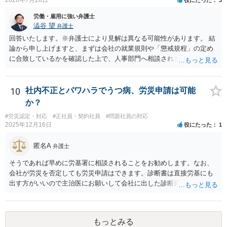
2026年7月28日
役にたった
3
労働・雇用に強い弁護士
澁谷 望
弁護士
回答いたします。※弁護士により見解は異なる可能性があります。 結
論から申し上げますと、まずは会社の就業規則や「懲戒規程」の定め
に合致しているかを確認した上で、人事部門へ相談されることが最優
先となります。 その上で、いきなりの懲戒解雇は法的ハードルが高い
ものの、重い懲戒処分の対象には十分なり得ます。 名誉や評価の回復
については、会社側に「部下の不正行為による情報漏洩」と正式に認
10
社内不正とパワハラでうつ病、労災申請は可能
定させ、誤認した他部署への適切なフォローや周知を求めるのが有効
か？
です。 あるいは、懲戒があったことを社内で周知される手続があるの
#労災認定・対応
#正社員・契約社員
#問題社員の対応
ならば、それにより軽微ながら回復はできるかもしれません。 さらに
2025年12月16日
役にたった
1
個人としても、相手に対してプライバシー侵害等に基づく損害賠償
（慰謝料）を請求する選択肢がありえます（ただし、金額は多額にな
匿名A
弁護士
らない可能性があります。）。
そうであれば早めに労基署に相談されることをお勧めします。なお、
会社が労災を否定しても労災申請はできます。診断書は直接労基にも
出す方がいいので主治医にお願いして会社に出した診断書の写しをも
らっておきましょう。
もっとみる