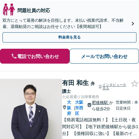
問題社員の対応
双方にとって最善の解決を目指します。未払い残業代請求、不当解
雇、退職勧奨のご相談はお任せください【夜間相談可】
料金表を見る
電話でお問い合わせ
メールでお問い合わせ
有田 和生
弁
インタビューを
見る
護士
土佐堀通り法律事務所
大
大阪
肥後橋駅
か
営業時間：本
阪
市西
|
日定休日
ら徒歩2分
府
区
【簡易電話相談無料！】【土日祝・夜
間対応可】【地下鉄肥後橋駅から徒歩1
分】 【債権回収に強い】【最新のイン