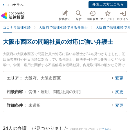
弁護士の方はこちら
ココナラへ
投稿する
探す
閲覧履歴
マイリスト
ログイン
ココナラ法律相談
大阪府で法律相談できる弁護士
大阪市で法律相談で
大阪市西区の問題社員の対応に強い弁護士
大阪府の大阪市西区で問題社員の対応に強い弁護士が34名見つかりました。初
回面談無料や休日面談に対応している弁護士、解決事例を持つ弁護士なども掲
載中。労働・雇用に関係する不当解雇や退職勧奨、内定取消等の細かな分野で
の絞り込み検索もでき便利です。特に法律事務所Acrew（アクル）の中原 圭介
弁護士や土佐堀通り法律事務所の有田 和生弁護士、土佐堀通り法律事務所の權
エリア
大阪府、大阪市西区
変更
野 裕介弁護士のプロフィール情報や弁護士費用、強みなどが注目されていま
す。『大阪市西区で土日や夜間に発生した問題社員の対応のトラブルを今すぐ
相談内容
労働・雇用、問題社員の対応
変更
に弁護士に相談したい』『問題社員の対応のトラブル解決の実績豊富な近くの
弁護士を検索したい』『初回相談無料で問題社員の対応を法律相談できる大阪
市西区内の弁護士に相談予約したい』などでお困りの相談者さんにおすすめで
詳細条件
未選択
変更
す。
34
人の弁護士が見つかりました
(検索結果について詳しくは
こちら
)