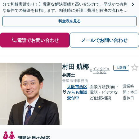
分で和解実績あり！】豊富な解決実績と高い交渉力で、早期かつ有利
な条件での解決を目指します。相談時に弁護士費用と解決の流れを丁
寧に説明いたしますので、安心してお問い合わせ下さい。
料金表を見る
電話でお問い合わせ
メールでお問い合わせ
村田 航椰
大阪府
インタビュ
ーを見る
弁護士
蒼星法律事務所
営業時
大阪市西区
面談方法(対面・
からも相談
電話・ビデオな
間：本日
受付中
ど)は応相談
定休日
問題社員の対応