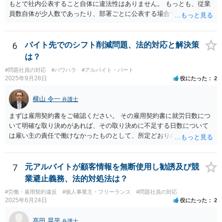
もとで社内公表すること自体に違法性はありません。 もっとも、従業
員数自体が少人数であったり、部署ごとに公表する場合で特定の部署
が少人数である場合等には、個人が事実上特定されてしまう可能性が
あり、その場合は違法性を帯びることになります。 少人数部署がある
場合はより大きなグループ（企業全体）単位での公表にする、結果数
6
バイト先でのシフト削減問題、法的対応と解決策
をぼかして「約●％」とする等の工夫が、より特定回避に資するかもし
は？
れません。
#問題社員の対応
#パワハラ
#アルバイト・パート
2025年9月28日
役にたった
2
横山 令一
弁護士
まずは雇用契約書をご確認ください。 その雇用契約書に就労日数につ
いて明確な取り決めがあれば、その取り決めに不足する日数について
は雇い主の責任で働けなかったものとして、所定どおりの賃金（民法5
36条2項）、又は、平均賃金の6割に相当する休業手当（労働基準法26
条）を請求できる可能性があります。ただ、自分からシフトの希望日
数を減らした分については難しいでしょう。 特に後者については、違
7
元アルバイトが顧客情報を無断使用し勧誘及び競
反した場合は労働基準監督署に申告して雇い主に指導をしてもらう手
業避止義務、法的対処法は？
続が用意されています（労働基準法104条）。 前者については労働基
#労働・雇用契約違反
#個人事業主・フリーランス
#問題社員の対応
準監督署の管轄外ですので、弁護士に請求を依頼したり、裁判所に民
2025年6月24日
役にたった
2
事訴訟や労働審判を申し立てたりする方法を取ることになるでしょ
う。
髙田 晃平
弁護士