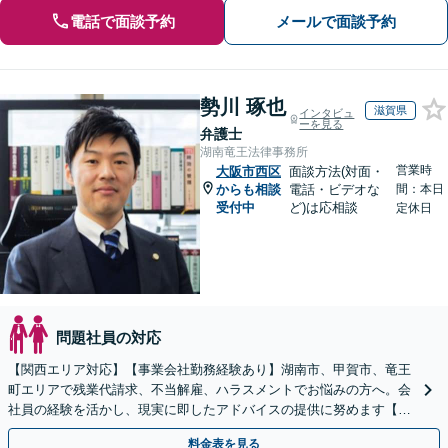
電話で面談予約
メールで面談予約
勢川 琢也
滋賀県
インタビュ
ーを見る
弁護士
湖南竜王法律事務所
営業時
大阪市西区
面談方法(対面・
からも相談
電話・ビデオな
間：本日
受付中
ど)は応相談
定休日
問題社員の対応
【関西エリア対応】【事業会社勤務経験あり】湖南市、甲賀市、竜王
町エリアで残業代請求、不当解雇、ハラスメントでお悩みの方へ。会
社員の経験を活かし、現実に即したアドバイスの提供に努めます【労
使双方に対応】【Web面談OK】
料金表を見る