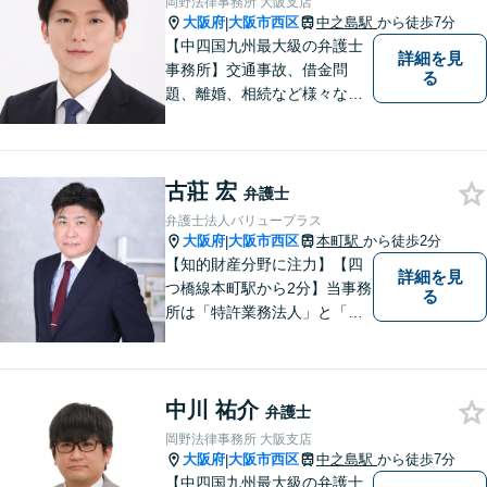
岡野法律事務所 大阪支店
大阪府
大阪市西区
中之島駅
から徒歩7分
|
【中四国九州最大級の弁護士
詳細を見
事務所】交通事故、借金問
る
題、離婚、相続など様々な問
題について、「何度でも無
料」の相談を行っています！
まずはお気軽にご相談くださ
古莊 宏
い！
弁護士
弁護士法人バリュープラス
大阪府
大阪市西区
本町駅
から徒歩2分
|
【知的財産分野に注力】【四
詳細を見
つ橋線本町駅から2分】当事務
る
所は「特許業務法人」と「弁
護士法人」により構成され、
知的財産・法務の両者に対応
可能です。お客様との「コミ
中川 祐介
ュニケーション」を大切に
弁護士
し、喜んで頂けるサービスを
岡野法律事務所 大阪支店
提供いたします【法テラス利
大阪府
大阪市西区
中之島駅
から徒歩7分
|
用可】
【中四国九州最大級の弁護士