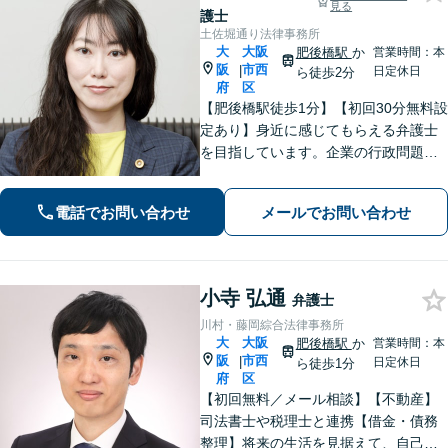
見る
護士
土佐堀通り法律事務所
大
大阪
肥後橋駅
か
営業時間：本
阪
市西
|
日定休日
ら徒歩2分
府
区
【肥後橋駅徒歩1分】【初回30分無料設
定あり】身近に感じてもらえる弁護士
を目指しています。企業の行政問題／
離婚／相続／債権回収など、幅広い法
律問題に対応可能【夜間／休日応相
電話でお問い合わせ
メールでお問い合わせ
談】専門家の知識と経験で皆様の力に
なります。気軽にご相談ください。
小寺 弘通
弁護士
川村・藤岡綜合法律事務所
大
大阪
肥後橋駅
か
営業時間：本
阪
市西
|
日定休日
ら徒歩1分
府
区
【初回無料／メール相談】【不動産】
司法書士や税理士と連携【借金・債務
整理】将来の生活を見据えて、自己破