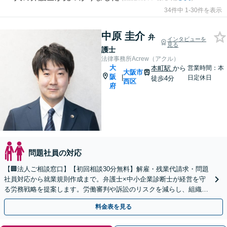
34件中 1-30件を表示
中原 圭介
弁
インタビューを
見る
護士
法律事務所Acrew（アクル）
大
本町駅
から
営業時間：本
大阪市
阪
|
日定休日
徒歩4分
西区
府
問題社員の対応
【🏢法人ご相談窓口】【初回相談30分無料】解雇・残業代請求・問題
社員対応から就業規則作成まで。弁護士×中小企業診断士が経営を守
る労務戦略を提案します。労働審判や訴訟のリスクを減らし、組織を
強くするサポートを。
料金表を見る