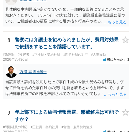
具体的な事実関係が定かでないため、一般的な回答になることをご承
知おきください。 アルバイトの方に対して、競業避止義務違反に基づ
いて、ご相談者様の顧客に対する引き抜き行為をやめるように求める
ことや損害賠償請求を行うことが考えられます。 同じ駅のエリアにお
いてネイルサロンを開業していることや、同意なく顧客の電話番号やL
INEアカウント、メールアドレス等を持ち出して勧誘をしていることに
8
警察には弁護士を勧められましたが、費用対効果
ついては、競業避止義務に違反しているものと考えられます。 もっと
で依頼をすることを躊躇しています。
も、正式には退職していないものの、出社もしていないということで
#偽造罪
#被害者
#正社員・契約社員
#問題社員の対応
#人事異動
すと、在職中か退職扱いとなるかで争いになり、競業避止義務条項の
2026年7月30日
役にたった
3
有効性が問題になるところであり、損害賠償請求を行うにしても損害
の主張・立証が容易ではないため、労働法を扱う弁護士にご相談され
西浦 嘉博
弁護士
るのがよいと思われます。
当該書類の詳細を説明した上で事件手続の今後の見込みを確認し、併
せて告訴を含めた事件対応の費用を聴き取るという意味合いで、まず
は法律事務所での相談を検討されてみてはいかがでしょうか。 上記、
ご参考ください。
9
年上部下による給与情報暴露、懲戒解雇は可能で
すか？
#問題社員の対応
#正社員・契約社員
#労働・雇用契約違反