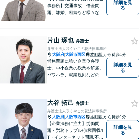
詳細を見
事務所】交通事故、借金問
る
題、離婚、相続など様々な問
題について、「何度でも無
料」の相談を行っています！
まずはお気軽にご相談くださ
片山 琢也
い！
弁護士
弁護士法人咲くやこの花法律事務所
大阪府
大阪市西区
本町駅
から徒歩1分
|
労務問題に強い企業側弁護
詳細を見
士。中小企業の残業や解雇、
る
パワハラ、就業規則などの問
題を企業側の立場で解決しま
す。
大谷 拓己
弁護士
弁護士法人咲くやこの花法律事務所
大阪府
大阪市西区
本町駅
から徒歩1分
|
【企業法務に注力】労働問
詳細を見
題・労務トラブル/債権回収/I
る
T・インターネット問題/不動