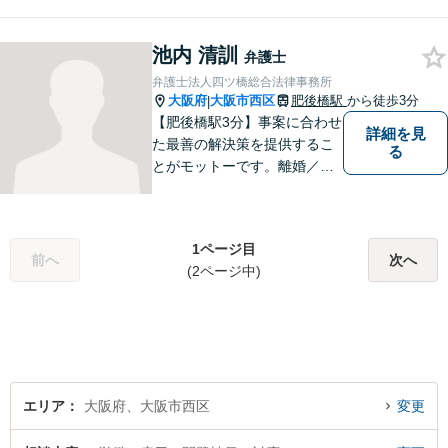
に、粘り強い交渉で有利な解
決を目指します。交通事故／
池内 清訓
離婚／相続／不動産関連／企
弁護士
業法務など、幅広く対応。ご
弁護士法人四ツ橋総合法律事務所
相談者様とともに問題を解決
大阪府
大阪市西区
肥後橋駅
から徒歩3分
|
していきます。
【肥後橋駅3分】事案に合わせ
詳細を見
た最善の解決策を提供するこ
る
とがモットーです。離婚／交
通事故／不動産／企業法務な
ど、幅広い分野に柔軟に対応
してまいります。高い実行力
1ページ目
で、皆様の抱えるお困りごと
前へ
次へ
(2ページ中)
を解決へとスピーディに導き
ます。
エリア
大阪府、大阪市西区
変更