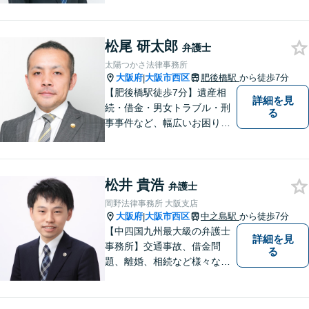
す。
松尾 研太郎
弁護士
太陽つかさ法律事務所
大阪府
大阪市西区
肥後橋駅
から徒歩7分
|
【肥後橋駅徒歩7分】遺産相
詳細を見
続・借金・男女トラブル・刑
る
事事件など、幅広いお困りご
とに対応◎事業会社での勤務
経験あり。依頼者様の立場に
立って、最善の解決へ導きま
松井 貴浩
す。フットワークを活かし、
弁護士
迅速な解決へと尽力いたしま
岡野法律事務所 大阪支店
す。
大阪府
大阪市西区
中之島駅
から徒歩7分
|
【中四国九州最大級の弁護士
詳細を見
事務所】交通事故、借金問
る
題、離婚、相続など様々な問
題について、「何度でも無
料」の相談を行っています！
まずはお気軽にご相談くださ