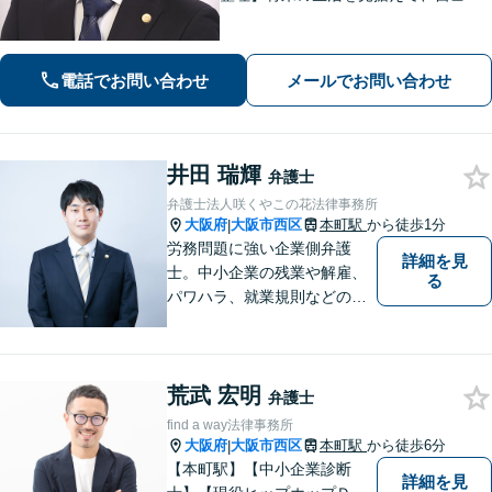
産・個人再生・任意整理を選択しま
す。法人破産や民事再生なども対応
【相続問題】全国出張可。遺産分割協
電話でお問い合わせ
メールでお問い合わせ
議や遺留分、遺言書作成などにも対応
井田 瑞輝
弁護士
弁護士法人咲くやこの花法律事務所
大阪府
大阪市西区
本町駅
から徒歩1分
|
労務問題に強い企業側弁護
詳細を見
士。中小企業の残業や解雇、
る
パワハラ、就業規則などの問
題を企業側の立場で解決しま
す。
荒武 宏明
弁護士
find a way法律事務所
大阪府
大阪市西区
本町駅
から徒歩6分
|
【本町駅】【中小企業診断
詳細を見