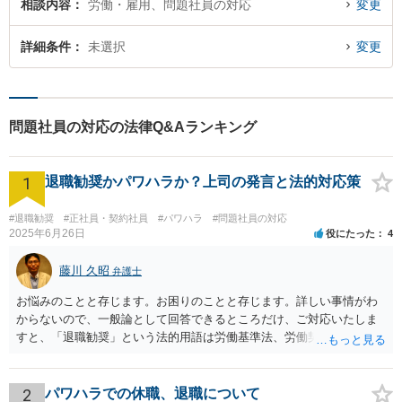
相談内容
労働・雇用、問題社員の対応
変更
詳細条件
未選択
変更
問題社員の対応の法律Q&Aランキング
1
退職勧奨かパワハラか？上司の発言と法的対応策
#退職勧奨
#正社員・契約社員
#パワハラ
#問題社員の対応
2025年6月26日
役にたった
4
藤川 久昭
弁護士
お悩みのことと存じます。お困りのことと存じます。詳しい事情がわ
からないので、一般論として回答できるところだけ、ご対応いたしま
すと、「退職勧奨」という法的用語は労働基準法、労働契約法上は存
在しないのです。法的に違法な退職勧奨・強要といえるためには、退
職を求めただけではなく、本人が退職を明確に拒否しているにもかか
わらず、その後でも執拗に退職を強く求めることです。 職場のパワー
2
パワハラでの休職、退職について