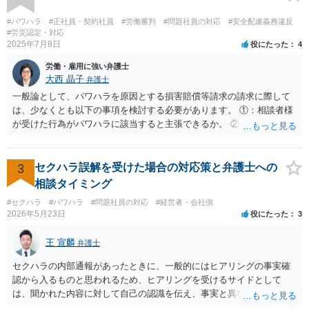
ハラスメントとは、同じ職場で働く者に対し、職務上の地位や人間関
係などの職場内の優位性を背景に、業務の適正な範囲を超えて、精神
#パワハラ
#正社員・契約社員
#労働審判
#問題社員の対応
#安全配慮義務違反
的・身体的苦痛を与える又は職場環境を悪化させる行為をいいます。
#労災認定・対応
2025年7月8日
役にたった
4
パワハラの事案は、証拠などをもとにしながら、直接具体的なお話を
お伺いして、法的に正確に分析する必要があります。本件の言動が、
労働・雇用に強い弁護士
これらに該当するかどうか、証拠に基づいて、子細な分析と慎重な対
大西 晶子
弁護士
応が必要です。客観的証拠が不可欠です。 法的に正確に分析されたい
一般論として、パワハラを原因とする損害賠償等請求の請求に際して
場合には、労務管理と労働法に精通し、上記に関連した法理等にも通
は、少なくとも以下の事項を検討する必要があります。 ①：相談者様
じた弁護士等に相談し、証拠をもとにしながら具体的な話をなさった
が受けた行為がパワハラに該当すると主張できるか。 ②：会社が、当
上で、今後の対応を検討するべきです。良い解決になりますよう祈念
該パワハラ行為を認識していたにもかかわらず、適切な対策を怠った
しております。
と主張できるか。 ③：当該パワハラ行為のせいで相談者様が適応障害
を患ったと主張できるか。 ④：①②③の主張を裏付ける証拠がどの程
3
セクハラ誤解を受けた場合の対応策と弁護士への
度充実しているか。 ⑤：未払残業代等、会社に対して他に請求できそ
相談タイミング
うなものはあるか。 ①～③により、パワハラ行為をした本人/会社の両
#セクハラ
#パワハラ
#問題社員の対応
#経営者・会社側
方に対して損害賠償等を請求できるか否かが変わってきます。 ④によ
2026年5月23日
役にたった
3
り、交渉のみで妥協べきか、訴訟も見据えて徹底的に責任追求できそ
うかを検討することになります。 また、会社に対して他に請求できそ
王 宣麟
弁護士
うなものがあれば（⑤）、パワハラの証拠が多少不足していたとして
も、併せて請求することによって、解決金の増額事由として扱うこと
セクハラの内部通報があったときに、一般的にはヒアリングの事実確
を検討する余地があります。 具体的なご事情が分からないため、抽象
認から入るものと思われるため、ヒアリングを受けるサイドとして
的な説明にとどまり申し訳ありません。 ただ、パワハラを原因とする
は、聞かれた内容に対して自己の認識を伝え、事実と異なることに関
労働トラブルをご自身で対応することは、ご負担が大きいかと存じま
しては否認をすべきでしょう（証拠があるなら証拠も見せながら）。