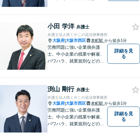
産トラブルなど。相談者さま
の目線に立ち、親切・丁寧で
分かりやすい説明を心がけて
小田 学洋
おります。【地下鉄御堂筋線
弁護士
「本町駅」22番出口1分】
弁護士法人咲くやこの花法律事務所
【近隣駐車場多数】
大阪府
大阪市西区
本町駅
から徒歩1分
|
労務問題に強い企業側弁護
詳細を見
士。中小企業の残業や解雇、
る
パワハラ、就業規則などの問
題を企業側の立場で解決しま
す。
渕山 剛行
弁護士
弁護士法人咲くやこの花法律事務所
大阪府
大阪市西区
本町駅
から徒歩1分
|
労務問題に強い企業側弁護
詳細を見
士。中小企業の残業や解雇、
る
パワハラ、就業規則などの問
題を企業側の立場で解決しま
す。