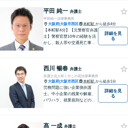
平田 純一
弁護士
平田純一法律事務所
大阪府
大阪市西区
本町駅
から徒歩4分
|
【本町駅4分】【元警察官弁護
詳細を見
士】警察官歴10年の経験を活
る
かし、殺人罪や交通死亡事故
の遺族支援、性犯罪被害者支
援、社内犯罪（業務上横領・
詐欺）にも対応しておりま
西川 暢春
す。男女問題や労働問題な
弁護士
ど、多岐に渡る分野に力を注
弁護士法人咲くやこの花法律事務所
いでおります。ぜひお気軽に
大阪府
大阪市西区
本町駅
から徒歩1分
|
ご相談ください。
労務問題に強い企業側弁護
詳細を見
士。中小企業の残業や解雇、
る
パワハラ、就業規則などの問
題を企業側の立場で解決しま
す。
髙 一成
弁護士