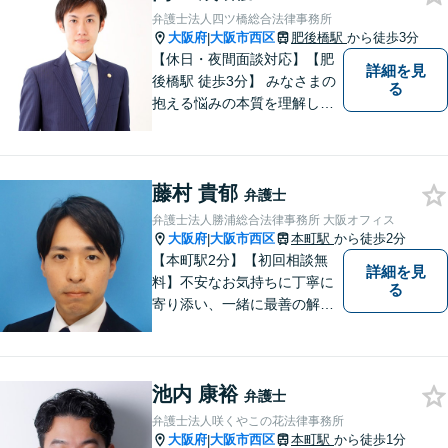
弁護士法人四ツ橋総合法律事務所
大阪府
大阪市西区
肥後橋駅
から徒歩3分
|
【休日・夜間面談対応】【肥
詳細を見
後橋駅 徒歩3分】 みなさまの
る
抱える悩みの本質を理解し解
決に導くことを心掛けていま
す。
藤村 貴郁
弁護士
弁護士法人勝浦総合法律事務所 大阪オフィス
大阪府
大阪市西区
本町駅
から徒歩2分
|
【本町駅2分】【初回相談無
詳細を見
料】不安なお気持ちに丁寧に
る
寄り添い、一緒に最善の解決
策を考えます！どんな小さな
お悩みでも「相談してよかっ
た」と心から安心していただ
池内 康裕
けるよう、誠実にあなたをサ
弁護士
ポートいたします。【電話相
弁護士法人咲くやこの花法律事務所
談も対応可能】
大阪府
大阪市西区
本町駅
から徒歩1分
|