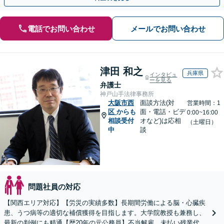
電話でお問い合わせ
メールでお問い合わせ
津田 和之
兵庫県
インタビュ
ーを見る
弁護士
神戸山手法律事務所
大阪市西
面談方法(対
営業時間：1
区
からも
面・電話・ビデ
0:00~16:00
相談受付
オなど)は応相
（土曜日）
中
談
問題社員の対応
【関西エリア対応】【労災の実績多数】長期間労働による脳・心臓疾
患、うつ病等の適切な補償獲得を目指します。大学院教授も兼務し、
最新の判例にも精通【歴20年の元公務員】不当解雇、未払い残業代