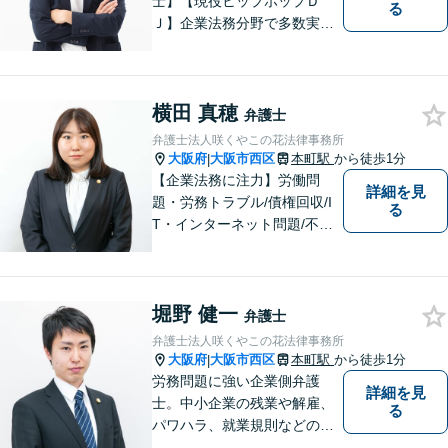
士】【現役ヒップホップＤ
る
Ｊ】企業法務分野で多数実績
あり。労働トラブル（企業
側）、飲食業関連法務に特
化。中小企業診断士による経
横田 真穂
営面も考慮した助言 。【Zoo
弁護士
m相談可】
弁護士法人咲くやこの花法律事務所
大阪府
大阪市西区
本町駅
から徒歩1分
|
【企業法務に注力】労働問
詳細を見
題・労務トラブル/債権回収/I
る
T・インターネット問題/不動
産トラブルなど。相談者さま
の目線に立ち、親切・丁寧で
分かりやすい説明を心がけて
堀野 健一
おります。【地下鉄御堂筋線
弁護士
「本町駅」22番出口1分】
弁護士法人咲くやこの花法律事務所
【近隣駐車場多数】
大阪府
大阪市西区
本町駅
から徒歩1分
|
労務問題に強い企業側弁護
詳細を見
士。中小企業の残業や解雇、
る
パワハラ、就業規則などの問
題を企業側の立場で解決しま