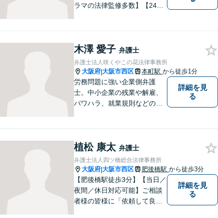
ラマの法律監修多数】【24時
間メール問い合わせ受付】フ
ットワークの軽さ、スピーデ
ィーな対応、粘り強い対応を
木澤 愛子
強く意識しております！
弁護士
弁護士法人咲くやこの花法律事務所
大阪府
大阪市西区
本町駅
から徒歩1分
|
労務問題に強い企業側弁護
詳細を見
士。中小企業の残業や解雇、
る
パワハラ、就業規則などの問
題を企業側の立場で解決しま
す。
植松 康太
弁護士
弁護士法人四ツ橋総合法律事務所
大阪府
大阪市西区
肥後橋駅
から徒歩3分
|
【肥後橋駅徒歩3分】【当日／
詳細を見
夜間／休日対応可能】ご相談
る
者様の皆様に「依頼して良か
った」とご満足いただくため