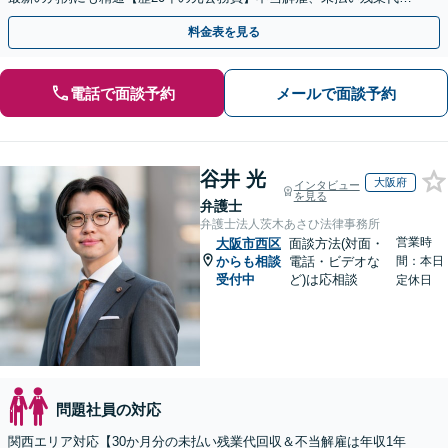
等、労働者の立場から親身にサポート【初回相談無料】
料金表を見る
電話で面談予約
メールで面談予約
谷井 光
大阪府
インタビュー
を見る
弁護士
弁護士法人茨木あさひ法律事務所
営業時
大阪市西区
面談方法(対面・
からも相談
電話・ビデオな
間：本日
受付中
ど)は応相談
定休日
問題社員の対応
関西エリア対応【30か月分の未払い残業代回収＆不当解雇は年収1年