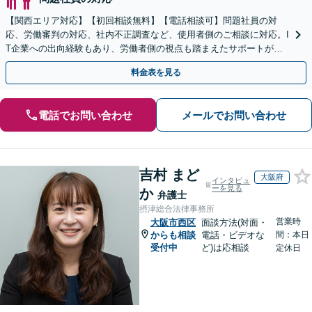
【関西エリア対応】【初回相談無料】【電話相談可】問題社員の対
応、労働審判の対応、社内不正調査など、使用者側のご相談に対応。I
T企業への出向経験もあり、労働者側の視点も踏まえたサポートが可
能です。お気軽にご相談ください。【夜間・土日相談可】
料金表を見る
電話でお問い合わせ
メールでお問い合わせ
吉村 まど
大阪府
インタビュ
ーを見る
か
弁護士
摂津総合法律事務所
営業時
大阪市西区
面談方法(対面・
からも相談
電話・ビデオな
間：本日
受付中
ど)は応相談
定休日