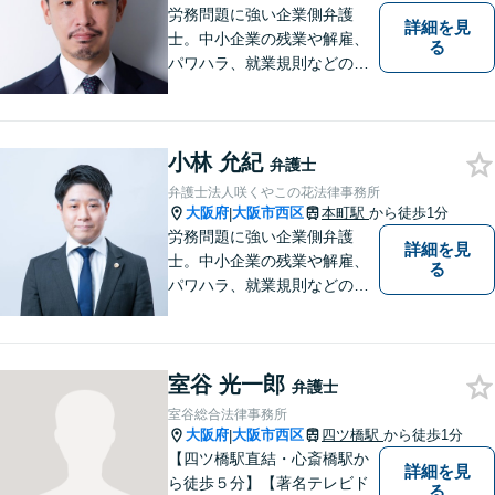
労務問題に強い企業側弁護
詳細を見
士。中小企業の残業や解雇、
る
パワハラ、就業規則などの問
題を企業側の立場で解決しま
す。
小林 允紀
弁護士
弁護士法人咲くやこの花法律事務所
大阪府
大阪市西区
本町駅
から徒歩1分
|
労務問題に強い企業側弁護
詳細を見
士。中小企業の残業や解雇、
る
パワハラ、就業規則などの問
題を企業側の立場で解決しま
す。
室谷 光一郎
弁護士
室谷総合法律事務所
大阪府
大阪市西区
四ツ橋駅
から徒歩1分
|
【四ツ橋駅直結・心斎橋駅か
詳細を見
ら徒歩５分】【著名テレビド
る