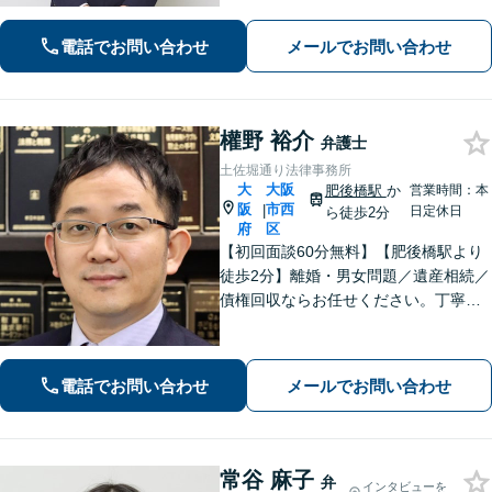
ターネット問題にも対応可能】相談だ
けで解決することもよくあります。ま
電話でお問い合わせ
メールでお問い合わせ
ずはお気軽にご相談下さい。【ビデオ
面談可】【法テラス利用可】
權野 裕介
弁護士
土佐堀通り法律事務所
大
大阪
肥後橋駅
か
営業時間：本
阪
市西
|
日定休日
ら徒歩2分
府
区
【初回面談60分無料】【肥後橋駅より
徒歩2分】離婚・男女問題／遺産相続／
債権回収ならお任せください。丁寧な
ヒアリングから納得できる解決へ導き
ます。「離婚調停」「遺産分割調停」
の対応経験が豊富です。【夜間対応
電話でお問い合わせ
メールでお問い合わせ
可】【弁護士歴10年以上】
常谷 麻子
弁
インタビューを