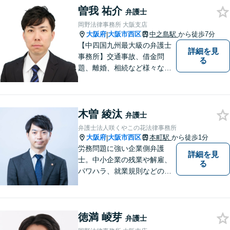
曽我 祐介
い！
弁護士
岡野法律事務所 大阪支店
大阪府
大阪市西区
中之島駅
から徒歩7分
|
【中四国九州最大級の弁護士
詳細を見
事務所】交通事故、借金問
る
題、離婚、相続など様々な問
題について、「何度でも無
料」の相談を行っています！
まずはお気軽にご相談くださ
木曽 綾汰
い！
弁護士
弁護士法人咲くやこの花法律事務所
大阪府
大阪市西区
本町駅
から徒歩1分
|
労務問題に強い企業側弁護
詳細を見
士。中小企業の残業や解雇、
る
パワハラ、就業規則などの問
題を企業側の立場で解決しま
す。
徳満 崚芽
弁護士