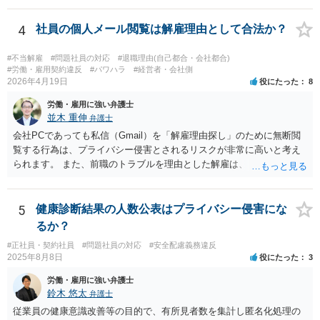
すので、弁護士への相談をお勧めいたします。
会社側でセクハラの事実があったと認定した場合は、単なる警告・指
導だけでなく、懲戒処分等が行われる可能性もありますので、そのよ
4
社員の個人メール閲覧は解雇理由として合法か？
うな不利益な処分が行われたタイミングで弁護士の相談されるのが良
いのではないかと思います。
#不当解雇
#問題社員の対応
#退職理由(自己都合・会社都合)
#労働・雇用契約違反
#パワハラ
#経営者・会社側
2026年4月19日
役にたった
8
労働・雇用に強い弁護士
並木 重伸
弁護士
会社PCであっても私信（Gmail）を「解雇理由探し」のために無断閲
覧する行為は、プライバシー侵害とされるリスクが非常に高いと考え
られます。 また、前職のトラブルを理由とした解雇は、 採用時に虚偽
の申告をした等でない限り、現在の解雇事由にはなりません。 今後は
メールの内容には触れず、現在の「素行の悪さ」に関する事情を具体
的に記録してください。注意・指導を繰り返しても改善されないとい
5
健康診断結果の人数公表はプライバシー侵害にな
うプロセスを積み上げ、段階的に懲戒や退職勧奨を検討するのが安全
るか？
な進め方です。
#正社員・契約社員
#問題社員の対応
#安全配慮義務違反
2025年8月8日
役にたった
3
労働・雇用に強い弁護士
鈴木 悠太
弁護士
従業員の健康意識改善等の目的で、有所見者数を集計し匿名化処理の