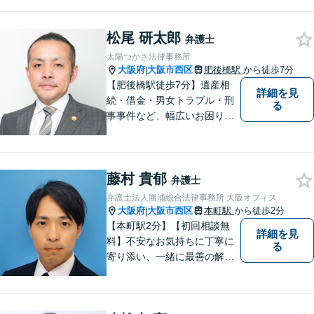
料」の相談を行っています！
まずはお気軽にご相談くださ
松尾 研太郎
い！
弁護士
太陽つかさ法律事務所
大阪府
大阪市西区
肥後橋駅
から徒歩7分
|
【肥後橋駅徒歩7分】遺産相
詳細を見
続・借金・男女トラブル・刑
る
事事件など、幅広いお困りご
とに対応◎事業会社での勤務
経験あり。依頼者様の立場に
立って、最善の解決へ導きま
藤村 貴郁
す。フットワークを活かし、
弁護士
迅速な解決へと尽力いたしま
弁護士法人勝浦総合法律事務所 大阪オフィス
す。
大阪府
大阪市西区
本町駅
から徒歩2分
|
【本町駅2分】【初回相談無
詳細を見
料】不安なお気持ちに丁寧に
る
寄り添い、一緒に最善の解決
策を考えます！どんな小さな
お悩みでも「相談してよかっ
た」と心から安心していただ