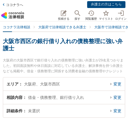
弁護士の方はこちら
ココナラへ
投稿する
探す
閲覧履歴
マイリスト
ログイン
ココナラ法律相談
大阪府で法律相談できる弁護士
大阪市で法律相談で
大阪市西区の銀行借り入れの債務整理に強い弁
護士
大阪府の大阪市西区で銀行借り入れの債務整理に強い弁護士が29名見つかりま
した。初回面談無料や休日面談に対応している弁護士、解決事例を持つ弁護士
なども掲載中。借金・債務整理に関係する消費者金融の債務整理やクレジット
会社の債務整理、リボ払いの債務整理等の細かな分野での絞り込み検索もでき
便利です。特に川村・藤岡綜合法律事務所の小寺 弘通弁護士や土佐堀通り法律
エリア
大阪府、大阪市西区
変更
事務所の有田 和生弁護士、土佐堀通り法律事務所の權野 裕介弁護士のプロフィ
ール情報や弁護士費用、強みなどが注目されています。『大阪市西区で土日や
相談内容
借金・債務整理、銀行借り入れ
変更
夜間に発生した銀行借り入れの債務整理のトラブルを今すぐに弁護士に相談し
たい』『銀行借り入れの債務整理のトラブル解決の実績豊富な近くの弁護士を
検索したい』『初回相談無料で銀行借り入れの債務整理を法律相談できる大阪
詳細条件
未選択
変更
市西区内の弁護士に相談予約したい』などでお困りの相談者さんにおすすめで
す。