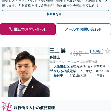
督促をストップ。やむを得ない事情で借金を抱えた方の生活再建を支
援します。ＦＰ資格を持つ弁護士が、法的解決と今後の自立に向けた
アドバイスで根本解決へ導きます。
料金表を見る
電話でお問い合わせ
メールでお問い合わせ
三上 諒
兵庫県
インタビュー
を見る
弁護士
弁護士法人オールニーズ法律事務所
営業時間：0
大阪市西区
面談方法(対面・
からも相談
電話・ビデオな
9:00~21:00
受付中
ど)は応相談
（平日）
銀行借り入れの債務整理