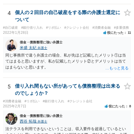
4
個人の２回目の自己破産をする際の弁護士選定に
ついて
#自己破産
#銀行借り入れ
#リボ払い
#クレジット会社
#消費者金融
#多重債務
2022年1月28日
役にたった
11
借金・債務整理に強い弁護士
米盛 太紀
弁護士
同じ事務所で違う弁護士の場合、私が先ほど記載したメリット①は当
てはまると思いますが、私が記載したメリット②とデメリットは当て
はまらないと思います。
5
借り入れ間もない所があっても債務整理は出来る
のでしょうか？
#消費者金融
#リボ払い
#銀行借り入れ
#クレジット会社
2025年2月7日
役にたった
8
借金・債務整理に強い弁護士
西谷 拓哉
弁護士
法テラスを利用できないということは、収入要件を超過しているとい