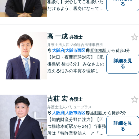
相談可】安心してご相談いた
る
だけるよう、親身になってお
話を伺うこと、専門的な事で
もわかりやすい言葉でご説明
することを心がけています。
髙 一成
法律問題は時間の経過ととも
弁護士
に事態が悪化することが多い
弁護士法人四ツ橋総合法律事務所
です。 お気軽にご相談くださ
大阪府
大阪市西区
肥後橋駅
から徒歩3分
|
い。
【休日・夜間面談対応】【肥
詳細を見
後橋駅 徒歩3分】 みなさまの
る
抱える悩みの本質を理解し解
決に導くことを心掛けていま
す。
古莊 宏
弁護士
弁護士法人バリュープラス
大阪府
大阪市西区
本町駅
から徒歩2分
|
【知的財産分野に注力】【四
詳細を見
つ橋線本町駅から2分】当事務
る
所は「特許業務法人」と「弁