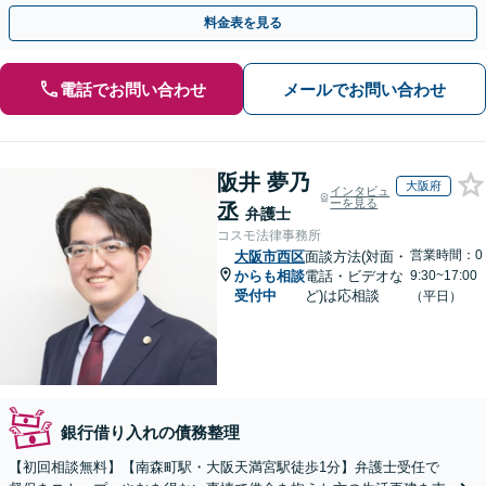
可】
料金表を見る
電話でお問い合わせ
メールでお問い合わせ
阪井 夢乃
大阪府
インタビュ
ーを見る
丞
弁護士
コスモ法律事務所
営業時間：0
大阪市西区
面談方法(対面・
からも相談
電話・ビデオな
9:30~17:00
受付中
ど)は応相談
（平日）
銀行借り入れの債務整理
【初回相談無料】【南森町駅・大阪天満宮駅徒歩1分】弁護士受任で