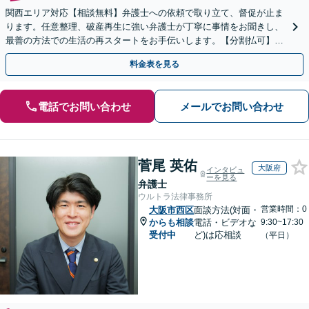
関西エリア対応【相談無料】弁護士への依頼で取り立て、督促が止ま
ります。任意整理、破産再生に強い弁護士が丁寧に事情をお聞きし、
最善の方法での生活の再スタートをお手伝いします。【分割払可】
【夜間休日対応可】【完全個室】
料金表を見る
電話でお問い合わせ
メールでお問い合わせ
菅尾 英佑
大阪府
インタビュ
ーを見る
弁護士
ウルトラ法律事務所
営業時間：0
大阪市西区
面談方法(対面・
からも相談
電話・ビデオな
9:30~17:30
受付中
ど)は応相談
（平日）