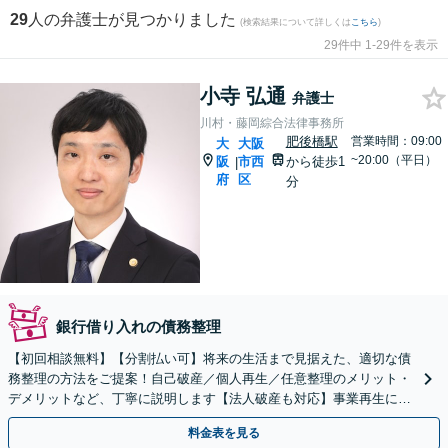
29
人の弁護士が見つかりました
(検索結果について詳しくは
こちら
)
29件中 1-29件を表示
小寺 弘通
弁護士
川村・藤岡綜合法律事務所
肥後橋駅
営業時間：09:00
大
大阪
~20:00（平日）
阪
市西
から徒歩1
|
府
区
分
銀行借り入れの債務整理
【初回相談無料】【分割払い可】将来の生活まで見据えた、適切な債
務整理の方法をご提案！自己破産／個人再生／任意整理のメリット・
デメリットなど、丁寧に説明します【法人破産も対応】事業再生に向
けた経営面のアドバイスも可【メール相談後スピード対応】
料金表を見る