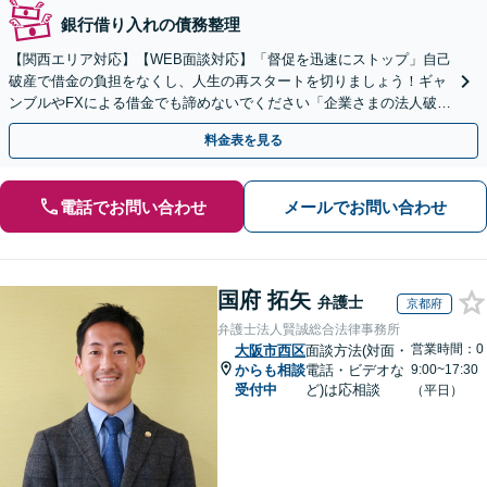
銀行借り入れの債務整理
【関西エリア対応】【WEB面談対応】「督促を迅速にストップ」自己
破産で借金の負担をなくし、人生の再スタートを切りましょう！ギャ
ンブルやFXによる借金でも諦めないでください「企業さまの法人破産
をサポート」【休日・夜間相談可】
料金表を見る
電話でお問い合わせ
メールでお問い合わせ
国府 拓矢
弁護士
京都府
弁護士法人賢誠総合法律事務所
営業時間：0
大阪市西区
面談方法(対面・
からも相談
電話・ビデオな
9:00~17:30
受付中
ど)は応相談
（平日）