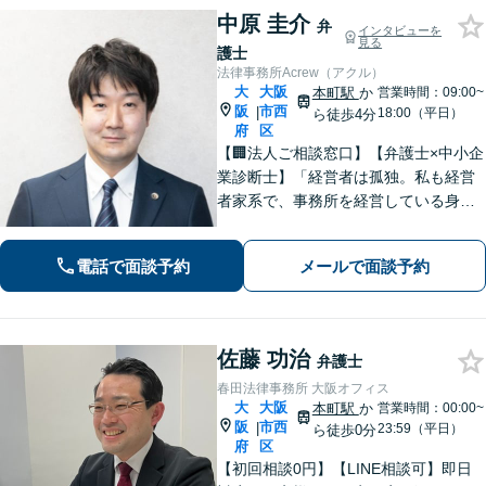
中原 圭介
弁
インタビューを
見る
護士
法律事務所Acrew（アクル）
大
大阪
本町駅
か
営業時間：09:00~
阪
市西
|
18:00（平日）
ら徒歩4分
府
区
【🏢法人ご相談窓口】【弁護士×中小企
業診断士】「経営者は孤独。私も経営
者家系で、事務所を経営している身な
ので、お気持ちはわかります」【本町
駅徒歩4分】中小企業・個人事業主様の
電話で面談予約
メールで面談予約
「法務と経営」を両面支援！完全個室
で安心対応。【初回法律相談30分無
料】
佐藤 功治
弁護士
春田法律事務所 大阪オフィス
大
大阪
本町駅
か
営業時間：00:00~
阪
市西
|
23:59（平日）
ら徒歩0分
府
区
【初回相談0円】【LINE相談可】即日