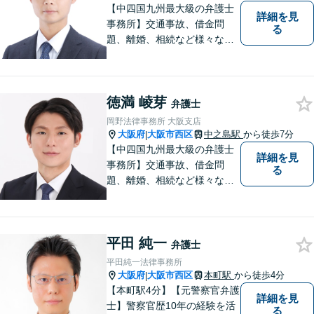
日・夜間相談可】
【中四国九州最大級の弁護士
詳細を見
事務所】交通事故、借金問
る
題、離婚、相続など様々な問
題について、「何度でも無
料」の相談を行っています！
まずはお気軽にご相談くださ
徳満 崚芽
い！
弁護士
岡野法律事務所 大阪支店
大阪府
大阪市西区
中之島駅
から徒歩7分
|
【中四国九州最大級の弁護士
詳細を見
事務所】交通事故、借金問
る
題、離婚、相続など様々な問
題について、「何度でも無
料」の相談を行っています！
まずはお気軽にご相談くださ
平田 純一
い！
弁護士
平田純一法律事務所
大阪府
大阪市西区
本町駅
から徒歩4分
|
【本町駅4分】【元警察官弁護
詳細を見
士】警察官歴10年の経験を活
る