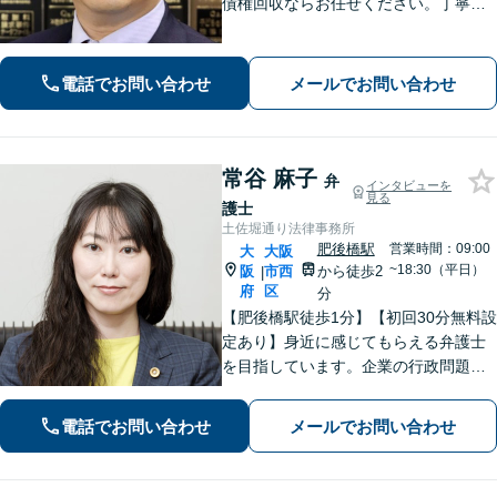
債権回収ならお任せください。丁寧な
ヒアリングから納得できる解決へ導き
ます。「離婚調停」「遺産分割調停」
の対応経験が豊富です。【夜間対応
電話でお問い合わせ
メールでお問い合わせ
可】【弁護士歴10年以上】
常谷 麻子
弁
インタビューを
見る
護士
土佐堀通り法律事務所
肥後橋駅
営業時間：09:00
大
大阪
~18:30（平日）
阪
市西
から徒歩2
|
府
区
分
【肥後橋駅徒歩1分】【初回30分無料設
定あり】身近に感じてもらえる弁護士
を目指しています。企業の行政問題／
離婚／相続／債権回収など、幅広い法
律問題に対応可能【夜間／休日応相
電話でお問い合わせ
メールでお問い合わせ
談】専門家の知識と経験で皆様の力に
なります。気軽にご相談ください。