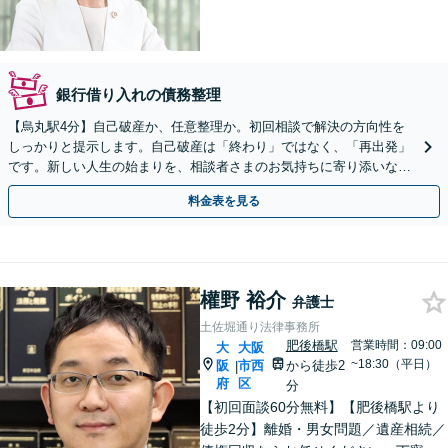
銀行借り入れの債務整理
【烏丸駅4分】自己破産か、任意整理か。初回相談で解決の方向性を
しっかりと提示します。自己破産は「終わり」ではなく、「再出発」
です。新しい人生の始まりを、相談者さまのお気持ちに寄り添いなが
らサポートします【初回相談無料】【法テラス利用可】
料金表を見る
權野 裕介
弁護士
土佐堀通り法律事務所
肥後橋駅
営業時間：09:00
大
大阪
~18:30（平日）
阪
市西
から徒歩2
|
府
区
分
【初回面談60分無料】【肥後橋駅より
徒歩2分】離婚・男女問題／遺産相続／