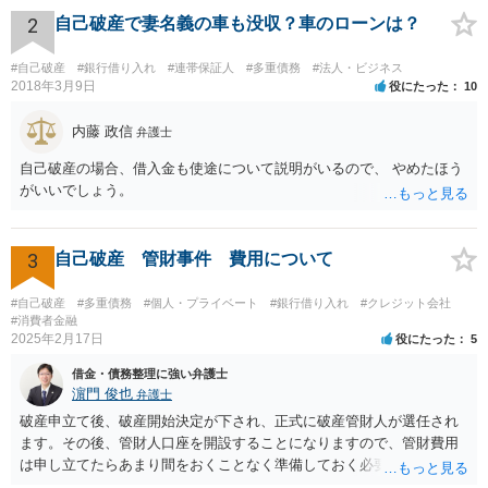
人にもならず、 返済計画が確実であると言える場合のみ 融資を受ける
2
自己破産で妻名義の車も没収？車のローンは？
ことにする他ないと思います。
#自己破産
#銀行借り入れ
#連帯保証人
#多重債務
#法人・ビジネス
2018年3月9日
役にたった
10
内藤 政信
弁護士
自己破産の場合、借入金も使途について説明がいるので、 やめたほう
がいいでしょう。
3
自己破産 管財事件 費用について
#自己破産
#多重債務
#個人・プライベート
#銀行借り入れ
#クレジット会社
#消費者金融
2025年2月17日
役にたった
5
借金・債務整理に強い弁護士
濵門 俊也
弁護士
破産申立て後、破産開始決定が下され、正式に破産管財人が選任され
ます。その後、管財人口座を開設することになりますので、管財費用
は申し立てたらあまり間をおくことなく準備しておく必要がありま
す。