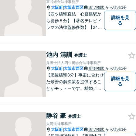
室谷総合法律事務所
相談者様とともに問題を解決
大阪府
大阪市西区
四ツ橋駅
から徒歩1分
|
していきます。
【四ツ橋駅直結・心斎橋駅か
詳細を見
ら徒歩５分】【著名テレビド
る
ラマの法律監修多数】【24時
間メール問い合わせ受付】フ
ットワークの軽さ、スピーデ
ィーな対応、粘り強い対応を
池内 清訓
強く意識しております！
弁護士
弁護士法人四ツ橋総合法律事務所
大阪府
大阪市西区
肥後橋駅
から徒歩3分
|
【肥後橋駅3分】事案に合わせ
詳細を見
た最善の解決策を提供するこ
る
とがモットーです。離婚／交
通事故／不動産／企業法務な
ど、幅広い分野に柔軟に対応
してまいります。高い実行力
静谷 豪
で、皆様の抱えるお困りごと
弁護士
を解決へとスピーディに導き
大河法律事務所
ます。
大阪府
大阪市西区
四ツ橋駅
から徒歩1分
|