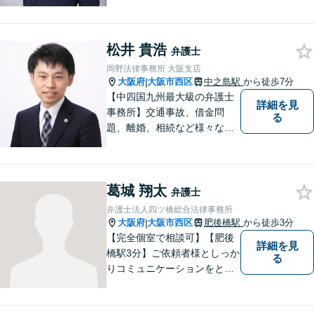
護士法人」により構成され、
知的財産・法務の両者に対応
可能です。お客様との「コミ
松井 貴浩
ュニケーション」を大切に
弁護士
し、喜んで頂けるサービスを
岡野法律事務所 大阪支店
提供いたします【法テラス利
大阪府
大阪市西区
中之島駅
から徒歩7分
|
用可】
【中四国九州最大級の弁護士
詳細を見
事務所】交通事故、借金問
る
題、離婚、相続など様々な問
題について、「何度でも無
料」の相談を行っています！
まずはお気軽にご相談くださ
葛城 翔太
い！
弁護士
弁護士法人四ツ橋総合法律事務所
大阪府
大阪市西区
肥後橋駅
から徒歩3分
|
【完全個室で相談可】【肥後
詳細を見
橋駅3分】ご依頼者様としっか
る
りコミュニケーションをと
り、最善の解決をともに目指
していきます。 みなさまに寄