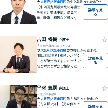
気軽にご相談ください。
大阪府
大阪市西区
中之島駅
から徒歩7分
|
【中四国九州最大級の弁護士
詳細を見
事務所】交通事故、借金問
る
題、離婚、相続など様々な問
題について、「何度でも無
料」の相談を行っています！
まずはお気軽にご相談くださ
吉田 将樹
い！
弁護士
法律事務所Acrew（アクル）
大阪府
大阪市西区
本町駅
から徒歩4分
|
[初回相談無料] 相談いただく
詳細を見
ことが第一歩です。お一人で
る
悩まずにまずはご相談くださ
い。
平瀬 義嗣
弁護士
平瀬法律事務所
大阪府
大阪市西区
九条駅
から徒歩1分
|
【九条駅 2分】【完全個室で
詳細を見