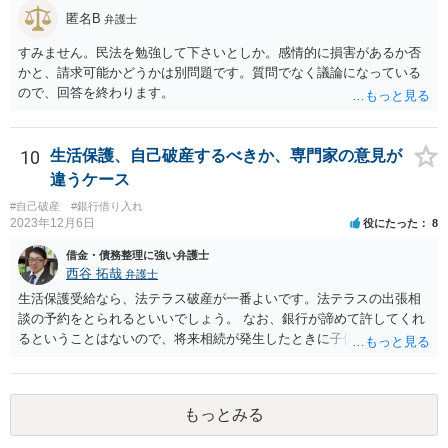
匿名B
弁護士
すみません。民法を勉強して下さいとしか。感情的に損害があるか否
かと、請求可能かどうかは別問題です。質問でなく議論になっている
ので、回答を終わります。
10
生活保護、自己破産するべきか、専門家の意見が
違うケース
#自己破産
#銀行借り入れ
2023年12月6日
役にたった
8
借金・債務整理に強い弁護士
西谷 拓哉
弁護士
生活保護受給なら、法テラス破産が一番よいです。法テラスの出張相
談の予約をとられるといいでしょう。 なお、銀行が諦めて許してくれ
るということはないので、将来相続が発生したときに子供が負債を相
続する可能性があります。もちろん、子供がその時相続放棄という手
段をとることもありますが、今の世代のうちに借金は処理することが
望ましいです。
もっとみる