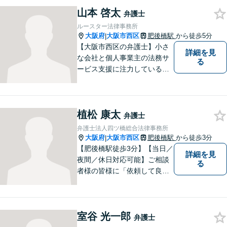
り添って悩みを少しでも解消
山本 啓太
できるよう全力でサポートさ
弁護士
せていただきます。一度ご相
ルースター法律事務所
談ください。
大阪府
大阪市西区
肥後橋駅
から徒歩5分
|
【大阪市西区の弁護士】小さ
詳細を見
な会社と個人事業主の法務サ
る
ービス支援に注力している弁
護士。人生を切り開いていこ
うとしている起業家・経営者
を応援したいとの想いが強く
植松 康太
なり、 自身の知識・経験をも
弁護士
とに、経営者の皆様のお役に
弁護士法人四ツ橋総合法律事務所
立ちたいと思っています。
大阪府
大阪市西区
肥後橋駅
から徒歩3分
|
【肥後橋駅徒歩3分】【当日／
詳細を見
夜間／休日対応可能】ご相談
る
者様の皆様に「依頼して良か
った」とご満足いただくため
に、粘り強い交渉で有利な解
決を目指します。交通事故／
室谷 光一郎
離婚／相続／不動産関連／企
弁護士
業法務など、幅広く対応。ご