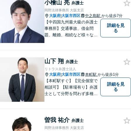
小檜山 亮
けるよう、誠実にあなたをサ
弁護士
ポートいたします。【電話相
岡野法律事務所 大阪支店
談も対応可能】
大阪府
大阪市西区
中之島駅
から徒歩7分
|
【中四国九州最大級の弁護士
詳細を見
事務所】交通事故、借金問
る
題、離婚、相続など様々な問
題について、「何度でも無
料」の相談を行っています！
まずはお気軽にご相談くださ
山下 翔
い！
弁護士
リトラス弁護士法人
大阪府
大阪市西区
本町駅
から徒歩1分
|
【本町駅すぐ】【完全個室で
詳細を見
相談可】【駐車場有り】弁護
る
士として分野を問わず多種多
様な事件を取り扱ってきまし
た。こんなことを弁護士に相
談しても良いのだろうかと迷
曽我 祐介
ってしまう方もいらっしゃる
弁護士
かもしれませんが、まずはお
岡野法律事務所 大阪支店