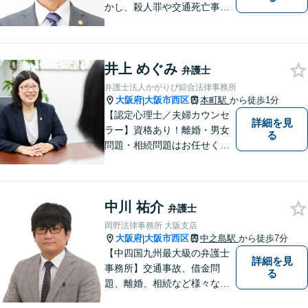
かし、殺人罪や交通死亡事故
の遺族支援、性犯罪被害者支
援、社内犯罪（業務上横領・
詐欺）にも対応しておりま
井上 めぐみ
す。男女問題や労働問題な
弁護士
ど、多岐に渡る分野に力を注
弁護士法人かがりび綜合法律事務所
いでおります。ぜひお気軽に
大阪府
大阪市西区
本町駅
から徒歩1分
|
ご相談ください。
【認定心理士／夫婦カウンセ
詳細を見
ラー】資格あり！離婚・男女
る
問題・相続問題はお任せくだ
さい！豊富な経験をもとに、
女性弁護士ならではのきめ細
やかな対応で穏便な解決を目
中川 祐介
指します【初回相談無料】
弁護士
【本町駅徒歩2分】男性の方の
岡野法律事務所 大阪支店
ご相談も多く寄せられていま
大阪府
大阪市西区
中之島駅
から徒歩7分
|
す。
【中四国九州最大級の弁護士
詳細を見
事務所】交通事故、借金問
る
題、離婚、相続など様々な問
題について、「何度でも無