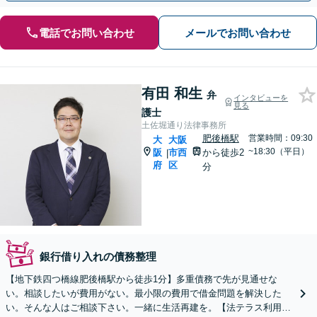
電話でお問い合わせ
メールでお問い合わせ
有田 和生
弁
インタビューを
見る
護士
土佐堀通り法律事務所
肥後橋駅
営業時間：09:30
大
大阪
~18:30（平日）
阪
市西
から徒歩2
|
府
区
分
銀行借り入れの債務整理
【地下鉄四つ橋線肥後橋駅から徒歩1分】多重債務で先が見通せな
い。相談したいが費用がない。最小限の費用で借金問題を解決した
い。そんな人はご相談下さい。一緒に生活再建を。【法テラス利用