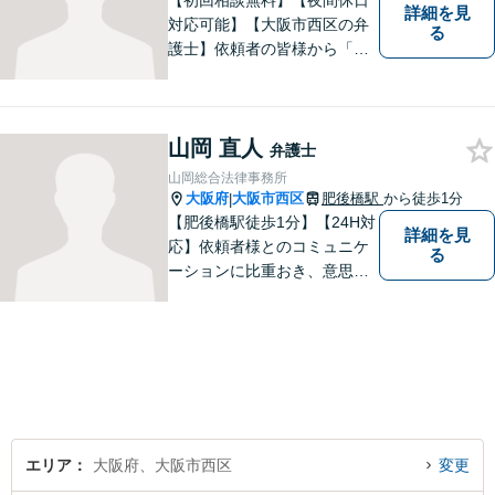
【初回相談無料】【夜間休日
詳細を見
対応可能】【大阪市西区の弁
る
護士】依頼者の皆様から「お
願いしてよかった」の声を頂
戴することを最大の喜びと考
えております。
山岡 直人
弁護士
山岡総合法律事務所
大阪府
大阪市西区
肥後橋駅
から徒歩1分
|
【肥後橋駅徒歩1分】【24H対
詳細を見
応】依頼者様とのコミュニケ
る
ーションに比重おき、意思疎
通の取れた一貫した対応を進
めてまいります。個人・法人
問わず、理解に努め、特殊な
事案にも対応いたします。
【初回無料相談】
エリア
大阪府、大阪市西区
変更