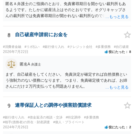
匿名Ａ弁護士のご指摘のとおり、免責審尋期日を開かない裁判所もあ
るようです。たしかに破産法上はそのとおりです。オグリキャップさ
んの裁判所では免責審尋期日が開かれない裁判所なのでしょう。東京
（本庁）基準で回答していました。申し訳ございません。
8
自己破産申請前にお金を
#消費者金融
#リボ払い
#銀行借り入れ
#クレジット会社
#多重債務
#自己破産
2026年7月22日
役にたった
8
匿名A
弁護士
まず、自己破産をしてください。 免責決定が確定すれば自然債務とい
う強制力のない債務になります。 つまり、免責確定後であれば、お姉
さんにだけ２万円支払っても問題ありません。
9
連帯保証人との調停や損害賠償請求
#銀行借り入れ
#借金返済の相談・交渉
#特定調停
#多重債務
#相手(債務者)の所在・財産調査
#個人・プライベート
2024年7月26日
役にたった
2