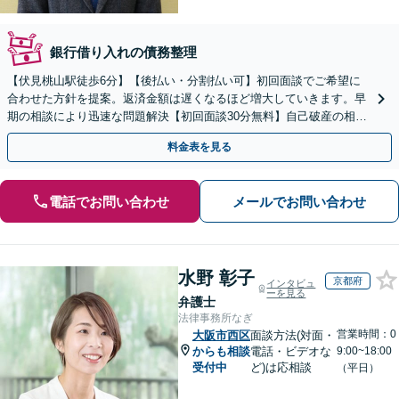
銀行借り入れの債務整理
【伏見桃山駅徒歩6分】【後払い・分割払い可】初回面談でご希望に
合わせた方針を提案。返済金額は遅くなるほど増大していきます。早
期の相談により迅速な問題解決【初回面談30分無料】自己破産の相談
や、自宅や愛車を残したい方もお任せください。
料金表を見る
電話でお問い合わせ
メールでお問い合わせ
水野 彰子
京都府
インタビュ
ーを見る
弁護士
法律事務所なぎ
営業時間：0
大阪市西区
面談方法(対面・
からも相談
電話・ビデオな
9:00~18:00
受付中
ど)は応相談
（平日）