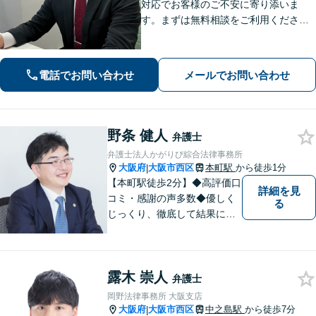
対応でお客様のご不安に寄り添いま
す。まずは無料相談をご利用くださ
い。【土日祝も24時間受付】
電話でお問い合わせ
メールでお問い合わせ
野条 健人
弁護士
弁護士法人かがりび綜合法律事務所
大阪府
大阪市西区
本町駅
から徒歩1分
|
【本町駅徒歩2分】◆高評価口
詳細を見
コミ・感謝の声多数◆優しく
る
じっくり、徹底して結果にこ
だわります。依頼者さまの
「かがりび」として、最後ま
で毅然と対応していきます！
露木 崇人
「女性に寄り添う豊富な相談
弁護士
実績」その方の人生の再出発
岡野法律事務所 大阪支店
を全力で応援いたします【休
大阪府
大阪市西区
中之島駅
から徒歩7分
|