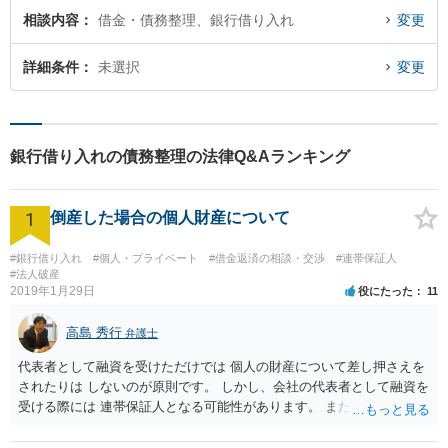
相談内容
借金・債務整理、銀行借り入れ
変更
詳細条件
未選択
変更
銀行借り入れの債務整理の法律Q&Aランキング
1
倒産した場合の個人財産について
#銀行借り入れ
#個人・プライベート
#借金返済の相談・交渉
#連帯保証人
#法人破産
2019年1月29日
役にたった
11
高島 秀行
弁護士
代表者として融資を受けただけでは 個人の財産について差し押さえを
されたりは しないのが原則です。 しかし、会社の代表者として融資を
受ける際には 連帯保証人となる可能性があります。 また、返済が厳し
いのに融資を受けた場合も 代表取締役として責任を追及される可能性
があります。 個人の財産について責任を免れたいのであれば 連帯保証