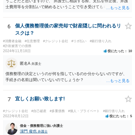
うことだと思いますので、 弁護士に相談する際、支払を停止後、弁護
士費用等を分割払いで納めるということで引き受けてもらえないか確
認するとよいでしょう。 「借り入れ出来る限界」までの生活というの
は、負債が拡大するだけになるのでお勧めできませんが あとは、相談
者様のご判断になると思いますので、私からのアドバイスは一旦これ
6
個人債務整理後の家売却で財産隠しに問われるリ
で終わりとさせていただきます。
スクは？
#消費者金融
#任意整理
#クレジット会社
#リボ払い
#銀行借り入れ
#詐欺被害での債務
2024年11月18日
役にたった
10
匿名A
弁護士
債務整理の決定というのが何を指しているのか分からないのですが、
手続きの名前は聞いていないのでしょうか？
7
宜しくお願い致します!
#クレジット会社
#自己破産
#多重債務
#個人・プライベート
#銀行借り入れ
2022年8月12日
役にたった
5
借金・債務整理に強い弁護士
濵門 俊也
弁護士