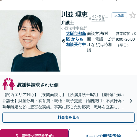
川並 理恵
大阪府
インタビュ
ーを見る
弁護士
小西法律事務所
大阪市都島
面談方法(対
営業時間：0
区
からも
面・電話・ビデ
9:00~20:00
相談受付中
オなど)は応相
（平日）
談
慰謝料請求された側
【関西エリア対応】【夜間面談可】【所属弁護士6名】【離婚に強い
弁護士】財産分与・養育費・親権・親子交流・婚姻費用・不貞行為・
熟年離婚などに豊富な実績。事案に応じた対応策・戦略を立案し、全
力で闘います。明るい人生の再スタートを！
料金表を見る
電話で面談予約
メールで面談予約