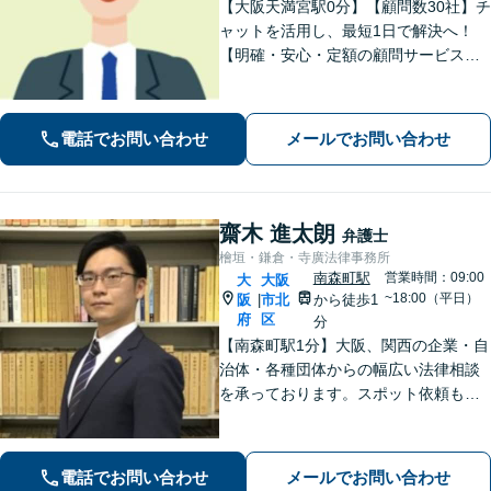
【大阪天満宮駅0分】【顧問数30社】チ
ャットを活用し、最短1日で解決へ！
【明確・安心・定額の顧問サービス】
フットワークの軽さを活かし、現場の
声を直接聞いて早期解決へ尽力。経営
者さまの負担を減らし、皆さまにとっ
電話でお問い合わせ
メールでお問い合わせ
て最善の解決を目指します【休日・夜
間対応】
齋木 進太朗
弁護士
檜垣・鎌倉・寺廣法律事務所
南森町駅
営業時間：09:00
大
大阪
~18:00（平日）
阪
市北
から徒歩1
|
府
区
分
【南森町駅1分】大阪、関西の企業・自
治体・各種団体からの幅広い法律相談
を承っております。スポット依頼も可
能。「かかりつけ弁護士」として、経
営者さまに頼っていただけるよう、真
心を込めて取り組んでまいります【電
電話でお問い合わせ
メールでお問い合わせ
話・WEB面談可】【セカンドオピニオ