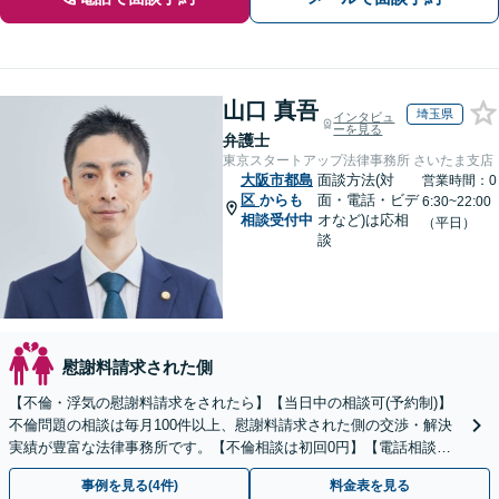
山口 真吾
埼玉県
インタビュ
ーを見る
弁護士
東京スタートアップ法律事務所 さいたま支店
大阪市都島
面談方法(対
営業時間：0
区
からも
面・電話・ビデ
6:30~22:00
相談受付中
オなど)は応相
（平日）
談
慰謝料請求された側
【不倫・浮気の慰謝料請求をされたら】【当日中の相談可(予約制)】
不倫問題の相談は毎月100件以上、慰謝料請求された側の交渉・解決
実績が豊富な法律事務所です。【不倫相談は初回0円】【電話相談で
ご契約まで対応可/来所不要】
事例を見る(4件)
料金表を見る