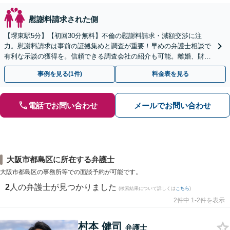
慰謝料請求された側
【堺東駅5分】【初回30分無料】不倫の慰謝料請求・減額交渉に注
力。慰謝料請求は事前の証拠集めと調査が重要！早めの弁護士相談で
有利な示談の獲得を。信頼できる調査会社の紹介も可能。離婚、財産
分与、親権、面会交流などにも注力【オンライン相談可】
事例を見る(1件)
料金表を見る
電話でお問い合わせ
メールでお問い合わせ
大阪市都島区に所在する弁護士
大阪市都島区の事務所等での面談予約が可能です。
2
人の弁護士が見つかりました
(検索結果について詳しくは
こちら
)
2件中 1-2件を表示
村本 健司
弁護士