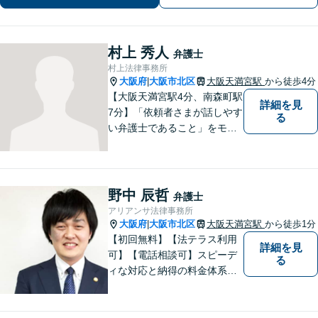
ン可】
村上 秀人
弁護士
村上法律事務所
大阪府
大阪市北区
大阪天満宮駅
から徒歩4分
|
【大阪天満宮駅4分、南森町駅
詳細を見
7分】「依頼者さまが話しやす
る
い弁護士であること」をモッ
トーに、誠心誠意対応いたし
ます。不安を少しでも解消し
ていただけるよう、ゆっくり
と丁寧に説明していきますの
野中 辰哲
弁護士
で、法律相談が初めての方で
アリアンサ法律事務所
も安心してお問合せくださ
大阪府
大阪市北区
大阪天満宮駅
から徒歩1分
|
い。
【初回無料】【法テラス利用
詳細を見
可】【電話相談可】スピーデ
る
ィな対応と納得の料金体系で
安心してご依頼いただけるよ
う努めております。まずはお
気軽にご相談ください。