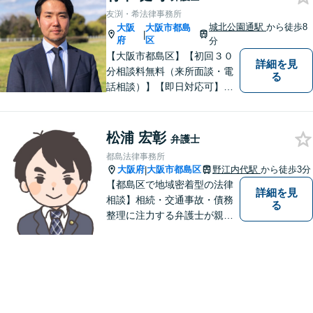
友渕・希法律事務所
城北公園通駅
から徒歩8
大阪
大阪市都島
|
府
区
分
【大阪市都島区】【初回３０
詳細を見
分相談料無料（来所面談・電
る
話相談）】【即日対応可】
【都島駅・城北公園通駅】
【高倉町三丁目バス停徒歩１
分】【当日・夜間・休日相談
松浦 宏彰
弁護士
可】刑事事件/相続問題/離婚問
都島法律事務所
題など経験と知識をもとに、
大阪府
大阪市都島区
野江内代駅
から徒歩3分
|
依頼者様の不安を解消し、問
【都島区で地域密着型の法律
詳細を見
題解決へ導きます
相談】相続・交通事故・債務
る
整理に注力する弁護士が親身
に対応。費用や手続きを明確
に説明し、あなたの不安を解
消します。大阪市都島区の皆
様、まずはお気軽にご連絡く
ださい。初回面談予約受付中