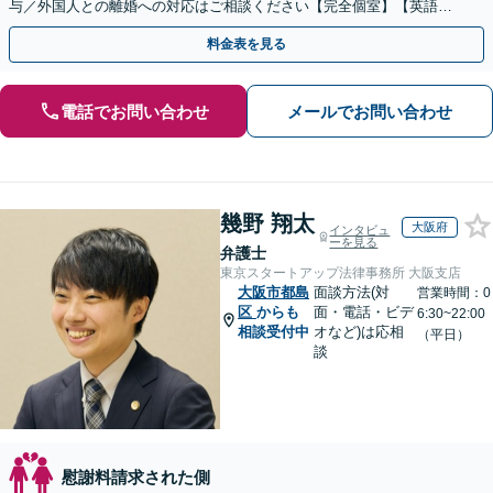
与／外国人との離婚への対応はご相談ください【完全個室】【英語対
応可】【大阪天満宮駅5分】
料金表を見る
電話でお問い合わせ
メールでお問い合わせ
幾野 翔太
大阪府
インタビュ
ーを見る
弁護士
東京スタートアップ法律事務所 大阪支店
大阪市都島
面談方法(対
営業時間：0
区
からも
面・電話・ビデ
6:30~22:00
相談受付中
オなど)は応相
（平日）
談
慰謝料請求された側