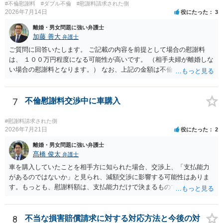
#不倫慰謝料
#ダブル不倫
#慰謝料請求された側
2026年7月14日
役にたった
3
離婚・男女問題に強い弁護士
加藤 善大
弁護士
ご質問に回答いたします。 ご記載の内容を前提として場合の慰謝料
は、 １００万円程度になる可能性が高いです。 （相手夫婦が離婚しな
い場合の慰謝料となります。） なお、上記の金額は不倫をした２名が
支払う総額の相場ですので、 ご自身が全額支払った場合は相手女性に
半額程度の支払を求める、 求償ができることになります。 その求償権
を放棄する場合の慰謝料相場は、６０万円から８０万円程度になるこ
7
不倫慰謝料交渉中に車購入
とが多いです。 （相手夫婦が離婚しませんので、減額してでも求償権
を放棄してもらうメリットがあることになります。） ５年後に離婚す
#慰謝料請求された側
る可能性について、慰謝料額に影響が出る可能性はないと考えます。
2026年7月21日
役にたった
2
最後に、ご依頼になる場合の弁護士費用は、ご依頼になる弁護士によ
離婚・男女問題に強い弁護士
り異なりますので、直接ご確認いただくといいですよ。 ご質問に対す
髙橋 俊太
弁護士
る回答は以上ですが、可能であれば、ご依頼になるかは別にして、お
車を購入していたことを相手方に知られた場合、交渉上、「支払能力
近くの弁護士に直接相談されて、今後の対応についてアドバイスを求
があるのではないか」と見られ、減額交渉に影響する可能性はありま
めることをおすすめいたします。 ご参考にしていただけますと幸いで
す。もっとも、慰謝料額は、支払能力だけで決まるものではなく、不
す。
貞行為の有無、やり取りの内容、会っていた回数、夫婦関係への影
響、離婚・別居の有無、証拠関係等によって判断されます。 ご記載の
ように、LINEのやり取りと数回の食事のみで性交渉がないのであれ
8
不当な損害賠償請求に対する対応方法と今後の対