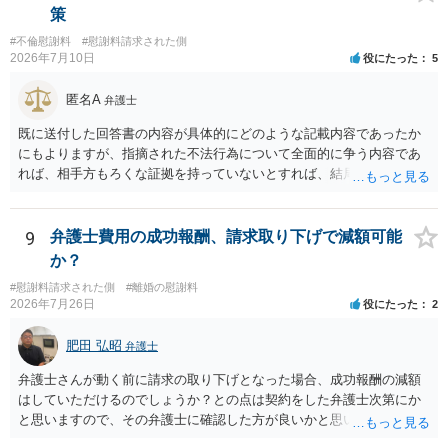
ば、原則として不貞慰謝料支払義務は否定されます。他方で、性交渉
策
がない場合でも、親密なやり取りの内容や関係の態様によっては、婚
#不倫慰謝料
#慰謝料請求された側
姻共同生活の平穏を害したとして、例外的に慰謝料支払義務が肯定さ
2026年7月10日
役にたった
5
れることもあります。 すでに弁護士に依頼されているのであれば、車
の購入事情も含めて説明し、支払能力の問題と、そもそもの慰謝料額
匿名A
弁護士
の相当性を分けて交渉してもらう方がよいでしょう。
既に送付した回答書の内容が具体的にどのような記載内容であったか
にもよりますが、指摘された不法行為について全面的に争う内容であ
れば、相手方もろくな証拠を持っていないとすれば、結局は何もなく
（没交渉のまま）終わってしまう可能性はあると思います。 「疑いを
晴らす」ことが最重要なのであれば、むしろ、相手方から訴訟を提起
して貰い、あなたが勝訴（請求棄却）して不法行為が存在しなかった
9
弁護士費用の成功報酬、請求取り下げで減額可能
ことを公に認めてもらった方が（精神安定の面でも）ベターなのでは
か？
ないかとも思えます。そうであれば、「訴えられる」ことを怖がる必
#慰謝料請求された側
#離婚の慰謝料
要はなく、むしろ「出るところへ出ましょう」という態度の方が妥当
2026年7月26日
役にたった
2
です。 ただ、冒頭で述べたとおりこちらが強気に出て相手方に十分な
証拠がない場合には提訴されず消化不良状態で終わってしまう危険も
肥田 弘昭
弁護士
ありますので、名誉回復を重視するなら、逆に相手方を被告として債
務不存在確認請求訴訟を提起することも考えられます（事案によって
弁護士さんが動く前に請求の取り下げとなった場合、成功報酬の減額
は、十分な根拠もなく不法行為と決めつけたことに対する慰謝料請求
はしていただけるのでしょうか？との点は契約をした弁護士次第にか
も併せて行う）。 しかしながら、訴訟への対応は（仮に弁護士へ対応
と思いますので、その弁護士に確認した方が良いかと思います。ご参
を任せるとしても）気力が必要であり、精神疾患を抱えながら対応す
考にしてください。