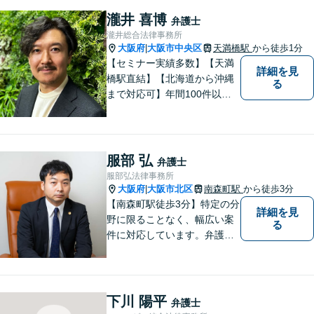
瀧井 喜博
弁護士
瀧井総合法律事務所
大阪府
大阪市中央区
天満橋駅
から徒歩1分
|
【セミナー実績多数】【天満
詳細を見
橋駅直結】【北海道から沖縄
る
まで対応可】年間100件以上
の男女トラブルに対応。共感
重視の手厚いサポートで安
心！交通事故案件も分かりや
すくご説明します【土日対応
服部 弘
弁護士
可】【電話・メール・LINEで
服部弘法律事務所
面談予約可】
大阪府
大阪市北区
南森町駅
から徒歩3分
|
【南森町駅徒歩3分】特定の分
詳細を見
野に限ることなく、幅広い案
る
件に対応しています。弁護士
へのご相談が初めての方でも
安心していただけるよう、丁
寧に向き合ってまいります。
まずはお気軽にご相談くださ
下川 陽平
弁護士
い。