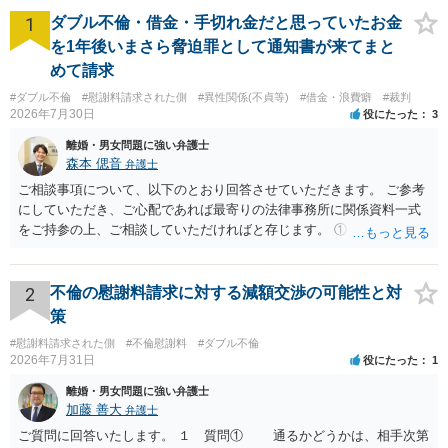
1
ダブル不倫・借金・手切れ金だと思っていたお金
を1年後いまさら脅迫罪として通知書が来てまと
めて請求
#ダブル不倫
#慰謝料請求された側
#異性関係(不貞等)
#借金・浪費癖
#裁判
2026年7月30日
役にたった
3
離婚・男女問題に強い弁護士
森本 偲音
弁護士
ご相談事項について、以下のとおり回答させていただきます。 ご参考
にしていただき、ご心配であれば最寄りの法律事務所に関係資料一式
をご持参の上、ご相談していただければと存じます。 ① このLINEの
流れを見る限り、100万円は貸付金ではなく、手切れ金・和解金と評価
される可能性はあるのか ⇒LINEを含む１００万円の貸付に至るまでの
やり取り等の経緯、誓約書の内容等を踏まえて、関係を清算するため
2
不倫の慰謝料請求に対する減額交渉の可能性と対
の 金銭であったと評価される可能性はあると考えます。 ② 「今後一
策
切関与しないなら100万円振り込む」というLINEや誓約書は、裁判上
#慰謝料請求された側
#不倫慰謝料
#ダブル不倫
どの程度証拠価値があるのか ⇒前後のやり取りや誓約書の具体的内容
2026年7月31日
役にたった
1
を見ない限り、具体的な判断はできませんが、一定の証拠価値はある
と考えます。 ③ 借用書があっても、後から100万円を貸付扱いに変更
離婚・男女問題に強い弁護士
することは認められるのか。 ⇒おそらく１００万円は不当利得（受け
加藤 善大
弁護士
取る正当な権利がないのに利益を取得した）として返還請求されてい
ご質問に回答いたします。 １ 質問① 通るかどうかは、相手次第