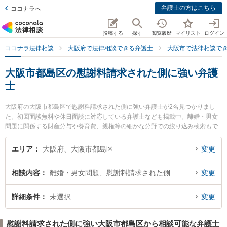
弁護士の方はこちら
ココナラへ
投稿する
探す
閲覧履歴
マイリスト
ログイン
ココナラ法律相談
大阪府で法律相談できる弁護士
大阪市で法律相談で
大阪市都島区の慰謝料請求された側に強い弁護
士
大阪府の大阪市都島区で慰謝料請求された側に強い弁護士が2名見つかりまし
た。初回面談無料や休日面談に対応している弁護士なども掲載中。離婚・男女
問題に関係する財産分与や養育費、親権等の細かな分野での絞り込み検索もで
き便利です。特に友渕・希法律事務所の村本 健司弁護士や都島法律事務所の松
浦 宏彰弁護士のプロフィール情報や弁護士費用、強みなどが注目されていま
エリア
大阪府、大阪市都島区
変更
す。『大阪市都島区で土日や夜間に発生した慰謝料請求された側のトラブルを
今すぐに弁護士に相談したい』『慰謝料請求された側のトラブル解決の実績豊
相談内容
離婚・男女問題、慰謝料請求された側
変更
富な近くの弁護士を検索したい』『初回相談無料で慰謝料請求された側を法律
相談できる大阪市都島区内の弁護士に相談予約したい』などでお困りの相談者
さんにおすすめです。
詳細条件
未選択
変更
慰謝料請求された側に強い大阪市都島区から相談可能な弁護士