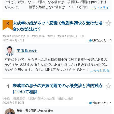
るものかと推察しますので、 貸金返還ではないかと存じます。 ④ 私
ですが、裁判になって判決になる場合は、求償権の問題は触れられま
は現在、収入も不安定で貯金もなくリボ払い借金が既に約100万あり。
せんので、 相手が離婚しない場合は、１００万円程度となる可能
今年に再婚したが主人はお金に厳しい為、一括で220万円を支払う事は
性があると思われます。 交渉については、相手としても、裁判を
困難 仮に裁判で敗訴した場合でも、分割払いになる可能性はあります
するデメリットはありますから（経済的、時間的、精神的負担等）、
か。 ⇒判決となり敗訴してしまった場合は、強制執行により不動産等
反対にご自身が、裁判も辞さずという姿勢を示すことで、プラス
3
未成年の娘がネット恋愛で慰謝料請求を受けた場
の財産を差し押さえられ、そこから債権回収が図られることになりま
に働く可能性は有り得ます。 交渉で解決する多くの場合は、相手
合の対処法は？
すが、 和解であれば柔軟な解決が可能ですので、その場合は分割払
が弁護士に依頼しているケースで、５０万円以下で合意できる場合は
いにより支払うことも十分可能です。 ⑤ このような事情であれば、私
#慰謝料請求された側
#婚約破棄
#裁判
#慰謝料請求したい側
稀であると思います。 通常は、６０万円から８０万円程度になる
2026年7月27日
役にたった
3
は120万円のみ和解交渉を続けるべきでしょうか。 ⇒ご相談者様の認
ことが多いというのが私の印象です。 ２ 質問② ご記載の内容が
識を前提にすれば、１００万円も含めて返済する必要はないと考えら
減額を進めるうえでの交渉材料かと思います。 なお、ご自身が離
王 宣麟
れるため、 120万円のみについて交渉を続けることがベターかと存じ
弁護士
婚しないことは、交渉材料にはならないかと思いますので、ご注意く
ます。
ださい。 また、相手夫婦の婚姻関係が既に破綻していたことや、
本件において、そもそもご息女様の相手方に対する権利侵害があるの
相手女性が結婚しているとは知らなかったと主張することもあります
かどうかも疑わしい案件なので、あまり気にされる必要はないのでは
が、 ケースバイケースですので、ご自身の場合にそれらの主張が
ないかと思います。 なお、LINEアカウントからであっても、そこに紐
できるかはよくお考え下さい。 ３ 質問③ 違約金を５０万円とす
づけられた電話番号の開示→携帯電話会社から氏名・住所が開示され
る旨の交渉をすることが妥当かどうかという基準はありません。
るパターンはありえるものの、本件のような精神的損害が発生したと
公序良俗に反するような金額では、その条項自体が無効になり得ます
明確にいえないような案件において開示がなされる可能性も低いので
4
未成年の息子の妊娠問題での示談交渉と法的対応
が、 ２００万円でも、５０万円でも、公序良俗に反するほど高額
はないかと推察します。
について相談
とはいえないと考えますので、 結局は、妥当かどうかというより
も、ご自身が納得できるかどうかという基準でお考えいただくといい
#中絶
#親族関係
#慰謝料請求された側
#婚外の妊娠
2026年7月10日
役にたった
4
と思います。 そのうえで、合意できるかは、相手も納得できるか
否かにかかってはきますが。 ４ 質問④ ご記載の内容からは判断
離婚・男女問題に強い弁護士
できないのですが、 清算条項を記載しないで合意することはリス