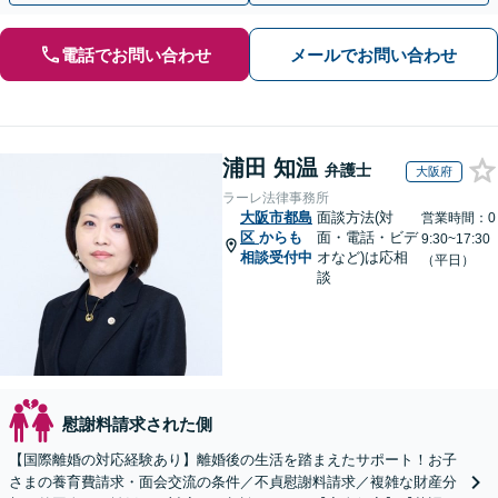
電話でお問い合わせ
メールでお問い合わせ
浦田 知温
弁護士
大阪府
ラーレ法律事務所
大阪市都島
面談方法(対
営業時間：0
区
からも
面・電話・ビデ
9:30~17:30
相談受付中
オなど)は応相
（平日）
談
慰謝料請求された側
【国際離婚の対応経験あり】離婚後の生活を踏まえたサポート！お子
さまの養育費請求・面会交流の条件／不貞慰謝料請求／複雑な財産分