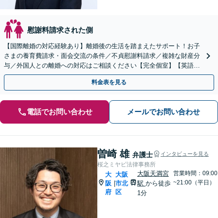
慰謝料請求された側
【国際離婚の対応経験あり】離婚後の生活を踏まえたサポート！お子
さまの養育費請求・面会交流の条件／不貞慰謝料請求／複雑な財産分
与／外国人との離婚への対応はご相談ください【完全個室】【英語対
応可】【大阪天満宮駅5分】
料金表を見る
電話でお問い合わせ
メールでお問い合わせ
曽崎 雄
弁護士
インタビューを見る
桜之ミヤビ法律事務所
大阪天満宮
営業時間：09:00
大
大阪
~21:00（平日）
阪
市北
駅
から徒歩
|
府
区
1分