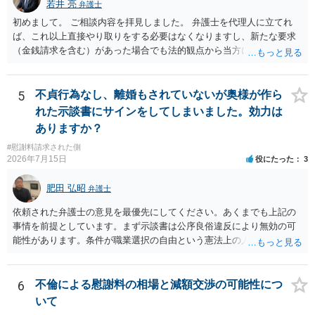
若井 亮
弁護士
クがありますので、むしろ、原則としては、清算条項を記載するべき
初めまして。 ご相談内容を拝見しました。 弁護士を代理人に立てれ
であるとお考えいただくといいです。 ご質問に対する回答は以上で
ば、これ以上直接やり取りをする必要はなくなりますし、新たな要求
すが、可能であれば、ご依頼になるかは別として、お近くの弁護士に
（金銭請求を含む）があった場合でも法的観点から当方に支払うべき
直接相談されて、 今後の対応についてアドバイス等を求めることを
義務があるのかを精査し、回答することができます。 代理人を立てな
お勧めいたします。 ご参考にしていただければ幸いです。
いのであれば、基本的にはご自身で対応していくことになります。 こ
れ以上の要求を回避するためには、合意内容を書面しておくことで
5
不貞行為なし、離婚もされていないが奥様が作ら
す。 特に重要な点としては、合意事項以外には貸し借りが無いことを
れた示談書にサインをしてしまいました。効力は
確認する条項（清算条項）をきちんと盛り込んでおくことです。 お金
ありますか？
を払うにしても、紛争が蒸し返されないよう、合意書を作成して取り
#慰謝料請求された側
交わすようにしてください。
2026年7月15日
役にたった
3
肥田 弘昭
弁護士
依頼された弁護士の意見を最優先にしてください。あくまでも上記の
事情を前提としています。まず示談書は公序良俗違反により無効の可
能性があります。条件が職業選択の自由という憲法上の人権を侵害し
た内容であるからです。次に、サインをさせた経緯から、強迫取消の
可能性もあるかと思います。ご参考にしてください。
6
不倫による慰謝料の相場と減額交渉の可能性につ
いて