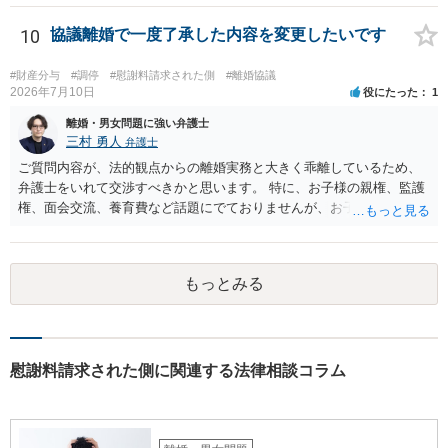
るのはしんどい面があります。 名誉回復を重視してとことん毅然と対
応するのがよいのか、それとも相手方の主張の一部をある程度受け入
10
協議離婚で一度了承した内容を変更したいです
れて（紛らわしい言動があったとして）示談や和解で収めるか、とい
う選択になると思います。弁護士によっても意見が分かれるところで
#財産分与
#調停
#慰謝料請求された側
#離婚協議
すので、地元の複数の弁護士に聞いてみた方がよいと思います。
2026年7月10日
役にたった
1
離婚・男女問題に強い弁護士
三村 勇人
弁護士
ご質問内容が、法的観点からの離婚実務と大きく乖離しているため、
弁護士をいれて交渉すべきかと思います。 特に、お子様の親権、監護
権、面会交流、養育費など話題にでておりませんが、お子様の権利を
守るための重要な検討事項です。 離婚する際に決めることは多く、そ
れを決めなかったために生じる質問がこの法律相談でも多くあげられ
ます。 一生に一度あるかないかの離婚という法律問題ですので、お近
もっとみる
くの弁護士事務所にご相談されることをお勧めします。
慰謝料請求された側に関連する法律相談コラム