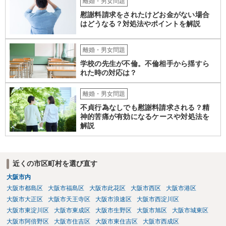
離婚・男女問題
慰謝料請求をされたけどお金がない場合
はどうなる？対処法やポイントを解説
離婚・男女問題
学校の先生が不倫。不倫相手から揺すら
れた時の対応は？
離婚・男女問題
不貞行為なしでも慰謝料請求される？精
神的苦痛が有効になるケースや対処法を
解説
近くの市区町村を選び直す
大阪市内
大阪市都島区
大阪市福島区
大阪市此花区
大阪市西区
大阪市港区
大阪市大正区
大阪市天王寺区
大阪市浪速区
大阪市西淀川区
大阪市東淀川区
大阪市東成区
大阪市生野区
大阪市旭区
大阪市城東区
大阪市阿倍野区
大阪市住吉区
大阪市東住吉区
大阪市西成区