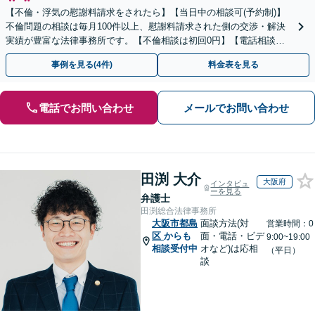
【不倫・浮気の慰謝料請求をされたら】【当日中の相談可(予約制)】
不倫問題の相談は毎月100件以上、慰謝料請求された側の交渉・解決
実績が豊富な法律事務所です。【不倫相談は初回0円】【電話相談で
ご契約まで対応可/来所不要】
事例を見る(4件)
料金表を見る
電話でお問い合わせ
メールでお問い合わせ
田渕 大介
大阪府
インタビュ
ーを見る
弁護士
田渕総合法律事務所
大阪市都島
面談方法(対
営業時間：0
区
からも
面・電話・ビデ
9:00~19:00
相談受付中
オなど)は応相
（平日）
談