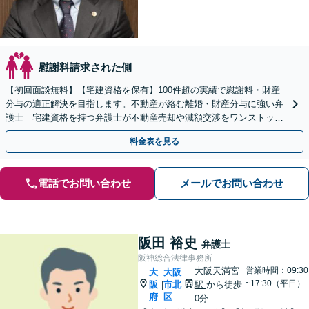
慰謝料請求された側
【初回面談無料】【宅建資格を保有】100件超の実績で慰謝料・財産
分与の適正解決を目指します。不動産が絡む離婚・財産分与に強い弁
護士｜宅建資格を持つ弁護士が不動産売却や減額交渉をワンストップ
でサポートします。
料金表を見る
電話でお問い合わせ
メールでお問い合わせ
阪田 裕史
弁護士
阪神総合法律事務所
大阪天満宮
営業時間：09:30
大
大阪
~17:30（平日）
阪
市北
駅
から徒歩
|
府
区
0分