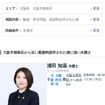
エリア
大阪府、大阪市都島区
変更
相談内容
離婚・男女問題、慰謝料請求された側
変更
詳細条件
未選択
変更
大阪市都島区から近い慰謝料請求された側に強い弁護士
浦田 知温
弁護士
ラーレ法律事務所
大阪天満宮
営業時間：09:30
大
大阪
~17:30（平日）
阪
市北
駅
から徒歩
|
府
区
5分