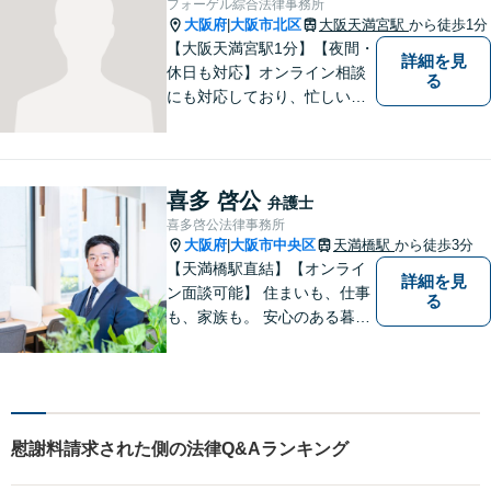
フォーゲル綜合法律事務所
大阪府
大阪市北区
大阪天満宮駅
から徒歩1分
|
【大阪天満宮駅1分】【夜間・
詳細を見
休日も対応】オンライン相談
る
にも対応しており、忙しい方
でも気軽にご相談いただけま
す。どんな問題にも粘り強く
向き合い、最良の結果を導き
出せるよう全力を尽くして参
喜多 啓公
弁護士
ります！企業法務から個人ト
喜多啓公法律事務所
ラブルまで幅広く対応。【完
大阪府
大阪市中央区
天満橋駅
から徒歩3分
|
全個室で相談】
【天満橋駅直結】【オンライ
詳細を見
ン面談可能】 住まいも、仕事
る
も、家族も。 安心のある暮ら
しのための法的サポートを
慰謝料請求された側の法律Q&Aランキング