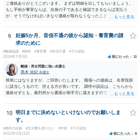
ご連絡ありがとうございます。 まずは明細を出してもらいましょう。
もし手術が事実ならば、自身の子であると確認できるならば支払う
が、そうでなければいきなり連絡が取れなくなったことで不信感もあ
るし、自身の子であるか疑問に残る点もあるので、支払えないと回答
してはいかがでしょうか。 代理人となる場合ですが、事務所ごとにま
ちまちです。 弊所の場合、交渉をお受けするとなると20万円くらいが
9
妊娠5か月、音信不通の彼から認知・養育費の請
多いかと思います。
求のために
#離婚協議
#調停
#養育費
#音信不通
#子の認知
2024年7月3日
役にたった
11
離婚・男女問題に強い弁護士
黒木 佐紀
弁護士
簡単にはなりますが、ご回答いたします。 職場への連絡は、名誉毀損
に該当しうるので、控える方が良いです。 調停や訴訟は、こちらから
連絡せずとも、裁判所から書面が相手方に届きますので、連絡不要で
す。 ご要望は認知や養育費の請求でしょうか？ 任意に応じてもらえな
いのであれば、調停や訴訟をするしかないかと思います。
10
明日までに決めないといけないのでお願いしま
す。
#婚外の妊娠
#生活費を渡さない
#中絶
#子の認知
2022年3月11日
役にたった
6