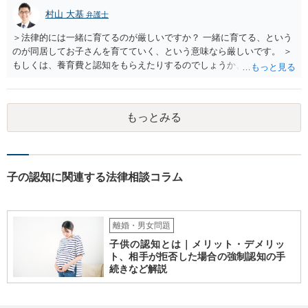
村山 大基
弁護士
＞法律的には一緒に育てるのが厳しいですか？ 一緒に育てる、という
のが同居してお子さんを育てていく、という意味なら厳しいです。 ＞
もしくは、養育費と認知をもらえたりするのでしょうか、 相手が認知
を拒む場合、調停や裁判などの手続きで認知を求める必要がありま
す。 また、認知されたことを前提に、父親として子を養う義務があり
ますので、 養育費を請求できます。 ただ、極端な話相手に収入がなか
もっとみる
ったり、行方不明だったりすると、実際上の回収が難しい可能性はあ
ります。
子の認知に関連する法律相談コラム
離婚・男女問題
子供の認知とは｜メリット・デメリッ
ト、相手が拒否した場合の強制認知の手
続きなど解説