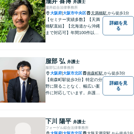
瀧井 喜博
弁護士
瀧井総合法律事務所
大阪府
大阪市中央区
天満橋駅
から徒歩1分
|
【セミナー実績多数】【天満
詳細を見
橋駅直結】【北海道から沖縄
る
まで対応可】年間100件以上
の男女トラブルに対応。共感
重視の手厚いサポートで安
心！交通事故案件も分かりや
すくご説明します【土日対応
服部 弘
弁護士
可】【電話・メール・LINEで
服部弘法律事務所
面談予約可】
大阪府
大阪市北区
南森町駅
から徒歩3分
|
【南森町駅徒歩3分】特定の分
詳細を見
野に限ることなく、幅広い案
る
件に対応しています。弁護士
へのご相談が初めての方でも
安心していただけるよう、丁
寧に向き合ってまいります。
まずはお気軽にご相談くださ
下川 陽平
弁護士
い。
フォーゲル綜合法律事務所
大阪府
大阪市北区
大阪天満宮駅
から徒歩1分
|