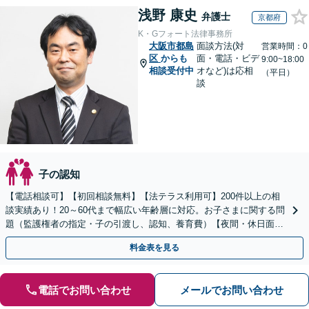
浅野 康史
弁護士
京都府
K・Gフォート法律事務所
大阪市都島
面談方法(対
営業時間：0
区
からも
面・電話・ビデ
9:00~18:00
相談受付中
オなど)は応相
（平日）
談
子の認知
【電話相談可】【初回相談無料】【法テラス利用可】200件以上の相
談実績あり！20～60代まで幅広い年齢層に対応。お子さまに関する問
題（監護権者の指定・子の引渡し、認知、養育費）【夜間・休日面談
可】【完全個室】【子連れ相談可】【丸太町駅6分】
料金表を見る
電話でお問い合わせ
メールでお問い合わせ