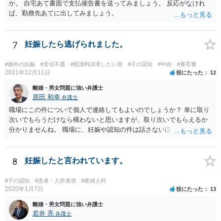
か。 自宅あて書面で支払催告書を送ってみましょう。 反応がなけれ
ば、勤務先あてに出してみましょう。
7
妊娠したら逃げられました。
#婚外の妊娠
#音信不通
#慰謝料請求したい側
#子の認知
#中絶
#養育費
2021年12月11日
役にたった
12
離婚・男女問題に強い弁護士
原田 和幸
弁護士
職場にこの件について個人で連絡してもよいのでしょうか？ 単に取り
次いでもらうだけなら構わないと思いますが、取り次いでもらえるか
分かりませんね。 職場に、妊娠や認知の件は話さないほうがよいと思
います。 それとも弁護士を通すべきなのでしょうか？ 相談者で対応が
難しいと思われれば、弁護士に入ってもらうことも検討されてくださ
い。 一度、お近くの弁護士に相談されてみてもよいと思います。
8
妊娠したと言われています。
#子の認知
#患者・入所者側
#産婦人科
2020年1月7日
役にたった
13
離婚・男女問題に強い弁護士
若井 亮
弁護士