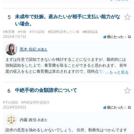
5
未成年で妊娠。産みたいが相手に支払い能力がな
い場合。
#養育費
#中絶
#子の認知
#慰謝料請求したい側
#離婚協議
2024年7月7日
役にたった
11
黒木 佐紀
弁護士
まずは任意で認知できないか検討することになりますが、最終的には
強制認知をした上で、養育費を取ることができると思われます。 前年
度の収入をもとに養育費は算出されますので、現時点では少額しか取
れないとしても、相手が大学を卒業して就職したら、そこで再度、養
育費の増額調停を起こすこともできます。 仮に中絶する場合でも、相
手方が妊娠について話し合いをしっかりしてくれない場合には、慰謝
6
中絶手術の金額請求について
料請求などもできる可能性があります。 いずれにせよ、親御さんとの
関わりが不可欠となると思われますので、一度話し合った上で、法律
#子の認知
#内容証明作成送付
事務所へ早めのご相談をされたほうがよろしいかと思います。
2019年9月8日
役にたった
11
内藤 政信
弁護士
請求の意思を強めるしかないでしょう。 住所、勤務先はつかんでます