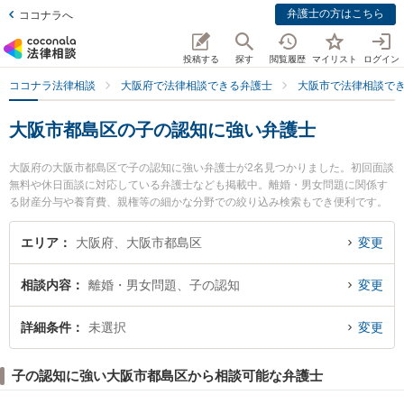
弁護士の方はこちら
ココナラへ
投稿する
探す
閲覧履歴
マイリスト
ログイン
ココナラ法律相談
大阪府で法律相談できる弁護士
大阪市で法律相談で
大阪市都島区の子の認知に強い弁護士
大阪府の大阪市都島区で子の認知に強い弁護士が2名見つかりました。初回面談
無料や休日面談に対応している弁護士なども掲載中。離婚・男女問題に関係す
る財産分与や養育費、親権等の細かな分野での絞り込み検索もでき便利です。
特に友渕・希法律事務所の村本 健司弁護士や都島法律事務所の松浦 宏彰弁護士
のプロフィール情報や弁護士費用、強みなどが注目されています。『大阪市都
エリア
大阪府、大阪市都島区
変更
島区で土日や夜間に発生した子の認知のトラブルを今すぐに弁護士に相談した
い』『子の認知のトラブル解決の実績豊富な近くの弁護士を検索したい』『初
相談内容
離婚・男女問題、子の認知
変更
回相談無料で子の認知を法律相談できる大阪市都島区内の弁護士に相談予約し
たい』などでお困りの相談者さんにおすすめです。
詳細条件
未選択
変更
子の認知に強い大阪市都島区から相談可能な弁護士