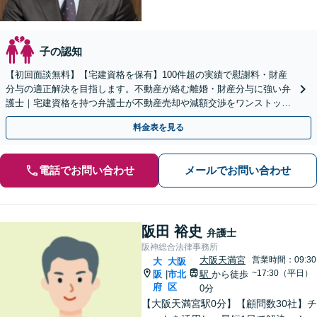
子の認知
【初回面談無料】【宅建資格を保有】100件超の実績で慰謝料・財産
分与の適正解決を目指します。不動産が絡む離婚・財産分与に強い弁
護士｜宅建資格を持つ弁護士が不動産売却や減額交渉をワンストップ
でサポートします。
料金表を見る
電話でお問い合わせ
メールでお問い合わせ
阪田 裕史
弁護士
阪神総合法律事務所
大阪天満宮
営業時間：09:30
大
大阪
~17:30（平日）
阪
市北
駅
から徒歩
|
府
区
0分
【大阪天満宮駅0分】【顧問数30社】チ