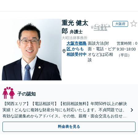
重光 健太
大阪府
インタビュ
ーを見る
郎
弁護士
大昭法律事務所
大阪市都島
面談方法(対
営業時間：0
区
からも
面・電話・ビデ
9:30~18:00
相談受付中
オなど)は応相
（平日）
談
子の認知
【関西エリア】【電話相談可】【初回相談無料】年間50件以上の解決
実績！どんなに複雑な財産分与にも対応いたします。不貞問題では、
有効な証拠集めからアドバイス。その他、親権・面会交流もお任せく
ださい【夜間・休日面談】【完全個室】【子連れ相談】
料金表を見る