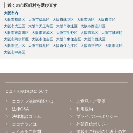
近くの市区町村を選び直す
大阪市内
大阪市都島区
大阪市福島区
大阪市此花区
大阪市西区
大阪市港区
大阪市大正区
大阪市天王寺区
大阪市浪速区
大阪市西淀川区
大阪市東淀川区
大阪市東成区
大阪市生野区
大阪市旭区
大阪市城東区
大阪市阿倍野区
大阪市住吉区
大阪市東住吉区
大阪市西成区
大阪市淀川区
大阪市鶴見区
大阪市住之江区
大阪市平野区
大阪市北区
大阪市中央区
ココナラ法律相談について
ココナラ法律相談とは
ご意見・ご要望
法律Q&A
利用規約
法律相談コラム
プライバシーポリシー
ココナラとは
外部送信ポリシー
よくあるご質問
掲載をご検討の弁護士の方