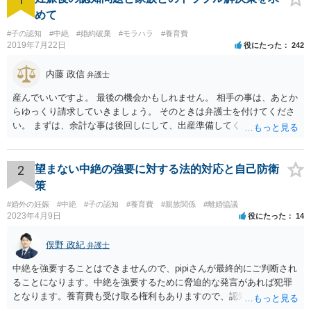
めて
#子の認知
#中絶
#婚約破棄
#モラハラ
#養育費
2019年7月22日
役にたった
242
内藤 政信
弁護士
産んでいいですよ。 最後の機会かもしれません。 相手の事は、あとか
らゆっくり請求していきましょう。 そのときは弁護士を付けてくださ
い。 まずは、余計な事は後回しにして、出産準備してください。
2
望まない中絶の強要に対する法的対応と自己防衛
策
#婚外の妊娠
#中絶
#子の認知
#養育費
#親族関係
#離婚協議
2023年4月9日
役にたった
14
俣野 政紀
弁護士
中絶を強要することはできませんので、pipiさんが最終的にご判断され
ることになります。中絶を強要するために脅迫的な発言があれば犯罪
となります。養育費も受け取る権利もありますので、認知等につきお
相手がきちんと対応しないのであれば弁護士にご相談されることをお