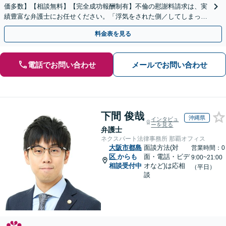
価多数】【相談無料】【完全成功報酬制有】不倫の慰謝料請求は、実
績豊富な弁護士にお任せください。「浮気をされた側／してしまった
側両方対応」人情派弁護士！
料金表を見る
電話でお問い合わせ
メールでお問い合わせ
下間 俊哉
沖縄県
インタビュ
ーを見る
弁護士
ネクスパート法律事務所 那覇オフィス
大阪市都島
面談方法(対
営業時間：0
区
からも
面・電話・ビデ
9:00~21:00
相談受付中
オなど)は応相
（平日）
談