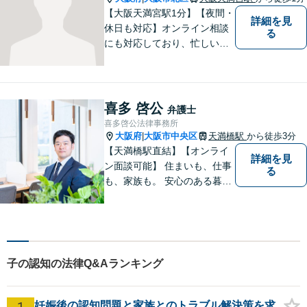
【大阪天満宮駅1分】【夜間・
詳細を見
休日も対応】オンライン相談
る
にも対応しており、忙しい方
でも気軽にご相談いただけま
す。どんな問題にも粘り強く
向き合い、最良の結果を導き
出せるよう全力を尽くして参
喜多 啓公
弁護士
ります！企業法務から個人ト
喜多啓公法律事務所
ラブルまで幅広く対応。【完
大阪府
大阪市中央区
天満橋駅
から徒歩3分
|
全個室で相談】
【天満橋駅直結】【オンライ
詳細を見
ン面談可能】 住まいも、仕事
る
も、家族も。 安心のある暮ら
しのための法的サポートを
子の認知の法律Q&Aランキング
1
妊娠後の認知問題と家族とのトラブル解決策を求