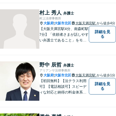
村上 秀人
弁護士
村上法律事務所
大阪府
大阪市北区
大阪天満宮駅
から徒歩4分
|
【大阪天満宮駅4分、南森町駅
詳細を見
7分】「依頼者さまが話しやす
る
い弁護士であること」をモッ
トーに、誠心誠意対応いたし
ます。不安を少しでも解消し
ていただけるよう、ゆっくり
と丁寧に説明していきますの
野中 辰哲
弁護士
で、法律相談が初めての方で
アリアンサ法律事務所
も安心してお問合せくださ
大阪府
大阪市北区
大阪天満宮駅
から徒歩1分
|
い。
【初回無料】【法テラス利用
詳細を見
可】【電話相談可】スピーデ
る
ィな対応と納得の料金体系で
安心してご依頼いただけるよ
う努めております。まずはお
気軽にご相談ください。