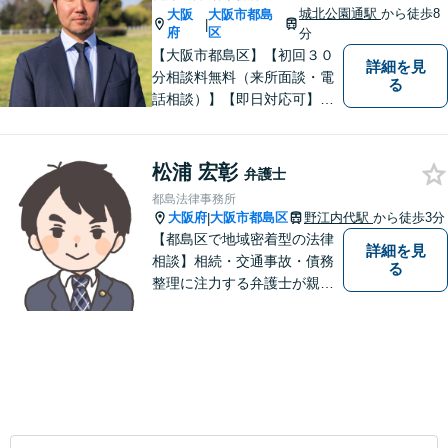
城北公園通駅
から徒歩8
大阪
大阪市都島
|
府
区
分
【大阪市都島区】【初回３０
詳細を見
分相談料無料（来所面談・電
る
話相談）】【即日対応可】
【都島駅・城北公園通駅】
【高倉町三丁目バス停徒歩１
分】【当日・夜間・休日相談
松浦 宏彰
弁護士
可】刑事事件/相続問題/離婚問
都島法律事務所
題など経験と知識をもとに、
大阪府
大阪市都島区
野江内代駅
から徒歩3分
|
依頼者様の不安を解消し、問
【都島区で地域密着型の法律
詳細を見
題解決へ導きます
相談】相続・交通事故・債務
る
整理に注力する弁護士が親身
に対応。費用や手続きを明確
に説明し、あなたの不安を解
消します。大阪市都島区の皆
様、まずはお気軽にご連絡く
ださい。初回面談予約受付中