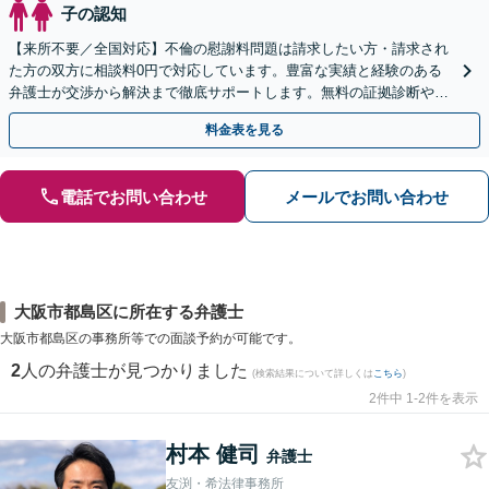
子の認知
【来所不要／全国対応】不倫の慰謝料問題は請求したい方・請求され
た方の双方に相談料0円で対応しています。豊富な実績と経験のある
弁護士が交渉から解決まで徹底サポートします。無料の証拠診断や着
手金の返還保証もありますので安心してご相談ください。
料金表を見る
電話でお問い合わせ
メールでお問い合わせ
大阪市都島区に所在する弁護士
大阪市都島区の事務所等での面談予約が可能です。
2
人の弁護士が見つかりました
(検索結果について詳しくは
こちら
)
2件中 1-2件を表示
村本 健司
弁護士
友渕・希法律事務所