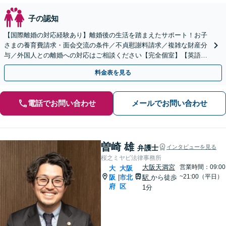
子の認知
【国際離婚の対応経験あり】離婚後の生活を踏まえたサポート！お子
さまの養育費請求・面会交流の条件／不貞慰謝料請求／複雑な財産分
与／外国人との離婚への対応はご相談ください【完全個室】【英語対
応可】【大阪天満宮駅5分】
料金表を見る
電話でお問い合わせ
メールでお問い合わせ
曽崎 雄
弁護士
インタビューを見る
桜之ミヤビ法律事務所
大阪天満宮
営業時間：09:00
大
大阪
~21:00（平日）
阪
市北
駅
から徒歩
|
府
区
1分