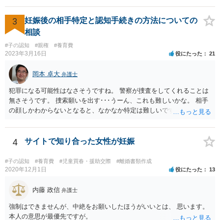
勧めします。
3
妊娠後の相手特定と認知手続きの方法についての
相談
#子の認知
#親権
#養育費
2023年3月16日
役にたった
21
岡本 卓大
弁護士
犯罪になる可能性はなさそうですね。 警察が捜査をしてくれることは
無さそうです。 捜索願いを出す･･･うーん、これも難しいかな。 相手
の顔しかわからないとなると、なかなか特定は難しいですね。 お役に
立てず、すみません。
4
サイトで知り合った女性が妊娠
#子の認知
#養育費
#児童買春・援助交際
#離婚書類作成
2020年12月1日
役にたった
13
内藤 政信
弁護士
強制はできませんが、中絶をお願いしたほうがいいとは、 思います。
本人の意思が最優先ですが。