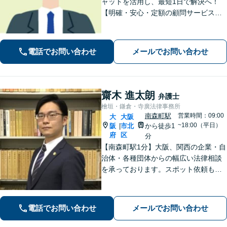
ャットを活用し、最短1日で解決へ！
【明確・安心・定額の顧問サービス】
フットワークの軽さを活かし、現場の
声を直接聞いて早期解決へ尽力。経営
者さまの負担を減らし、皆さまにとっ
電話でお問い合わせ
メールでお問い合わせ
て最善の解決を目指します【休日・夜
間対応】
齋木 進太朗
弁護士
檜垣・鎌倉・寺廣法律事務所
南森町駅
営業時間：09:00
大
大阪
~18:00（平日）
阪
市北
から徒歩1
|
府
区
分
【南森町駅1分】大阪、関西の企業・自
治体・各種団体からの幅広い法律相談
を承っております。スポット依頼も可
能。「かかりつけ弁護士」として、経
営者さまに頼っていただけるよう、真
心を込めて取り組んでまいります【電
電話でお問い合わせ
メールでお問い合わせ
話・WEB面談可】【セカンドオピニオ
ン可】