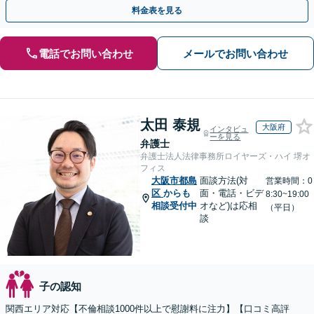
【休日夜間／オンライン相談OK】
料金表を見る
電話でお問い合わせ
メールでお問い合わせ
太田 泰規
大阪府
インタビュ
ーを見る
弁護士
弁護士法人法律事務所ロイヤーズ・ハイ 堺オ
フィス
大阪市都島
面談方法(対
営業時間：0
区
からも
面・電話・ビデ
8:30~19:00
相談受付中
オなど)は応相
（平日）
談
子の認知
関西エリア対応【不倫相談1000件以上で慰謝料に注力】【口コミ高評