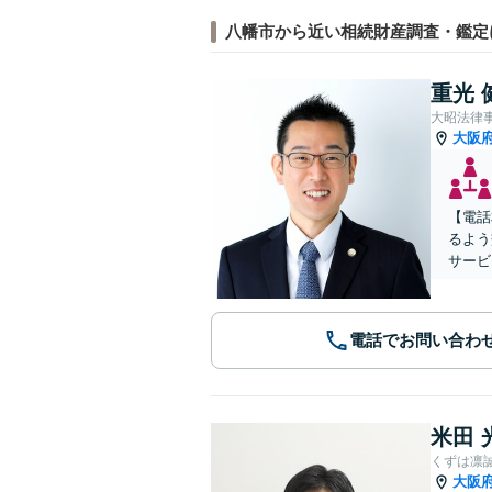
八幡市から近い相続財産調査・鑑定
重光 
大昭法律
大阪
【電話
るよう
サービ
電話でお問い合わ
米田 
くずは凛
大阪