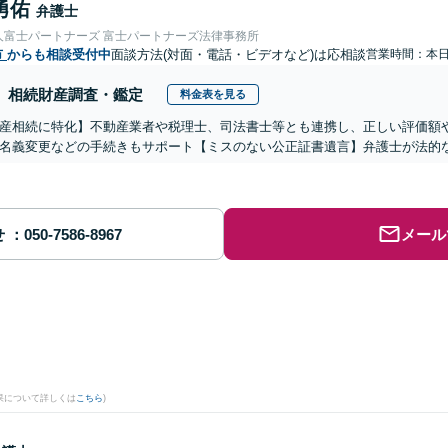
勇佑
弁護士
人富士パートナーズ 富士パートナーズ法律事務所
市
からも相談受付中
面談方法(対面・電話・ビデオなど)は応相談
営業時間：本
相続財産調査・鑑定
料金表を見る
産相続に特化】不動産業者や税理士、司法書士等とも連携し、正しい評価額
名義変更などの手続きもサポート【ミスのない公正証書遺言】弁護士が法的
せ
メール
果について詳しくは
こちら
)