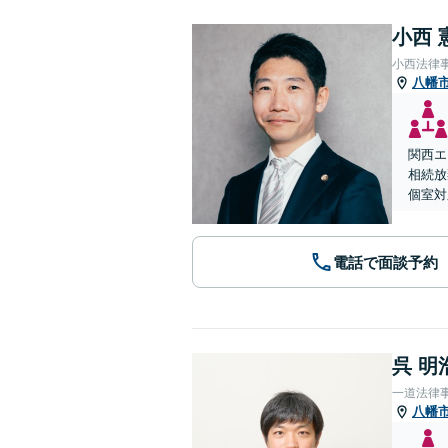
小西 
小西法律
八幡
関西エ
相続放
個室対
電話で面談予約
呉 明
一道法律
八幡