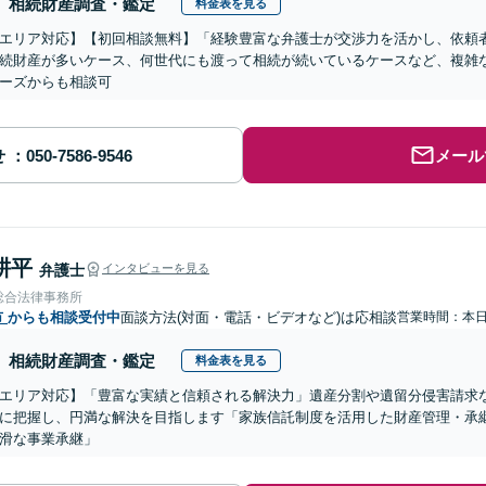
相続財産調査・鑑定
料金表を見る
エリア対応】【初回相談無料】「経験豊富な弁護士が交渉力を活かし、依頼
続財産が多いケース、何世代にも渡って相続が続いているケースなど、複雑
ーズからも相談可
せ
メール
耕平
弁護士
インタビューを見る
総合法律事務所
市
からも相談受付中
面談方法(対面・電話・ビデオなど)は応相談
営業時間：本
相続財産調査・鑑定
料金表を見る
エリア対応】「豊富な実績と信頼される解決力」遺産分割や遺留分侵害請求
に把握し、円満な解決を目指します「家族信託制度を活用した財産管理・承
滑な事業承継」