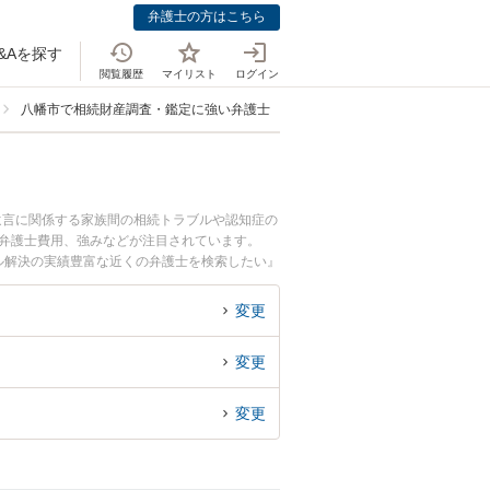
弁護士の方はこちら
&Aを探す
閲覧履歴
マイリスト
ログイン
八幡市で相続財産調査・鑑定に強い弁護士
遺言に関係する家族間の相続トラブルや認知症の
や弁護士費用、強みなどが注目されています。
ル解決の実績豊富な近くの弁護士を検索したい』
めです。
変更
変更
変更