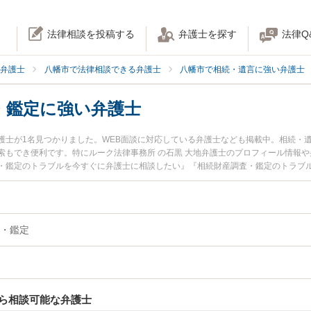
法律相談を投稿する
弁護士を探す
法律Q
弁護士
八幡市で法律相談できる弁護士
八幡市で相続・遺言に強い弁護士
・鑑定に強い弁護士
護士が1名見つかりました。WEB面談に対応している弁護士なども掲載中。相続・
索もでき便利です。特にルーク法律事務所 の石黒 大地弁護士のプロフィール情報
・鑑定のトラブルを今すぐに弁護士に相談したい』『相続財産調査・鑑定のトラブ
談できる八幡市内の弁護士に相談予約したい』などでお困りの相談者さんにおすす
・鑑定
ら相談可能な弁護士