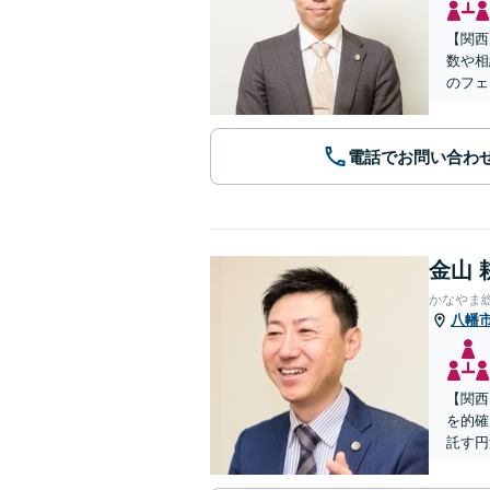
【関西
数や相
のフェ
電話でお問い合わ
金山 
かなやま
八幡
【関西
を的確
託す円