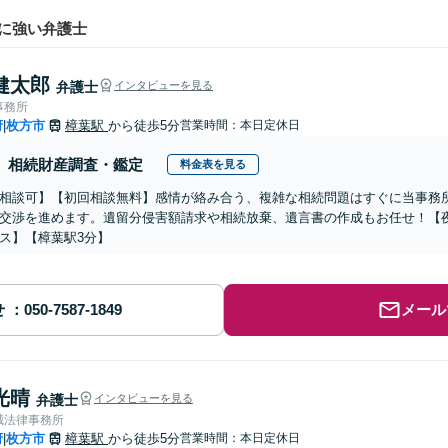
に強い弁護士
健太郎
弁護士
インタビューを見る
事務所
府
枚方市
樟葉駅
から徒歩5分
営業時間：本日定休日
|
相続財産調査・鑑定
料金表を見る
相談可】【初回相談無料】感情が絡み合う、複雑な相続問題はすぐに当事務
交渉を進めます。遺留分侵害額請求や相続放棄、遺言書の作成もお任せ！【
ス】【樟葉駅3分】
せ
メール
光晴
弁護士
インタビューを見る
誠法律事務所
府
枚方市
樟葉駅
から徒歩5分
営業時間：本日定休日
|