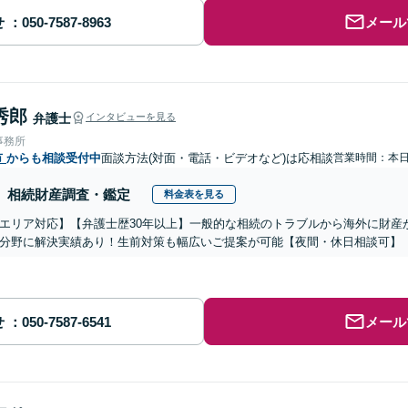
せ
メール
秀郎
弁護士
インタビューを見る
事務所
市
からも相談受付中
面談方法(対面・電話・ビデオなど)は応相談
営業時間：本
相続財産調査・鑑定
料金表を見る
エリア対応】【弁護士歴30年以上】一般的な相続のトラブルから海外に財産
分野に解決実績あり！生前対策も幅広いご提案が可能【夜間・休日相談可】
せ
メール