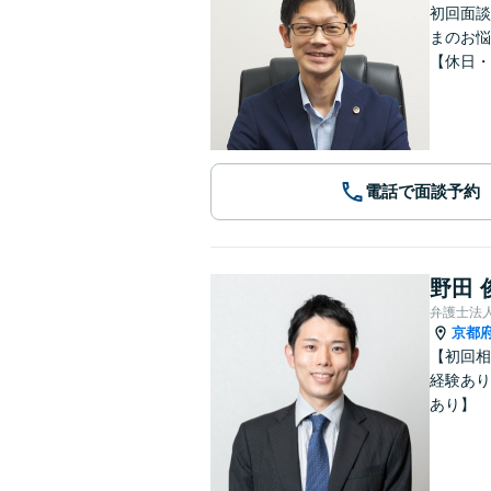
初回面談
まのお悩
【休日・
電話で面談予約
野田 
弁護士法
京都
【初回相
経験あり
あり】