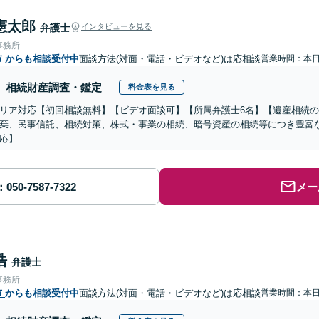
憲太郎
弁護士
インタビューを見る
事務所
市
からも相談受付中
面談方法(対面・電話・ビデオなど)は応相談
営業時間：本
相続財産調査・鑑定
料金表を見る
リア対応【初回相談無料】【ビデオ面談可】【所属弁護士6名】【遺産相続
棄、民事信託、相続対策、株式・事業の相続、暗号資産の相続等につき豊富
応】
メー
浩
弁護士
事務所
市
からも相談受付中
面談方法(対面・電話・ビデオなど)は応相談
営業時間：本