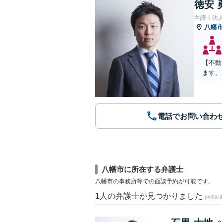
徳安 
弁護士法
八幡
【不動
ます。
電話でお問い合わ
八幡市に所在する弁護士
八幡市の事務所等での面談予約が可能です。
1
人の弁護士が見つかりました
(検索結