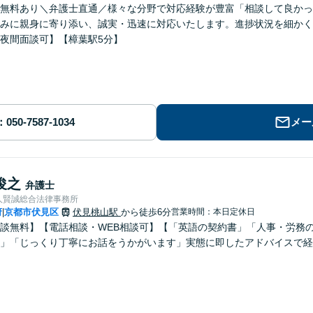
無料あり＼弁護士直通／様々な分野で対応経験が豊富「相談して良かっ
みに親身に寄り添い、誠実・迅速に対応いたします。進捗状況を細かく
夜間面談可】【樟葉駅5分】
メー
俊之
弁護士
人賢誠総合法律事務所
府
京都市伏見区
伏見桃山駅
から徒歩6分
営業時間：本日定休日
|
談無料】【電話相談・WEB相談可】【「英語の契約書」「人事・労務
」「じっくり丁寧にお話をうかがいます」実態に即したアドバイスで経