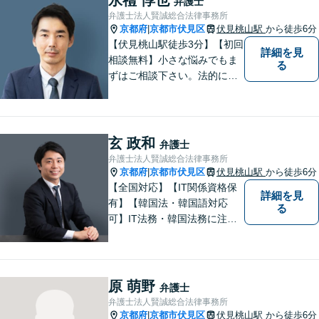
弁護士
野でも経験を積んでおりま
弁護士法人賢誠総合法律事務所
す。お気軽にご相談くださ
京都府
京都市伏見区
伏見桃山駅
から徒歩6分
|
い。
【伏見桃山駅徒歩3分】【初回
詳細を見
相談無料】小さな悩みでもま
る
ずはご相談下さい。法的に無
難で簡単な解決ではなく、依
頼者様にとって最良の解決に
尽力します。交通事故／離婚
／相続／企業法務など幅広く
玄 政和
弁護士
対応可能。【休日・夜間対応
弁護士法人賢誠総合法律事務所
可】
京都府
京都市伏見区
伏見桃山駅
から徒歩6分
|
【全国対応】【IT関係資格保
詳細を見
有】【韓国法・韓国語対応
る
可】IT法務・韓国法務に注力
している弁護士です。
原 萌野
弁護士
弁護士法人賢誠総合法律事務所
京都府
京都市伏見区
伏見桃山駅
から徒歩6分
|