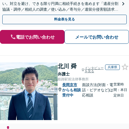
い。対立を避け、できる限り円満に相続手続きを進めます「遺産分割
協議・調停／相続人の調査／使い込み／寄与分／遺留分侵害額請求／
相続放棄（借金の相続）／遺言書作成【休日・夜間相談可】
料金表を見る
電話でお問い合わせ
メールでお問い合わせ
北川 舜
兵庫県
インタビュー
を見る
弁護士
姫路駅前法律事務所
営業時
長岡京市
面談方法(対面・電
からも相談
話・ビデオなど)は
間：本日
受付中
応相談
定休日