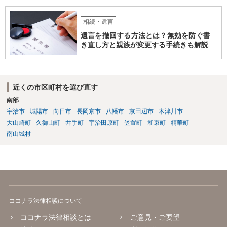
相続・遺言
遺言を撤回する方法とは？無効を防ぐ書
き直し方と親族が変更する手続きも解説
近くの市区町村を選び直す
南部
宇治市
城陽市
向日市
長岡京市
八幡市
京田辺市
木津川市
大山崎町
久御山町
井手町
宇治田原町
笠置町
和束町
精華町
南山城村
ココナラ法律相談について
ココナラ法律相談とは
ご意見・ご要望