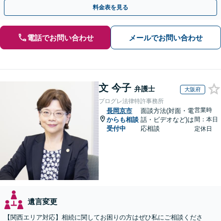
最善の解決策を提案【WEB面談可】
料金表を見る
電話でお問い合わせ
メールでお問い合わせ
文 今子
弁護士
大阪府
プログレ法律特許事務所
営業時
長岡京市
面談方法(対面・電
からも相談
話・ビデオなど)は
間：本日
受付中
応相談
定休日
遺言変更
【関西エリア対応】相続に関してお困りの方はぜひ私にご相談くださ