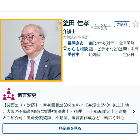
釜田 佳孝
大阪府
インタビュ
ーを見る
弁護士
大和法律事務所
営業時
長岡京市
面談方法(対面・電
からも相談
話・ビデオなど)は
間：本日
受付中
応相談
定休日
遺言変更
【関西エリア対応】＼🆓初回相談30分無料／【弁護士歴40年以上】地
元大阪の不動産相続に精通◉司法書士・税理士・不動産鑑定士と連携
＆ご紹介可！遺産分割協議、不動産、遺言書作成など、幅広く対応し
ます。お気軽にご相談ください
料金表を見る