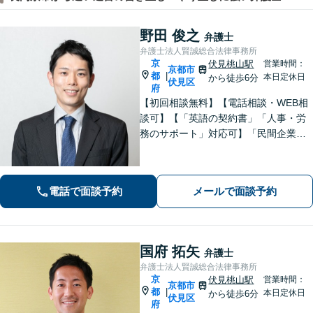
野田 俊之
弁護士
弁護士法人賢誠総合法律事務所
京
伏見桃山駅
営業時間：
京都市
都
|
本日定休日
から徒歩6分
伏見区
府
【初回相談無料】【電話相談・WEB相
談可】【「英語の契約書」「人事・労
務のサポート」対応可】「民間企業へ
の出向経験あり」「じっくり丁寧にお
話をうかがいます」実態に即したアド
バイスで経営をサポートします！【休
電話で面談予約
メールで面談予約
日・夜間相談あり】
国府 拓矢
弁護士
弁護士法人賢誠総合法律事務所
京
伏見桃山駅
営業時間：
京都市
都
|
本日定休日
から徒歩6分
伏見区
府