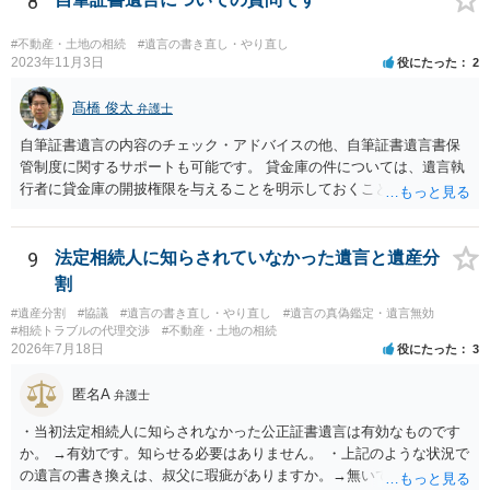
8
#不動産・土地の相続
#遺言の書き直し・やり直し
2023年11月3日
役にたった
2
髙橋 俊太
弁護士
自筆証書遺言の内容のチェック・アドバイスの他、自筆証書遺言書保
管制度に関するサポートも可能です。 貸金庫の件については、遺言執
行者に貸金庫の開披権限を与えることを明示しておくことでクリアで
きます。
9
法定相続人に知らされていなかった遺言と遺産分
割
#遺産分割
#協議
#遺言の書き直し・やり直し
#遺言の真偽鑑定・遺言無効
#相続トラブルの代理交渉
#不動産・土地の相続
2026年7月18日
役にたった
3
匿名A
弁護士
・当初法定相続人に知らされなかった公正証書遺言は有効なものです
か。 →有効です。知らせる必要はありません。 ・上記のような状況で
の遺言の書き換えは、叔父に瑕疵がありますか。→無いです。 ・分割