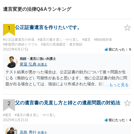
遺言変更の法律Q&Aランキング
1
公正証書遺言を作りたいです。
#公正証書遺言の作成
#遺言の書き直し・やり直し
#遺言
#相続税対策
#家族間の相続トラブル
#遺言の真偽鑑定・遺言無効
2022年6月17日
役にたった
5
相続・遺言に強い弁護士
尾畠 弘典
弁護士
テスト結果が悪かった場合は、公正証書の効力について後々問題が生
じる（無効など）可能性があると思います。 他に公正証書の効力に問
題が出る場合としては、強迫により作成された場合、錯誤（勘違い）
の場合などがあります。 遺言の対象となる財産の多寡などにもよりま
すが、弁護士に作成を依頼する場合は、１０～数十万円程度になるケ
ースが多いと思います。 報酬体系は、弁護士ごとに異なりますので一
2
父の遺言書の見直し方と姉との遺産問題の対処法
律の基準はありません。
#遺言
#遺言の書き直し・やり直し
2025年1月21日
役にたった
4
高島 秀行
弁護士