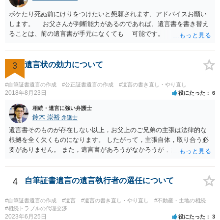
ボケたり死ぬ前にけりをつけたいと懇願されます、アドバイスお願い
します。 お父さんが判断能力があるのであれば、遺言書を書き替え
ることは、前の遺言書が手元になくても 可能です。 将来遺言の効
力が争われますから、医師にお父さんが判断能力があるかどうか検査
してもらって 診断書を取得して、公証役場へ行って公正証書遺言を
作成するのがよいと思います。 将来争われることが見込まれること
3
遺言状の効力について
から、弁護士に依頼して手続きを進めた方がよいと思います。
#自筆証書遺言の作成
#公正証書遺言の作成
#遺言の書き直し・やり直し
2018年8月23日
役にたった
6
相続・遺言に強い弁護士
鈴木 崇裕
弁護士
遺言書そのものが存在しない以上，お父上のご兄弟の主張は法律的な
根拠を全く欠くものになります。 したがって，主張自体，取り合う必
要がありません。 また，遺言書があろうがなかろうが，お父上のご兄
弟と面会しなければならない義務はもともとありません。 峰岸先生の
ご回答にもありますが， 代理人弁護士をたてて，その弁護士から相手
方に対して， ・相続に関する主張は法的根拠がなく，一切応じないこ
4
自筆証書遺言の遺言執行者の選任について
と ・今後一切の連絡をしてこないでほしいこと ・連絡を継続してくる
ようであれば警察への通報や法的措置も辞さないこと などを記載した
#自筆証書遺言の作成
#遺言
#遺言の書き直し・やり直し
#不動産・土地の相続
書面を発送してもらうことがよろしいように思います。
#相続トラブルの代理交渉
2023年6月25日
役にたった
3