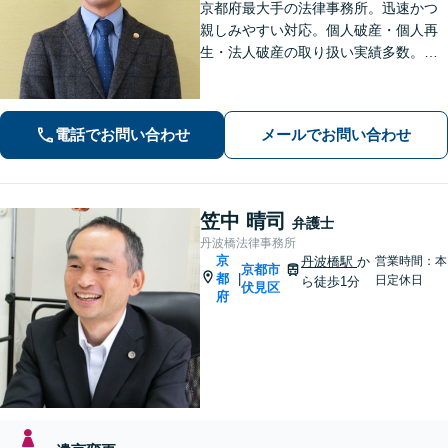
京都府最大手の法律事務所。迅速かつ
親しみやすい対応。個人破産・個人再
生・法人破産の取り扱い実績多数。
【初回面談30分無料＆後払い・分割払
いOK】【メール相談可】【近鉄桃山御
陵前駅・京阪中書島駅徒歩10分】
電話でお問い合わせ
メールでお問い合わせ
笠中 晴司
弁護士
丹波橋法律事務所
京
丹波橋駅
か
営業時間：本
京都市
都
|
日定休日
ら徒歩1分
伏見区
府