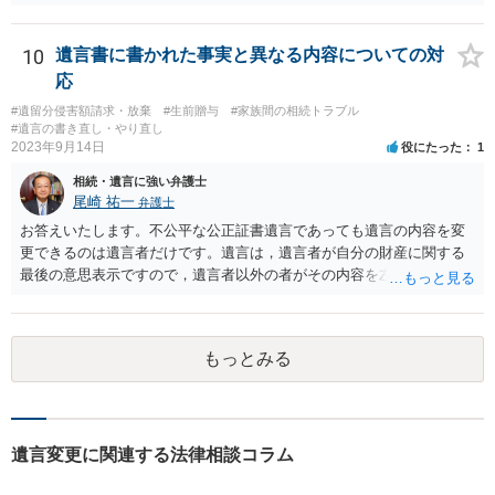
する場合の比率は、現状で、客観的に見てどの程度が妥当と考えられ
ますか。 →本人が自由に決められますので、どこが妥当とは言えない
です。客観的な基準もありません。 ・できれば穏やかに、分割を拒否
10
遺言書に書かれた事実と異なる内容についての対
することはできますか。 →分割を拒否するということは、遺産はいら
応
ないということでしょうか。遺言で、受取を指定されててもいらない
#遺留分侵害額請求・放棄
#生前贈与
#家族間の相続トラブル
と拒否することはできます。理由を説明する必要はありません。
#遺言の書き直し・やり直し
2023年9月14日
役にたった
1
相続・遺言に強い弁護士
尾崎 祐一
弁護士
お答えいたします。不公平な公正証書遺言であっても遺言の内容を変
更できるのは遺言者だけです。遺言は，遺言者が自分の財産に関する
最後の意思表示ですので，遺言者以外の者がその内容を左右させるこ
とはできません。たとえ間違っていても誰かがその内容を変更するこ
とはできないのです。
もっとみる
遺言変更に関連する法律相談コラム