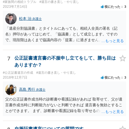
#家族間の相続トラブル
#遺言の書き直し・やり直し
2023年7月14日
役にたった
3
松本 治
弁護士
「遺産分割協議書」とタイトルにあっても、相続人全員の署名（記
名）押印があってはじめて、「協議書」として成立します。ですの
で、現段階はあくまで協議内容の「提案」に過ぎません。 納得がいか
なければ、署名（記名）押印を拒むことです。１人でも拒むと協議不
成立となります。その場合、成立させたい相続人が、家庭裁判所に遺
産分割調停を申し立てなければなりません。 なお、弁護士の送付状
7
公正証書遺言書の不服申し立てをして、勝ち目は
は、通常、相続人全員分の（本件であれば４通の）「遺産分割協議
ありますか？
書」を作成するところ、１通だけの作成にとどめる理由が書かれてい
#公正証書遺言の作成
#遺言の書き直し・やり直し
るものです。
2018年12月7日
役にたった
3
高島 秀行
弁護士
父の公正証書作成当時の診断書や看護記録があれば 取寄せて、父が遺
言書作成当時に判断能力がないと判断できれば 遺言書を無効とするこ
とができます。 まず、診断書や看護記録を取り寄せるのが重要となり
ます。 ご自分で取り寄せるか、弁護士に取り寄せてもらうかしたらよ
いと思います。
自筆証書遺言についての質問です