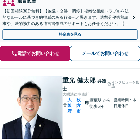
遺言変更
【初回相談30分無料】【協議・交渉・調停】複雑な相続トラブルを法
的なルールに基づき納得感のある解決へと導きます。遺留分侵害額請
求や、法的効力のある遺言書作成のサポートもお任せください。【京
阪丹波橋駅徒歩1分】【初回相談無料】
料金表を見る
電話でお問い合わせ
メールでお問い合わせ
重光 健太郎
弁護
インタビューを見
る
士
大昭法律事務所
大
枚
樟葉駅
から
営業時間：本
阪
方
|
日定休日
徒歩5分
府
市