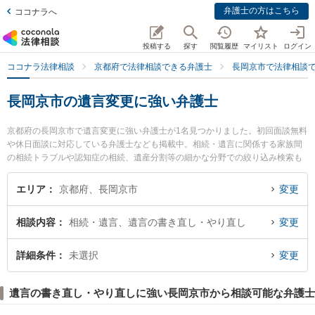
弁護士の方はこちら
ココナラへ
投稿する
探す
閲覧履歴
マイリスト
ログイン
ココナラ法律相談
京都府で法律相談できる弁護士
長岡京市で法律相談
長岡京市の遺言変更に強い弁護士
京都府の長岡京市で遺言変更に強い弁護士が1名見つかりました。初回面談無料
や休日面談に対応している弁護士なども掲載中。相続・遺言に関係する家族間
の相続トラブルや認知症の相続、遺産分割等の細かな分野での絞り込み検索も
でき便利です。特に古屋法律事務所の古屋 岳弁護士のプロフィール情報や弁護
士費用、強みなどが注目されています。『長岡京市で土日や夜間に発生した遺
エリア
京都府、長岡京市
変更
言変更のトラブルを今すぐに弁護士に相談したい』『遺言変更のトラブル解決
の実績豊富な近くの弁護士を検索したい』『初回相談無料で遺言変更を法律相
相談内容
相続・遺言、遺言の書き直し・やり直し
変更
談できる長岡京市内の弁護士に相談予約したい』などでお困りの相談者さんに
おすすめです。
詳細条件
未選択
変更
遺言の書き直し・やり直しに強い長岡京市から相談可能な弁護士