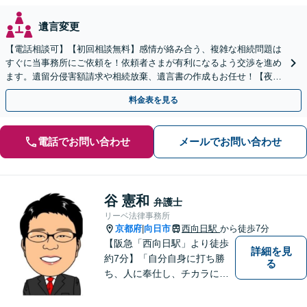
遺言変更
【電話相談可】【初回相談無料】感情が絡み合う、複雑な相続問題は
すぐに当事務所にご依頼を！依頼者さまが有利になるよう交渉を進め
ます。遺留分侵害額請求や相続放棄、遺言書の作成もお任せ！【夜
間・休日面談】【完全個室】【出張サービス】【樟葉駅3分】
料金表を見る
電話でお問い合わせ
メールでお問い合わせ
谷 憲和
弁護士
リーベ法律事務所
京都府
向日市
西向日駅
から徒歩7分
|
【阪急「西向日駅」より徒歩
詳細を見
約7分】「自分自身に打ち勝
る
ち、人に奉仕し、チカラにな
ること、そして一人でも多く
方の役に立つこと」こそが弁