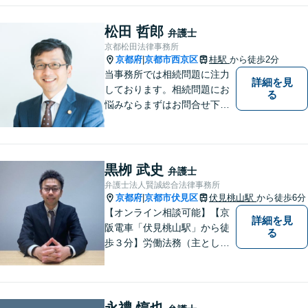
護士としての責務であると信
じて弁護活動をおこなってま
松田 哲郎
弁護士
いります。お気軽にご相談く
京都松田法律事務所
ださい。
京都府
京都市西京区
桂駅
から徒歩2分
|
当事務所では相続問題に注力
詳細を見
しております。相続問題にお
る
悩みならまずはお問合せ下さ
い。
黒栁 武史
弁護士
弁護士法人賢誠総合法律事務所
京都府
京都市伏見区
伏見桃山駅
から徒歩6分
|
【オンライン相談可能】【京
詳細を見
阪電車「伏見桃山駅」から徒
る
歩３分】労働法務（主として
使用者側）を、専門分野とし
て取り組んでいる一方で、企
業法務、一般民事、家事事
件、建築事件などの幅広い分
永禮 惇也