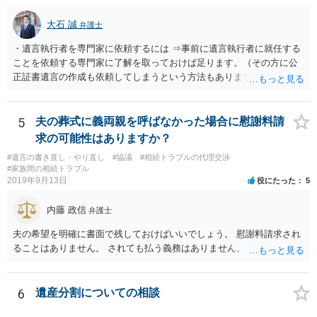
大石 誠
弁護士
・遺言執行者を専門家に依頼するには ⇒事前に遺言執行者に就任する
ことを依頼する専門家に了解を取っておけば足ります。（その方に公
正証書遺言の作成も依頼してしまうという方法もあります） 事前に了
解を取るだけであれば、契約は不要ですし、契約料を払う必要もあり
ません。 遺言執行者に就任し、遺言執行が完了したときの報酬だけ、
弁護士費用としてかかります。 ・亡くなった際に、法務局に預けた自
5
夫の葬式に義両親を呼ばなかった場合に慰謝料請
筆証書遺言の存在を親族がなかったものにされる可能性 ⇒自筆の遺言
求の可能性はありますか？
書を法務局に保管した場合、死亡後、法務局に遺言書の有無を照会す
#遺言の書き直し・やり直し
#協議
#相続トラブルの代理交渉
ることになりますので、「法務局に預けた自筆証書遺言の存在を親族
#家族間の相続トラブル
がなかったもの」にすることはできません。 存在をなかったものにす
2019年9月13日
役にたった
5
るというよりも、遺言の効力を争う（遺言は無効だ）と主張する場合
がありえますが、その予防方法は、遺言者と面談してみないと判断が
内藤 政信
弁護士
難しいです。
夫の希望を明確に書面で残しておけばいいでしょう。 慰謝料請求され
ることはありません。 されても払う義務はありません。
6
遺産分割についての相談