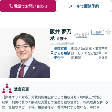
電話でお問い合わせ
メールで面談予約
阪井 夢乃
大阪府
インタビュ
ーを見る
丞
弁護士
コスモ法律事務所
営業時
長岡京市
面談方法(対面・電
からも相談
話・ビデオなど)は
間：本日
受付中
応相談
定休日
遺言変更
【関西エリア対応】元裁判所書記官として相続分野500件以上の対応
経験！判例に基づく的確な見通しで遺産分割や遺留分、相続放棄を解
決。金額やスピード等、相談者様が一番大事にする想いを丁寧に伺い