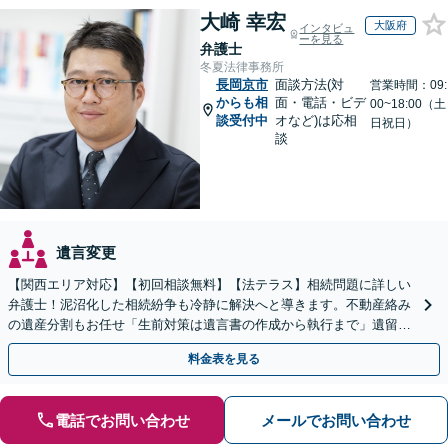
大崎 幸宏
大阪府
インタビュ
ーを見る
弁護士
冬夏法律事務所
長岡京市
面談方法(対
営業時間：09:
からも相
面・電話・ビデ
00~18:00（土
談受付中
オなど)は応相
日祝日）
談
遺言変更
【関西エリア対応】【初回相談無料】【法テラス】相続問題に詳しい
弁護士！泥沼化した相続紛争も冷静に解決へと導きます。不動産絡み
の遺産分割もお任せ「生前対策は遺言書の作成から執行まで」遺留分
侵害額請求に詳しい【夜間・休日面談】【電話相談可】
料金表を見る
電話でお問い合わせ
メールでお問い合わせ