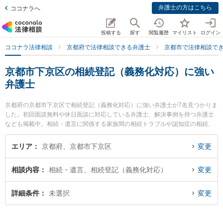
弁護士の方はこちら
ココナラへ
投稿する
探す
閲覧履歴
マイリスト
ログイン
ココナラ法律相談
京都府で法律相談できる弁護士
京都市で法律相談で
京都市下京区の相続登記（義務化対応）に強い
弁護士
京都府の京都市下京区で相続登記（義務化対応）に強い弁護士が7名見つかりま
した。初回面談無料や休日面談に対応している弁護士、解決事例を持つ弁護士
なども掲載中。相続・遺言に関係する家族間の相続トラブルや認知症の相続、
遺産分割等の細かな分野での絞り込み検索もでき便利です。特に嶋田隼也法律
事務所の嶋田 隼也弁護士やムネカワ法律事務所の宗川 雄己弁護士、荻野法律事
エリア
京都府、京都市下京区
変更
務所の荻野 伸一弁護士のプロフィール情報や弁護士費用、強みなどが注目され
ています。『京都市下京区で土日や夜間に発生した相続登記（義務化対応）の
相談内容
相続・遺言、相続登記（義務化対応）
変更
トラブルを今すぐに弁護士に相談したい』『相続登記（義務化対応）のトラブ
ル解決の実績豊富な近くの弁護士を検索したい』『初回相談無料で相続登記
（義務化対応）を法律相談できる京都市下京区内の弁護士に相談予約したい』
詳細条件
未選択
変更
などでお困りの相談者さんにおすすめです。