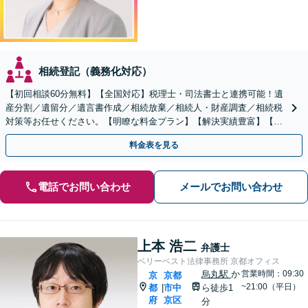
相続登記（義務化対応）
【初回相談60分無料】【全国対応】税理士・司法書士と連携可能！遺
産分割／遺留分／遺言書作成／相続放棄／相続人・財産調査／相続税
対策等お任せください。【明瞭な料金プラン】【解決実績豊富】【電
話相談可】
料金表を見る
電話でお問い合わせ
メールでお問い合わせ
上本 浩二
弁護士
ベリーベスト法律事務所 京都オフィス
烏丸駅
か
営業時間：09:30
京
京都
~21:00（平日）
都
市中
ら徒歩1
|
府
京区
分