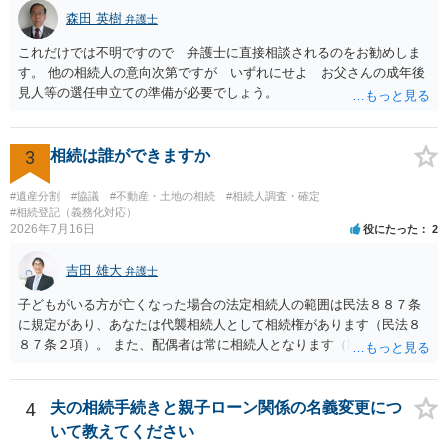
す。 弁護士にメール等でそのようなことが可能か問い合わせしてみ
森田 英樹
たらよいと思います。
弁護士
これだけでは不明ですので 弁護士に直接相談されるのをお勧めしま
す。 他の相続人の意向次第ですが いずれにせよ お父さんの成年後
見人等の選任申立ての準備が必要でしょう。
3
相続は誰ができますか
#遺産分割
#協議
#不動産・土地の相続
#相続人調査・確定
#相続登記（義務化対応）
2026年7月16日
役にたった
2
吉田 雄大
弁護士
子どもがいる方が亡くなった場合の法定相続人の範囲は民法８８７条
に規定があり、あなたは代襲相続人として相続権があります（民法８
８７条２項）。 また、配偶者は常に相続人となります（民法８９０
条）。 「祖父の子供３人」の方の配偶者がご健在であれば、その方に
も相続権があります。つまり、孫５人に加えて「おじ又はおば」にも
相続権がある可能性があります。
4
夫の相続手続きと親子ローン関係の名義変更につ
いて教えてください