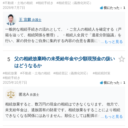
#不動産・土地の相続
#相続手続き
#相続登記（義務化対応）
2026年7月7日
役にたった
1
王 宣麟
弁護士
一般的な相続手続きの流れとして、 ・ご主人の相続人を確定する（戸
籍を辿って、相続関係を整理）。 ・相続人全員で「遺産分割協議」を
行い、家の持分をご自身に集約する内容の合意を書面にする。 ・その
合意に基づき、不動産の相続登記を申請する（法務局）。 ・住宅ロー
ンと抵当権の名義について、金融機関と協議し、可能ならあなた名義
に切り替える（団信の見直しなども含めて）。 ・ただし、親子ローン
5
父の相続放棄時の未受給年金や少額現預金の扱い
で義母も共有名義に入っている場合、通常は、義母の持分や義母のロ
はどうなるか
ーン部分を動かすには、義母本人の同意・協議が不可欠です。 ここが
#相続放棄
#不動産・土地の相続
#相続登記（義務化対応）
#相続税対策
今回の「義母と連絡が取れない」状況での大きなネックになります。
#相続手続き
連絡が取れない相続人・共有者がいる場合、相続手続きは次のような
2025年10月7日
役にたった
1
段階的対応が推奨されています。 １．戸籍・戸籍の附票・住民票で義
母の最新住所と生存状況を確認する。 まずは、被相続人（ご主人）の
匿名A
弁護士
戸籍から相続人を辿り、義母の戸籍・戸籍附票を取り、現住所や転居
履歴を確認する方法が一般的です。 ２．住所が分かった場合、内容証
相続放棄すると、数万円の現金の相続はできなくなります。 他方で、
明郵便などの方法で手紙を送る。 電話やメールで連絡が取れないとき
未支給年金は、遺族固有の財産です。相続放棄をすることにより相続
は、公的な通知手段として内容証明郵便を使い、「遺産分割協議をし
できなくなる関係にはありません。順位としては配偶者が第一順位で
たい」「持分の調整をしたい」旨を正式に通知することが推奨されて
すのでご質問主のお母様が受給できます。
います。 ３．それでも連絡がつかない／返信がない場合 義母が行方不