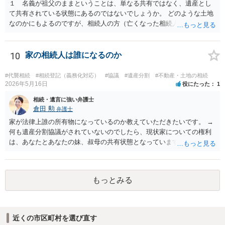
１ 名義が祖父のままということは、単なる共有ではなく、遺産とし
て共有されている状態にあるのではないでしょうか。 どのような土地
なのかにもよるのですが、相続人の方（亡くなった相続人がおられる
場合は、代襲相続人）の連絡先等判明しているようであれば 遺産分割
の申立てを行うことが考えられます。 たとえば、みなが要らない土地
建物ということであれば、遺産分割協議の中で、申立人のお父様が全
10
家の相続人は誰になるのか
て権利を無償で取得して 今後は、お父様で必要な対応を行うと提案す
ることなどは一つ考えられるかなと思います。 なお、遺産としての共
#代襲相続
#相続登記（義務化対応）
#協議
#遺産分割
#不動産・土地の相続
有と、通常の共有が混在している場合はまた少し話が変わってきます
2026年5月16日
役にたった
1
のでご留意ください。 ２ 法テラスの利用については各法律事務所に
相続・遺言に強い弁護士
直接お尋ねされるとよいと思います。一定の収入や預貯金がお父さま
倉田 勲
弁護士
にある場合は ご利用が難しい場合があります。
家が法律上誰の所有物になっているのか教えていただきたいです。 →
何も遺産分割協議がされていないのでしたら、現状家についての権利
は、あなたとあなたの妹、叔母の共有状態となっています。 相続割合
としてはあなた：妹：叔母＝１/８：1/８：１/２となり、残りのお父様
が祖父から相続した１/４は相続人全員が相続放棄したため相続人不在
の状態です。 そのため相続持ち分の登記のみであれば上記の割合での
もっとみる
登記をすれば足りますが、仮に家を処分するのであればお父様の１/４
に関して相続財産清算人を選任してその清算人含めて処分の手続きを
する必要があります。
近くの市区町村を選び直す