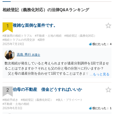
相続登記（義務化対応）の法律Q&Aランキング
1
複雑な面倒な案件です。
#家族間の相続トラブル
#不動産・土地の相続
#相続登記（義務化対応）
#相続トラブルの代理交渉
#調停
2025年7月19日
役にたった
4
高島 秀行
弁護士
数次相続が発生していると考えられますが遺産分割調停を1回で済ませ
ることはできますか？それとも父の分と母の分別々に行いますか？
父と母の遺産分割を合わせて1回ですることはできます。 お金がな
いので自分で調停を立てようと思うのですがこの場合だと難しいでし
ょうか？ 兄が無視している理由は関わりなくない、もしくは嫌がら
せだと思います。兄は両親ともの葬儀には来ていません。兄の現住所
2
伯母の不動産 借金どうすればいいか
はプロにお願いして探してもらおうと思います。 弁護士に遺産分割
を依頼せず兄の住所だけ調べてもらうことは難しいです。 お金がな
#相続手続き
#相続登記（義務化対応）
#個人・プライベート
いということですが、遺産はあるので、遺産分割が終わったら弁護士
#不動産・土地の相続
2026年6月3日
役にたった
1
費用を 支払うという内容でも受任してもらえる可能性はあると思いま