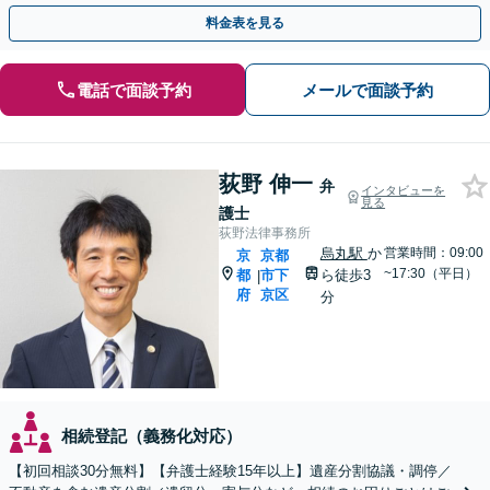
方の利益を最大化するために尽力いたします。
料金表を見る
電話で面談予約
メールで面談予約
荻野 伸一
弁
インタビューを
見る
護士
荻野法律事務所
烏丸駅
か
営業時間：09:00
京
京都
~17:30（平日）
都
市下
ら徒歩3
|
府
京区
分
相続登記（義務化対応）
【初回相談30分無料】【弁護士経験15年以上】遺産分割協議・調停／