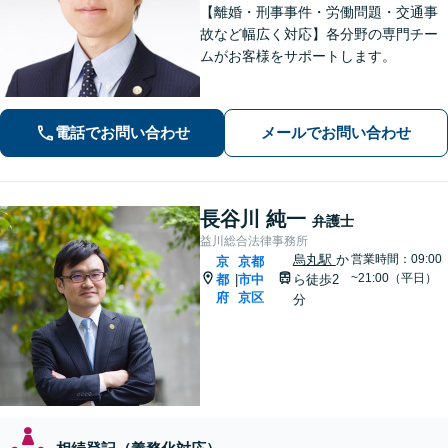
【離婚・刑事事件・労働問題・交通事
故など幅広く対応】各分野の専門チー
ムがお客様をサポートします。
電話でお問い合わせ
メールでお問い合わせ
長谷川 純一
弁護士
益川総合法律事務所
烏丸駅
か
営業時間：09:00
京
京都
~21:00（平日）
都
市中
ら徒歩2
|
府
京区
分