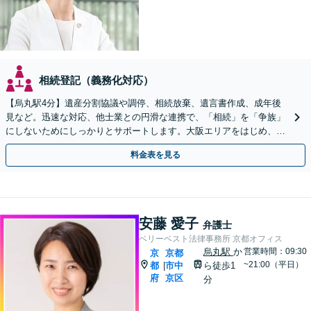
相続登記（義務化対応）
【烏丸駅4分】遺産分割協議や調停、相続放棄、遺言書作成、成年後
見など。迅速な対応、他士業との円滑な連携で、「相続」を「争族」
にしないためにしっかりとサポートします。大阪エリアをはじめ、出
張相談も対応します【Web面談可】【初回相談無料】
料金表を見る
安藤 愛子
弁護士
ベリーベスト法律事務所 京都オフィス
烏丸駅
か
営業時間：09:30
京
京都
~21:00（平日）
都
市中
ら徒歩1
|
府
京区
分