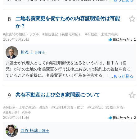
異なっているので、一本化にするよう言われている ということでしょ
うか。 そうだとすると、借地を転貸してきたこととなるので、解消
しないと 借地契約を解除されてしまう可能性があると思います。 長
8
土地名義変更を促すための内容証明送付は可能
いこと使用していなかったので、無償で貸していたのであれば 使用貸
か？
借は目的が達成され終了したとして、明渡をしてもらったら良いと思
#家族間の相続トラブル
#相続登記（義務化対応）
#不動産・土地の相続
います。 複雑な事情がありますので、弁護士に面談で詳しい事情を
2025年8月25日
役にたった
1
話して相談されたら良いと思います。
川添 圭
弁護士
弁護士が代理人として内容証明郵便を送るというのは、相手方（従
兄）がその土地の名義変更を行う法律上あるいは契約上の義務を負っ
ていることを前提に、名義変更という行為を催告する、という使い方
が最も効果的です。判決や合意などに基づかない、単なる「お願い」
ベースの場合、仮に弁護士から通知するとしてもソフトな表現を使っ
た「お手紙」にならざるを得ず、内容証明郵便が不適当なケースもあ
9
共有不動産および空き家問題について
るでしょう。 つまり、本件で「弁護士から内容証明を送り土地の名義
変更を促すことが出来るかどうか」を判断するためには、詳しい背景
#不動産・土地の相続
#協議
#相続財産調査・鑑定
#相続登記（義務化対応）
事情が必要です。詳しい事情もとに、弁護士へ直接ご相談いただいた
#遺産分割
#調停
2026年5月15日
役にたった
2
方がよいでしょう。
西谷 拓哉
弁護士