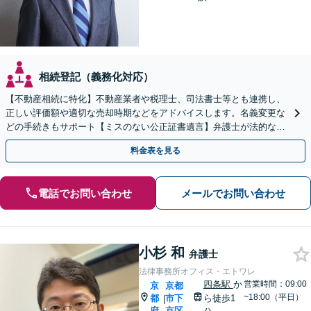
相続登記（義務化対応）
【不動産相続に特化】不動産業者や税理士、司法書士等とも連携し、
正しい評価額や適切な売却時期などをアドバイスします。名義変更な
どの手続きもサポート【ミスのない公正証書遺言】弁護士が法的な観
点から遺言書を作成します。
料金表を見る
電話でお問い合わせ
メールでお問い合わせ
小杉 和
弁護士
法律事務所オフィス・エトワレ
四条駅
か
営業時間：09:00
京
京都
~18:00（平日）
都
市下
ら徒歩1
|
府
京区