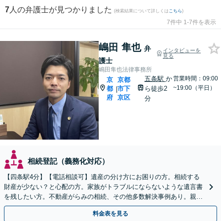
7
人の弁護士が見つかりました
(検索結果について詳しくは
こちら
)
7件中 1-7件を表示
嶋田 隼也
弁
インタビューを
見る
護士
嶋田隼也法律事務所
五条駅
か
営業時間：09:00
京
京都
~19:00（平日）
都
市下
ら徒歩2
|
府
京区
分
相続登記（義務化対応）
【四条駅4分】【電話相談可】遺産の分け方にお困りの方。相続する
財産が少ない？と心配の方。家族がトラブルにならないような遺言書
を残したい方。不動産がらみの相続、その他多数解決事例あり。親身
に対応します【夜間・休日面談】【初回相談無料】
料金表を見る