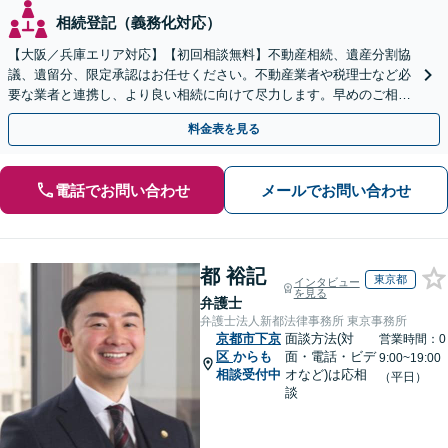
相続登記（義務化対応）
【大阪／兵庫エリア対応】【初回相談無料】不動産相続、遺産分割協
議、遺留分、限定承認はお任せください。不動産業者や税理士など必
要な業者と連携し、より良い相続に向けて尽力します。早めのご相談
が複雑化を防ぐカギとなります【休日相談可】
料金表を見る
電話でお問い合わせ
メールでお問い合わせ
都 裕記
東京都
インタビュー
を見る
弁護士
弁護士法人新都法律事務所 東京事務所
京都市下京
面談方法(対
営業時間：0
区
からも
面・電話・ビデ
9:00~19:00
相談受付中
オなど)は応相
（平日）
談