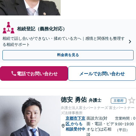
相続登記（義務化対応）
相続で話し合いができない・揉めている方へ｜感情と関係性も整理す
る相続サポート
料金表を見る
電話でお問い合わせ
メールでお問い合わせ
徳安 勇佑
弁護士
京都府
弁護士法人富士パートナーズ 富士パートナー
ズ法律事務所
京都市下京
面談方法(対
営業時間：0
区
からも
面・電話・ビデ
9:00~19:00
相談受付中
オなど)は応相
（平日）
談