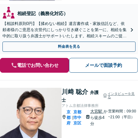
相続登記（義務化対応）
【相談料原則0円】【揉めない相続】遺言書作成・家族信託など、依
頼者様のご意思を次世代にしっかり引き継ぐことを第一に、相続を集
中的に取り扱う弁護士がサポートいたします。相続スキームのご提案
から遺言執行まで責任を持って対応させていただきます。
料金表を見る
電話でお問い合わせ
メールで面談予約
川﨑 聡介
弁護
インタビューを見
る
士
アトム京都法律事務所
大宮駅
か
営業時間：09:00
京
京都
~21:00（平日）
都
市中
ら徒歩4
|
府
京区
分