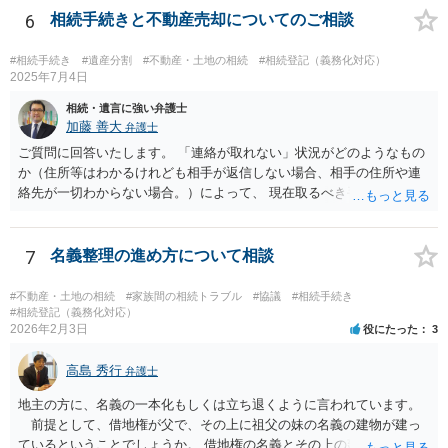
明状態で、所在が確認できない場合：「不在者財産管理人の選任」を
6
相続手続きと不動産売却についてのご相談
家庭裁判所に申し立てて、管理人を通じて手続を進める方法が検討さ
れます。 また、住所は分かるが、意図的に連絡を無視されている／協
#相続手続き
#遺産分割
#不動産・土地の相続
#相続登記（義務化対応）
議に応じない場合は、家庭裁判所に「遺産分割調停」を申し立てて、
2025年7月4日
裁判所の場で話し合い・調整をする方法が有効とされています。 どの
相続・遺言に強い弁護士
方法で進めるべきか、という点に関して公開の場でアドバイスするの
加藤 善大
弁護士
にも限界があるかと思いますので、具体的な資料等をご持参の上、弁
ご質問に回答いたします。 「連絡が取れない」状況がどのようなもの
護士の相談されることをお勧めします。
か（住所等はわかるけれども相手が返信しない場合、相手の住所や連
絡先が一切わからない場合。）によって、 現在取るべき手段は異なり
ますが、 ご記載のように、ある程度の費用がかかる可能性が高そうで
す。 その場合、例えば、弁護士によっては、本来であればご依頼時に
お支払いになる必要がある着手金の支払時期を、ご質問者様が遺産を
7
名義整理の進め方について相談
受け取った後にする契約で依頼を受ける場合もあります。 可能であれ
ば、ご依頼になるかは別にして、お近くの弁護士に直接相談されて、
#不動産・土地の相続
#家族間の相続トラブル
#協議
#相続手続き
費用の支払を含めた今後の対応についてアドバイスを求めることをお
#相続登記（義務化対応）
2026年2月3日
役にたった
3
すすめいたします。 ご参考にしていただけますと幸いです。
高島 秀行
弁護士
地主の方に、名義の一本化もしくは立ち退くように言われています。
前提として、借地権が父で、その上に祖父の妹の名義の建物が建っ
ているということでしょうか。 借地権の名義とその上の建物の名義が