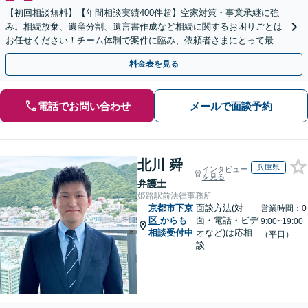
【初回相談無料】【年間相談実績400件超】空家対策・事業承継に強
み。相続放棄、遺産分割、遺言書作成など相続に関するお困りごとは
お任せください！チーム体制で案件に臨み、依頼者さまにとって最善
の解決を目指します【堅田駅4分】【無料駐車場あり】
料金表を見る
電話でお問い合わせ
メールで面談予約
北川 舜
兵庫県
インタビュー
を見る
弁護士
姫路駅前法律事務所
京都市下京
面談方法(対
営業時間：0
区
からも
面・電話・ビデ
9:00~19:00
相談受付中
オなど)は応相
（平日）
談