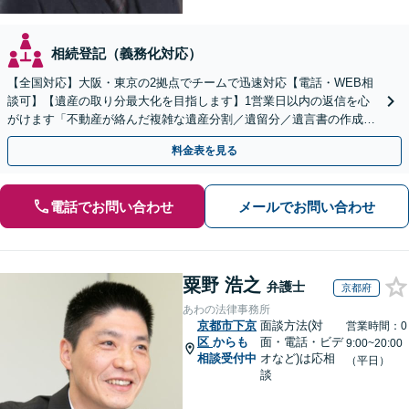
相続登記（義務化対応）
【全国対応】大阪・東京の2拠点でチームで迅速対応【電話・WEB相
談可】【遺産の取り分最大化を目指します】1営業日以内の返信を心
がけます「不動産が絡んだ複雑な遺産分割／遺留分／遺言書の作成・
執行／事業承継など、お任せください」【休日相談あり】
料金表を見る
電話でお問い合わせ
メールでお問い合わせ
粟野 浩之
弁護士
京都府
あわの法律事務所
京都市下京
面談方法(対
営業時間：0
区
からも
面・電話・ビデ
9:00~20:00
相談受付中
オなど)は応相
（平日）
談