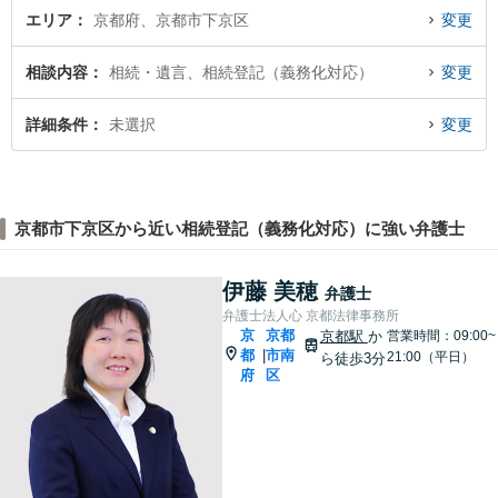
エリア
京都府、京都市下京区
変更
相談内容
相続・遺言、相続登記（義務化対応）
変更
詳細条件
未選択
変更
京都市下京区から近い相続登記（義務化対応）に強い弁護士
伊藤 美穂
弁護士
弁護士法人心 京都法律事務所
京
京都
京都駅
か
営業時間：09:00~
都
市南
|
21:00（平日）
ら徒歩3分
府
区