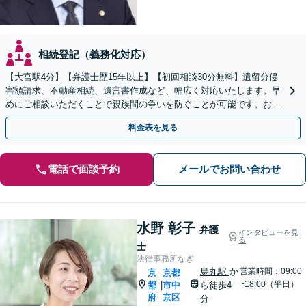
相続登記（義務化対応）
【大宮駅4分】【弁護士歴15年以上】【初回相談30分無料】遺留分侵
害額請求、不動産相続、遺言書作成など、幅広く対応いたします。早
めにご相談いただくことで親族間の争いを防ぐことが可能です。おひ
とりで悩まず、まずは弁護士にご相談ください。
料金表を見る
電話で面談予約
メールでお問い合わせ
水野 彰子
弁護
インタビューを見
る
士
法律事務所なぎ
烏丸駅
か
営業時間：09:00
京
京都
~18:00（平日）
都
市中
ら徒歩4
|
府
京区
分