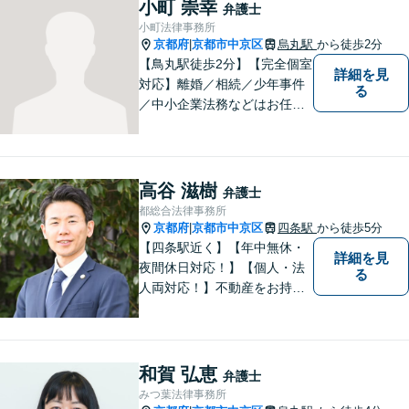
小町 崇幸
弁護士
に困難でも、常に明るく、前
小町法律事務所
向きな気持ちをもって、ご依
京都府
京都市中京区
烏丸駅
から徒歩2分
|
頼者様とともにより良い解決
【鳥丸駅徒歩2分】【完全個室
詳細を見
を目指します。
対応】離婚／相続／少年事件
る
／中小企業法務などはお任せ
ください。相談者様の状況を
的確に把握し、個々に寄り添
った対応をいたします。まず
はお気軽にご相談ください！
高谷 滋樹
弁護士
【近隣駐車場あり】
都総合法律事務所
京都府
京都市中京区
四条駅
から徒歩5分
|
【四条駅近く】【年中無休・
詳細を見
夜間休日対応！】【個人・法
る
人両対応！】不動産をお持ち
の方も、宅建資格者の弊所に
御相談ください！【LINE・Zo
om・オンライン相談に対応】
【24時間予約受付】【出張相
和賀 弘恵
弁護士
談可能】【弁護士保険（特
みつ葉法律事務所
約）全社対応いたします】