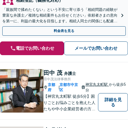
相続登記（義務化対応）
「親族間で揉めたくない」という不安に寄り添う「相続問題の経験が
豊富な弁護士／複雑な相続案件もお任せください」依頼者さまの意向
を第一に、利益の最大化を目指します。相続人同士の関係にも配慮
し、きめ細やかに対応
料金表を見る
電話でお問い合わせ
メールでお問い合わせ
田中 茂
弁護士
田中茂法律事務所
神宮丸太町駅
から徒歩5
京都
京都市中京
|
府
区
分
【神宮丸太町駅 徒歩5分】困
詳細を見
りごとお悩みごとを抱えた人
る
たちや中小企業経営者の方々
に寄り添い、迅速、的確、丁
寧をモットーとして全力でそ
の解決にあたります。どんな