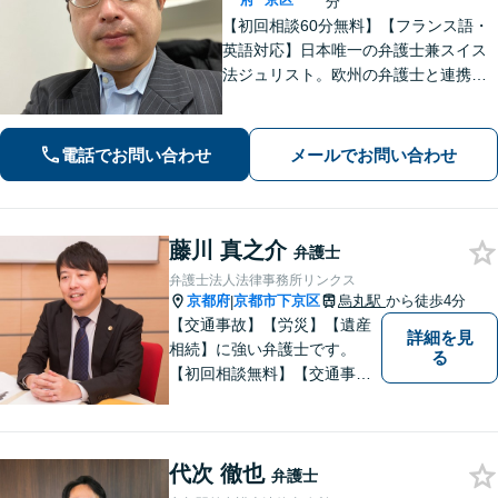
分
【初回相談60分無料】【フランス語・
英語対応】日本唯一の弁護士兼スイス
法ジュリスト。欧州の弁護士と連携し
クロスボーダーで支援。最後まで粘り
強く寄り添います！在欧州資産の引き
上げ／英仏日契約法務／ハーグ条約案
電話でお問い合わせ
メールでお問い合わせ
件などお任せ【WEB対応｜休日・夜間
相談可】
藤川 真之介
弁護士
弁護士法人法律事務所リンクス
京都府
京都市下京区
烏丸駅
から徒歩4分
|
【交通事故】【労災】【遺産
詳細を見
相続】に強い弁護士です。
る
【初回相談無料】【交通事故
電話相談可】【相続ウェブ相
談可】で対応させて頂きま
す。【烏丸駅徒歩４分 四条駅
代次 徹也
徒歩５分】の法律事務所リン
弁護士
クスの代表弁護士で【弁護士