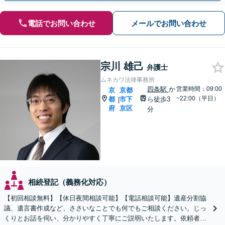
電話でお問い合わせ
メールでお問い合わせ
宗川 雄己
弁護士
ムネカワ法律事務所
四条駅
か
営業時間：09:00
京
京都
~22:00（平日）
都
市下
ら徒歩3
|
府
京区
分
相続登記（義務化対応）
【初回相談無料】【休日夜間相談可能】【電話相談可能】遺産分割協
議、遺言書作成など、ささいなことでも何でもご相談ください。じっ
くりとお話を伺い、分かりやすく丁寧にご説明いたします。依頼者の