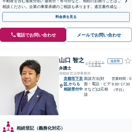
不動産を含む遺産分割／遺留分・寄与分など、相続のお困りごとはご
相談ください。企業の事業承継のご相談も承ります。遺言書作成など
生前対策もサポート【烏丸駅3分】【Web面談可】
料金表を見る
電話でお問い合わせ
メールでお問い合わせ
山口 智之
滋賀県
インタビュ
ーを見る
弁護士
湖都経営法律事務所
京都市下京
面談方法(対
営業時間：0
区
からも
面・電話・ビデ
9:30~17:30
相談受付中
オなど)は応相
（平日）
談
相続登記（義務化対応）