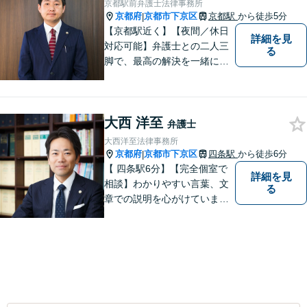
京都駅前弁護士法律事務所
経験１０年以上】になりま
京都府
京都市下京区
京都駅
から徒歩5分
|
す。
【京都駅近く】【夜間／休日
詳細を見
対応可能】弁護士との二人三
る
脚で、最高の解決を一緒に目
指しましょう。刑事事件／交
通事故／離婚問題／借金問題
／相続問題など、幅広く対応
大西 洋至
可能です。【地域に根ざした
弁護士
弁護士】まずは当事務所の無
大西洋至法律事務所
料法律相談をご体験くださ
京都府
京都市下京区
四条駅
から徒歩6分
|
い。
【 四条駅6分】【完全個室で
詳細を見
相談】わかりやすい言葉、文
る
章での説明を心がけていま
す。相談内容が明確な方はも
ちろんのこと、漠然と不安を
抱えている方も、まずは、お
気軽にご相談下さい。