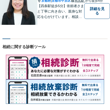
京都府
京都市中京区
烏丸駅
から徒歩4分
|
【四条駅徒歩5分】依頼者さま
詳細を見
と丁寧に向き合い、親身な対
る
応を心がけています。相談料
は何度でも無料、365日受付
可能です。離婚問題、相続分
野のご相談もお待ちしており
ます。【夜間・土日祝対応
可】
相続に関する診断ツール