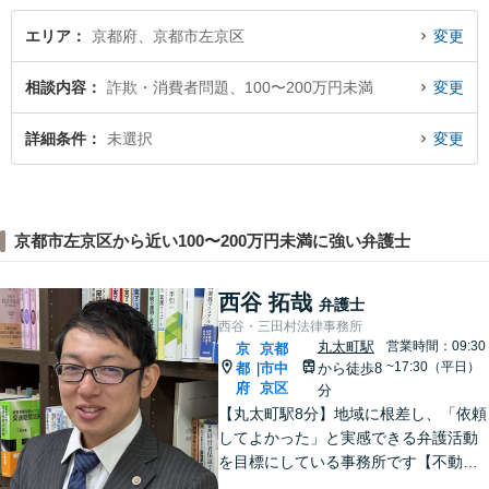
エリア
京都府、京都市左京区
変更
相談内容
詐欺・消費者問題、100〜200万円未満
変更
詳細条件
未選択
変更
京都市左京区から近い100〜200万円未満に強い弁護士
西谷 拓哉
弁護士
西谷・三田村法律事務所
丸太町駅
営業時間：09:30
京
京都
~17:30（平日）
都
市中
から徒歩8
|
府
京区
分
【丸太町駅8分】地域に根差し、「依頼
してよかった」と実感できる弁護活動
を目標にしている事務所です【不動
産・住まい】宅地建物取引士の試験に