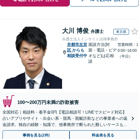
大川 博俊
弁護士
東京都
弁護士法人インサイト法律事務所
京都市左京
面談方法(対
営業時間：1
区
からも
面・電話・ビデ
0:00~18:00
相談受付中
オなど)は応相
（平日）
談
100〜200万円未満の詐欺被害
全国対応｜相談料・着手金0円【電話相談可！LINEでスピード対応】
占いアプリやサイト・出会い系・競馬・競艇詐欺などの事業者への返
金請求。独自の経験・知識で、他事務所で断られた難しいケースも解
決に導いた実績あり。まずはお気軽にご相談ください
事例を見る(2件)
料金表を見る