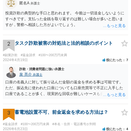
匿名A
弁護士
投資詐欺の典型的な手口と思われます。 今後は一切送金しないように
すべきです。支払った金銭を取り返すのは難しい場合が多いと思いま
すが，警察へ相談した方がよいでしょう。
2
タスク詐欺被害の対処法と法的相談のポイント
#副業詐欺
#返金請求
#100〜200万円未満
2024年4月19日
役にたった
7
詐欺・消費者問題に強い弁護士
泉 亮介
弁護士
口座の名義人に対して振り込んだ金額の返金を求める事は可能です。
ただ、振込先に使われた口座についても口座売買等で不正に入手した
口座であることが多く、現実的な回収が難しいケースも多いでしょ
う。返済がされるとしても長期の分割となるかと思われます。
3
蓄電池設置不可、前金返金を求める方法は？
#返金請求
#100〜200万円未満
#本名・住所・電話番号が判明
2026年6月23日
役にたった
4