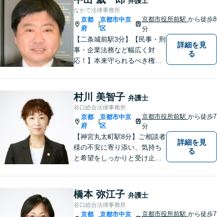
弁護士
なかで法律事務所
京都市役所前駅
から徒歩8
京都
京都市中京
|
府
区
分
【二条城前駅3分】【民事・刑
詳細を見
事・企業法務など幅広く対
る
応！】本来守られるべき権
利・利益を失うことが無いよ
う、これまでの経験を活かし
弁護してまいります。お一人
村川 美智子
弁護士
お一人の心情に寄り添いま
谷口総合法律事務所
す。まずはご相談ください。
京都市役所前駅
から徒歩7
京都
京都市中京
|
【完全個室】
府
区
分
【神宮丸太町駅8分】ご相談者
詳細を見
様の不安に寄り添い、気持ち
る
と希望をしっかりと受け止め
ます。解決の道筋を丁寧に示
し、納得と安心につながるよ
う真摯にサポートします。ど
橋本 弥江子
弁護士
うぞお気軽にお話しくださ
谷口総合法律事務所
い。【完全個室で相談可】
京都市役所前駅
から徒歩7
京都
京都市中京