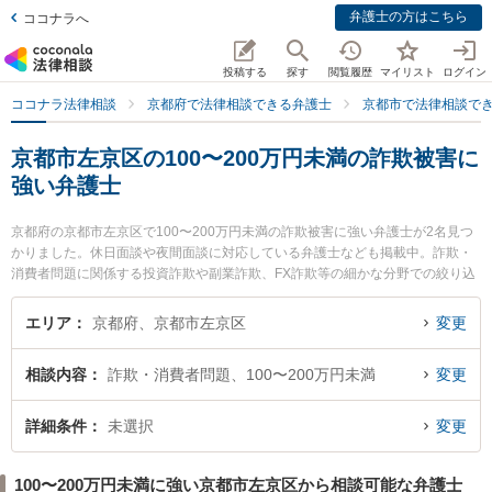
弁護士の方はこちら
ココナラへ
投稿する
探す
閲覧履歴
マイリスト
ログイン
ココナラ法律相談
京都府で法律相談できる弁護士
京都市で法律相談で
京都市左京区の100〜200万円未満の詐欺被害に
強い弁護士
京都府の京都市左京区で100〜200万円未満の詐欺被害に強い弁護士が2名見つ
かりました。休日面談や夜間面談に対応している弁護士なども掲載中。詐欺・
消費者問題に関係する投資詐欺や副業詐欺、FX詐欺等の細かな分野での絞り込
み検索もでき便利です。特に角田龍平の法律事務所の角田 龍平弁護士や谷澤貴
弘法律事務所の谷澤 貴弘弁護士のプロフィール情報や弁護士費用、強みなどが
エリア
京都府、京都市左京区
変更
注目されています。『京都市左京区で土日や夜間に発生した100〜200万円未満
の詐欺被害のトラブルを今すぐに弁護士に相談したい』『100〜200万円未満の
相談内容
詐欺・消費者問題、100〜200万円未満
変更
詐欺被害のトラブル解決の実績豊富な近くの弁護士を検索したい』『初回相談
無料で100〜200万円未満の詐欺被害を法律相談できる京都市左京区内の弁護士
に相談予約したい』などでお困りの相談者さんにおすすめです。
詳細条件
未選択
変更
100〜200万円未満に強い京都市左京区から相談可能な弁護士