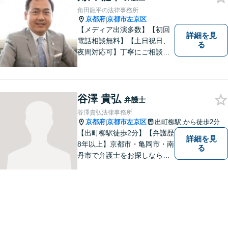
角田龍平の法律事務所
京都府
京都市左京区
|
【メディア出演多数】【初回
詳細を見
電話相談無料】【土日祝日、
る
夜間対応可】丁寧にご相談を
お聞きして、事件に応じた最
適の解決と明朗な弁護士費用
をご提案。お客様の権利と人
格を徹底的に守ります！
谷澤 貴弘
弁護士
谷澤貴弘法律事務所
京都府
京都市左京区
出町柳駅
から徒歩2分
|
【出町柳駅徒歩2分】【弁護歴
詳細を見
8年以上】京都市・亀岡市・南
る
丹市で弁護士をお探しならご
相談を！親しみやすく、事件
解決に向けてフットワーク軽
く行動できることが強みで
す。一人でも多くの方のお役
に立てるよう、尽力いたしま
す！