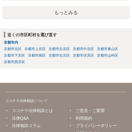
話をしてから、こちらも法律相談で１度弁護士に相談する方法もあり
ますので。 一番安全なのは弁護士に示談交渉の依頼をする方法です
もっとみる
が、ご事情あるようであれば ご自身で対応する方法もご検討いただい
てもいいかもしれません。
近くの市区町村を選び直す
京都市内
京都市北区
京都市上京区
京都市左京区
京都市中京区
京都市東山区
京都市下京区
京都市南区
京都市右京区
京都市伏見区
京都市山科区
京都市西京区
ココナラ法律相談について
ココナラ法律相談とは
ご意見・ご要望
法律Q&A
利用規約
法律相談コラム
プライバシーポリシー