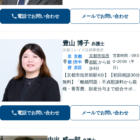
合格、不動産分野の取扱実績あり【相
続・遺言】相談者さまに寄り添い、円
電話でお問い合わせ
メールでお問い合わせ
滑な相続を目指します
豊山 博子
弁護士
京都リレイズ法律事務所
京都市役所
営業時間：09:0
京
京都
0~20:00（平
都
市中
前駅
から徒
|
府
京区
日）
歩4分
【京都市役所前駅4分】【初回相談30分
無料】「離婚問題：不貞慰謝料から親
権・養育費、財産分与まで総合サポー
ト」「法人破産：会社の状況に応じた
最適な手続きをご提案」おひとりで抱
えて諦める前に、まずはあなたのご希
電話でお問い合わせ
メールでお問い合わせ
望をお聞かせください【休日・夜間相
談可】
中出 威一郎