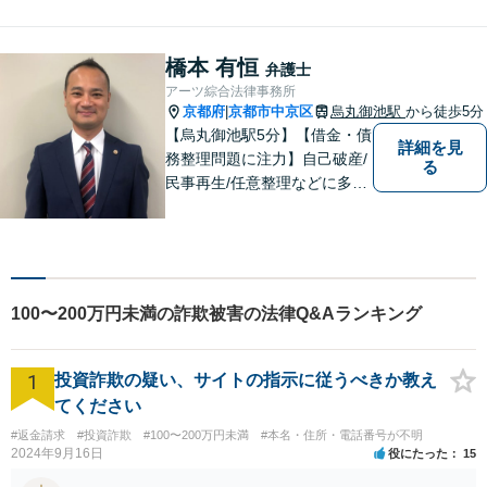
のリーガルサービスをご提供
いたします。
橋本 有恒
弁護士
アーツ綜合法律事務所
京都府
京都市中京区
烏丸御池駅
から徒歩5分
|
【烏丸御池駅5分】【借金・債
詳細を見
務整理問題に注力】自己破産/
る
民事再生/任意整理などに多数
の解決実績があります！「相
談者の心に寄り添い、ともに
ベストを尽くすこと」のモッ
トーを胸に、お客様との信頼
関係を大切にした弁護を行い
100〜200万円未満の詐欺被害の法律Q&Aランキング
ます。【初回相談無料】
1
投資詐欺の疑い、サイトの指示に従うべきか教え
てください
#返金請求
#投資詐欺
#100〜200万円未満
#本名・住所・電話番号が不明
2024年9月16日
役にたった
15