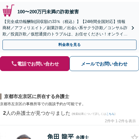
100〜200万円未満の詐欺被害
【完全成功報酬制(回収額の33％（税込）】【24時間全国対応】情報
商材／アフィリエイト／副業詐欺／出会い系サクラ詐欺／コンサル詐
欺／投資詐欺／仮想通貨のトラブルは、お任せください！オンライン
のみで解決も可能！
料金表を見る
電話でお問い合わせ
メールでお問い合わせ
京都市左京区に所在する弁護士
京都市左京区の事務所等での面談予約が可能です。
2
人の弁護士が見つかりました
(検索結果について詳しくは
こちら
)
2件中 1-2件を表示
角田 龍平
弁護士