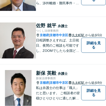
ら、渉外離婚・難民事件・医
療事故などの特殊な事案もご
相談ください。問題が大きく
なってしまう前のご相談をお
待ちしています。
佐野 就平
弁護士
つくし法律事務所
京都府
京都市中京区
丸太町駅
から徒歩5分
|
日程調整さえすれば、土日祝
詳細を見
日、夜間のご相談も可能です
る
し、ZOOMでしたら全国どこ
でもご相談可能です。私が行
けないところでも、全国どこ
でも大抵は他の弁護士をご紹
介できます。
新保 英毅
弁護士
新保法律事務所
京都府
京都市中京区
丸太町駅
から徒歩8分
|
私は弁護士の仕事は「職人」
詳細を見
だと思います。 ご相談者の皆
る
様ひとりひとりに適した解決
策を模索し、オーダーメード