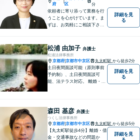
|
【地域密着型の法律事務所】
府
区
分
依頼者に寄り添って業務を行
詳細を見
うことを心がけています。ま
る
ずは、お気軽にご相談下さ
い。
松浦 由加子
弁護士
松浦法律事務所
京都府
京都市中京区
丸太町駅
から徒歩2分
|
土日夜間面談可能（原則事前
詳細を見
予約制）、土日夜間面談可
る
能、法テラス対応。 離婚・借
金（破産、個人再生等）・遺
産分割など個人の方のご相談
のほか、契約トラブルや雇用
問題・クレーマー対応など事
森田 基彦
弁護士
業者様にも広く対応しており
つくし法律事務所
ます。お気軽にご相談くださ
京都府
京都市中京区
丸太町駅
から徒歩5分
|
い。
【丸太町駅徒歩4分】離婚・借
詳細を見
金・交通事故などの問題か
る