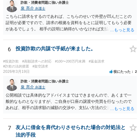
詐欺・消費者問題に強い弁護士
泉 亮介
弁護士
こちらに請求をするのであれば、こちらのせいで外壁が凹んだことの
証明が必要ですので、請求の根拠を資料をもとに証明してもらう必要
があるでしょう。 相手の説明に納得がいかなければ支払い義務がある
か否かについて最終的に裁判で争う形となるでしょう。
6
投資詐欺の共謀で手紙が来ました。
#投資詐欺
#高額請求への対応
#100〜200万円未満
#返金請求
#詐欺の法的措置
#架空請求
2026年3月19日
役にたった
2
詐欺・消費者問題に強い弁護士
泉 亮介
弁護士
公開相談では具体的なアドバイスまではできませんので、あくまで一
般的なものとなりますが、ご自身が口座の譲渡や売買を行なったので
あれば、相手の請求額の減額の交渉や、支払い方法の交渉をしていく
こととなるでしょう。
7
友人に借金を肩代わりさせられた場合の対処法と
法的手段