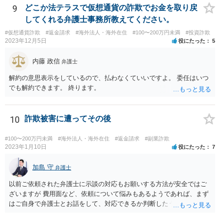
での回収を検討すべきだと思われます。ご自身で難しい場合は、費用
9
どこか法テラスで仮想通貨の詐欺でお金を取り戻
負担を踏まえたうえでということにはなりますが、弁護士に助力を得
してくれる弁護士事務所教えてください。
ることをお考え下さい。
#仮想通貨詐欺
#返金請求
#海外法人・海外在住
#100〜200万円未満
#投資詐欺
2023年12月5日
役にたった
5
内藤 政信
弁護士
解約の意思表示をしているので、払わなくていいですよ。 委任はいつ
でも解約できます。 終ります。
10
詐欺被害に遭ってその後
#100〜200万円未満
#海外法人・海外在住
#返金請求
#副業詐欺
2023年1月10日
役にたった
7
加島 守
弁護士
以前ご依頼された弁護士に示談の対応もお願いする方法が安全ではご
ざいますが 費用面など、依頼について悩みもあるようであれば、まず
はご自身で弁護士とお話をして、対応できるか判断したうえで、 弁護
士への依頼を検討することも可能かと思います。 １度相手方弁護士と