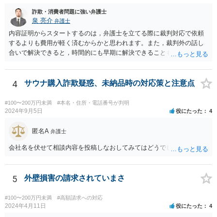
詐欺・消費者問題に強い弁護士
泉 亮介
弁護士
内容証明からスタートするのは，弁護士を立てる際に裁判対応で依頼
するよりも費用が軽く済むからかと思われます。また，裁判外の話し
合いで解決できると，時間的にも早期に解決できることも見込めま
す。 もっとも，ケースによっては裁判外の交渉が意味をなさないケー
スもあり，その場合は裁判手続きから始めることとなるかと思われま
す。 支払督促については異議を出されると通常訴訟へ移行するため，
4
サウナ購入詐欺疑惑、未納品時の対応策と注意点
相手から異議が出ることが予想される場合は最初から訴訟手続きを取
った方が良いでしょう。
#100〜200万円未満
#本名・住所・電話番号が判明
2024年9月5日
役にたった
4
匿名A
弁護士
会社名を伏せて相談内容を投稿しなおしてみてはどうでしょうか？
5
外壁損害の請求されていまさ
#100〜200万円未満
#高額請求への対応
2024年4月11日
役にたった
4