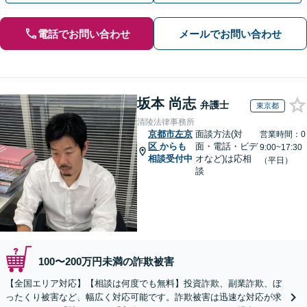
電話でお問い合わせ
メールでお問い合わせ
坂本 尚志
弁護士
東京都
清陵法律事務所
京都市左京
面談方法(対
営業時間：0
区
からも
面・電話・ビデ
9:00~17:30
相談受付中
オなど)は応相
（平日）
談
100〜200万円未満の詐欺被害
【全国エリア対応】【相談は何度でも無料】投資詐欺、副業詐欺、ぼ
ったくり被害など、幅広く対応可能です。詐欺被害は迅速な対応が求