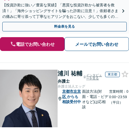
【投資詐欺に強い／豊富な実績】「悪質な投資詐欺から被害者を救
済！」「海外ショッピングサイトを騙った詐欺に注意！」依頼者さま
の痛みに寄り添って丁寧なヒアリングをおこない、少しでも多くの返
金が得られるよう尽力します！
料金表を見る
電話でお問い合わせ
メールでお問い合わせ
浦川 祐輔
東京都
インタビュ
ーを見る
弁護士
弁護士法人エッグ
京都市左京
面談方法(対
営業時間：0
区
からも
面・電話・ビデ
0:00~23:59
相談受付中
オなど)は応相
（平日）
談