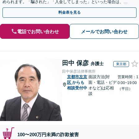
められます。「騙された」「入金してしまった」といった場合は、お
早めにご相談ください。【電話・メール・WEB相談可】
料金表を見る
電話でお問い合わせ
メールでお問い合わせ
田中 保彦
弁護士
東京都
田中保彦法律事務所
京都市左京
面談方法(対
営業時間：1
区
からも
面・電話・ビデ
0:00~19:00
相談受付中
オなど)は応相
（平日）
談
100〜200万円未満の詐欺被害