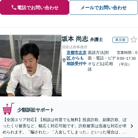
電話でお問い合わせ
メールでお問い合わせ
坂本 尚志
弁護士
東京都
清陵法律事務所
京都市左京
面談方法(対
営業時間：0
区
からも
面・電話・ビデ
9:00~17:30
相談受付中
オなど)は応相
（平日）
談
少額訴訟サポート
【全国エリア対応】【相談は何度でも無料】投資詐欺、副業詐欺、ぼ
ったくり被害など、幅広く対応可能です。詐欺被害は迅速な対応が求
められます。「騙された」「入金してしまった」といった場合は、お