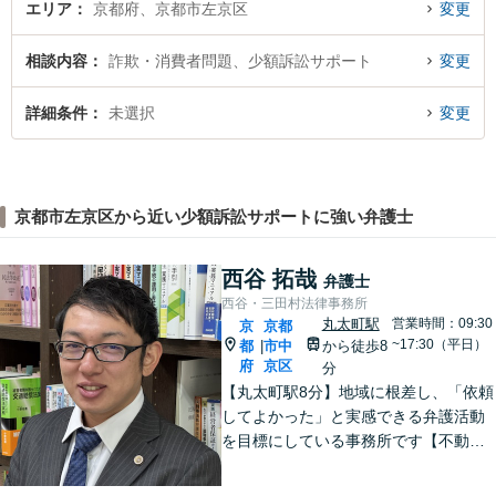
エリア
京都府、京都市左京区
変更
相談内容
詐欺・消費者問題、少額訴訟サポート
変更
詳細条件
未選択
変更
京都市左京区から近い少額訴訟サポートに強い弁護士
西谷 拓哉
弁護士
西谷・三田村法律事務所
丸太町駅
営業時間：09:30
京
京都
~17:30（平日）
都
市中
から徒歩8
|
府
京区
分
【丸太町駅8分】地域に根差し、「依頼
してよかった」と実感できる弁護活動
を目標にしている事務所です【不動
産・住まい】宅地建物取引士の試験に
合格、不動産分野の取扱実績あり【相