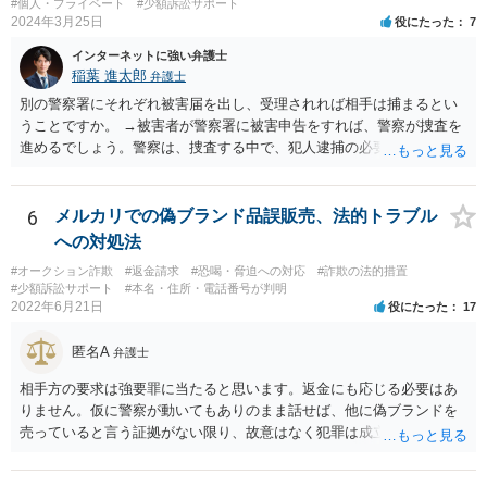
#個人・プライベート
#少額訴訟サポート
ら、お金の動きくらいは調べることが可能であると思います。 その上
2024年3月25日
役にたった
7
で、新しく開設した口座に資金が残っているのであれば、それを返せ
インターネットに強い弁護士
ばいいだけの話だと思いますし、残っていないのであれば、第三者に
稲葉 進太郎
弁護士
送金をされたか、引き出されたどちらかだと思います。第三者に送金
をされてしまっているのであれば、その資金を送金先に返金を求める
別の警察署にそれぞれ被害届を出し、受理されれば相手は捕まるとい
などの措置を講じる必要があるのではないでしょうか。
うことですか。 →被害者が警察署に被害申告をすれば、警察が捜査を
進めるでしょう。警察は、捜査する中で、犯人逮捕の必要と理由があ
ると判断すれば犯人を逮捕し、なければ逮捕せず在宅のままで捜査が
進行するでしょう。捜査の結果、検察官において起訴の必要があると
判断されれば、起訴されて公判となり、裁判官において有罪と判断さ
6
メルカリでの偽ブランド品誤販売、法的トラブル
れれば有罪判決となるでしょう。捜査の結果、検察官において起訴の
への対処法
必要があると判断されなければ、不起訴処分となり終了するでしょ
#オークション詐欺
#返金請求
#恐喝・脅迫への対応
#詐欺の法的措置
う。
#少額訴訟サポート
#本名・住所・電話番号が判明
2022年6月21日
役にたった
17
匿名A
弁護士
相手方の要求は強要罪に当たると思います。返金にも応じる必要はあ
りません。仮に警察が動いてもありのまま話せば、他に偽ブランドを
売っていると言う証拠がない限り、故意はなく犯罪は成立しないと判
断してもらえるでしょう。 そもそも鑑定も本当にしているか疑問で
す。本当にブランド品がほしくて損したと思うだけなら元の金額の返