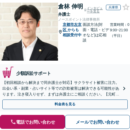
倉林 伸明
兵庫県
インタビュ
ーを見る
弁護士
ノースポイント法律事務所
京都市左京
面談方法(対
営業時間：0
区
からも
面・電話・ビデ
9:00~21:00
相談受付中
オなど)は応相
（平日）
談
少額訴訟サポート
【初回相談から解決まで同弁護士が対応】サクラサイト被害に注力。
出会い系・副業・占いサイト等での詐欺被害は解決できる可能性があ
ります。泣き寝入りせず、まずは弁護士にご相談ください。【元町駅
1分・土日夜間の相談歓迎】
料金表を見る
電話でお問い合わせ
メールでお問い合わせ