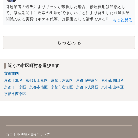
引越業者の過失によりサッシが破損した場合、修理費用は当然とし
て、修理期間中に通常の生活ができないことにより発生した相当因果
関係のある実費（ホテル代等）は損害として請求できる可能性があり
ます。他方、物損事故では原則として精神的苦痛に対する慰謝料は認
められにくく、「迷惑料」は法的には認容されにくい傾向です。ただ
し、新築直後で生活に重大な支障が生じる場合などは、交渉上、解決
もっとみる
金として一定額が上乗せされることはあり得るでしょう。まずは実費
の補償を明確に求めることが重要です。
近くの市区町村を選び直す
京都市内
京都市北区
京都市上京区
京都市左京区
京都市中京区
京都市東山区
京都市下京区
京都市南区
京都市右京区
京都市伏見区
京都市山科区
京都市西京区
ココナラ法律相談について