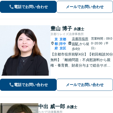
続・遺言】相談者さまに寄り添い、円
電話でお問い合わせ
メールでお問い合わせ
滑な相続を目指します
豊山 博子
弁護士
京都リレイズ法律事務所
京都市役所
営業時間：09:0
京
京都
0~20:00（平
都
市中
前駅
から徒
|
府
京区
日）
歩4分
【京都市役所前駅4分】【初回相談30分
無料】「離婚問題：不貞慰謝料から親
権・養育費、財産分与まで総合サポー
ト」「法人破産：会社の状況に応じた
最適な手続きをご提案」おひとりで抱
えて諦める前に、まずはあなたのご希
電話でお問い合わせ
メールでお問い合わせ
望をお聞かせください【休日・夜間相
談可】
中出 威一郎
弁護士
なかで法律事務所