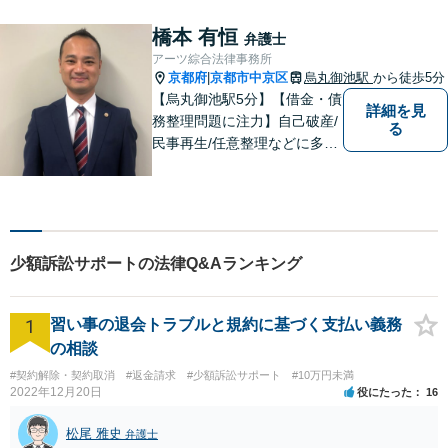
いたします。
橋本 有恒
弁護士
アーツ綜合法律事務所
京都府
京都市中京区
烏丸御池駅
から徒歩5分
|
【烏丸御池駅5分】【借金・債
詳細を見
務整理問題に注力】自己破産/
る
民事再生/任意整理などに多数
の解決実績があります！「相
談者の心に寄り添い、ともに
ベストを尽くすこと」のモッ
トーを胸に、お客様との信頼
関係を大切にした弁護を行い
少額訴訟サポートの法律Q&Aランキング
ます。【初回相談無料】
1
習い事の退会トラブルと規約に基づく支払い義務
の相談
#契約解除・契約取消
#返金請求
#少額訴訟サポート
#10万円未満
2022年12月20日
役にたった
16
松尾 雅史
弁護士