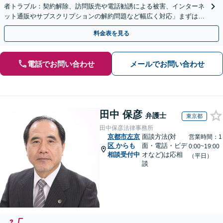
者トラブル：契約解除、訪問販売や電話勧誘による被害、インターネ
ット通販やサブスクリプションの解約問題など幅広く対応」まずは一
度ご相談ください【休日・夜間相談可】
料金表を見る
電話でお問い合わせ
メールでお問い合わせ
田中 保彦
弁護士
東京都
田中保彦法律事務所
京都市左京
面談方法(対
営業時間：1
区
からも
面・電話・ビデ
0:00~19:00
相談受付中
オなど)は応相
（平日）
談