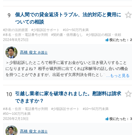
9
個人間での貸金返済トラブル、法的対応と費用に
ついての相談
#詐欺の法的措置
#少額訴訟サポート
#10〜50万円未満
#本名・住所・電話番号が判明
#契約書・借用書なし
#少額訴訟の相談・依頼
2024年8月25日
役にたった
2
髙橋 俊太
弁護士
＞少額起訴したところで相手に返すお金がないと泣き寝入りすること
になりますよね？ 相手が裁判所に出てくれば和解等の話し合いの機会
を持つことができますが、出廷せず欠席判決を得たとしても、執行段
階で難航し、結局回収できない可能性も高いです。 ＞44万じゃ弁護士
にお願いして赤字になりますか？ 契約内容等によりますので一概には
言えませんが、上記のように回収が難しくなってしまう可能性もある
10
引越し業者に家を破壊されました。慰謝料は請求
ので、弁護士費用が無駄になってしまうリスクはあるでしょう。 ＞相
できますか？
手が嘘をついてお金を借りてるのは詐欺罪にはならないんですか？ ＞
#本名・住所・電話番号が判明
#少額訴訟サポート
#10〜50万円未満
詐欺になる可能性があって、被害者が何人かいてもそれだけだと警察
#50〜100万円未満
は動いてくれないんでしょうか？ 貴方に対して虚偽の事実を述べて借
2026年2月19日
役にたった
3
り入れた点などについて客観的に示すことができれば、詐欺の嫌疑は
生じるでしょうし、同一の手口による複数の被害者が他にもいること
髙橋 俊太
弁護士
が明白であれば、警察は動く可能性が高いです。