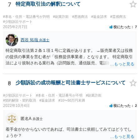
金しか求めないはずですし、靴の機能性に問題がないなら「ブランド
7
特定商取引法の解釈について
品じゃないから履いていかなかった」という主張もまず通りません。
#本名・住所・電話番号が判明
#副業詐欺
#悪徳商法
#返金請求
#霊感商法
#少額訴訟サポート
2025年2月7日
役にたった
7
西谷 拓哉
弁護士
特定商取引法第２条１項１号に定義があります。 →販売業者又は役務
の提供の事業を営む者が「役務提供事業者」となります。 特定商取引
法により規制される業行為（訪問販売、通信販売、電話勧誘販売な
ど）を行うものは、広く同法の事業者に該当し、同法に定めるルール
を守る必要があります。
8
少額訴訟の成功報酬と司法書士サービスについて
#少額訴訟サポート
#本名・住所・電話番号が不明
#副業詐欺
#契約解除・契約取消
#返金請求
#10〜50万円未満
2022年10月4日
役にたった
2
匿名A
弁護士
着手金がかからないのであれば、司法書士に依頼してみてはどうでし
ょうか？