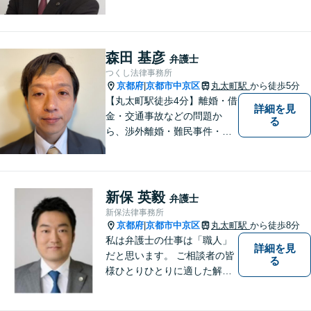
でもご相談可能です。私が行
けないところでも、全国どこ
でも大抵は他の弁護士をご紹
介できます。
森田 基彦
弁護士
つくし法律事務所
京都府
京都市中京区
丸太町駅
から徒歩5分
|
【丸太町駅徒歩4分】離婚・借
詳細を見
金・交通事故などの問題か
る
ら、渉外離婚・難民事件・医
療事故などの特殊な事案もご
相談ください。問題が大きく
なってしまう前のご相談をお
待ちしています。
新保 英毅
弁護士
新保法律事務所
京都府
京都市中京区
丸太町駅
から徒歩8分
|
私は弁護士の仕事は「職人」
詳細を見
だと思います。 ご相談者の皆
る
様ひとりひとりに適した解決
策を模索し、オーダーメード
のリーガルサービスをご提供