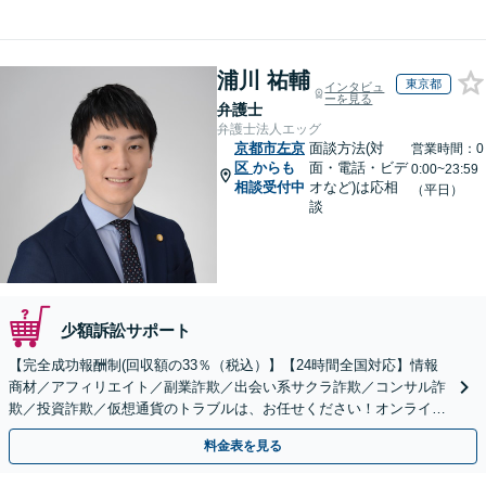
浦川 祐輔
東京都
インタビュ
ーを見る
弁護士
弁護士法人エッグ
京都市左京
面談方法(対
営業時間：0
区
からも
面・電話・ビデ
0:00~23:59
相談受付中
オなど)は応相
（平日）
談
少額訴訟サポート
【完全成功報酬制(回収額の33％（税込）】【24時間全国対応】情報
商材／アフィリエイト／副業詐欺／出会い系サクラ詐欺／コンサル詐
欺／投資詐欺／仮想通貨のトラブルは、お任せください！オンライン
のみで解決も可能！
料金表を見る