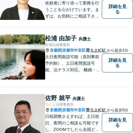
依頼者に寄り添って業務を行
詳細を見
うことを心がけています。ま
る
ずは、お気軽にご相談下さ
い。
松浦 由加子
弁護士
松浦法律事務所
京都府
京都市中京区
丸太町駅
から徒歩2分
|
土日夜間面談可能（原則事前
詳細を見
予約制）、土日夜間面談可
る
能、法テラス対応。 離婚・借
金（破産、個人再生等）・遺
産分割など個人の方のご相談
のほか、契約トラブルや雇用
問題・クレーマー対応など事
佐野 就平
弁護士
業者様にも広く対応しており
つくし法律事務所
ます。お気軽にご相談くださ
京都府
京都市中京区
丸太町駅
から徒歩5分
|
い。
日程調整さえすれば、土日祝
詳細を見
日、夜間のご相談も可能です
る
し、ZOOMでしたら全国どこ