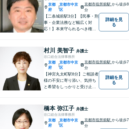
京都市役所前駅
から徒歩8
京都
京都市中京
|
府
区
分
【二条城前駅3分】【民事・刑
詳細を見
事・企業法務など幅広く対
る
応！】本来守られるべき権
利・利益を失うことが無いよ
う、これまでの経験を活かし
弁護してまいります。お一人
村川 美智子
弁護士
お一人の心情に寄り添いま
谷口総合法律事務所
す。まずはご相談ください。
京都市役所前駅
から徒歩7
京都
京都市中京
|
【完全個室】
府
区
分
【神宮丸太町駅8分】ご相談者
詳細を見
様の不安に寄り添い、気持ち
る
と希望をしっかりと受け止め
ます。解決の道筋を丁寧に示
し、納得と安心につながるよ
う真摯にサポートします。ど
橋本 弥江子
弁護士
うぞお気軽にお話しくださ
谷口総合法律事務所
い。【完全個室で相談可】
京都市役所前駅
から徒歩7
京都
京都市中京
|
【地域密着型の法律事務所】
府
区
分