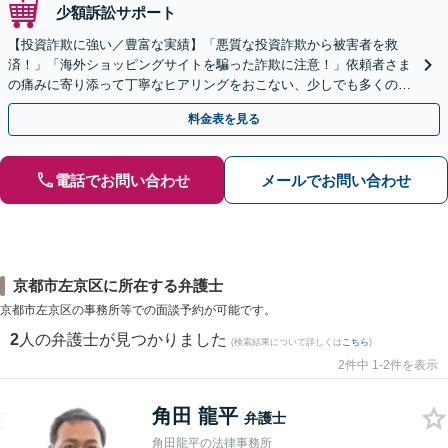
少額訴訟サポート
【投資詐欺に強い／豊富な実績】「悪質な投資詐欺から被害者を救
済！」「海外ショッピングサイトを騙った詐欺に注意！」依頼者さま
の痛みに寄り添って丁寧なヒアリングをおこない、少しでも多くの返
金が得られるよう尽力します！
料金表を見る
電話でお問い合わせ
メールでお問い合わせ
京都市左京区に所在する弁護士
京都市左京区の事務所等での面談予約が可能です。
2
人の弁護士が見つかりました
(検索結果について詳しくは
こちら
)
2件中 1-2件を表示
角田 龍平
弁護士
角田龍平の法律事務所