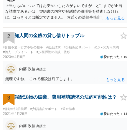
正当なものについてはお支払いした方がよいですが、どこまでが正当
な請求であるかは、契約書の内容や勧誘時の説明等を精査しなけれ
ば、はっきりとは断定できません。 お近くの法律事務所や、市役所・
弁護士会の無料法律相談で詳しくお話をされた方がよいです また、消
費者生活センター(https://www.kokusen.go.jp/map/)も親身に相談に乗
ってくれますので、一度ご利用されることをおすすめします。
2
知人間の金銭の貸し借りトラブル
#音信不通・行方不明の相手
#返金請求
#少額訴訟サポート
#10〜50万円未満
#個人・プライベート
#少額訴訟の相談・依頼
2023年4月8日
役にたった
16
内藤 政信
弁護士
無理ですね。 これで相談は終了します。
3
誤配送物の破棄、費用補填請求の法的可能性は？
#詐欺の法的措置
#少額訴訟サポート
#返金請求
2021年4月29日
役にたった
14
内藤 政信
弁護士