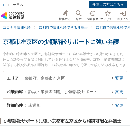
弁護士の方はこちら
ココナラへ
投稿する
探す
閲覧履歴
マイリスト
ログイン
ココナラ法律相談
京都府で法律相談できる弁護士
京都市で法律相談で
京都市左京区の少額訴訟サポートに強い弁護士
京都府の京都市左京区で少額訴訟サポートに強い弁護士が2名見つかりました。
休日面談や夜間面談に対応している弁護士なども掲載中。詐欺・消費者問題に
関係する投資詐欺や副業詐欺、FX詐欺等の細かな分野での絞り込み検索もでき
便利です。特に角田龍平の法律事務所の角田 龍平弁護士や谷澤貴弘法律事務所
の谷澤 貴弘弁護士のプロフィール情報や弁護士費用、強みなどが注目されてい
エリア
京都府、京都市左京区
変更
ます。『京都市左京区で土日や夜間に発生した少額訴訟サポートのトラブルを
今すぐに弁護士に相談したい』『少額訴訟サポートのトラブル解決の実績豊富
相談内容
詐欺・消費者問題、少額訴訟サポート
変更
な近くの弁護士を検索したい』『初回相談無料で少額訴訟サポートを法律相談
できる京都市左京区内の弁護士に相談予約したい』などでお困りの相談者さん
におすすめです。
詳細条件
未選択
変更
少額訴訟サポートに強い京都市左京区から相談可能な弁護士