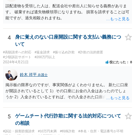
誤配達物を受領した人は、配送会社や差出人に知らせる義務がありま
す。 破棄すれば遺失物横領罪になりますね。 損害を請求することは可
能ですが、過失相殺されますね。
4
身に覚えのない口座開設に関する支払い義務につ
いて
#高額請求への対応
#返金請求
#振り込め詐欺
#詐欺の法的措置
#少額訴訟サポート
#200万円以上
2024年4月21日
役にたった
8
鈴木 祥平
弁護士
掲示板の限界なのですが、事実関係がよくわかりません。 新たに口座
が開設されているとして 1）その口座にお金の入金はあったのでしょ
うか 2）入金されているとすれば、その入金された口座の資金は引き
出されていたり、第三者に送金されていたりするのでしょうか。 これ
がポイントですよね。口座を悪用する人は、「その口座に入ったお金
を手に入れる」ことが目的ですから、あなたがキャッシュカードを持
5
ゲームチート代行詐欺に関する法的対応について
っている場合には、キャッシュカードで引き出すことはあなたしかで
の相談
きませんから、できるとすれば、ネット上あるいはアプリ上で第三者
#訴訟・損害賠償請求
#10万円未満
#特殊詐欺
#本名・住所・電話番号が不明
に送金することくらいだと思います。あなたの名義の口座であるか