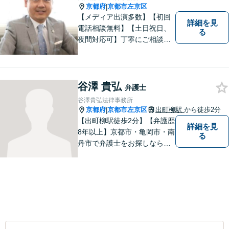
京都府
京都市左京区
|
【メディア出演多数】【初回
詳細を見
電話相談無料】【土日祝日、
る
夜間対応可】丁寧にご相談を
お聞きして、事件に応じた最
適の解決と明朗な弁護士費用
をご提案。お客様の権利と人
格を徹底的に守ります！
谷澤 貴弘
弁護士
谷澤貴弘法律事務所
京都府
京都市左京区
出町柳駅
から徒歩2分
|
【出町柳駅徒歩2分】【弁護歴
詳細を見
8年以上】京都市・亀岡市・南
る
丹市で弁護士をお探しならご
相談を！親しみやすく、事件
解決に向けてフットワーク軽
く行動できることが強みで
す。一人でも多くの方のお役
に立てるよう、尽力いたしま
す！