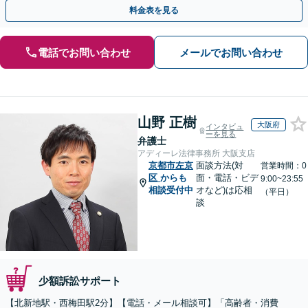
早めにご相談ください。【電話・メール・WEB相談可】
料金表を見る
電話でお問い合わせ
メールでお問い合わせ
山野 正樹
大阪府
インタビュ
ーを見る
弁護士
アディーレ法律事務所 大阪支店
京都市左京
面談方法(対
営業時間：0
区
からも
面・電話・ビデ
9:00~23:55
相談受付中
オなど)は応相
（平日）
談
少額訴訟サポート
【北新地駅・西梅田駅2分】【電話・メール相談可】「高齢者・消費