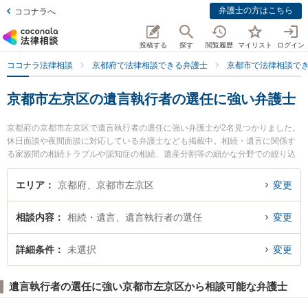
弁護士の方はこちら
ココナラへ
投稿する
探す
閲覧履歴
マイリスト
ログイン
ココナラ法律相談
京都府で法律相談できる弁護士
京都市で法律相談で
京都市左京区の遺言執行者の選任に強い弁護士
京都府の京都市左京区で遺言執行者の選任に強い弁護士が2名見つかりました。
休日面談や夜間面談に対応している弁護士なども掲載中。相続・遺言に関係す
る家族間の相続トラブルや認知症の相続、遺産分割等の細かな分野での絞り込
み検索もでき便利です。特に角田龍平の法律事務所の角田 龍平弁護士や谷澤貴
弘法律事務所の谷澤 貴弘弁護士のプロフィール情報や弁護士費用、強みなどが
エリア
京都府、京都市左京区
変更
注目されています。『京都市左京区で土日や夜間に発生した遺言執行者の選任
のトラブルを今すぐに弁護士に相談したい』『遺言執行者の選任のトラブル解
相談内容
相続・遺言、遺言執行者の選任
変更
決の実績豊富な近くの弁護士を検索したい』『初回相談無料で遺言執行者の選
任を法律相談できる京都市左京区内の弁護士に相談予約したい』などでお困り
の相談者さんにおすすめです。
詳細条件
未選択
変更
遺言執行者の選任に強い京都市左京区から相談可能な弁護士