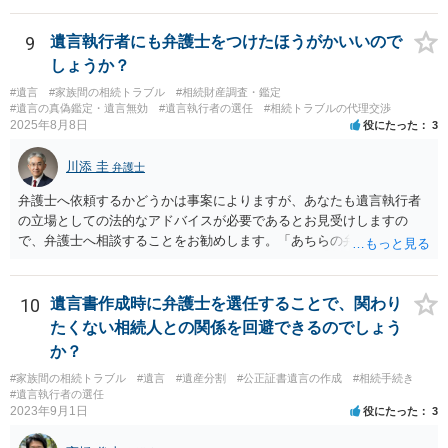
9
遺言執行者にも弁護士をつけたほうがかいいので
しょうか？
#遺言
#家族間の相続トラブル
#相続財産調査・鑑定
#遺言の真偽鑑定・遺言無効
#遺言執行者の選任
#相続トラブルの代理交渉
2025年8月8日
役にたった
3
川添 圭
弁護士
弁護士へ依頼するかどうかは事案によりますが、あなたも遺言執行者
の立場としての法的なアドバイスが必要であるとお見受けしますの
で、弁護士へ相談することをお勧めします。「あちらの弁護士」（元
嫁と娘の弁護士のことでしょうか）へ聴いても、自分に有利な主張や
誘導しかしてこないと思います。
10
遺言書作成時に弁護士を選任することで、関わり
たくない相続人との関係を回避できるのでしょう
か？
#家族間の相続トラブル
#遺言
#遺産分割
#公正証書遺言の作成
#相続手続き
#遺言執行者の選任
2023年9月1日
役にたった
3