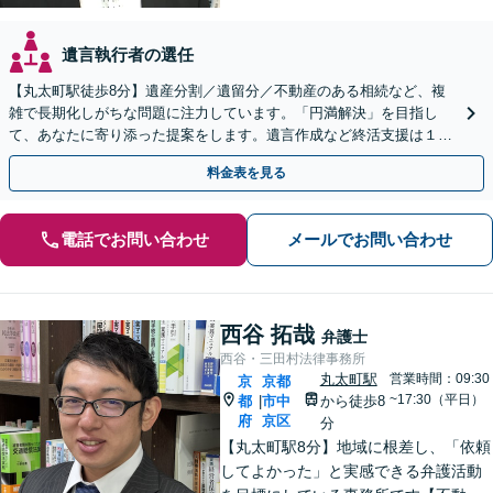
遺言執行者の選任
【丸太町駅徒歩8分】遺産分割／遺留分／不動産のある相続など、複
雑で長期化しがちな問題に注力しています。「円満解決」を目指し
て、あなたに寄り添った提案をします。遺言作成など終活支援は１１
万円（税込）〜。【明瞭会計・スピード対応】【他士業連携】
料金表を見る
電話でお問い合わせ
メールでお問い合わせ
西谷 拓哉
弁護士
西谷・三田村法律事務所
丸太町駅
営業時間：09:30
京
京都
~17:30（平日）
都
市中
から徒歩8
|
府
京区
分
【丸太町駅8分】地域に根差し、「依頼
してよかった」と実感できる弁護活動