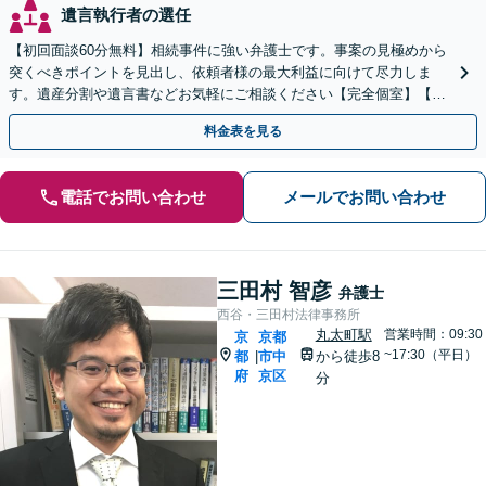
遺言執行者の選任
【初回面談60分無料】相続事件に強い弁護士です。事案の見極めから
突くべきポイントを見出し、依頼者様の最大利益に向けて尽力しま
す。遺産分割や遺言書などお気軽にご相談ください【完全個室】【丸
太町駅5分】
料金表を見る
電話でお問い合わせ
メールでお問い合わせ
三田村 智彦
弁護士
西谷・三田村法律事務所
丸太町駅
営業時間：09:30
京
京都
~17:30（平日）
都
市中
から徒歩8
|
府
京区
分