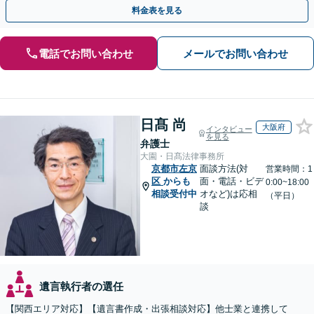
執行／事業承継など、お任せください」【休日相談あり】
料金表を見る
電話でお問い合わせ
メールでお問い合わせ
日髙 尚
大阪府
インタビュー
を見る
弁護士
大園・日髙法律事務所
京都市左京
面談方法(対
営業時間：1
区
からも
面・電話・ビデ
0:00~18:00
相談受付中
オなど)は応相
（平日）
談
遺言執行者の選任
【関西エリア対応】【遺言書作成・出張相談対応】他士業と連携して