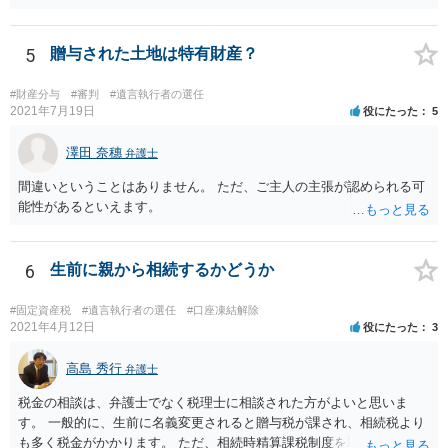
ればよいですか。 葬儀は喪主が主催する行事ですから、誰を参加させ
るかは喪主の自由です。 呼ばなくてもかまいません。 そもそも、そう
いう法律関係にありません。 遺言の内容と遺産の総額の通知、公正証
5
贈与された土地は特有財産？
書でない場合は遺言の検認については、執行者に通知義務があるの
で、対応しましょう。 そのあとは遺留分の請求などがあればそれへの
#財産分与
#審判
#遺言執行者の選任
対応となるでしょう。
2021年7月19日
役にたった
5
澤田 奈穗
弁護士
間違いということはありません。 ただ、ご主人の主張が認められる可
能性があるといえます。
6
生前に親から相続するかどうか
#固定資産税
#遺言執行者の選任
#口座凍結解除
2021年4月12日
役にたった
3
高島 秀行
弁護士
税金の相談は、弁護士でなく税理士に相談された方がよいと思いま
す。 一般的に、生前に名義変更されると贈与税が課され、相続税より
も多く税金がかかります。 ただ、相続時精算課税制度を取れば、実質