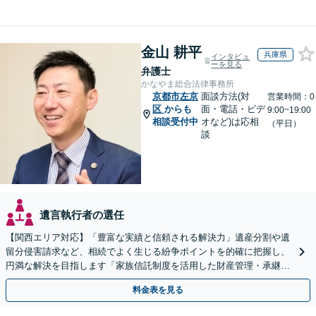
金山 耕平
兵庫県
インタビュ
ーを見る
弁護士
かなやま総合法律事務所
京都市左京
面談方法(対
営業時間：0
区
からも
面・電話・ビデ
9:00~19:00
相談受付中
オなど)は応相
（平日）
談
遺言執行者の選任
【関西エリア対応】「豊富な実績と信頼される解決力」遺産分割や遺
留分侵害請求など、相続でよく生じる紛争ポイントを的確に把握し、
円満な解決を目指します「家族信託制度を活用した財産管理・承継プ
ランのご提案」「次世代へ想いを託す円滑な事業承継」
料金表を見る