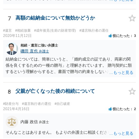
的に相続税と同等の税金で済む可能性があります。 実際に税理士にど
ういう場合にどれくらい税金がかかるか計算してもらって どういう方
針を取るか決められたらよいと思います。
7
高額の結納金について無効かどうか
#遺言
#相続放棄
#成年後見(生前の財産管理)
#遺言執行者の選任
2020年11月12日
役にたった
3
相続・遺言に強い弁護士
磯田 直也
弁護士
結納金については、簡単にいうと、「婚約成立の証であり、両家の関
係を良くするための一種の贈与」と理解されています。 贈与契約に類
するという理解からすると、書面で贈与の約束をしないと相手方は支
払いを請求できません。 反面、実際に支払ったあとから返金を求める
ことは困難です。 くれぐれも今後お気をつけください。 弁護士に対応
を依頼されるのも悪くはありませんが、感情的な理由が強いと思いま
8
父親が亡くなった後の相続について
すので法的観点から説得を試みても解決は難しいように思います。
#財産分与
#遺言執行者の選任
#自己破産
2021年4月16日
役にたった
2
内藤 政信
弁護士
そんなことはありません。 もよりの弁護士に相談ください。