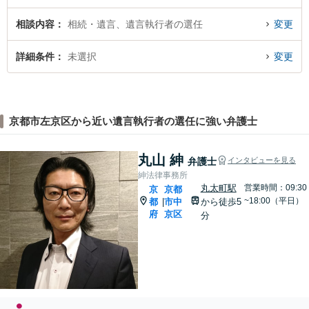
相談内容
相続・遺言、遺言執行者の選任
変更
詳細条件
未選択
変更
京都市左京区から近い遺言執行者の選任に強い弁護士
丸山 紳
弁護士
インタビューを見る
紳法律事務所
丸太町駅
営業時間：09:30
京
京都
~18:00（平日）
都
市中
から徒歩5
|
府
京区
分