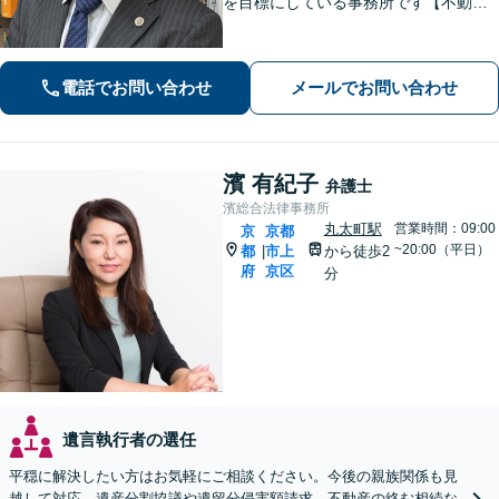
を目標にしている事務所です【不動
産・住まい】宅地建物取引士の試験に
合格、不動産分野の取扱実績あり【相
続・遺言】相談者さまに寄り添い、円
電話でお問い合わせ
メールでお問い合わせ
滑な相続を目指します
濱 有紀子
弁護士
濱総合法律事務所
丸太町駅
営業時間：09:00
京
京都
~20:00（平日）
都
市上
から徒歩2
|
府
京区
分
遺言執行者の選任
平穏に解決したい方はお気軽にご相談ください。今後の親族関係も見
越して対応。遺産分割協議や遺留分侵害額請求、不動産の絡む相続な