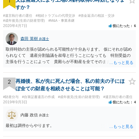
1
すか？
#遺言執行者の選任
#相続トラブルの代理交渉
#借金返済の相談・交渉
#成年後見(生前の財産管理)
#M&A・事業承継
2020年4月7日
役にたった
6
森田 英樹
弁護士
取得時効の主張が認められる可能性が十分あります。 仮にそれが認め
られなくて 遺産分割協議を叔母と行うことになっても 特別受益の
主張を行うことによって 貴殿らが不動産を全てそのまま取得できる
ことが可能でしょう。
2
再婚後、私が先に死んだ場合、私の前夫の子にほ
ぼ全ての財産を相続させることは可能？
#財産分与
#自筆証書遺言の作成
#成年後見(生前の財産管理)
#遺言執行者の選任
2019年9月3日
役にたった
4
内藤 政信
弁護士
最初は調停からやります。