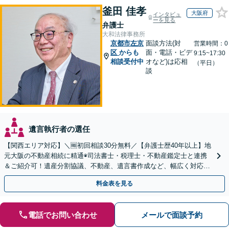
釜田 佳孝
大阪府
インタビュ
ーを見る
弁護士
大和法律事務所
京都市左京
面談方法(対
営業時間：0
区
からも
面・電話・ビデ
9:15~17:30
相談受付中
オなど)は応相
（平日）
談
遺言執行者の選任
【関西エリア対応】＼🆓初回相談30分無料／【弁護士歴40年以上】地
元大阪の不動産相続に精通◉司法書士・税理士・不動産鑑定士と連携
＆ご紹介可！遺産分割協議、不動産、遺言書作成など、幅広く対応し
ます。お気軽にご相談ください
料金表を見る
電話でお問い合わせ
メールで面談予約