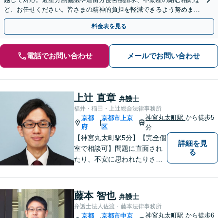
ど、お任せください。皆さまの精神的負担を軽減できるよう努めます
【完全個室】【休日・夜間は要相談】【丸太町駅3分】
料金表を見る
電話でお問い合わせ
メールでお問い合わせ
上辻 直章
弁護士
福井・稲田・上辻総合法律事務所
神宮丸太町駅
から徒歩5
京都
京都市上京
|
府
区
分
【神宮丸太町駅5分】【完全個
詳細を見
室で相談可】問題に直面され
る
たり、不安に思われたりされ
ている方々のサポートを行
い、問題を解決することはも
ちろんのこと、皆様が持たれ
藤本 智也
弁護士
ている不安を少しでも解消し
弁護士法人佐渡・藤本法律事務所
てまいりたいと考えていま
神宮丸太町駅
から徒歩6
京都
京都市中京