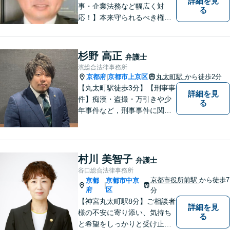
詳細を見
事・企業法務など幅広く対
る
応！】本来守られるべき権
利・利益を失うことが無いよ
う、これまでの経験を活かし
弁護してまいります。お一人
杉野 高正
弁護士
お一人の心情に寄り添いま
濱総合法律事務所
す。まずはご相談ください。
京都府
京都市上京区
丸太町駅
から徒歩2分
|
【完全個室】
【丸太町駅徒歩3分】【刑事事
詳細を見
件】痴漢・盗撮・万引きや少
る
年事件など，刑事事件に関す
ることであれば幅広く対応で
きます。年間250件以上のご
相談に対応していた経験があ
ります。家族が逮捕されてし
村川 美智子
弁護士
まった場合もご相談くださ
谷口総合法律事務所
い。初回接見サービスも行っ
京都市役所前駅
から徒歩7
京都
京都市中京
|
ています。
府
区
分
【神宮丸太町駅8分】ご相談者
詳細を見
様の不安に寄り添い、気持ち
る
と希望をしっかりと受け止め