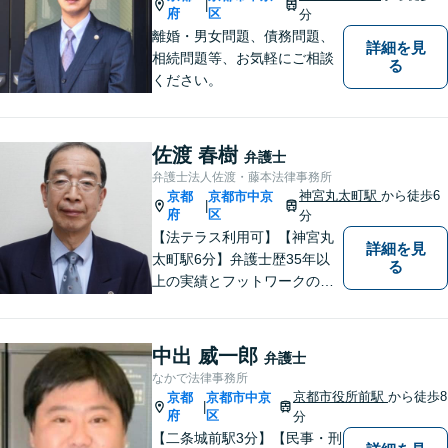
|
す。
府
区
分
離婚・男女問題、債務問題、
詳細を見
相続問題等、お気軽にご相談
る
ください。
佐渡 春樹
弁護士
弁護士法人佐渡・藤本法律事務所
神宮丸太町駅
から徒歩6
京都
京都市中京
|
府
区
分
【法テラス利用可】【神宮丸
詳細を見
太町駅6分】弁護士歴35年以
る
上の実績とフットワークのダ
ブルサポート。小規模法律事
務所ならではのアットホーム
な雰囲気を心がけています。
中出 威一郎
弁護士
安心して気軽にご相談くださ
なかで法律事務所
い。
京都市役所前駅
から徒歩8
京都
京都市中京
|
府
区
分
【二条城前駅3分】【民事・刑