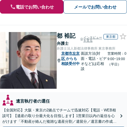
電話でお問い合わせ
メールでお問い合わせ
都 裕記
東京都
インタビュー
を見る
弁護士
弁護士法人新都法律事務所 東京事務所
京都市左京
面談方法(対
営業時間：0
区
からも
面・電話・ビデ
9:00~19:00
相談受付中
オなど)は応相
（平日）
談
遺言執行者の選任
【全国対応】大阪・東京の2拠点でチームで迅速対応【電話・WEB相
談可】【遺産の取り分最大化を目指します】1営業日以内の返信を心
がけます「不動産が絡んだ複雑な遺産分割／遺留分／遺言書の作成・