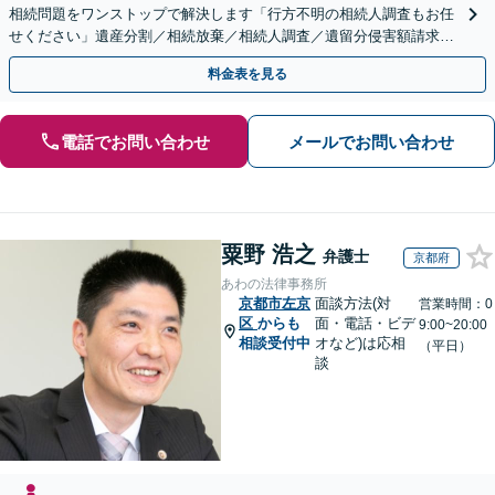
相続問題をワンストップで解決します「行方不明の相続人調査もお任
せください」遺産分割／相続放棄／相続人調査／遺留分侵害額請求／
登記など【休日・夜間面談可】【分割払い対応】
料金表を見る
電話でお問い合わせ
メールでお問い合わせ
粟野 浩之
弁護士
京都府
あわの法律事務所
京都市左京
面談方法(対
営業時間：0
区
からも
面・電話・ビデ
9:00~20:00
相談受付中
オなど)は応相
（平日）
談