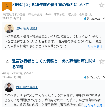
3
相続における15年前の借用書の効力について
#遺言執行者の選任
#時効の援用
#M&A・事業承継
#契約書・借用書なし
2019年5月21日
役にたった
4
理崎 智英
弁護士
＞債務免除＝贈与＝特別受益という解釈で宜しいでしょうか？ そのよ
うなご理解でよろしいかと存じます。 借用書の偽造については、偽造
した人物が特定できるかどうかが重要ですね。
4
遺言執行者としての責務と、弟の葬儀出席に関す
る問題
#遺言
#遺言執行者の選任
2024年1月18日
役にたった
5
岡田 晃朝
弁護士
この場合、直ちに父が亡くなったことを知らせず、弟を葬儀に出席さ
せなくても問題ないですか。葬儀をが終わった後に、私は遺言執行者
として弟に遺言書の内容、財産目録等（遺言執行者の職務）を知らせ