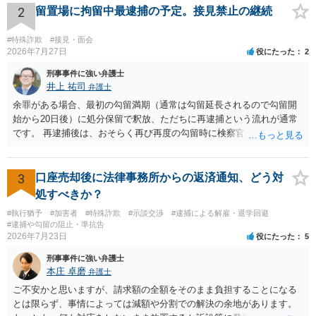
相談を受けられたうえで対処方法を探された方がよいと思われます。
2
留置場に拘留中最逮捕の予定。接見禁止の継続
一般論でいえば、任意取り調べの場合、ＩＣレコーダーを持参して取
り調べ内容を録音することは必須だと考えます。
#特殊詐欺
#接見・面会
2026年7月27日
役にたった
2
刑事事件に強い弁護士
井上 祐司
弁護士
余罪がある場合、最初の勾留満期（通常は勾留延長されるので勾留開
始から20日後）に処分保留で釈放、ただちに再逮捕という流れが通常
です。 再逮捕後は、おそらく再び再度の勾留時に検察官が接見禁止を
請求し、そのまま接見禁止決定となる流れです。
3
口座売却後に法律事務所からの返済通知、どう対
処すべきか？
#執行猶予
#加害者
#特殊詐欺
#示談交渉
#逮捕による解雇・退学回避
#逮捕や勾留の阻止・準抗告
2026年7月23日
役にたった
5
刑事事件に強い弁護士
本庄 卓磨
弁護士
ご不安かと思いますが、請求額の全額をそのまま負担することになる
とは限らず、事情によっては減額や分割での解決の余地があります。