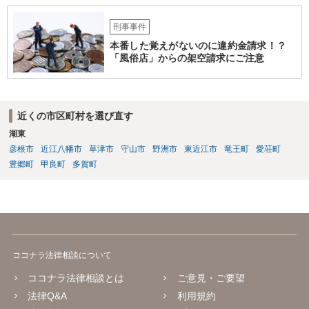
刑事事件
本番した覚えがないのに違約金請求！？
「風俗店」からの架空請求にご注意
近くの市区町村を選び直す
湖東
彦根市
近江八幡市
草津市
守山市
野洲市
東近江市
竜王町
愛荘町
豊郷町
甲良町
多賀町
ココナラ法律相談について
ココナラ法律相談とは
ご意見・ご要望
法律Q&A
利用規約