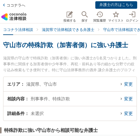
弁護士の方はこちら
ココナラへ
投稿する
探す
閲覧履歴
マイリスト
ログイン
ココナラ法律相談
滋賀県で法律相談できる弁護士
守山市で法律相談で
守山市の特殊詐欺（加害者側）に強い弁護士
滋賀県の守山市で特殊詐欺（加害者側）に強い弁護士が1名見つかりました。刑
事事件に関係する加害者側や少年事件、再犯・前科あり等の細かな分野での絞
り込み検索もでき便利です。特に守山法律事務所の酒井 謙介弁護士のプロフィ
ール情報や弁護士費用、強みなどが注目されています。『守山市で土日や夜間
に発生した特殊詐欺（加害者側）のトラブルを今すぐに弁護士に相談したい』
エリア
滋賀県、守山市
変更
『特殊詐欺（加害者側）のトラブル解決の実績豊富な近くの弁護士を検索した
い』『初回相談無料で特殊詐欺（加害者側）を法律相談できる守山市内の弁護
相談内容
刑事事件、特殊詐欺
変更
士に相談予約したい』などでお困りの相談者さんにおすすめです。
詳細条件
未選択
変更
特殊詐欺に強い守山市から相談可能な弁護士