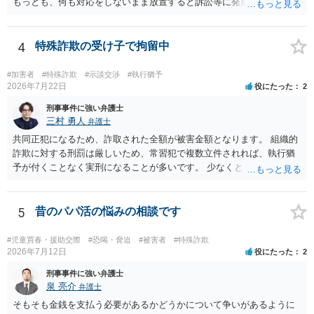
もっとも、何も対応をしないまま放置すると訴訟等に発展してしまう
可能性がありますので、お早めに弁護士にご相談されることをおすす
めします。
4
特殊詐欺の受け子で拘留中
#加害者
#特殊詐欺
#示談交渉
#執行猶予
2026年7月22日
役にたった
2
刑事事件に強い弁護士
三村 勇人
弁護士
共同正犯になるため、詐取された全額が被害金額となります。 組織的
詐欺に対する刑罰は厳しいため、常習犯で複数立件されれば、執行猶
予が付くことなく実刑になることが多いです。 少なくとも、執行猶予
を狙うのであれば、被害弁済を行うことがマストになるかと思いま
す。 弁護士を介して共犯者数人で被害弁済を行うこともあります。 保
釈申請については、共犯なので、全て公判請求されるまで難しいです
5
昔のパパ活の悩みの相談です
が、個別具体的な事情により異なります。 弁護方針により、結果が変
わるため、刑事事件に精通している弁護人を選任されることをお勧め
#児童買春・援助交際
#恐喝・脅迫
#被害者
#特殊詐欺
いたします。
2026年7月12日
役にたった
2
刑事事件に強い弁護士
泉 亮介
弁護士
そもそも金銭を支払う必要があるかどうかについて争いがあるように