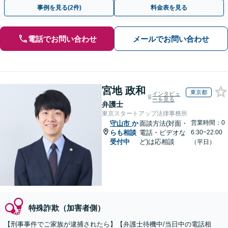
トします。【加害者側の相談専門】
事例を見る(2件)
料金表を見る
電話でお問い合わせ
メールでお問い合わせ
宮地 政和
東京都
インタビュ
ーを見る
弁護士
東京スタートアップ法律事務所
営業時間：0
守山市
か
面談方法(対面・
らも相談
電話・ビデオな
6:30~22:00
受付中
ど)は応相談
（平日）
特殊詐欺（加害者側）
【刑事事件でご家族が逮捕されたら】【弁護士待機中/当日中の電話相