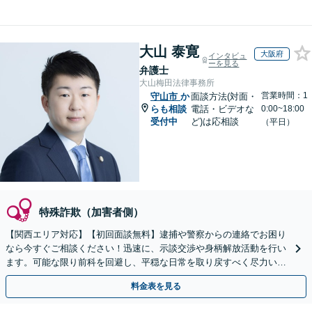
大山 泰寛
大阪府
インタビュ
ーを見る
弁護士
大山梅田法律事務所
営業時間：1
守山市
か
面談方法(対面・
らも相談
電話・ビデオな
0:00~18:00
受付中
ど)は応相談
（平日）
特殊詐欺（加害者側）
【関西エリア対応】【初回面談無料】逮捕や警察からの連絡でお困り
なら今すぐご相談ください！迅速に、示談交渉や身柄解放活動を行い
ます。可能な限り前科を回避し、平穏な日常を取り戻すべく尽力いた
します【休日・夜間相談可】
料金表を見る