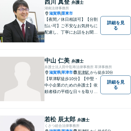
西川 真登
弁護士
る方もお気軽に、ご相談にい
湖南法律事務所
らしてください。
滋賀県
栗東市
|
【夜間／休日相談可】【分割
詳細を見
払い可】ご不安なお気持ちに
る
配慮し、丁寧にお話をお聞き
することを信条としていま
す。お悩みの方は、一度お問
い合わせください。
中山 仁美
弁護士
弁護士法人田中彰寿法律事務所 草津事務所
滋賀県
草津市
草津駅
から徒歩10分
|
【草津駅徒歩10分】【中堅・
詳細を見
中小企業のための弁護士】依
る
頼者様の平穏な日々を取り戻
すため、丁寧で迅速なリーガ
ルサービスをお届けします。
専門家ネットワークを駆使し
て、スピード感のあるシーム
若松 辰太郎
弁護士
レスな対応を実現します。
くさつ総合法律事務所