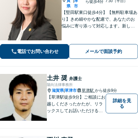
賀
津
|
7:30（平日）
ら徒歩4分
県
市
【堅田駅東口徒歩4分】【無料駐車場あ
り】きめ細やかな配慮で、あなたのお
悩みに寄り添って対応します。新しい
人生のスタートが切れるよう、法律の
プロとして最後までサポート。お気軽
にご相談ください。
電話でお問い合わせ
メールで面談予約
土井 奨
弁護士
陽向法律事務所
滋賀県
草津市
草津駅
から徒歩9分
|
【草津駅徒歩9分】ご相談にお
詳細を見
越しくださったかたが、リラ
る
ックスしてお話いただけるよ
うな対応を心がけておりま
す。法的トラブルに対して弁
護士が力になれることは多い
です。 ご相談を躊躇われてい