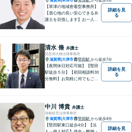
滋賀県
草津市
草津駅
から徒歩5分
|
【草津の地域密着型事務所】
詳細を見
【居心地の良い安心できる弁
る
護士を目指します】お一人お
ひとりに寄り添い、納得のい
く問題解決はもちろん、精神
面のサポートをいたします。
大規模事務所にはできないき
清水 脩
弁護士
め細やかさが魅力。お気軽に
琵琶湖大橋法律事務所
ご相談ください！
滋賀県
大津市
堅田駅
から徒歩7分
|
【夜間休日対応可能】【堅田
詳細を見
駅徒歩５分】【初回相談料30
る
分無料】お気軽に何でもご相
談ください。弁護士は、あな
たの味方です。
中川 博貴
弁護士
湖都経営法律事務所
滋賀県
大津市
堅田駅
から徒歩4分
|
【堅田駅東口徒歩4分】【法
詳細を見
人・個人対応】借金・離婚・