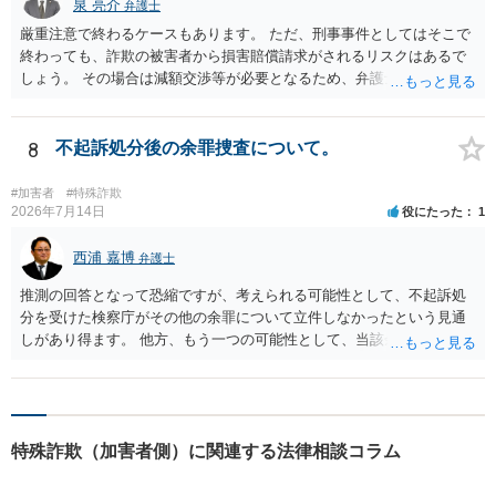
泉 亮介
弁護士
厳重注意で終わるケースもあります。 ただ、刑事事件としてはそこで
終わっても、詐欺の被害者から損害賠償請求がされるリスクはあるで
しょう。 その場合は減額交渉等が必要となるため、弁護士を立てるか
ご自身で対応をされる必要が出てくるでしょう。
8
不起訴処分後の余罪捜査について。
#加害者
#特殊詐欺
2026年7月14日
役にたった
1
西浦 嘉博
弁護士
推測の回答となって恐縮ですが、考えられる可能性として、不起訴処
分を受けた検察庁がその他の余罪について立件しなかったという見通
しがあり得ます。 他方、もう一つの可能性として、当該余罪について
は他県の管轄なので、他県が捜査を進めている、ないしは当該捜査が
停滞しているということも考え得る所です。 上記、ご参考ください。
特殊詐欺（加害者側）に関連する法律相談コラム