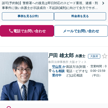
談可(予約制)】警察署への接見は即日対応のスピード重視、逮捕・刑
事事件に強い弁護士が示談成功・不起訴(減刑)に向けて全力でサポー
トします。【加害者側の相談専門】
事例を見る(2件)
料金表を見る
電話でお問い合わせ
メールでお問い合わせ
戸田 雄太郎
弁護士
大阪府
春田法律事務所 大阪オフィス
営業時間：0
守山市
か
面談方法(対面・
らも相談
電話・ビデオな
0:00~23:59
受付中
ど)は応相談
（平日）