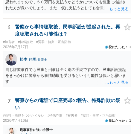
思われますので，５０万円を支払うかどうかについても慎重に検討さ
れた方が良いでしょう。 また，仮に支払うとしても合意書を交わし，
清算条項等を入れた上で，相手との関係をしっかりと断てるように書
面を作成したうえで支払いをする必要があるでしょう。 一度弁護士に
相談をされた方が良いかと思われます。
6
警察から事情聴取後、民事訴訟が提起された。再
度聴取される可能性は？
#加害者
#特殊詐欺
#冤罪・無実・正当防衛
2026年7月17日
役にたった
1
松本 翔馬
弁護士
同じ詐欺事件でも民事と刑事は全く別の手続ですので、民事訴訟提起
をきっかけに警察から事情聴取を受けるという可能性は低いと思いま
す
7
警察からの電話で口座売却の報告、特殊詐欺の疑
い
#前科・前歴をつけたくない
#特殊詐欺
#被害者
#冤罪・無実・正当防衛
2026年7月16日
役にたった
1
刑事事件に強い弁護士