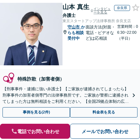
山本 真生
奈良県
インタビュ
ーを見る
弁護士
東京スタートアップ法律事務所 奈良支店
営業時間：0
守山市
か
面談方法(対面・
らも相談
電話・ビデオな
6:30~22:00
受付中
ど)は応相談
（平日）
特殊詐欺（加害者側）
【刑事事件・逮捕に強い弁護士】【ご家族が逮捕されてしまったら】
刑事事件の加害者側専門の法律事務所です。ご家族が警察に逮捕され
てしまった方は無料相談をご利用ください。【全国29拠点体制の広域
対応】【弁護士待機中/当日中の電話相談可(予約制)】
事例を見る(2件)
料金表を見る
電話でお問い合わせ
メールでお問い合わせ