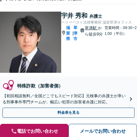
宇井 秀和
弁護士
ベリーベスト法律事務所 滋賀草津オフィス
滋
草
草津駅
か
営業時間：09:30~2
賀
津
|
1:00（平日）
ら徒歩9分
県
市
特殊詐欺（加害者側）
【初回相談無料／全国どこでもスピード対応】元検事の弁護士が率い
る刑事事件専門チームが、幅広い犯罪の加害者弁護に対応。
料金表を見る
電話でお問い合わせ
メールでお問い合わせ