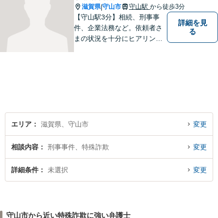
滋賀県
守山市
守山駅
から徒歩3分
|
【守山駅3分】相続、刑事事
詳細を見
件、企業法務など。依頼者さ
る
まの状況を十分にヒアリング
し、あらゆる観点から解決策
をご提案してまいります。丁
寧に、迅速に、柔軟に対応し
ます。お気軽にご相談くださ
い【隣接駐車場あり】
エリア
滋賀県、守山市
変更
相談内容
刑事事件、特殊詐欺
変更
詳細条件
未選択
変更
守山市から近い特殊詐欺に強い弁護士