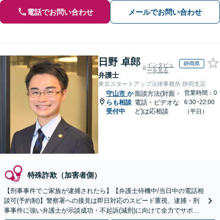
電話でお問い合わせ
メールでお問い合わせ
日野 卓郎
静岡県
インタビュ
ーを見る
弁護士
東京スタートアップ法律事務所 静岡支店
営業時間：0
守山市
か
面談方法(対面・
らも相談
電話・ビデオな
6:30~22:00
受付中
ど)は応相談
（平日）
特殊詐欺（加害者側）
【刑事事件でご家族が逮捕されたら】【弁護士待機中/当日中の電話相
談可(予約制)】警察署への接見は即日対応のスピード重視、逮捕・刑
事事件に強い弁護士が示談成功・不起訴(減刑)に向けて全力でサポー