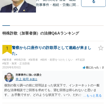
る
刑事事件・相続・労働に関す
るトラブルはお任せくださ
い。顧問契約・企業法務全般
に対応。困りの際はぜひ一度
お話をお聞かせください。
【無料駐車場あり】
特殊詐欺（加害者側）の法律Q&Aランキング
1
警察から口座作りの詐欺罪として連絡が来まし
た。
#被害者
#特殊詐欺
#加害者
#前科・前歴をつけたくない
#不起訴
#冤罪・無実・正当防衛
2026年8月6日
役にたった
2
刑事事件に強い弁護士
井上 祐司
弁護士
個別の取り調べの前に切羽詰まった状況下で、インターネットの一般
的な法律相談でご回答を求めても、望む回答は得られないと思いま
す。 お手数ですが、どのような状況下で、いつ、だれからどのような
経緯で口座の提供を頼まれ開設したか、それによる詐欺等の収益がど
の程度だと聞いているのかということについて、お近くで詳細な法律