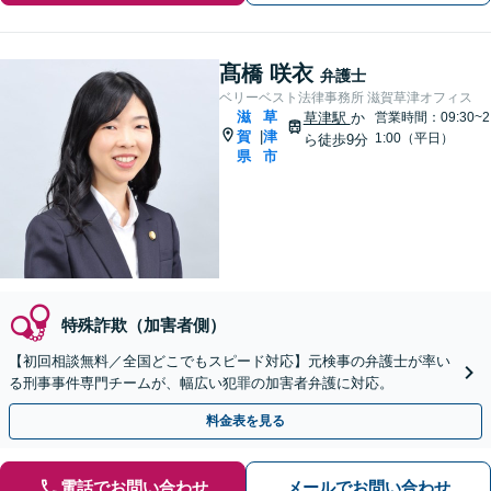
髙橋 咲衣
弁護士
ベリーベスト法律事務所 滋賀草津オフィス
滋
草
草津駅
か
営業時間：09:30~2
賀
津
|
1:00（平日）
ら徒歩9分
県
市
特殊詐欺（加害者側）
【初回相談無料／全国どこでもスピード対応】元検事の弁護士が率い
る刑事事件専門チームが、幅広い犯罪の加害者弁護に対応。
料金表を見る
電話でお問い合わせ
メールでお問い合わせ