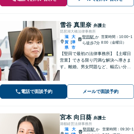
雪谷 真里奈
弁護士
琵琶湖大橋法律事務所
滋
大
堅田駅
か
営業時間：10:00~1
賀
津
|
8:00（金曜日）
ら徒歩7分
県
市
【堅田で最初の法律事務所】【土曜日
営業】できる限り円満な解決へ導きま
す。離婚。男女問題など、幅広い分野
のご相談に対応可能。相談しやすいよ
う、丁寧なヒアリングをいたします。
電話で面談予約
メールで面談予約
宮本 向日葵
弁護士
湖都経営法律事務所
滋
大
堅田駅
か
営業時間：09:30~1