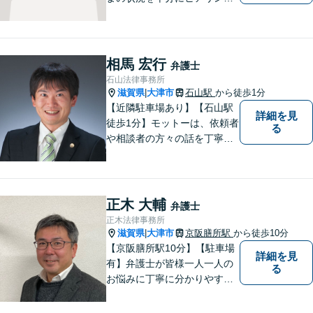
し、あらゆる観点から解決策
をご提案してまいります。丁
寧に、迅速に、柔軟に対応し
ます。お気軽にご相談くださ
相馬 宏行
弁護士
い【隣接駐車場あり】
石山法律事務所
滋賀県
大津市
石山駅
から徒歩1分
|
【近隣駐車場あり】【石山駅
詳細を見
徒歩1分】モットーは、依頼者
る
や相談者の方々の話を丁寧に
聞き取り，丁寧に答えるとい
うことです。何か問題を抱え
ておられる方、１人で悩まず
にまずは遠慮なくご相談くだ
正木 大輔
弁護士
さい。
正木法律事務所
滋賀県
大津市
京阪膳所駅
から徒歩10分
|
【京阪膳所駅10分】【駐車場
詳細を見
有】弁護士が皆様一人一人の
る
お悩みに丁寧に分かりやすく
お応えいたします。専門家に
よる適切なアドバイスや手続