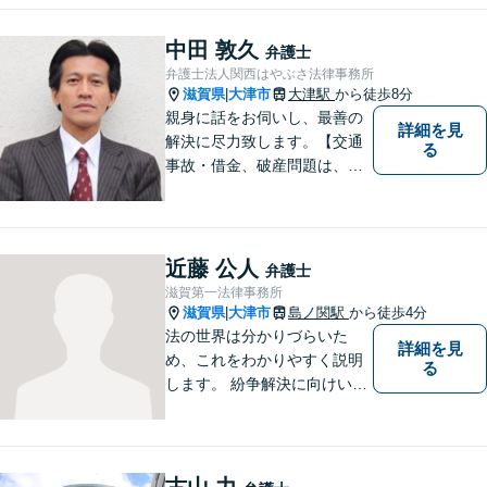
により、問題解決に向けて前
進できることがございます。
中田 敦久
弁護士
どうぞ当事務所にご相談くだ
弁護士法人関西はやぶさ法律事務所
さい。
滋賀県
大津市
大津駅
から徒歩8分
|
親身に話をお伺いし、最善の
詳細を見
解決に尽力致します。【交通
る
事故・借金、破産問題は、初
回相談料無料】【夜間相談可
（要事前予約）】【弁護士経
験２０年以上】【専用駐車場
あり】
近藤 公人
弁護士
滋賀第一法律事務所
滋賀県
大津市
島ノ関駅
から徒歩4分
|
法の世界は分かりづらいた
詳細を見
め、これをわかりやすく説明
る
します。 紛争解決に向けいく
つかの解決案を説明し、依頼
者にとって一番良いと思う方
針をアドバイスします。 依頼
者の希望を最大限尊重しなが
古山 力