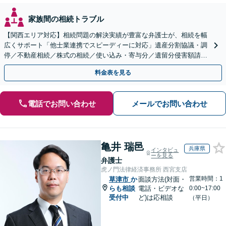
家族間の相続トラブル
【関西エリア対応】相続問題の解決実績が豊富な弁護士が、相続を幅
広くサポート「他士業連携でスピーディーに対応」遺産分割協議・調
停／不動産相続／株式の相続／使い込み・寄与分／遺留分侵害額請求
／相続放棄（借金の相続）／遺言書作成
料金表を見る
電話でお問い合わせ
メールでお問い合わせ
亀井 瑞邑
兵庫県
インタビュ
ーを見る
弁護士
虎ノ門法律経済事務所 西宮支店
営業時間：1
草津市
か
面談方法(対面・
らも相談
電話・ビデオな
0:00~17:00
受付中
ど)は応相談
（平日）