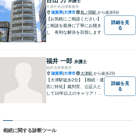
弁護士
ら、適正な範囲で解決を目指
大津中央法律事務所
します。
滋賀県
大津市
島ノ関駅
から徒歩5分
|
【お気軽にご相談ください】
詳細を見
ご相談を親身に丁寧にお聴き
る
し 有利な解決を目指します
福井 一郎
弁護士
福井法律事務所
滋賀県
大津市
大津駅
から徒歩2分
|
【大津駅徒歩2分】【相続・遺
詳細を見
言に特化】裁判官、公証人と
る
して10年以上のキャリア！親
族の人間関係に配慮し、先を
見据えながら、最大限依頼者
様の利益を守ります。皆様の
抱えるお気持ちやご希望をぜ
ひお聞かせください！
相続に関する診断ツール