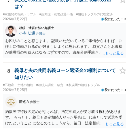
7
意により委託契約は有効に成立しています。
は？
#家族間の相続トラブル
#認知症・意思疎通不能
#相続トラブルの代理交渉
2026年7月22日
役にたった
3
相続・遺言に強い弁護士
小寺 弘通
弁護士
お困りのことと存じます。 記載いただいているご事情からすれば、弁
護士に依頼されるのが好ましいように思われます。 叔父さんとお母様
が伯母様の相続人になるはずですので、遺産分割手続きという形でお
母様の方で弁護士に依頼されるのが良いかと思います。 また、「葬儀
に呼ばれなかったことについて慰謝料を請求する」と言ってこられて
いる部分に関しては、 現状特に訴訟提起等されている訳ではないので
8
義母と夫の共同名義ローン返済金の権利について
しょうから、こちらから積極的に動く必要はないように見受けられま
知りたい
す。 仮に訴訟を起こされるなどした場合には、遺産分割手続きで依頼
#不動産・土地の相続
#相続人調査・確定
#家族間の相続トラブル
される弁護士の方に対応をお願いするのが良いのではないでしょう
2026年7月25日
役にたった
1
か。 以上ご参考にしていただければ幸いです。
匿名A
弁護士
約款等で特段の定めがなければ、法定相続人が受け取り権利がありま
す。 もっとも、義母も法定相続人だった場合は、代表として返還を受
けたということ になるのでしょうから、後日、法定相続分に基づいて
精算を求めることは可能と思います。