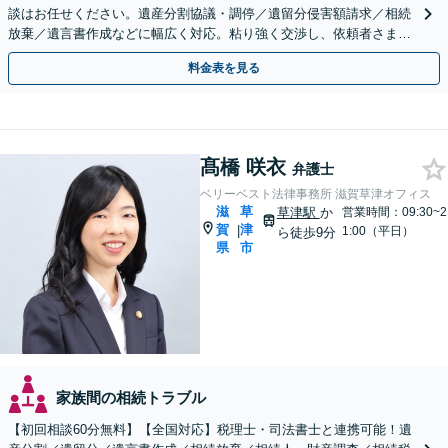
談はお任せください。遺産分割協議・調停／遺留分侵害額請求／相続
放棄／遺言書作成などに幅広く対応。粘り強く交渉し、依頼者さまに
有利な解決を目指します【出張相談可能】【草津駅5分】
料金表を見る
髙橋 咲衣
弁護士
ベリーベスト法律事務所 滋賀草津オフィス
滋
草
草津駅
か
営業時間：09:30~2
賀
津
|
1:00（平日）
ら徒歩9分
県
市
家族間の相続トラブル
【初回相談60分無料】【全国対応】税理士・司法書士と連携可能！遺