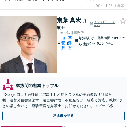
9件中 1-9件を表示
齋藤 真宏
弁
インタビューを
見る
護士
ミカン法律事務所
滋
草
草津駅
か
営業時間：09:00~1
賀
津
|
9:30（平日）
ら徒歩2分
県
市
家族間の相続トラブル
⭐️Google口コミ高評価【宅建士】相続トラブルの実績多数！遺産分
割、遺留分侵害額請求、遺言書作成、不動産など、幅広く対応。親族
との話し合いは、経験豊富な弁護士にお任せください。スピード感を
重視【予約で夜間・休日対応可】【駐車場あり】
料金表を見る