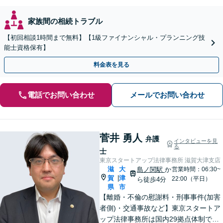
家族間の相続トラブル
【初回相談1時間まで無料】【1級ファイナンシャル・プランニング技
能士資格保有】
料金表を見る
電話でお問い合わせ
メールでお問い合わせ
菅井 勇人
弁護
インタビューを見
る
士
東京スタートアップ法律事務所 滋賀大津支店
滋
大
島ノ関駅
か
営業時間：06:30~
賀
津
|
22:00（平日）
ら徒歩4分
県
市
【離婚・不倫の慰謝料・刑事事件(加害
者側)・交通事故など】東京スタートア
ップ法律事務所は国内29拠点体制で全