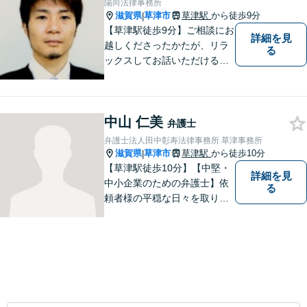
陽向法律事務所
ご相談ください！
滋賀県
草津市
草津駅
から徒歩9分
|
【草津駅徒歩9分】ご相談にお
詳細を見
越しくださったかたが、リラ
る
ックスしてお話いただけるよ
うな対応を心がけておりま
す。法的トラブルに対して弁
護士が力になれることは多い
中山 仁美
です。 ご相談を躊躇われてい
弁護士
る方もお気軽に、ご相談にい
弁護士法人田中彰寿法律事務所 草津事務所
らしてください。
滋賀県
草津市
草津駅
から徒歩10分
|
【草津駅徒歩10分】【中堅・
詳細を見
中小企業のための弁護士】依
る
頼者様の平穏な日々を取り戻
すため、丁寧で迅速なリーガ
ルサービスをお届けします。
専門家ネットワークを駆使し
て、スピード感のあるシーム
レスな対応を実現します。