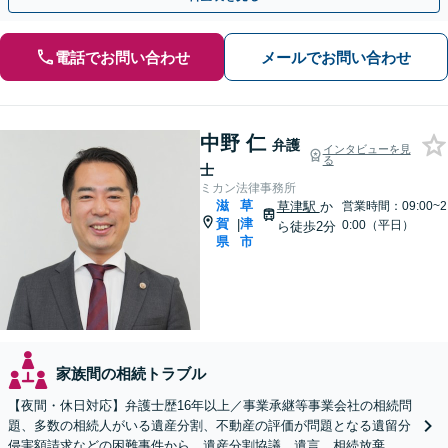
電話でお問い合わせ
メールでお問い合わせ
中野 仁
弁護
インタビューを見
る
士
ミカン法律事務所
滋
草
草津駅
か
営業時間：09:00~2
賀
津
|
0:00（平日）
ら徒歩2分
県
市
家族間の相続トラブル
【夜間・休日対応】弁護士歴16年以上／事業承継等事業会社の相続問
題、多数の相続人がいる遺産分割、不動産の評価が問題となる遺留分
侵害額請求などの困難事件から、遺産分割協議、遺言、相続放棄、使