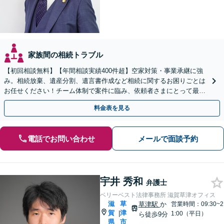
家族間の相続トラブル
【初回相談無料】【年間相談実績400件超】空家対策・事業承継に強
み。相続放棄、遺産分割、遺言書作成など相続に関するお困りごとは
お任せください！チーム体制で案件に臨み、依頼者さまにとって最善
の解決を目指します【堅田駅4分】【無料駐車場あり】
料金表を見る
電話でお問い合わせ
メールで面談予約
宇井 秀和
弁護士
ベリーベスト法律事務所 滋賀草津オフィス
滋
草
草津駅
か
営業時間：09:30~2
賀
津
|
1:00（平日）
ら徒歩9分
県
市