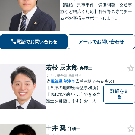
【離婚・刑事事件・労働問題・交通事
故など幅広く対応】各分野の専門チー
ムがお客様をサポートします。
電話でお問い合わせ
メールでお問い合わせ
若松 辰太郎
弁護士
くさつ総合法律事務所
滋賀県
草津市
草津駅
から徒歩5分
|
【草津の地域密着型事務所】
詳細を見
【居心地の良い安心できる弁
る
護士を目指します】お一人お
ひとりに寄り添い、納得のい
く問題解決はもちろん、精神
面のサポートをいたします。
土井 奨
大規模事務所にはできないき
弁護士
め細やかさが魅力。お気軽に