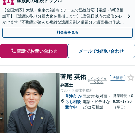
家族間の相続トラブル
【全国対応】大阪・東京の2拠点でチームで迅速対応【電話・WEB相
談可】【遺産の取り分最大化を目指します】1営業日以内の返信を心
がけます「不動産が絡んだ複雑な遺産分割／遺留分／遺言書の作成・
執行／事業承継など、お任せください」【休日相談あり】
料金表を見る
電話でお問い合わせ
メールでお問い合わせ
菅尾 英佑
大阪府
インタビュ
ーを見る
弁護士
ウルトラ法律事務所
営業時間：0
草津市
か
面談方法(対面・
らも相談
電話・ビデオな
9:30~17:30
受付中
ど)は応相談
（平日）