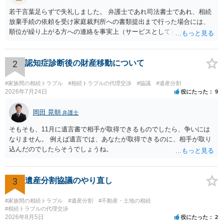
若干言葉足らずで失礼しました。 弁護士であれ司法書士であれ、相続
放棄手続の依頼を受け家庭裁判所への書類提出まで行った場合には、
順位が繰り上がる方への連絡を事実上（サービスとして）行うことは
あります。その「連絡」だけを弁護士が業務としてお受けすることは
できない、という意味でした。
2
認知症診断後の財産移動について
#家族間の相続トラブル
#相続トラブルの代理交渉
#協議
#遺産分割
2026年7月24日
役にたった
9
岡田 晃朝
弁護士
そもそも、11月に遺言書で相手が取得できるものでしたら、争いには
なりません。 例えば遺言では、あなたが取得できるのに、相手が取り
込んだのでしたらそうでしょうね。
3
遺産分割協議のやり直し
#家族間の相続トラブル
#遺産分割
#不動産・土地の相続
#相続トラブルの代理交渉
2026年8月5日
役にたった
2