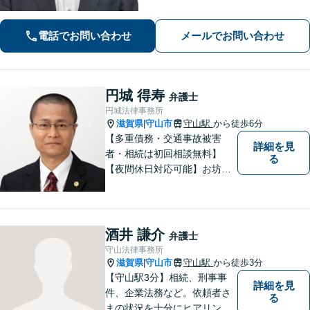
国対応！【ご自宅からの電話相談にも
対応(法律相談は完全予約制)】各分野で
電話でお問い合わせ
メールでお問い合わせ
専門性の高い弁護士が寄り添い解決を
サポートします。
円城 得寿
弁護士
円城法律事務所
滋賀県
守山市
守山駅
から徒歩6分
|
【多重債務・交通事故被害
詳細を見
者・相続は初回相談無料】
る
【夜間休日対応可能】お坊さ
ん弁護士・僧籍を持つ弁護士
として、また、会社生活を経
験した者として、一般生活者
の目線で敷居が低い弁護士と
酒井 謙介
弁護士
して、親身にあなたの立場に
守山法律事務所
立って、ご相談に対応いたし
滋賀県
守山市
守山駅
から徒歩3分
|
ます。
【守山駅3分】相続、刑事事
詳細を見
件、企業法務など。依頼者さ
る
まの状況を十分にヒアリング