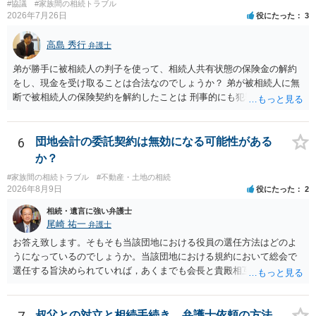
#協議
#家族間の相続トラブル
2026年7月26日
役にたった
3
高島 秀行
弁護士
弟が勝手に被相続人の判子を使って、相続人共有状態の保険金の解約
をし、現金を受け取ることは合法なのでしょうか？ 弟が被相続人に無
断で被相続人の保険契約を解約したことは 刑事的にも犯罪となる可能
性があり、民事的には無効だと思います。 保険会社で解約の際に提出
された書類のコピーを取得して、弁護士に面談で詳しい事情を話して
相談 されたら良いと思います。
6
団地会計の委託契約は無効になる可能性がある
か？
#家族間の相続トラブル
#不動産・土地の相続
2026年8月9日
役にたった
2
相続・遺言に強い弁護士
尾崎 祐一
弁護士
お答え致します。そもそも当該団地における役員の選任方法はどのよ
うになっているのでしょうか。当該団地における規約において総会で
選任する旨決められていれば，あくまでも会長と貴殿相互間における
団地会計の委託契約であって貴殿が役員になることはありません。但
し，団地と貴殿との委託契約は有効に成立しています。当該団地にお
ける役員の選任が会長の専権でできるのであれば，貴殿と会長との合
叔父との対立と相続手続き、弁護士依頼の方法