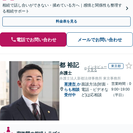
相続で話し合いができない・揉めている方へ｜感情と関係性も整理す
る相続サポート
料金表を見る
電話でお問い合わせ
メールでお問い合わせ
都 裕記
東京都
インタビュー
を見る
弁護士
弁護士法人新都法律事務所 東京事務所
営業時間：0
草津市
か
面談方法(対面・
らも相談
電話・ビデオな
9:00~19:00
受付中
ど)は応相談
（平日）