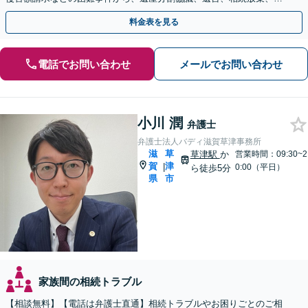
途不明金の調査まで、全般の経験豊富【JR草津駅2分】
料金表を見る
電話でお問い合わせ
メールでお問い合わせ
小川 潤
弁護士
弁護士法人バディ滋賀草津事務所
滋
草
草津駅
か
営業時間：09:30~2
賀
津
|
0:00（平日）
ら徒歩5分
県
市
家族間の相続トラブル
【相談無料】【電話は弁護士直通】相続トラブルやお困りごとのご相