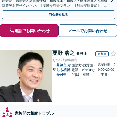
産分割／遺留分／遺言書作成／相続放棄／相続人・財産調査／相続税
対策等お任せください。【明瞭な料金プラン】【解決実績豊富】【電
話相談可】
料金表を見る
電話でお問い合わせ
メールでお問い合わせ
粟野 浩之
弁護士
京都府
あわの法律事務所
営業時間：0
草津市
か
面談方法(対面・
らも相談
電話・ビデオな
9:00~20:00
受付中
ど)は応相談
（平日）
家族間の相続トラブル