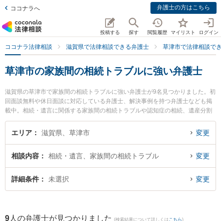
弁護士の方はこちら
ココナラへ
投稿する
探す
閲覧履歴
マイリスト
ログイン
ココナラ法律相談
滋賀県で法律相談できる弁護士
草津市で法律相談で
草津市の家族間の相続トラブルに強い弁護士
滋賀県の草津市で家族間の相続トラブルに強い弁護士が9名見つかりました。初
回面談無料や休日面談に対応している弁護士、解決事例を持つ弁護士なども掲
載中。相続・遺言に関係する家族間の相続トラブルや認知症の相続、遺産分割
等の細かな分野での絞り込み検索もでき便利です。特にミカン法律事務所の齋
藤 真宏弁護士や大津法律事務所の辻井 康喜弁護士、ミカン法律事務所の中野
エリア
滋賀県、草津市
変更
仁弁護士のプロフィール情報や弁護士費用、強みなどが注目されています。
『草津市で土日や夜間に発生した家族間の相続トラブルのトラブルを今すぐに
相談内容
相続・遺言、家族間の相続トラブル
変更
弁護士に相談したい』『家族間の相続トラブルのトラブル解決の実績豊富な近
くの弁護士を検索したい』『初回相談無料で家族間の相続トラブルを法律相談
できる草津市内の弁護士に相談予約したい』などでお困りの相談者さんにおす
詳細条件
未選択
変更
すめです。
9
人の弁護士が見つかりました
(検索結果について詳しくは
こちら
)