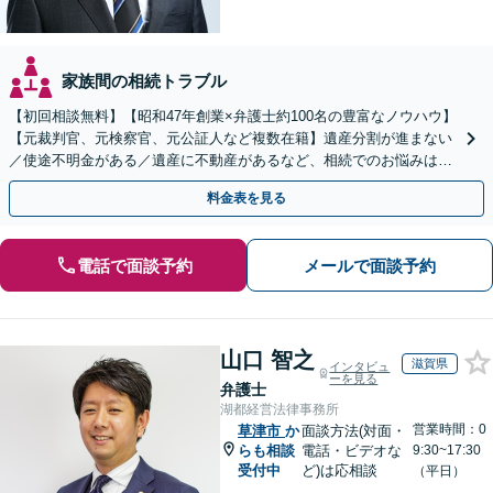
家族間の相続トラブル
【初回相談無料】【昭和47年創業×弁護士約100名の豊富なノウハウ】
【元裁判官、元検察官、元公証人など複数在籍】遺産分割が進まない
／使途不明金がある／遺産に不動産があるなど、相続でのお悩みはご
相談ください【他士業連携で登記・税も対応】
料金表を見る
電話で面談予約
メールで面談予約
山口 智之
滋賀県
インタビュ
ーを見る
弁護士
湖都経営法律事務所
営業時間：0
草津市
か
面談方法(対面・
らも相談
電話・ビデオな
9:30~17:30
受付中
ど)は応相談
（平日）