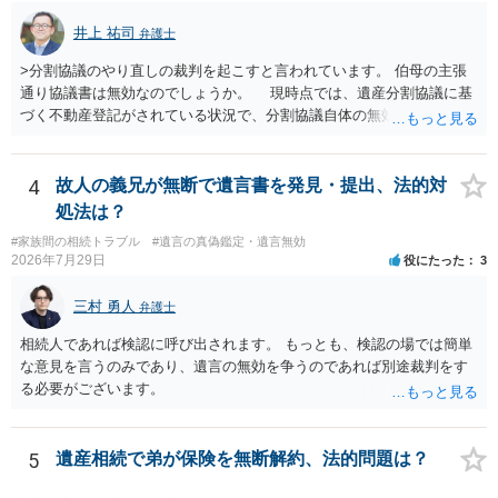
井上 祐司
弁護士
>分割協議のやり直しの裁判を起こすと言われています。 伯母の主張
通り協議書は無効なのでしょうか。 現時点では、遺産分割協議に基
づく不動産登記がされている状況で、分割協議自体の無効を裁判所が
認めたわけではないので、分割協議の効力に影響はありません。 先
方の訴訟の主張及び立証次第ですが、 ・御祖母様の認知能力に関する
医師の意見書、筆跡鑑定 が提出されればその効力が否定される可能性
4
故人の義兄が無断で遺言書を発見・提出、法的対
はありますが、 ・伯母様自身が分割協議に加わっていること ・御祖母
処法は？
様の意に反する遺産分割協議を行う実益が誰にあったかの立証が困難
#家族間の相続トラブル
#遺言の真偽鑑定・遺言無効
であること からすると、実際に遺産分割協議の効力が否定される可能
2026年7月29日
役にたった
3
性はそれほど高くない（立証のハードルは非常に高い）ということが
言えると思います。
三村 勇人
弁護士
相続人であれば検認に呼び出されます。 もっとも、検認の場では簡単
な意見を言うのみであり、遺言の無効を争うのであれば別途裁判をす
る必要がございます。
5
遺産相続で弟が保険を無断解約、法的問題は？