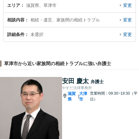
エリア
滋賀県、草津市
変更
相談内容
相続・遺言、家族間の相続トラブル
変更
詳細条件
未選択
変更
草津市から近い家族間の相続トラブルに強い弁護士
安田 慶太
弁護士
やすだ法律事務所
滋賀
大津
営業時間：09:30~19:30（平
|
県
市
日）