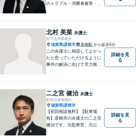
のトラブル・消費者被害・法
人倒産などはお任せくださ
い。法人・個人問わず幅広い
案件を取り扱っています。
北村 美菜
弁護士
荒川法律事務所
滋賀県
彦根市
彦根駅
から徒歩5分
|
この弁護士に相談してよかっ
詳細を見
たと思っていただけるように
る
事件の解決に向けて尽力致し
ます。
二之宮 健治
弁護士
彩明法律事務所
滋賀県
彦根市
|
【初回相談無料】【駐車場
詳細を見
有】彦根市の弁護士の二之宮
る
健治です。元監察官、元公務
員の経歴を活かし、皆様のト