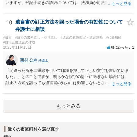
いますが、登記手続きの詳細については、法務局か司法書士に確認す
る必要があると考えます。
10
遺言書の訂正方法を誤った場合の有効性について
弁護士に相談
#遺言
#遺言の書き直し・やり直し
#遺言の真偽鑑定・遺言無効
#代襲相続
#自筆証書遺言の作成
2025年11月15日
役にたった
1
西村 公寿
弁護士
「間違った所を二重線を引いて印鑑を押して正しい文字を書いていま
した。」とのことですが、明らかな誤字の訂正に過ぎない場合には、
訂正の方式を誤っても遺言書の効力には影響しないとされているよう
です。
もっとみる
近くの市区町村を選び直す