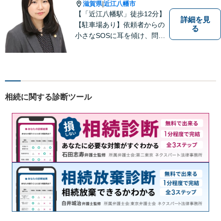
滋賀県
近江八幡市
|
【「近江八幡駅」徒歩12分】
詳細を見
【駐車場あり】依頼者からの
る
小さなSOSに耳を傾け、問題
解決に導くことが出来る、そ
んな弁護士でありたいと考え
ております。 ぜひ一度私にご
相談ください。
相続に関する診断ツール