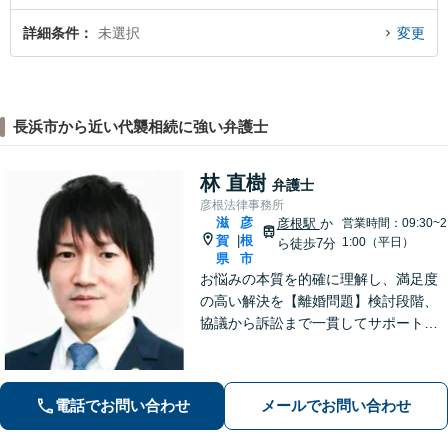
詳細条件
未選択
変更
長浜市から近い代襲相続に強い弁護士
林 直樹
弁護士
彦根法律事務所
滋
彦
彦根駅
か
営業時間：09:30~2
賀
根
|
1:00（平日）
ら徒歩7分
県
市
お悩みの本質を的確に理解し、満足度
の高い解決を【離婚問題】検討段階、
協議から訴訟まで一貫してサポート
【インターネット】投稿・書き込み削
除、発信者情報開示請求、損害賠償請
求など幅広く対応【オンライン面談】
電話でお問い合わせ
メールでお問い合わせ
【彦根駅7分】