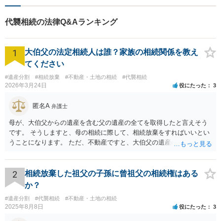
代襲相続の法律Q&Aランキング
1
大伯父の法定相続人は誰？家族の相続関係を教え
てください
#遺産分割
#相続放棄
#不動産・土地の相続
#代襲相続
2026年3月24日
役にたった
3
匿名A
弁護士
母が、大伯父からの遺産を含む父の遺産の全てを取得したと言えそう
です。 そうしますと、母の相続に際して、相続放棄をすればいいとい
うことになります。 ただ、不動産ですと、大伯父の遺産の名義がまだ
母に移転してない状況ですので、 面倒なことはあるかもしれません。
2
相続放棄した祖父の子孫に曾祖父の相続権はある
か？
#遺産分割
#代襲相続
#不動産・土地の相続
2025年8月8日
役にたった
3