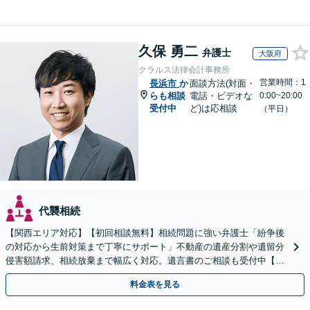
久保 勇二
弁護士
大阪府
クラルス法律会計事務所
営業時間：1
長浜市
か
面談方法(対面・
らも相談
電話・ビデオな
0:00~20:00
受付中
ど)は応相談
（平日）
代襲相続
【関西エリア対応】【初回相談無料】相続問題に強い弁護士「紛争後
の対応から生前対策まで丁寧にサポート」不動産の遺産分割や遺留分
侵害額請求、相続放棄まで幅広く対応。遺言書のご相談も受付中【夜
間・休日面談可】【WEB面談】【完全個室】
料金表を見る