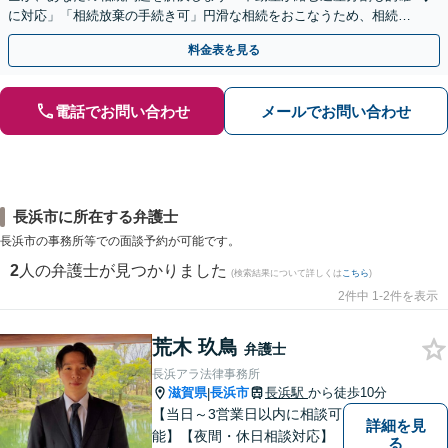
に対応」「相続放棄の手続き可」円滑な相続をおこなうため、相続問
題は自分の代で解決しましょう【完全個室制】
料金表を見る
電話でお問い合わせ
メールでお問い合わせ
長浜市に所在する弁護士
長浜市の事務所等での面談予約が可能です。
2
人の弁護士が見つかりました
(検索結果について詳しくは
こちら
)
2件中 1-2件を表示
荒木 玖鳥
弁護士
長浜アラ法律事務所
滋賀県
長浜市
長浜駅
から徒歩10分
|
【当日～3営業日以内に相談可
詳細を見
能】【夜間・休日相談対応】
る