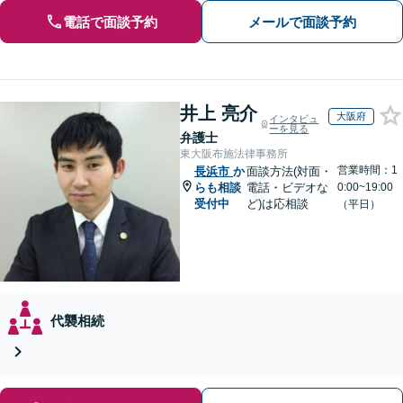
電話で面談予約
メールで面談予約
井上 亮介
大阪府
インタビュ
ーを見る
弁護士
東大阪布施法律事務所
営業時間：1
長浜市
か
面談方法(対面・
らも相談
電話・ビデオな
0:00~19:00
受付中
ど)は応相談
（平日）
代襲相続