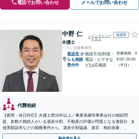
電話でお問い合わせ
メールでお問い合わせ
中野 仁
滋賀県
インタビュー
を見る
弁護士
ミカン法律事務所
営業時間：0
長浜市
か
面談方法(対面・
らも相談
電話・ビデオな
9:00~20:00
受付中
ど)は応相談
（平日）
代襲相続
【夜間・休日対応】弁護士歴16年以上／事業承継等事業会社の相続問
題、多数の相続人がいる遺産分割、不動産の評価が問題となる遺留分
侵害額請求などの困難事件から、遺産分割協議、遺言、相続放棄、使
途不明金の調査まで、全般の経験豊富【JR草津駅2分】
料金表を見る