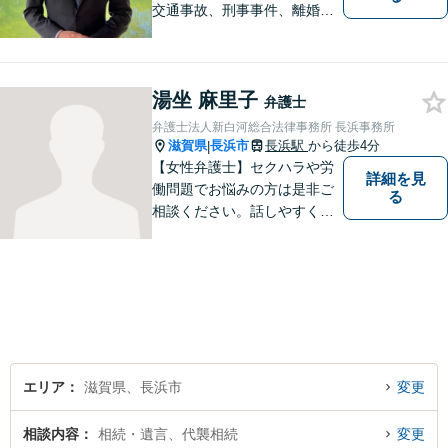
交通事故、刑事事件、離婚・
男女問題に注力しておりま
す。まずはお気軽にご相談く
ださい。
湯坐 麻里子
弁護士
弁護士法人新白河総合法律事務所 長浜事務所
滋賀県
長浜市
長浜駅
から徒歩4分
|
【女性弁護士】セクハラや労
詳細を見
働問題でお悩みの方は是非ご
る
相談ください。話しやすく相
談しやすい弁護士です。
エリア
滋賀県、長浜市
変更
相談内容
相続・遺言、代襲相続
変更