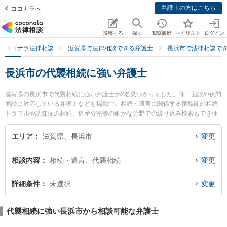
弁護士の方はこちら
ココナラへ
投稿する
探す
閲覧履歴
マイリスト
ログイン
ココナラ法律相談
滋賀県で法律相談できる弁護士
長浜市で法律相談で
長浜市の代襲相続に強い弁護士
滋賀県の長浜市で代襲相続に強い弁護士が2名見つかりました。休日面談や夜間
面談に対応している弁護士なども掲載中。相続・遺言に関係する家族間の相続
トラブルや認知症の相続、遺産分割等の細かな分野での絞り込み検索もでき便
利です。特に長浜アラ法律事務所の荒木 玖鳥弁護士や弁護士法人新白河総合法
律事務所 長浜事務所の湯坐 麻里子弁護士のプロフィール情報や弁護士費用、強
エリア
滋賀県、長浜市
変更
みなどが注目されています。『長浜市で土日や夜間に発生した代襲相続のトラ
ブルを今すぐに弁護士に相談したい』『代襲相続のトラブル解決の実績豊富な
相談内容
相続・遺言、代襲相続
変更
近くの弁護士を検索したい』『初回相談無料で代襲相続を法律相談できる長浜
市内の弁護士に相談予約したい』などでお困りの相談者さんにおすすめです。
詳細条件
未選択
変更
代襲相続に強い長浜市から相談可能な弁護士