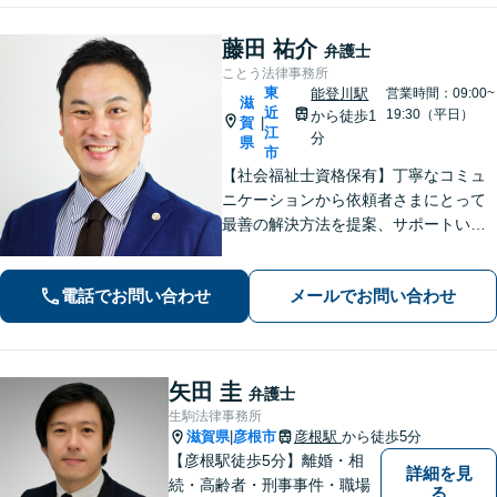
藤田 祐介
弁護士
ことう法律事務所
東
能登川駅
営業時間：09:00~
滋
近
19:30（平日）
から徒歩1
賀
|
江
分
県
市
【社会福祉士資格保有】丁寧なコミュ
ニケーションから依頼者さまにとって
最善の解決方法を提案、サポートいた
します。刑事事件での身柄解放、債務
整理の実績多数。法律だけではなく、
電話でお問い合わせ
メールでお問い合わせ
福祉や医療と連携し垣根を超えて解決
へと導きます。【休日、夜間対応可
能】
矢田 圭
弁護士
生駒法律事務所
滋賀県
彦根市
彦根駅
から徒歩5分
|
【彦根駅徒歩5分】離婚・相
詳細を見
続・高齢者・刑事事件・職場
る