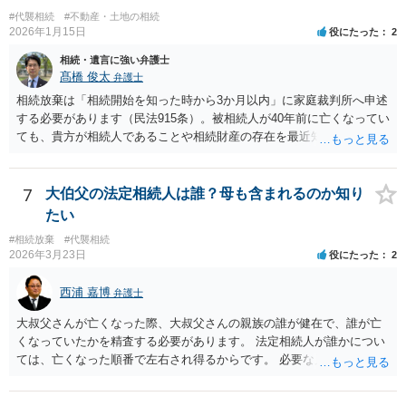
#代襲相続
#不動産・土地の相続
2026年1月15日
役にたった
2
相続・遺言に強い弁護士
髙橋 俊太
弁護士
相続放棄は「相続開始を知った時から3か月以内」に家庭裁判所へ申述
する必要があります（民法915条）。被相続人が40年前に亡くなってい
ても、貴方が相続人であることや相続財産の存在を最近知ったのであ
れば、その時点が起算点になりますので、相続放棄できる可能性があ
ります。最寄りの弁護士などにまずは相談した方がよいでしょう。
7
大伯父の法定相続人は誰？母も含まれるのか知り
たい
#相続放棄
#代襲相続
2026年3月23日
役にたった
2
西浦 嘉博
弁護士
大叔父さんが亡くなった際、大叔父さんの親族の誰が健在で、誰が亡
くなっていたかを精査する必要があります。 法定相続人が誰かについ
ては、亡くなった順番で左右され得るからです。 必要な戸籍謄本を揃
え、最寄りの法律事務所で相談されることをお勧めします。