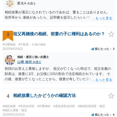
匿名A
弁護士
相続放棄が適正になされているのであれば、覆ることはありません。
役所等から 連絡があったら、証明書を提示したらいいでしょう。
3
祖父再婚後の相続、前妻の子に権利はあるのか？
#代襲相続
#不動産・土地の相続
2025年8月6日
役にたった
3
相続・遺言に強い弁護士
山﨑 倫樹
弁護士
前回のお答えと重複しますが、 祖父が亡くなった時点で、祖父名義の
財産は、後妻に1/2、お父様に1/2の割合で法定相続されています。 そ
の後、後妻が亡くなったことから、後妻が有していた1/2の権利は、後
妻の兄弟姉妹側に相続され、 お父様が亡くなったことから、お父様が
有していた1/2の権利は、その子であるご相談者側に相続されていま
す。 ですので、後妻側の兄弟姉妹（亡くなっている場合はその子）
4
相続放棄したかどうかの確認方法
と、お父様の子であるご相談者とで遺産分割協議をしなければ、 祖父
の財産を名義移転することはできません。 もちろん、祖父の遺言書が
#相続放棄
#売掛金回収
#代襲相続
#遅延損害金回収
#相続財産調査・鑑定
あれば話は別です。 さらに詳しいことは、相続財産に関する資料や戸
#相続人調査・確定
2026年5月25日
役にたった
4
籍類をもって、お近くの弁護士に相談されることをお勧めします。