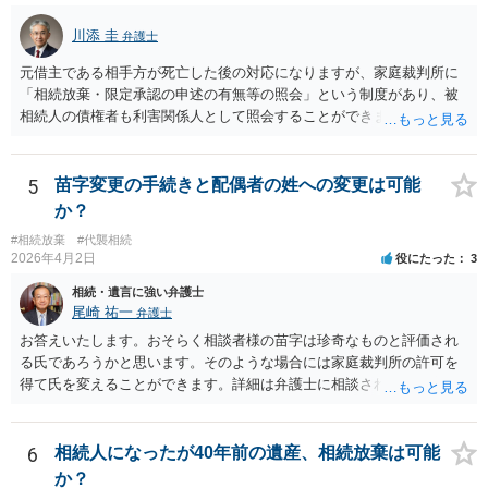
川添 圭
弁護士
元借主である相手方が死亡した後の対応になりますが、家庭裁判所に
「相続放棄・限定承認の申述の有無等の照会」という制度があり、被
相続人の債権者も利害関係人として照会することができます。照会を
行うべき家庭裁判所は、相続放棄の申述の管轄裁判所と同じ（原則と
して被相続人の最後の住所地を管轄する家庭裁判所）となります。照
会申請者の本人確認資料のほか、被相続人の相続関係の戸籍謄本類や
5
苗字変更の手続きと配偶者の姓への変更は可能
債権の存在を示す証拠資料などが必要になります。裁判所ウェブサイ
か？
トで案内されていることが多いので、管轄裁判所のホームページを確
#相続放棄
#代襲相続
認してみてください。
2026年4月2日
役にたった
3
相続・遺言に強い弁護士
尾崎 祐一
弁護士
お答えいたします。おそらく相談者様の苗字は珍奇なものと評価され
る氏であろうかと思います。そのような場合には家庭裁判所の許可を
得て氏を変えることができます。詳細は弁護士に相談されるのが宜し
いかと思います。
6
相続人になったが40年前の遺産、相続放棄は可能
か？