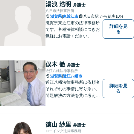
まに、不安を和らげベストな
湯浅 浩明
弁護士
解決策を提供します「迅速丁
八日市法律事務所
寧」【無料相談有・駐車場完
滋賀県
東近江市
八日市駅
から徒歩10分
|
備】【英語対応可】
滋賀県東近江市の法律事務所
詳細を見
です。各種法律相談につきお
る
気軽にお電話ください。
俣木 徹
弁護士
近江八幡法律事務所
滋賀県
近江八幡市
|
近江八幡法律事務所は依頼者
詳細を見
それぞれの事情に寄り添い、
る
問題解決の方法を共に考える
場所です。「弁護士に相談す
べき悩みなのかわからない
方」も、ぜひお気軽にご相談
ください。
徳山 紗里
弁護士
ローイング法律事務所