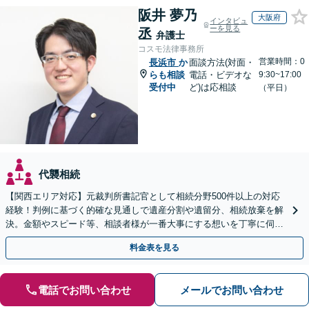
阪井 夢乃
大阪府
インタビュ
ーを見る
丞
弁護士
コスモ法律事務所
営業時間：0
長浜市
か
面談方法(対面・
らも相談
電話・ビデオな
9:30~17:00
受付中
ど)は応相談
（平日）
代襲相続
【関西エリア対応】元裁判所書記官として相続分野500件以上の対応
経験！判例に基づく的確な見通しで遺産分割や遺留分、相続放棄を解
決。金額やスピード等、相談者様が一番大事にする想いを丁寧に伺い
最善の解決策を提案【WEB面談可】
料金表を見る
電話でお問い合わせ
メールでお問い合わせ