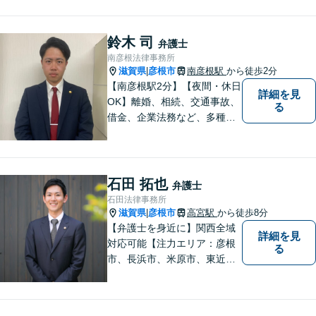
ラブル解決をしっかりサポー
トいたします。
鈴木 司
弁護士
南彦根法律事務所
滋賀県
彦根市
南彦根駅
から徒歩2分
|
【南彦根駅2分】【夜間・休日
詳細を見
OK】離婚、相続、交通事故、
る
借金、企業法務など、多種多
様なご相談にお応えしており
ます。スピード感を持った対
応と密なコミュニケーション
をモットーに、皆様それぞれ
石田 拓也
弁護士
に合った解決を図ってまいり
石田法律事務所
ます。お気軽にご相談くださ
滋賀県
彦根市
高宮駅
から徒歩8分
|
い。
【弁護士を身近に】関西全域
詳細を見
対応可能【注力エリア：彦根
る
市、長浜市、米原市、東近江
市、近江八幡市】日常で起こ
り得る法律問題の解決へ特
化。生まれ育った地元の皆さ