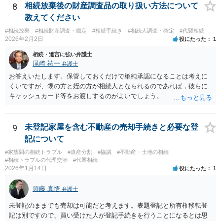
8
相続放棄後の財産調査品の取り扱い方法について
教えてください
#相続放棄
#相続財産調査・鑑定
#相続手続き
#相続人調査・確定
#代襲相続
2026年2月2日
役にたった
1
相続・遺言に強い弁護士
尾崎 祐一
弁護士
お答えいたします。保管しておくだけで単純承認になることは考えに
くいですが、甥の方と姪の方が相続人となられるのであれば，彼らに
キャッシュカード等をお渡しするのがよいでしょう。
9
未登記家屋を含む不動産の売却手続きと必要な登
記について
#家族間の相続トラブル
#遺産分割
#協議
#不動産・土地の相続
#相続トラブルの代理交渉
#代襲相続
2026年1月14日
役にたった
1
須藤 真悟
弁護士
未登記のままでも売却は可能だと考えます。表題登記と所有権移転登
記は別ですので、買い受けた人が登記手続きを行うことになるとは思