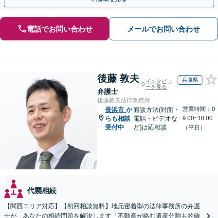
電話でお問い合わせ
メールでお問い合わせ
後藤 敦夫
兵庫県
インタビュ
ーを見る
弁護士
後藤敦夫法律事務所
営業時間：0
長浜市
か
面談方法(対面・
らも相談
電話・ビデオな
9:00~18:00
受付中
ど)は応相談
（平日）
代襲相続
【関西エリア対応】【初回相談無料】地元密着型の法律事務所の弁護
士が、あなたの相続問題を解決します「不動産が絡む遺産分割も的確