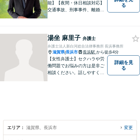
能】【夜間・休日相談対応】
る
交通事故、刑事事件、離婚・
男女問題に注力しておりま
す。まずはお気軽にご相談く
ださい。
湯坐 麻里子
弁護士
弁護士法人新白河総合法律事務所 長浜事務所
滋賀県
長浜市
長浜駅
から徒歩4分
|
【女性弁護士】セクハラや労
詳細を見
働問題でお悩みの方は是非ご
る
相談ください。話しやすく相
談しやすい弁護士です。
エリア
滋賀県、長浜市
変更