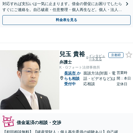
対応すれば支払いは一気に止まります。借金の督促にお困りでしたら
すぐにご連絡を。自己破産・任意整理・個人再生など。個人・法人対
応可能。【夜間・休日対応可能】
料金表を見る
兒玉 貴裕
京都府
インタビュ
ーを見る
弁護士
K・Gフォート法律事務所
営業時
長浜市
か
面談方法(対面・電
らも相談
話・ビデオなど)は
間：本日
受付中
応相談
定休日
借金返済の相談・交渉
【初回相談無料】【破産管財人・個人再生委員の経験あり】自己破