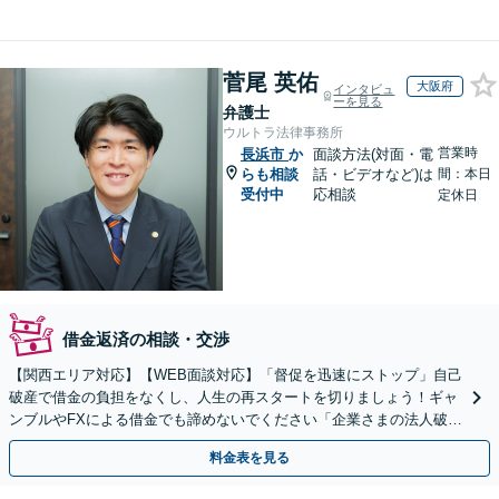
菅尾 英佑
大阪府
インタビュ
ーを見る
弁護士
ウルトラ法律事務所
営業時
長浜市
か
面談方法(対面・電
らも相談
話・ビデオなど)は
間：本日
受付中
応相談
定休日
借金返済の相談・交渉
【関西エリア対応】【WEB面談対応】「督促を迅速にストップ」自己
破産で借金の負担をなくし、人生の再スタートを切りましょう！ギャ
ンブルやFXによる借金でも諦めないでください「企業さまの法人破産
をサポート」【休日・夜間相談可】
料金表を見る