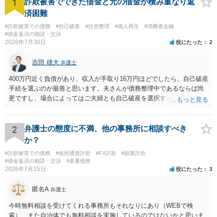
1
詐欺被害でできた借金と元の借金が積み重なり返
済困難
#詐欺被害での債務
#自己破産
#任意整理
#個人再生
#消費者金融
#借金返済の相談・交渉
2026年7月30日
役にたった
2
吉田 雄大
弁護士
400万円近く負債があり、収入が手取り16万円ほどでしたら、自己破産
手続を選ぶのが最善と思います。夫さんが債務整理中であるならば尚
更ですし、場合によってはご夫婦とも自己破産を選択する方法もある
と思います。
2
弁護士の態度に不満、他の事務所に相談すべき
か？
#詐欺被害での債務
#仮想通貨詐欺
#FX詐欺
#副業詐欺
#借金返済の相談・交渉
#多重債務
2026年7月15日
役にたった
3
匿名A
弁護士
今時無料相談を受けてくれる事務所もそれなりにあり（WEBで検
索）、また自治体でも無料相談を実施しているのではないかと思いま