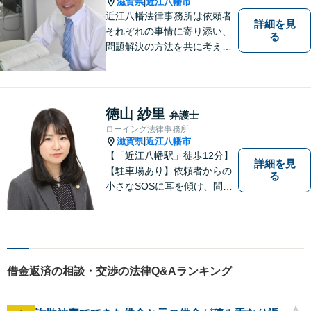
滋賀県
近江八幡市
|
近江八幡法律事務所は依頼者
詳細を見
それぞれの事情に寄り添い、
る
問題解決の方法を共に考える
場所です。「弁護士に相談す
べき悩みなのかわからない
方」も、ぜひお気軽にご相談
ください。
徳山 紗里
弁護士
ローイング法律事務所
滋賀県
近江八幡市
|
【「近江八幡駅」徒歩12分】
詳細を見
【駐車場あり】依頼者からの
る
小さなSOSに耳を傾け、問題
解決に導くことが出来る、そ
んな弁護士でありたいと考え
ております。 ぜひ一度私にご
相談ください。
借金返済の相談・交渉の法律Q&Aランキング