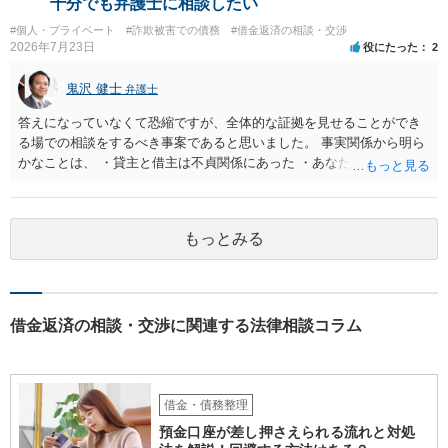
十分でも弁護士に相談したい
#個人・プライベート
#詐欺被害での債務
#借金返済の相談・交渉
2026年7月23日
役にたった
2
鬼沢 健士
弁護士
答えになっていなくて恐縮ですが、全体的な証拠を見せることができ
る場での相談をするべき事案であると思いました。 事実関係から明ら
かなことは、 ・貸主と借主は不貞関係にあった ・あなたから相手に金
銭を振り込んだ形跡がある ということでしょう。 相手の反論として予
想されるのは、 ・もらったものだ ・貸したかもしれないが、不法原因
給付ではない でしょう。 書かれた情報だけからは、不法原因給付であ
もっとみる
るといえそうなものはありませんでした。 不貞当事者間での貸金だか
らといって不法原因給付になるわけではありません。 あなたが性行為
をしたくてお金を払ってお願いしていたという事情などが必要です。
借金返済の相談・交渉に関連する法律相談コラム
借金・債務整理
預金口座が差し押さえられる流れと対処