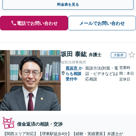
目指します【休日・夜間相談可】【弁護士歴15年以上】
料金表を見る
電話でお問い合わせ
メールでお問い合わせ
坂田 泰紘
弁護士
大阪府
福智法律事務所
営業時
長浜市
か
面談方法(対面・電
らも相談
話・ビデオなど)は
間：本日
受付中
応相談
定休日
借金返済の相談・交渉
【関西エリア対応】【堺東駅徒歩4分】【経験・実績豊富】弁護士が