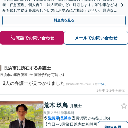
産、任意整理、個人再生、法人破産などに対応します。家や車など財
産を残して借金を減らしたい方はお早めにご相談ください。最適な解
決手段をご提案します【関西エリア対応】
料金表を見る
電話でお問い合わせ
メールでお問い合わせ
長浜市に所在する弁護士
長浜市の事務所等での面談予約が可能です。
2
人の弁護士が見つかりました
(検索結果について詳しくは
こちら
)
2件中 1-2件を表示
荒木 玖鳥
弁護士
長浜アラ法律事務所
滋賀県
長浜市
長浜駅
から徒歩10分
|
【当日～3営業日以内に相談可
詳細を見