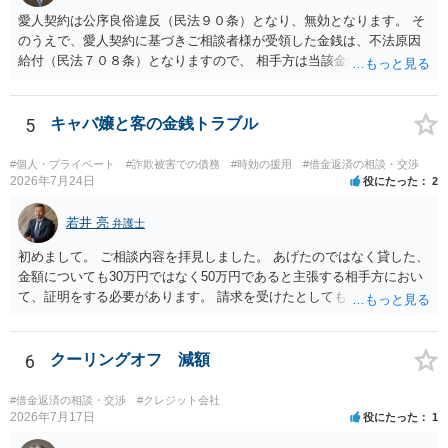
愛人契約は公序良俗違反（民法９０条）となり、無効となります。 そ
のうえで、愛人契約に基づきご相談者様が受領した金銭は、不法原因
給付（民法７０８条）となりますので、 相手方は当該金銭の返還請求
をすることはできません。 以上、ご参考までに。
5
キャバ嬢と客の金銭トラブル
#個人・プライベート
#詐欺被害での債務
#時効の援用
#借金返済の相談・交渉
2026年7月24日
役にたった
2
若井 亮
弁護士
初めまして。 ご相談内容を拝見しました。 あげたのではなく貸した、
金額についても30万円ではなく50万円であると主張する相手方におい
て、証明をする必要があります。 請求を受けたとしても、もらったも
のであることを伝え、貸したというのであれば証拠を出すよう申し入
れることになるでしょう。 請求があるまでは、こちらからアクション
を起こす必要はないかと思います。
6
クーリングオフ 減額
#借金返済の相談・交渉
#クレジット会社
2026年7月17日
役にたった
1