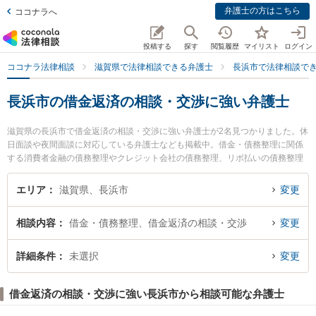
弁護士の方はこちら
ココナラへ
投稿する
探す
閲覧履歴
マイリスト
ログイン
ココナラ法律相談
滋賀県で法律相談できる弁護士
長浜市で法律相談で
長浜市の借金返済の相談・交渉に強い弁護士
滋賀県の長浜市で借金返済の相談・交渉に強い弁護士が2名見つかりました。休
日面談や夜間面談に対応している弁護士なども掲載中。借金・債務整理に関係
する消費者金融の債務整理やクレジット会社の債務整理、リボ払いの債務整理
等の細かな分野での絞り込み検索もでき便利です。特に長浜アラ法律事務所の
荒木 玖鳥弁護士や弁護士法人新白河総合法律事務所 長浜事務所の湯坐 麻里子
エリア
滋賀県、長浜市
変更
弁護士のプロフィール情報や弁護士費用、強みなどが注目されています。『長
浜市で土日や夜間に発生した借金返済の相談・交渉のトラブルを今すぐに弁護
相談内容
借金・債務整理、借金返済の相談・交渉
変更
士に相談したい』『借金返済の相談・交渉のトラブル解決の実績豊富な近くの
弁護士を検索したい』『初回相談無料で借金返済の相談・交渉を法律相談でき
る長浜市内の弁護士に相談予約したい』などでお困りの相談者さんにおすすめ
詳細条件
未選択
変更
です。
借金返済の相談・交渉に強い長浜市から相談可能な弁護士