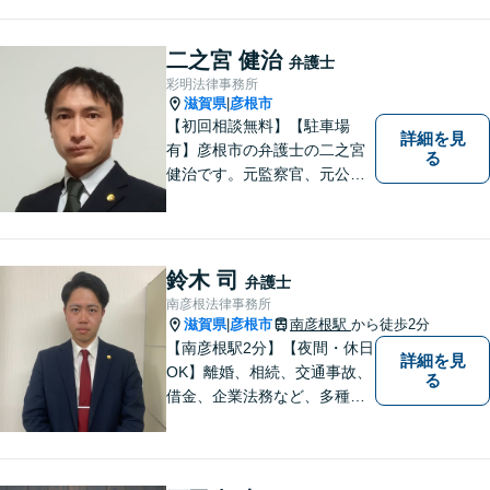
二之宮 健治
弁護士
彩明法律事務所
滋賀県
彦根市
|
【初回相談無料】【駐車場
詳細を見
有】彦根市の弁護士の二之宮
る
健治です。元監察官、元公務
員の経歴を活かし、皆様のト
ラブル解決をしっかりサポー
トいたします。
鈴木 司
弁護士
南彦根法律事務所
滋賀県
彦根市
南彦根駅
から徒歩2分
|
【南彦根駅2分】【夜間・休日
詳細を見
OK】離婚、相続、交通事故、
る
借金、企業法務など、多種多
様なご相談にお応えしており
ます。スピード感を持った対
応と密なコミュニケーション