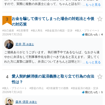
すので、実際に複数の弁護士に会って、ちゃんと話を聞いてくれる
方、高圧的ではない方に相談した方が良いでしょう。その弁護士の方
はそもそも事案を把握できていないようですので、御相談の案件につ
いては弁護士として能力不足なのかもしれません。相手にしない方が
3
お金を騙して借りてしまった場合の対処法と今後
良いと思います。ただ、仮想通貨詐欺の被害回復は現実的には難しい
の対応策
かもしれません。
#自己破産
#任意整理
#個人再生
#借金返済の相談・交渉
#個人・プライベート
2026年7月15日
役にたった
4
若井 亮
弁護士
ご連絡ありがとうございます。 執行猶予中であるならば、なおさら速
やかに弁済をして刑事事件化を防ぐべきであると言えます。 貸してく
れた方に真摯に謝罪し、弁済についてきちんと説明と対応を行ってい
くことに尽きるかと思います。
4
愛人契約解消後の返済義務と取り立て行為の合法
性は？
#個人・プライベート
#督促の停止
#詐欺被害での債務
#借金返済の相談・交渉
2026年7月14日
役にたった
1
森本 偲音
弁護士