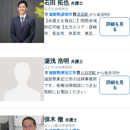
をモットーに、皆様それぞれ
石田 拓也
弁護士
に合った解決を図ってまいり
石田法律事務所
ます。お気軽にご相談くださ
滋賀県
彦根市
高宮駅
から徒歩8分
|
い。
【弁護士を身近に】関西全域
詳細を見
対応可能【注力エリア：彦根
る
市、長浜市、米原市、東近江
市、近江八幡市】日常で起こ
り得る法律問題の解決へ特
化。生まれ育った地元の皆さ
まに、不安を和らげベストな
湯浅 浩明
弁護士
解決策を提供します「迅速丁
八日市法律事務所
寧」【無料相談有・駐車場完
滋賀県
東近江市
八日市駅
から徒歩10分
|
備】【英語対応可】
滋賀県東近江市の法律事務所
詳細を見
です。各種法律相談につきお
る
気軽にお電話ください。
俣木 徹
弁護士
近江八幡法律事務所