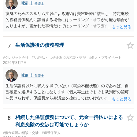
川添 圭
弁護士
痩身のためのスルリム注射による施術は美容医療に該当し、特定継続
的役務提供契約に該当する場合にはクーリング・オフが可能な場合が
ありますが、書かれた事情だけではクーリング・オフ要件を満たして
いるかどうか（そもそも特定継続的役務提供契約に該当するかどう
か）が不明です。仮に特定継続的役務提供契約に該当する場合には、
クーリング・オフができない場合でも中途解約は可能ですが、この点
7
生活保護後の債務整理
も含めて、最寄りの消費生活センターで詳しい資料をもとに相談して
いただいた方がよいでしょう。
#クレジット会社
#リボ払い
#借金返済の相談・交渉
#個人・プライベート
2026年8月7日
川添 圭
弁護士
生活保護費以外に収入を得ていない（就労不能状態）のであれば、自
己破産を選択することになります（個人再生はそもそも裁判所の認可
を受けられず、保護費から弁済金を捻出してはいけないため任意整理
という選択肢もありません）。法テラスの法律扶助を利用すれば弁護
士費用は法テラスが負担し、裁判所の予納金等も法テラスが援助して
くれるため、弁護士へ自己破産を任せれば解決します。
8
相続した保証債務について、元金一括払いによる
利息免除の交渉は可能でしょうか
#借金返済の相談・交渉
#連帯保証人