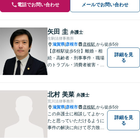
電話でお問い合わせ
メールでお問い合わせ
矢田 圭
弁護士
生駒法律事務所
滋賀県
彦根市
彦根駅
から徒歩5分
|
【彦根駅徒歩5分】離婚・相
詳細を見
続・高齢者・刑事事件・職場
る
のトラブル・消費者被害・法
人倒産などはお任せくださ
い。法人・個人問わず幅広い
案件を取り扱っています。
北村 美菜
弁護士
荒川法律事務所
滋賀県
彦根市
彦根駅
から徒歩5分
|
この弁護士に相談してよかっ
詳細を見
たと思っていただけるように
る
事件の解決に向けて尽力致し
ます。