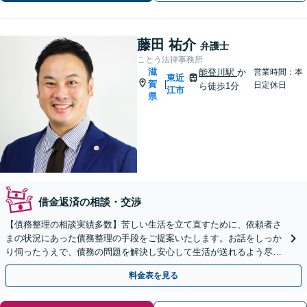
藤田 祐介
弁護士
ことう法律事務所
滋
能登川駅
か
営業時間：本
東近
賀
|
日定休日
ら徒歩1分
江市
県
借金返済の相談・交渉
【債務整理の相談実績多数】苦しい生活を立て直すために、依頼者さ
まの状況にあった債務整理の手段をご提案いたします。お話をしっか
り伺ったうえで、債務の問題を解決し安心して生活が送れるよう尽力
いたします。お早めにご相談ください【分割払い対応可能】
料金表を見る