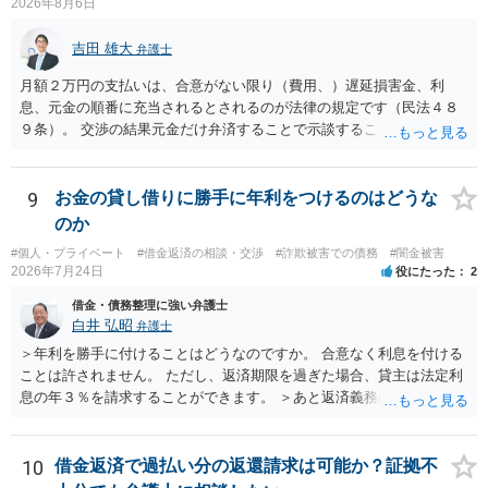
2026年8月6日
吉田 雄大
弁護士
月額２万円の支払いは、合意がない限り（費用、）遅延損害金、利
息、元金の順番に充当されるとされるのが法律の規定です（民法４８
９条）。 交渉の結果元金だけ弁済することで示談することは、弁護士
が関わる債務整理ではしばしばあることです。公的機関は減額に応じ
ることには消極的なことが多いものの、お近くの弁護士にご依頼しチ
ャレンジなさる意義は十分にあると思います。
9
お金の貸し借りに勝手に年利をつけるのはどうな
のか
#個人・プライベート
#借金返済の相談・交渉
#詐欺被害での債務
#闇金被害
2026年7月24日
役にたった
2
借金・債務整理に強い弁護士
白井 弘昭
弁護士
＞年利を勝手に付けることはどうなのですか。 合意なく利息を付ける
ことは許されません。 ただし、返済期限を過ぎた場合、貸主は法定利
息の年３％を請求することができます。 ＞あと返済義務はありますか
借りたお金の返済か、勝手につけられた利息がが分かりませんが、借
りたお金は返さなければいけませんし、勝手につけた利息は返済不要
です。 以上、ご参考まで。
10
借金返済で過払い分の返還請求は可能か？証拠不