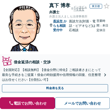
真下 博孝
東京都
インタビュ
ーを見る
弁護士
弁護士法人ましも法律事務所
営業時
長浜市
か
面談方法(対面・電
らも相談
話・ビデオなど)は
間：本日
受付中
応相談
定休日
借金返済の相談・交渉
【全国対応】【相談無料】【借金分野に特化】ご相談者さまにとって
最良な手続きをご提案！借金の時効援用や信用情報の回復、任意整理
はお任せください【分割払い可】
料金表を見る
電話でお問い合わせ
メールでお問い合わせ