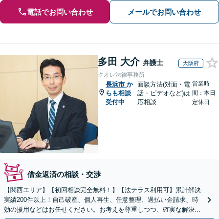
電話でお問い合わせ
メールでお問い合わせ
多田 大介
弁護士
大阪府
クオレ法律事務所
営業時
長浜市
か
面談方法(対面・電
らも相談
話・ビデオなど)は
間：本日
受付中
応相談
定休日
借金返済の相談・交渉
【関西エリア】【初回相談完全無料！】【法テラス利用可】累計解決
実績200件以上！自己破産、個人再生、任意整理、過払い金請求、時
効の援用などはお任せください。お考えを尊重しつつ、確実な解決を