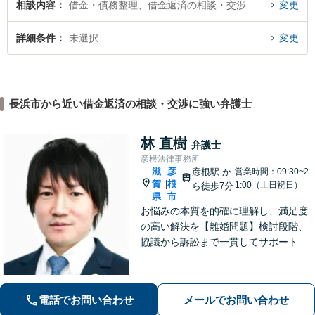
相談内容
借金・債務整理、借金返済の相談・交渉
変更
詳細条件
未選択
変更
長浜市から近い借金返済の相談・交渉に強い弁護士
林 直樹
弁護士
彦根法律事務所
滋
彦
彦根駅
か
営業時間：09:30~2
賀
根
|
1:00（土日祝日）
ら徒歩7分
県
市
お悩みの本質を的確に理解し、満足度
の高い解決を【離婚問題】検討段階、
協議から訴訟まで一貫してサポート
【インターネット】投稿・書き込み削
除、発信者情報開示請求、損害賠償請
求など幅広く対応【オンライン面談】
電話でお問い合わせ
メールでお問い合わせ
【彦根駅7分】