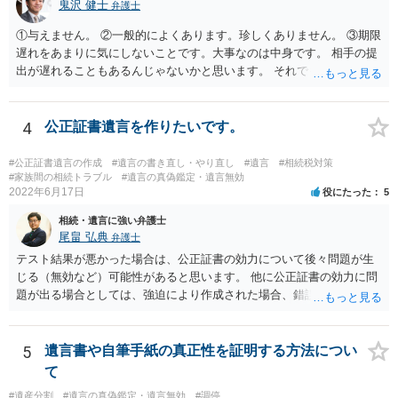
鬼沢 健士
弁護士
①与えません。 ②一般的によくあります。珍しくありません。 ③期限
遅れをあまりに気にしないことです。大事なのは中身です。 相手の提
出が遅れることもあるんじゃないかと思います。 それでもあなた有利
にはなりません。
4
公正証書遺言を作りたいです。
#公正証書遺言の作成
#遺言の書き直し・やり直し
#遺言
#相続税対策
#家族間の相続トラブル
#遺言の真偽鑑定・遺言無効
2022年6月17日
役にたった
5
相続・遺言に強い弁護士
尾畠 弘典
弁護士
テスト結果が悪かった場合は、公正証書の効力について後々問題が生
じる（無効など）可能性があると思います。 他に公正証書の効力に問
題が出る場合としては、強迫により作成された場合、錯誤（勘違い）
の場合などがあります。 遺言の対象となる財産の多寡などにもよりま
すが、弁護士に作成を依頼する場合は、１０～数十万円程度になるケ
ースが多いと思います。 報酬体系は、弁護士ごとに異なりますので一
5
遺言書や自筆手紙の真正性を証明する方法につい
律の基準はありません。
て
#遺産分割
#遺言の真偽鑑定・遺言無効
#調停