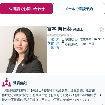
電話でお問い合わせ
メールで面談予約
宮本 向日葵
弁護士
湖都経営法律事務所
滋
大
堅田駅
か
営業時間：09:30~1
賀
津
|
7:30（平日）
ら徒歩4分
県
市
遺言無効
【初回相談料無料】【弁護士4名在籍】相続放棄、遺産分割、遺言書
作成など相続に関するお困りごとはお任せください！預貯金の解約手
続きや不動産の登記手続きに至るまで丁寧にサポートいたします。
【堅田駅東口徒歩4分】【無料駐車場あり】