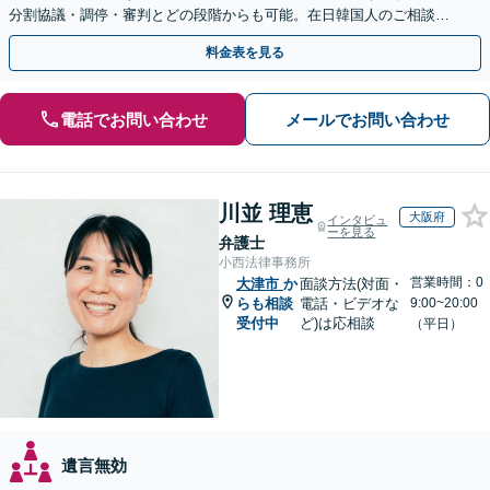
分割協議・調停・審判とどの段階からも可能。在日韓国人のご相談も
対応しております【休日・夜間相談可】
料金表を見る
電話でお問い合わせ
メールでお問い合わせ
川並 理恵
大阪府
インタビュ
ーを見る
弁護士
小西法律事務所
営業時間：0
大津市
か
面談方法(対面・
らも相談
電話・ビデオな
9:00~20:00
受付中
ど)は応相談
（平日）
遺言無効