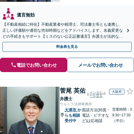
遺言無効
【不動産相続に特化】不動産業者や税理士、司法書士等とも連携し、
正しい評価額や適切な売却時期などをアドバイスします。名義変更な
どの手続きもサポート【ミスのない公正証書遺言】弁護士が法的な観
点から遺言書を作成します。
料金表を見る
電話でお問い合わせ
メールでお問い合わせ
菅尾 英佑
大阪府
インタビュ
ーを見る
弁護士
ウルトラ法律事務所
営業時間：0
大津市
か
面談方法(対面・
らも相談
電話・ビデオな
9:30~17:30
受付中
ど)は応相談
（平日）