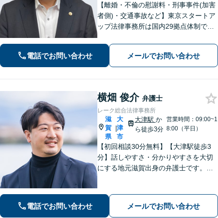
【離婚・不倫の慰謝料・刑事事件(加害
者側)・交通事故など】東京スタートア
ップ法律事務所は国内29拠点体制で全
国対応！【ご自宅からの電話相談にも
対応(法律相談は完全予約制)】各分野で
電話でお問い合わせ
メールでお問い合わせ
専門性の高い弁護士が寄り添い解決を
サポートします。
横畑 俊介
弁護士
レーク総合法律事務所
滋
大
大津駅
か
営業時間：09:00~1
賀
津
|
8:00（平日）
ら徒歩3分
県
市
【初回相談30分無料】【大津駅徒歩3
分】話しやすさ・分かりやすさを大切
にする地元滋賀出身の弁護士です。離
婚や借金、企業法務など皆様の悩みを
丁寧に伺い、最適な解決策をご提案し
ます。一人で抱え込まず、まずはお気
電話でお問い合わせ
メールでお問い合わせ
軽にご相談ください。