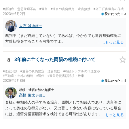
#認知症・意思疎通不能
#遺言
#遺言の真偽鑑定・遺言無効
#公正証書遺言の作成
2023年6月2日
役にたった
3
大石 誠
弁護士
裁判中（まだ終結していない）であれば、今からでも遺言無効確認に
方針転換をすることも可能ですよ。
8
3年前に亡くなった両親の相続に付いて
#遺産分割
#遺言の真偽鑑定・遺言無効
#相続トラブルの代理交渉
#不動産・土地の相続
#調停
#遺留分侵害額請求・放棄
2026年5月8日
役にたった
4
相続・遺言に強い弁護士
髙橋 俊太
弁護士
奥様が被相続人の子である場合、原則として相続人であり、遺言等に
よって奥様の取得分がない、又は著しく少ない内容になっている場合
には、遺留分侵害額請求を検討できる可能性があります。ただし、
「相続は３年以内」という説明は、遺留分そのものではなく、相続登
記の義務化に関する説明と混同されている可能性があります。相続登