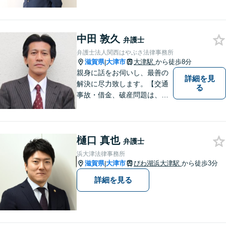
者の方に寄り添い、丁寧・親
切にお話を伺い、信頼関係を
築いていけるよう尽力いたし
中田 敦久
ます。弁護士に依頼するのは
弁護士
敷居が高いとお考えの方も、
弁護士法人関西はやぶさ法律事務所
まずは一度ご相談ください。
滋賀県
大津市
大津駅
から徒歩8分
|
親身に話をお伺いし、最善の
詳細を見
解決に尽力致します。【交通
る
事故・借金、破産問題は、初
回相談料無料】【夜間相談可
（要事前予約）】【弁護士経
験２０年以上】【専用駐車場
樋口 真也
あり】
弁護士
浜大津法律事務所
滋賀県
大津市
びわ湖浜大津駅
から徒歩3分
|
詳細を見る