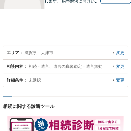
します。 紛争解決に向けいく
つかの解決案を説明し、依頼
者にとって一番良いと思う方
針をアドバイスします。 依頼
者の希望を最大限尊重しなが
ら、適正な範囲で解決を目指
します。
エリア
滋賀県、大津市
変更
相談内容
相続・遺言、遺言の真偽鑑定・遺言無効
変更
詳細条件
未選択
変更
相続に関する診断ツール