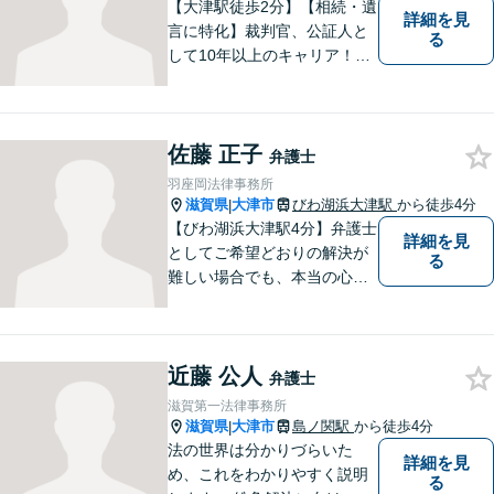
【大津駅徒歩2分】【相続・遺
詳細を見
言に特化】裁判官、公証人と
る
して10年以上のキャリア！親
族の人間関係に配慮し、先を
見据えながら、最大限依頼者
様の利益を守ります。皆様の
佐藤 正子
抱えるお気持ちやご希望をぜ
弁護士
ひお聞かせください！
羽座岡法律事務所
滋賀県
大津市
びわ湖浜大津駅
から徒歩4分
|
【びわ湖浜大津駅4分】弁護士
詳細を見
としてご希望どおりの解決が
る
難しい場合でも、本当の心の
希望を満たせるようにしたい
と考えています。ご相談にお
越しくださった方々が、話し
近藤 公人
やすい雰囲気作りを心掛けて
弁護士
おりますので、お気軽にご相
滋賀第一法律事務所
談ください。
滋賀県
大津市
島ノ関駅
から徒歩4分
|
法の世界は分かりづらいた
詳細を見
め、これをわかりやすく説明
る