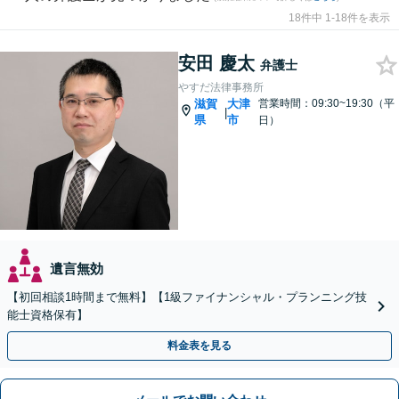
18件中 1-18件を表示
安田 慶太
弁護士
やすだ法律事務所
滋賀
大津
営業時間：09:30~19:30（平
|
県
市
日）
遺言無効
【初回相談1時間まで無料】【1級ファイナンシャル・プランニング技
能士資格保有】
料金表を見る