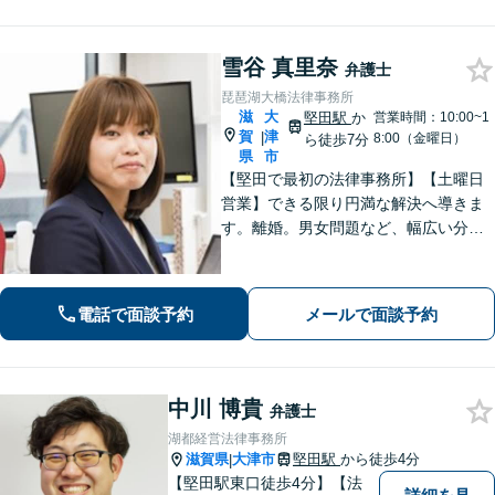
雪谷 真里奈
弁護士
琵琶湖大橋法律事務所
滋
大
堅田駅
か
営業時間：10:00~1
賀
津
|
8:00（金曜日）
ら徒歩7分
県
市
【堅田で最初の法律事務所】【土曜日
営業】できる限り円満な解決へ導きま
す。離婚。男女問題など、幅広い分野
のご相談に対応可能。相談しやすいよ
う、丁寧なヒアリングをいたします。
電話で面談予約
メールで面談予約
中川 博貴
弁護士
湖都経営法律事務所
滋賀県
大津市
堅田駅
から徒歩4分
|
【堅田駅東口徒歩4分】【法