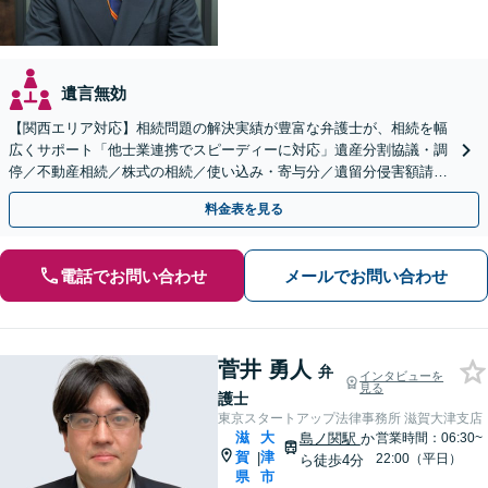
遺言無効
【関西エリア対応】相続問題の解決実績が豊富な弁護士が、相続を幅
広くサポート「他士業連携でスピーディーに対応」遺産分割協議・調
停／不動産相続／株式の相続／使い込み・寄与分／遺留分侵害額請求
／相続放棄（借金の相続）／遺言書作成
料金表を見る
電話でお問い合わせ
メールでお問い合わせ
菅井 勇人
弁
インタビューを
見る
護士
東京スタートアップ法律事務所 滋賀大津支店
滋
大
島ノ関駅
か
営業時間：06:30~
賀
津
|
22:00（平日）
ら徒歩4分
県
市