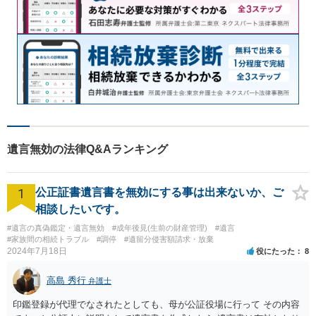
遺言無効の法律Q&Aランキング
1
公正証書遺言書を無効にする事は出来ないか、ご
相談したいです。
#遺言の真偽鑑定・遺言無効
#成年後見(生前の財産管理)
#遺言
#家族間の相続トラブル
#調停
#遺留分侵害額請求・放棄
2024年7月18日
役にたった
8
高島 秀行
弁護士
印鑑登録が代理でなされたとしても、母が公証役場に行って その内容