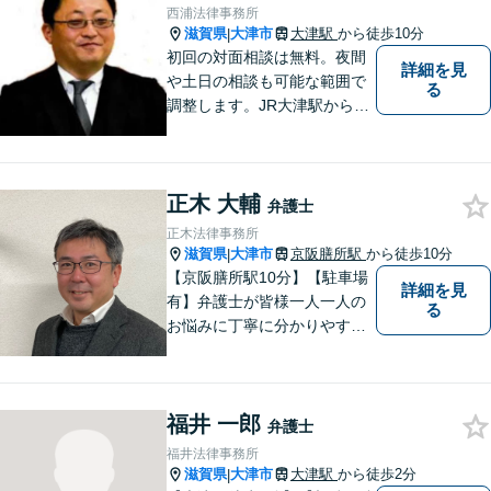
西浦法律事務所
滋賀県
大津市
大津駅
から徒歩10分
|
初回の対面相談は無料。夜間
詳細を見
や土日の相談も可能な範囲で
る
調整します。JR大津駅から徒
歩10分、京阪大津線上栄町駅
から徒歩4分、大津赤十字病院
の前になります。 【滋賀県２
正木 大輔
位 弁護士ドットコムランキ
弁護士
ング（2024年7月-2026年7月
正木法律事務所
現在）】
滋賀県
大津市
京阪膳所駅
から徒歩10分
|
【京阪膳所駅10分】【駐車場
詳細を見
有】弁護士が皆様一人一人の
る
お悩みに丁寧に分かりやすく
お応えいたします。専門家に
よる適切なアドバイスや手続
により、問題解決に向けて前
福井 一郎
進できることがございます。
弁護士
どうぞ当事務所にご相談くだ
福井法律事務所
さい。
滋賀県
大津市
大津駅
から徒歩2分
|