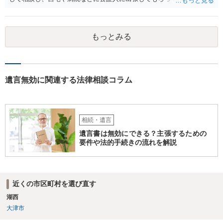
作成するという方法もあります。また、相談して証人を用意してもら
うことも可能です。 ＞不動産名義を父から母に名義変更しておいた方
がいいのではと考えていますがどう思いますか？ 詳細が不明であり何
もっとみる
とも言えないのですが、遺言内容との関わりもあると思いますので、
弁護士に事情等を説明して個別に相談した方がよいように思います。
遺言無効に関連する法律相談コラム
相続・遺言
遺言書は無効にできる？主張するための
要件や法的手続きの流れを解説
近くの市区町村を選び直す
湖西
大津市