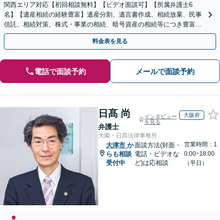
関西エリア対応【初回相談無料】【ビデオ面談可】【所属弁護士6
名】【遺産相続の経験豊富】遺産分割、遺言書作成、相続放棄、民事
信託、相続対策、株式・事業の相続、暗号資産の相続等につき豊富な
対応実績。【バリアフリー】【完全個室対応】
料金表を見る
電話で面談予約
メールで面談予約
日髙 尚
大阪府
インタビュー
を見る
弁護士
大園・日髙法律事務所
営業時間：1
大津市
か
面談方法(対面・
らも相談
電話・ビデオな
0:00~18:00
受付中
ど)は応相談
（平日）