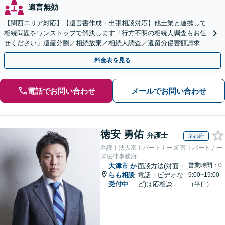
遺言無効
【関西エリア対応】【遺言書作成・出張相談対応】他士業と連携して
相続問題をワンストップで解決します「行方不明の相続人調査もお任
せください」遺産分割／相続放棄／相続人調査／遺留分侵害額請求／
登記など【休日・夜間面談可】【分割払い対応】
料金表を見る
電話でお問い合わせ
メールでお問い合わせ
徳安 勇佑
弁護士
京都府
弁護士法人富士パートナーズ 富士パートナー
ズ法律事務所
営業時間：0
大津市
か
面談方法(対面・
らも相談
電話・ビデオな
9:00~19:00
受付中
ど)は応相談
（平日）