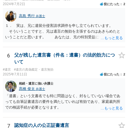
2024年7月2日
役にたった
2
高島 秀行
弁護士
１． 実は、兄に遺留分侵害請求調停を申し立てられています。
そういうことですと、兄は遺言の無効を主張するのはあきらめたと
いうことだと思います。 あなたは、兄の特別受益について立証し
て、遺留分の問題を解決すればよいと思います。 弁護士に面談で
詳しい事情を話して相談された方がよいと思います。
6
父が残した遺言書（件名：遺書）の法的効力につ
いて
#遺言
#遺言の真偽鑑定・遺言無効
2025年7月11日
役にたった
2
相続・遺言に強い弁護士
髙橋 俊太
弁護士
「遺書」という文書名でも特に問題はなく、封をしていない場合であ
っても自筆証書遺言の要件を満たしていれば有効であり、家庭裁判所
での検認手続が必要となります。
7
認知症の人の公正証書遺言