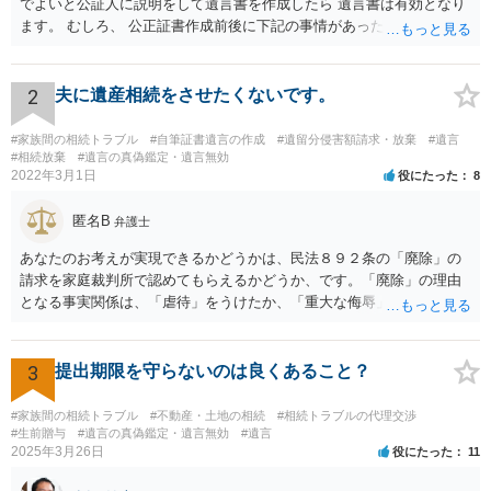
でよいと公証人に説明をして遺言書を作成したら 遺言書は有効となり
ます。 むしろ、 公正証書作成前後に下記の事情があったことが証明で
きれば判断能力がなく 無効だったと主張することが可能です。 翌年1
月に携帯が新しくなった母からの第一声は「ここにいたら殺される」
「面会に来てくれ」で、長男に聞くと「面会は出来ない。俺は携帯電
2
夫に遺産相続をさせたくないです。
話の使い方を教える為に会っている」「母の話は聞かなくて良い」と
電話が切れました。その後の電話でも「食事に毒が入っている」「体
#家族間の相続トラブル
#自筆証書遺言の作成
#遺留分侵害額請求・放棄
#遺言
にチップが埋められている」等、おかしかったです。 当時の診療記
#相続放棄
#遺言の真偽鑑定・遺言無効
2022年3月1日
役にたった
8
録、介護認定の資料、介護記録を取得して 弁護士に面談で相談された
方がよいと思います。
匿名B
弁護士
あなたのお考えが実現できるかどうかは、民法８９２条の「廃除」の
請求を家庭裁判所で認めてもらえるかどうか、です。「廃除」の理由
となる事実関係は、「虐待」をうけたか、「重大な侮辱」を受けた
か、推定相続人たる夫に「その他著しい非行」があったか否かです。
「廃除」は遺言でも可能です（民法８９３条）。 弁護士に具体的な事
情を話して相談して、「廃除」が可能か、実際に法律相談を受けるこ
3
提出期限を守らないのは良くあること？
とをお勧めします。
#家族間の相続トラブル
#不動産・土地の相続
#相続トラブルの代理交渉
#生前贈与
#遺言の真偽鑑定・遺言無効
#遺言
2025年3月26日
役にたった
11