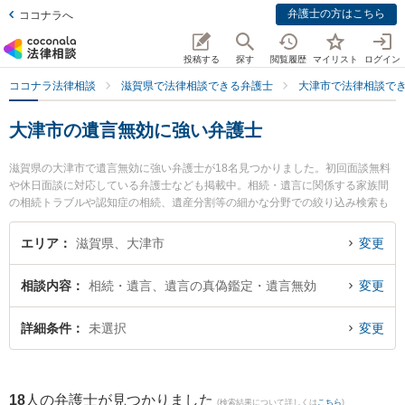
弁護士の方はこちら
ココナラへ
投稿する
探す
閲覧履歴
マイリスト
ログイン
ココナラ法律相談
滋賀県で法律相談できる弁護士
大津市で法律相談で
大津市の遺言無効に強い弁護士
滋賀県の大津市で遺言無効に強い弁護士が18名見つかりました。初回面談無料
や休日面談に対応している弁護士なども掲載中。相続・遺言に関係する家族間
の相続トラブルや認知症の相続、遺産分割等の細かな分野での絞り込み検索も
でき便利です。特にやすだ法律事務所の安田 慶太弁護士や湖都経営法律事務所
の山口 智之弁護士、湖都経営法律事務所の宮本 向日葵弁護士のプロフィール情
エリア
滋賀県、大津市
変更
報や弁護士費用、強みなどが注目されています。『大津市で土日や夜間に発生
した遺言無効のトラブルを今すぐに弁護士に相談したい』『遺言無効のトラブ
相談内容
相続・遺言、遺言の真偽鑑定・遺言無効
変更
ル解決の実績豊富な近くの弁護士を検索したい』『初回相談無料で遺言無効を
法律相談できる大津市内の弁護士に相談予約したい』などでお困りの相談者さ
んにおすすめです。
詳細条件
未選択
変更
18
人の弁護士が見つかりました
(検索結果について詳しくは
こちら
)