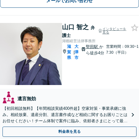
メールでお問い合わせ
山口 智之
弁
インタビューを
見る
護士
湖都経営法律事務所
滋
大
堅田駅
か
営業時間：09:30~1
賀
津
|
7:30（平日）
ら徒歩4分
県
市
遺言無効
【初回相談無料】【年間相談実績400件超】空家対策・事業承継に強
み。相続放棄、遺産分割、遺言書作成など相続に関するお困りごとは
お任せください！チーム体制で案件に臨み、依頼者さまにとって最善
の解決を目指します【堅田駅4分】【無料駐車場あり】
料金表を見る