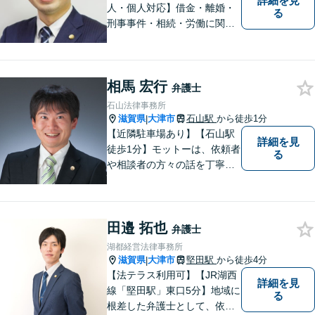
詳細を見
人・個人対応】借金・離婚・
る
刑事事件・相続・労働に関す
るトラブルはお任せくださ
い。顧問契約・企業法務全般
に対応。困りの際はぜひ一度
相馬 宏行
お話をお聞かせください。
弁護士
【無料駐車場あり】
石山法律事務所
滋賀県
大津市
石山駅
から徒歩1分
|
【近隣駐車場あり】【石山駅
詳細を見
徒歩1分】モットーは、依頼者
る
や相談者の方々の話を丁寧に
聞き取り，丁寧に答えるとい
うことです。何か問題を抱え
ておられる方、１人で悩まず
田邉 拓也
にまずは遠慮なくご相談くだ
弁護士
さい。
湖都経営法律事務所
滋賀県
大津市
堅田駅
から徒歩4分
|
【法テラス利用可】【JR湖西
詳細を見
線「堅田駅」東口5分】地域に
る
根差した弁護士として、依頼