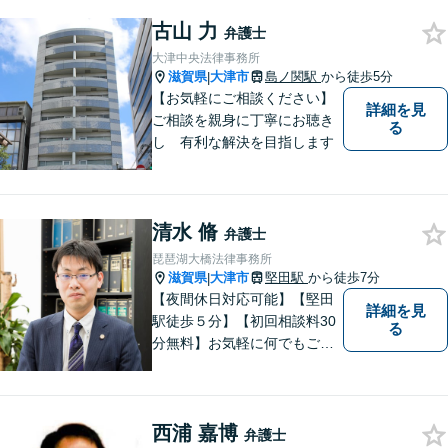
古山 力
弁護士
大津中央法律事務所
滋賀県
大津市
島ノ関駅
から徒歩5分
|
【お気軽にご相談ください】
詳細を見
ご相談を親身に丁寧にお聴き
る
し 有利な解決を目指します
清水 脩
弁護士
琵琶湖大橋法律事務所
滋賀県
大津市
堅田駅
から徒歩7分
|
【夜間休日対応可能】【堅田
詳細を見
駅徒歩５分】【初回相談料30
る
分無料】お気軽に何でもご相
談ください。弁護士は、あな
たの味方です。
西浦 嘉博
弁護士