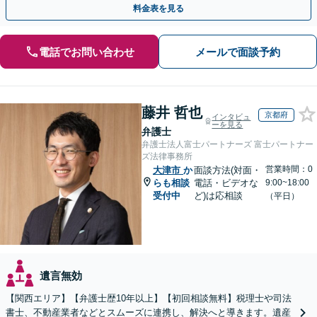
料金表を見る
電話でお問い合わせ
メールで面談予約
藤井 哲也
京都府
インタビュ
ーを見る
弁護士
弁護士法人富士パートナーズ 富士パートナー
ズ法律事務所
営業時間：0
大津市
か
面談方法(対面・
らも相談
電話・ビデオな
9:00~18:00
受付中
ど)は応相談
（平日）
遺言無効
【関西エリア】【弁護士歴10年以上】【初回相談無料】税理士や司法
書士、不動産業者などとスムーズに連携し、解決へと導きます。遺産