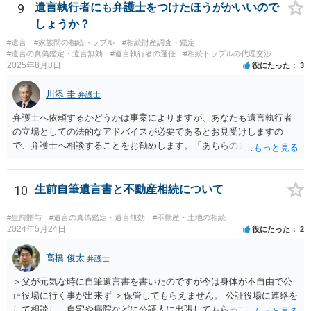
記については、不動産を相続で取得したことを知った日から３年以内
9
遺言執行者にも弁護士をつけたほうがかいいので
に申請する義務があります。一方、遺留分侵害額請求は、相続開始お
しょうか？
よび遺留分を侵害する贈与・遺贈があったことを知った時から１年で
#遺言
#家族間の相続トラブル
#相続財産調査・鑑定
時効にかかります。また、相続開始から１０年が経過すると、認識の
#遺言の真偽鑑定・遺言無効
#遺言執行者の選任
#相続トラブルの代理交渉
有無にかかわらず行使できなくなります。 奥様がご両親の死亡を最近
2025年8月8日
役にたった
3
まで知らなかったのであれば、少なくとも「知った時から１年」の時
効がいつから進むかは慎重に検討する必要があります。ただし、死亡
川添 圭
弁護士
から３年が経過しているとのことですので、早急に戸籍、遺言の有
無、不動産登記、遺産分割協議書の有無を確認した方がよいでしょ
弁護士へ依頼するかどうかは事案によりますが、あなたも遺言執行者
う。特に、お姉様側だけで不動産名義を変更している場合、遺言があ
の立場としての法的なアドバイスが必要であるとお見受けしますの
ったのか、遺産分割協議書が作成されているのか、奥様の署名押印が
で、弁護士へ相談することをお勧めします。「あちらの弁護士」（元
あるのかが重要です。奥様が何も署名していないのであれば、遺留分
嫁と娘の弁護士のことでしょうか）へ聴いても、自分に有利な主張や
以前に、法定相続分や遺産分割未了の問題として整理すべき場合もあ
誘導しかしてこないと思います。
ります。 奥様において戸籍謄本、不動産登記簿、固定資産評価証明
10
生前自筆遺言書と不動産相続について
書、遺言書の有無等を確認し、弁護士に個別に相談した方がよいと思
われます。
#生前贈与
#遺言の真偽鑑定・遺言無効
#不動産・土地の相続
2024年5月24日
役にたった
2
髙橋 俊太
弁護士
＞父が元気な時に自筆遺言書を書いたのですが今は身体が不自由で公
正役場に行く事が出来ず ＞保管してもらえません。 公証役場に連絡を
して相談し、自宅や病院などに公証人に出張してもらって公正証書を