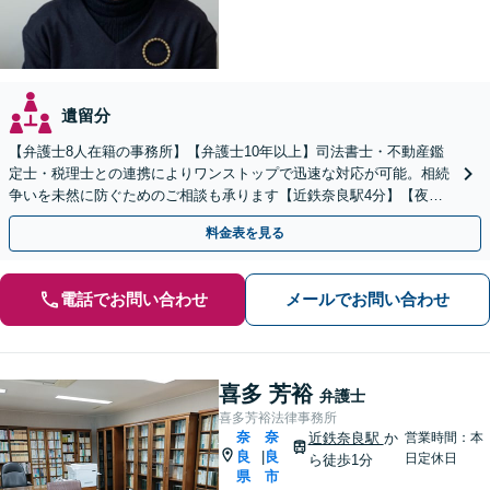
遺留分
【弁護士8人在籍の事務所】【弁護士10年以上】司法書士・不動産鑑
定士・税理士との連携によりワンストップで迅速な対応が可能。相続
争いを未然に防ぐためのご相談も承ります【近鉄奈良駅4分】【夜
間・休日の相談可能】【オンライン相談可能】
料金表を見る
電話でお問い合わせ
メールでお問い合わせ
喜多 芳裕
弁護士
喜多芳裕法律事務所
奈
奈
近鉄奈良駅
か
営業時間：本
良
良
|
日定休日
ら徒歩1分
県
市