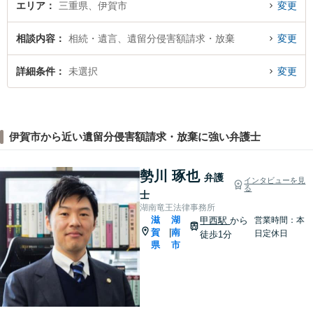
エリア
三重県、伊賀市
変更
相談内容
相続・遺言、遺留分侵害額請求・放棄
変更
詳細条件
未選択
変更
伊賀市から近い遺留分侵害額請求・放棄に強い弁護士
勢川 琢也
弁護
インタビューを見
る
士
湖南竜王法律事務所
滋
湖
甲西駅
から
営業時間：本
賀
南
|
日定休日
徒歩1分
県
市