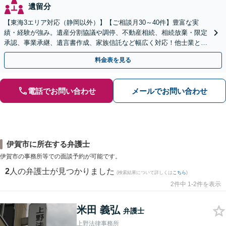
遺留分
【東海3エリア対応（静岡以外）】【ご相談月30～40件】豊富な実
績・経験が強み。遺産分割協議や調停、不動産相続、相続放棄・限定
承認、事業承継、遺言書作成、家族信託など幅広く対応！他士業と連
携して円滑な問題解決を目指します。【初回面談無料】
料金表を見る
電話でお問い合わせ
メールでお問い合わせ
伊賀市に所在する弁護士
伊賀市の事務所等での面談予約が可能です。
2
人の弁護士が見つかりました
(検索結果について詳しくは
こちら
)
2件中 1-2件を表示
米田 義弘
弁護士
上野法律事務所