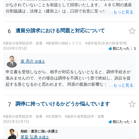
がなされていないことを前提として回答いたします。 ＡＢＣ間の遺産
分割協議は，法律上（建前上）は，口頭で合意に至ったものであって
も有効です。 しかし，口頭で合意したことを立証する方法がありませ
ん。 また，不動産の名義を移転するためには，遺産分割協議書への署
名捺印を得る必要があります。 したがって，残念ながら，「ＡＢＣ間
6
遺留分請求における問題と対応について
の遺産分割協議が有効に成立している」という前提に基づく主張は困
難と思われます。 「ＡＢＣ間の遺産分割協議は未了のまま，ＡとＢが
#遺留分侵害額請求・放棄
#家族間の相続トラブル
#成年後見(生前の財産管理)
死亡し，二次相続が発生した」という前提に基づいて協議を進める必
2024年2月5日
役にたった
1
要があります。 もちろん，Ｃの立場としては，ＡＢＣ間の遺産分割協
議の内容を前提とした主張をすることが最も有利ですが，ＡＢの相続
泉 亮介
弁護士
人は応じない姿勢を示していることから，実現は困難だと思います。
申立書を受領しながら、相手が対応をしないとなると、調停手続きが
主張としては維持しつつも，現実的な解決方法（遺産分割協議の落と
進みませんので、その場合は調停を不調という形で終結し、訴訟を提
しどころ）としては，譲歩することを甘受しなければならないかもし
起する形となるかと思われます。 同居の親族の影響なく、というのは
れません。
難しいでしょう。ただ、裁判や調停の中では主張等が書面で残るた
め、後からひっくり返すということは難しくなってくるかと思われま
す。 公開相談の場でのご相談については、どうしても限界が出てしま
7
調停に持っていけるかどうか悩んでいます
うため、一度個別にご相談をされることをお勧めいたします。
#遺留分侵害額請求・放棄
#生前贈与
#遺留分侵害額請求・放棄
2021年12月7日
役にたった
5
相続・遺言に強い弁護士
尾畠 弘典
弁護士