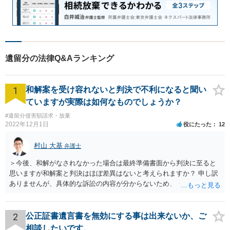
遺留分の法律Q&Aランキング
1
和解案を受け容れないと判決で不利になると聞い
ていますが実際は如何なものでしょうか？
#遺留分侵害額請求・放棄
2022年12月1日
役にたった
12
村山 大基
弁護士
＞今後、和解がなされなかった場合は最終準備書面から判決に至ると
思いますが和解案と判決はほぼ差異はないと考えられますか？ 申し訳
ありませんが、具体的な訴訟の内容が分からないため、 何とも回答が
難しい、といわざるを得ません。 繰り返しになりますが、事情をよく
わかっている代理人弁護士に聞くか、 訴訟資料を持って面談相談に行
ってみましょう。 その上で、一般論として回答するなら、和解案と判
2
公正証書遺言書を無効にする事は出来ないか、ご
決は（ケースによって程度の差はあっても）食い違うことが多いで
相談したいです。