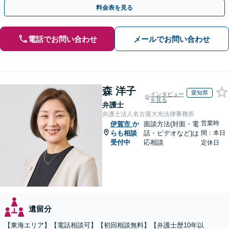
い、納得できる解決を目指します
料金表を見る
電話でお問い合わせ
メールでお問い合わせ
森 洋子
愛知県
インタビュー
を見る
弁護士
弁護士法人名古屋大光法律事務所
営業時
伊賀市
か
面談方法(対面・電
らも相談
話・ビデオなど)は
間：本日
受付中
応相談
定休日
遺留分
【東海エリア】【電話相談可】【初回相談無料】【弁護士歴10年以