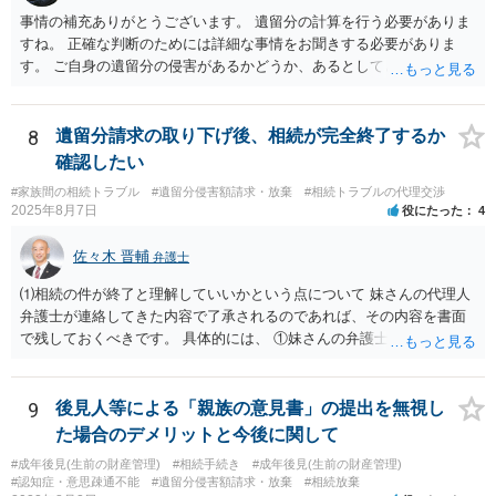
事情の補充ありがとうございます。 遺留分の計算を行う必要がありま
すね。 正確な判断のためには詳細な事情をお聞きする必要がありま
す。 ご自身の遺留分の侵害があるかどうか、あるとしてどの程度の金
額となるかを正確に把握されたいのであれば、一度お近くの弁護士に
相談されるのが良いと思います。
8
遺留分請求の取り下げ後、相続が完全終了するか
確認したい
#家族間の相続トラブル
#遺留分侵害額請求・放棄
#相続トラブルの代理交渉
2025年8月7日
役にたった
4
佐々木 晋輔
弁護士
⑴相続の件が終了と理解していいかという点について 妹さんの代理人
弁護士が連絡してきた内容で了承されるのであれば、その内容を書面
で残しておくべきです。 具体的には、 ①妹さんの弁護士に対して、連
絡してきた内容（遺留分請求は取り下げる、唯一執行されていない母
の預金を振り込めば終了など）を記載した合意書等の書面を作成して
もらう。 ②相談者様はその書面の内容をしっかり確認する。納得でき
9
後見人等による「親族の意見書」の提出を無視し
ない部分があれば、説明を求めたり、修正を求める。 なお、相続に
た場合のデメリットと今後に関して
関してお互いに債権債務がないことを確認する旨を記載してもらいま
#成年後見(生前の財産管理)
#相続手続き
#成年後見(生前の財産管理)
しょう。その記載があれば、相続の件は終了となります。 ③合意書等
#認知症・意思疎通不能
#遺留分侵害額請求・放棄
#相続放棄
が納得できる内容になれば、お互いに署名捺印する。 という流れで