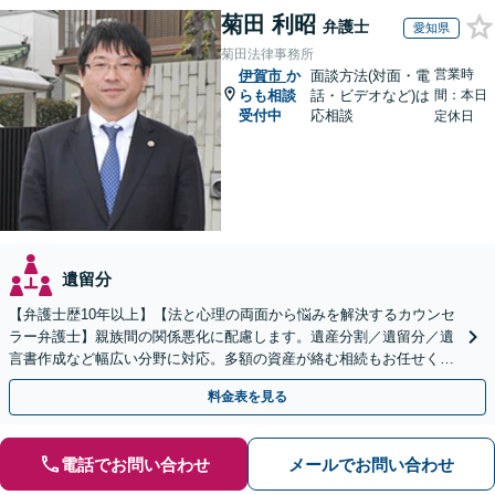
菊田 利昭
弁護士
愛知県
菊田法律事務所
営業時
伊賀市
か
面談方法(対面・電
らも相談
話・ビデオなど)は
間：本日
受付中
応相談
定休日
遺留分
【弁護士歴10年以上】【法と心理の両面から悩みを解決するカウンセ
ラー弁護士】親族間の関係悪化に配慮します。遺産分割／遺留分／遺
言書作成など幅広い分野に対応。多額の資産が絡む相続もお任せくだ
さい。【夜間・休日の相談可能】【駐車場完備】
料金表を見る
電話でお問い合わせ
メールでお問い合わせ