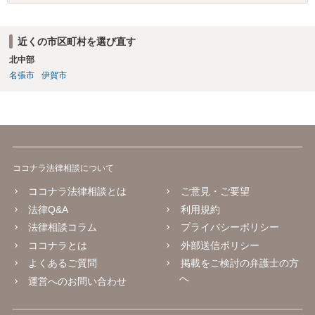
す。 多額の現金の引き出しは、相手に渡ったかどうか、そのとき父
の判断能力など事情によります。 弁護士に面談で詳しい事情を話し
て相談された方がよいと思います。
近くの市区町村を選び直す
北中部
名張市
伊賀市
ココナラ法律相談について
ココナラ法律相談とは
ご意見・ご要望
法律Q&A
利用規約
法律相談コラム
プライバシーポリシー
ココナラとは
外部送信ポリシー
よくあるご質問
掲載をご検討の弁護士の方
へ
運営へのお問い合わせ