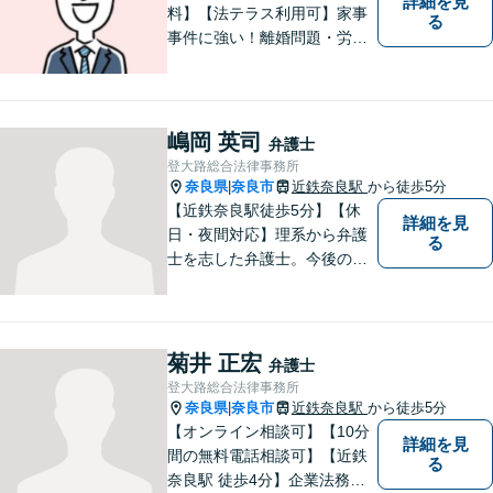
詳細を見
料】【法テラス利用可】家事
る
事件に強い！離婚問題・労働
問題・借金トラブルなど幅広
く解決。丁寧なサポート＆親
身な姿勢を心がけて対応！相
談しやすい弁護士を目指す
嶋岡 英司
弁護士
【夜間・休日面談可】【完全
登大路総合法律事務所
個室】【近鉄奈良駅5分】
奈良県
奈良市
近鉄奈良駅
から徒歩5分
|
【近鉄奈良駅徒歩5分】【休
詳細を見
日・夜間対応】理系から弁護
る
士を志した弁護士。今後の生
活や人間関係など、広い視野
を持って弁護いたします。お
困りごとがあれば、お気軽に
無料相談をご利用ください。
菊井 正宏
弁護士
【Zoom相談可】
登大路総合法律事務所
奈良県
奈良市
近鉄奈良駅
から徒歩5分
|
【オンライン相談可】【10分
詳細を見
間の無料電話相談可】【近鉄
る
奈良駅 徒歩4分】企業法務／