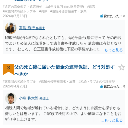
す。 金額は適当ですが、例えば判決で１００万円支払え、という結論
#遺言の真偽鑑定・遺言無効
#成年後見(生前の財産管理)
#遺言
になりそうな場合、 そのまま１００万円を和解案として提示しても、
#家族間の相続トラブル
#調停
#遺留分侵害額請求・放棄
判決と変わらないなら払う側としてはあまり和解に応じようという気
2024年7月18日
役にたった
8
にはなりにくいです。 他方で、７０万円で和解を提示した場合、 「こ
のまま判決で１００万円支払いとなるより、７０万円でまとめた方が
高島 秀行
弁護士
マシ」ということで、 合意の可能性が出てきます。 応じるかどうか
は、判決になったらどうなりそうか、という点についての検討が不可
印鑑登録が代理でなされたとしても、母が公証役場に行って その内容
欠ですので、 初めに述べた通り、代理人と相談するか、資料を持って
でよいと公証人に説明をして遺言書を作成したら 遺言書は有効となり
面談相談に行ってみることをお勧めします。
ます。 むしろ、 公正証書作成前後に下記の事情があったことが証明で
きれば判断能力がなく 無効だったと主張することが可能です。 翌年1
月に携帯が新しくなった母からの第一声は「ここにいたら殺される」
「面会に来てくれ」で、長男に聞くと「面会は出来ない。俺は携帯電
3
父の死亡後に届いた借金の連帯保証、どう対処す
話の使い方を教える為に会っている」「母の話は聞かなくて良い」と
べきか
電話が切れました。その後の電話でも「食事に毒が入っている」「体
#家族間の相続トラブル
#遺留分侵害額請求・放棄
#相続トラブルの代理交渉
にチップが埋められている」等、おかしかったです。 当時の診療記
2026年4月23日
役にたった
8
録、介護認定の資料、介護記録を取得して 弁護士に面談で相談された
方がよいと思います。
小峰 将太郎
弁護士
相続人間で地域が離れている場合には、どのように弁護士を探すかも
難しいとは思います。 ご家族で検討の上で、よい解決になることをお
祈り申し上げます。