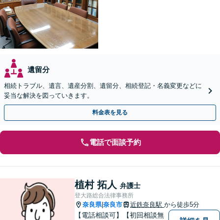
遺留分
相続トラブル、遺言、遺産分割、遺留分、相続登記・名義変更などに
妥当な解決を図っていきます。
料金表を見る
電話で面談予約
植村 拓人
弁護士
登大路総合法律事務所
奈良県
奈良市
近鉄奈良駅
から徒歩5分
|
【電話相談可】【初回相談無