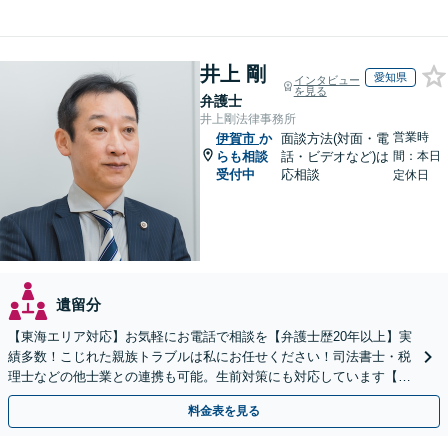
井上 剛
愛知県
インタビュー
を見る
弁護士
井上剛法律事務所
営業時
伊賀市
か
面談方法(対面・電
らも相談
話・ビデオなど)は
間：本日
受付中
応相談
定休日
遺留分
【東海エリア対応】お気軽にお電話で相談を【弁護士歴20年以上】実
績多数！こじれた親族トラブルは私にお任せください！司法書士・税
理士などの他士業との連携も可能。生前対策にも対応しています【夜
間・休日面談可】【完全個室・秘密厳守】
料金表を見る