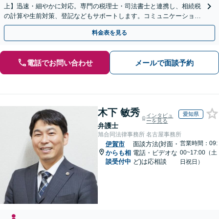
上】迅速・細やかに対応。専門の税理士・司法書士と連携し、相続税
の計算や生前対策、登記などもサポートします。コミュニケーション
を大事にし、より納得できる解決を目指します。
料金表を見る
電話でお問い合わせ
メールで面談予約
木下 敏秀
愛知県
インタビュ
ーを見る
弁護士
旭合同法律事務所 名古屋事務所
営業時間：09:
伊賀市
面談方法(対面・
からも相
電話・ビデオな
00~17:00（土
談受付中
ど)は応相談
日祝日）