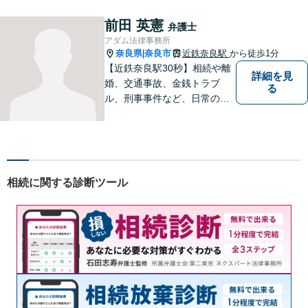
問題／刑事事件など、幅広く
対応します。【夜間／休日対
前田 英憲
弁護士
応可】法律トラブルでお悩み
アダム法律事務所
の方は、お気軽にご相談くだ
奈良県
奈良市
近鉄奈良駅
から徒歩1分
|
さい。
【近鉄奈良駅30秒】相続や離
詳細を見
婚、交通事故、金銭トラブ
る
ル、刑事事件など、日常の中
で突然起こる法律問題に幅広
く対応しています。奈良県で
弁護士をお探しの方は、まず
はお気軽にご相談ください。
【初回相談料60分5,500円】
相続に関する診断ツール
【分かりやすい説明】