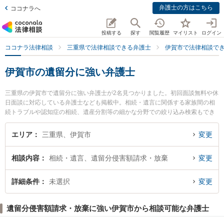
弁護士の方はこちら
ココナラへ
投稿する
探す
閲覧履歴
マイリスト
ログイン
ココナラ法律相談
三重県で法律相談できる弁護士
伊賀市で法律相談で
伊賀市の遺留分に強い弁護士
三重県の伊賀市で遺留分に強い弁護士が2名見つかりました。初回面談無料や休
日面談に対応している弁護士なども掲載中。相続・遺言に関係する家族間の相
続トラブルや認知症の相続、遺産分割等の細かな分野での絞り込み検索もでき
便利です。特に上野法律事務所の米田 義弘弁護士や伊賀中央法律事務所の本城
祐貴弁護士のプロフィール情報や弁護士費用、強みなどが注目されています。
エリア
三重県、伊賀市
変更
『伊賀市で土日や夜間に発生した遺留分のトラブルを今すぐに弁護士に相談し
たい』『遺留分のトラブル解決の実績豊富な近くの弁護士を検索したい』『初
相談内容
相続・遺言、遺留分侵害額請求・放棄
変更
回相談無料で遺留分を法律相談できる伊賀市内の弁護士に相談予約したい』な
どでお困りの相談者さんにおすすめです。
詳細条件
未選択
変更
遺留分侵害額請求・放棄に強い伊賀市から相談可能な弁護士