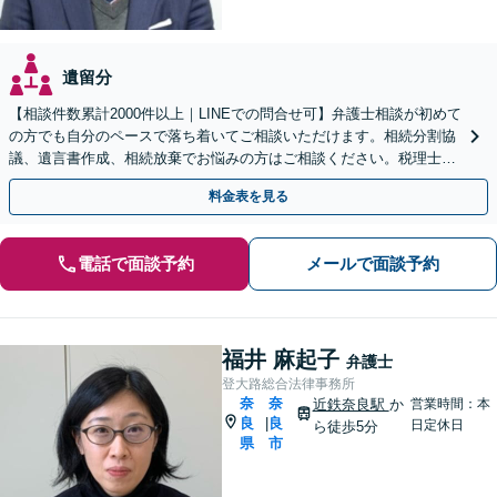
遺留分
【相談件数累計2000件以上｜LINEでの問合せ可】弁護士相談が初めて
の方でも自分のペースで落ち着いてご相談いただけます。相続分割協
議、遺言書作成、相続放棄でお悩みの方はご相談ください。税理士、
司法書士との連携も可【近鉄奈良駅から徒歩５分】
料金表を見る
電話で面談予約
メールで面談予約
福井 麻起子
弁護士
登大路総合法律事務所
奈
奈
近鉄奈良駅
か
営業時間：本
良
良
|
日定休日
ら徒歩5分
県
市