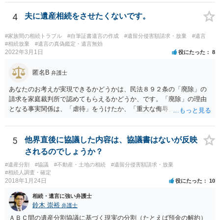
4
夫に遺産相続をさせたくないです。
#家族間の相続トラブル
#自筆証書遺言の作成
#遺留分侵害額請求・放棄
#遺言
#相続放棄
#遺言の真偽鑑定・遺言無効
2022年3月1日
役にたった
8
匿名B
弁護士
あなたのお考えが実現できるかどうかは、民法８９２条の「廃除」の
請求を家庭裁判所で認めてもらえるかどうか、です。「廃除」の理由
となる事実関係は、「虐待」をうけたか、「重大な侮辱」を受けた
か、推定相続人たる夫に「その他著しい非行」があったか否かです。
「廃除」は遺言でも可能です（民法８９３条）。 弁護士に具体的な事
情を話して相談して、「廃除」が可能か、実際に法律相談を受けるこ
5
他界直後に協議した内容は、協議書はないが反映
とをお勧めします。
されるのでしょうか？
#遺産分割
#協議
#不動産・土地の相続
#遺留分侵害額請求・放棄
#相続人調査・確定
2018年1月24日
役にたった
10
相続・遺言に強い弁護士
鈴木 崇裕
弁護士
ＡＢＣ間の遺産分割協議に基づく現実の分割（たとえば預金の解約）