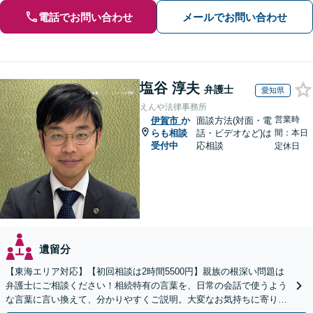
電話でお問い合わせ
メールでお問い合わせ
塩谷 淳夫
弁護士
愛知県
えんや法律事務所
営業時
伊賀市
か
面談方法(対面・電
らも相談
話・ビデオなど)は
間：本日
受付中
応相談
定休日
遺留分
【東海エリア対応】【初回相談は2時間5500円】親族の根深い問題は
弁護士にご相談ください！相続特有の言葉を、日常の会話で使うよう
な言葉に言い換えて、分かりやすくご説明。大変なお気持ちに寄り添