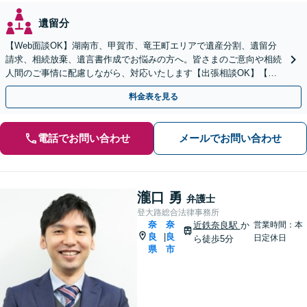
遺留分
【Web面談OK】湖南市、甲賀市、竜王町エリアで遺産分割、遺留分
請求、相続放棄、遺言書作成でお悩みの方へ。皆さまのご意向や相続
人間のご事情に配慮しながら、対応いたします【出張相談OK】【甲
西駅1分】
料金表を見る
電話でお問い合わせ
メールでお問い合わせ
瀧口 勇
弁護士
登大路総合法律事務所
奈
奈
近鉄奈良駅
か
営業時間：本
良
良
|
日定休日
ら徒歩5分
県
市