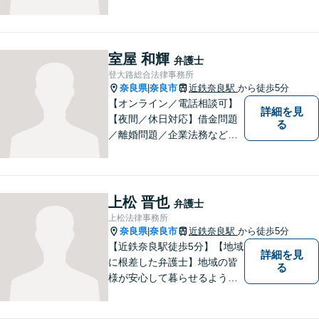
交通事故／遺言・相続／家事
関係など幅広く対応。法律問
題の「入口」から、必要な情
報をご提供します！少しでも
室屋 和輝
弁護士
疑問をお持ちの方は、まずご
登大路総合法律事務所
相談を！
奈良県
奈良市
近鉄奈良駅
から徒歩5分
|
【オンライン／電話相談可】
詳細を見
【夜間／休日対応】借金問題
る
／離婚問題／企業法務など幅
広く対応。皆さまが抱える
様々な問題を解決するお手伝
いをすることはもちろん、皆
さまに安心を与えることを目
上松 晋也
弁護士
指します。【地域に根差した
上松法律事務所
弁護士】まずはお気軽にご相
奈良県
奈良市
近鉄奈良駅
から徒歩5分
|
談ください。
【近鉄奈良駅徒歩5分】【地域
詳細を見
に根差した弁護士】地域の皆
る
様が安心して暮らせるように
力を尽くします。離婚問題／
相続問題／労働問題／不動産