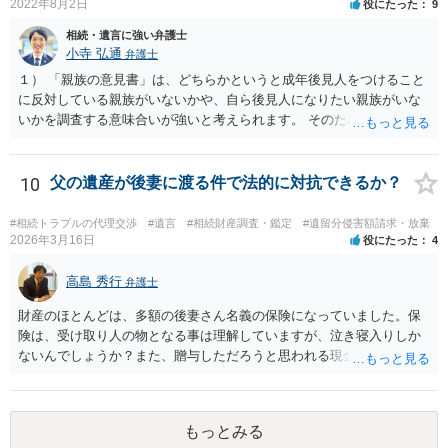
2022年8月2日
役にたった
9
す。 合意書等に署名捺印してもいいか不安があるようでしたら、署名
相続・遺言に強い弁護士
捺印する前に、相談者様も別の弁護士に相談して確認してもらうので
小寺 弘通
弁護士
もいいと思います。 ⑵振込先が弁護士宛であることについて 代理人弁
護士の預り口座を振込先とするのはよくあることです。 問題ないと思
１） 「親族の意見書」は、どちらかというと成年後見人をつけること
います。
に反対している親族がいないかや、自ら後見人になりたい親族がいな
いかを調査する意味合いが強いと考えられます。 そのため、ご相談の
ご事情であれば無視してしまっても特に不都合はないと考えられま
す。 ２） 場合によっては、介護や被後見人の財産の処分等に関して、
後見人から相談があることも考えられます。 また、お祖母さんがお亡
10
父の遺産が後妻に渡る件で法的に対抗できるか？
くなりになった場合、相続人となる可能性がありますが、 その場合は
相続放棄されれば問題ありません。 ３） 完全に拒否する方法はないか
#相続トラブルの代理交渉
#遺言
#相続財産調査・鑑定
#遺留分侵害額請求・放棄
もしれませんが、 関わりを持ちたくないとのことでしたら、親族の意
2026年3月16日
役にたった
4
見書にその旨を記載して提出しておけば良いかも知れません。 後見人
としても、関わりを拒否している親族にあえて連絡をしてくる可能性
高島 秀行
弁護士
は低いと考えられます。 以上、ご参考になさってください。
財産のほとんどは、多額の後妻さん名義の保険になっていました。保
険は、受け取り人の物となる事は理解していますが、泣き寝入りしか
ないんでしょうか？また、贈与しただろうと思われる現金の引き出し
も数年ありました。この現金についても泣き寝入りしかないんでしょ
うか？ 保険は原則として受取人のものですが、遺産全体での保険金
の割合が高い場合、掛け金が一括払いで、保険金が掛け金の額と同様
もっとみる
の額の場合などは特別受益として遺留分の対象となる可能性がありま