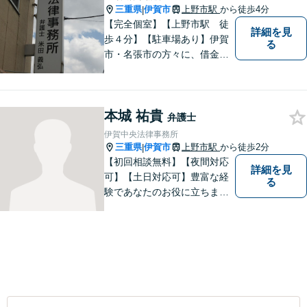
三重県
伊賀市
上野市駅
から徒歩4分
|
【完全個室】【上野市駅 徒
詳細を見
歩４分】【駐車場あり】伊賀
る
市・名張市の方々に、借金、
交通事故の問題から、離婚・
男女問題、相続、労働の問題
まで、幅広い分野でご対応さ
本城 祐貴
せていただきますので、一人
弁護士
で悩まずに、なんでもご相談
伊賀中央法律事務所
ください
三重県
伊賀市
上野市駅
から徒歩2分
|
【初回相談無料】【夜間対応
詳細を見
可】【土日対応可】豊富な経
る
験であなたのお役に立ちま
す。あなたのその悩みは法的
措置で解決できるかもしれま
せん。ぜひご相談ください。