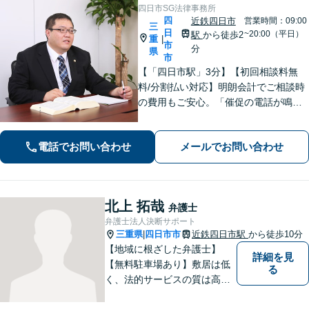
四日市SG法律事務所
四
近鉄四日市
営業時間：09:00
三
日
~20:00（平日）
駅
から徒歩2
重
|
市
分
県
市
【「四日市駅」3分】【初回相談料無
料/分割払い対応】明朗会計でご相談時
の費用もご安心。「催促の電話が鳴り
止まない」「FXや仮想通貨で大損し
た」に対応できます。自己破産や任意
電話でお問い合わせ
メールでお問い合わせ
整理、個人再生など幅広い解決方法を
提示【完全個室で安心】
北上 拓哉
弁護士
弁護士法人決断サポート
三重県
四日市市
近鉄四日市駅
から徒歩10分
|
【地域に根ざした弁護士】
詳細を見
【無料駐車場あり】敷居は低
る
く、法的サービスの質は高く
をモットーに、ご相談者の立