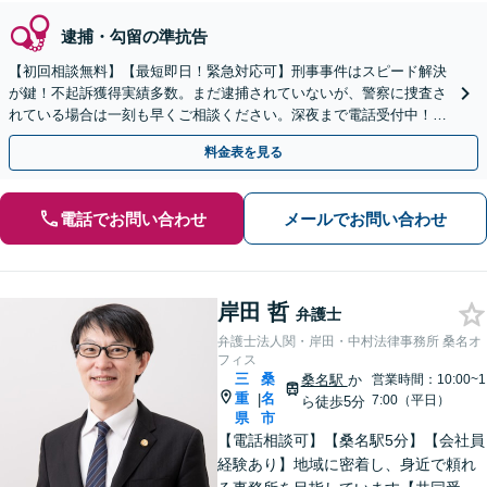
逮捕・勾留の準抗告
【初回相談無料】【最短即日！緊急対応可】刑事事件はスピード解決
が鍵！不起訴獲得実績多数。まだ逮捕されていないが、警察に捜査さ
れている場合は一刻も早くご相談ください。深夜まで電話受付中！痴
漢／盗撮／のぞき／その他性犯罪など
料金表を見る
電話でお問い合わせ
メールでお問い合わせ
岸田 哲
弁護士
弁護士法人関・岸田・中村法律事務所 桑名オ
フィス
三
桑
桑名駅
か
営業時間：10:00~1
重
名
|
7:00（平日）
ら徒歩5分
県
市
【電話相談可】【桑名駅5分】【会社員
経験あり】地域に密着し、身近で頼れ