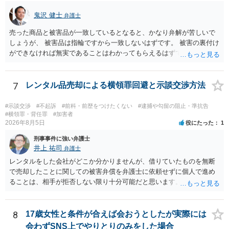
鬼沢 健士
弁護士
売った商品と被害品が一致しているとなると、かなり弁解が苦しいで
しょうが、 被害品は指輪ですから一致しないはずです。 被害の裏付け
ができなければ無実であることはわかってもらえるはずです。
7
レンタル品売却による横領罪回避と示談交渉方法
#示談交渉
#不起訴
#前科・前歴をつけたくない
#逮捕や勾留の阻止・準抗告
#横領罪・背任罪
#加害者
2026年8月5日
役にたった
1
刑事事件に強い弁護士
井上 祐司
弁護士
レンタルをした会社がどこか分かりませんが、借りていたものを無断
で売却したことに関しての被害弁償を弁護士に依頼せずに個人で進め
ることは、相手が拒否しない限り十分可能だと思います。 見積を出し
てもらって、それが妥当か（正規品の市場価格と大きく齟齬がない
か）、弁護士に法律相談において助言をもらえば足りるでしょう。
8
17歳女性と条件が合えば会おうとしたが実際には
会わずSNS上でやりとりのみをした場合