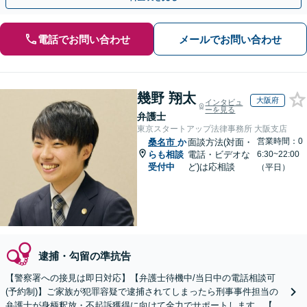
電話でお問い合わせ
メールでお問い合わせ
幾野 翔太
大阪府
インタビュ
ーを見る
弁護士
東京スタートアップ法律事務所 大阪支店
営業時間：0
桑名市
か
面談方法(対面・
らも相談
電話・ビデオな
6:30~22:00
受付中
ど)は応相談
（平日）
逮捕・勾留の準抗告
【警察署への接見は即日対応】【弁護士待機中/当日中の電話相談可
(予約制)】ご家族が犯罪容疑で逮捕されてしまったら刑事事件担当の
弁護士が身柄釈放・不起訴獲得に向けて全力でサポートします。【毎