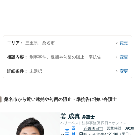
サポートいたします。どんな
年代の方でも安心してご相談
いただける、信頼と実績のあ
る弁護士でありたいと思って
います。まずはお気軽にお電
話ください。
エリア
三重県、桑名市
変更
相談内容
刑事事件、逮捕や勾留の阻止・準抗告
変更
詳細条件
未選択
変更
桑名市から近い逮捕や勾留の阻止・準抗告に強い弁護士
姜 成真
弁護士
ベリーベスト法律事務所 四日市オフィス
四
近鉄四日市
営業時間：09:30
三
日
~21:00（平日）
駅
から徒歩4