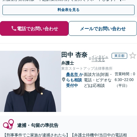
月100名以上の相談実績】【全国対応】
料金表を見る
電話でお問い合わせ
メールでお問い合わせ
田中 杏奈
東京都
インタビュ
ーを見る
弁護士
東京スタートアップ法律事務所
営業時間：0
桑名市
か
面談方法(対面・
らも相談
電話・ビデオな
6:30~22:00
受付中
ど)は応相談
（平日）
逮捕・勾留の準抗告
【刑事事件でご家族が逮捕されたら】【弁護士待機中/当日中の電話相