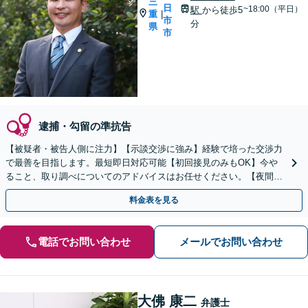
三
日
~18:00（平日）
駅
から徒歩5
重
|
市
分
県
市
逮捕・勾留の準抗告
【被疑者・被告人側に注力】【示談交渉に強み】経験で培った交渉力
で最善を目指します。最短即日対応可能【初回接見のみもOK】今や
ること、取り調べについてのアドバイスはお任せください。【夜間／
休日対応】
料金表を見る
電話でお問い合わせ
メールでお問い合わせ
大佛 康二
弁護士