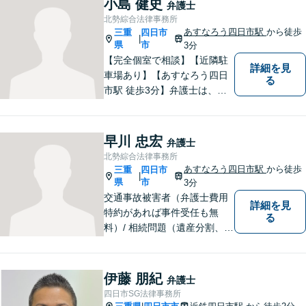
小島 健史
弁護士
得する解決を目指します【交
北勢綜合法律事務所
通事故】示談金の増額に向け
あすなろう四日市駅
から徒歩
三重
四日市
|
尽力
県
市
3分
【完全個室で相談】【近隣駐
詳細を見
車場あり】【あすなろう四日
る
市駅 徒歩3分】弁護士は、依
頼者の方のサポーターです。
わからないことがあれば、何
でも聞いてください。 問題解
早川 忠宏
弁護士
決に向かって一緒に頑張りま
北勢綜合法律事務所
しょう。
あすなろう四日市駅
から徒歩
三重
四日市
|
県
市
3分
交通事故被害者（弁護士費用
詳細を見
特約があれば事件受任も無
る
料）/ 相続問題（遺産分割、遺
言等）。是非一度ご相談くだ
さい。
伊藤 朋紀
弁護士
四日市SG法律事務所