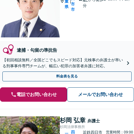
重
|
市
分
県
市
逮捕・勾留の準抗告
【初回相談無料／全国どこでもスピード対応】元検事の弁護士が率い
る刑事事件専門チームが、幅広い犯罪の加害者弁護に対応。
料金表を見る
電話でお問い合わせ
メールでお問い合わせ
杉岡 弘章
弁護士
杉岡法律事務所
四
近鉄四日市
営業時間：09:00