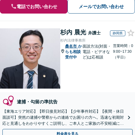
電話でお問い合わせ
メールでお問い合わせ
杉内 晨光
弁護士
静岡県
杉内法律事務所
営業時間：0
桑名市
か
面談方法(対面・
らも相談
電話・ビデオな
9:00~17:30
受付中
ど)は応相談
（平日）
逮捕・勾留の準抗告
【東海エリア対応】【即日接見対応】【少年事件対応】【夜間・休日
面談可】突然の逮捕や警察からの連絡でお困りの方へ。迅速な初期対
応と見通しをわかりやすくご説明し、ご本人とご家族の不安軽減に努
めます。早めにご相談ください。
料金表を見る