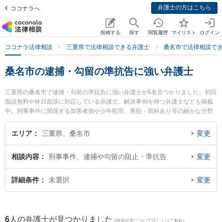
弁護士の方はこちら
ココナラへ
投稿する
探す
閲覧履歴
マイリスト
ログイン
ココナラ法律相談
三重県で法律相談できる弁護士
桑名市で法律相談で
桑名市の逮捕・勾留の準抗告に強い弁護士
三重県の桑名市で逮捕・勾留の準抗告に強い弁護士が6名見つかりました。初回
面談無料や休日面談に対応している弁護士、解決事例を持つ弁護士なども掲載
中。刑事事件に関係する加害者側や少年犯罪、再犯・前科あり等の細かな分野
での絞り込み検索もでき便利です。特に梅村・長谷川法律事務所の梅村 大樹弁
護士や弁護士法人関・岸田・中村法律事務所 桑名オフィスの岸田 哲弁護士、伊
エリア
三重県、桑名市
変更
勢湾総合法律事務所の松井 太一弁護士のプロフィール情報や弁護士費用、強み
などが注目されています。『桑名市で土日や夜間に発生した逮捕・勾留の準抗
相談内容
刑事事件、逮捕や勾留の阻止・準抗告
変更
告のトラブルを今すぐに弁護士に相談したい』『逮捕・勾留の準抗告のトラブ
ル解決の実績豊富な近くの弁護士を検索したい』『初回相談無料で逮捕・勾留
の準抗告を法律相談できる桑名市内の弁護士に相談予約したい』などでお困り
詳細条件
未選択
変更
の相談者さんにおすすめです。
6
人の弁護士が見つかりました
(検索結果について詳しくは
こちら
)