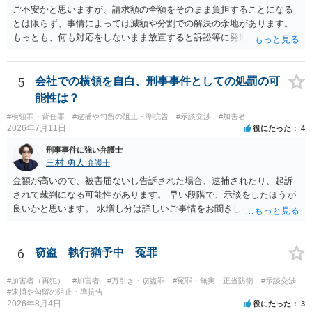
ご不安かと思いますが、請求額の全額をそのまま負担することになる
とは限らず、事情によっては減額や分割での解決の余地があります。
もっとも、何も対応をしないまま放置すると訴訟等に発展してしまう
可能性がありますので、お早めに弁護士にご相談されることをおすす
めします。
5
会社での横領を自白、刑事事件としての処罰の可
能性は？
#横領罪・背任罪
#逮捕や勾留の阻止・準抗告
#示談交渉
#加害者
2026年7月11日
役にたった
4
刑事事件に強い弁護士
三村 勇人
弁護士
金額が高いので、被害届ないし告訴された場合、逮捕されたり、起訴
されて裁判になる可能性があります。 早い段階で、示談をしたほうが
良いかと思います。 水増し分は詳しいご事情をお聞きしなければお答
えできません。
6
窃盗 執行猶予中 冤罪
#加害者（再犯）
#加害者
#万引き・窃盗罪
#冤罪・無実・正当防衛
#示談交渉
#逮捕や勾留の阻止・準抗告
2026年8月4日
役にたった
3