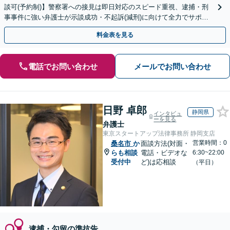
談可(予約制)】警察署への接見は即日対応のスピード重視、逮捕・刑
事事件に強い弁護士が示談成功・不起訴(減刑)に向けて全力でサポー
トします。【加害者側の相談専門】
料金表を見る
電話でお問い合わせ
メールでお問い合わせ
日野 卓郎
静岡県
インタビュ
ーを見る
弁護士
東京スタートアップ法律事務所 静岡支店
営業時間：0
桑名市
か
面談方法(対面・
らも相談
電話・ビデオな
6:30~22:00
受付中
ど)は応相談
（平日）
逮捕・勾留の準抗告