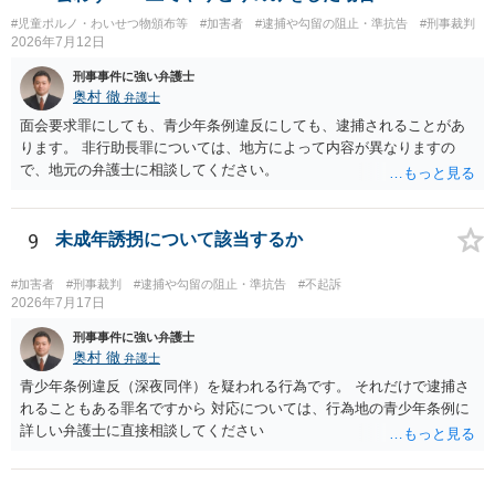
#児童ポルノ・わいせつ物頒布等
#加害者
#逮捕や勾留の阻止・準抗告
#刑事裁判
2026年7月12日
刑事事件に強い弁護士
奥村 徹
弁護士
面会要求罪にしても、青少年条例違反にしても、逮捕されることがあ
ります。 非行助長罪については、地方によって内容が異なりますの
で、地元の弁護士に相談してください。
9
未成年誘拐について該当するか
#加害者
#刑事裁判
#逮捕や勾留の阻止・準抗告
#不起訴
2026年7月17日
刑事事件に強い弁護士
奥村 徹
弁護士
青少年条例違反（深夜同伴）を疑われる行為です。 それだけで逮捕さ
れることもある罪名ですから 対応については、行為地の青少年条例に
詳しい弁護士に直接相談してください