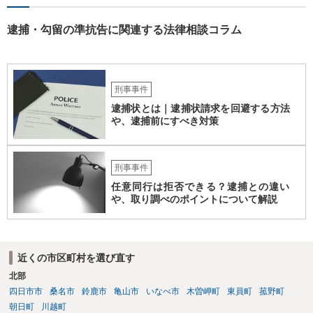
逮捕・勾留の準抗告に関連する法律相談コラム
刑事事件
逮捕状とは｜逮捕状請求を回避する方法
や、逮捕前にすべき対策
刑事事件
任意同行は拒否できる？逮捕との違い
や、取り調べのポイントについて解説
近くの市区町村を選び直す
北部
四日市市
桑名市
鈴鹿市
亀山市
いなべ市
木曽岬町
東員町
菰野町
朝日町
川越町