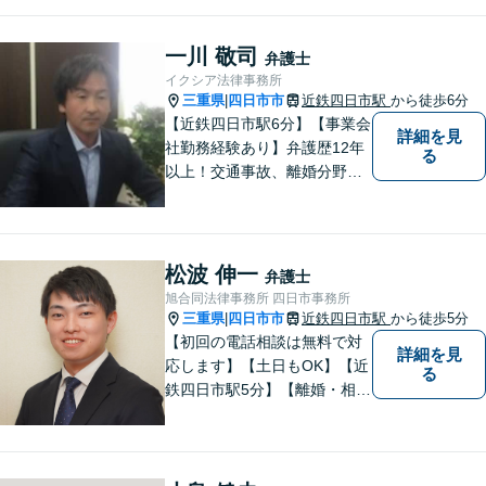
場に立って、問題の解決を目
指します。交通事故／借金問
題／離婚問題／相続問題／企
一川 敬司
弁護士
業法務など、幅広く対応可
イクシア法律事務所
能。【明確な料金体系】どう
三重県
四日市市
近鉄四日市駅
から徒歩6分
|
ぞご連絡ください。
【近鉄四日市駅6分】【事業会
詳細を見
社勤務経験あり】弁護歴12年
る
以上！交通事故、離婚分野に
強みをもつ弁護士。皆様の立
場に立ち、最善の解決策を模
索し、迅速に動いてまいりま
す。明瞭会計を心がけていま
松波 伸一
弁護士
す。まずはお気軽にご相談
旭合同法律事務所 四日市事務所
を！
三重県
四日市市
近鉄四日市駅
から徒歩5分
|
【初回の電話相談は無料で対
詳細を見
応します】【土日もOK】【近
る
鉄四日市駅5分】【離婚・相続
問題】困っている方の力にな
れる様、話を聞き、寄り添い
ます【後見業務などの民事・
刑事事件全般】双方ともに納