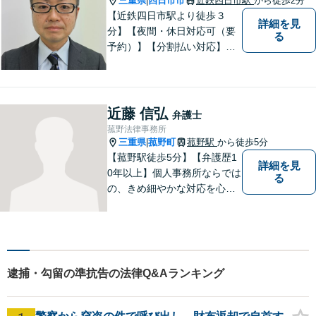
三重県
四日市市
近鉄四日市駅
から徒歩2分
|
【近鉄四日市駅より徒歩３
詳細を見
分】【夜間・休日対応可（要
る
予約）】【分割払い対応】
【弁護士歴１０年以上】 法律
相談を大切にしています。ま
ずはできる限り丁寧にお聞き
して、一緒に解決方法を考え
近藤 信弘
弁護士
る手助けをさせていただけれ
菰野法律事務所
ばと思いますので、お気軽に
三重県
菰野町
菰野駅
から徒歩5分
|
ご相談ください。
【菰野駅徒歩5分】【弁護歴1
詳細を見
0年以上】個人事務所ならでは
る
の、きめ細やかな対応を心が
けています。「相談してよか
った」と思っていただけるよ
う、最後まで粘り強く弁護を
行います！【完全個室】
逮捕・勾留の準抗告の法律Q&Aランキング