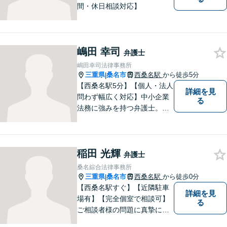
間・休日相談対応】
嶋田 幸司
弁護士
嶋田幸司法律事務所
三重県
桑名市
西桑名駅
から徒歩5分
|
【西桑名駅5分】【個人・法人
詳細を見
問わず幅広く対応】中小企業
る
法務に強みを持つ弁護士。個
人事務所ならではのきめ細や
かさが特徴です。依頼者様の
本質的な問題解決に貢献いた
稲田 光輝
します。お困りごとは、お気
弁護士
軽にご相談ください。
桑名綜合法律事務所
三重県
桑名市
西桑名駅
から徒歩0分
|
【西桑名駅すぐ】【近隣駐車
詳細を見
場有】【完全個室で相談可】
る
ご相談者様の問題に真摯に向
き合い、解決に向けて全力で