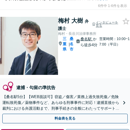
6件中 1-6件を表示
梅村 大樹
弁
インタビューを
見る
護士
梅村・長谷川法律事務所
三
桑
桑名駅
か
営業時間：10:00~1
重
名
|
7:00（平日）
ら徒歩4分
県
市
逮捕・勾留の準抗告
【桑名駅5分】【WEB面談可】窃盗／傷害／業務上過失致死傷／危険
運転致死傷／薬物事件など、あらゆる刑事事件に対応！逮捕直後から
裁判における弁護活動まで、刑事手続きの全般にわたってサポートし
ます【完全個室対応】【休日・夜間相談可】
料金表を見る