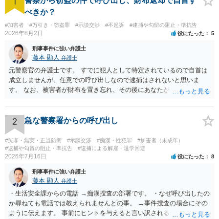
1
警察から窃盗の件で呼び出し、財布返却で自首す
べきか？
#加害者
#万引き・窃盗罪
#示談交渉
#不起訴
#逮捕や勾留の阻止・準抗告
2026年8月2日
役にたった
5
刑事事件に強い弁護士
藤本 顯人
弁護士
元警察官の弁護士です。 すでに犯人として特定されているので自首は
成立しませんが、任意での呼び出しなので逮捕はされないと思いま
す。 なお、被害者が財布を置き忘れ、その後にあなたがトイレに入
り、再び被害者がトイレに戻ったら財布が無かったような事情がある
と言い逃れはかなり厳しいものと思います。
2
急な警察署からの呼び出し
#冤罪・無実・正当防衛
#示談交渉
#痴漢・性犯罪
#加害者（未成年）
#逮捕や勾留の阻止・準抗告
#逮捕による解雇・退学回避
2026年7月16日
役にたった
8
刑事事件に強い弁護士
藤本 顯人
弁護士
・生活安全課からの電話 →痴漢捜査の部署です。 ・なぜ呼び出したの
か尋ねても電話では教えられませんとの事。 →事件捜査の場合にその
ように伝えます。 事前にヒントを与えると言い訳されるからです。 ・