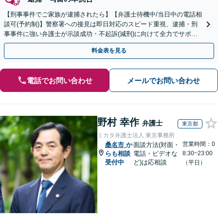
【刑事事件でご家族が逮捕されたら】【弁護士待機中/当日中の電話相
談可(予約制)】警察署への接見は即日対応のスピード重視、逮捕・刑
事事件に強い弁護士が示談成功・不起訴(減刑)に向けて全力でサポー
トします。【加害者側の相談専門】
料金表を見る
電話でお問い合わせ
メールでお問い合わせ
野村 幸作
弁護士
東京都
ミカタ弁護士法人 東京事務所
営業時間：0
桑名市
か
面談方法(対面・
らも相談
電話・ビデオな
8:30~23:00
受付中
ど)は応相談
（平日）