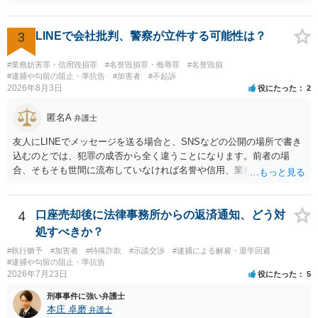
満員電車の中でかなり女性と密着してしまった可能性があるとの心当
たり →やはり痴漢として疑われているのでは。 そもそも痴漢をやって
ないのであれば、何も疑われる筋合いは無いわけですし狼狽える必要
3
LINEで会社批判、警察が立件する可能性は？
はないですね。
#業務妨害罪・信用毀損罪
#名誉毀損罪・侮辱罪
#名誉毀損
#逮捕や勾留の阻止・準抗告
#加害者
#不起訴
2026年8月3日
役にたった
2
匿名A
弁護士
友人にLINEでメッセージを送る場合と、SNSなどの公開の場所で書き
込むのとでは、犯罪の成否から全く違うことになります。前者の場
合、そもそも世間に流布していなければ名誉や信用、業務にかかる犯
罪は成立しないことになります。
4
口座売却後に法律事務所からの返済通知、どう対
処すべきか？
#執行猶予
#加害者
#特殊詐欺
#示談交渉
#逮捕による解雇・退学回避
#逮捕や勾留の阻止・準抗告
2026年7月23日
役にたった
5
刑事事件に強い弁護士
本庄 卓磨
弁護士