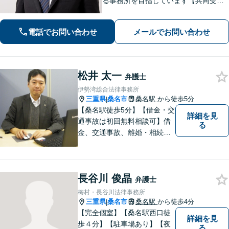
る事務所を目指しています【共同受任
可】相談後、少しでも前進できるよう
全力を尽くします。一人で悩まず、お
電話でお問い合わせ
メールでお問い合わせ
気軽にご相談ください【夜間土日相談
可（要予約）】
松井 太一
弁護士
伊勢湾総合法律事務所
三重県
桑名市
桑名駅
から徒歩5分
|
【桑名駅徒歩5分】【借金・交
詳細を見
通事故は初回無料相談可】借
る
金、交通事故、離婚・相続、
刑事事件など。難しい専門用
語はなるべく使わずに、分か
りやすい説明を心がけており
長谷川 俊晶
ます。地域密着型の法律事務
弁護士
所です。お気軽にどうぞ【弁
梅村・長谷川法律事務所
護士費用特約保険・法テラス
三重県
桑名市
桑名駅
から徒歩4分
|
利用可】
【完全個室】【桑名駅西口徒
詳細を見
歩４分】【駐車場あり】【夜
る