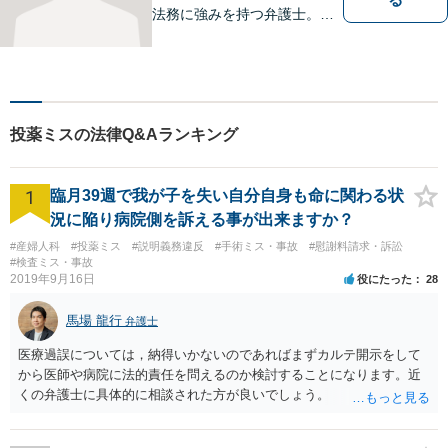
法務に強みを持つ弁護士。個
人事務所ならではのきめ細や
かさが特徴です。依頼者様の
本質的な問題解決に貢献いた
します。お困りごとは、お気
軽にご相談ください。
投薬ミスの法律Q&Aランキング
1
臨月39週で我が子を失い自分自身も命に関わる状
況に陥り病院側を訴える事が出来ますか？
#産婦人科
#投薬ミス
#説明義務違反
#手術ミス・事故
#慰謝料請求・訴訟
#検査ミス・事故
2019年9月16日
役にたった
28
馬場 龍行
弁護士
医療過誤については，納得いかないのであればまずカルテ開示をして
から医師や病院に法的責任を問えるのか検討することになります。近
くの弁護士に具体的に相談された方が良いでしょう。