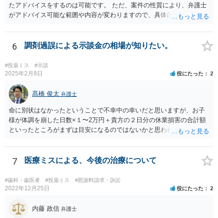
たアドバイスをするのは可能です。 ただ、案件の性質により、弁護士
がアドバイス可能な範囲や内容が変わりますので、具体的な状況と共
にお問合せください（弁護士費用も個別にお答えすること可能で
す）。
6
調剤過誤による示談金の相場が知りたい。
#投薬ミス
#示談
2025年2月8日
役にたった
2
髙橋 俊太
弁護士
命に別状はなかったということで不幸中の幸いだと思いますが、お子
様が体調を崩した日数×１〜2万円＋貴方の２日分の休業損害の合計額
といったところがまずは目安になるのではないかと思われます。
7
医療ミスによる、今後の治療について
#歯科・歯医者
#投薬ミス
#慰謝料請求・訴訟
2022年12月25日
役にたった
2
内藤 政信
弁護士