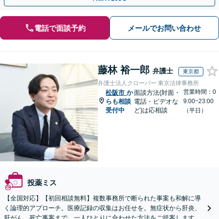
電話で面談予約
メールでお問い合わせ
藤林 裕一郎
弁護士
東京都
弁護士法人クローバー 東京法律事務所
営業時間：0
松阪市
か
面談方法(対面・
らも相談
電話・ビデオな
9:00~23:00
受付中
ど)は応相談
（平日）
投薬ミス
【全国対応】【初回相談無料】複数事務所で断られた事案も和解に導
く論理的アプローチ。医療記録の収集はお任せを。無症状から肝炎、
肝がん、死亡事案まで、一人ひとりに合わせた方法をご提案します。