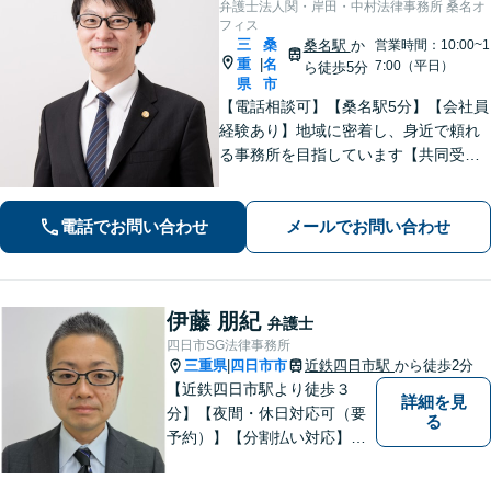
弁護士法人関・岸田・中村法律事務所 桑名オ
フィス
三
桑
桑名駅
か
営業時間：10:00~1
重
名
|
7:00（平日）
ら徒歩5分
県
市
【電話相談可】【桑名駅5分】【会社員
経験あり】地域に密着し、身近で頼れ
る事務所を目指しています【共同受任
可】相談後、少しでも前進できるよう
全力を尽くします。一人で悩まず、お
電話でお問い合わせ
メールでお問い合わせ
気軽にご相談ください【夜間土日相談
可（要予約）】
伊藤 朋紀
弁護士
四日市SG法律事務所
三重県
四日市市
近鉄四日市駅
から徒歩2分
|
【近鉄四日市駅より徒歩３
詳細を見
分】【夜間・休日対応可（要
る
予約）】【分割払い対応】
【弁護士歴１０年以上】 法律
相談を大切にしています。ま