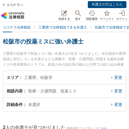
弁護士の方はこちら
ココナラへ
投稿する
探す
閲覧履歴
マイリスト
ログイン
ココナラ法律相談
三重県で法律相談できる弁護士
松阪市で法律相談で
松阪市の投薬ミスに強い弁護士
三重県の松阪市で投薬ミスに強い弁護士が2名見つかりました。休日面談や夜間
面談に対応している弁護士なども掲載中。医療・介護問題に関係する歯科治療
ミスや美容整形のトラブル、産婦人科の訴訟等の細かな分野での絞り込み検索
もでき便利です。特に本庄法律事務所の本庄 美和子弁護士や山本法律事務所の
山本 哲也弁護士のプロフィール情報や弁護士費用、強みなどが注目されていま
エリア
三重県、松阪市
変更
す。『松阪市で土日や夜間に発生した投薬ミスのトラブルを今すぐに弁護士に
相談したい』『投薬ミスのトラブル解決の実績豊富な近くの弁護士を検索した
相談内容
医療・介護問題、投薬ミス
変更
い』『初回相談無料で投薬ミスを法律相談できる松阪市内の弁護士に相談予約
したい』などでお困りの相談者さんにおすすめです。
詳細条件
未選択
変更
2
人の弁護士が見つかりました
(検索結果について詳しくは
こちら
)