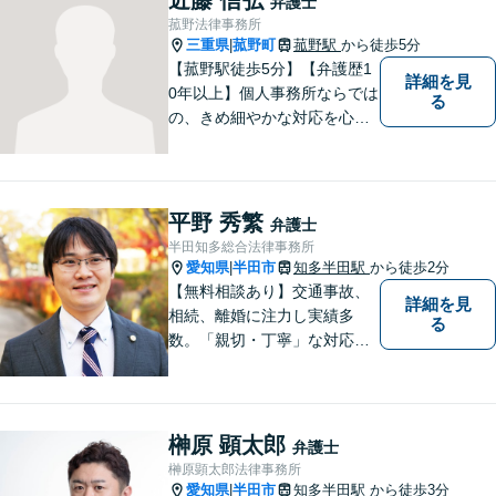
弁護士
業法務など、幅広く対応可
菰野法律事務所
能。【明確な料金体系】どう
三重県
菰野町
菰野駅
から徒歩5分
|
ぞご連絡ください。
【菰野駅徒歩5分】【弁護歴1
詳細を見
0年以上】個人事務所ならでは
る
の、きめ細やかな対応を心が
けています。「相談してよか
った」と思っていただけるよ
う、最後まで粘り強く弁護を
行います！【完全個室】
平野 秀繁
弁護士
半田知多総合法律事務所
愛知県
半田市
知多半田駅
から徒歩2分
|
【無料相談あり】交通事故、
詳細を見
相続、離婚に注力し実績多
る
数。「親切・丁寧」な対応
で、事務所が一丸となり全力
サポートします。【平日夜間
対応】【完全個室相談】
榊原 顕太郎
弁護士
榊原顕太郎法律事務所
愛知県
半田市
知多半田駅
から徒歩3分
|