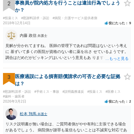
2
事務員が院内処方を行うことは違法行為でしょう
か？
#投薬ミス
#慰謝料請求・訴訟
#病院・介護サービス提供者側
2018年12月14日
役にたった
9
内藤 政信
弁護士
見解が分かれてますね。 医師の管理下であれば問題はないという考え
に 基ずいて多くの医院が資格のない者に薬を出さ せているようです。
調合はだめだがピッキングはいいという意見もあ りますね。 また患者
の負担軽減のために、薬剤師なく院内 処方を積極的に進めてる医者も
いますね。 院外とではかなり金額が低くなるようです。 したがって、
違法とは断じきれないですね。 あなたが罪になることは、まったくあ
3
医療過誤による損害賠償請求の可否と必要な証拠
りません。 やめるなら、２週間ルールにのっとってやめたほう がいい
は？
でしょう。
#慰謝料請求・訴訟
#手術ミス・事故
#説明義務違反
#投薬ミス
#医療ミス
#歯科・歯医者
2026年3月2日
役にたった
2
松本 翔馬
弁護士
リスク説明書が無い場合は、ご質問者側がやや有利に主張できる場合
があるでしょう。 病院側が謝罪も返信もないことは不誠実な対応であ