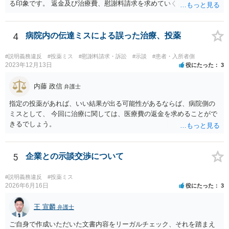
る印象です。 返金及び治療費、慰謝料請求を求めていくことになるか
と思います。 ご自身で内容証明を出すこともあり得ますが、弁護士が
代理人として病院側との交渉窓口となることも方法の一つです。 ご自
身で内容証明を出される場合、書面にご質問者の不利になる事情を記
4
病院内の伝達ミスによる誤った治療、投薬
載した場合はそれ以降の交渉ハードルが上がってしまうため慎重に検
討されるとよいでしょう。
#説明義務違反
#投薬ミス
#慰謝料請求・訴訟
#示談
#患者・入所者側
2023年12月13日
役にたった
3
内藤 政信
弁護士
指定の投薬があれば、いい結果が出る可能性があるならば、病院側の
ミスとして、 今回に治療に関しては、医療費の返金を求めることがで
きるでしょう。
5
企業との示談交渉について
#説明義務違反
#投薬ミス
2026年6月16日
役にたった
3
王 宣麟
弁護士
ご自身で作成いただいた文書内容をリーガルチェック、それを踏まえ