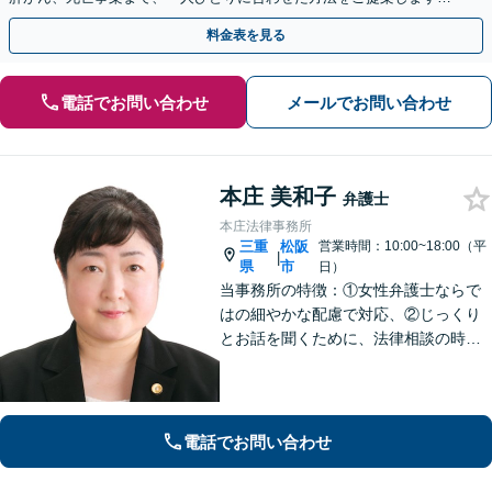
手続きの負担を減らし、権利を守ります。
料金表を見る
電話でお問い合わせ
メールでお問い合わせ
本庄 美和子
弁護士
本庄法律事務所
三重
松阪
営業時間：10:00~18:00（平
|
県
市
日）
当事務所の特徴：①女性弁護士ならで
はの細やかな配慮で対応、②じっくり
とお話を聞くために、法律相談の時間
は1時間枠の設定（ただし，初回30分間
分は無料）
電話でお問い合わせ