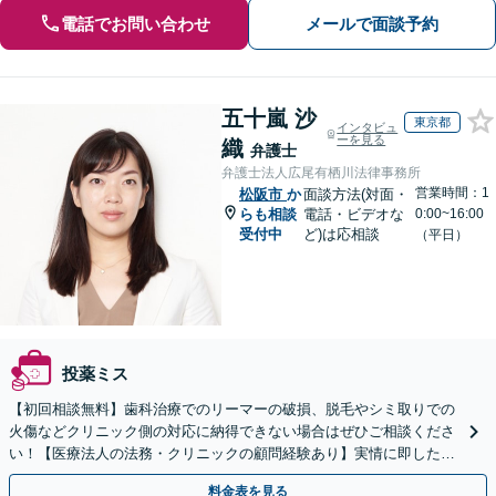
電話でお問い合わせ
メールで面談予約
五十嵐 沙
東京都
インタビュ
ーを見る
織
弁護士
弁護士法人広尾有栖川法律事務所
営業時間：1
松阪市
か
面談方法(対面・
らも相談
電話・ビデオな
0:00~16:00
受付中
ど)は応相談
（平日）
投薬ミス
【初回相談無料】歯科治療でのリーマーの破損、脱毛やシミ取りでの
火傷などクリニック側の対応に納得できない場合はぜひご相談くださ
い！【医療法人の法務・クリニックの顧問経験あり】実情に即したア
ドバイスで、納得のできるトラブルの解決を目指します。
料金表を見る