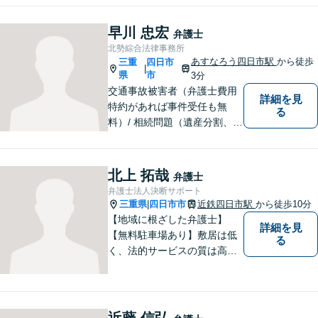
ずはできる限り丁寧にお聞き
して、一緒に解決方法を考え
早川 忠宏
弁護士
る手助けをさせていただけれ
北勢綜合法律事務所
ばと思いますので、お気軽に
あすなろう四日市駅
から徒歩
三重
四日市
|
ご相談ください。
県
市
3分
交通事故被害者（弁護士費用
詳細を見
特約があれば事件受任も無
る
料）/ 相続問題（遺産分割、遺
言等）。是非一度ご相談くだ
さい。
北上 拓哉
弁護士
弁護士法人決断サポート
三重県
四日市市
近鉄四日市駅
から徒歩10分
|
【地域に根ざした弁護士】
詳細を見
【無料駐車場あり】敷居は低
る
く、法的サービスの質は高く
をモットーに、ご相談者の立
場に立って、問題の解決を目
指します。交通事故／借金問
題／離婚問題／相続問題／企
近藤 信弘