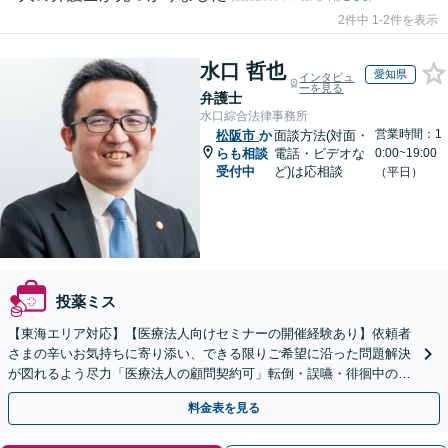
2件中 1-2件を表示
水口 哲也
愛知県
インタビュ
ーを見る
弁護士
水口綜合法律事務所
営業時間：1
松阪市
か
面談方法(対面・
らも相談
電話・ビデオな
0:00~19:00
受付中
ど)は応相談
（平日）
投薬ミス
【東海エリア対応】【医療法人向けセミナーの開催経験あり】依頼者
さまの辛いお気持ちに寄り添い、できる限りご希望に沿った問題解決
が図れるよう尽力「医療法人の顧問契約可」転倒・誤嚥・徘徊中の事
故など、介護事故のご相談も対応【休日・夜間相談可】
料金表を見る