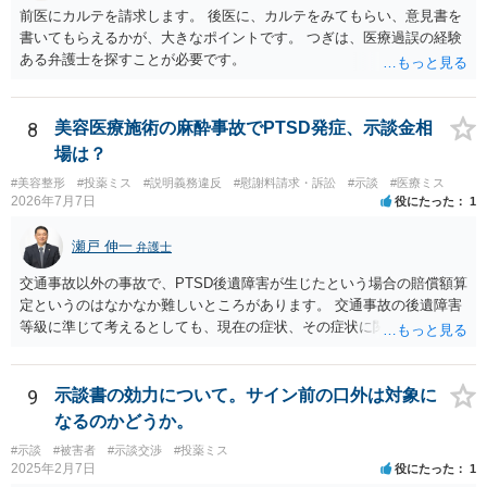
前医にカルテを請求します。 後医に、カルテをみてもらい、意見書を
書いてもらえるかが、大きなポイントです。 つぎは、医療過誤の経験
ある弁護士を探すことが必要です。
8
美容医療施術の麻酔事故でPTSD発症、示談金相
場は？
#美容整形
#投薬ミス
#説明義務違反
#慰謝料請求・訴訟
#示談
#医療ミス
2026年7月7日
役にたった
1
瀬戸 伸一
弁護士
交通事故以外の事故で、PTSD後遺障害が生じたという場合の賠償額算
定というのはなかなか難しいところがあります。 交通事故の後遺障害
等級に準じて考えるとしても、現在の症状、その症状に関する医療記
録、質問者様の事故前の年収額等の記録がないとなかなか判断でき
ず、あっても、一定の検討をしないと算定は難しいと思いますので、
一般的には無料相談で確度の高い回答は得られないと思われます。 現
9
示談書の効力について。サイン前の口外は対象に
在の提案額で不満という場合、一般的には弁護士に依頼をして訴訟と
なるのかどうか。
いう手続きをとったほうが、時間と手間はかかりますが、賠償額は多
#示談
#被害者
#示談交渉
#投薬ミス
くなる傾向にありますので、お近くの弁護士に依頼をするとよいと思
2025年2月7日
役にたった
1
われます。