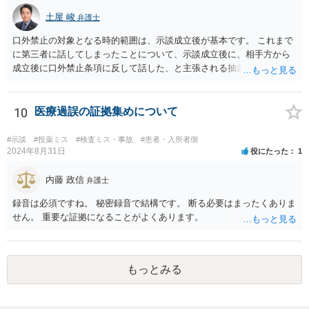
土屋 峻
弁護士
口外禁止の対象となる時的範囲は、示談成立後が基本です。 これまで
に第三者に話してしまったことについて、示談成立後に、相手方から
成立後に口外禁止条項に反して話した、と主張される抽象的な可能性
はありますが、立証困難でしょう。
10
医療過誤の証拠集めについて
#示談
#投薬ミス
#検査ミス・事故
#患者・入所者側
2024年8月31日
役にたった
1
内藤 政信
弁護士
録音は必須ですね。 秘密録音で結構です。 断る必要はまったくありま
せん。 重要な証拠になることがよくあります。
もっとみる