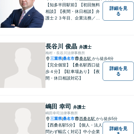
【知多半田駅前】【初回無料
詳細を見
相談】【夜間・休日相談】弁
る
護士２３年目、企業法務／交
通事故／借金問題／離婚など
幅広いお困りごとを解決！中
小企業診断士の資格を持つ弁
護士が、事業経営を強力サポ
長谷川 俊晶
弁護士
ートいたします！【ネット予
梅村・長谷川法律事務所
約可】【駐車場あり】【見積
三重県
桑名市
桑名駅
から徒歩4分
|
無料】
【完全個室】【桑名駅西口徒
詳細を見
歩４分】【駐車場あり】【夜
る
間・休日相談対応】
嶋田 幸司
弁護士
嶋田幸司法律事務所
三重県
桑名市
西桑名駅
から徒歩5分
|
【西桑名駅5分】【個人・法人
詳細を見
問わず幅広く対応】中小企業
る