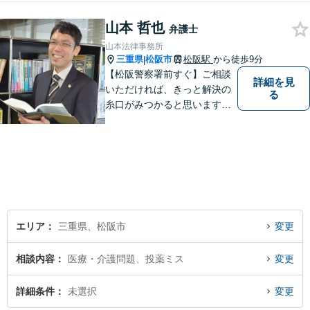
山本 哲也
弁護士
山本法律事務所
三重県
松阪市
松阪駅
から徒歩9分
|
【松阪警察署前すぐ】ご相談
詳細を見
いただければ、きっと解決の
る
糸口がみつかると思います。
法律の専門家としての豊富な
知識と経験で、誠実にご対応
いたします。
エリア
三重県、松阪市
変更
相談内容
医療・介護問題、投薬ミス
変更
詳細条件
未選択
変更