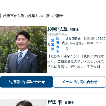
松阪市から近い投薬ミスに強い弁護士
杉岡 弘章
弁護士
杉岡法律事務所
四
近鉄四日市
営業時間：09:00
三
日
~18:00（平日）
駅
から徒歩5
重
|
市
分
県
市
【近鉄四日市駅５分】【夜間／休日対
応可】ご相談者様の辛い・悲しいお気
持ちに共感し、寄り添い、丁寧な対応
を心がけます。離婚／不動産／借金／
相続／刑事事件など、幅広く対応【地
電話でお問い合わせ
メールでお問い合わせ
域に根ざした弁護士】お気軽にお問い
合わせください。
岸田 哲
弁護士