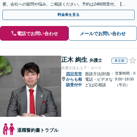
要。会社への疑問や悩み、ご相談ください。予約は24時間受付。【初
回面談無料】【夜間・休日対応可】
料金表を見る
電話でお問い合わせ
メールでお問い合わせ
正木 絢生
弁護士
東京都
弁護士法人ユア・エース
営業時間：0
四日市市
面談方法(対面・
からも相
電話・ビデオな
9:00~18:00
談受付中
ど)は応相談
（平日）
退職誓約書トラブル