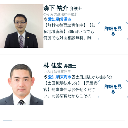
町、東浦町、美浜町、南知多
森下 裕介
弁護士
町などでお困りの方がいまし
のぞみの森法律事務所
たらすぐにご相談ください。
愛知県
常滑市
|
【無料法律面談実施中】【知
詳細を見
多地域密着】365日いつでも
る
何度でも対面相談無料。離
婚・相続・交通事故・借金問
題等、お気軽にご相談くださ
い。
林 佳宏
弁護士
いろは法律事務所
愛知県
東海市
太田川駅
から徒歩5分
|
【太田川駅徒歩5分】【元警察
詳細を見
官】刑事事件はお任せくださ
る
い。元警察官だからこその視
点で、有利な解決を目指しま
す。粘り強い交渉を行いま
す。相手側の無理難題に屈す
ることはございません。元警
察官の経験を活かした交通事