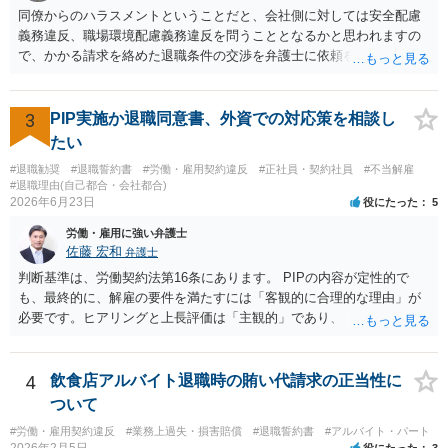
同僚からのハラスメントということだと、会社側に対しては安全配慮
義務違反、職場環境配慮義務違反を問うこととなるかと思われますの
で、かかる請求を絡めた退職条件の交渉を弁護士に依頼をされた方が
良いかと思われます。 その場合、ご自身が会社側と話をする必要はな
くなり全て弁護士が窓口となるため精神的な負担も軽くなるでしょ
う。
3
PIP実施か退職同意書、外資での対応策を相談し
たい
#退職勧奨
#退職誓約書
#労働・雇用契約違反
#正社員・契約社員
#不当解雇
#退職理由(自己都合・会社都合)
2026年6月23日
役にたった
5
労働・雇用に強い弁護士
佐藤 宏和
弁護士
判断基準は、労働契約法第16条にあります。 PIPの内容が定性的で
も、最終的に、解雇の要件を満たすには「客観的に合理的な理由」が
必要です。ヒアリングと上長評価は「主観的」であり、「客観的に合
理的」とは言い難いため、解雇の要件を満たす証拠として会社側に有
利に使うのは難しいです。ですから、これを達成しなければ退職す
る、賃金減額を受け入れる、などの条件が自動的に発動されるもので
4
飲食店アルバイト退職時の賄い代請求の正当性に
ない限り、PIPの定性評価が即解雇につながる可能性は高くなく、今回
ついて
のPIP自体をさほど恐れる必要はないと思います。 外資系企業は、PIP
#労働・雇用契約違反
#業務上過失・損害賠償
#退職誓約書
#アルバイト・パート
をやれば退職させられると考えているケースが多いですが、PIPをやっ
2026年2月5日
役にたった
3