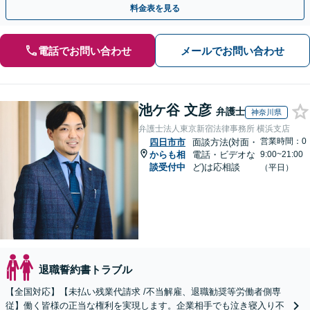
料金表を見る
電話でお問い合わせ
メールでお問い合わせ
池ケ谷 文彦
弁護士
神奈川県
弁護士法人東京新宿法律事務所 横浜支店
営業時間：0
四日市市
面談方法(対面・
からも相
電話・ビデオな
9:00~21:00
談受付中
ど)は応相談
（平日）
退職誓約書トラブル
【全国対応】【未払い残業代請求 /不当解雇、退職勧奨等労働者側専
従】働く皆様の正当な権利を実現します。企業相手でも泣き寝入り不