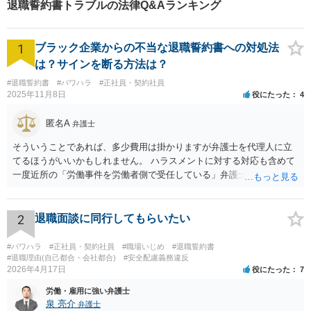
退職誓約書トラブルの法律Q&Aランキング
故事案対応もいたします。
1
ブラック企業からの不当な退職誓約書への対処法
は？サインを断る方法は？
#退職誓約書
#パワハラ
#正社員・契約社員
2025年11月8日
役にたった
4
匿名A
弁護士
そういうことであれば、多少費用は掛かりますが弁護士を代理人に立
てるほうがいいかもしれません。 ハラスメントに対する対応も含めて
一度近所の「労働事件を労働者側で受任している」弁護士（労働弁護
士）に相談してみることをお勧めします。「日本労働弁護団」に加入
している弁護士であればなお安心です。
2
退職面談に同行してもらいたい
#パワハラ
#正社員・契約社員
#職場いじめ
#退職誓約書
#退職理由(自己都合・会社都合)
#安全配慮義務違反
2026年4月17日
役にたった
7
労働・雇用に強い弁護士
泉 亮介
弁護士