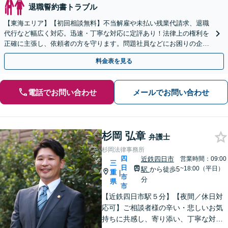
退職誓約書トラブル
【東海エリア】【初回相談無料】不当解雇や未払い残業代請求、退職
代行など幅広く対応。迅速・丁寧な対応に定評あり！法律上の権利を
正確に主張し、依頼者の方を守ります。問題社員などにお困りの企業
さまもぜひご相談ください【電話相談可】【法テラス可】
料金表を見る
電話でお問い合わせ
メールでお問い合わせ
杉岡 弘章
弁護士
杉岡法律事務所
四
近鉄四日市
営業時間：09:00
三
日
~18:00（平日）
駅
から徒歩5
重
|
市
分
県
市
【近鉄四日市駅５分】【夜間／休日対
応可】ご相談者様の辛い・悲しいお気
持ちに共感し、寄り添い、丁寧な対応