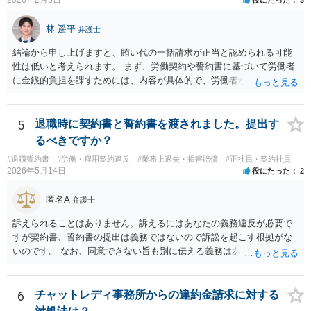
ても、やらなくても、結局は労働契約法第16条の要件を満たさない限
り解雇はできないので、PIPは説得材料に用いられるにすぎず、結局は
林 遥平
弁護士
パッケージの額と労働者の退職意思で決まるのです。IBM事件、ブル
ームバーグ事件など、有名な外資系企業での解雇事件の裁判例で、PIP
結論から申し上げますと、賄い代の一括請求が正当と認められる可能
後の解雇が無効とされた例は珍しくありません。 他方、期限までにパ
性は低いと考えられます。 まず、労働契約や誓約書に基づいて労働者
ッケージを受け入れないと内容がダウンするというのは、会社側が一
に金銭的負担を課すためには、内容が具体的で、労働者が事前に十分
般的に使うロジックです。そうしないと労働者側がいつまでも受諾を
理解・同意していることが必要です。 しかし、ご相談の内容を見る限
延期しかねないからです。しかし、会社側はパッケージの金額を下げ
り、賄い1回あたりの金額が事前に明示されておらず、「現物支給品」
れば労働者が退職を拒む方向に働き、雇用継続しなければいけなくな
の具体的内容や返還方法について説明がなく、給与明細にも賄い代や
5
退職時に契約書と誓約書を渡されました。提出す
るので、ダウンするというロジックを本音ではなく駆け引きで使用し
現物支給としての記載がないといった点があり、どのような義務が生
るべきですか？
ている可能性が高いです。４か月というのは、一般的な初回提示とし
じるのかが不明確です。このような条項を根拠に、退職時にまとめて
ては低すぎず、高すぎずという水準ですので、本音ではこれで最終決
#退職誓約書
#労働・雇用契約違反
#業務上過失・損害賠償
#正社員・契約社員
賄い代を請求することは、契約として有効とは言い難いと思います。
2026年5月14日
役にたった
2
着したいと考えている可能性が高いと思います。 ではどうすればいい
また、賄いが日常的に提供されていた場合、それは福利厚生の一環や
かというと、過去のパフォーマンスに関連する資料を労働事件に通じ
労務提供に付随する便宜と評価されるように思います。
匿名A
た弁護士に大急ぎで評価してもらい、仮に労働審判に持ち込んだ場合
弁護士
にパッケージがどの程度になるかを見積もってもらうことです。 十分
訴えられることはありません。訴えるにはあなたの義務違反が必要で
な資料を提供すれば、①過去のパフォーマンスがかなり悪いので４か
すが契約書、誓約書の提出は義務ではないので訴訟を起こす根拠がな
月なら十分、②過去のパフォーマンスに目立った落ち度はないので４
いのです。 なお、同意できない旨も別に伝える義務はありません（伝
か月は少なすぎる、③過去のパフォーマンスはそれなりに落ち度があ
えてもいいですが）。無視して期日に未払賃金が振り込まれなかった
るが、解雇が妥当と言うレベルとは言えないから、交渉次第で若干の
ら労基に相談すれば十分と思います。 電話に出ると話の流れで上手く
増額余地がある、の３つのどれに当たるかは判断可能かと思います。
提出する方向に話をもっていかれるかもしれないので電話も出ないこ
6
チャットレディ事務所からの違約金請求に対する
①ならパッケージ受諾、②ならしっかり交渉、③なら微妙な判断、と
とを勧めます。