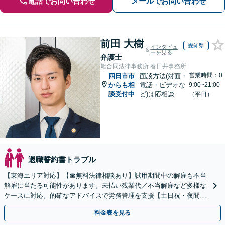
電話でお問い合わせ
メールでお問い合わせ
前田 大樹
愛知県
インタビュ
ーを見る
弁護士
旭合同法律事務所 春日井事務所
営業時間：0
四日市市
面談方法(対面・
からも相
電話・ビデオな
9:00~21:00
談受付中
ど)は応相談
（平日）
退職誓約書トラブル
【東海エリア対応】【☎︎無料法律相談あり】試用期間中の解雇も不当
解雇に当たる可能性があります。未払い残業代／不当解雇など多様な
ケースに対応。的確なアドバイスで労務管理を支援【土日祝・夜間対
応】【オンライン面談可】【完全個室】
料金表を見る