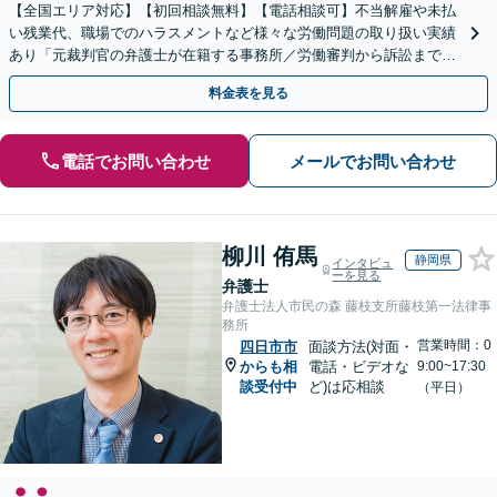
【全国エリア対応】【初回相談無料】【電話相談可】不当解雇や未払
い残業代、職場でのハラスメントなど様々な労働問題の取り扱い実績
あり「元裁判官の弁護士が在籍する事務所／労働審判から訴訟まで、
裁判官経験を活かした最適な戦略を立案」
料金表を見る
電話でお問い合わせ
メールでお問い合わせ
柳川 侑馬
静岡県
インタビュ
ーを見る
弁護士
弁護士法人市民の森 藤枝支所藤枝第一法律事
務所
営業時間：0
四日市市
面談方法(対面・
からも相
電話・ビデオな
9:00~17:30
談受付中
ど)は応相談
（平日）