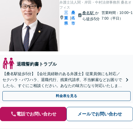
弁護士法人関・岸田・中村法律事務所 桑名オ
フィス
三
桑
桑名駅
か
営業時間：10:00~1
重
名
|
7:00（平日）
ら徒歩5分
県
市
退職誓約書トラブル
【桑名駅徒歩5分】【会社員経験のある弁護士】従業員側にも対応／
セクハラ・パワハラ、退職代行、残業代請求、不当解雇などお困りで
したら、すぐにご相談ください。あなたの味方になり対応いたしま
す。手遅れになる前に、ご連絡ください。
料金表を見る
電話でお問い合わせ
メールでお問い合わせ