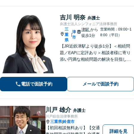
吉川 明奈
弁護士
弁護士法人シンフォニア法律事務所
三
津駅
から
営業時間：09:00~1
津
重
|
8:00（平日）
徒歩1分
市
県
【JR近鉄津駅より徒歩1分】＜相続問
題／EAPに定評あり＞相談者様に寄り
添い円満な相続問題の解決を目指しま
す。遺産分割・遺言書作成・民事信託
など、幅広い対応が可能＜企業向けEA
P＞従業員の抱えるお悩みをお伺いし、
電話で面談予約
メールで面談予約
改善・解決を目指します
川戸 雄介
弁護士
川戸綜合法律事務所
三重県
鈴鹿市
|
【初回相談無料あり】【交通
詳細を見