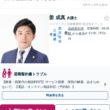
8件中 1-8件を表示
姜 成真
弁護士
ベリーベスト法律事務所 四日市オフィス
四
近鉄四日市
営業時間：09:30
三
日
~21:00（平日）
駅
から徒歩4
重
|
市
分
県
市
退職誓約書トラブル
【解雇・残業代の相談料0円】サービス残業、突然の解雇、あきらめ
ないで。【電話・オンライン相談対応（予約制）】
料金表を見る