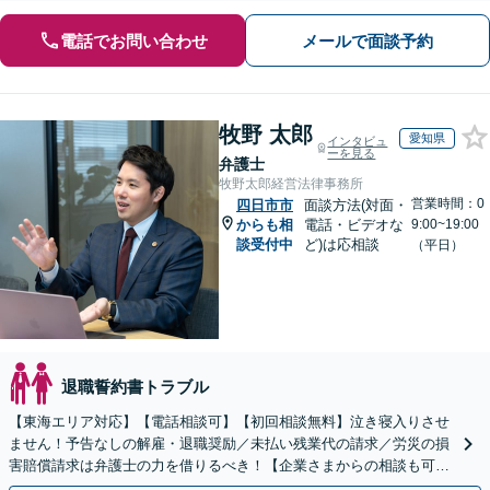
電話でお問い合わせ
メールで面談予約
牧野 太郎
愛知県
インタビュ
ーを見る
弁護士
牧野太郎経営法律事務所
営業時間：0
四日市市
面談方法(対面・
からも相
電話・ビデオな
9:00~19:00
談受付中
ど)は応相談
（平日）
退職誓約書トラブル
【東海エリア対応】【電話相談可】【初回相談無料】泣き寝入りさせ
ません！予告なしの解雇・退職奨励／未払い残業代の請求／労災の損
害賠償請求は弁護士の力を借りるべき！【企業さまからの相談も可】
従業員トラブルは、慎重な対処が必要です【完全個室】