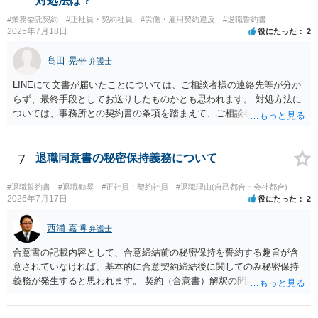
対処法は？
いうところでしょう。
#業務委託契約
#正社員・契約社員
#労働・雇用契約違反
#退職誓約書
2025年7月18日
役にたった
2
髙田 晃平
弁護士
LINEにて文書が届いたことについては、ご相談者様の連絡先等が分か
らず、最終手段としてお送りしたものかとも思われます。 対処方法に
ついては、事務所との契約書の条項を踏まえて、ご相談者様個人で交
渉を行うことが考えられますが、相手方に弁護士がついているとなり
ますと、本人での交渉は難儀する可能性があるかと考えられます。 解
決につながるかというところですが、例えば、民事調停で話合いを行
7
退職同意書の秘密保持義務について
い、調停委員を通じて相手方を説得してもらうという方法も考えられ
ます。
#退職誓約書
#退職勧奨
#正社員・契約社員
#退職理由(自己都合・会社都合)
2026年7月17日
役にたった
2
西浦 嘉博
弁護士
合意書の記載内容として、合意締結前の秘密保持を誓約する趣旨が含
意されていなければ、基本的に合意契約締結後に関してのみ秘密保持
義務が発生すると思われます。 契約（合意書）解釈の問題ですので、
内容を精査されてみてください。 より詳細についてお聞きになりたい
場合、最寄りの法律事務所で相談されることを検討ください。