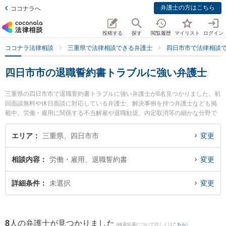
弁護士の方はこちら
ココナラへ
投稿する
探す
閲覧履歴
マイリスト
ログイン
ココナラ法律相談
三重県で法律相談できる弁護士
四日市市で法律相談
四日市市の退職誓約書トラブルに強い弁護士
三重県の四日市市で退職誓約書トラブルに強い弁護士が8名見つかりました。初
回面談無料や休日面談に対応している弁護士、解決事例を持つ弁護士なども掲
載中。労働・雇用に関係する不当解雇や退職勧奨、内定取消等の細かな分野で
の絞り込み検索もでき便利です。特にベリーベスト法律事務所 四日市オフィス
の姜 成真弁護士や杉岡法律事務所の杉岡 弘章弁護士、レジリエンス法律事務所
エリア
三重県、四日市市
変更
の加藤 勇弁護士のプロフィール情報や弁護士費用、強みなどが注目されていま
す。『四日市市で土日や夜間に発生した退職誓約書トラブルのトラブルを今す
相談内容
労働・雇用、退職誓約書
変更
ぐに弁護士に相談したい』『退職誓約書トラブルのトラブル解決の実績豊富な
近くの弁護士を検索したい』『初回相談無料で退職誓約書トラブルを法律相談
できる四日市市内の弁護士に相談予約したい』などでお困りの相談者さんにお
詳細条件
未選択
変更
すすめです。
8
人の弁護士が見つかりました
(検索結果について詳しくは
こちら
)