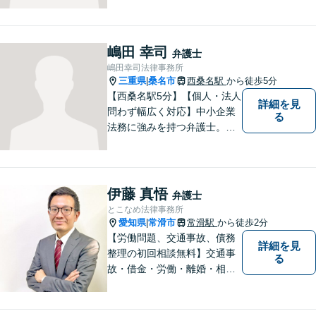
嶋田 幸司
弁護士
嶋田幸司法律事務所
三重県
桑名市
西桑名駅
から徒歩5分
|
【西桑名駅5分】【個人・法人
詳細を見
問わず幅広く対応】中小企業
る
法務に強みを持つ弁護士。個
人事務所ならではのきめ細や
かさが特徴です。依頼者様の
本質的な問題解決に貢献いた
します。お困りごとは、お気
伊藤 真悟
弁護士
軽にご相談ください。
とこなめ法律事務所
愛知県
常滑市
常滑駅
から徒歩2分
|
【労働問題、交通事故、債務
詳細を見
整理の初回相談無料】交通事
る
故・借金・労働・離婚・相続
問題が得意です。愛知県常滑
市、東海市、知多市、半田
市、大府市、武豊町、阿久比