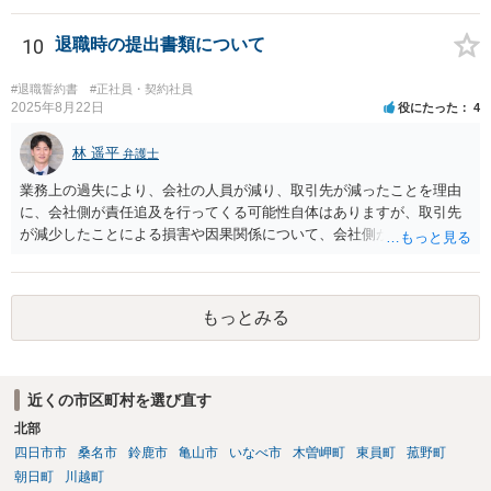
です。例えば、既存顧客か否かを問わず、一律に期限の定めも、何ら
の代償措置もなく、営業活動をすることを禁止する場合、不当に営業
10
退職時の提出書類について
の自由及び顧客の選択の自由を奪うものであるから、全てを有効と解
することは公序良俗に反して許されないとされます。本相談は、ネッ
トでのやりとりだけでは、正確な回答が難しい案件です。本件は、法
#退職誓約書
#正社員・契約社員
2025年8月22日
役にたった
4
的に正確に分析すべき事案です。素人判断は大いに危険です。 法的責
任をきちんと追及されたい場合には、労働法にかなり詳しく、上記に
林 遥平
関係した法理等にも通じた弁護士等に相談し、法的に正確に分析して
弁護士
もらい、今後の対応を検討するべきです。弁護士への直接相談が良い
業務上の過失により、会社の人員が減り、取引先が減ったことを理由
と思います。なぜならば、法的にきちんと解明するために、良い知恵
に、会社側が責任追及を行ってくる可能性自体はありますが、取引先
を得るには必要だからです。良い解決になりますよう祈念しておりま
が減少したことによる損害や因果関係について、会社側が立証する義
す。納得のいかないことは徹底的に解明しましょう！ 頑張って下さ
務を負います。そのため、損害賠償が認められるハードルは一定程度
い！！
高いです。 誓約書に、「何かあれば損害賠償をします」という文言が
あると、賠償責任についての会社側の立証のハードルは下がるので、
もっとみる
署名すべきではないということになります。
近くの市区町村を選び直す
北部
四日市市
桑名市
鈴鹿市
亀山市
いなべ市
木曽岬町
東員町
菰野町
朝日町
川越町