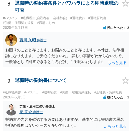
8
退職時の誓約書条件とパワハラによる即時退職の
可否
#パワハラ
#退職理由(自己都合・会社都合)
#退職代行
#退職誓約書
#労働・雇用契約違反
#職場いじめ
2025年6月17日
役にたった
2
藤川 久昭
弁護士
お困りのことと存じます。お悩みのことと存じます。本件は、法律相
談になりえます。ご安心くださいね。 詳しい事情がわからないので、
一般論として回答できるところだけ、ご対応いたしますね。 １ 期間
雇用でなければ、退職は自由です。場合によっては、即時退職も可能
です（もめますので避けたいところですが）。 ２ 期間雇用の場合は
「やむをえない事由」が必要です。なければ損害賠償の対象となりえ
9
退職時の誓約書について
ます。ただ、実際は即時退職も不可能ではないです（同じく、もめる
ので避けたいところですが・・・）。 ３ 職場のパワーハラスメント
#退職誓約書
#パワハラ
#退職勧奨
#労働・雇用契約違反
#正社員・契約社員
とは、同じ職場で働く者に対し、職務上の地位や人間関係などの職場
2026年6月5日
役にたった
1
内の優位性を背景に、業務の適正な範囲を超えて、精神的・身体的苦
労働・雇用に強い弁護士
痛を与える又は職場環境を悪化させる行為をいいます。本件の言動
泉 亮介
弁護士
が、これらに該当するかどうか、証拠に基づいて、子細な分析と慎重
誓約書の内容を確認する必要はありますが、基本的には誓約書の署名
な対応が必要です。客観的証拠が不可欠です。 ４ 退職後の競業避止
押印の義務はないケースが多いでしょう。
義務については、合意についてすべての効力が発生するわけではない