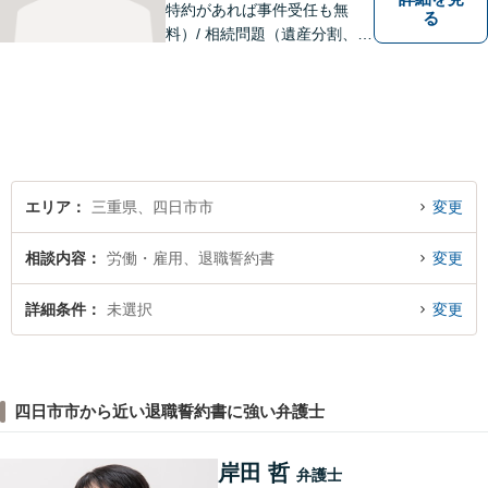
特約があれば事件受任も無
る
料）/ 相続問題（遺産分割、遺
言等）。是非一度ご相談くだ
さい。
エリア
三重県、四日市市
変更
相談内容
労働・雇用、退職誓約書
変更
詳細条件
未選択
変更
四日市市から近い退職誓約書に強い弁護士
岸田 哲
弁護士