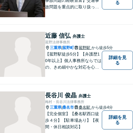
事故問題の経験豊富】交通事
る
故問題を重点的に取り扱って
おり、中でも被害者からのご
相談案件を中心に手掛けてい
ます。その他の法律問題につ
いても、あなたの身近な相談
近藤 信弘
弁護士
役として、あなたの力になり
菰野法律事務所
ます。
三重県
菰野町
菰野駅
から徒歩5分
|
【菰野駅徒歩5分】【弁護歴1
詳細を見
0年以上】個人事務所ならでは
る
の、きめ細やかな対応を心が
けています。「相談してよか
った」と思っていただけるよ
う、最後まで粘り強く弁護を
行います！【完全個室】
長谷川 俊晶
弁護士
梅村・長谷川法律事務所
三重県
桑名市
桑名駅
から徒歩4分
|
【完全個室】【桑名駅西口徒
詳細を見
歩４分】【駐車場あり】【夜
る
間・休日相談対応】