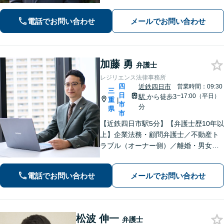
を心がけます。離婚／不動産／借金／
相続／刑事事件など、幅広く対応【地
電話でお問い合わせ
メールでお問い合わせ
域に根ざした弁護士】お気軽にお問い
合わせください。
加藤 勇
弁護士
レジリエンス法律事務所
四
近鉄四日市
営業時間：09:30
三
日
~17:00（平日）
駅
から徒歩3
重
|
市
分
県
市
【近鉄四日市駅5分】【弁護士歴10年以
上】企業法務・顧問弁護士／不動産ト
ラブル（オーナー側）／離婚・男女問
題のご相談はお任せください。依頼者
様に寄り添い、解決まで真摯に対応し
電話でお問い合わせ
メールでお問い合わせ
てまいります【多才な他士業との連携
が強み】【完全個室でご相談】
松波 伸一
弁護士