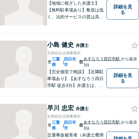
ご相談ください。
【地域に根ざした弁護士】
詳細を見
【無料駐車場あり】敷居は低
る
く、法的サービスの質は高く
をモットーに、ご相談者の立
場に立って、問題の解決を目
指します。交通事故／借金問
小島 健史
題／離婚問題／相続問題／企
弁護士
業法務など、幅広く対応可
北勢綜合法律事務所
能。【明確な料金体系】どう
あすなろう四日市駅
から徒歩
三重
四日市
|
ぞご連絡ください。
県
市
3分
【完全個室で相談】【近隣駐
詳細を見
車場あり】【あすなろう四日
る
市駅 徒歩3分】弁護士は、依
頼者の方のサポーターです。
わからないことがあれば、何
でも聞いてください。 問題解
早川 忠宏
弁護士
決に向かって一緒に頑張りま
北勢綜合法律事務所
しょう。
あすなろう四日市駅
から徒歩
三重
四日市
|
県
市
3分
交通事故被害者（弁護士費用
詳細を見