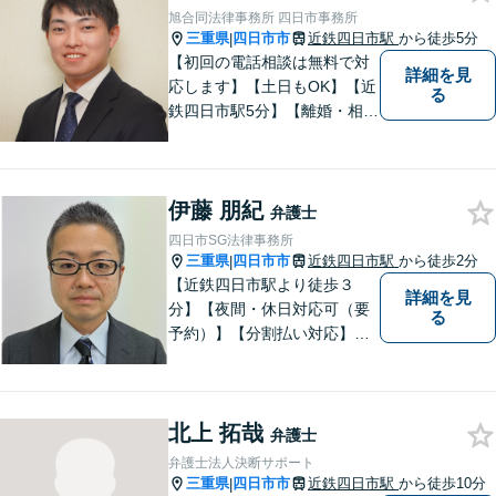
旭合同法律事務所 四日市事務所
三重県
四日市市
近鉄四日市駅
から徒歩5分
|
【初回の電話相談は無料で対
詳細を見
応します】【土日もOK】【近
る
鉄四日市駅5分】【離婚・相続
問題】困っている方の力にな
れる様、話を聞き、寄り添い
ます【後見業務などの民事・
伊藤 朋紀
刑事事件全般】双方ともに納
弁護士
得する解決を目指します【交
四日市SG法律事務所
通事故】示談金の増額に向け
三重県
四日市市
近鉄四日市駅
から徒歩2分
|
尽力
【近鉄四日市駅より徒歩３
詳細を見
分】【夜間・休日対応可（要
る
予約）】【分割払い対応】
【弁護士歴１０年以上】 法律
相談を大切にしています。ま
ずはできる限り丁寧にお聞き
北上 拓哉
して、一緒に解決方法を考え
弁護士
る手助けをさせていただけれ
弁護士法人決断サポート
ばと思いますので、お気軽に
三重県
四日市市
近鉄四日市駅
から徒歩10分
|