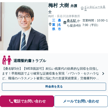
梅村 大樹
弁護
インタビューを見
る
士
梅村・長谷川法律事務所
三
桑
桑名駅
か
営業時間：10:00~1
重
名
|
7:00（平日）
ら徒歩4分
県
市
退職誓約書トラブル
【桑名駅5分】【WEB面談可】未払い残業代の効果的な回収を目指し
ます！早期相談でより確実な証拠収集を実現「パワハラ・セクハラな
ど、職場のハラスメント被害に悩む方の支援実績豊富」労働審判や訴
訟を視野に、毅然とした対応で【休日・夜間相談可】
料金表を見る
電話でお問い合わせ
メールでお問い合わせ