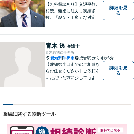
無料】
【無料相談あり】交通事故、
詳細を見
相続、離婚に注力し実績多
る
数。「親切・丁寧」な対応
で、事務所が一丸となり全力
サポートします。【平日夜間
対応】【完全個室相談】
青木 透
弁護士
青木透法律事務所
愛知県
半田市
成岩駅
から徒歩3分
|
【愛知県半田市でのご相談な
詳細を見
らお任せください】ご依頼を
る
いただいた方に少しでもよい
結果をもたらせるよう努力し
ていきたいと考えています。
相続に関する診断ツール