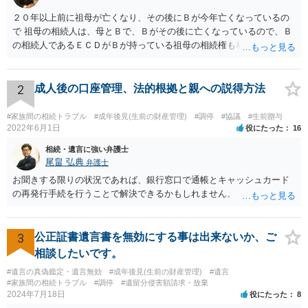
２０年以上前に祖母が亡くなり、その後にＢが今年亡くなっているの
で 祖母の相続人は、母とＢで、Ｂがその後に亡くなっているので、Ｂ
の相続人であるＥＣＤがＢが持っている祖母の相続権も相続すること
となります。 したがって、遺産分割協議するにも、相続放棄するにも
Ｅも行う必要があります。 Ｂの配偶者であるＥは常にＢの相続人とな
ります。
2
成人後の口座管理、法的根拠と親への説得方法
#家族間の相続トラブル
#成年後見(生前の財産管理)
#調停
#協議
#生前贈与
2022年6月1日
役にたった
16
相続・遺言に強い弁護士
尾畠 弘典
弁護士
お聞きする限りの状況であれば、銀行窓口で通帳とキャッシュカード
の再発行手続を行うことで解決できるかもしれません。
3
公正証書遺言書を無効にする事は出来ないか、ご
相談したいです。
#遺言の真偽鑑定・遺言無効
#成年後見(生前の財産管理)
#遺言
#家族間の相続トラブル
#調停
#遺留分侵害額請求・放棄
2024年7月18日
役にたった
8