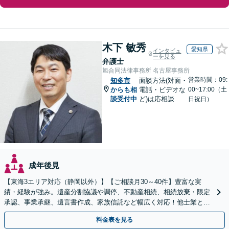
木下 敏秀
愛知県
インタビュ
ーを見る
弁護士
旭合同法律事務所 名古屋事務所
営業時間：09:
知多市
面談方法(対面・
からも相
電話・ビデオな
00~17:00（土
談受付中
ど)は応相談
日祝日）
成年後見
【東海3エリア対応（静岡以外）】【ご相談月30～40件】豊富な実
績・経験が強み。遺産分割協議や調停、不動産相続、相続放棄・限定
承認、事業承継、遺言書作成、家族信託など幅広く対応！他士業と連
携して円滑な問題解決を目指します。【初回面談無料】
料金表を見る