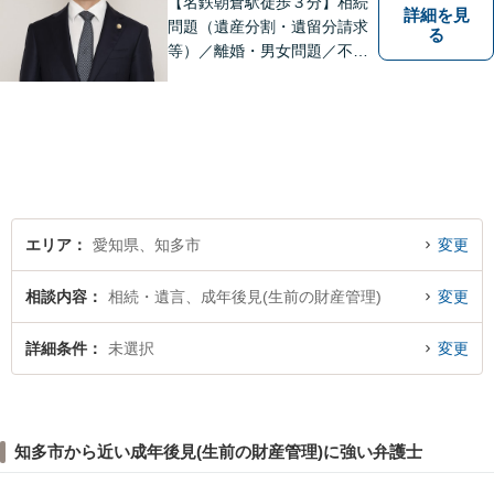
【名鉄朝倉駅徒歩３分】相続
詳細を見
問題（遺産分割・遺留分請求
る
等）／離婚・男女問題／不動
産問題／交通事故に注力して
います（これらの分野は初回
３０分程度相談無料）。実績
多数。
エリア
愛知県、知多市
変更
相談内容
相続・遺言、成年後見(生前の財産管理)
変更
詳細条件
未選択
変更
知多市から近い成年後見(生前の財産管理)に強い弁護士