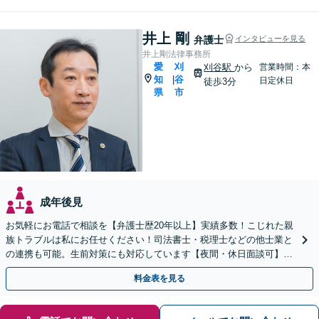
井上 剛
弁護士
インタビューを見る
井上剛法律事務所
愛
刈
刈谷駅
から
営業時間：本
知
谷
|
日定休日
徒歩3分
県
市
成年後見
お気軽にお電話で相談を【弁護士歴20年以上】実績多数！こじれた親
族トラブルは私にお任せください！司法書士・税理士などの他士業と
の連携も可能。生前対策にも対応しています【夜間・休日面談可】
【完全個室・秘密厳守】
料金表を見る