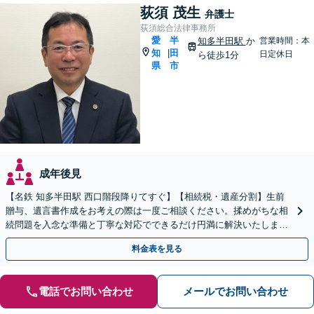
荻須 茂生
弁護士
荻須総合法律事務所
愛
半
知多半田駅
か
営業時間：本
知
田
|
日定休日
ら徒歩1分
県
市
成年後見
【名鉄 知多半田駅 西口階段降りてすぐ】【相続税・遺産分割】生前
贈与、遺言書作成をお考えの際は一度ご相談ください。揉めがちな相
続問題を入念な準備と丁寧な対応でできるだけ円満に解決いたしま
す。他士業連携で手間も最小限に。【初回相談30分無料】
料金表を見る
電話でお問い合わせ
メールでお問い合わせ