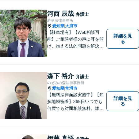
でのリーガルサービスを提供
できるよう努めております。
河西 辰哉
弁護士
若草法律事務所
愛知県
大府市
|
【駐車場有】【Web相談可
詳細を見
能】ご相談者様の声に耳を傾
る
け、抱える法的問題を解決す
るために全力を尽くします。
どんな困難も共に乗り越え
て、明るい未来へと進みまし
ょう。 地域のみなさまからの
森下 裕介
弁護士
ご相談、お待ちしておりま
のぞみの森法律事務所
す。
愛知県
常滑市
|
【無料法律面談実施中】【知
詳細を見
多地域密着】365日いつでも
る
何度でも対面相談無料。離
婚・相続・交通事故・借金問
題等、お気軽にご相談くださ
い。
伊藤 真悟
弁護士