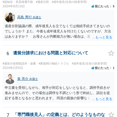
#認知症・意思疎通不能
#遺産分割
#成年後見(生前の財産管理)
年後見人に選任されていたのかわかりませんが 成年後見人が選任さ
2024年9月13日
役にたった
5
れていなければ 遺産分割協議は有効の可能性があります。 無効で
も時効取得あるいは消滅時効にかかっている 可能性があります。
高島 秀行
弁護士
弁護士に詳しい事情を説明して面談で相談した方がよいと思いま
す。
遺産分割協議の際、成年後見人を立てなくては相続手続きてきないの
でしょうか？ また、今後も成年後見人を付けたくないのですが、方法
はありますか？ お母さんが判断能力が無い場合は、基本的に成年後
見人をつけるほかありません。 遺産分割審判や遺産分割調停を申し
立て、お母さんに特別代理人をつけるという方法も考えられますが、
遺産分割だけでなく、その後の取得した遺産の管理もありますので
6
遺留分請求における問題と対応について
遺産分割審判や遺産分割調停を申し立て、お母さんに特別代理人をつ
けるということでは解決できなさそうなので 後見人をつけるよう求め
#遺留分侵害額請求・放棄
#家族間の相続トラブル
#成年後見(生前の財産管理)
られると思います。 弁護士に面談で相談された方がよいと思いま
2024年2月5日
役にたった
1
す。
泉 亮介
弁護士
申立書を受領しながら、相手が対応をしないとなると、調停手続きが
進みませんので、その場合は調停を不調という形で終結し、訴訟を提
起する形となるかと思われます。 同居の親族の影響なく、というのは
難しいでしょう。ただ、裁判や調停の中では主張等が書面で残るた
め、後からひっくり返すということは難しくなってくるかと思われま
す。 公開相談の場でのご相談については、どうしても限界が出てしま
7
「専門職後見人」の定義とは、どのようなものな