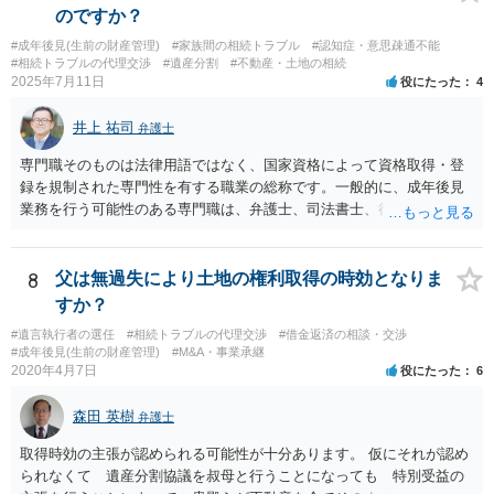
うため、一度個別にご相談をされることをお勧めいたします。
のですか？
#成年後見(生前の財産管理)
#家族間の相続トラブル
#認知症・意思疎通不能
#相続トラブルの代理交渉
#遺産分割
#不動産・土地の相続
2025年7月11日
役にたった
4
井上 祐司
弁護士
専門職そのものは法律用語ではなく、国家資格によって資格取得・登
録を規制された専門性を有する職業の総称です。一般的に、成年後見
業務を行う可能性のある専門職は、弁護士、司法書士、行政書士、税
理士、社会福祉士、精神保健福祉士等が挙げられます。 精神保健福祉
士はほぼ無条件で成年後見人に選任されるわけではなく、基幹研修を
受講して継続研修を受講し続ける必要がありますが、家庭裁判所から
8
父は無過失により土地の権利取得の時効となりま
選任された場合には専門職後見人と呼ぶことになるでしょう。
すか？
#遺言執行者の選任
#相続トラブルの代理交渉
#借金返済の相談・交渉
#成年後見(生前の財産管理)
#M&A・事業承継
2020年4月7日
役にたった
6
森田 英樹
弁護士
取得時効の主張が認められる可能性が十分あります。 仮にそれが認め
られなくて 遺産分割協議を叔母と行うことになっても 特別受益の