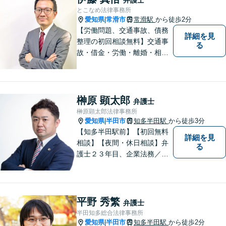
とこなめ法律事務所
愛知県
常滑市
常滑駅
から徒歩2分
|
【労働問題、交通事故、債務
詳細を見
整理の初回相談無料】交通事
る
故・借金・労働・離婚・相続
問題が得意です。愛知県常滑
市、東海市、知多市、半田
市、大府市、武豊町、阿久比
町、東浦町、美浜町、南知多
榊原 顕太郎
弁護士
町などでお困りの方がいまし
榊原顕太郎法律事務所
たらすぐにご相談ください。
愛知県
半田市
知多半田駅
から徒歩3分
|
【知多半田駅前】【初回無料
詳細を見
相談】【夜間・休日相談】弁
る
護士２３年目、企業法務／交
通事故／借金問題／離婚など
幅広いお困りごとを解決！中
小企業診断士の資格を持つ弁
護士が、事業経営を強力サポ
平野 秀繁
弁護士
ートいたします！【ネット予
半田知多総合法律事務所
約可】【駐車場あり】【見積
愛知県
半田市
知多半田駅
から徒歩2分
|