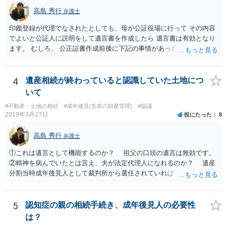
高島 秀行
弁護士
印鑑登録が代理でなされたとしても、母が公証役場に行って その内容
でよいと公証人に説明をして遺言書を作成したら 遺言書は有効となり
ます。 むしろ、 公正証書作成前後に下記の事情があったことが証明で
きれば判断能力がなく 無効だったと主張することが可能です。 翌年1
月に携帯が新しくなった母からの第一声は「ここにいたら殺される」
「面会に来てくれ」で、長男に聞くと「面会は出来ない。俺は携帯電
4
遺産相続が終わっていると認識していた土地につ
話の使い方を教える為に会っている」「母の話は聞かなくて良い」と
いて
電話が切れました。その後の電話でも「食事に毒が入っている」「体
#不動産・土地の相続
#成年後見(生前の財産管理)
#協議
にチップが埋められている」等、おかしかったです。 当時の診療記
2019年3月27日
役にたった
8
録、介護認定の資料、介護記録を取得して 弁護士に面談で相談された
方がよいと思います。
高島 秀行
弁護士
①これは遺言として機能するのか？ 祖父の口頭の遺言は無効です。
②精神を病んでいたとは言え、夫が法定代理人になれるのか？ 遺産
分割当時成年後見人として裁判所から選任されていれば 法定代理人
となります。 ③相続を認めていないのに何故120万円を返さないの
か？ 返せという主張は、取り消し又は無効を認める主張になるので
そのような主張はこちらからしない方がよいと思います。 ④財産分
5
認知症の親の相続手続き、成年後見人の必要性
与が終わったと認識しているのに今更土地の相続をやり直せるのか？
は？
２０００年４月ということだと１９年前の話です。 その当時、成