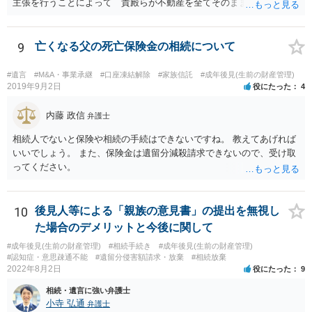
主張を行うことによって 貴殿らが不動産を全てそのまま取得できる
ことが可能でしょう。
9
亡くなる父の死亡保険金の相続について
#遺言
#M&A・事業承継
#口座凍結解除
#家族信託
#成年後見(生前の財産管理)
2019年9月2日
役にたった
4
内藤 政信
弁護士
相続人でないと保険や相続の手続はできないですね。 教えてあげれば
いいでしょう。 また、保険金は遺留分減殺請求できないので、受け取
ってください。
10
後見人等による「親族の意見書」の提出を無視し
た場合のデメリットと今後に関して
#成年後見(生前の財産管理)
#相続手続き
#成年後見(生前の財産管理)
#認知症・意思疎通不能
#遺留分侵害額請求・放棄
#相続放棄
2022年8月2日
役にたった
9
相続・遺言に強い弁護士
小寺 弘通
弁護士