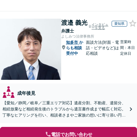
渡邉 義光
愛知県
インタビュ
ーを見る
弁護士
よしみつ法律事務所
営業時
知多市
か
面談方法(対面・電
らも相談
話・ビデオなど)は
間：本日
受付中
応相談
定休日
成年後見
【愛知／静岡／岐阜／三重エリア対応】遺産分割、不動産、遺留分、
相続放棄など相続発生後のトラブルから遺言書作成まで幅広く対応。
丁寧なヒアリングを行い、相談者さまやご家族の想いに寄り添い円滑
な解決へ導きます【オンライン面談OK】【休日相談可】
電話でお問い合わせ