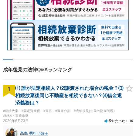
成年後見の法律Q&Aランキング
1
⑴ 誰が法定相続人？⑵譲渡された場合の税金？⑶
相続放棄後同じ不動産を相続できない？⑷借金返
済義務は？
#相続放棄
#固定資産税
#遺言
#遺産分割
#成年後見(生前の財産管理)
#M&A・事業承継
2020年6月23日
役にたった
16
高島 秀行
弁護士