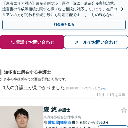
【東海エリア対応】遺産分割交渉・調停・訴訟、遺留分侵害額請求、
遺言書の作成等相続に関する様々なご相談に対応しています。在日コ
リアンの方が関わる相続手続にも対応可能です。しこりの残らない解
決を特に意識しています。
料金表を見る
電話でお問い合わせ
メールでお問い合わせ
知多市に所在する弁護士
知多市の事務所等での面談予約が可能です。
1
人の弁護士が見つかりました
(検索結果について詳しくは
こちら
)
1件中 1-1件を表示
森 悠
弁護士
東海知多総合法律事務所
愛知県
知多市
朝倉駅
から徒歩3分
|