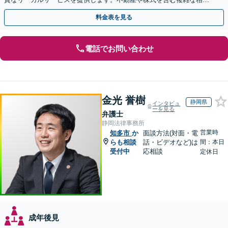
もお任せください【休日・夜間対応OK】
料金表を見る
電話でお問い合わせ
金光 誉樹
静岡県
インタビュ
ーを見る
弁護士
静岡法律事務所
営業時
知多市
か
面談方法(対面・電
らも相談
話・ビデオなど)は
間：本日
受付中
応相談
定休日
成年後見