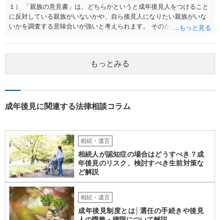
１） 「親族の意見書」は、どちらかというと成年後見人をつけること
に反対している親族がいないかや、自ら後見人になりたい親族がいな
いかを調査する意味合いが強いと考えられます。 そのため、ご相談の
ご事情であれば無視してしまっても特に不都合はないと考えられま
す。 ２） 場合によっては、介護や被後見人の財産の処分等に関して、
後見人から相談があることも考えられます。 また、お祖母さんがお亡
もっとみる
くなりになった場合、相続人となる可能性がありますが、 その場合は
相続放棄されれば問題ありません。 ３） 完全に拒否する方法はないか
もしれませんが、 関わりを持ちたくないとのことでしたら、親族の意
見書にその旨を記載して提出しておけば良いかも知れません。 後見人
としても、関わりを拒否している親族にあえて連絡をしてくる可能性
成年後見に関連する法律相談コラム
は低いと考えられます。 以上、ご参考になさってください。
相続・遺言
相続人が認知症の場合はどうすべき？成
年後見のリスク、検討すべき生前対策な
ど解説
相続・遺言
成年後見制度とは│選任の手続きや後見
人の職務・権限について解説