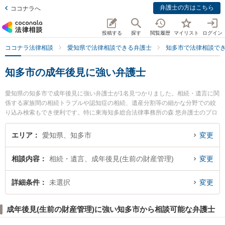
弁護士の方はこちら
ココナラへ
投稿する
探す
閲覧履歴
マイリスト
ログイン
ココナラ法律相談
愛知県で法律相談できる弁護士
知多市で法律相談で
知多市の成年後見に強い弁護士
愛知県の知多市で成年後見に強い弁護士が1名見つかりました。相続・遺言に関
係する家族間の相続トラブルや認知症の相続、遺産分割等の細かな分野での絞
り込み検索もでき便利です。特に東海知多総合法律事務所の森 悠弁護士のプロ
フィール情報や弁護士費用、強みなどが注目されています。『知多市で土日や
夜間に発生した成年後見のトラブルを今すぐに弁護士に相談したい』『成年後
エリア
愛知県、知多市
変更
見のトラブル解決の実績豊富な近くの弁護士を検索したい』『初回相談無料で
成年後見を法律相談できる知多市内の弁護士に相談予約したい』などでお困り
相談内容
相続・遺言、成年後見(生前の財産管理)
変更
の相談者さんにおすすめです。
詳細条件
未選択
変更
成年後見(生前の財産管理)に強い知多市から相談可能な弁護士