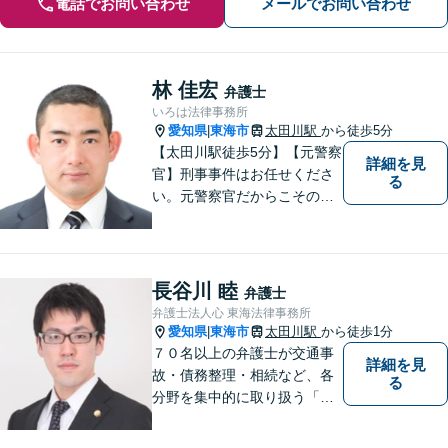
電話でお問い合わせ
メールでお問い合わせ
林 佳宏
弁護士
いろは法律事務所
愛知県
東海市
太田川駅
から徒歩5分
|
【太田川駅徒歩5分】【元警察
詳細を見
官】刑事事件はお任せくださ
る
い。元警察官だからこその視
点で、有利な解決を目指しま
す。粘り強い交渉を行いま
す。相手側の無理難題に屈す
ることはございません。元警
長谷川 睦
弁護士
察官の経験を活かした交通事
弁護士法人心 東海法律事務所
故事案対応もいたします。
愛知県
東海市
太田川駅
から徒歩1分
|
７０名以上の弁護士が交通事
詳細を見
故・債務整理・相続など、各
る
分野を集中的に取り扱う「分
野担当制」とすることで、ご
依頼者様に高品質・低コスト