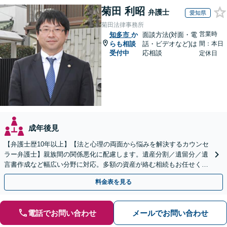
菊田 利昭
弁護士
愛知県
菊田法律事務所
営業時
知多市
か
面談方法(対面・電
らも相談
話・ビデオなど)は
間：本日
受付中
応相談
定休日
成年後見
【弁護士歴10年以上】【法と心理の両面から悩みを解決するカウンセ
ラー弁護士】親族間の関係悪化に配慮します。遺産分割／遺留分／遺
言書作成など幅広い分野に対応。多額の資産が絡む相続もお任せくだ
さい。【夜間・休日の相談可能】【駐車場完備】
料金表を見る
電話でお問い合わせ
メールでお問い合わせ