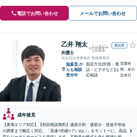
電話でお問い合わせ
メールでお問い合わせ
乙井 翔太
愛知県
インタビュ
ーを見る
弁護士
旭合同法律事務所 豊橋事務所
営業時
知多市
か
面談方法(対面・電
らも相談
話・ビデオなど)は
間：本日
受付中
応相談
定休日
成年後見
【東海エリア対応】【初回相談無料】遺産分割・遺留分・使途不明金
の調査まで幅広く対応。「迅速×的確×ていねい」をモットーに、高品
質なリーガルサービスを提供します。不動産や株式を含む複雑な相続