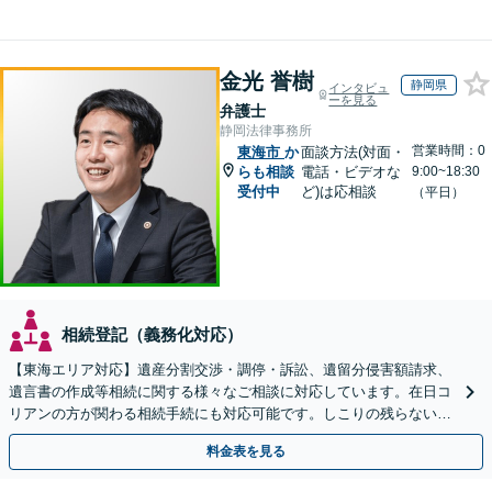
金光 誉樹
静岡県
インタビュ
ーを見る
弁護士
静岡法律事務所
営業時間：0
東海市
か
面談方法(対面・
らも相談
電話・ビデオな
9:00~18:30
受付中
ど)は応相談
（平日）
相続登記（義務化対応）
【東海エリア対応】遺産分割交渉・調停・訴訟、遺留分侵害額請求、
遺言書の作成等相続に関する様々なご相談に対応しています。在日コ
リアンの方が関わる相続手続にも対応可能です。しこりの残らない解
決を特に意識しています。
料金表を見る