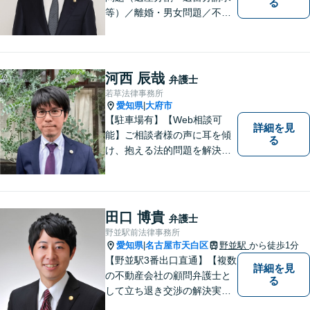
る
等）／離婚・男女問題／不動
産問題／交通事故に注力して
います（これらの分野は初回
３０分程度相談無料）。実績
多数。
河西 辰哉
弁護士
若草法律事務所
愛知県
大府市
|
【駐車場有】【Web相談可
詳細を見
能】ご相談者様の声に耳を傾
る
け、抱える法的問題を解決す
るために全力を尽くします。
どんな困難も共に乗り越え
て、明るい未来へと進みまし
ょう。 地域のみなさまからの
田口 博貴
弁護士
ご相談、お待ちしておりま
野並駅前法律事務所
す。
愛知県
名古屋市天白区
野並駅
から徒歩1分
|
【野並駅3番出口直通】【複数
詳細を見
の不動産会社の顧問弁護士と
る
して立ち退き交渉の解決実績
多数】立ち退き（賃借人側で