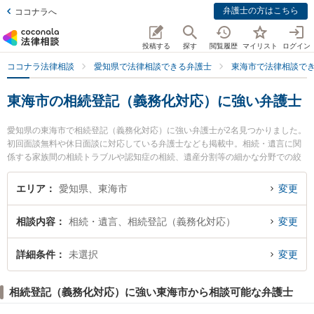
弁護士の方はこちら
ココナラへ
投稿する
探す
閲覧履歴
マイリスト
ログイン
ココナラ法律相談
愛知県で法律相談できる弁護士
東海市で法律相談で
東海市の相続登記（義務化対応）に強い弁護士
愛知県の東海市で相続登記（義務化対応）に強い弁護士が2名見つかりました。
初回面談無料や休日面談に対応している弁護士なども掲載中。相続・遺言に関
係する家族間の相続トラブルや認知症の相続、遺産分割等の細かな分野での絞
り込み検索もでき便利です。特に弁護士法人心 東海法律事務所の長谷川 睦弁護
士やいろは法律事務所の林 佳宏弁護士のプロフィール情報や弁護士費用、強み
エリア
愛知県、東海市
変更
などが注目されています。『東海市で土日や夜間に発生した相続登記（義務化
対応）のトラブルを今すぐに弁護士に相談したい』『相続登記（義務化対応）
相談内容
相続・遺言、相続登記（義務化対応）
変更
のトラブル解決の実績豊富な近くの弁護士を検索したい』『初回相談無料で相
続登記（義務化対応）を法律相談できる東海市内の弁護士に相談予約したい』
などでお困りの相談者さんにおすすめです。
詳細条件
未選択
変更
相続登記（義務化対応）に強い東海市から相談可能な弁護士