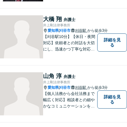
賃料不払いの場合を除く）、
相続、交通事故（人身事故の
被害者側に限る）、離婚、企
大橋 翔
弁護士
業及び個人事業主の顧問に関
井上剛法律事務所
する相談は初回相談無料で
愛知県
刈谷市
刈谷駅
から徒歩3分
|
す。
【刈谷駅10分】【休日・夜間
詳細を見
対応】依頼者との対話を大切
る
にし、迅速かつ丁寧な対応を
行っています。交通事故／不
動産／建築紛争／借金問題／
労働問題など幅広いリーガル
サービスを提供。【駐車場完
山角 淳
弁護士
備】
井上剛法律事務所
愛知県
刈谷市
刈谷駅
から徒歩3分
|
【個人法務から会社法務まで
詳細を見
幅広く対応】相談者との細や
る
かなコミュニケーションを大
切にし、親切・丁寧で分かり
やすい説明を心がけておりま
す。法律問題でお困りでした