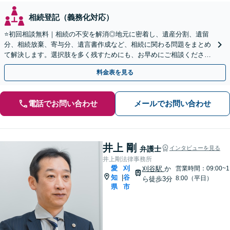
相続登記（義務化対応）
⭐️初回相談無料｜相続の不安を解消◎地元に密着し、遺産分割、遺留
分、相続放棄、寄与分、遺言書作成など、相続に関わる問題をまとめ
て解決します。選択肢を多く残すためにも、お早めにご相談ください
【休日・夜間面談OK】【駐車場あり】
料金表を見る
電話でお問い合わせ
メールでお問い合わせ
井上 剛
弁護士
インタビューを見る
井上剛法律事務所
愛
刈
刈谷駅
か
営業時間：09:00~1
知
谷
|
8:00（平日）
ら徒歩3分
県
市