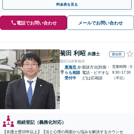
携して円滑な問題解決を目指します。【初回面談無料】
料金表を見る
電話でお問い合わせ
メールでお問い合わせ
菊田 利昭
弁護士
愛知県
菊田法律事務所
営業時間：0
東海市
か
面談方法(対面・
らも相談
電話・ビデオな
9:30~17:30
受付中
ど)は応相談
（平日）
相続登記（義務化対応）
【弁護士歴10年以上】【法と心理の両面から悩みを解決するカウンセ