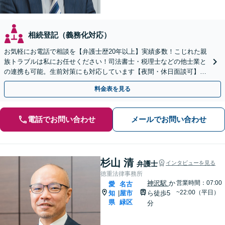
相続登記（義務化対応）
お気軽にお電話で相談を【弁護士歴20年以上】実績多数！こじれた親
族トラブルは私にお任せください！司法書士・税理士などの他士業と
の連携も可能。生前対策にも対応しています【夜間・休日面談可】
【完全個室・秘密厳守】
料金表を見る
電話でお問い合わせ
メールでお問い合わせ
杉山 清
弁護士
インタビューを見る
徳重法律事務所
神沢駅
か
営業時間：07:00
愛
名古
~22:00（平日）
知
屋市
ら徒歩5
|
県
緑区
分