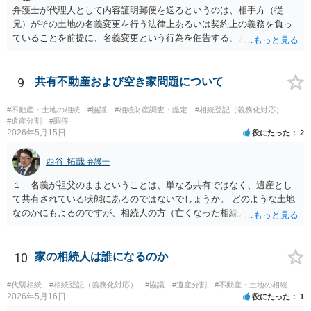
弁護士が代理人として内容証明郵便を送るというのは、相手方（従
兄）がその土地の名義変更を行う法律上あるいは契約上の義務を負っ
ていることを前提に、名義変更という行為を催告する、という使い方
が最も効果的です。判決や合意などに基づかない、単なる「お願い」
ベースの場合、仮に弁護士から通知するとしてもソフトな表現を使っ
た「お手紙」にならざるを得ず、内容証明郵便が不適当なケースもあ
9
共有不動産および空き家問題について
るでしょう。 つまり、本件で「弁護士から内容証明を送り土地の名義
変更を促すことが出来るかどうか」を判断するためには、詳しい背景
#不動産・土地の相続
#協議
#相続財産調査・鑑定
#相続登記（義務化対応）
事情が必要です。詳しい事情もとに、弁護士へ直接ご相談いただいた
#遺産分割
#調停
2026年5月15日
役にたった
2
方がよいでしょう。
西谷 拓哉
弁護士
１ 名義が祖父のままということは、単なる共有ではなく、遺産とし
て共有されている状態にあるのではないでしょうか。 どのような土地
なのかにもよるのですが、相続人の方（亡くなった相続人がおられる
場合は、代襲相続人）の連絡先等判明しているようであれば 遺産分割
の申立てを行うことが考えられます。 たとえば、みなが要らない土地
建物ということであれば、遺産分割協議の中で、申立人のお父様が全
10
家の相続人は誰になるのか
て権利を無償で取得して 今後は、お父様で必要な対応を行うと提案す
ることなどは一つ考えられるかなと思います。 なお、遺産としての共
#代襲相続
#相続登記（義務化対応）
#協議
#遺産分割
#不動産・土地の相続
有と、通常の共有が混在している場合はまた少し話が変わってきます
2026年5月16日
役にたった
1
のでご留意ください。 ２ 法テラスの利用については各法律事務所に