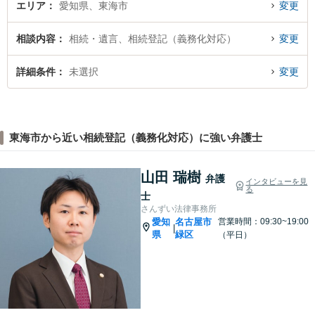
エリア
愛知県、東海市
変更
相談内容
相続・遺言、相続登記（義務化対応）
変更
詳細条件
未選択
変更
東海市から近い相続登記（義務化対応）に強い弁護士
山田 瑞樹
弁護
インタビューを見
る
士
さんずい法律事務所
愛知
名古屋市
営業時間：09:30~19:00
|
県
緑区
（平日）