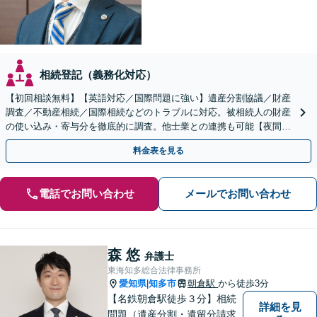
相続登記（義務化対応）
【初回相談無料】【英語対応／国際問題に強い】遺産分割協議／財産
調査／不動産相続／国際相続などのトラブルに対応。被相続人の財産
の使い込み・寄与分を徹底的に調査。他士業との連携も可能【夜間・
休日面談】【出張サービスあり】【徳重駅／神沢駅5分】
料金表を見る
電話でお問い合わせ
メールでお問い合わせ
森 悠
弁護士
東海知多総合法律事務所
愛知県
知多市
朝倉駅
から徒歩3分
|
【名鉄朝倉駅徒歩３分】相続
詳細を見
問題（遺産分割・遺留分請求