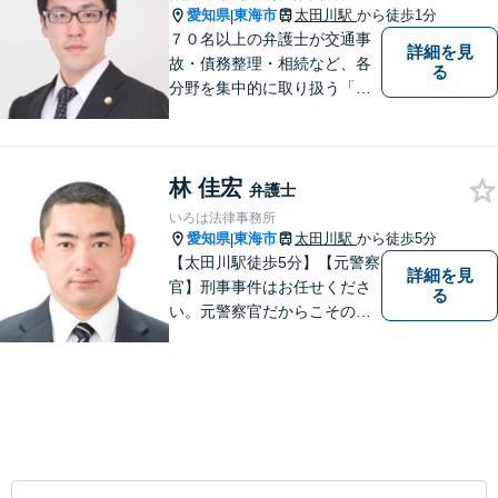
愛知県
東海市
太田川駅
から徒歩1分
|
７０名以上の弁護士が交通事
詳細を見
故・債務整理・相続など、各
る
分野を集中的に取り扱う「分
野担当制」とすることで、ご
依頼者様に高品質・低コスト
でのリーガルサービスを提供
林 佳宏
できるよう努めております。
弁護士
いろは法律事務所
愛知県
東海市
太田川駅
から徒歩5分
|
【太田川駅徒歩5分】【元警察
詳細を見
官】刑事事件はお任せくださ
る
い。元警察官だからこその視
点で、有利な解決を目指しま
す。粘り強い交渉を行いま
す。相手側の無理難題に屈す
ることはございません。元警
察官の経験を活かした交通事
故事案対応もいたします。