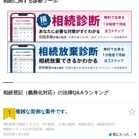
相続に関する診断ツール
があれば。お気軽にご相談く
ださい。
相続登記（義務化対応）の法律Q&Aランキング
1
複雑な面倒な案件です。
#家族間の相続トラブル
#不動産・土地の相続
#相続登記（義務化対応）
#相続トラブルの代理交渉
#調停
2025年7月19日
役にたった
4