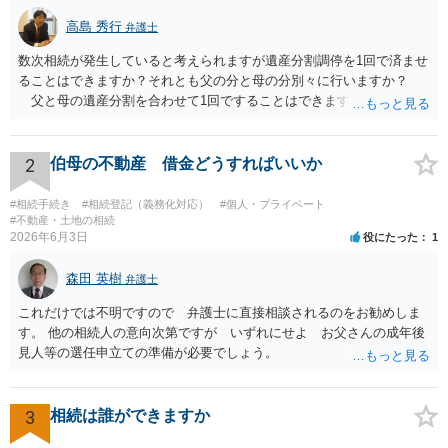
高島 秀行
弁護士
数次相続が発生していると考えられますが遺産分割調停を1回で済ませ
ることはできますか？それとも父の分と母の分別々に行いますか？
父と母の遺産分割を合わせて1回ですることはできます。 お金がな
いので自分で調停を立てようと思うのですがこの場合だと難しいでし
ょうか？ 兄が無視している理由は関わりなくない、もしくは嫌がら
せだと思います。兄は両親ともの葬儀には来ていません。兄の現住所
2
伯母の不動産 借金どうすればいいか
はプロにお願いして探してもらおうと思います。 弁護士に遺産分割
を依頼せず兄の住所だけ調べてもらうことは難しいです。 お金がな
#相続手続き
#相続登記（義務化対応）
#個人・プライベート
いということですが、遺産はあるので、遺産分割が終わったら弁護士
#不動産・土地の相続
2026年6月3日
役にたった
1
費用を 支払うという内容でも受任してもらえる可能性はあると思いま
す。 弁護士にメール等でそのようなことが可能か問い合わせしてみ
森田 英樹
たらよいと思います。
弁護士
これだけでは不明ですので 弁護士に直接相談されるのをお勧めしま
す。 他の相続人の意向次第ですが いずれにせよ お父さんの成年後
見人等の選任申立ての準備が必要でしょう。
3
相続は誰ができますか