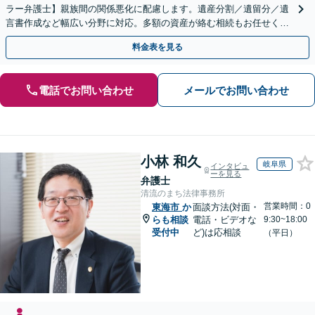
ラー弁護士】親族間の関係悪化に配慮します。遺産分割／遺留分／遺
言書作成など幅広い分野に対応。多額の資産が絡む相続もお任せくだ
さい。【夜間・休日の相談可能】【駐車場完備】
料金表を見る
電話でお問い合わせ
メールでお問い合わせ
小林 和久
岐阜県
インタビュ
ーを見る
弁護士
清流のまち法律事務所
営業時間：0
東海市
か
面談方法(対面・
らも相談
電話・ビデオな
9:30~18:00
受付中
ど)は応相談
（平日）