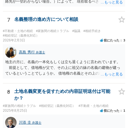
絡先が一切わからない場合。）によって、 現在取るべき手段は異なり
ますが、 ご記載のように、ある程度の費用がかかる可能性が高そうで
す。 その場合、例えば、弁護士によっては、本来であればご依頼時に
お支払いになる必要がある着手金の支払時期を、ご質問者様が遺産を
7
名義整理の進め方について相談
受け取った後にする契約で依頼を受ける場合もあります。 可能であれ
ば、ご依頼になるかは別にして、お近くの弁護士に直接相談されて、
#不動産・土地の相続
#家族間の相続トラブル
#協議
#相続手続き
費用の支払を含めた今後の対応についてアドバイスを求めることをお
#相続登記（義務化対応）
2026年2月3日
役にたった
3
すすめいたします。 ご参考にしていただけますと幸いです。
高島 秀行
弁護士
地主の方に、名義の一本化もしくは立ち退くように言われています。
前提として、借地権が父で、その上に祖父の妹の名義の建物が建っ
ているということでしょうか。 借地権の名義とその上の建物の名義が
異なっているので、一本化にするよう言われている ということでしょ
うか。 そうだとすると、借地を転貸してきたこととなるので、解消
しないと 借地契約を解除されてしまう可能性があると思います。 長
8
土地名義変更を促すための内容証明送付は可能
いこと使用していなかったので、無償で貸していたのであれば 使用貸
か？
借は目的が達成され終了したとして、明渡をしてもらったら良いと思
#家族間の相続トラブル
#相続登記（義務化対応）
#不動産・土地の相続
います。 複雑な事情がありますので、弁護士に面談で詳しい事情を
2025年8月25日
役にたった
1
話して相談されたら良いと思います。
川添 圭
弁護士