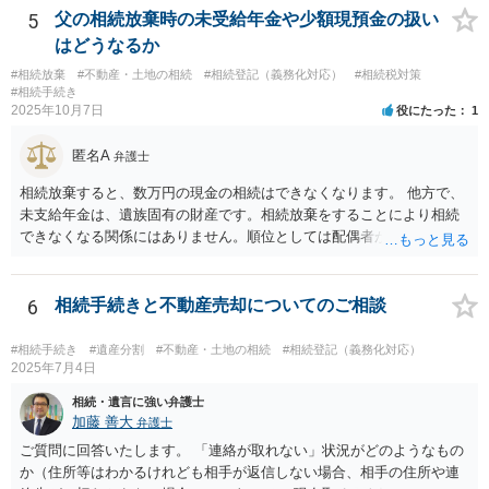
に切り替える（団信の見直しなども含めて）。 ・ただし、親子ローン
5
父の相続放棄時の未受給年金や少額現預金の扱い
で義母も共有名義に入っている場合、通常は、義母の持分や義母のロ
はどうなるか
ーン部分を動かすには、義母本人の同意・協議が不可欠です。 ここが
#相続放棄
#不動産・土地の相続
#相続登記（義務化対応）
#相続税対策
今回の「義母と連絡が取れない」状況での大きなネックになります。
#相続手続き
連絡が取れない相続人・共有者がいる場合、相続手続きは次のような
2025年10月7日
役にたった
1
段階的対応が推奨されています。 １．戸籍・戸籍の附票・住民票で義
母の最新住所と生存状況を確認する。 まずは、被相続人（ご主人）の
匿名A
弁護士
戸籍から相続人を辿り、義母の戸籍・戸籍附票を取り、現住所や転居
履歴を確認する方法が一般的です。 ２．住所が分かった場合、内容証
相続放棄すると、数万円の現金の相続はできなくなります。 他方で、
明郵便などの方法で手紙を送る。 電話やメールで連絡が取れないとき
未支給年金は、遺族固有の財産です。相続放棄をすることにより相続
は、公的な通知手段として内容証明郵便を使い、「遺産分割協議をし
できなくなる関係にはありません。順位としては配偶者が第一順位で
たい」「持分の調整をしたい」旨を正式に通知することが推奨されて
すのでご質問主のお母様が受給できます。
います。 ３．それでも連絡がつかない／返信がない場合 義母が行方不
明状態で、所在が確認できない場合：「不在者財産管理人の選任」を
6
相続手続きと不動産売却についてのご相談
家庭裁判所に申し立てて、管理人を通じて手続を進める方法が検討さ
れます。 また、住所は分かるが、意図的に連絡を無視されている／協
#相続手続き
#遺産分割
#不動産・土地の相続
#相続登記（義務化対応）
議に応じない場合は、家庭裁判所に「遺産分割調停」を申し立てて、
2025年7月4日
裁判所の場で話し合い・調整をする方法が有効とされています。 どの
相続・遺言に強い弁護士
方法で進めるべきか、という点に関して公開の場でアドバイスするの
加藤 善大
弁護士
にも限界があるかと思いますので、具体的な資料等をご持参の上、弁
ご質問に回答いたします。 「連絡が取れない」状況がどのようなもの
護士の相談されることをお勧めします。
か（住所等はわかるけれども相手が返信しない場合、相手の住所や連