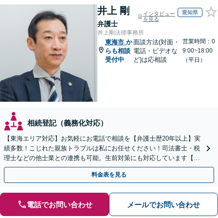
井上 剛
愛知県
インタビュー
を見る
弁護士
井上剛法律事務所
営業時間：0
東海市
か
面談方法(対面・
らも相談
電話・ビデオな
9:00~18:00
受付中
ど)は応相談
（平日）
相続登記（義務化対応）
【東海エリア対応】お気軽にお電話で相談を【弁護士歴20年以上】実
績多数！こじれた親族トラブルは私にお任せください！司法書士・税
理士などの他士業との連携も可能。生前対策にも対応しています【夜
間・休日面談可】【完全個室・秘密厳守】
料金表を見る
電話でお問い合わせ
メールでお問い合わせ