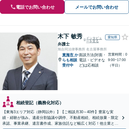
電話でお問い合わせ
メールでお問い合わせ
木下 敏秀
愛知県
インタビュ
ーを見る
弁護士
旭合同法律事務所 名古屋事務所
営業時間：0
東海市
か
面談方法(対面・
らも相談
電話・ビデオな
9:00~17:00
受付中
ど)は応相談
（平日）
相続登記（義務化対応）
【東海3エリア対応（静岡以外）】【ご相談月30～40件】豊富な実
績・経験が強み。遺産分割協議や調停、不動産相続、相続放棄・限定
承認、事業承継、遺言書作成、家族信託など幅広く対応！他士業と連