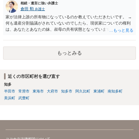
相続・遺言に強い弁護士
直接お尋ねされるとよいと思います。一定の収入や預貯金がお父さま
倉田 勲
弁護士
にある場合は ご利用が難しい場合があります。
家が法律上誰の所有物になっているのか教えていただきたいです。 →
何も遺産分割協議がされていないのでしたら、現状家についての権利
は、あなたとあなたの妹、叔母の共有状態となっています。 相続割合
としてはあなた：妹：叔母＝１/８：1/８：１/２となり、残りのお父様
が祖父から相続した１/４は相続人全員が相続放棄したため相続人不在
の状態です。 そのため相続持ち分の登記のみであれば上記の割合での
もっとみる
登記をすれば足りますが、仮に家を処分するのであればお父様の１/４
に関して相続財産清算人を選任してその清算人含めて処分の手続きを
する必要があります。
近くの市区町村を選び直す
知多
半田市
常滑市
東海市
大府市
知多市
阿久比町
東浦町
南知多町
美浜町
武豊町