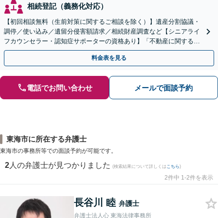
相続登記（義務化対応）
【初回相談無料（生前対策に関するご相談を除く）】遺産分割協議・
調停／使い込み／遺留分侵害額請求／相続財産調査など【シニアライ
フカウンセラー・認知症サポーターの資格あり】「不動産に関する相
続もお任せください」【当日・夜間相談可（要相談）】
料金表を見る
電話でお問い合わせ
メールで面談予約
東海市に所在する弁護士
東海市の事務所等での面談予約が可能です。
2
人の弁護士が見つかりました
(検索結果について詳しくは
こちら
)
2件中 1-2件を表示
長谷川 睦
弁護士
弁護士法人心 東海法律事務所