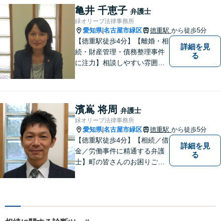
ら、お早めにご相談くださ
亀井 千恵子
弁護士
い。【JR在来線「刈谷駅」4
緑オリーブ法律事務所
分】【駐車場あり】
愛知県
名古屋市緑区
徳重駅
から徒歩5分
|
【徳重駅徒歩4分】【離婚・相
詳細を見
続・財産管理・債務整理事件
る
に注力】相談しやすい雰囲気
を心がけております。お気軽
にご相談ください。【駐車場
有】
濱嶌 将周
弁護士
緑オリーブ法律事務所
愛知県
名古屋市緑区
徳重駅
から徒歩5分
|
【徳重駅徒歩4分】【相続／借
詳細を見
金／労働事件に精通する弁護
る
士】町の皆さんのお困りごと
を何でも解決するジェネラリ
スト弁護士。社会の秩序を保
つべく、環境問題やマイナン
バー等の情報問題にも意欲高
く取り組みます。お困りごと