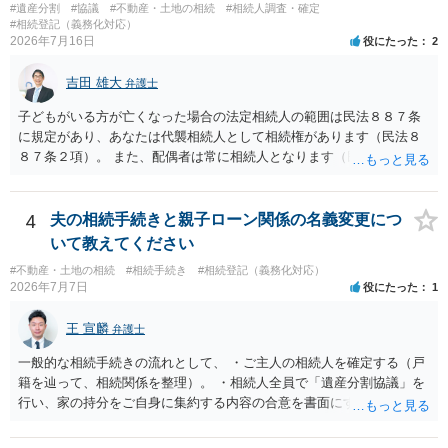
#遺産分割
#協議
#不動産・土地の相続
#相続人調査・確定
#相続登記（義務化対応）
2026年7月16日
役にたった
2
吉田 雄大
弁護士
子どもがいる方が亡くなった場合の法定相続人の範囲は民法８８７条
に規定があり、あなたは代襲相続人として相続権があります（民法８
８７条２項）。 また、配偶者は常に相続人となります（民法８９０
条）。 「祖父の子供３人」の方の配偶者がご健在であれば、その方に
も相続権があります。つまり、孫５人に加えて「おじ又はおば」にも
相続権がある可能性があります。
4
夫の相続手続きと親子ローン関係の名義変更につ
いて教えてください
#不動産・土地の相続
#相続手続き
#相続登記（義務化対応）
2026年7月7日
役にたった
1
王 宣麟
弁護士
一般的な相続手続きの流れとして、 ・ご主人の相続人を確定する（戸
籍を辿って、相続関係を整理）。 ・相続人全員で「遺産分割協議」を
行い、家の持分をご自身に集約する内容の合意を書面にする。 ・その
合意に基づき、不動産の相続登記を申請する（法務局）。 ・住宅ロー
ンと抵当権の名義について、金融機関と協議し、可能ならあなた名義