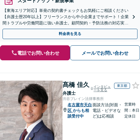
スタートアップ・新規事業
【東海エリア対応】単発の契約書チェックもお気軽にご相談ください
【弁護士歴20年以上】フリーランスから中小企業までサポート！企業
間トラブルや労働問題に強い弁護士。顧問契約・予防法務の対応実績
も豊富です。【夜間・休日面談可】【完全個室】
料金表を見る
電話でお問い合わせ
メールでお問い合わせ
髙橋 佳久
東京都
インタビュ
ーを見る
弁護士
渋谷ブレイン法律事務所
営業時
名古屋市天白
面談方法(対面・
区
からも相
電話・ビデオな
間：本日
談受付中
ど)は応相談
定休日