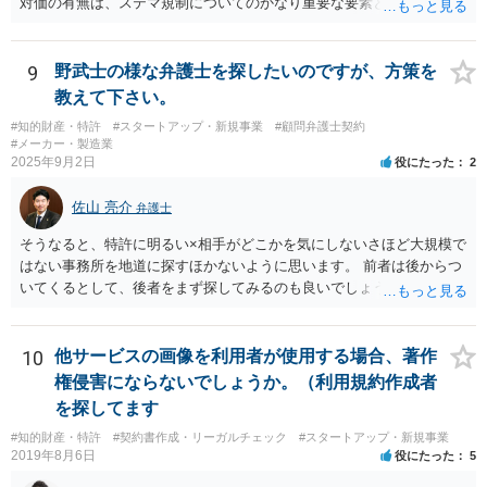
対価の有無は、ステマ規制についてのかなり重要な要素となります。
近時ステマ規制で初の行政処分を受けたケースは、高評価を付けるこ
とを条件に割り引くサービスを提供していたケースですが、 明示的に
高評価と指示していなくても、全件報酬を支払うことを約してレビュ
9
野武士の様な弁護士を探したいのですが、方策を
ーをさせるということになれば、結局はそれはレビュー内容について
教えて下さい。
事業者が関与していると評価され「事業者による表示（広告）」と判
#知的財産・特許
#スタートアップ・新規事業
#顧問弁護士契約
断される余地は残るといえるでしょう。 あくまで、自身の嗜好に基づ
#メーカー・製造業
く、自主的なレビューでなければステマ規制にひっかかる可能性があ
2025年9月2日
役にたった
2
るのです。 ※消費者庁のステマ規制の運用ガイドラインであるhttps://
www.caa.go.jp/policies/policy/representation/fair_labeling/guideline/ass
佐山 亮介
弁護士
ets/representation_cms216_230328_03.pdf の５頁（イ）、２（１）参
照
そうなると、特許に明るい×相手がどこかを気にしないさほど大規模で
はない事務所を地道に探すほかないように思います。 前者は後からつ
いてくるとして、後者をまず探してみるのも良いでしょう。
10
他サービスの画像を利用者が使用する場合、著作
権侵害にならないでしょうか。（利用規約作成者
を探してます
#知的財産・特許
#契約書作成・リーガルチェック
#スタートアップ・新規事業
2019年8月6日
役にたった
5