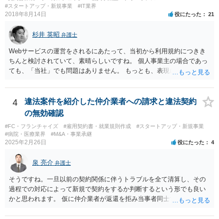
#スタートアップ・新規事業
#IT業界
すし、その証商標権者にクレームが来てしまいますので、商標権を侵
2018年8月14日
役にたった
21
害します。その商品が流通すれば商標権（ロゴマーク等）に対する一
般消費者の信頼も害することになります。また、本来商標権者に入る
杉井 英昭
弁護士
べき利益が入らないことになります。 修理だけではそのような問題は
生じません。
Webサービスの運営をされるにあたって、当初から利用規約につきき
ちんと検討されていて、素晴らしいですね。 個人事業主の場合であっ
ても、「当社」でも問題はありません。 もっとも、表現に違和感があ
るというのであれば、屋号を使うとよいでしょう。 例えば、田中一郎
さんが「ABCウェブサービス」の屋号で事業を運営する際には、「当
社」の代わりに「ABCウェブサービス」とか「ABCWS」を使う等で
4
違法案件を紹介した仲介業者への請求と違法契約
す。
の無効確認
#FC・フランチャイズ
#雇用契約書・就業規則作成
#スタートアップ・新規事業
#病院・医療業界
#M&A・事業承継
2025年2月26日
役にたった
4
泉 亮介
弁護士
そうですね。一旦以前の契約関係に伴うトラブルを全て清算し、その
過程での対応によって新規で契約をするか判断するという形でも良い
かと思われます。 仮に仲介業者が返還を拒み当事者同士での解決が困
難となった場合は個別に弁護士に相談されると良いでしょう。