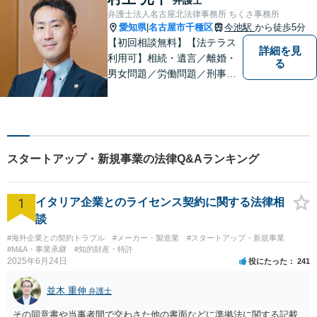
弁護士法人名古屋北法律事務所 ちくさ事務所
愛知県
名古屋市千種区
今池駅
から徒歩5分
|
【初回相談無料】【法テラス
詳細を見
利用可】相続・遺言／離婚・
る
男女問題／労働問題／刑事事
件／借金問題に注力！依頼者
さまのお悩みに寄り添った、
質の高いリーガルサービスを
ご提供。小さなお困り事でも
構いません【夜間・休日面
スタートアップ・新規事業の法律Q&Aランキング
談】【完全個室】【今池駅3
分】
1
イタリア企業とのライセンス契約に関する法律相
談
#海外企業との契約トラブル
#メーカー・製造業
#スタートアップ・新規事業
#M&A・事業承継
#知的財産・特許
2025年6月24日
役にたった
241
並木 重伸
弁護士
その同意書や当事者間で交わさた他の書面などに準拠法に関する記載