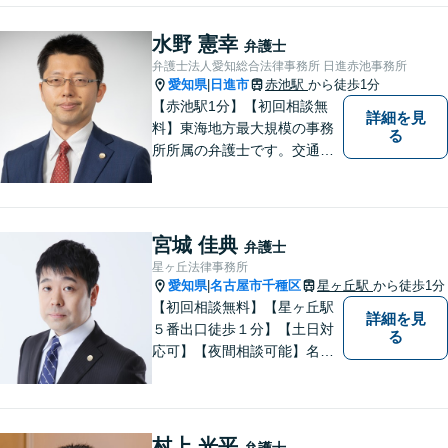
ターネット／削除請求や開示
請求、利用規約などのトラブ
水野 憲幸
弁護士
ルはお任せ！相続／感情面の
弁護士法人愛知総合法律事務所 日進赤池事務所
納得感を重視します。
愛知県
日進市
赤池駅
から徒歩1分
|
【赤池駅1分】【初回相談無
詳細を見
料】東海地方最大規模の事務
る
所所属の弁護士です。交通事
故、離婚問題、相続問題等多
数の事件を扱っています。初
回相談無料、営業時間外の相
談対応も行っております。ま
宮城 佳典
弁護士
ずは、お気軽にお電話くださ
星ヶ丘法律事務所
い。
愛知県
名古屋市千種区
星ヶ丘駅
から徒歩1分
|
【初回相談無料】【星ヶ丘駅
詳細を見
５番出口徒歩１分】【土日対
る
応可】【夜間相談可能】名古
屋市千種区の弁護士です。ぜ
ひ一度ご相談ください。
村上 光平
弁護士