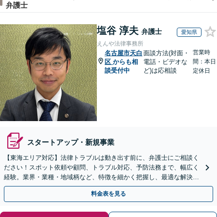
弁護士
塩谷 淳夫
弁護士
愛知県
えんや法律事務所
営業時
名古屋市天白
面談方法(対面・
区
からも相
電話・ビデオな
間：本日
談受付中
ど)は応相談
定休日
スタートアップ・新規事業
【東海エリア対応】法律トラブルは動き出す前に、弁護士にご相談く
ださい！スポット依頼や顧問、トラブル対応、予防法務まで、幅広く
経験。​​業界・業種・地域柄など、特徴を細かく把握し、最適な解決策
をご提示します
料金表を見る