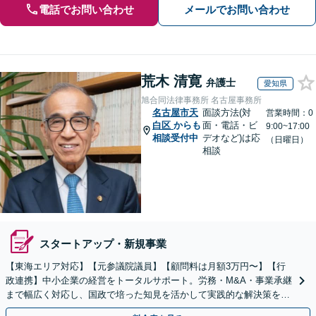
電話でお問い合わせ
メールでお問い合わせ
荒木 清寛
弁護士
愛知県
旭合同法律事務所 名古屋事務所
名古屋市天
面談方法(対
営業時間：0
白区
からも
面・電話・ビ
9:00~17:00
相談受付中
デオなど)は応
（日曜日）
相談
スタートアップ・新規事業
【東海エリア対応】【元参議院議員】【顧問料は月額3万円〜】【行
政連携】中小企業の経営をトータルサポート。労務・M&A・事業承継
まで幅広く対応し、国政で培った知見を活かして実践的な解決策をご
提案します。まずはお気軽にご相談ください。