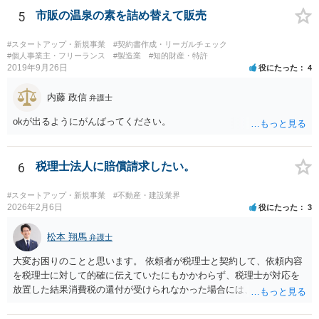
5
市販の温泉の素を詰め替えて販売
#スタートアップ・新規事業
#契約書作成・リーガルチェック
#個人事業主・フリーランス
#製造業
#知的財産・特許
2019年9月26日
役にたった
4
内藤 政信
弁護士
okが出るようにがんばってください。
6
税理士法人に賠償請求したい。
#スタートアップ・新規事業
#不動産・建設業界
2026年2月6日
役にたった
3
松本 翔馬
弁護士
大変お困りのことと思います。 依頼者が税理士と契約して、依頼内容
を税理士に対して的確に伝えていたにもかかわらず、税理士が対応を
放置した結果消費税の還付が受けられなかった場合には、賠償請求で
きる余地があります。 本件では、 ①過誤があった業務が契約範囲内で
あるか否かという問題 ②税理士本人が税務業務をしていなかったとい