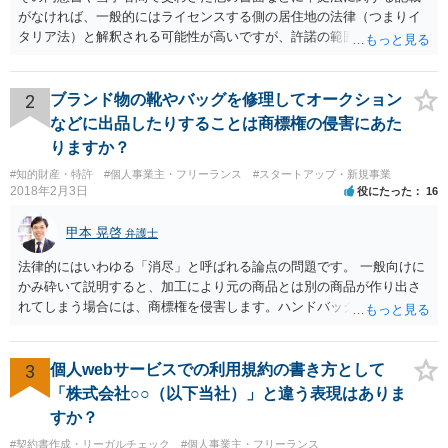
がなければ、一般的にはライセンスする側の居住地の法律（つまりイ
タリア法）と解釈される可能性が高いですが、許諾の範囲が日本国内
に限定されているなどの事情がある場合には、日本法となる可能性も
あります。 なお、仮に日本法になるとしても、新しい会社との間で契
約が有効かどうかは、ライセンスされた権利の種類（著作権、商標
2
ブランド物の靴やバッグを修理してオークション
権、特許権など）や契約の時期などを見て判断する必要があります。
などに出品したりすることは商標権の侵害にあた
いずれにせよ具体的事情が分からないと確定的な回答は難しいと思わ
りますか？
れますので、弁護士に直接相談されることをお勧めします。
#知的財産・特許
#個人事業主・フリーランス
#スタートアップ・新規事業
2018年2月3日
役にたった
16
甲本 晃啓
弁護士
法律的にはいわゆる「消尽」と呼ばれる論点の問題です。 一般向けに
かみ砕いて説明すると、加工により元の商品とは別の商品が作り出さ
れてしまう場合には、商標権を侵害します。ハンドバッグをポーチに
リメイクするなどの場合です。他方で、単なる性能や品質を維持する
ための加工（一般にいう修理）は、商標権を侵害しません。 商標権者
は、その商品を売ったときに対価を回収しているので、商標権は用い
3
個人webサービスでの利用規約の書き方として
尽くされている（用尽、消尽といいます。）と解釈されます。他方
「株式会社○○（以下当社）」と違う表現はありま
で、商標権者の預かり知らないところで、販売した商品から別の商品
すか？
（コピー品やリメイク品）が作りだされてしまうと、その商品が仮に
#契約書作成・リーガルチェック
#個人事業主・フリーランス
酷い品質であれば、商標権者のブランドイメージが傷ついてしまいま