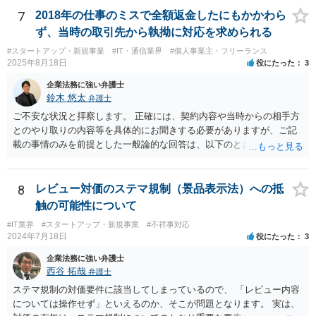
う税理士職務の妥当性の問題 ③クライアントが誤って簡易課税届出書
7
2018年の仕事のミスで全額返金したにもかかわら
を提出していたところ、税理士が課税方式の確認をしなかった問題 と
ず、当時の取引先から執拗に対応を求められる
いう課題があります。 ①については、 税理士が責任を持つのは契約に
#スタートアップ・新規事業
#IT・通信業界
#個人事業主・フリーランス
明記された委任事務に限定されるのが原則です。 サービスとして委任
2025年8月18日
役にたった
3
事務外の税務相談に応じた結果、その責任を負う場合もゼロではあり
ませんが、責任追及するハードルはかなり上がります。 ②について
企業法務に強い弁護士
は、 実際上、税理士事務所では事務員が顧客対応することが多いと聞
鈴木 悠太
弁護士
きます。 そのため、メールに税理士が参加していないことや直接面談
ご不安な状況と拝察します。 正確には、契約内容や当時からの相手方
していないことをもって賠償請求の理由とすることは現実問題として
とのやり取りの内容等を具体的にお聞きする必要がありますが、ご記
は難しい可能性があります。 ③については、 税理士が、契約上の委任
載の事情のみを前提とした一般論的な回答は、以下のとおりです。 ①
事務外の税務相談をサービスで実施していた場合は、税理士側から積
相手方が主張し得た損害賠償請求権は、すでに消滅時効（2020年改正
極的に課税方式を確認しなければならないという程度の注意義務は認
前の商事消滅時効、不法行為消滅時効）にかかっている可能性が高い
められにくいのではないかと思います。 もっとも、顧問契約締結当初
です。 ②相手方の報告要求については、法的には従う義務はないでし
8
レビュー対価のステマ規制（景品表示法）への抵
から本件法人設立の相談についても依頼しており委任事務に含まれて
ょう。 ③すでに対応は完了しており、もし相手方から今後具体的な法
触の可能性について
いたと主張できる事情がある場合には、上記より幾分有利に進められ
的請求ないし措置がなされれば改めて検討するという方針でもよいよ
るかと思います。 より詳細な検討は、個別に法律事務所に問い合わせ
#IT業界
#スタートアップ・新規事業
#不祥事対応
うに思われます。
2024年7月18日
役にたった
3
て法律相談されるとよいでしょう。
企業法務に強い弁護士
西谷 拓哉
弁護士
ステマ規制の対価要件に該当してしまっているので、 「レビュー内容
については操作せず」といえるのか、そこが問題となります。 実は、