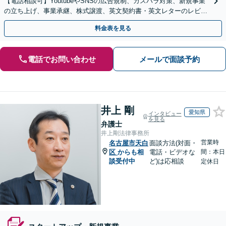
【電話相談可】YoutubeやSNSの広告規制、カスハラ対策、新規事業
の立ち上げ、事業承継、株式譲渡、英文契約書・英文レターのレビュ
ー・ドラフトなどに対応。
料金表を見る
電話でお問い合わせ
メールで面談予約
井上 剛
愛知県
インタビュー
を見る
弁護士
井上剛法律事務所
営業時
名古屋市天白
面談方法(対面・
区
からも相
電話・ビデオな
間：本日
談受付中
ど)は応相談
定休日