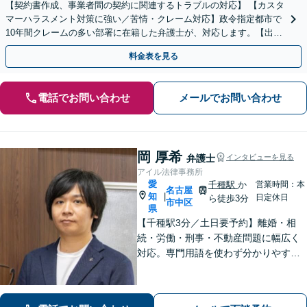
【契約書作成、事業者間の契約に関連するトラブルの対応】 【カスタ
マーハラスメント対策に強い／苦情・クレーム対応】政令指定都市で
10年間クレームの多い部署に在籍した弁護士が、対応します。【出張
相談・WEB面談対応】【休日・夜間相談可】
料金表を見る
電話でお問い合わせ
メールでお問い合わせ
岡 厚希
弁護士
インタビューを見る
アイル法律事務所
愛
千種駅
か
営業時間：本
名古屋
知
|
日定休日
ら徒歩3分
市中区
県
【千種駅3分／土日要予約】離婚・相
続・労働・刑事・不動産問題に幅広く
対応。専門用語を使わず分かりやすく
ご説明します。「話しやすい」と評判
の弁護士が、あなたが気づいていない
最適な解決策まで、期待を超える「必