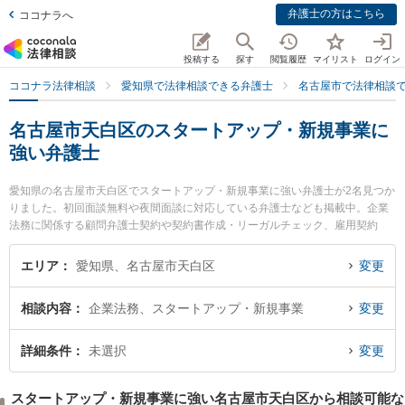
弁護士の方はこちら
ココナラへ
投稿する
探す
閲覧履歴
マイリスト
ログイン
ココナラ法律相談
愛知県で法律相談できる弁護士
名古屋市で法律相談
名古屋市天白区のスタートアップ・新規事業に
強い弁護士
愛知県の名古屋市天白区でスタートアップ・新規事業に強い弁護士が2名見つか
りました。初回面談無料や夜間面談に対応している弁護士なども掲載中。企業
法務に関係する顧問弁護士契約や契約書作成・リーガルチェック、雇用契約
書・就業規則作成等の細かな分野での絞り込み検索もでき便利です。特に野並
駅前法律事務所の田口 博貴弁護士やすぎうら法律事務所の杉浦 太一郎弁護士の
エリア
愛知県、名古屋市天白区
変更
プロフィール情報や弁護士費用、強みなどが注目されています。『名古屋市天
白区で土日や夜間に発生したスタートアップ・新規事業のトラブルを今すぐに
相談内容
企業法務、スタートアップ・新規事業
変更
弁護士に相談したい』『スタートアップ・新規事業のトラブル解決の実績豊富
な近くの弁護士を検索したい』『初回相談無料でスタートアップ・新規事業を
法律相談できる名古屋市天白区内の弁護士に相談予約したい』などでお困りの
詳細条件
未選択
変更
相談者さんにおすすめです。
スタートアップ・新規事業に強い名古屋市天白区から相談可能な