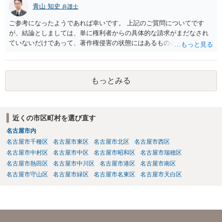
青山 知史
弁護士
ご参考になったようであれば幸いです。 上記のご質問についてです
が、結論としましては、単に権利者からの具体的な請求がまだなされ
ていないだけであって、著作権侵害の状態にはあるものと思慮いたし
ます。 例えば、大手のECサイトの規約を見ますと、各投稿者によるコ
ンテンツの投稿については、適法か否かも含め、投稿者で自己責任で
行うものとし、サイトとしては責任を持たない旨の規定がなされてい
もっとみる
ることがあります。 利用者も多いため、サイトとして投稿画像等のチ
ェックは行えないことから、自己責任で判断して行動するように求め
た規定と思慮いたします。 この結果、画像投稿の時点では、サイトに
おいて事前チェックがなされるわけではないため、著作権侵害となる
近くの市区町村を選び直す
ような画像もそのまま投稿されてしまい、結果として、権利者から削
名古屋市内
除や損害賠償等の請求がなされるまで、事実上、その投稿状態が残っ
たままになっているものと思われます。 こうした無断転載の件数は多
名古屋市千種区
名古屋市東区
名古屋市北区
名古屋市西区
く、また、本人の特定にも時間や費用がかかることから、全ての無断
名古屋市中村区
名古屋市中区
名古屋市昭和区
名古屋市瑞穂区
転載に対しては、権利者が対応できていないという実情があるものと
名古屋市熱田区
名古屋市中川区
名古屋市港区
名古屋市南区
思われます。 もっとも、著作権者として承諾をしているのでない限
名古屋市守山区
名古屋市緑区
名古屋市名東区
名古屋市天白区
り、請求が現時点でないとしても、著作権侵害となることに変わりは
ありません。 そのため、著作権者が、本人の特定や具体的な請求に動
いてきた場合には、こうした無断転載をしていると、権利侵害の責任
を問われることになり、結果として、賠償等をしなければならない事
態にもなります。 このように、ECサイト等における画像転載等は、適