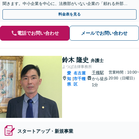
聞きます。中小企業を中心に、法務部がいない企業の「頼れる外部パ
ートナー」になります【駐車場完備】
料金表を見る
電話でお問い合わせ
メールでお問い合わせ
鈴木 隆史
弁護士
よつば法律事務所
千種駅
営業時間：10:00~
愛
名古屋
20:00（日曜日）
知
市千種
から徒歩
|
県
区
1分
スタートアップ・新規事業