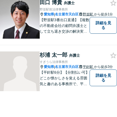
田口 博貴
弁護士
野並駅前法律事務所
愛知県
名古屋市天白区
野並駅
から徒歩1分
|
【野並駅3番出口直通】【複数
詳細を見
の不動産会社の顧問弁護士と
る
して立ち退き交渉の解決実績
多数】立ち退き（賃借人側で
賃料不払いの場合を除く）、
相続、交通事故（人身事故の
杉浦 太一郎
被害者側に限る）、離婚、企
弁護士
業及び個人事業主の顧問に関
すぎうら法律事務所
する相談は初回相談無料で
愛知県
名古屋市天白区
平針駅
から徒歩3分
|
す。
【平針駅6分】【分割払い可】
詳細を見
どこか懐かしさを覚える雰囲
る
気と趣のある事務所で、平針
に縁とゆかりを持った弁護士
が【相続・不動産・一般民
事・企業法務・税務】といっ
た幅広い対応業務で問題解決
に取り組みます。