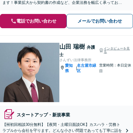
ます！事業拡大から契約書の作成など、企業法務を幅広く承っており
ます【休日の相談可能】【ビデオ面談OK】
電話でお問い合わせ
メールでお問い合わせ
山田 瑞樹
弁護
インタビューを見
る
士
さんずい法律事務所
愛知
名古屋市緑
営業時間：本日定休
|
県
区
日
スタートアップ・新規事業
【🆓初回相談30分無料】【夜間・土曜日面談OK】カスハラ・労務ト
ラブルから会社を守ります。どんな小さい問題であっても丁寧に話を