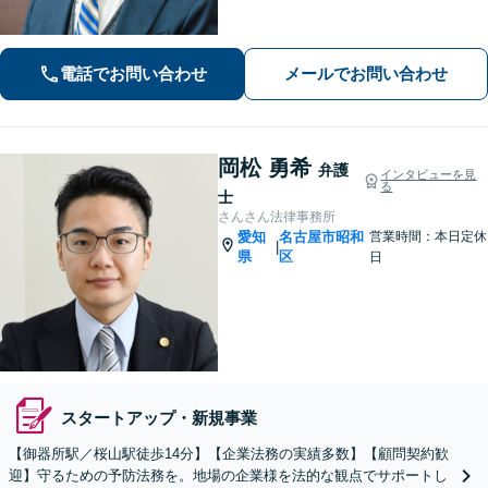
婚・男女問題】国際離婚からお子さま
の問題まで親身になって対応！【刑事
事件】早期釈放に向けて迅速に対処
電話でお問い合わせ
メールでお問い合わせ
【夜間・休日面談】【徳重駅／神沢駅5
分】
岡松 勇希
弁護
インタビューを見
る
士
さんさん法律事務所
愛知
名古屋市昭和
営業時間：本日定休
|
県
区
日
スタートアップ・新規事業
【御器所駅／桜山駅徒歩14分】【企業法務の実績多数】【顧問契約歓
迎】守るための予防法務を。地場の企業様を法的な観点でサポートし