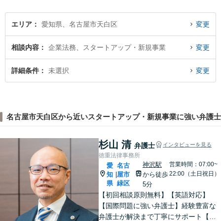
エリア
愛知県、名古屋市天白区
変更
相談内容
企業法務、スタートアップ・新規事業
変更
詳細条件
未選択
変更
名古屋市天白区から近いスタートアップ・新規事業に強い弁護士
杉山 清
弁護士
インタビューを見る
徳重法律事務所
神沢駅
営業時間：07:00~
愛
名古
22:00（土日祝日）
知
屋市
から徒歩
|
県
緑区
5分
【初回相談原則無料】【英語対応】
【国際問題に強い弁護士】経験豊富な
弁護士が解決まで丁寧にサポート【離