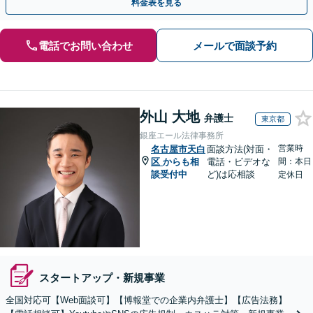
料金表を見る
電話でお問い合わせ
メールで面談予約
外山 大地
弁護士
東京都
銀座エール法律事務所
営業時
名古屋市天白
面談方法(対面・
区
からも相
電話・ビデオな
間：本日
談受付中
ど)は応相談
定休日
スタートアップ・新規事業
全国対応可【Web面談可】【博報堂での企業内弁護士】【広告法務】