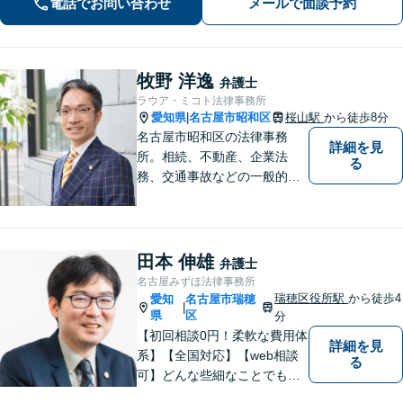
電話でお問い合わせ
メールで面談予約
要十分以上」のサポートをご提供しま
す。
牧野 洋逸
弁護士
ラウア・ミコト法律事務所
愛知県
名古屋市昭和区
桜山駅
から徒歩8分
|
名古屋市昭和区の法律事務
詳細を見
所。相続、不動産、企業法
る
務、交通事故などの一般的な
法律相談はもちろん、スポー
ツ法務にも積極的に取り組ん
でいます【初回30分相談無
料】【桜山駅より徒歩８分】
田本 伸雄
弁護士
【駐車場あり】【オンライン
名古屋みずほ法律事務所
相談可】
瑞穂区役所駅
から徒歩4
愛知
名古屋市瑞穂
|
県
区
分
【初回相談0円！柔軟な費用体
詳細を見
系】【全国対応】【web相談
る
可】どんな些細なことでもお
気軽にご相談ください。イン