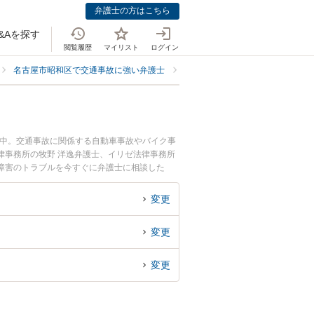
弁護士の方はこちら
&Aを探す
閲覧履歴
マイリスト
ログイン
名古屋市昭和区で交通事故に強い弁護士
名古屋市昭和区で後遺障害に強い
載中。交通事故に関係する自動車事故やバイク事
律事務所の牧野 洋逸弁護士、イリゼ法律事務所
障害のトラブルを今すぐに弁護士に相談した
和区内の弁護士に相談予約したい』などでお困り
変更
変更
変更