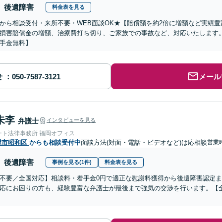
後遺障害
料金表を見る
から相談受付・来所不要・WEB面談OK★【賠償額を約2倍に増額など実績豊
損害賠償金の増額、治療費打ち切り、ご家族での事故など、対応いたします
手金無料】
せ
メール
朱李
弁護士
インタビューを見る
ート法律事務所 福岡オフィス
屋市昭和区
からも相談受付中
面談方法(対面・電話・ビデオなど)は応相談
営業時
後遺障害
事例を見る(1件)
料金表を見る
不要／全国対応】相談料・着手金0円で適正な慰謝料獲得から後遺障害認定
応にお困りの方も、経験豊富な弁護士が最後まで強気の交渉を行います。【全