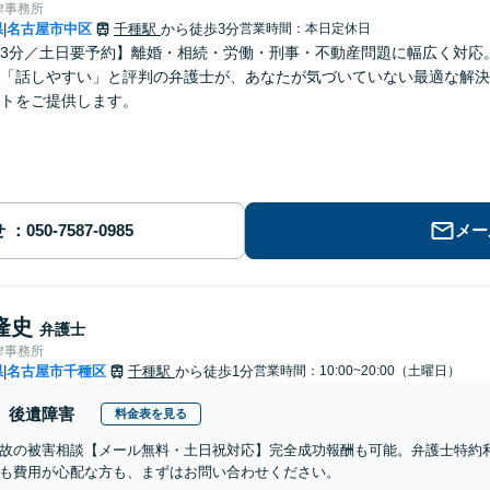
律事務所
県
名古屋市中区
千種駅
から徒歩3分
営業時間：本日定休日
|
3分／土日要予約】離婚・相続・労働・刑事・不動産問題に幅広く対応
「話しやすい」と評判の弁護士が、あなたが気づいていない最適な解決
トをご提供します。
せ
メー
隆史
弁護士
律事務所
県
名古屋市千種区
千種駅
から徒歩1分
営業時間：10:00~20:00（土曜日）
|
後遺障害
料金表を見る
故の被害相談【メール無料・土日祝対応】完全成功報酬も可能。弁護士特約
も費用が心配な方も、まずはお問い合わせください。