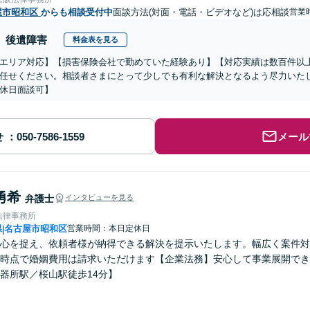
屋市昭和区
からも相談受付中
面談方法(対面・電話・ビデオなど)は応相談
営業
後遺障害
料金表を見る
エリア対応】【損害保険会社で勤めていた経験あり】【対応実績は数百件以
任せください。相談者さまにとって少しでも有利な解決となるよう尽力いた
休日面談可】
せ
メール
勇希
弁護士
インタビューを見る
法律事務所
県
名古屋市昭和区
営業時間：本日定休日
|
心を捉え、依頼者様が納得できる解決を提示いたします。幅広く案件対
時点で婚姻費用は請求いただけます【企業法務】安心して事業展開でき
器所駅／桜山駅徒歩14分】