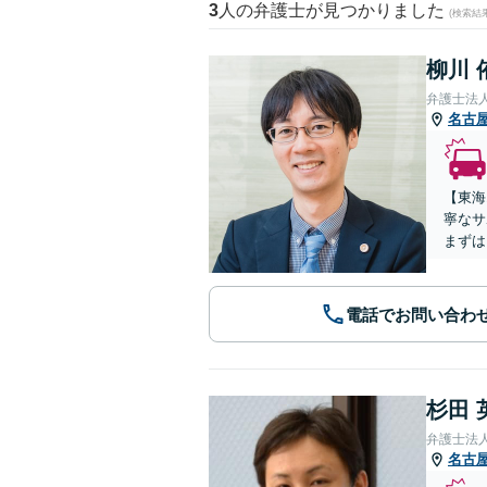
3
人の弁護士が見つかりました
(検索結
柳川 
弁護士法
名古
【東海
寧なサ
まずは
電話でお問い合わ
杉田 
弁護士法
名古