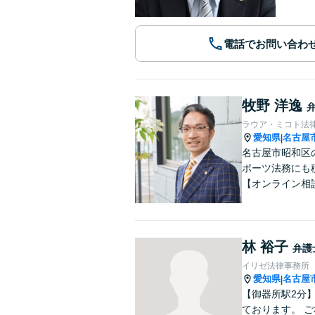
電話でお問い合わ
牧野 洋逸
ラウア・ミコト法
愛知県
名古屋
|
名古屋市昭和区
ポーツ法務にも
【オンライン相
林 裕子
弁護
イリゼ法律事務所
愛知県
名古屋
|
【御器所駅2分
ております。 