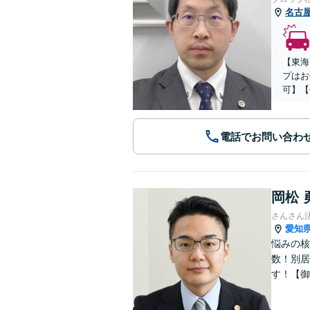
名古
【東海
プはお
可】【
電話でお問い合わ
岡松 
さんさん
愛知
悩みの核
数！別居
す！【御