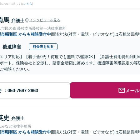
果について詳しくは
こちら
)
侑馬
弁護士
インタビューを見る
人市民の森 藤枝支所藤枝第一法律事務所
屋市昭和区
からも相談受付中
面談方法(対面・電話・ビデオなど)は応相談
営業
後遺障害
料金表を見る
エリア対応】【着手金0円！何度でも無料で相談OK】【弁護士費用特約利用
ポート。保険会社と交渉し、賠償金増額に努めます。後遺障害等級認定の等
ご相談ください。
せ
メール
英史
弁護士
人みなと法律事務所
屋市昭和区
からも相談受付中
面談方法(対面・電話・ビデオなど)は応相談
営業