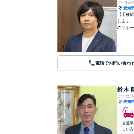
アイル法
愛知
【千種駅
します。
のサポー
電話でお問い合わ
鈴木 
よつば法
愛知
交通事
しい方