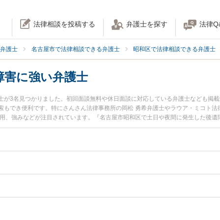
法律相談を投稿する
弁護士を探す
法律Q
弁護士
名古屋市で法律相談できる弁護士
昭和区で法律相談できる弁護士
障害に強い弁護士
士が3名見つかりました。初回面談無料や休日面談に対応している弁護士なども掲
索もでき便利です。特にさんさん法律事務所の岡松 勇希弁護士やラウア・ミコト法
費用、強みなどが注目されています。『名古屋市昭和区で土日や夜間に発生した後遺
くの弁護士を検索したい』『初回相談無料で後遺障害を法律相談できる名古屋市昭