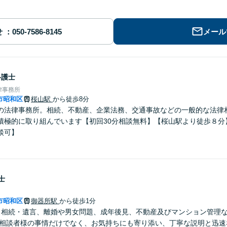
せ
メール
弁護士
律事務所
市昭和区
桜山駅
から徒歩8分
の法律事務所。相続、不動産、企業法務、交通事故などの一般的な法律
積極的に取り組んでいます【初回30分相談無料】【桜山駅より徒歩８分
談可】
士
市昭和区
御器所駅
から徒歩1分
】相続・遺言、離婚や男女問題、成年後見、不動産及びマンション管理
ご相談者様の事情だけでなく、お気持ちにも寄り添い、丁寧な説明と迅速