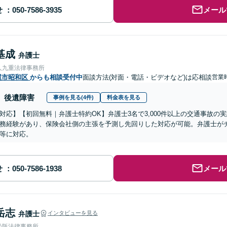
せ
メール
基成
弁護士
人九重法律事務所
屋市昭和区
からも相談受付中
面談方法(対面・電話・ビデオなど)は応相談
営業
後遺障害
事例を見る(4件)
料金表を見る
対応】【初回無料｜弁護士特約OK】弁護士3名で3,000件以上の交通事故の
務経験があり、保険会社側の主張を予測し先回りした対応が可能。弁護士が
等に対応。
せ
メール
岳志
弁護士
インタビューを見る
松阪法律事務所