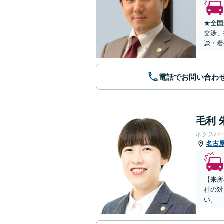
★全国
交渉、
談・着
電話でお問い合わ
毛利 
ネクスパ
名古
【来所
社の対
い。