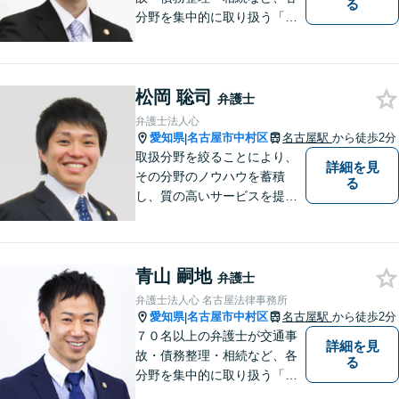
る
分野を集中的に取り扱う「分
野担当制」とすることで、ご
依頼者様に高品質・低コスト
でのリーガルサービスを提供
松岡 聡司
できるよう努めております。
弁護士
弁護士法人心
愛知県
名古屋市中村区
名古屋駅
から徒歩2分
|
取扱分野を絞ることにより、
詳細を見
その分野のノウハウを蓄積
る
し、質の高いサービスを提供
できるよう努めております。
全力でサポートさせていただ
きますので、お困りの際はご
青山 嗣地
相談ください。
弁護士
弁護士法人心 名古屋法律事務所
愛知県
名古屋市中村区
名古屋駅
から徒歩2分
|
７０名以上の弁護士が交通事
詳細を見
故・債務整理・相続など、各
る
分野を集中的に取り扱う「分
野担当制」とすることで、ご