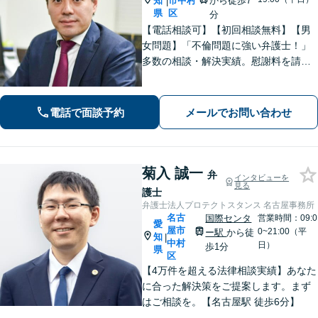
知
市中村
から徒歩7
|
県
区
分
【電話相談可】【初回相談無料】【男
女問題】「不倫問題に強い弁護士！」
多数の相談・解決実績。慰謝料を請求
する側・された側、どちらも対応！
【交通事故】適切な損害賠償金を獲得
できるようサポートします【夜間・休
電話で面談予約
メールでお問い合わせ
日面談可】【完全個室】【名古屋駅7
分】
菊入 誠一
弁
インタビューを
見る
護士
弁護士法人プロテクトスタンス 名古屋事務所
名古
国際センタ
営業時間：09:0
愛
屋市
0~21:00（平
ー駅
から徒
知
|
中村
日）
歩1分
県
区
【4万件を超える法律相談実績】あなた
に合った解決策をご提案します。まず
はご相談を。【名古屋駅 徒歩6分】