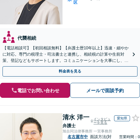
区
代襲相続
【電話相談可】【初回相談無料】【弁護士歴10年以上】迅速・細やか
に対応。専門の税理士・司法書士と連携し、相続税の計算や生前対
策、登記などもサポートします。コミュニケーションを大事にし、よ
り納得できる解決を目指します【名古屋駅10分】
料金表を見る
電話でお問い合わせ
メールで面談予約
清水 洋一
愛知県
インタビュ
ーを見る
弁護士
旭合同法律事務所 一宮事務所
名古屋市中
面談方法(対
営業時間：0