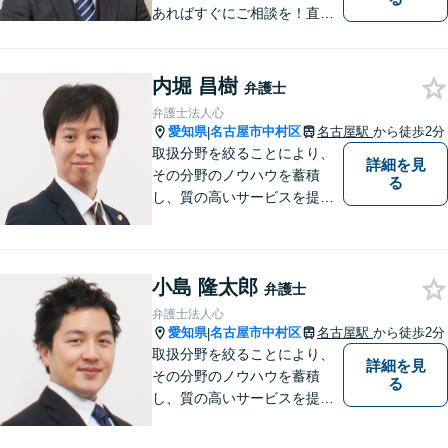
あればすぐにご相談を！直面
している課題を解決し、明る
い未来へと導きます。既存事
務所には無いリーガルサービ
内堀 昌樹
弁護士
スを提供したいという思い
弁護士法人心
で、日々挑戦してまいりま
愛知県
名古屋市中村区
名古屋駅
から徒歩2分
|
す。【土日夜間対応】
取扱分野を絞ることにより、
詳細を見
その分野のノウハウを蓄積
る
し、質の高いサービスを提供
できるよう努めております。
全力でサポートさせていただ
きますので、お困りの際はご
小島 隆太郎
相談ください。
弁護士
弁護士法人心
愛知県
名古屋市中村区
名古屋駅
から徒歩2分
|
取扱分野を絞ることにより、
詳細を見
その分野のノウハウを蓄積
る
し、質の高いサービスを提供
できるよう努めております。
全力でサポートさせていただ