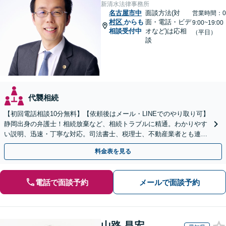
新清水法律事務所
名古屋市中
面談方法(対
営業時間：0
村区
からも
面・電話・ビデ
9:00~19:00
相談受付中
オなど)は応相
（平日）
談
代襲相続
【初回電話相談10分無料】【依頼後はメール・LINEでのやり取り可】
静岡出身の弁護士！相続放棄など、相続トラブルに精通。わかりやす
い説明、迅速・丁寧な対応。司法書士、税理士、不動産業者とも連携
し、遺産相続をトータルサポート【完全個室相談】
料金表を見る
電話で面談予約
メールで面談予約
山路 昌宏