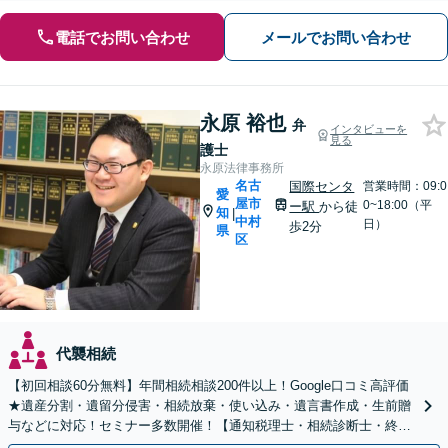
電話でお問い合わせ
メールでお問い合わせ
永原 裕也
弁
インタビューを
見る
護士
永原法律事務所
名古
国際センタ
営業時間：09:0
愛
屋市
0~18:00（平
ー駅
から徒
知
|
中村
日）
歩2分
県
区
代襲相続
【初回相談60分無料】年間相続相談200件以上！Google口コミ高評価
★遺産分割・遺留分侵害・相続放棄・使い込み・遺言書作成・生前贈
与などに対応！セミナー多数開催！【通知税理士・相続診断士・終活
カウンセラー】【国際センター駅徒歩3分】