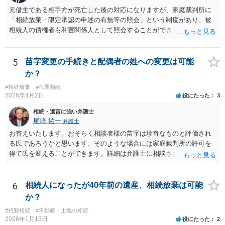
元借主である相手方が死亡した後の対応になりますが、家庭裁判所に
「相続放棄・限定承認の申述の有無等の照会」という制度があり、被
相続人の債権者も利害関係人として照会することができます。照会を
行うべき家庭裁判所は、相続放棄の申述の管轄裁判所と同じ（原則と
して被相続人の最後の住所地を管轄する家庭裁判所）となります。照
会申請者の本人確認資料のほか、被相続人の相続関係の戸籍謄本類や
5
苗字変更の手続きと配偶者の姓への変更は可能
債権の存在を示す証拠資料などが必要になります。裁判所ウェブサイ
か？
トで案内されていることが多いので、管轄裁判所のホームページを確
#相続放棄
#代襲相続
認してみてください。
2026年4月2日
役にたった
3
相続・遺言に強い弁護士
尾崎 祐一
弁護士
お答えいたします。おそらく相談者様の苗字は珍奇なものと評価され
る氏であろうかと思います。そのような場合には家庭裁判所の許可を
得て氏を変えることができます。詳細は弁護士に相談されるのが宜し
いかと思います。
6
相続人になったが40年前の遺産、相続放棄は可能
か？
#代襲相続
#不動産・土地の相続
2026年1月15日
役にたった
2