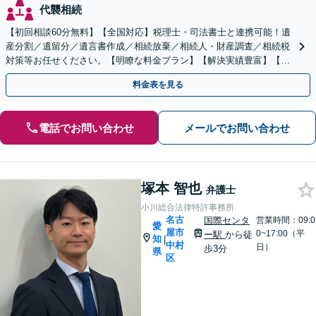
代襲相続
【初回相談60分無料】【全国対応】税理士・司法書士と連携可能！遺
産分割／遺留分／遺言書作成／相続放棄／相続人・財産調査／相続税
対策等お任せください。【明瞭な料金プラン】【解決実績豊富】【電
話相談可】
料金表を見る
電話でお問い合わせ
メールでお問い合わせ
塚本 智也
弁護士
小川総合法律特許事務所
名古
国際センタ
営業時間：09:0
愛
屋市
0~17:00（平
ー駅
から徒
知
|
中村
日）
歩3分
県
区