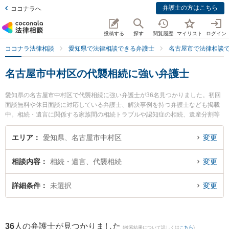
弁護士の方はこちら
ココナラへ
投稿する
探す
閲覧履歴
マイリスト
ログイン
ココナラ法律相談
愛知県で法律相談できる弁護士
名古屋市で法律相談
名古屋市中村区の代襲相続に強い弁護士
愛知県の名古屋市中村区で代襲相続に強い弁護士が36名見つかりました。初回
面談無料や休日面談に対応している弁護士、解決事例を持つ弁護士なども掲載
中。相続・遺言に関係する家族間の相続トラブルや認知症の相続、遺産分割等
の細かな分野での絞り込み検索もでき便利です。特にアルタス法律事務所の小
山 秀弁護士やネクスパート法律事務所 名古屋オフィスの柴田 直哉弁護士、永
エリア
愛知県、名古屋市中村区
変更
原法律事務所の永原 裕也弁護士のプロフィール情報や弁護士費用、強みなどが
注目されています。『名古屋市中村区で土日や夜間に発生した代襲相続のトラ
相談内容
相続・遺言、代襲相続
変更
ブルを今すぐに弁護士に相談したい』『代襲相続のトラブル解決の実績豊富な
近くの弁護士を検索したい』『初回相談無料で代襲相続を法律相談できる名古
屋市中村区内の弁護士に相談予約したい』などでお困りの相談者さんにおすす
詳細条件
未選択
変更
めです。
36
人の弁護士が見つかりました
(検索結果について詳しくは
こちら
)