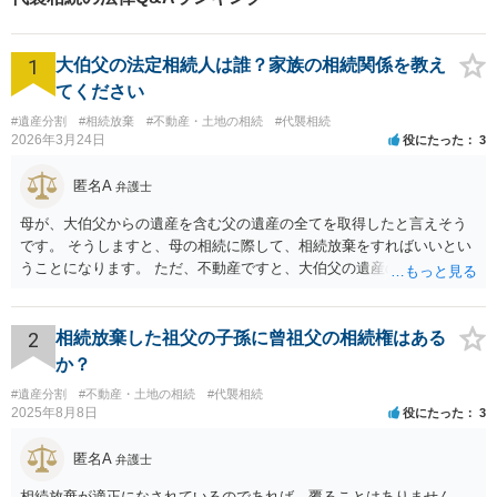
1
大伯父の法定相続人は誰？家族の相続関係を教え
てください
#遺産分割
#相続放棄
#不動産・土地の相続
#代襲相続
2026年3月24日
役にたった
3
匿名A
弁護士
母が、大伯父からの遺産を含む父の遺産の全てを取得したと言えそう
です。 そうしますと、母の相続に際して、相続放棄をすればいいとい
うことになります。 ただ、不動産ですと、大伯父の遺産の名義がまだ
母に移転してない状況ですので、 面倒なことはあるかもしれません。
2
相続放棄した祖父の子孫に曾祖父の相続権はある
か？
#遺産分割
#不動産・土地の相続
#代襲相続
2025年8月8日
役にたった
3
匿名A
弁護士
相続放棄が適正になされているのであれば、覆ることはありません。