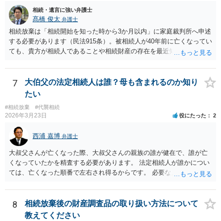
相続・遺言に強い弁護士
髙橋 俊太
弁護士
相続放棄は「相続開始を知った時から3か月以内」に家庭裁判所へ申述
する必要があります（民法915条）。被相続人が40年前に亡くなってい
ても、貴方が相続人であることや相続財産の存在を最近知ったのであ
れば、その時点が起算点になりますので、相続放棄できる可能性があ
ります。最寄りの弁護士などにまずは相談した方がよいでしょう。
7
大伯父の法定相続人は誰？母も含まれるのか知り
たい
#相続放棄
#代襲相続
2026年3月23日
役にたった
2
西浦 嘉博
弁護士
大叔父さんが亡くなった際、大叔父さんの親族の誰が健在で、誰が亡
くなっていたかを精査する必要があります。 法定相続人が誰かについ
ては、亡くなった順番で左右され得るからです。 必要な戸籍謄本を揃
え、最寄りの法律事務所で相談されることをお勧めします。
8
相続放棄後の財産調査品の取り扱い方法について
教えてください