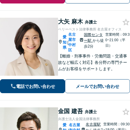
大矢 麻木
弁護士
ベリーベスト法律事務所 名古屋オフィス
名古
国際センタ
営業時間：09:3
愛
屋市
0~21:00（平
ー駅
から徒
知
|
中村
日）
歩2分
県
区
【離婚・刑事事件・労働問題・交通事
故など幅広く対応】各分野の専門チー
ムがお客様をサポートします。
電話でお問い合わせ
メールでお問い合わせ
金国 建吾
弁護士
弁護士法人金国法律事務所
名古屋駅
営業時間：09:30
愛
名古屋
~19:00（平日）