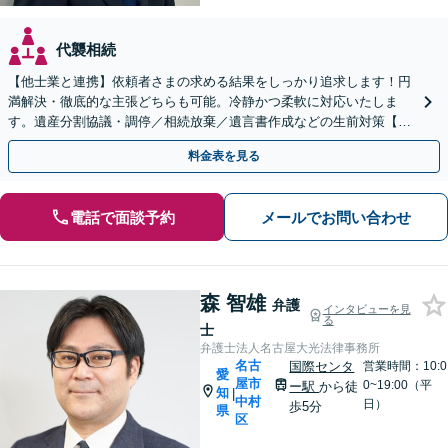
代襲相続
【他士業と連携】依頼者さまの求める結果をしっかり追求します！円
満解決・徹底的な主張どちらも可能。冷静かつ柔軟に対応いたしま
す。遺産分割協議・調停／相続放棄／遺言書作成などの生前対策【初
回相談無料】【休日対応可能】
料金表を見る
電話で面談予約
メールでお問い合わせ
森 智雄
弁護
インタビューを見
る
士
弁護士法人名古屋大光法律事務所
名古
国際センタ
営業時間：10:0
愛
屋市
0~19:00（平
ー駅
から徒
知
|
中村
日）
歩5分
県
区