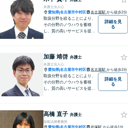
悩まず、まずはお気軽にご相
弁護士法人心
談ください。
愛知県
名古屋市中村区
名古屋駅
から徒歩2分
|
取扱分野を絞ることにより、
詳細を見
その分野のノウハウを蓄積
る
し、質の高いサービスを提供
できるよう努めております。
全力でサポートさせていただ
きますので、お困りの際はご
加藤 靖啓
相談ください。
弁護士
弁護士法人心
愛知県
名古屋市中村区
名古屋駅
から徒歩2分
|
取扱分野を絞ることにより、
詳細を見
その分野のノウハウを蓄積
る
し、質の高いサービスを提供
できるよう努めております。
全力でサポートさせていただ
きますので、お困りの際はご
高橋 直子
相談ください。
弁護士
加島法律事務所
愛知県
名古屋市中村区
岩塚駅
から徒歩1分
|