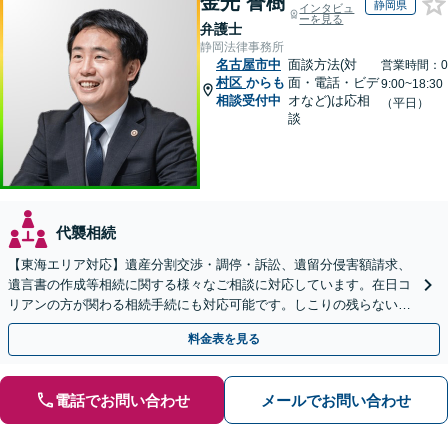
金光 誉樹
静岡県
インタビュ
ーを見る
弁護士
静岡法律事務所
名古屋市中
面談方法(対
営業時間：0
村区
からも
面・電話・ビデ
9:00~18:30
相談受付中
オなど)は応相
（平日）
談
代襲相続
【東海エリア対応】遺産分割交渉・調停・訴訟、遺留分侵害額請求、
遺言書の作成等相続に関する様々なご相談に対応しています。在日コ
リアンの方が関わる相続手続にも対応可能です。しこりの残らない解
決を特に意識しています。
料金表を見る
電話でお問い合わせ
メールでお問い合わせ