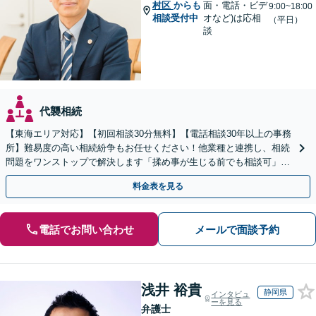
村区
からも
面・電話・ビデ
9:00~18:00
相談受付中
オなど)は応相
（平日）
談
代襲相続
【東海エリア対応】【初回相談30分無料】【電話相談30年以上の事務
所】難易度の高い相続紛争もお任せください！他業種と連携し、相続
問題をワンストップで解決します「揉め事が生じる前でも相談可」
【分割払い対応】【完全個室制】【休日夜間相談可】
料金表を見る
電話でお問い合わせ
メールで面談予約
浅井 裕貴
静岡県
インタビュ
ーを見る
弁護士