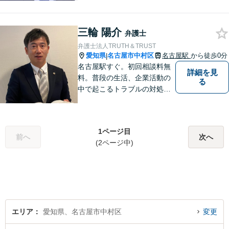
依頼者様に高品質・低コスト
でのリーガルサービスを提供
三輪 陽介
できるよう努めております。
弁護士
弁護士法人TRUTH＆TRUST
愛知県
名古屋市中村区
名古屋駅
から徒歩0分
|
名古屋駅すぐ。初回相談料無
詳細を見
料。普段の生活、企業活動の
る
中で起こるトラブルの対処に
困ったら、いつでも、お気軽
にご相談にいらしてくださ
い。 あなたと一緒に、あなた
1ページ目
にとって一番良い解決は何か
前へ
次へ
(2ページ中)
を考え、最善の解決を目指し
ます。
エリア
愛知県、名古屋市中村区
変更