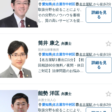
愛知県
名古屋市中村区
名古屋駅
から徒歩2分
|
取扱分野を絞ることにより、
詳細を見
その分野のノウハウを蓄積
る
し、質の高いサービスを提供
できるよう努めております。
全力でサポートさせていただ
きますので、お困りの際はご
筒井 康之
相談ください。
弁護士
筒井法律事務所
愛知県
名古屋市中村区
名古屋駅
から徒歩1分
|
【名古屋駅1番出口1分】【初
詳細を見
回相談60分無料／夜間・休日
る
ご対応】法律問題のお悩みは
弁護士にまずはご相談を！依
頼者の方のお気持ちを大切に
し、最良の解決を目指しま
能勢 洋匡
す。一人で悩みを抱え込ま
弁護士
ず、一緒に解決の道を考えて
弁護士法人心
いきましょう！【Web相談
愛知県
名古屋市中村区
名古屋駅
から徒歩2分
|
可】
取扱分野を絞ることにより、