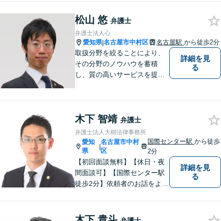
きますので、お困りの際はご
松山 悠
相談ください。
弁護士
弁護士法人心
愛知県
名古屋市中村区
名古屋駅
から徒歩2分
|
取扱分野を絞ることにより、
詳細を見
その分野のノウハウを蓄積
る
し、質の高いサービスを提供
できるよう努めております。
全力でサポートさせていただ
きますので、お困りの際はご
木下 智靖
相談ください。
弁護士
弁護士法人大樹法律事務所
国際センター駅
から徒歩
愛知
名古屋市中村
|
県
区
2分
【初回面談無料】【休日・夜
詳細を見
間面談可】【国際センター駅
る
徒歩2分】依頼者のお話をよく
伺い、望んでいらっしゃるこ
とは何かを考えてサポートさ
せていただきます。お一人で
木下 貴斗
弁護士