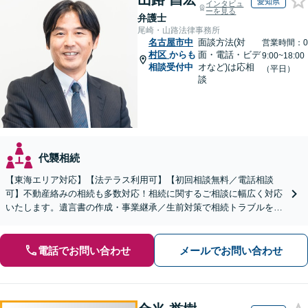
愛知県
インタビュ
ーを見る
弁護士
尾崎・山路法律事務所
名古屋市中
面談方法(対
営業時間：0
村区
からも
面・電話・ビデ
9:00~18:00
相談受付中
オなど)は応相
（平日）
談
代襲相続
【東海エリア対応】【法テラス利用可】【初回相談無料／電話相談
可】不動産絡みの相続も多数対応！相続に関するご相談に幅広く対応
いたします。遺言書の作成・事業継承／生前対策で相続トラブルを回
避！【遺産分割の経験豊富】相続放棄／寄与分／財産調査など
電話でお問い合わせ
メールでお問い合わせ