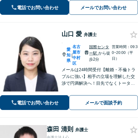
電話でお問い合わせ
メールでお問い合わせ
山口 愛
弁護士
.
名古
国際センタ
営業時間：09:3
愛
屋市
0~20:00（平
ー駅
から徒
知
|
中村
日）
歩2分
県
区
メールは24時間受付【離婚・不倫トラ
ブルに強い】相手の立場を理解した交
渉で円満解決へ！目先でなくトータル
で考え、大きなメリットを。【分割払
いOK】【休日・夜間面談・Web面談・
電話でお問い合わせ
メールで面談予約
出張相談可】刑事事件、交通事故にも
注力！【名古屋駅5分／岡崎周辺も対
応】
森田 清則
弁護士
弁護士法人心