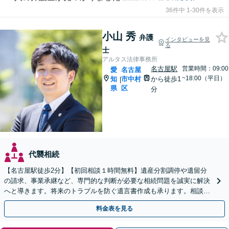
36件中 1-30件を表示
小山 秀
弁護
インタビューを見
る
士
アルタス法律事務所
名古屋駅
営業時間：09:00
愛
名古屋
~18:00（平日）
知
市中村
から徒歩1
|
県
区
分
代襲相続
【名古屋駅徒歩2分】【初回相談１時間無料】遺産分割調停や遺留分
の請求、事業承継など、専門的な判断が必要な相続問題を誠実に解決
へと導きます。将来のトラブルを防ぐ遺言書作成も承ります。相談し
て良かったとのお声あり。まずは一度ご相談ください。
料金表を見る