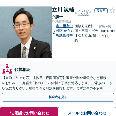
立川 諒輔
愛知県
インタビュ
ーを見る
弁護士
TK法律事務所
名古屋市中
面談方法(対
営業時間：1
村区
からも
面・電話・ビデ
0:00~18:00
相談受付中
オなど)は応相
（平日）
談
代襲相続
【東海エリア対応】【休日・夜間面談可】遺産分割や遺留分など相続
のお悩みに、弁護士2名のチーム体制で丁寧に対応します。ご家族の
状況に寄り添い、納得できる解決を目指します。まずは今の不安をお
聞かせください【メール・WEB相談可】
料金表を見る
電話でお問い合わせ
メールでお問い合わせ