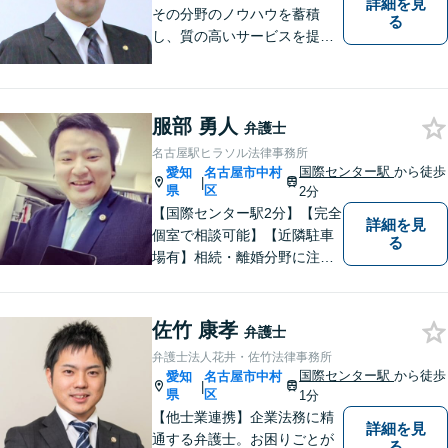
詳細を見
その分野のノウハウを蓄積
る
し、質の高いサービスを提供
できるよう努めております。
全力でサポートさせていただ
きますので、お困りの際はご
服部 勇人
相談ください。
弁護士
名古屋駅ヒラソル法律事務所
国際センター駅
から徒歩
愛知
名古屋市中村
|
県
区
2分
【国際センター駅2分】【完全
詳細を見
個室で相談可能】【近隣駐車
る
場有】相続・離婚分野に注力
しており、多角的にケースを
見ることができるように、相
続の専門家と呼ばれる税理士
佐竹 康孝
弁護士
の登録もしています。頼れ
弁護士法人花井・佐竹法律事務所
る、身近な法律事務所を目指
国際センター駅
から徒歩
愛知
名古屋市中村
|
しています。ぜひ、ご相談く
県
区
1分
ださい。
【他士業連携】企業法務に精
詳細を見
通する弁護士。お困りごとが
る