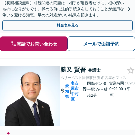
【初回相談無料】相続関連の問題は、相手が近親者だけに、根の深い
ものになりがちです。揉める前に法的手続きをしておくことが無用な
争いを避ける知恵。早めの対処がいい結果を招きます。
料金表を見る
電話でお問い合わせ
メールで面談予約
勝又 賢吾
弁護士
ベリーベスト法律事務所 名古屋オフィス
名古
国際センタ
営業時間：09:3
愛
屋市
0~21:00（平
ー駅
から徒
知
|
中村
日）
歩2分
県
区