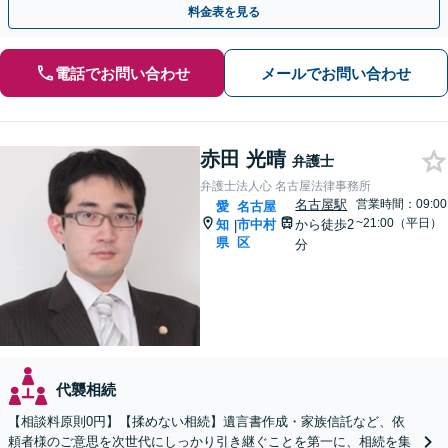
料金表を見る
電話でお問い合わせ
メールでお問い合わせ
赤田 光晴
弁護士
弁護士法人心 名古屋法律事務所
名古屋駅
営業時間：09:00
愛
名古屋
~21:00（平日）
知
市中村
から徒歩2
|
県
区
分
代襲相続
【相談料原則0円】【揉めない相続】遺言書作成・家族信託など、依
頼者様のご意思を次世代にしっかり引き継ぐことを第一に、相続を集