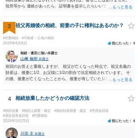
役所等から 連絡があったら、証明書を提示したらいいでしょう。
3
祖父再婚後の相続、前妻の子に権利はあるのか？
#代襲相続
#不動産・土地の相続
2025年8月6日
役にたった
3
相続・遺言に強い弁護士
山﨑 倫樹
弁護士
前回のお答えと重複しますが、 祖父が亡くなった時点で、祖父名義の
財産は、後妻に1/2、お父様に1/2の割合で法定相続されています。 そ
の後、後妻が亡くなったことから、後妻が有していた1/2の権利は、後
妻の兄弟姉妹側に相続され、 お父様が亡くなったことから、お父様が
有していた1/2の権利は、その子であるご相談者側に相続されていま
す。 ですので、後妻側の兄弟姉妹（亡くなっている場合はその子）
4
相続放棄したかどうかの確認方法
と、お父様の子であるご相談者とで遺産分割協議をしなければ、 祖父
の財産を名義移転することはできません。 もちろん、祖父の遺言書が
#相続放棄
#相続人調査・確定
#相続財産調査・鑑定
#売掛金回収
あれば話は別です。 さらに詳しいことは、相続財産に関する資料や戸
#遅延損害金回収
#代襲相続
2026年5月25日
役にたった
4
籍類をもって、お近くの弁護士に相談されることをお勧めします。
川添 圭
弁護士