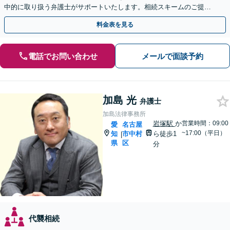
中的に取り扱う弁護士がサポートいたします。相続スキームのご提案
から遺言執行まで責任を持って対応させていただきます。
料金表を見る
電話でお問い合わせ
メールで面談予約
加島 光
弁護士
加島法律事務所
岩塚駅
か
営業時間：09:00
愛
名古屋
~17:00（平日）
知
市中村
ら徒歩1
|
県
区
分
代襲相続