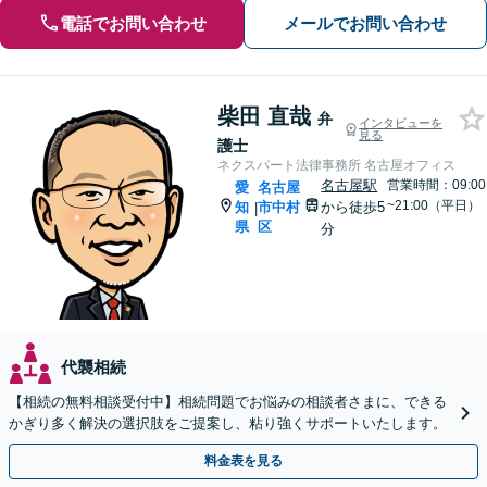
電話でお問い合わせ
メールでお問い合わせ
柴田 直哉
弁
インタビューを
見る
護士
ネクスパート法律事務所 名古屋オフィス
名古屋駅
営業時間：09:00
愛
名古屋
~21:00（平日）
知
市中村
から徒歩5
|
県
区
分
代襲相続
【相続の無料相談受付中】相続問題でお悩みの相談者さまに、できる
かぎり多く解決の選択肢をご提案し、粘り強くサポートいたします。
料金表を見る