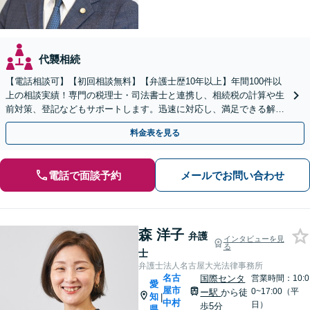
代襲相続
【電話相談可】【初回相談無料】【弁護士歴10年以上】年間100件以
上の相談実績！専門の税理士・司法書士と連携し、相続税の計算や生
前対策、登記などもサポートします。迅速に対応し、満足できる解決
を目指します【名古屋駅10分】【休日・夜間面談可】
料金表を見る
電話で面談予約
メールでお問い合わせ
森 洋子
弁護
インタビューを見
る
士
弁護士法人名古屋大光法律事務所
名古
国際センタ
営業時間：10:0
愛
屋市
0~17:00（平
ー駅
から徒
知
|
中村
日）
歩5分
県