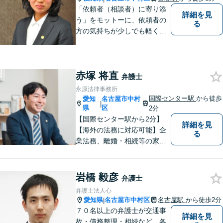
「依頼者（相談者）に寄り添
詳細を見
う」をモットーに、依頼者の
る
方の気持ちが少しでも軽くな
ればと思い、弁護士業務に取
り組んでいます。
赤塚 将直
弁護士
永原法律事務所
国際センター駅
から徒歩
愛知
名古屋市中村
|
県
区
2分
【国際センター駅から2分】
詳細を見
【海外の法務に対応可能】企
る
業法務、離婚・相続等の家事
事件、交通事故、債権回収、
倒産・債務整理、消費者被害
の回復等の民事事件や刑事事
岩橋 毅彦
弁護士
件など、幅広く対応可能で
弁護士法人心
す。是非、ご相談をお待ちし
愛知県
名古屋市中村区
名古屋駅
から徒歩2分
|
ております。
７０名以上の弁護士が交通事
詳細を見
故・債務整理・相続など、各