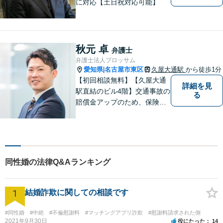
に対応【土日祝対応可能】
秋元 卓
弁護士
弁護士法人ブロッサム
愛知県
名古屋市東区
久屋大通駅
から徒歩1分
|
【初回相談無料】【久屋大通
詳細を見
駅直結のビル4階】交通事故の
る
賠償金アップのため、保険会
社と粘り強く交渉。死亡事故
の対応実績豊富。【スタート
アップ支援に注力】最良の経
営判断ができるよう、法的側
面からバックアップします
同性婚の法律Q&Aランキング
【電話相談可】【オンライン
面談対応】
1
結婚詐欺に関しての相談です
#同性婚
#中絶
#不倫慰謝料
#マッチングアプリ詐欺
#慰謝料請求された側
2021年9月30日
役にたった
14