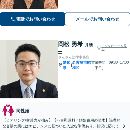
題】医療事故の経験豊富。慰謝料請
求、事故調査など対応【不動産・住ま
い】不動産は高額な財産が関わる問
電話でお問い合わせ
メールでお問い合わせ
題。関連士業と連携し、円滑な解決を
目指します
岡松 勇希
弁護
インタビューを見
る
士
さんさん法律事務所
愛知
名古屋市昭
営業時間：09:30~17:00
|
県
和区
（平日）
同性婚
【ヒアリング/交渉力が強み】【不貞慰謝料／婚姻費用の請求】論理的
な交渉の裏にはエビデンスに基づいた入念な準備あり。状況に応じて