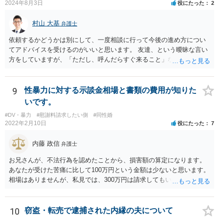
2024年8月3日
役にたった
2
村山 大基
弁護士
依頼するかどうかは別にして、一度相談に行って今後の進め方につい
てアドバイスを受けるのがいいと思います。 友達、という曖昧な言い
方をしていますが、「ただし、呼んだらすぐ来ること」などと条件を
つけているあたり、 今後も何かしら行ってきそうなので、おっしゃる
通り関わりを断つ方向がいいと思います。
9
性暴力に対する示談金相場と書類の費用が知りた
いです。
#DV・暴力
#慰謝料請求したい側
#同性婚
2022年2月10日
役にたった
7
内藤 政信
弁護士
お兄さんが、不法行為を認めたことから、損害額の算定になります。
あなたが受けた苦痛に比して100万円という金額は少ないと思います。
相場はありませんが、私見では、300万円は請求してもいいですね。
しかし、支払い能力の問題もあるので、支払うと言う気持ちが、なく
なるような条件では困るでしょう。 支払いの効果を高めるために、弁
護士を立ち合い人にするといいで しょう。 したがって、金額も含め
10
窃盗・転売で逮捕された内縁の夫について
て、条件については弁護士と話をするといい でしょう。 書面はどちら