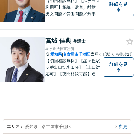
【初回相談無料】【法テラス
詳細を見
利用可】相続・遺言／離婚・
る
男女問題／労働問題／刑事事
件／借金問題に注力！依頼者
さまのお悩みに寄り添った、
質の高いリーガルサービスを
宮城 佳典
ご提供。小さなお困り事でも
弁護士
構いません【夜間・休日面
星ヶ丘法律事務所
談】【完全個室】【今池駅3
愛知県
名古屋市千種区
星ヶ丘駅
から徒歩1分
|
分】
【初回相談無料】【星ヶ丘駅
詳細を見
５番出口徒歩１分】【土日対
る
応可】【夜間相談可能】名古
屋市千種区の弁護士です。ぜ
ひ一度ご相談ください。
エリア
愛知県、名古屋市千種区
変更