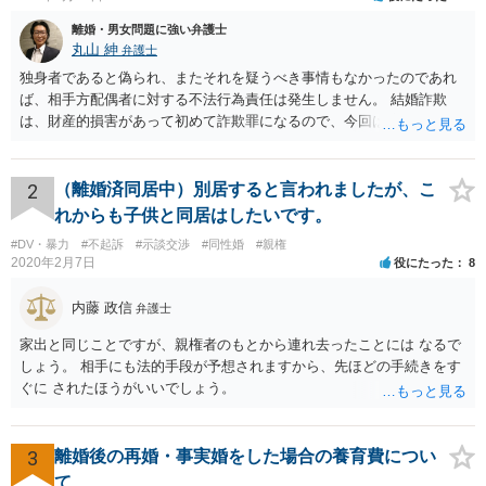
離婚・男女問題に強い弁護士
丸山 紳
弁護士
独身者であると偽られ、またそれを疑うべき事情もなかったのであれ
ば、相手方配偶者に対する不法行為責任は発生しません。 結婚詐欺
は、財産的損害があって初めて詐欺罪になるので、今回は該当しませ
ん。 貞操権侵害は、既婚者であることを偽られていて、その上既婚者
であることを知っていれば交際しなかったといえる場合に、慰謝料請
求が可能です。 LINEなどで、結婚を当然の前提にした関係だったこと
2
（離婚済同居中）別居すると言われましたが、こ
を立証できる場合は、請求は可能と考えます。
れからも子供と同居はしたいです。
#DV・暴力
#不起訴
#示談交渉
#同性婚
#親権
2020年2月7日
役にたった
8
内藤 政信
弁護士
家出と同じことですが、親権者のもとから連れ去ったことには なるで
しょう。 相手にも法的手段が予想されますから、先ほどの手続きをす
ぐに されたほうがいいでしょう。
3
離婚後の再婚・事実婚をした場合の養育費につい
て