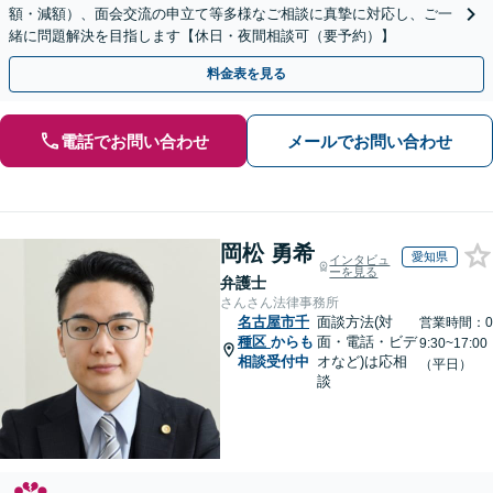
額・減額）、面会交流の申立て等多様なご相談に真摯に対応し、ご一
緒に問題解決を目指します【休日・夜間相談可（要予約）】
料金表を見る
電話でお問い合わせ
メールでお問い合わせ
岡松 勇希
愛知県
インタビュ
ーを見る
弁護士
さんさん法律事務所
名古屋市千
面談方法(対
営業時間：0
種区
からも
面・電話・ビデ
9:30~17:00
相談受付中
オなど)は応相
（平日）
談