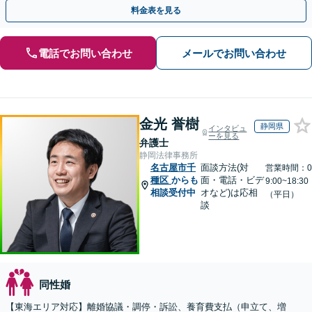
り添い、ご意向に沿う解決を目指します【Web相談可】
料金表を見る
電話でお問い合わせ
メールでお問い合わせ
金光 誉樹
静岡県
インタビュ
ーを見る
弁護士
静岡法律事務所
名古屋市千
面談方法(対
営業時間：0
種区
からも
面・電話・ビデ
9:00~18:30
相談受付中
オなど)は応相
（平日）
談
同性婚
【東海エリア対応】離婚協議・調停・訴訟、養育費支払（申立て、増