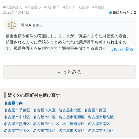
が作っても構いません。 書類を作るには、少なくも、５５０００円
#私選弁護人
#示談交渉
#執行猶予
#万引き・窃盗罪
#同性婚
は、かかるでしょう。
2021年4月14日
役にたった
2
匿名A
弁護士
被害金額や前科の有無にもよりますが、窃盗のような財産犯の場合、
起訴されるまでに示談をまとめられれば起訴猶予も考えられますの
で、私選弁護人を依頼できて全額被害弁償できる資力がお有りなので
あれば、信頼できそうな弁護士を探して一度相談されることをおすす
めいたします。起訴されてしまうと前科はついてしまう可能性が極め
て高いので、被害金額はさほど大きくなく初犯で起訴猶予の可能性が
もっとみる
あり得る事案なのであれば、起訴までの弁護活動が極めて重要です。
もちろん国選弁護人であってもできるかぎり最善を尽くす弁護士が大
多数だとは思いますが、特に被害件数が多いようなケースですと、一
般論としては私選弁護人に頼んだ方がどうしても使える時間が多くな
近くの市区町村を選び直す
り、示談をまとめられる可能性が高くなる傾向は否定できないように
名古屋市内
思われます。
名古屋市千種区
名古屋市東区
名古屋市北区
名古屋市西区
名古屋市中村区
名古屋市中区
名古屋市昭和区
名古屋市瑞穂区
名古屋市熱田区
名古屋市中川区
名古屋市港区
名古屋市南区
名古屋市守山区
名古屋市緑区
名古屋市名東区
名古屋市天白区