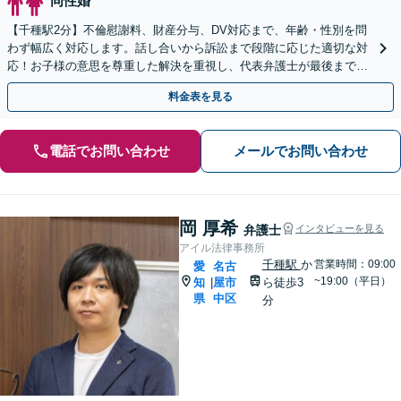
同性婚
【千種駅2分】不倫慰謝料、財産分与、DV対応まで、年齢・性別を問
わず幅広く対応します。話し合いから訴訟まで段階に応じた適切な対
応！お子様の意思を尊重した解決を重視し、代表弁護士が最後まで一
貫してサポート【土日夜間対応可】【オンライン対応可】
料金表を見る
電話でお問い合わせ
メールでお問い合わせ
岡 厚希
弁護士
インタビューを見る
アイル法律事務所
千種駅
か
営業時間：09:00
愛
名古
~19:00（平日）
知
屋市
ら徒歩3
|
県
中区
分