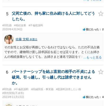
書そのもの（サインした推定相続人はどんな義務を負うのか）を見て
いないので何とも言えません。 そもそも、何の義務も負わないなら、
印鑑証明まで用意して推定相続人にサインさせる意味もないような気
5
父死亡後の、持ち家に住み続ける人に対してどう
がします。 もし何らかの義務を相続放棄しても負う内容だと困ります
したら。
ので、契約書の文面を持って、弁護士に相談に行かれることをお勧め
#同性婚
#相続放棄
#不倫慰謝料
します。
2020年4月24日
役にたった
2
佐藤 文昭
弁護士
その女性とお父様が再婚しているわけではないなら、ただの不法占拠
ですので、建物明け渡し請求訴訟を起こせば足ります。とくにお姉さ
んの相続放棄がしなくても、お姉さまと連名で訴訟をすればいいだけ
のことです。
6
パートナーシップを結ぶ直前の相手の不貞による
破局。引っ越し。引っ越し代は請求できません
か。
#同性婚
#不倫慰謝料
#内縁関係・事実婚
#慰謝料請求したい側
#異性関係(不貞等)
2023年11月15日
役にたった
4