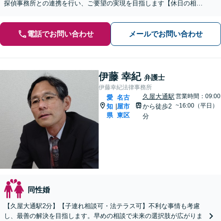
探偵事務所との連携を行い、ご要望の実現を目指します【休日の相談
可能】【御器所駅／桜山駅徒歩14分】
電話でお問い合わせ
メールでお問い合わせ
伊藤 幸紀
弁護士
伊藤幸紀法律事務所
久屋大通駅
営業時間：09:00
愛
名古
~16:00（平日）
知
屋市
から徒歩2
|
県
東区
分
同性婚
【久屋大通駅2分】【子連れ相談可・法テラス可】不利な事情も考慮
し、最善の解決を目指します。早めの相談で未来の選択肢が広がりま