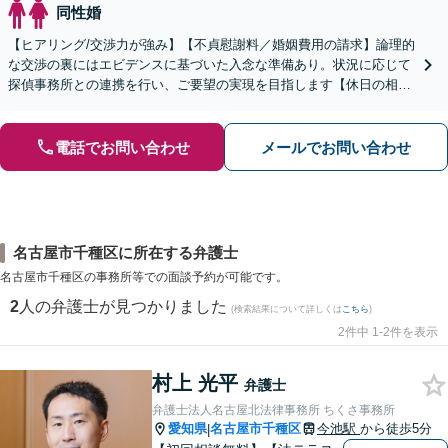
同性婚
【ヒアリング/交渉力が強み】【不貞慰謝料／婚姻費用の請求】論理的
な交渉の裏にはエビデンスに基づいた入念な準備あり。状況に応じて
探偵事務所との連携を行い、ご要望の実現を目指します【休日の相談
可能】【御器所駅／桜山駅徒歩14分】
電話でお問い合わせ
メールでお問い合わせ
名古屋市千種区に所在する弁護士
名古屋市千種区の事務所等での面談予約が可能です。
2
人の弁護士が見つかりました
(検索結果について詳しくは
こちら
)
2件中 1-2件を表示
村上 光平
弁護士
弁護士法人名古屋北法律事務所 ちくさ事務所
愛知県
名古屋市千種区
今池駅
から徒歩5分
|