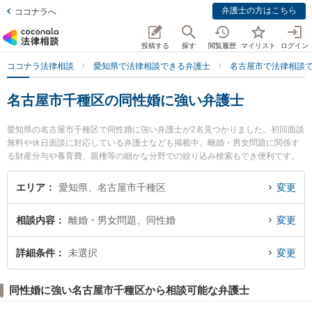
弁護士の方はこちら
ココナラへ
投稿する
探す
閲覧履歴
マイリスト
ログイン
ココナラ法律相談
愛知県で法律相談できる弁護士
名古屋市で法律相談
名古屋市千種区の同性婚に強い弁護士
愛知県の名古屋市千種区で同性婚に強い弁護士が2名見つかりました。初回面談
無料や休日面談に対応している弁護士なども掲載中。離婚・男女問題に関係す
る財産分与や養育費、親権等の細かな分野での絞り込み検索もでき便利です。
特に弁護士法人名古屋北法律事務所 ちくさ事務所の村上 光平弁護士や星ヶ丘法
律事務所の宮城 佳典弁護士のプロフィール情報や弁護士費用、強みなどが注目
エリア
愛知県、名古屋市千種区
変更
されています。『名古屋市千種区で土日や夜間に発生した同性婚のトラブルを
今すぐに弁護士に相談したい』『同性婚のトラブル解決の実績豊富な近くの弁
相談内容
離婚・男女問題、同性婚
変更
護士を検索したい』『初回相談無料で同性婚を法律相談できる名古屋市千種区
内の弁護士に相談予約したい』などでお困りの相談者さんにおすすめです。
詳細条件
未選択
変更
同性婚に強い名古屋市千種区から相談可能な弁護士