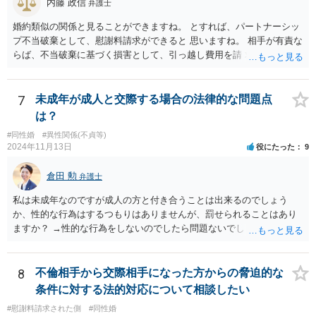
内藤 政信
弁護士
婚約類似の関係と見ることができますね。 とすれば、パートナーシッ
プ不当破棄として、慰謝料請求ができると 思いますね。 相手が有責な
らば、不当破棄に基づく損害として、引っ越し費用を請 求できるよう
に思います。
7
未成年が成人と交際する場合の法律的な問題点
は？
#同性婚
#異性関係(不貞等)
2024年11月13日
役にたった
9
倉田 勲
弁護士
私は未成年なのですが成人の方と付き合うことは出来るのでしょう
か、性的な行為はするつもりはありませんが、罰せられることはあり
ますか？ →性的な行為をしないのでしたら問題ないでしょう
8
不倫相手から交際相手になった方からの脅迫的な
条件に対する法的対応について相談したい
#慰謝料請求された側
#同性婚