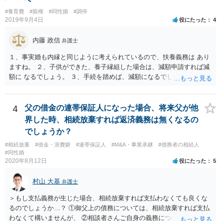
#養育費
#親権
#同性婚
#調停
2019年9月4日
役にたった
4
内藤 政信
弁護士
１、事実婚も内縁と同じように考えられているので、扶養義務は あり
ますね。 ２、子供ができた、養子縁組した場合は、減額申請すれば減
額に なるでしょう。 ３、手続を踏めば、減額になるでしょう。 ４、
それだけでは、減額はされないでしょう。 ５、養育費に影響はないで
しょう。 いろいろ議論のあるところですが、実務は上記のような運用
でしょう。
4
父の借金の連帯保証人になった場合、将来父が他
界した時、相続放棄すれば返済義務は無くなるの
でしょうか？
#相続放棄
#借金・浪費癖
#連帯保証人
#M&A・事業承継
#債務者の相続人
#同性婚
2020年8月12日
役にたった
5
村山 大基
弁護士
＞もし支払義務が生じた場合、相続放棄すれば支払わなくても良くな
るのでしょうか…？ ①御父上の債務については、相続放棄すれば支払
わなくて構いませんが、 ②相談者さんご自身の義務については、契約