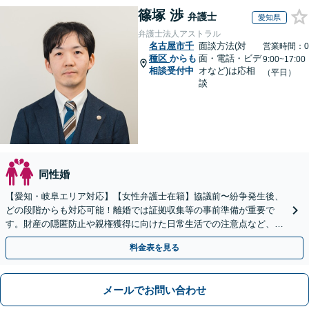
篠塚 渉
弁護士
愛知県
弁護士法人アストラル
名古屋市千
面談方法(対
営業時間：0
種区
からも
面・電話・ビデ
9:00~17:00
相談受付中
オなど)は応相
（平日）
談
同性婚
【愛知・岐阜エリア対応】【女性弁護士在籍】協議前〜紛争発生後、
どの段階からも対応可能！離婚では証拠収集等の事前準備が重要で
す。財産の隠匿防止や親権獲得に向けた日常生活での注意点など、フ
ェーズに応じたアドバイスを提供します【子連れの相談OK】
料金表を見る
メールでお問い合わせ