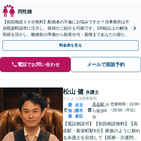
同性婚
【初回相談３０分無料】配偶者の不倫にお悩みですか？当事務所は不
貞慰謝料請求に注力し、探偵のご紹介も可能です。100組以上の解決
実績を活かし、離婚前の準備から財産分与・親権まであなたの新たな
一歩を全力支援。LINE予約も受付中です。
料金表を見る
電話でお問い合わせ
メールで面談予約
松山 健
弁護士
たいよう法律事務所
高岳駅
か
営業時間：10:00
愛
名古
~20:00（平日）
知
屋市
ら徒歩6
|
県
東区
分
【電話相談可】【初回相談無料】【高
岳駅・新栄町駅6分】家族のように頼れ
る弁護士を目指して【医療・介護問