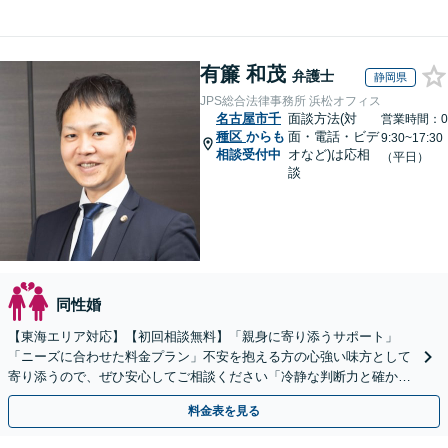
有簾 和茂
弁護士
静岡県
JPS総合法律事務所 浜松オフィス
名古屋市千
面談方法(対
営業時間：0
種区
からも
面・電話・ビデ
9:30~17:30
相談受付中
オなど)は応相
（平日）
談
同性婚
【東海エリア対応】【初回相談無料】「親身に寄り添うサポート」
「ニーズに合わせた料金プラン」不安を抱える方の心強い味方として
寄り添うので、ぜひ安心してご相談ください「冷静な判断力と確かな
交渉力で、あなたの権利を守ります」【休日・夜間相談可】
料金表を見る