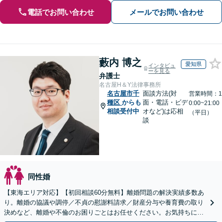
電話でお問い合わせ
メールでお問い合わせ
藪内 博之
愛知県
インタビュ
ーを見る
弁護士
名古屋H＆Y法律事務所
名古屋市千
面談方法(対
営業時間：1
種区
からも
面・電話・ビデ
0:00~21:00
相談受付中
オなど)は応相
（平日）
談
同性婚
【東海エリア対応】【初回相談60分無料】離婚問題の解決実績多数あ
り。離婚の協議や調停／不貞の慰謝料請求／財産分与や養育費の取り
決めなど、離婚や不倫のお困りごとはお任せください。お気持ちに寄