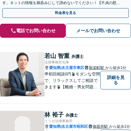
す。ネットの情報を鵜呑みにして諦めないでください！【不貞の慰謝
料請求】【財産分与】親権などもご相談ください。
料金表を見る
電話でお問い合わせ
メールでお問い合わせ
若山 智重
弁護士
法律事務所光琳
愛知県
名古屋市東区
新栄町駅
から徒歩1分
|
💬初回相談0円🪴モダンな空間
詳細を見
で、リラックスしてご相談で
る
きます🪴【離婚・男女問題】
不倫の慰謝料請求や財産分与
など。「私、離婚するのか
も」と思った時点でお早めに
ご相談ください。明るい未来
林 裕子
弁護士
に向け一緒に歩んでいきまし
イリゼ法律事務所
ょう【相続の相談にも対応】
愛知県
名古屋市昭和区
御器所駅
から徒歩1分
|