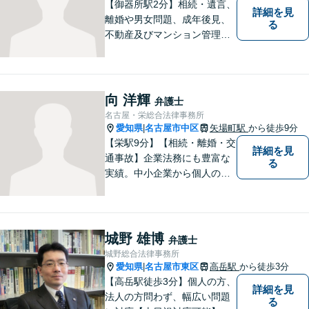
【御器所駅2分】相続・遺言、
詳細を見
離婚や男女問題、成年後見、
る
不動産及びマンション管理な
どの分野を得意としておりま
す。 ご相談者様の事情だけで
なく、お気持ちにも寄り添
い、丁寧な説明と迅速な対応
向 洋輝
弁護士
を心がけております。【完全
名古屋・栄総合法律事務所
個室】【法テラス利用可】
愛知県
名古屋市中区
矢場町駅
から徒歩9分
|
【栄駅9分】【相続・離婚・交
詳細を見
通事故】企業法務にも豊富な
る
実績。中小企業から個人の方
まで幅広い法律問題に対応
し、一人ひとりのご事情に寄
り添った解決を目指します。
お困りのことがございました
城野 雄博
弁護士
ら、まずはお気軽にご相談く
城野総合法律事務所
ださい。
愛知県
名古屋市東区
高岳駅
から徒歩3分
|
【高岳駅徒歩3分】個人の方、
詳細を見
法人の方問わず、幅広い問題
る