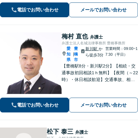
電話でお問い合わせ
メールでお問い合わせ
梅村 直也
弁護士
弁護士法人名城法律事務所 豊橋事務所
愛
豊
新川駅
か
営業時間：09:00~1
知
橋
|
7:30（平日）
ら徒歩3分
県
市
【豊橋駅8分・新川駅2分】【相続・交
通事故初回相談1ｈ無料】【夜間（～22
時）・休日相談歓迎】交通事故、相
続、刑事事件等、幅広く対応。「選ん
でよかった」と思ってもらえるよう、
誠心誠意取り組みます。少しでもお悩
電話でお問い合わせ
メールでお問い合わせ
みがあれば、お気軽にご相談くださ
い。
松下 泰三
弁護士