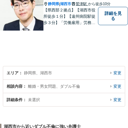
静岡県
湖西市
鷲津駅
から徒歩10分
|
【県西部２拠点】【湖西市役
詳細を見
所徒歩１分】【遠州病院駅徒
る
歩３分】「労働雇用」労務関
係の精通弁護士として幅広い
視野で解決策を／「相続遺
言」公平・適正な相続手続は
すべてお任せください／「交
通事故」損害賠償額を増額！
【夜間休日対応】【電話相
談】
エリア
静岡県、湖西市
変更
相談内容
離婚・男女問題、ダブル不倫
変更
詳細条件
未選択
変更
湖西市から近いダブル不倫に強い弁護士