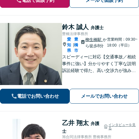
電話で面談予約
メールで面談予約
鈴木 誠人
弁護士
豊橋法律事務所
愛
豊
柳生橋駅
か
営業時間：09:30~
知
橋
|
18:00（平日）
ら徒歩8分
県
市
スピーディーに対応【交通事故／相続
事件に強い】分かりやすく丁寧な説明
訴訟経験で得た、高い交渉力が強みで
す。「相談してよかった！」と言って
いただけるような相談対応を心がけて
います。完全個室
電話でお問い合わせ
メールでお問い合わせ
乙井 翔太
弁護
インタビューを見
る
士
旭合同法律事務所 豊橋事務所