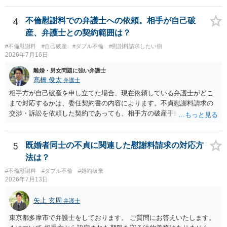
る旨の交渉をすることが妥当かどうかという基準はありません。
半額程度の支払を求める、 求償ができることになります。 その求償権
公序良俗に反するような金額では、その条項自体が無効になり得ます
を放棄する場合の慰謝料相場は、６０万円から８０万円程度になるこ
4
不倫慰謝料での弁護士への依頼。相手が自己破
が、 ２００万円でも、５０万円でも、公序良俗に反するほど高額
とが多いです。 （相手夫婦が離婚しませんので、減額してでも求償権
産、弁護士との契約範囲は？
とはいえないと考えますので、 結局は、妥当かどうかというより
を放棄してもらうメリットがあることになります。） ５年後に離婚す
も、ご自身が納得できるかどうかという基準でお考えいただくといい
#不倫慰謝料
#自己破産
#ダブル不倫
#慰謝料請求したい側
る可能性について、慰謝料額に影響が出る可能性はないと考えます。
2026年7月16日
と思います。 そのうえで、合意できるかは、相手も納得できるか
最後に、ご依頼になる場合の弁護士費用は、ご依頼になる弁護士によ
否かにかかってはきますが。 ４ 質問④ ご記載の内容からは判断
り異なりますので、直接ご確認いただくといいですよ。 ご質問に対す
離婚・男女問題に強い弁護士
できないのですが、 清算条項を記載しないで合意することはリス
る回答は以上ですが、可能であれば、ご依頼になるかは別にして、お
髙橋 俊太
弁護士
クがありますので、むしろ、原則としては、清算条項を記載するべき
近くの弁護士に直接相談されて、今後の対応についてアドバイスを求
相手方が自己破産を申し立てた場合、現在依頼している弁護士がどこ
であるとお考えいただくといいです。 ご質問に対する回答は以上で
めることをおすすめいたします。 ご参考にしていただけますと幸いで
まで対応するかは、委任契約書の内容によります。不貞慰謝料請求の
すが、可能であれば、ご依頼になるかは別として、お近くの弁護士に
す。
交渉・訴訟を依頼した契約であっても、相手方の破産手続への対応、
直接相談されて、 今後の対応についてアドバイス等を求めることを
免責に関する意見申述、非免責債権の主張、破産裁判所への書面提出
お勧めいたします。 ご参考にしていただければ幸いです。
等まで当然に含まれているとは限りません。そのため、追加費用が発
生するかどうかは、まず委任契約書と弁護士の説明を確認した方がよ
5
既婚者同士の不貞に関連した慰謝料請求の対応方
いでしょう。 成功報酬についても、契約内容次第です。通常は、実際
法は？
に回収できた金額を基準に報酬が発生する契約が多いと思われます
#不倫慰謝料
#ダブル不倫
#婚約破棄
が、「請求額を認めさせた場合」や「和解成立時」など、回収前に報
2026年7月13日
酬が発生する定めになっている可能性もあります。 依頼している弁護
士に、破産手続への意見申述まで契約内で対応してもらえるのか、追
矢上 玄周
弁護士
加費用はかかるか、免責された場合に成功報酬が発生するのか、非免
責債権として争う見込みがあるのかを確認されるとよいと思います。
東京都多摩市で弁護士をしております。 ご質問にお答えいたします。