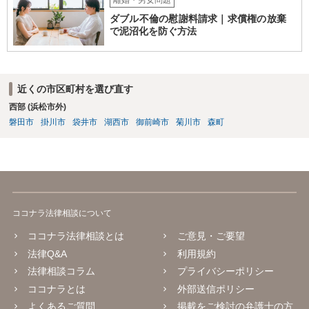
離婚・男女問題
ダブル不倫の慰謝料請求｜求償権の放棄
で泥沼化を防ぐ方法
近くの市区町村を選び直す
西部 (浜松市外)
磐田市
掛川市
袋井市
湖西市
御前崎市
菊川市
森町
ココナラ法律相談について
ココナラ法律相談とは
ご意見・ご要望
法律Q&A
利用規約
法律相談コラム
プライバシーポリシー
ココナラとは
外部送信ポリシー
よくあるご質問
掲載をご検討の弁護士の方