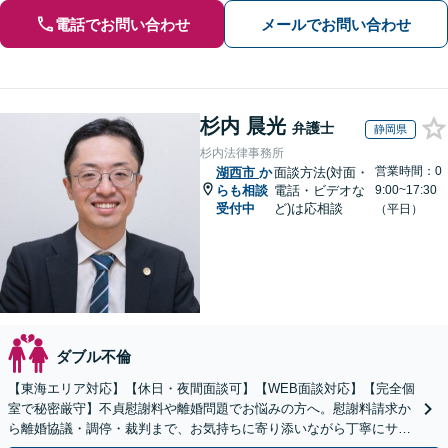
電話でお問い合わせ
メールでお問い合わせ
杉内 晨光
弁護士
静岡県
杉内法律事務所
営業時間：0
湖西市
か
面談方法(対面・
らも相談
電話・ビデオな
9:00~17:30
受付中
ど)は応相談
（平日）
ダブル不倫
【東海エリア対応】【休日・夜間面談可】【WEB面談対応】【完全個
室で秘密厳守】不貞慰謝料や離婚問題でお悩みの方へ。慰謝料請求か
ら離婚協議・調停・裁判まで、お気持ちに寄り添いながら丁寧にサポ