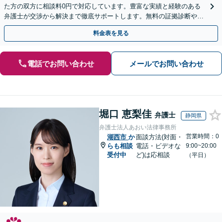
た方の双方に相談料0円で対応しています。豊富な実績と経験のある
弁護士が交渉から解決まで徹底サポートします。無料の証拠診断や着
手金の返還保証もありますので安心してご相談ください。
料金表を見る
電話でお問い合わせ
メールでお問い合わせ
堀口 恵梨佳
弁護士
静岡県
弁護士法人あおい法律事務所
営業時間：0
湖西市
か
面談方法(対面・
らも相談
電話・ビデオな
9:00~20:00
受付中
ど)は応相談
（平日）