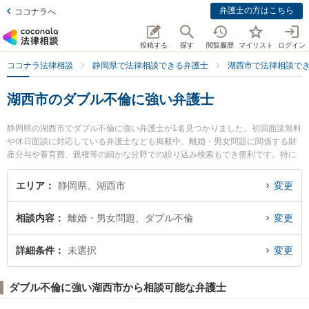
弁護士の方はこちら
ココナラへ
投稿する
探す
閲覧履歴
マイリスト
ログイン
ココナラ法律相談
静岡県で法律相談できる弁護士
湖西市で法律相談で
湖西市のダブル不倫に強い弁護士
静岡県の湖西市でダブル不倫に強い弁護士が1名見つかりました。初回面談無料
や休日面談に対応している弁護士なども掲載中。離婚・男女問題に関係する財
産分与や養育費、親権等の細かな分野での絞り込み検索もでき便利です。特に
弁護士法人リコネス法律事務所 湖西オフィスの加藤 久貴弁護士のプロフィール
情報や弁護士費用、強みなどが注目されています。『湖西市で土日や夜間に発
エリア
静岡県、湖西市
変更
生したダブル不倫のトラブルを今すぐに弁護士に相談したい』『ダブル不倫の
トラブル解決の実績豊富な近くの弁護士を検索したい』『初回相談無料でダブ
相談内容
離婚・男女問題、ダブル不倫
変更
ル不倫を法律相談できる湖西市内の弁護士に相談予約したい』などでお困りの
相談者さんにおすすめです。
詳細条件
未選択
変更
ダブル不倫に強い湖西市から相談可能な弁護士