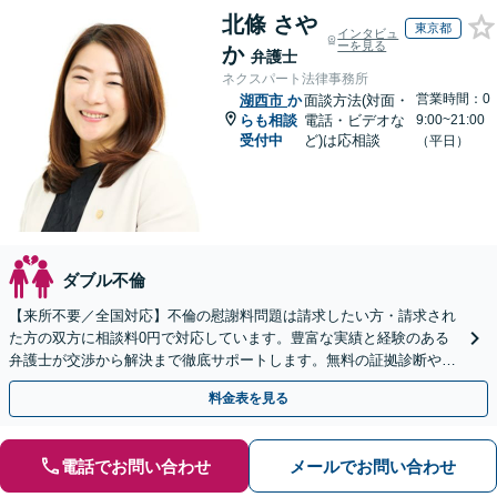
北條 さや
東京都
インタビュ
ーを見る
か
弁護士
ネクスパート法律事務所
営業時間：0
湖西市
か
面談方法(対面・
らも相談
電話・ビデオな
9:00~21:00
受付中
ど)は応相談
（平日）
ダブル不倫
【来所不要／全国対応】不倫の慰謝料問題は請求したい方・請求され
た方の双方に相談料0円で対応しています。豊富な実績と経験のある
弁護士が交渉から解決まで徹底サポートします。無料の証拠診断や着
手金の返還保証もありますので安心してご相談ください。
料金表を見る
電話でお問い合わせ
メールでお問い合わせ