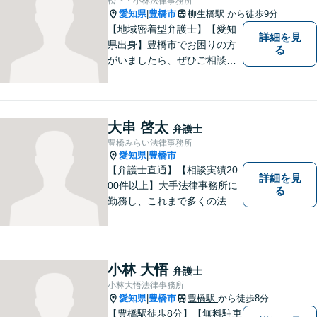
松下・小林法律事務所
愛知県
豊橋市
柳生橋駅
から徒歩9分
|
【地域密着型弁護士】【愛知
詳細を見
県出身】豊橋市でお困りの方
る
がいましたら、ぜひご相談く
ださい。
大串 啓太
弁護士
豊橋みらい法律事務所
愛知県
豊橋市
|
【弁護士直通】【相談実績20
詳細を見
00件以上】大手法律事務所に
る
勤務し、これまで多くの法律
相談を担当してきました。ど
んな相談でも構いません。初
回30分は無料ですから、お気
軽にお電話ください。
小林 大悟
弁護士
小林大悟法律事務所
愛知県
豊橋市
豊橋駅
から徒歩8分
|
【豊橋駅徒歩8分】【無料駐車