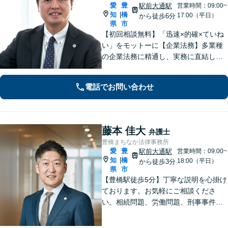
愛
豊
駅前大通駅
営業時間：09:00~
知
橋
|
17:00（平日）
から徒歩6分
県
市
【初回相談無料】「迅速×的確×ていね
い」をモットーに【企業法務】多業種
の企業法務に精通し、実務に直結した
アドバイスを提供します【相続問題】
遺産分割・遺留分・使途不明金の調
電話でお問い合わせ
査、事業承継まで幅広く対応。【休
日・夜間対応OK】【豊橋駅10分】
藤本 佳大
弁護士
豊橋まちなか法律事務所
愛
豊
駅前大通駅
営業時間：09:00~
知
橋
|
18:00（平日）
から徒歩3分
県
市
【豊橋駅徒歩5分】丁寧な説明を心掛け
ております。お気軽にご相談くださ
い。相続問題、労働問題、刑事事件そ
の他一般民事事件に対応しています。
【完全個室】【弁護士歴10年】