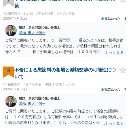
の 金銭であったと評価される可能性はあると考えます。 ② 「今後一
策
切関与しないなら100万円振り込む」というLINEや誓約書は、裁判上
#慰謝料請求された側
#不倫慰謝料
#ダブル不倫
どの程度証拠価値があるのか ⇒前後のやり取りや誓約書の具体的内容
2026年7月31日
役にたった
1
を見ない限り、具体的な判断はできませんが、一定の証拠価値はある
と考えます。 ③ 借用書があっても、後から100万円を貸付扱いに変更
離婚・男女問題に強い弁護士
することは認められるのか。 ⇒おそらく１００万円は不当利得（受け
加藤 善大
弁護士
取る正当な権利がないのに利益を取得した）として返還請求されてい
ご質問に回答いたします。 １ 質問① 通るかどうかは、相手次第
るものかと推察しますので、 貸金返還ではないかと存じます。 ④ 私
ですが、裁判になって判決になる場合は、求償権の問題は触れられま
は現在、収入も不安定で貯金もなくリボ払い借金が既に約100万あり。
せんので、 相手が離婚しない場合は、１００万円程度となる可能
今年に再婚したが主人はお金に厳しい為、一括で220万円を支払う事は
性があると思われます。 交渉については、相手としても、裁判を
困難 仮に裁判で敗訴した場合でも、分割払いになる可能性はあります
するデメリットはありますから（経済的、時間的、精神的負担等）、
か。 ⇒判決となり敗訴してしまった場合は、強制執行により不動産等
反対にご自身が、裁判も辞さずという姿勢を示すことで、プラス
3
不倫による慰謝料の相場と減額交渉の可能性につ
の財産を差し押さえられ、そこから債権回収が図られることになりま
に働く可能性は有り得ます。 交渉で解決する多くの場合は、相手
いて
すが、 和解であれば柔軟な解決が可能ですので、その場合は分割払
が弁護士に依頼しているケースで、５０万円以下で合意できる場合は
いにより支払うことも十分可能です。 ⑤ このような事情であれば、私
#不倫慰謝料
#ダブル不倫
#慰謝料請求された側
稀であると思います。 通常は、６０万円から８０万円程度になる
2026年7月14日
役にたった
3
は120万円のみ和解交渉を続けるべきでしょうか。 ⇒ご相談者様の認
ことが多いというのが私の印象です。 ２ 質問② ご記載の内容が
識を前提にすれば、１００万円も含めて返済する必要はないと考えら
減額を進めるうえでの交渉材料かと思います。 なお、ご自身が離
離婚・男女問題に強い弁護士
れるため、 120万円のみについて交渉を続けることがベターかと存じ
婚しないことは、交渉材料にはならないかと思いますので、ご注意く
加藤 善大
弁護士
ます。
ださい。 また、相手夫婦の婚姻関係が既に破綻していたことや、
ご質問に回答いたします。 ご記載の内容を前提として場合の慰謝料
相手女性が結婚しているとは知らなかったと主張することもあります
は、 １００万円程度になる可能性が高いです。 （相手夫婦が離婚しな
が、 ケースバイケースですので、ご自身の場合にそれらの主張が
い場合の慰謝料となります。） なお、上記の金額は不倫をした２名が
できるかはよくお考え下さい。 ３ 質問③ 違約金を５０万円とす
支払う総額の相場ですので、 ご自身が全額支払った場合は相手女性に