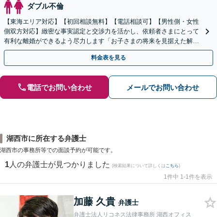
ダブル不倫
【東海エリア対応】【初回相談無料】【電話相談可】【男性側・女性
側双方対応】緻密な事実認定と交渉力を活かし、依頼者さまにとって
有利な離婚ができるよう尽力します「お子さまの将来を見据えた解決
策を提案／財産分与・養育費・親権」【休日・夜間相談可】
料金表を見る
電話でお問い合わせ
メールでお問い合わせ
湖西市に所在する弁護士
湖西市の事務所等での面談予約が可能です。
1
人の弁護士が見つかりました
(検索結果について詳しくは
こちら
)
1件中 1-1件を表示
加藤 久貴
弁護士
弁護士法人リコネス法律事務所 湖西オフィス