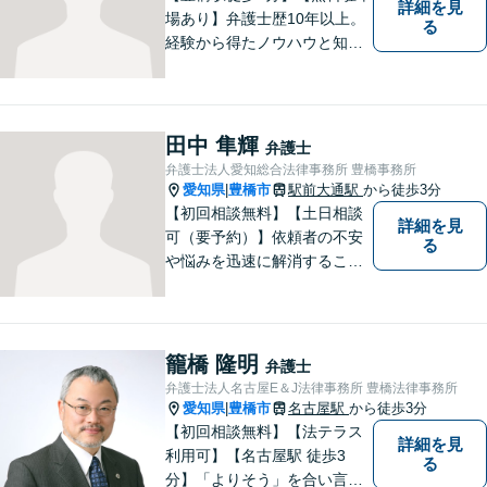
詳細を見
場あり】弁護士歴10年以上。
る
経験から得たノウハウと知見
を駆使して、皆さまの期待に
お応えできるよう努力してま
いります。【夜間／休日対応
可能】親しみやすく、信頼い
田中 隼輝
弁護士
ただける人間性を大切にして
弁護士法人愛知総合法律事務所 豊橋事務所
います。お気軽にご相談くだ
愛知県
豊橋市
駅前大通駅
から徒歩3分
|
さい。
【初回相談無料】【土日相談
詳細を見
可（要予約）】依頼者の不安
る
や悩みを迅速に解消すること
が弁護士としての仕事だと考
え、常に丁寧かつ迅速な対応
を心がけています。 依頼者が
気軽に相談できるように、謙
籠橋 隆明
弁護士
虚で親しみやすい弁護士を目
弁護士法人名古屋E＆J法律事務所 豊橋法律事務所
指しています。【駅前大通駅3
愛知県
豊橋市
名古屋駅
から徒歩3分
|
分】
【初回相談無料】【法テラス
詳細を見
利用可】【名古屋駅 徒歩3
る
分】「よりそう」を合い言葉