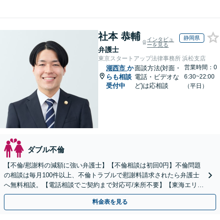
社本 恭輔
静岡県
インタビュ
ーを見る
弁護士
東京スタートアップ法律事務所 浜松支店
営業時間：0
湖西市
か
面談方法(対面・
らも相談
電話・ビデオな
6:30~22:00
受付中
ど)は応相談
（平日）
ダブル不倫
【不倫/慰謝料の減額に強い弁護士】【不倫相談は初回0円】不倫問題
の相談は毎月100件以上、不倫トラブルで慰謝料請求されたら弁護士
へ無料相談。【電話相談でご契約まで対応可/来所不要】【東海エリア
全域対応】
料金表を見る