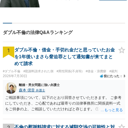
に丁寧で親切な相談を心がけ
ております。信頼と安心をモ
ットーに弁護士が誠心誠意、
応対をさせていただきます。
お気軽にご相談ください。
ダブル不倫の法律Q&Aランキング
1
ダブル不倫・借金・手切れ金だと思っていたお金
を1年後いまさら脅迫罪として通知書が来てまと
めて請求
#ダブル不倫
#慰謝料請求された側
#異性関係(不貞等)
#借金・浪費癖
#裁判
2026年7月30日
役にたった
3
離婚・男女問題に強い弁護士
森本 偲音
弁護士
ご相談事項について、以下のとおり回答させていただきます。 ご参考
にしていただき、ご心配であれば最寄りの法律事務所に関係資料一式
をご持参の上、ご相談していただければと存じます。 ① このLINEの
流れを見る限り、100万円は貸付金ではなく、手切れ金・和解金と評価
される可能性はあるのか ⇒LINEを含む１００万円の貸付に至るまでの
やり取り等の経緯、誓約書の内容等を踏まえて、関係を清算するため
2
不倫の慰謝料請求に対する減額交渉の可能性と対