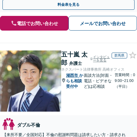
ートいたします。
料金表を見る
電話でお問い合わせ
メールでお問い合わせ
五十嵐 太
群馬県
インタビュ
ーを見る
郎
弁護士
ネクスパート法律事務所 高崎オフィス
営業時間：0
湖西市
か
面談方法(対面・
らも相談
電話・ビデオな
9:00~21:00
受付中
ど)は応相談
（平日）
ダブル不倫
【来所不要／全国対応】不倫の慰謝料問題は請求したい方・請求され