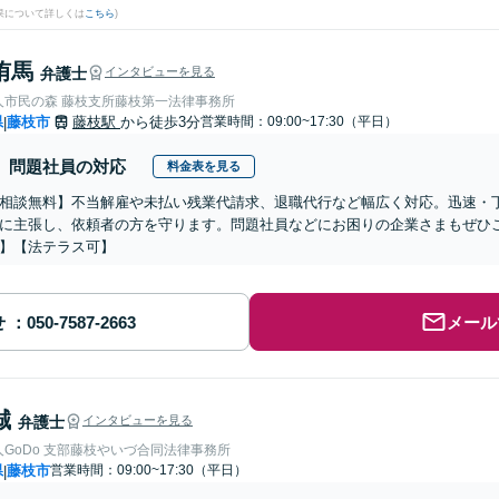
果について詳しくは
こちら
)
侑馬
弁護士
インタビューを見る
人市民の森 藤枝支所藤枝第一法律事務所
県
藤枝市
藤枝駅
から徒歩3分
営業時間：09:00~17:30（平日）
|
問題社員の対応
料金表を見る
相談無料】不当解雇や未払い残業代請求、退職代行など幅広く対応。迅速・
に主張し、依頼者の方を守ります。問題社員などにお困りの企業さまもぜひ
】【法テラス可】
せ
メール
誠
弁護士
インタビューを見る
GoDo 支部藤枝やいづ合同法律事務所
県
藤枝市
営業時間：09:00~17:30（平日）
|