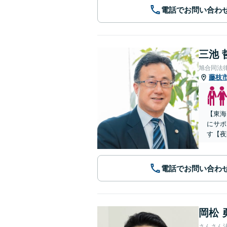
電話でお問い合わ
三池 
旭合同法
藤枝
【東海
にサポ
す【夜
電話でお問い合わ
岡松 
さんさん