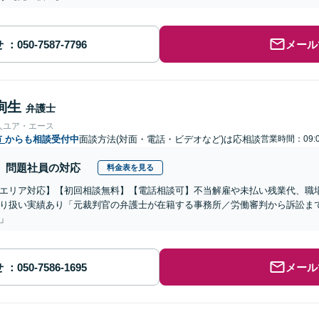
せ
メール
絢生
弁護士
人ユア・エース
市
からも相談受付中
面談方法(対面・電話・ビデオなど)は応相談
営業時間：09:0
問題社員の対応
料金表を見る
エリア対応】【初回相談無料】【電話相談可】不当解雇や未払い残業代、職
り扱い実績あり「元裁判官の弁護士が在籍する事務所／労働審判から訴訟ま
」
せ
メール