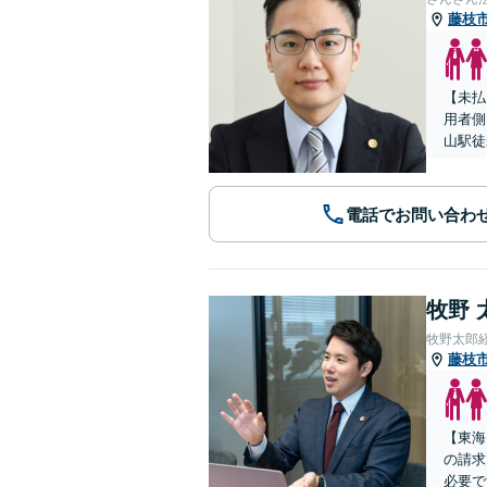
藤枝
【未払
用者側
山駅徒
電話でお問い合わ
牧野 
牧野太郎
藤枝
【東海
の請求
必要で