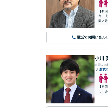
【初回
富。法
間／電
電話でお問い合わ
小川 
静岡法律
藤枝
【初回
し、会