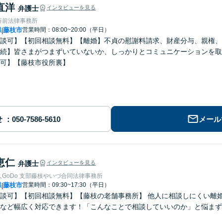
直洋
弁護士
インタビューを見る
所前法律事務所
県
藤枝市
営業時間：08:00~20:00（平日）
|
談可】【初回相談無料】【離婚】不貞の慰謝料請求、財産分与、親権、
続】皆さまがつまずいていないか、しっかりとコミュニケーションを取
可】【藤枝市役所裏】
せ
メール
恵仁
弁護士
インタビューを見る
GoDo 支部藤枝やいづ合同法律事務所
県
藤枝市
営業時間：09:30~17:30（平日）
|
談可】【初回相談無料】【藤枝の老舗事務所】 他人に相談しにくい離
など幅広く対応できます！「こんなことで相談していいのか」と悩まず