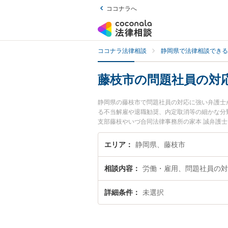
ココナラへ
ココナラ法律相談
静岡県で法律相談できる
藤枝市の問題社員の対
静岡県の藤枝市で問題社員の対応に強い弁護士
る不当解雇や退職勧奨、内定取消等の細かな分野
支部藤枝やいづ合同法律事務所の家本 誠弁護
夜間に発生した問題社員の対応のトラブルを今
の対応を法律相談できる藤枝市内の弁護士に相
エリア
静岡県、藤枝市
相談内容
労働・雇用、問題社員の対
詳細条件
未選択