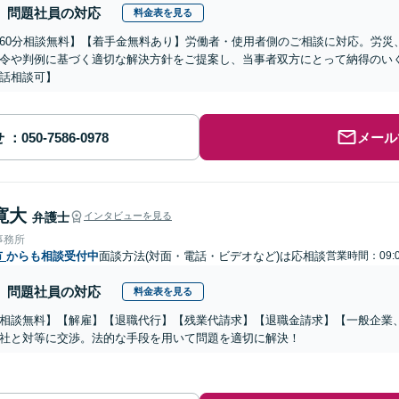
問題社員の対応
料金表を見る
60分相談無料】【着手金無料あり】労働者・使用者側のご相談に対応。労災
令や判例に基づく適切な解決方針をご提案し、当事者双方にとって納得のい
話相談可】
せ
メール
寛大
弁護士
インタビューを見る
事務所
市
からも相談受付中
面談方法(対面・電話・ビデオなど)は応相談
営業時間：09:0
問題社員の対応
料金表を見る
相談無料】【解雇】【退職代行】【残業代請求】【退職金請求】【一般企業
社と対等に交渉。法的な手段を用いて問題を適切に解決！