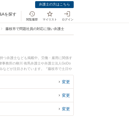
弁護士の方はこちら
&Aを探す
閲覧履歴
マイリスト
ログイン
藤枝市で問題社員の対応に強い弁護士
を持つ弁護士なども掲載中。労働・雇用に関係す
事務所の柳川 侑馬弁護士や弁護士法人GoDo
強みなどが注目されています。『藤枝市で土日や
弁護士を検索したい』『初回相談無料で問題社員
変更
変更
変更