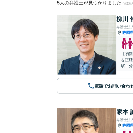
5
人の弁護士が見つかりました
(検索結
柳川 
弁護士法
静岡
【初回
を正確
駅１分
電話でお問い合わ
家本 
弁護士法人
静岡