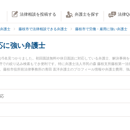
法律相談を投稿する
弁護士を探す
法律Q
弁護士
藤枝市で法律相談できる弁護士
藤枝市で労働・雇用に強い弁護士
応に強い弁護士
が5名見つかりました。初回面談無料や休日面談に対応している弁護士、解決事例
での絞り込み検索もでき便利です。特に弁護士法人市民の森 藤枝支所藤枝第一法律
士、藤枝市役所前法律事務所の青田 直洋弁護士のプロフィール情報や弁護士費用、
すぐに弁護士に相談したい』『問題社員の対応のトラブル解決の実績豊富な近くの
談予約したい』などでお困りの相談者さんにおすすめです。
応