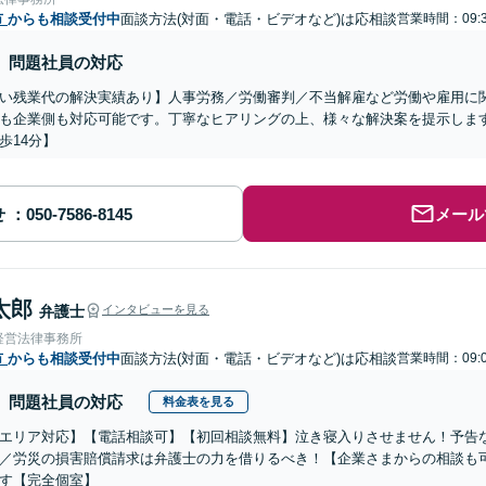
市
からも相談受付中
面談方法(対面・電話・ビデオなど)は応相談
営業時間：09:3
問題社員の対応
い残業代の解決実績あり】人事労務／労働審判／不当解雇など労働や雇用に
も企業側も対応可能です。丁寧なヒアリングの上、様々な解決案を提示しま
歩14分】
せ
メール
太郎
弁護士
インタビューを見る
経営法律事務所
市
からも相談受付中
面談方法(対面・電話・ビデオなど)は応相談
営業時間：09:0
問題社員の対応
料金表を見る
エリア対応】【電話相談可】【初回相談無料】泣き寝入りさせません！予告
／労災の損害賠償請求は弁護士の力を借りるべき！【企業さまからの相談も
す【完全個室】