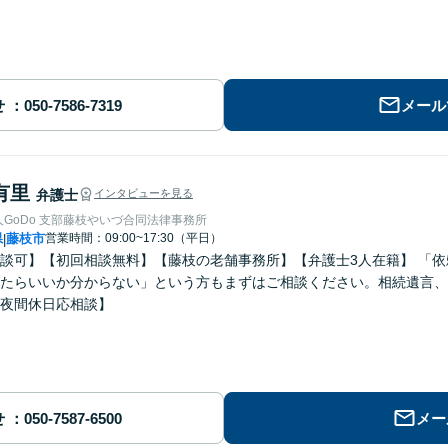
せ
メール
有里
弁護士
インタビューを見る
GoDo 支部藤枝やいづ合同法律事務所
県
藤枝市
営業時間：09:00~17:30（平日）
|
談可】【初回相談無料】【藤枝の老舗事務所】【弁護士3人在籍】 「
たらいいか分からない」という方もまずはご相談ください。相続遺言、
夜間休日応相談】
せ
メー