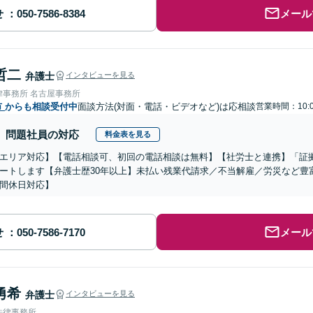
せ
メール
哲二
弁護士
インタビューを見る
律事務所 名古屋事務所
市
からも相談受付中
面談方法(対面・電話・ビデオなど)は応相談
営業時間：10:0
問題社員の対応
料金表を見る
エリア対応】【電話相談可、初回の電話相談は無料】【社労士と連携】「証
ートします【弁護士歴30年以上】未払い残業代請求／不当解雇／労災など豊
間休日対応】
せ
メール
勇希
弁護士
インタビューを見る
法律事務所