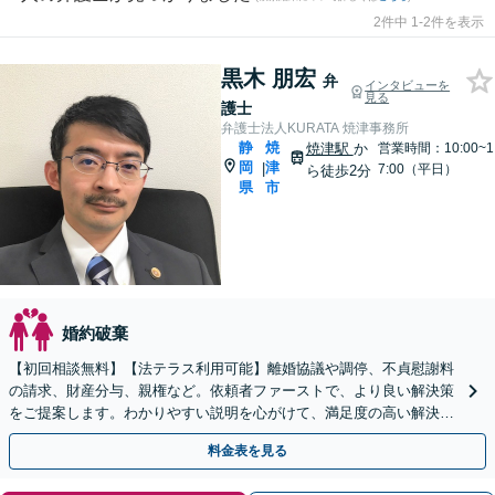
2件中 1-2件を表示
黒木 朋宏
弁
インタビューを
見る
護士
弁護士法人KURATA 焼津事務所
静
焼
焼津駅
か
営業時間：10:00~1
岡
津
|
7:00（平日）
ら徒歩2分
県
市
婚約破棄
【初回相談無料】【法テラス利用可能】離婚協議や調停、不貞慰謝料
の請求、財産分与、親権など。依頼者ファーストで、より良い解決策
をご提案します。わかりやすい説明を心がけて、満足度の高い解決を
目指します【焼津駅2分】
料金表を見る