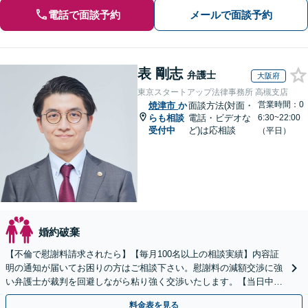
電話で面談予約
メールで面談予約
表 剛志
弁護士
大阪府
東京スタートアップ法律事務所 高槻支店
営業時間：0
焼津市
か
面談方法(対面・
らも相談
電話・ビデオな
6:30~22:00
受付中
ど)は応相談
（平日）
婚約破棄
【不倫で慰謝料請求されたら】【毎月100名以上の相談実績】内容証
明の通知が届いてお困りの方はご相談下さい。慰謝料の減額交渉に強
い弁護士が裁判を回避しながら粘り強く交渉いたします。【当日中の
相談可(予約制)】【全国対応】
料金表を見る