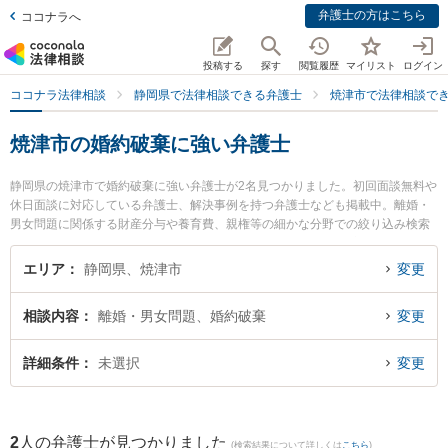
弁護士の方はこちら
ココナラへ
投稿する
探す
閲覧履歴
マイリスト
ログイン
ココナラ法律相談
静岡県で法律相談できる弁護士
焼津市で法律相談で
焼津市の婚約破棄に強い弁護士
静岡県の焼津市で婚約破棄に強い弁護士が2名見つかりました。初回面談無料や
休日面談に対応している弁護士、解決事例を持つ弁護士なども掲載中。離婚・
男女問題に関係する財産分与や養育費、親権等の細かな分野での絞り込み検索
もでき便利です。特に弁護士法人KURATA 焼津事務所の黒木 朋宏弁護士や西尾
智美法律事務所の西尾 智美弁護士のプロフィール情報や弁護士費用、強みなど
エリア
静岡県、焼津市
変更
が注目されています。『焼津市で土日や夜間に発生した婚約破棄のトラブルを
今すぐに弁護士に相談したい』『婚約破棄のトラブル解決の実績豊富な近くの
相談内容
離婚・男女問題、婚約破棄
変更
弁護士を検索したい』『初回相談無料で婚約破棄を法律相談できる焼津市内の
弁護士に相談予約したい』などでお困りの相談者さんにおすすめです。
詳細条件
未選択
変更
2
人の弁護士が見つかりました
(検索結果について詳しくは
こちら
)