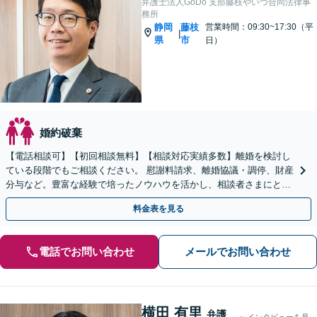
弁護士法人GoDo 支部藤枝やいづ合同法律事
務所
静岡
藤枝
営業時間：09:30~17:30（平
|
県
市
日）
婚約破棄
【電話相談可】【初回相談無料】【相談対応実績多数】離婚を検討し
ている段階でもご相談ください。 慰謝料請求、離婚協議・調停、財産
分与など。豊富な経験で培ったノウハウを活かし、相談者さまにとっ
て最善の解決を目指します
料金表を見る
電話でお問い合わせ
メールでお問い合わせ
横田 有里
弁護
インタビューを見