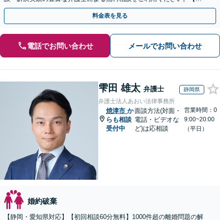
倫相談は初回0円】【全国対応】
料金表を見る
電話でお問い合わせ
メールでお問い合わせ
雫田 雄太
弁護士
静岡県
弁護士法人あおい法律事務所
営業時間：0
焼津市
か
面談方法(対面・
らも相談
電話・ビデオな
9:00~20:00
受付中
ど)は応相談
（平日）
婚約破棄
【静岡・愛知県対応】【初回相談60分無料】1000件超の離婚問題の解