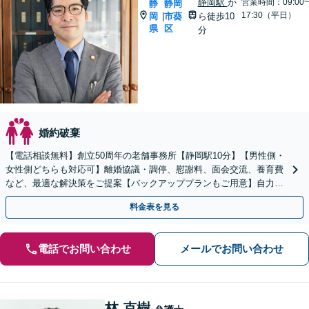
静岡駅
か
営業時間：09:00~
静
静岡
17:30（平日）
岡
市葵
ら徒歩10
|
県
区
分
婚約破棄
【電話相談無料】創立50周年の老舗事務所【静岡駅10分】【男性側・
女性側どちらも対応可】離婚協議・調停、慰謝料、面会交流、養育費
など、最適な解決策をご提案【バックアッププランもご用意】自力で
書面作成をしたい方におすすめ【法テラス可】
料金表を見る
電話でお問い合わせ
メールでお問い合わせ
林 克樹