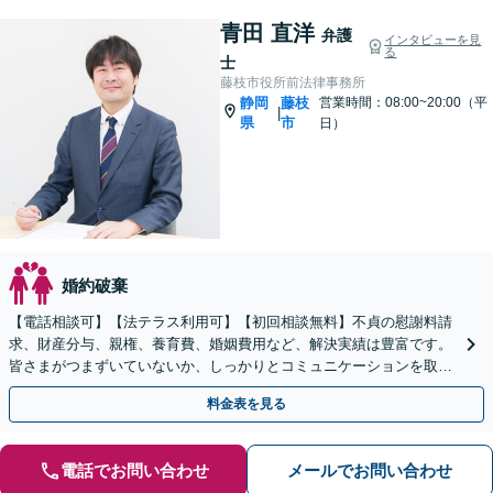
青田 直洋
弁護
インタビューを見
る
士
藤枝市役所前法律事務所
静岡
藤枝
営業時間：08:00~20:00（平
|
県
市
日）
婚約破棄
【電話相談可】【法テラス利用可】【初回相談無料】不貞の慰謝料請
求、財産分与、親権、養育費、婚姻費用など、解決実績は豊富です。
皆さまがつまずいていないか、しっかりとコミュニケーションを取り
ながらお話を進めてまいります
料金表を見る
電話でお問い合わせ
メールでお問い合わせ