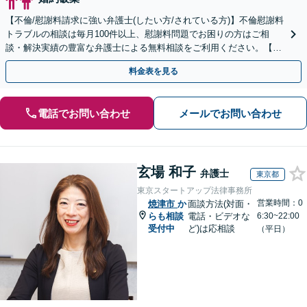
【不倫/慰謝料請求に強い弁護士(したい方/されている方)】不倫慰謝料
トラブルの相談は毎月100件以上、慰謝料問題でお困りの方はご相
談・解決実績の豊富な弁護士による無料相談をご利用ください。【不
倫相談は初回0円】【全国対応】
料金表を見る
電話でお問い合わせ
メールでお問い合わせ
玄場 和子
弁護士
東京都
東京スタートアップ法律事務所
営業時間：0
焼津市
か
面談方法(対面・
らも相談
電話・ビデオな
6:30~22:00
受付中
ど)は応相談
（平日）