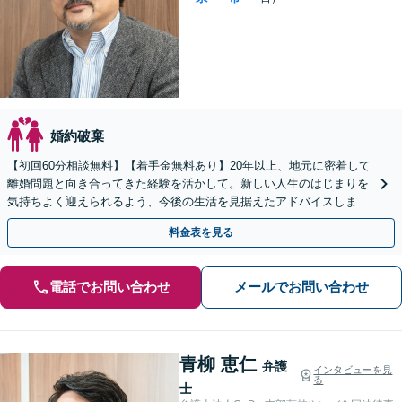
婚約破棄
【初回60分相談無料】【着手金無料あり】20年以上、地元に密着して
離婚問題と向き合ってきた経験を活かして。新しい人生のはじまりを
気持ちよく迎えられるよう、今後の生活を見据えたアドバイスします
【当日／休日／夜間／電話相談可】【全国出張対応】
料金表を見る
電話でお問い合わせ
メールでお問い合わせ
青柳 恵仁
弁護
インタビューを見
る
士