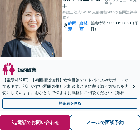
る
士
弁護士法人GoDo 支部藤枝やいづ合同法律事
務所
静岡
藤枝
営業時間：09:00~17:30（平
|
県
市
日）
婚約破棄
【電話相談可】【初回相談無料】女性目線でアドバイスやサポートが
できます。話しやすい雰囲気作りと相談者さまに寄り添う気持ちを大
切にしています。おひとりで悩まずお気軽にご相談ください【藤枝の
老舗事務所】【弁護士3人在籍】
料金表を見る
電話でお問い合わせ
メールで面談予約