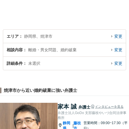
い、解決策を見つけていきま
す。一人で悩まずご相談くだ
さい【駐車場あり】
エリア
静岡県、焼津市
変更
相談内容
離婚・男女問題、婚約破棄
変更
詳細条件
未選択
変更
焼津市から近い婚約破棄に強い弁護士
家本 誠
弁護士
インタビューを見る
弁護士法人GoDo 支部藤枝やいづ合同法律事
務所
静岡
藤枝
営業時間：09:00~17:30（平
|
県
市
日）