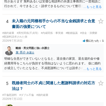
性があります 無料あるいは安価な相談料の弁護士事務所に一度相談に
行かれて、今できること・請求できるものについて整理されるのがよ
いかと思います
4
未入籍の元同棲相手からの不当な金銭請求と合意
書面の強要について
#婚約破棄
#異性関係(不貞等)
#内縁関係・事実婚
#離婚協議
#借金・浪費癖
#慰謝料請求された側
2026年7月16日
役にたった
1
離婚・男女問題に強い弁護士
泉 亮介
弁護士
明確な合意ができていないとなると、退去後の家賃、退去違約金や修
繕費用等をこちらが負担する理由はないように思われます。 仮に婚約
が成立していたとなると、不貞慰謝料については請求される可能性が
あるため検討しておく必要があるでしょう。 弁護士を立てる予定であ
れば早めに弁護士に相談し、弁護士から回答をさせると良いでしょ
う。
5
既婚者同士の不貞に関連した慰謝料請求の対応方
法は？
#不倫慰謝料
#ダブル不倫
#婚約破棄
2026年7月13日