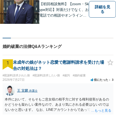
【初回相談無料】【zoom・Sk
詳細を見
ype対応】対面だけでなく、お
る
電話での相談やオンライン相
談も承っています！担当させ
て頂いた依頼者様に、「会え
て良かった」と納得していた
だける最善の解決を目指しま
す。【ウェブ予約システムで
婚約破棄の法律Q&Aランキング
迅速な対応】
1
未成年の娘がネット恋愛で慰謝料請求を受けた場
合の対処法は？
#慰謝料請求された側
#慰謝料請求したい側
#裁判
#婚約破棄
2026年7月27日
役にたった
3
王 宣麟
弁護士
本件において、そもそもご息女様の相手方に対する権利侵害があるの
かどうかも疑わしい案件なので、あまり気にされる必要はないのでは
ないかと思います。 なお、LINEアカウントからであっても、そこに紐
づけられた電話番号の開示→携帯電話会社から氏名・住所が開示され