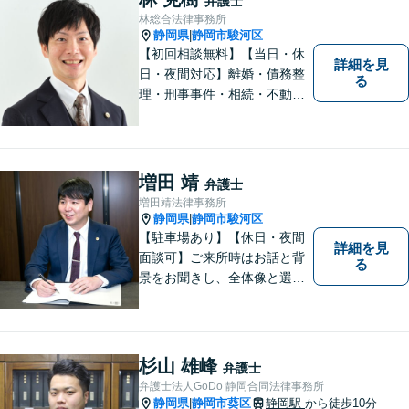
弁護士
林総合法律事務所
静岡県
静岡市駿河区
|
【初回相談無料】【当日・休
詳細を見
日・夜間対応】離婚・債務整
る
理・刑事事件・相続・不動産
問題・交通事故等、多数の解
決実績あり。お悩みに真摯に
向き合うことを心がけていま
す。法人・個人事業主の事業
増田 靖
弁護士
再建・債務整理の問題解決に
増田靖法律事務所
自信があります。
静岡県
静岡市駿河区
|
【駐車場あり】【休日・夜間
詳細を見
面談可】ご来所時はお話と背
る
景をお聞きし、全体像と選択
肢が見えた上で、ご本人が納
得いくようお伝えするよう努
めています。お気軽にご相談
ください。
杉山 雄峰
弁護士
弁護士法人GoDo 静岡合同法律事務所
静岡県
静岡市葵区
静岡駅
から徒歩10分
|