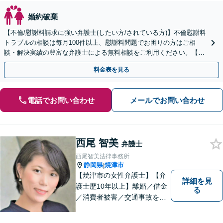
婚約破棄
【不倫/慰謝料請求に強い弁護士(したい方/されている方)】不倫慰謝料
トラブルの相談は毎月100件以上、慰謝料問題でお困りの方はご相
談・解決実績の豊富な弁護士による無料相談をご利用ください。【初
回相談０円(電話)】【全国対応】
料金表を見る
電話でお問い合わせ
メールでお問い合わせ
西尾 智美
弁護士
西尾智美法律事務所
静岡県
焼津市
|
【焼津市の女性弁護士】【弁
詳細を見
護士歴10年以上】離婚／借金
る
／消費者被害／交通事故を中
心に、豊富な実績がございま
す。お一人おひとりに寄り添