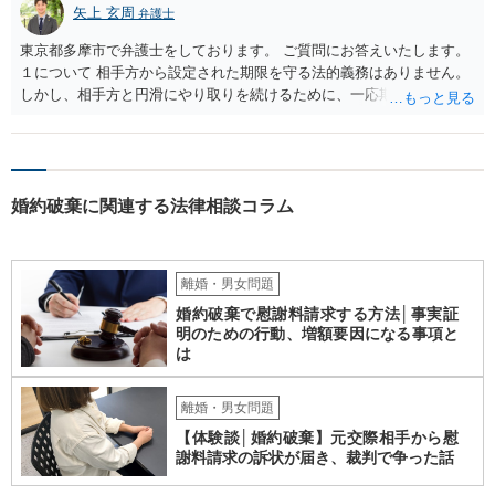
矢上 玄周
弁護士
東京都多摩市で弁護士をしております。 ご質問にお答えいたします。
１について 相手方から設定された期限を守る法的義務はありません。
しかし、相手方と円滑にやり取りを続けるために、一応期限を守って
連絡を取ることもあり得ます。 弁護士に相談してから連絡をしたい
が、期限を守らないのもご不安という場合には、「弁護士に相談して
から連絡するので少々お待ちください」という旨の連絡を入れておく
こともあります。 ２について 求償権の請求と婚約破棄の慰謝料請求
婚約破棄に関連する法律相談コラム
は、法的には別の議論ではありますが、事実上の繋がりがないわけで
はありません。 例えば、既婚者であるにもかかわらず、結婚するとい
うことを匂わせて不貞関係になったというような場合には、求償権の
負担割合が高くなり、婚約破棄の慰謝料も払う必要が生じるという可
離婚・男女問題
能性もないわけではありません。 ただし、法律上重婚は認められてい
婚約破棄で慰謝料請求する方法│事実証
ないので、既婚者同士の婚約が成立するかといわれると、成立しない
明のための行動、増額要因になる事項と
と判断される可能性の方が高いと思われます。 ３について 和解をする
は
際には、清算条項という定めを設けることがほとんどです。 清算条項
を定めることによって、「これをもってお互いに今後一切請求しな
い」ことを双方が誓約することになります。 上記はあくまでも一般論
離婚・男女問題
としての回答となります。 詳細なご事情をお伺いすればより適切な回
【体験談│婚約破棄】元交際相手から慰
答ができるかと存じます。 弁護士に相談すべき事案かと存じますの
謝料請求の訴状が届き、裁判で争った話
で、お早めにご相談されることをお勧めいたします。