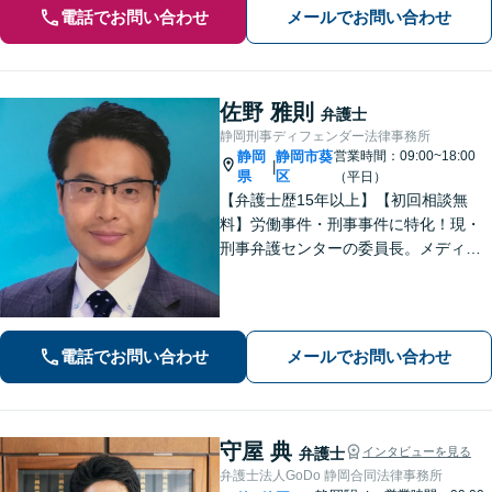
電話でお問い合わせ
メールでお問い合わせ
佐野 雅則
弁護士
静岡刑事ディフェンダー法律事務所
静岡
静岡市葵
営業時間：09:00~18:00
|
県
区
（平日）
【弁護士歴15年以上】【初回相談無
料】労働事件・刑事事件に特化！現・
刑事弁護センターの委員長。メディア
掲載案件多数！豊富な経験を活かし早
期釈放を目指します【労働・雇用】依
頼者さま目線のサポートを心がけま
す。地域密着型の法律事務所
電話でお問い合わせ
メールでお問い合わせ
守屋 典
弁護士
インタビューを見る
弁護士法人GoDo 静岡合同法律事務所