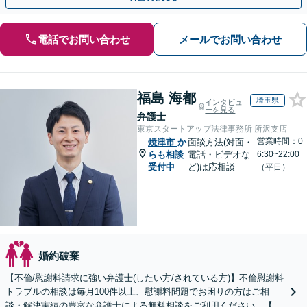
電話でお問い合わせ
メールでお問い合わせ
福島 海都
埼玉県
インタビュ
ーを見る
弁護士
東京スタートアップ法律事務所 所沢支店
営業時間：0
焼津市
か
面談方法(対面・
らも相談
電話・ビデオな
6:30~22:00
受付中
ど)は応相談
（平日）
婚約破棄
【不倫/慰謝料請求に強い弁護士(したい方/されている方)】不倫慰謝料
トラブルの相談は毎月100件以上、慰謝料問題でお困りの方はご相
談・解決実績の豊富な弁護士による無料相談をご利用ください。【不