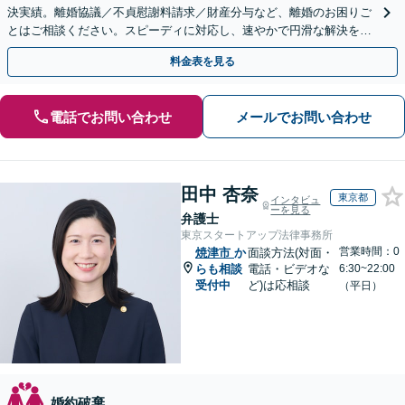
決実績。離婚協議／不貞慰謝料請求／財産分与など、離婚のお困りご
とはご相談ください。スピーディに対応し、速やかで円滑な解決を目
指します【女性弁護士・男性弁護士どちらも所属】
料金表を見る
電話でお問い合わせ
メールでお問い合わせ
田中 杏奈
東京都
インタビュ
ーを見る
弁護士
東京スタートアップ法律事務所
営業時間：0
焼津市
か
面談方法(対面・
らも相談
電話・ビデオな
6:30~22:00
受付中
ど)は応相談
（平日）
婚約破棄