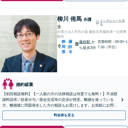
柳川 侑馬
弁護
インタビューを見
る
士
弁護士法人市民の森 藤枝支所藤枝第一法律事
務所
静
藤
藤枝駅
か
営業時間：09:00~1
岡
枝
|
7:30（平日）
ら徒歩3分
県
市
婚約破棄
【初回相談無料】【一人親の方の法律相談は何度でも無料！】不貞慰
謝料請求／財産分与／面会交流等の交渉が得意。離婚を迷っている
方、離婚後に問題発生した方の相談もお受けします。お気軽にお問い
合わせください【完全個室相談】【藤枝駅1分】
料金表を見る