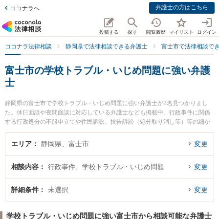
弁護士の方はこちら
ココナラへ
投稿する
探す
閲覧履歴
マイリスト
ログイン
ココナラ法律相談
静岡県で法律相談できる弁護士
富士市で法律相談で
富士市の学校トラブル・いじめ問題に強い弁護
士
静岡県の富士市で学校トラブル・いじめ問題に強い弁護士が2名見つかりまし
た。休日面談や夜間面談に対応している弁護士なども掲載中。行政事件に関係
する行政処分の不服申立てや住民訴訟、抗告訴訟（処分取り消し等）等の細か
な分野での絞り込み検索もでき便利です。特に小林法律事務所の小林 扶由樹弁
護士や佐野法律事務所の佐野 良行弁護士のプロフィール情報や弁護士費用、強
エリア
静岡県、富士市
変更
みなどが注目されています。『富士市で土日や夜間に発生した学校トラブル・
いじめ問題のトラブルを今すぐに弁護士に相談したい』『学校トラブル・いじ
相談内容
行政事件、学校トラブル・いじめ問題
変更
め問題のトラブル解決の実績豊富な近くの弁護士を検索したい』『初回相談無
料で学校トラブル・いじめ問題を法律相談できる富士市内の弁護士に相談予約
したい』などでお困りの相談者さんにおすすめです。
詳細条件
未選択
変更
学校トラブル・いじめ問題に強い富士市から相談可能な弁護士