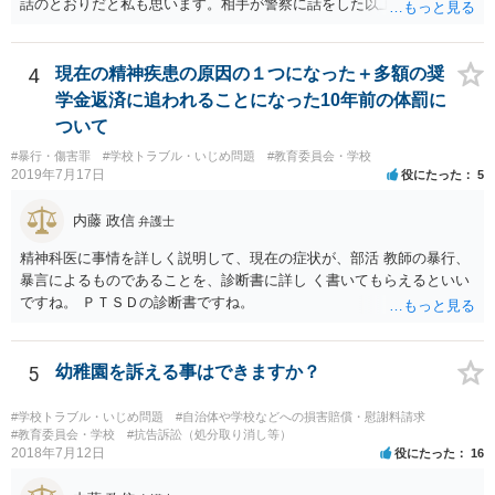
話のとおりだと私も思います。相手が警察に話をした以上、警察も事
情を聞かざるをえないために質問者様に話を聞いた程度のことでしょ
う（相手が警察にどう話してるかもわかりませんし）。 質問者様の発
言は脅迫罪に当たるような文言ではないかと思います。 私も含め、弁
4
現在の精神疾患の原因の１つになった＋多額の奨
護士は確定的なことが言えません。「絶対にない」とは言えないわけ
学金返済に追われることになった10年前の体罰に
です。ですから質問者様も不安になってしまうのでしょう。ですが、
ついて
現実的に考えると本件は逮捕等になるような事案ではないかと思いま
#暴行・傷害罪
#学校トラブル・いじめ問題
#教育委員会・学校
すよ。 今までどおりの生活に戻っておいしいものを食べ、ゆっくりお
2019年7月17日
役にたった
5
休みください。
内藤 政信
弁護士
精神科医に事情を詳しく説明して、現在の症状が、部活 教師の暴行、
暴言によるものであることを、診断書に詳し く書いてもらえるといい
ですね。 ＰＴＳＤの診断書ですね。
5
幼稚園を訴える事はできますか？
#学校トラブル・いじめ問題
#自治体や学校などへの損害賠償・慰謝料請求
#教育委員会・学校
#抗告訴訟（処分取り消し等）
2018年7月12日
役にたった
16