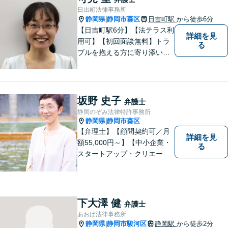
日出町法律事務所
静岡県
静岡市葵区
日吉町駅
から徒歩6分
|
【日吉町駅6分】【法テラス利
詳細を見
用可】【初回面談無料】トラ
る
ブルを抱える方に寄り添い、
その方に合った法的サービス
を提供します。お気軽にご相
談ください。
坂野 史子
弁護士
静岡のぞみ法律特許事務所
静岡県
静岡市葵区
|
【弁理士】【顧問契約可／月
詳細を見
額55,000円～】【中小企業・
る
スタートアップ・クリエータ
ー支援】契約書チェックや知
的財産権に関する企業法務サ
ポート。「特許、意匠、商
標、著作権、不正競争防止法
下大澤 健
弁護士
の専門知識・経験豊富」「リ
あおば法律事務所
ーガルフォースの高精度契約
静岡県
静岡市駿河区
静岡駅
から徒歩2分
|