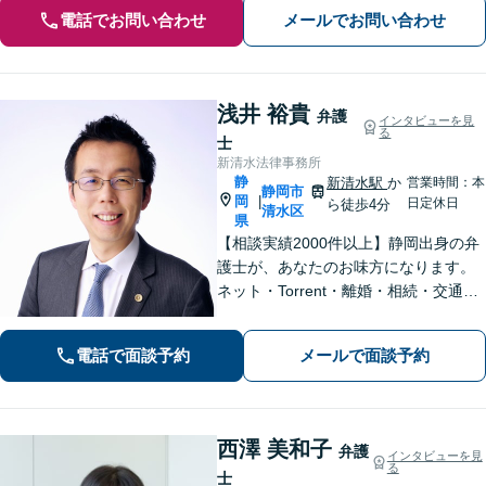
電話でお問い合わせ
メールでお問い合わせ
浅井 裕貴
弁護
インタビューを見
る
士
新清水法律事務所
静
新清水駅
か
営業時間：本
静岡市
岡
|
日定休日
ら徒歩4分
清水区
県
【相談実績2000件以上】静岡出身の弁
護士が、あなたのお味方になります。
ネット・Torrent・離婚・相続・交通事
故・刑事事件など、一人で悩まずご相
談ください。初回電話10分無料。全国
電話で面談予約
メールで面談予約
対応。親身なサポートをいたします。
【新清水駅5分】
西澤 美和子
弁護
インタビューを見
る
士