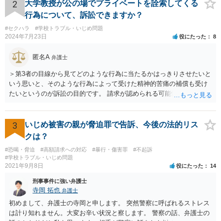
かがでしょうか。
2
大学教授が公の場でプライベートを詮索してくる
行為について、訴訟できますか？
#セクハラ
#学校トラブル・いじめ問題
2024年7月23日
役にたった
8
匿名A
弁護士
＞第3者の目線から見てどのような行為に当たるかはっきりさせたいと
いう思いと、そのような行為によって受けた精神的苦痛の補償も受け
たいというのが訴訟の目的です。 請求が認められる可能性は低いかと
思いますが、はっきりはするはずです。
3
いじめ被害の親が脅迫罪で告訴、今後の法的リス
クは？
#恐喝・脅迫
#高額請求への対応
#暴行・傷害罪
#不起訴
#学校トラブル・いじめ問題
2021年9月8日
役にたった
14
刑事事件に強い弁護士
寺岡 拓也
弁護士
初めまして、弁護士の寺岡と申します。 突然警察に呼ばれるストレス
は計り知れません。大変お辛い状況と察します。 警察の話、弁護士の