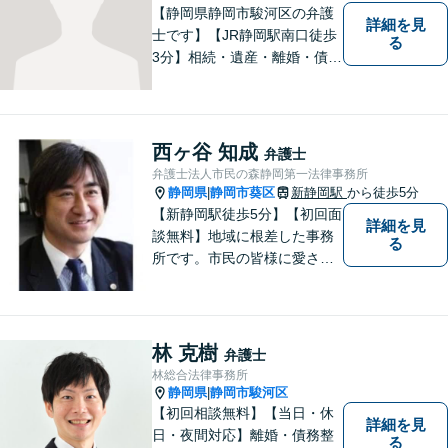
書チェック」
【静岡県静岡市駿河区の弁護
詳細を見
士です】【JR静岡駅南口徒歩
る
3分】相続・遺産・離婚・債務
整理・交通事故・不動産取引
などの個人に関わる問題や契
約・商取引・債権回収・事業
整理など企業に関わる問題を
西ヶ谷 知成
弁護士
幅広く取り扱っております。
弁護士法人市民の森静岡第一法律事務所
どうぞお気軽にご相談くださ
静岡県
静岡市葵区
新静岡駅
から徒歩5分
|
い。
【新静岡駅徒歩5分】【初回面
詳細を見
談無料】地域に根差した事務
る
所です。市民の皆様に愛され
る事務所を目指しています。
【法テラス利用可能】【当日
／夜間／休日対応可能】お気
軽にご連絡ください。
林 克樹
弁護士
林総合法律事務所
静岡県
静岡市駿河区
|
【初回相談無料】【当日・休
詳細を見
日・夜間対応】離婚・債務整
る