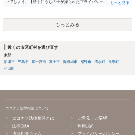
いでしょう。【勝手にうちの子が撮られたプライバシーの侵害だと保
育園に問い詰めている】というのは、かなり過剰な反応だと思われま
す。仮にスマホの開示を拒否しても法的問題にはならないと考えられ
ます。
もっとみる
近くの市区町村を選び直す
東部
沼津市
三島市
富士宮市
富士市
御殿場市
裾野市
清水町
長泉町
小山町
ココナラ法律相談について
ココナラ法律相談とは
ご意見・ご要望
法律Q&A
利用規約
法律相談コラム
プライバシーポリシー