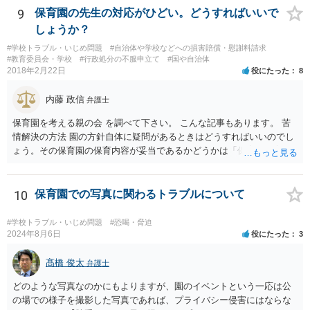
学となる等の取り扱いになっている可能性があるため、高校側に懲戒
9
保育園の先生の対応がひどい。どうすればいいで
処罰の根拠規定等を明らかにさせる必要もあるでしょう）。 申立て
しょうか？
に理由があると認められれば裁判所によって仮処分命令が発せられる
#学校トラブル・いじめ問題
#自治体や学校などへの損害賠償・慰謝料請求
ことになります（早ければ申立てから１か月以内に仮処分命令を得ら
#教育委員会・学校
#行政処分の不服申立て
#国や自治体
れる場合もあります）。 仮処分の審理の過程で裁判所が学校側に生
2018年2月22日
役にたった
8
徒の復学を認めさせる方向での和解の勧試を行う場合もあり、復学を
認めさせる内容の和解によって解決が図られることもあります。 い
内藤 政信
弁護士
ずれにしても、学校問題に取り組んでいる弁護士に直接相談なさって
みることもご検討下さい。
保育園を考える親の会 を調べて下さい。 こんな記事もあります。 苦
情解決の方法 園の方針自体に疑問があるときはどうすればいいのでし
ょう。その保育園の保育内容が妥当であるかどうかは「保育所保育指
針」や「第三者評価基準」などのガイドラインで判断できます。 相談
だけで問題が解決できずにこじれた時には、苦情を文書にして保育園
に提出しましょう。園は保護者の苦情に耳を傾けなくてはならないと
10
保育園での写真に関わるトラブルについて
法律で義務付けられています（児童福祉施設最低基準第十四条の
三）。さらに苦情解決のための第三者委員を施設ごとにおくことも指
#学校トラブル・いじめ問題
#恐喝・脅迫
導されています。 保育園との相談や交渉で解決できない時には、区市
2024年8月6日
役にたった
3
町村の担当課に苦情を上げることになります。また、都道府県には
「福祉サービス運営適正化委員会」が設置されています。 認可保育所
髙橋 俊太
弁護士
はもちろんのこと、認可外の保育施設でも補助金を受けている施設
どのような写真なのかにもよりますが、園のイベントという一応は公
は、市や区、都道府県などの責任の範囲内にありますから、役所も相
の場での様子を撮影した写真であれば、プライバシー侵害にはならな
談に応じなくてはなりません。