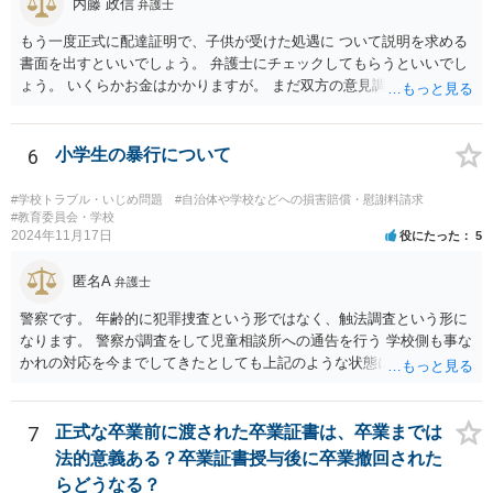
内藤 政信
弁護士
もう一度正式に配達証明で、子供が受けた処遇に ついて説明を求める
書面を出すといいでしょう。 弁護士にチェックしてもらうといいでし
ょう。 いくらかお金はかかりますが。 まだ双方の意見調整が必要です
ね。
6
小学生の暴行について
#学校トラブル・いじめ問題
#自治体や学校などへの損害賠償・慰謝料請求
#教育委員会・学校
2024年11月17日
役にたった
5
匿名A
弁護士
警察です。 年齢的に犯罪捜査という形ではなく、触法調査という形に
なります。 警察が調査をして児童相談所への通告を行う 学校側も事な
かれの対応を今までしてきたとしても上記のような状態になれば一定
の対応はするでしょう。 外傷がないとのことですが、同種被害を訴え
る生徒が複数名ということであれば、 警察側も動くのではないかと思
われます。
7
正式な卒業前に渡された卒業証書は、卒業までは
法的意義ある？卒業証書授与後に卒業撤回された
らどうなる？