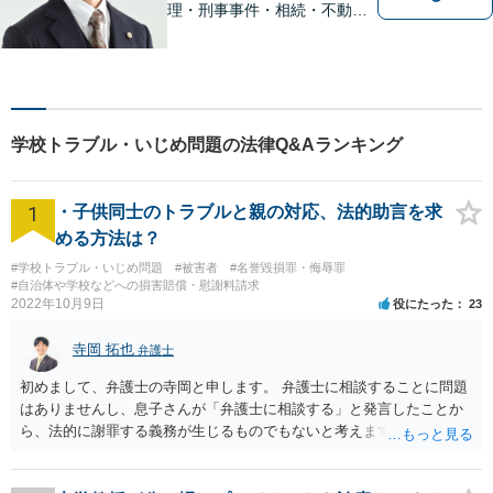
理・刑事事件・相続・不動産
問題・交通事故等、多数の解
決実績あり。お悩みに真摯に
向き合うことを心がけていま
す。法人・個人事業主の事業
再建・債務整理の問題解決に
学校トラブル・いじめ問題の法律Q&Aランキング
自信があります。
1
・子供同士のトラブルと親の対応、法的助言を求
める方法は？
#学校トラブル・いじめ問題
#被害者
#名誉毀損罪・侮辱罪
#自治体や学校などへの損害賠償・慰謝料請求
2022年10月9日
役にたった
23
寺岡 拓也
弁護士
初めまして、弁護士の寺岡と申します。 弁護士に相談することに問題
はありませんし、息子さんが「弁護士に相談する」と発言したことか
ら、法的に謝罪する義務が生じるものでもないと考えます。 経緯から
してもはや当人同士でのお話は難しい段階にきているようにも思いま
す。 子どもの専門相談窓口もありますし、一度相談だけでもしてはい