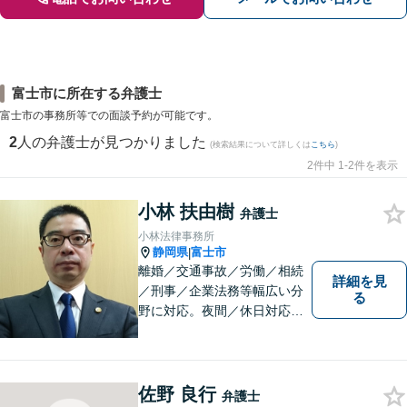
富士市に所在する弁護士
富士市の事務所等での面談予約が可能です。
2
人の弁護士が見つかりました
(検索結果について詳しくは
こちら
)
2件中 1-2件を表示
小林 扶由樹
弁護士
小林法律事務所
静岡県
富士市
|
離婚／交通事故／労働／相続
詳細を見
／刑事／企業法務等幅広い分
る
野に対応。夜間／休日対応
分割払い対応 相談料30分55
00円（税込） ※電話相談は行
っていません
佐野 良行
弁護士