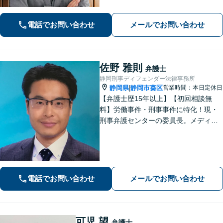
慰謝料、養育費、面会交流など幅広く
対応【借金・債務整理】個人・法人と
電話でお問い合わせ
メールでお問い合わせ
もに相談可【静岡駅10分】
佐野 雅則
弁護士
静岡刑事ディフェンダー法律事務所
静岡県
静岡市葵区
営業時間：本日定休日
|
【弁護士歴15年以上】【初回相談無
料】労働事件・刑事事件に特化！現・
刑事弁護センターの委員長。メディア
掲載案件多数！豊富な経験を活かし早
期釈放を目指します【労働・雇用】依
頼者さま目線のサポートを心がけま
す。地域密着型の法律事務所
電話でお問い合わせ
メールでお問い合わせ
可児 望
弁護士