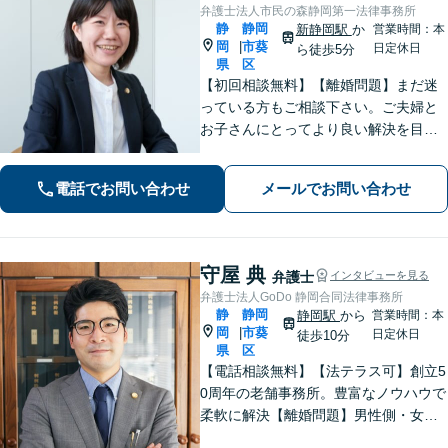
弁護士法人市民の森静岡第一法律事務所
静
静岡
新静岡駅
か
営業時間：本
岡
市葵
|
日定休日
ら徒歩5分
県
区
【初回相談無料】【離婚問題】まだ迷
っている方もご相談下さい。ご夫婦と
お子さんにとってより良い解決を目指
します。相続・交通事故・債務整理・
労働問題など、幅広いお悩みに対応し
電話でお問い合わせ
メールでお問い合わせ
ます。【静岡市／焼津市／島田市／藤
枝市エリア対応】
守屋 典
弁護士
インタビューを見る
弁護士法人GoDo 静岡合同法律事務所
静
静岡
静岡駅
から
営業時間：本
岡
市葵
|
日定休日
徒歩10分
県
区
【電話相談無料】【法テラス可】創立5
0周年の老舗事務所。豊富なノウハウで
柔軟に解決【離婚問題】男性側・女性
側どちらも対応可！離婚協議・調停、