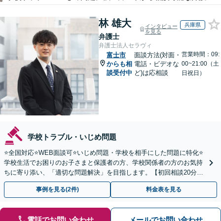
林 雄大
兵庫県
インタビュー
を見る
弁護士
弁護士法人セラヴィ
営業時間：09:
富士市
面談方法(対面・
からも相
電話・ビデオな
00~21:00（土
談受付中
ど)は応相談
日祝日）
学校トラブル・いじめ問題
⭐️全国対応⭐️WEB面談可⭐️いじめ問題・学校を相手にした問題に特化⭐️
学校生活でお困りのお子さまと保護者の方、学校関係者の方のお気持
ちに寄り添い、「適切な問題解決」を目指します。【初回相談20分無
料】
事例を見る(2件)
料金表を見る
電話でお問い合わせ
メールでお問い合わせ