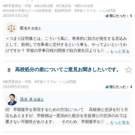
#教育委員会・学校
#自治体法務
#行政訴訟
#国や自治体
#自治体や学校などへの損害賠償・慰謝料請求
#学校トラブル・いじめ問題
2023年3月13日
役にたった
5
匿名A
弁護士
＞つまり証明書とは、こういう風に、将来的に効力が発生する見込み
として、前倒しで当事者に交付するという事も、やってよいというわ
けですか？ 学校の学事日程の関係で効力発生日よりも前に交付したか
らとしても、効力発生日が記載されている証明書の効力に影響はない
でしょう。 両者をそろえるに越したことはないですが、卒業式の日程
自体は各学校によって慣例として定められることが多いですし、学籍
8
高校処分の差についてご意見お聞きしたいです。
離脱日も、学校によって異なるようですから、そのこと自体に特に問
題はないでしょう。 ＞万一、効力発生日より前に、その効力が無効と
#教育委員会・学校
#学校トラブル・いじめ問題
なる出来事が起こったとしたら、その証明書は効力を発生する事な
2024年5月18日
役にたった
4
く、証明書としては無効化されるということですね？ そう考えるのが
自然でしょう。 ただし、卒業証書自体は、通常記載されている内容
清水 卓
弁護士
が、全課程を修了したという事実について記載されており、卒業式時
⑵ 早期復学を実現するための方法について 高校側と交渉を行う方
点では、そのこと自体は過去の事実として間違いないので、卒業証書
法もありますが、学校側は一度決めた処分を生徒側との交渉のみでは
自体の無効かどうかという法的な効力を議論するものではないでしょ
覆さない可能性があります。 そのため、早期復学を実現するための
う。 問題は、証書そのものではなく、在学中に何らかの問題を起こし
方法として、裁判所に対する仮処分の申立てという方法があります
て学籍を剥奪されたかどうか、ということなので、厳密に言えば卒業
（なお、退学勧告に従わない場合には、一定期間の経過等をもって退
証書自体の議論とは直接関係しないと思います。