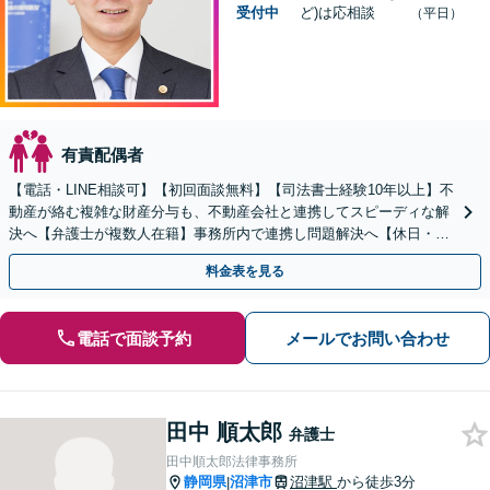
受付中
ど)は応相談
（平日）
有責配偶者
【電話・LINE相談可】【初回面談無料】【司法書士経験10年以上】不
動産が絡む複雑な財産分与も、不動産会社と連携してスピーディな解
決へ【弁護士が複数人在籍】事務所内で連携し問題解決へ【休日・夜
間面談可】【子連れ相談可】【虎ノ門駅1分】
料金表を見る
電話で面談予約
メールでお問い合わせ
田中 順太郎
弁護士
田中順太郎法律事務所
静岡県
沼津市
沼津駅
から徒歩3分
|