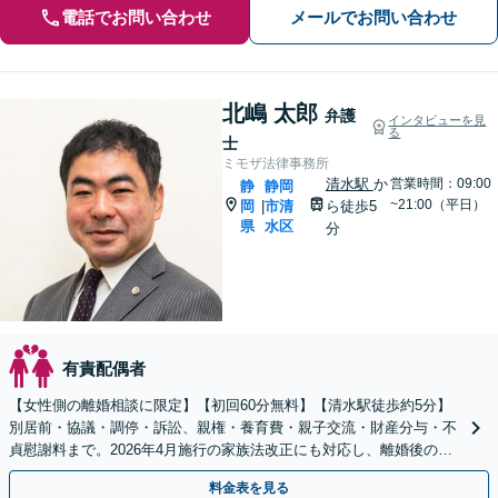
電話でお問い合わせ
メールでお問い合わせ
北嶋 太郎
弁護
インタビューを見
る
士
ミモザ法律事務所
清水駅
か
営業時間：09:00
静
静岡
~21:00（平日）
岡
市清
ら徒歩5
|
県
水区
分
有責配偶者
【女性側の離婚相談に限定】【初回60分無料】【清水駅徒歩約5分】
別居前・協議・調停・訴訟、親権・養育費・親子交流・財産分与・不
貞慰謝料まで。2026年4月施行の家族法改正にも対応し、離婚後の生
活を見据えて解決を支えます。
料金表を見る