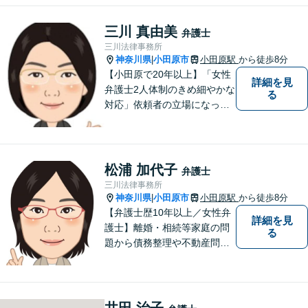
人・法人問わず幅広い分野の
問題に対応可能です。お気軽
三川 真由美
弁護士
にご相談ください。
三川法律事務所
神奈川県
小田原市
小田原駅
から徒歩8分
|
【小田原で20年以上】「女性
詳細を見
弁護士2人体制のきめ細やかな
る
対応」依頼者の立場になって
丁寧にお話をうかがい、わか
りやすく方針や手続について
説明することを心がけていま
す。【離婚／子連れ相談可】
松浦 加代子
弁護士
複雑・高額な財産分与も安心
三川法律事務所
【民事信託士】資格を生かし
神奈川県
小田原市
小田原駅
から徒歩8分
|
た相続対策
【弁護士歴10年以上／女性弁
詳細を見
護士】離婚・相続等家庭の問
る
題から債務整理や不動産問題
まで幅広く対応。これまでに
培った知識・経験を活かしつ
つ、依頼者の立場に寄り添っ
た解決方法を提案できるよう
井田 治子