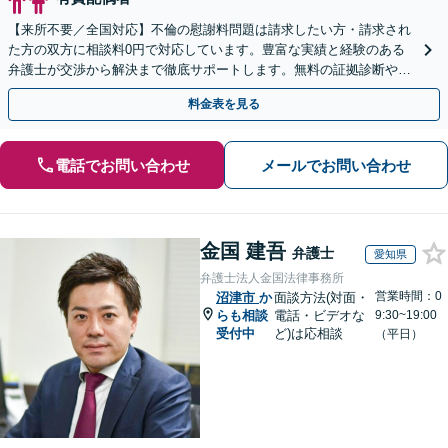
【来所不要／全国対応】不倫の慰謝料問題は請求したい方・請求され
た方の双方に相談料0円で対応しています。豊富な実績と経験のある
弁護士が交渉から解決まで徹底サポートします。無料の証拠診断や着
手金の返還保証もありますので安心してご相談ください。
料金表を見る
電話でお問い合わせ
メールでお問い合わせ
金国 建吾
弁護士
愛知県
弁護士法人金国法律事務所
営業時間：0
沼津市
か
面談方法(対面・
らも相談
電話・ビデオな
9:30~19:00
受付中
ど)は応相談
（平日）