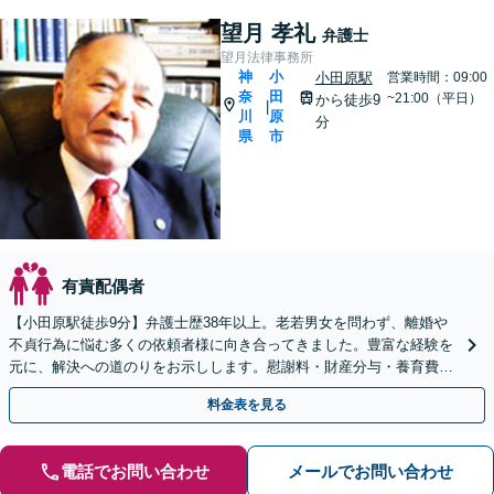
望月 孝礼
弁護士
望月法律事務所
神
小
小田原駅
営業時間：09:00
奈
田
~21:00（平日）
から徒歩9
|
川
原
分
県
市
有責配偶者
【小田原駅徒歩9分】弁護士歴38年以上。老若男女を問わず、離婚や
不貞行為に悩む多くの依頼者様に向き合ってきました。豊富な経験を
元に、解決への道のりをお示しします。慰謝料・財産分与・養育費ほ
か、離婚に際して心配なこと、まずはお聞かせ下さい。
料金表を見る
電話でお問い合わせ
メールでお問い合わせ