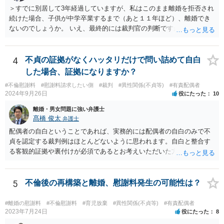
であれば、婚姻費用の額、親権を取得するために現時点でしておくべ
＞すでに別居して3年経過していますが、私はこのまま離婚を拒否され
きこと等も含め、お近くの弁護士に直接相談して、アドバイス等を求
続けた場合、子供が中学卒業するまで（あと１１年ほど）、離婚でき
めることをお勧めします。
ないのでしょうか。 いえ、最終的には裁判官の判断ですが、現時点で
すでに同居期間の３倍以上別居していますし、 中学卒業するまで絶対
に離婚できない、ということもないと思います。 すでに依頼されてい
るということですし、例えば離婚後の養育費額について譲歩するなど
4
不貞の証拠がなくハッタリだけで問い詰めて自白
離婚の条件含めて、考えておられる通り打診してみると良いと思いま
した場合、証拠になりますか？
す。 また、調停で第三者を介して再度協議してみる、ということも考
#不倫慰謝料
#慰謝料請求したい側
#裁判
#異性関係(不貞等)
#有責配偶者
えられます。
2024年9月26日
役にたった
10
離婚・男女問題に強い弁護士
髙橋 俊太
弁護士
配偶者の自白ということであれば、実務的には配偶者の自白のみで不
貞を認定する裁判例はほとんどないように思われます。自白と整合す
る客観的証拠や裏付けが必須であるとお考えいただいた方がよいでし
ょう。
5
不倫後の再構築と離婚、慰謝料発生の可能性は？
#離婚の慰謝料
#不倫慰謝料
#育児放棄
#異性関係(不貞等)
#有責配偶者
2023年7月24日
役にたった
8