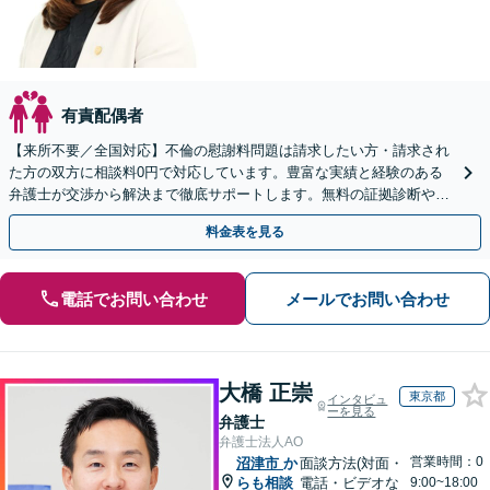
有責配偶者
【来所不要／全国対応】不倫の慰謝料問題は請求したい方・請求され
た方の双方に相談料0円で対応しています。豊富な実績と経験のある
弁護士が交渉から解決まで徹底サポートします。無料の証拠診断や着
手金の返還保証もありますので安心してご相談ください。
料金表を見る
電話でお問い合わせ
メールでお問い合わせ
大橋 正崇
東京都
インタビュ
ーを見る
弁護士
弁護士法人AO
営業時間：0
沼津市
か
面談方法(対面・
らも相談
電話・ビデオな
9:00~18:00