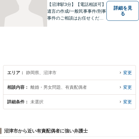
【沼津駅3分】【電話相談可】
詳細を見
遺言の作成/一般民事事件/刑事
る
事件のご相談はお任せくださ
い。検事30年の間の豊富な法
廷立会の経験を活かし、遺言
の訴訟について適切な弁護を
いたします。まずはお気軽に
ご相談ください。
エリア
静岡県、沼津市
変更
相談内容
離婚・男女問題、有責配偶者
変更
詳細条件
未選択
変更
沼津市から近い有責配偶者に強い弁護士