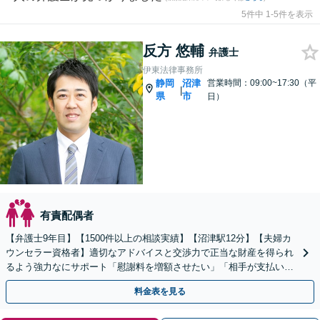
5件中 1-5件を表示
反方 悠輔
弁護士
伊東法律事務所
静岡
沼津
営業時間：09:00~17:30（平
|
県
市
日）
有責配偶者
【弁護士9年目】【1500件以上の相談実績】【沼津駅12分】【夫婦カ
ウンセラー資格者】適切なアドバイスと交渉力で正当な財産を得られ
るよう強力なにサポート「慰謝料を増額させたい」「相手が支払いに
応じない」などもご相談を【初回相談30分無料】
料金表を見る