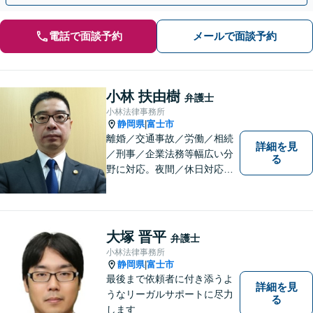
電話で面談予約
メールで面談予約
小林 扶由樹
弁護士
小林法律事務所
静岡県
富士市
|
離婚／交通事故／労働／相続
詳細を見
／刑事／企業法務等幅広い分
る
野に対応。夜間／休日対応
分割払い対応 相談料30分55
00円（税込） ※電話相談は行
っていません
大塚 晋平
弁護士
小林法律事務所
静岡県
富士市
|
最後まで依頼者に付き添うよ
詳細を見
うなリーガルサポートに尽力
る
します