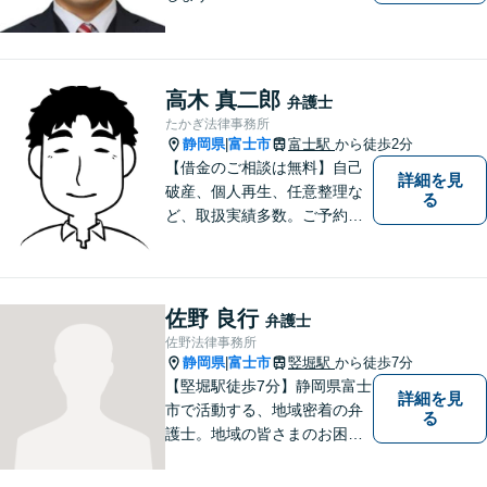
高木 真二郎
弁護士
たかぎ法律事務所
静岡県
富士市
富士駅
から徒歩2分
|
【借金のご相談は無料】自己
詳細を見
破産、個人再生、任意整理な
る
ど、取扱実績多数。ご予約の
受付時間は平日９：３０～１
６：３０ですが、ご相談自体
は夕方以降や週末でも可能で
す。
佐野 良行
弁護士
佐野法律事務所
静岡県
富士市
竪堀駅
から徒歩7分
|
【堅堀駅徒歩7分】静岡県富士
詳細を見
市で活動する、地域密着の弁
る
護士。地域の皆さまのお困り
ごとに寄り添い、最善の解決
方法をご提案いたします。個