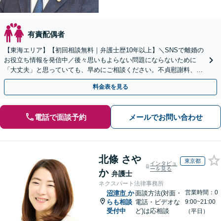
有責配偶者
【東海エリア】【初回相談無料｜弁護士歴10年以上】＼SNSで離婚の
お役立ち情報を発信中／後々思いもよらない問題にならないために
「大丈夫」と思っていても、早めにご相談ください。不貞慰謝料、養
育費、財産分与、DV、モラハラなど【出張相談可】
料金表を見る
電話で面談予約
メールでお問い合わせ
北條 さや
東京都
インタビュ
ーを見る
か
弁護士
ネクスパート法律事務所
営業時間：0
沼津市
か
面談方法(対面・
らも相談
電話・ビデオな
9:00~21:00
受付中
ど)は応相談
（平日）