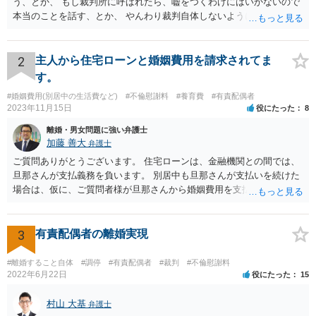
う、とか、 もし裁判所に呼ばれたら、嘘をつくわけにはいかないので
本当のことを話す、とか、 やんわり裁判自体しないように説得するの
がいいと思います。
2
主人から住宅ローンと婚姻費用を請求されてま
す。
#婚姻費用(別居中の生活費など)
#不倫慰謝料
#養育費
#有責配偶者
2023年11月15日
役にたった
8
離婚・男女問題に強い弁護士
加藤 善大
弁護士
ご質問ありがとうございます。 住宅ローンは、金融機関との間では、
旦那さんが支払義務を負います。 別居中も旦那さんが支払いを続けた
場合は、仮に、ご質問者様が旦那さんから婚姻費用を支払ってもらう
場合の本来の婚姻費用から、 旦那さんが支払っている住宅ローンの一
部の額を引いた額が婚姻費用として支払われることになることが多い
です。 また、離婚をする際の財産分与において考慮されることもあり
3
有責配偶者の離婚実現
ます。 他方、旦那さんが住宅ローンを支払わなくなってしまう場合が
あります。 その場合に、ご質問者様が、その後もご自宅に住み続けた
#離婚すること自体
#調停
#有責配偶者
#裁判
#不倫慰謝料
い場合は、実質的にご質問者様が住宅ローンをお支払になる必要が出
2022年6月22日
役にたった
15
てくる可能性があります。 もし支払わない場合は、抵当権の実行とし
て、強制的にご自宅が売却されてしまう可能性があるからです。 可能
村山 大基
弁護士