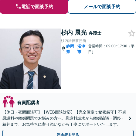
電話で面談予約
メールで面談予約
杉内 晨光
弁護士
杉内法律事務所
静岡
沼津
営業時間：09:00~17:30（平
|
県
市
日）
有責配偶者
【休日・夜間面談可】【WEB面談対応】【完全個室で秘密厳守】不貞
慰謝料や離婚問題でお悩みの方へ。慰謝料請求から離婚協議・調停・
裁判まで、お気持ちに寄り添いながら丁寧にサポートいたします。
料金表を見る