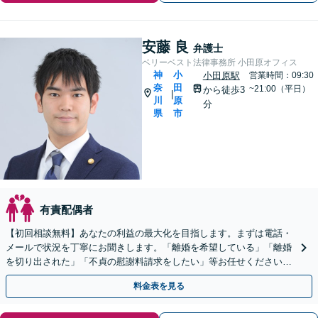
安藤 良
弁護士
ベリーベスト法律事務所 小田原オフィス
神
小
小田原駅
営業時間：09:30
奈
田
~21:00（平日）
から徒歩3
|
川
原
分
県
市
有責配偶者
【初回相談無料】あなたの利益の最大化を目指します。まずは電話・
メールで状況を丁寧にお聞きします。「離婚を希望している」「離婚
を切り出された」「不貞の慰謝料請求をしたい」等お任せください。
【リーズナブルな料金設定】
料金表を見る