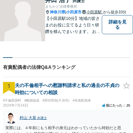
弁護士
努めます。【小田原駅8分／子
まちかど法律事務所
連れ相談可】お気軽にご相談
神奈川県
小田原市
小田原駅
から徒歩10分
|
ください。
【小田原駅10分】地域の皆さ
詳細を見
まのお役に立てるよう日々研
る
鑽を積んでまいります。 お気
軽にご相談ください。
有責配偶者の法律Q&Aランキング
1
夫の不倫相手への慰謝料請求と私の過去の不貞の
時効についての相談
#不倫慰謝料
#離婚協議
#異性関係(不貞等)
#有責配偶者
2024年7月24日
役にたった
25
村山 大基
弁護士
実際には、４年前にもう相手の身元はわかっていたから時効だと思