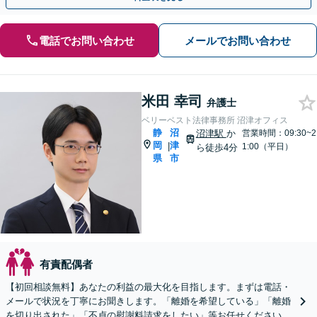
電話でお問い合わせ
メールでお問い合わせ
米田 幸司
弁護士
ベリーベスト法律事務所 沼津オフィス
静
沼
沼津駅
か
営業時間：09:30~2
岡
津
|
1:00（平日）
ら徒歩4分
県
市
有責配偶者
【初回相談無料】あなたの利益の最大化を目指します。まずは電話・
メールで状況を丁寧にお聞きします。「離婚を希望している」「離婚
を切り出された」「不貞の慰謝料請求をしたい」等お任せください。