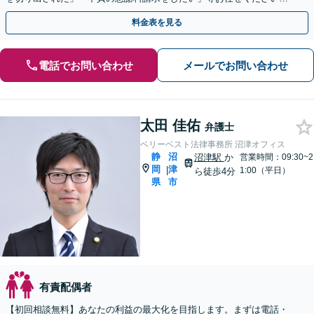
【リーズナブルな料金設定】
料金表を見る
電話でお問い合わせ
メールでお問い合わせ
太田 佳佑
弁護士
ベリーベスト法律事務所 沼津オフィス
静
沼
沼津駅
か
営業時間：09:30~2
岡
津
|
1:00（平日）
ら徒歩4分
県
市
有責配偶者
【初回相談無料】あなたの利益の最大化を目指します。まずは電話・