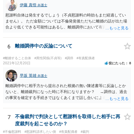
伊藤 真悟
弁護士
慰謝料自体は発生するでしょう（不貞慰謝料の時効もまだ経過してい
ません）。 ただ金額については不倫発覚後ただちに離婚の話が出た場
合より低くできる可能性はあるし、離婚調停において有責配偶者の主
張がなされて場合に離婚原因は不倫ではなく、夫の育児拒否だという
主張は考えられます。 養育費なども含めて一度弁護士に相談すること
を勧めます。
6
離婚調停中の反論について
#離婚すること自体
#異性関係(不貞等)
#調停
#有責配偶者
2021年12月20日
役にたった
8
早坂 英雄
弁護士
離婚調停中に相手方から提出された根拠の無い陳述書等に反論しとか
ないと、離婚裁判になった時に不利になりますか？ →調停は、過去
の事実を確定する手続きではなくあくまで話し合いによる合意を目指
す手続きですので、反論の陳述書を出すことが必須というわけではあ
りません（口頭での説明でも十分だと思います）。但し、調停委員が
反論の陳述書を提出するように求めているときは別です。 また、反
7
不倫裁判で判決として慰謝料を取得した相手に再
論しないからと言って直ちに離婚訴訟で不利になることはないと思い
度裁判を起こせるのか？
ます（離婚訴訟では反論が必要になってくると思いますが、調停段階
#不倫慰謝料
#慰謝料請求したい側
#有責配偶者
#裁判
からこちらの言い分や手の内を知らせることに余り意味はないように