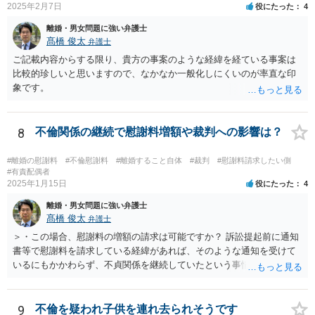
2025年2月7日
役にたった
4
思います。）。
離婚・男女問題に強い弁護士
髙橋 俊太
弁護士
ご記載内容からする限り、貴方の事案のような経緯を経ている事案は
比較的珍しいと思いますので、なかなか一般化しにくいのが率直な印
象です。
8
不倫関係の継続で慰謝料増額や裁判への影響は？
#離婚の慰謝料
#不倫慰謝料
#離婚すること自体
#裁判
#慰謝料請求したい側
#有責配偶者
2025年1月15日
役にたった
4
離婚・男女問題に強い弁護士
髙橋 俊太
弁護士
＞・この場合、慰謝料の増額の請求は可能ですか？ 訴訟提起前に通知
書等で慰謝料を請求している経緯があれば、そのような通知を受けて
いるにもかかわらず、不貞関係を継続していたという事情は悪質性を
基礎付けるものであり、増額事由になり得ます。そのような判断をし
ている裁判例もありますので、担当弁護士に確認してみるとよいでし
ょう。 ＞・この事実が何か今回の裁判に影響することはあるのでしょ
9
不倫を疑われ子供を連れ去られそうです