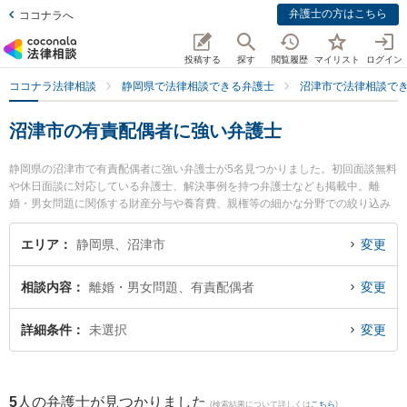
弁護士の方はこちら
ココナラへ
投稿する
探す
閲覧履歴
マイリスト
ログイン
ココナラ法律相談
静岡県で法律相談できる弁護士
沼津市で法律相談で
沼津市の有責配偶者に強い弁護士
静岡県の沼津市で有責配偶者に強い弁護士が5名見つかりました。初回面談無料
や休日面談に対応している弁護士、解決事例を持つ弁護士なども掲載中。離
婚・男女問題に関係する財産分与や養育費、親権等の細かな分野での絞り込み
検索もでき便利です。特に伊東法律事務所の反方 悠輔弁護士や杉内法律事務所
の杉内 晨光弁護士、ベリーベスト法律事務所 沼津オフィスの米田 幸司弁護士
エリア
静岡県、沼津市
変更
のプロフィール情報や弁護士費用、強みなどが注目されています。『沼津市で
土日や夜間に発生した有責配偶者のトラブルを今すぐに弁護士に相談したい』
相談内容
離婚・男女問題、有責配偶者
変更
『有責配偶者のトラブル解決の実績豊富な近くの弁護士を検索したい』『初回
相談無料で有責配偶者を法律相談できる沼津市内の弁護士に相談予約したい』
などでお困りの相談者さんにおすすめです。
詳細条件
未選択
変更
5
人の弁護士が見つかりました
(検索結果について詳しくは
こちら
)