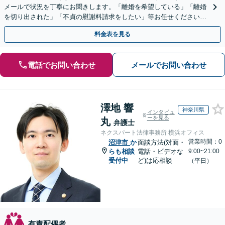
メールで状況を丁寧にお聞きします。「離婚を希望している」「離婚
を切り出された」「不貞の慰謝料請求をしたい」等お任せください。
【リーズナブルな料金設定】
料金表を見る
電話でお問い合わせ
メールでお問い合わせ
澤地 響
神奈川県
インタビュ
ーを見る
丸
弁護士
ネクスパート法律事務所 横浜オフィス
営業時間：0
沼津市
か
面談方法(対面・
らも相談
電話・ビデオな
9:00~21:00
受付中
ど)は応相談
（平日）
有責配偶者