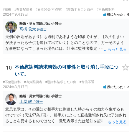
うか？ 提訴時に請求している慰謝料額がいくらであるかにもよります
が、不貞が継続している事実自体は、上記のとおり増額事由になり得
#親権
#有責配偶者
#異性関係(不貞等)
#離婚すること自体
#不倫慰謝料
るので、請求を拡張するか、現状の請求額が認容されやすいように今
2024年9月19日
役にたった
6
後の攻防で主張立証していくことになるでしょう。方針について、担
離婚・男女問題に強い弁護士
当弁護士とよく相談してみるとよいと思います。
髙橋 俊太
弁護士
夫側の反応があまりにも過剰であるような印象ですが、【次の住まい
が決まったら子供を連れて出ていく】とのことなので、万一そのよう
な事態になってしまった場合には、即座に監護者指定・子の引渡しの
手続をとる必要がありますので、事前に心構えはしておいた方がよい
でしょう。 親権者や監護者の指定が争いになる場合、現在の実務では
「主たる監護者が父母いずれか」という基準で判断されます。具体的
10
不倫慰謝料請求時効の可能性と取り消し手段につ
には、子が生まれてから現在に至るまで、産休・育休取得の有無、子
いて。
の衣食住の世話、子の傷病時の看病等、保育園や習い事への対応など
#不倫慰謝料
#有責配偶者
#慰謝料請求したい側
#音信不通
に関する具体的（中心的）監護実績をもとにして、他方配偶者と比較
2024年3月17日
役にたった
2
して、自分が主として子を監護してきた者であるかどうかが重要にな
ります。【子供の監護は平日休日含めて8割私です。】ということでは
離婚・男女問題に強い弁護士
あるのですが、上記のとおり、様々な具体的な事情を踏まえて検討す
土屋 峻
弁護士
る必要があるので、最寄りの弁護士などに個別に相談することをお勧
意思表示は、その通知が相手方に到達した時からその効力を生ずるも
めいたします。
のですが（民法97条1項）、相手方によって直接受領され又は了知され
ることを要するものではなく、意思表示または通知を記載した書面
が、相手方のいわゆる支配圏内に置かれることをもって足りると考え