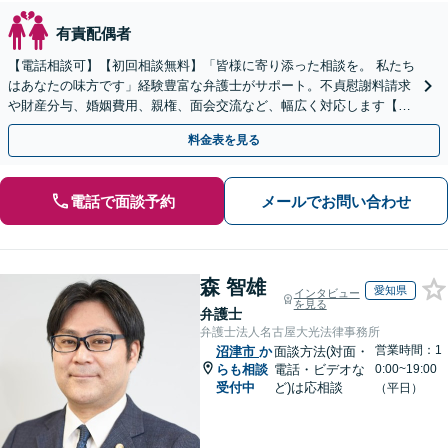
有責配偶者
【電話相談可】【初回相談無料】「皆様に寄り添った相談を。 私たち
はあなたの味方です」経験豊富な弁護士がサポート。不貞慰謝料請求
や財産分与、婚姻費用、親権、面会交流など、幅広く対応します【夜
間・休日面談可】【完全個室】【名古屋駅7分】
料金表を見る
電話で面談予約
メールでお問い合わせ
森 智雄
愛知県
インタビュー
を見る
弁護士
弁護士法人名古屋大光法律事務所
営業時間：1
沼津市
か
面談方法(対面・
らも相談
電話・ビデオな
0:00~19:00
受付中
ど)は応相談
（平日）