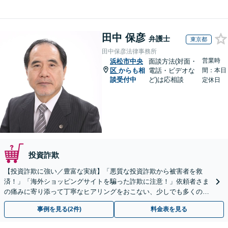
田中 保彦
弁護士
東京都
田中保彦法律事務所
営業時
浜松市中央
面談方法(対面・
区
からも相
電話・ビデオな
間：本日
談受付中
ど)は応相談
定休日
投資詐欺
【投資詐欺に強い／豊富な実績】「悪質な投資詐欺から被害者を救
済！」「海外ショッピングサイトを騙った詐欺に注意！」依頼者さま
の痛みに寄り添って丁寧なヒアリングをおこない、少しでも多くの返
金が得られるよう尽力します！
事例を見る(2件)
料金表を見る