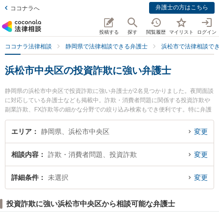
弁護士の方はこちら
ココナラへ
投稿する
探す
閲覧履歴
マイリスト
ログイン
ココナラ法律相談
静岡県で法律相談できる弁護士
浜松市で法律相談で
浜松市中央区の投資詐欺に強い弁護士
静岡県の浜松市中央区で投資詐欺に強い弁護士が2名見つかりました。夜間面談
に対応している弁護士なども掲載中。詐欺・消費者問題に関係する投資詐欺や
副業詐欺、FX詐欺等の細かな分野での絞り込み検索もでき便利です。特に弁護
士法人名城法律事務所 浜松事務所の河野 正弁護士や上島法律事務所の岩田 祐
志弁護士のプロフィール情報や弁護士費用、強みなどが注目されています。
エリア
静岡県、浜松市中央区
変更
『浜松市中央区で土日や夜間に発生した投資詐欺のトラブルを今すぐに弁護士
に相談したい』『投資詐欺のトラブル解決の実績豊富な近くの弁護士を検索し
相談内容
詐欺・消費者問題、投資詐欺
変更
たい』『初回相談無料で投資詐欺を法律相談できる浜松市中央区内の弁護士に
相談予約したい』などでお困りの相談者さんにおすすめです。
詳細条件
未選択
変更
投資詐欺に強い浜松市中央区から相談可能な弁護士