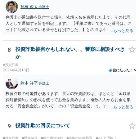
髙橋 俊太
弁護士
弁護士が通知書を送付する場合、依頼人名を表示した上で、その代理
人として通知する旨を明記します。 【手紙に書いてあった番号は、ネ
ットに記載されている番号とは別でした。】との点は不自然ではある
ものの、【住所名前は一致】しているようですので、まずは日弁連弁
護士検索でその弁護士を検索し、そこに記載されている電話番号に連
絡をして、通知書の内容等について確認をしてみるとよいでしょう。
8
投資詐欺被害かもしれない、、警察に相談すべき
か
#投資詐欺
2024年4月18日
役にたった
5
鈴木 祥平
弁護士
投資詐欺の可能性があります。最近の投資詐欺は、ほとんど「金銭消
費対借契約」の形式を使ってお金を集めます。複数の人からお金を集
める「資金集金役」がいて、その「資金集金役」は、その先の「投資
案件保有者」にお金をさらに「貸している」という形を取ります。最
初は、数回、配当を支払うことをします。それによって、相手方を信
頼させて、追加の投資をさせる場合があります。しばらくすると、
9
投資詐欺の回収について
「投資案件保有者からの配当が止まったので配当が支払えない」とい
ってきます。しばらく、だいたい、みなさん暫く待ちますが、結局返
#投資詐欺
#返金請求
#仮想通貨詐欺
#詐欺の法的措置
#200万円以上