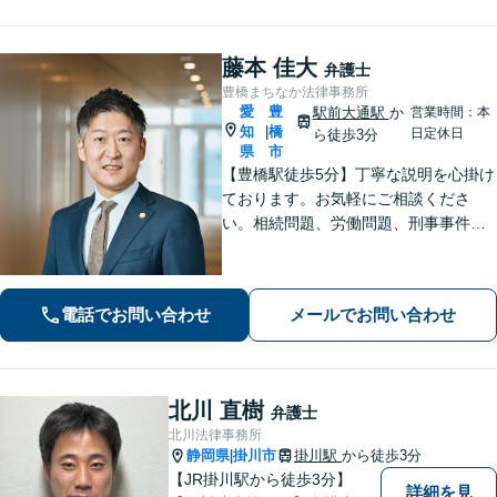
い。
藤本 佳大
弁護士
豊橋まちなか法律事務所
愛
豊
駅前大通駅
か
営業時間：本
知
橋
|
日定休日
ら徒歩3分
県
市
【豊橋駅徒歩5分】丁寧な説明を心掛け
ております。お気軽にご相談くださ
い。相続問題、労働問題、刑事事件そ
の他一般民事事件に対応しています。
【完全個室】【弁護士歴10年】
電話でお問い合わせ
メールでお問い合わせ
北川 直樹
弁護士
北川法律事務所
静岡県
掛川市
掛川駅
から徒歩3分
|
【JR掛川駅から徒歩3分】
詳細を見