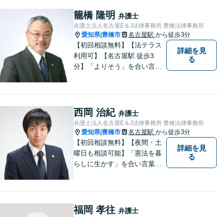
を心がけています。 依頼者が
気軽に相談できるように、謙
籠橋 隆明
弁護士
虚で親しみやすい弁護士を目
弁護士法人名古屋E＆J法律事務所 豊橋法律事務所
指しています。【駅前大通駅3
愛知県
豊橋市
名古屋駅
から徒歩3分
|
分】
【初回相談無料】【法テラス
詳細を見
利用可】【名古屋駅 徒歩3
る
分】「よりそう」を合い言葉
に丁寧で親切な相談を心がけ
ております。信頼と安心をモ
ットーに弁護士が誠心誠意、
応対をさせていただきます。
西岡 治紀
弁護士
お気軽にご相談ください。
弁護士法人名古屋E＆J法律事務所 豊橋法律事務所
愛知県
豊橋市
名古屋駅
から徒歩3分
|
【初回相談無料】【夜間・土
詳細を見
曜日も相談可能】「憲法を暮
る
らしに生かす」を合い言葉
に、身近な法律相談窓口とし
て、あなたのご相談にお応え
いたします。心に寄り添いな
がら、尽力させていただきま
福岡 孝往
弁護士
すので、お気軽にお問い合わ