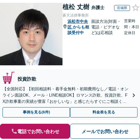
植松 丈樹
弁護士
宮城県
蒼天法律事務所
営業時
浜松市中央
面談方法(対面・
区
からも相
電話・ビデオな
間：本日
談受付中
ど)は応相談
定休日
投資詐欺
【全国対応】【初回相談料・着手金無料・初期費用なし／電話・オン
ライン面談OK、メール・LINE相談OK】ロマンス詐欺、投資詐欺、F
X詐欺事案の実績が豊富 ｢おかしいな」と感じたらすぐにご相談くだ
さい。
事例を見る(6件)
料金表を見る
電話でお問い合わせ
メールでお問い合わせ