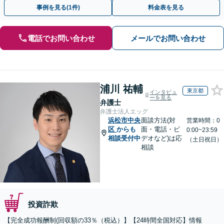
早めにご相談ください。【電話・メール・WEB相談可】
事例を見る(1件)
料金表を見る
電話でお問い合わせ
メールでお問い合わせ
浦川 祐輔
東京都
インタビュ
ーを見る
弁護士
弁護士法人エッグ
浜松市中央
面談方法(対
営業時間：0
区
からも
面・電話・ビ
0:00~23:59
相談受付中
デオなど)は応
（土日祝日）
相談
投資詐欺
【完全成功報酬制(回収額の33％（税込）】【24時間全国対応】情報