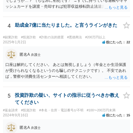
でしょうか…？ （ちなみに初犯です〉 →すでに持っている通帳やキャ
ッシュカードを譲渡・売却すれば犯罪収益移転防止法違反に、譲渡・
売却の目的で新たに口座を開設すれば詐欺罪になる可能性があるの
で、本当に銀行口座を売る行為が犯罪行為であることを認識して行っ
た又は認識しうる状況で行ったものであれば、素直に認めた方がいい
4
助成金7億に当たりました。と言うラインがきた
と思います。しかし、例えば、銀行口座を売る行為が犯罪行為である
ことを知らずに売却譲渡した場合は、もちろん認めるという選択肢も
#副業詐欺
#投資詐欺
#詐欺の法的措置
#悪徳商法
#200万円以上
ありますが、沈黙を守るという選択肢もあることを念頭に置いていた
2025年1月2日
役にたった
22
だけると幸いです。 逮捕される可能性が全くないとはいえません
が、捜査機関において罪証隠滅の恐れや逃亡の恐れがある等の事由が
匿名A
弁護士
ある場合は身体拘束をしてくる可能性はあります。仮に初犯であった
口座は解約してください。 あとは無視しましょう（年金とか生活保護
としてもその可能性は変わりません。 2、京都まで行かなきゃ行けな
が受けられなくなるというのも騙しのテクニックです）。 不安であれ
い事はありますか？ →捜査を担当する警察署が京都の警察署であれ
ば，警察や消費生活センターへ相談してください。
ば、京都まで行く可能性もありますが、京都の警察官がご相談者様の
最寄りの警察署に来て取調べを行うこともあり得ますので、警察から
話を聞きたいという話が合った際は、場所などについては担当警察官
5
投資詐欺の疑い、サイトの指示に従うべきか教え
と相談することをおすすめします。
てください
#返金請求
#投資詐欺
#本名・住所・電話番号が不明
#100〜200万円未満
2024年9月16日
役にたった
15
匿名A
弁護士