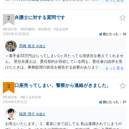
深刻であり、破綻リスクが極めて高い状況にあると考えられます。こ
のような状況では、放置すれば債権回収が困難となるおそれがあり、
弁護士を入れて早期に対応する必要があります。 本件は、明らかに弁
2
弁護士に対する質問です
護士を入れて対応すべき事案です。内容証明郵便により返還請求の意
思表示を行い、応答がなければ訴訟提起や仮差押え等の法的措置をと
#投資詐欺
#契約解除・契約取消
#返金請求
るべきです。相手方であるみんなで大家さんは、令和5年6月に金融庁
2024年10月30日
役にたった
33
より業務停止命令を受けており、集団投資スキームに関する法令違反
の疑いも報道されています。返還に応じる余力が今後失われるおそれ
髙橋 俊太
弁護士
もあるため、他の債権者に先んじて請求手続を行うことが重要です。
＞着手金33万円はらってしまい1ヶ月たっても現状況を教えてくれませ
弁護士選任については、大阪に所在する相手方企業であっても、現在
ん。 受任弁護士は、委任契約が存続している間も、委任者の請求を受
は全国の弁護士がウェブ面談・電子手続等で対応可能です。実際、当
けたときは、事務処理の状況を報告する必要がありますので（民法６
職もみんなで大家さんに関する出資金返還請求について対応実績があ
４５条）、問い合わせに対して応答・説明をしてくれないとなると、
り、内容や見通しについて的確なアドバイスを行うことが可能です。
問題があります。 ＞二次被害にあった場合、日弁連に相談したらいい
出資金額が高額であることを踏まえれば、現時点で法的措置に踏み切
ですか？ 日弁連というより、担当弁護士が所属している弁護士会に相
3
口座売ってしまい、警察から連絡がきました。
ることは、損失の拡大を防ぐために極めて合理的な判断といえます。
談するとよいでしょう。 ＜参照：民法＞ （受任者による報告） 第６
今からでも遅くありませんので、速やかに弁護士へ相談されることを
４５条 受任者は、委任者の請求があるときは、いつでも委任事務の
強く推奨いたします。
#投資詐欺
#振り込め詐欺
処理の状況を報告し、委任が終了した後は、遅滞なくその経過及び結
2024年3月31日
役にたった
27
果を報告しなければならない。
福原 啓介
弁護士
お答えいたします。 1、素直に全て話しても 私は逮捕されてしまうの