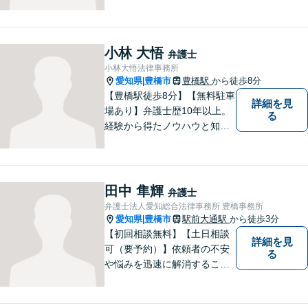
ださい。
小林 大悟
弁護士
小林大悟法律事務所
愛知県
豊橋市
豊橋駅
から徒歩8分
|
【豊橋駅徒歩8分】【無料駐車
詳細を見
場あり】弁護士歴10年以上。
る
経験から得たノウハウと知見
を駆使して、皆さまの期待に
お応えできるよう努力してま
いります。【夜間／休日対応
可能】親しみやすく、信頼い
田中 隼輝
弁護士
ただける人間性を大切にして
弁護士法人愛知総合法律事務所 豊橋事務所
います。お気軽にご相談くだ
愛知県
豊橋市
駅前大通駅
から徒歩3分
|
さい。
【初回相談無料】【土日相談
詳細を見
可（要予約）】依頼者の不安
る
や悩みを迅速に解消すること
が弁護士としての仕事だと考
え、常に丁寧かつ迅速な対応