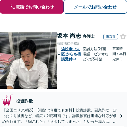
電話でお問い合わせ
メールでお問い合わせ
坂本 尚志
弁護士
東京都
清陵法律事務所
営業時
浜松市中央
面談方法(対面・
区
からも相
電話・ビデオな
間：本日
談受付中
ど)は応相談
定休日
投資詐欺
【全国エリア対応】【相談は何度でも無料】投資詐欺、副業詐欺、ぼ
ったくり被害など、幅広く対応可能です。詐欺被害は迅速な対応が求
められます。「騙された」「入金してしまった」といった場合は、お