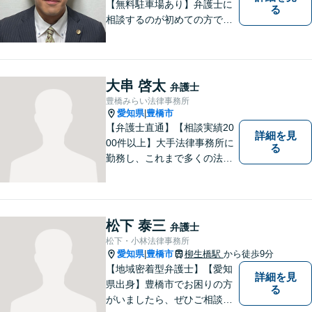
【無料駐車場あり】弁護士に
る
相談するのが初めての方でも
安心していただけるよう、丁
寧かつ迅速な対応を心がけて
います。 ご依頼いただいた際
には、可能な限り早く解決に
大串 啓太
弁護士
至るよう迅速に対応いたしま
豊橋みらい法律事務所
す。まずはお気軽にご相談く
愛知県
豊橋市
|
ださい。
【弁護士直通】【相談実績20
詳細を見
00件以上】大手法律事務所に
る
勤務し、これまで多くの法律
相談を担当してきました。ど
んな相談でも構いません。初
回30分は無料ですから、お気
軽にお電話ください。
松下 泰三
弁護士
松下・小林法律事務所
愛知県
豊橋市
柳生橋駅
から徒歩9分
|
【地域密着型弁護士】【愛知
詳細を見
県出身】豊橋市でお困りの方
る
がいましたら、ぜひご相談く