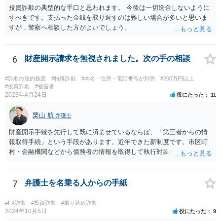
投資詐欺の典型的な手口と思われます。 今後は一切送金しないように
すべきです。支払った金銭を取り返すのは難しい場合が多いと思いま
すが，警察へ相談した方がよいでしょう。
6
財産開示請求を無視されました。次の手の相談
#詐欺の法的措置
#特殊詐欺
#本名・住所・電話番号が判明
#200万円以上
#投資詐欺
#被害者
2023年4月24日
役にたった
11
栗山 航
弁護士
財産開示手続を先行して既に済ませているならば、「第三者からの情
報取得手続」という手段があります。近年できた新制度です。市区町
村・金融機関などから債務者の情報を取得して執行対象の財産を探す
ための制度になります。 取得対象となる情報は、債務者の①不動産
情報、②預貯金情報、③株式情報、④勤務先（給与の支給者）情報で
す。もっとも、④勤務先情報が取得できるのは、相談者様の債権が、
7
弁護士を名乗る人からの手紙
養育費などである場合か、人の生命または身体の侵害による損害賠償
請求権である場合に限られます。 申立には、定められた要件を満た
#FX詐欺
#投資詐欺
#振り込め詐欺
すことが必要ですので、具体的には弁護士に相談されるかご自身でお
2024年10月5日
役にたった
9
調べになると良いと思います。