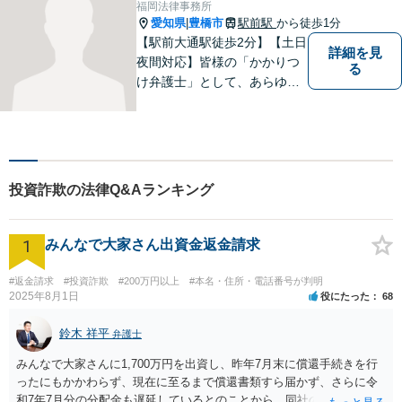
福岡法律事務所
せ下さい。
愛知県
豊橋市
駅前駅
から徒歩1分
|
【駅前大通駅徒歩2分】【土日
詳細を見
夜間対応】皆様の「かかりつ
る
け弁護士」として、あらゆる
法的ソリューションをご提案
します。依頼者様の未来のた
め、全力で弁護させていただ
きます。まずはお気軽にご相
談ください。
投資詐欺の法律Q&Aランキング
1
みんなで大家さん出資金返金請求
#返金請求
#投資詐欺
#200万円以上
#本名・住所・電話番号が判明
2025年8月1日
役にたった
68
鈴木 祥平
弁護士
みんなで大家さんに1,700万円を出資し、昨年7月末に償還手続きを行
ったにもかかわらず、現在に至るまで償還書類すら届かず、さらに令
和7年7月分の分配金も遅延しているとのことから、同社の資金繰りは