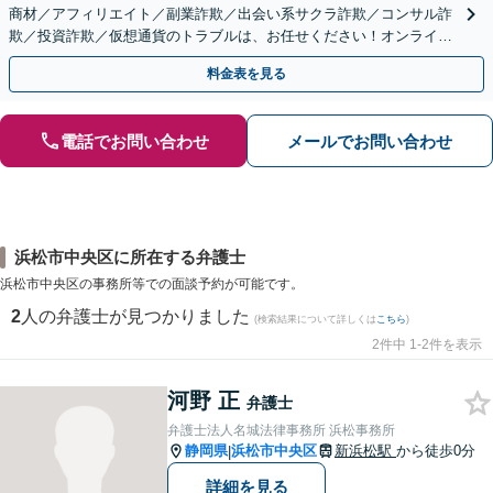
商材／アフィリエイト／副業詐欺／出会い系サクラ詐欺／コンサル詐
欺／投資詐欺／仮想通貨のトラブルは、お任せください！オンライン
のみで解決も可能！
料金表を見る
電話でお問い合わせ
メールでお問い合わせ
浜松市中央区に所在する弁護士
浜松市中央区の事務所等での面談予約が可能です。
2
人の弁護士が見つかりました
(検索結果について詳しくは
こちら
)
2件中 1-2件を表示
河野 正
弁護士
弁護士法人名城法律事務所 浜松事務所
静岡県
浜松市中央区
新浜松駅
から徒歩0分
|
詳細を見る