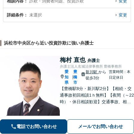
相談内容
詐欺・消費者問題、投資詐欺
変更
詳細条件
未選択
変更
浜松市中央区から近い投資詐欺に強い弁護士
梅村 直也
弁護士
弁護士法人名城法律事務所 豊橋事務所
愛
豊
新川駅
から
営業時間：本
知
橋
|
日定休日
徒歩3分
県
市
【豊橋駅8分・新川駅2分】【相続・交
通事故初回相談1ｈ無料】【夜間（～22
時）・休日相談歓迎】交通事故、相
続、刑事事件等、幅広く対応。「選ん
でよかった」と思ってもらえるよう、
誠心誠意取り組みます。少しでもお悩
電話でお問い合わせ
メールでお問い合わせ
みがあれば、お気軽にご相談くださ