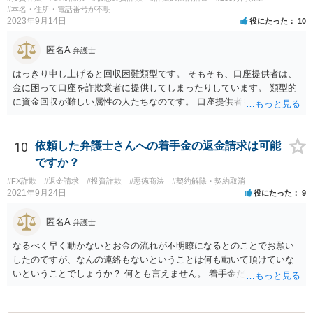
ってきません。もう待てなくなって、「資金集金役」から回収をしよ
#本名・住所・電話番号が不明
2023年9月14日
役にたった
10
うとしても、「資金集金役」にはお金がありませんし、訴訟を提起し
ても、少額での月々の分割弁済を主張してきます。それを否定して裁
匿名A
判に勝訴しても、その「資金集金役」には財産がないので回収をする
弁護士
ことが難しいというのが実際のところです。「資金集金役」は、「自
はっきり申し上げると回収困難類型です。 そもそも、口座提供者は、
分も投資案件保有者の話を信じて、お金を出しているし、もし、これ
金に困って口座を詐欺業者に提供してしまったりしています。 類型的
が詐欺ならば自分も被害者だ」と言ってきます。お金を出している証
に資金回収が難しい属性の人たちなのです。 口座提供者を訴えた場
拠として、資金集金役と投資案件保有者の「金銭消費貸借契約書」な
合、口座提供者が詐欺行為に使われたことについて故意・過失がある
どを証拠で出してきます。最終的には、「資金集金役」は、自己破産
か、共同不法行為が成立するのかなども問題となります。 裁判所の目
をする場合もあります。これが一つの投資詐欺のパターンになってお
も現状シビアにみられているなというのが感触です。 くわえて、SNS
10
依頼した弁護士さんへの着手金の返金請求は可能
ります。刑事的にも民事的にも責任追及がしにくいスキームになって
等で詐欺行為を行った人物についてはそもそも特定が困難な場合が多
ですか？
いるわけです。 要するに、民事上の責任も刑事上の責任も「資金集金
いです。 そのため、私は、この手の事件の弁護団に属していますが、
役」にかぶせて、その先の「投資案件保有者」さらにその先の「投資
#FX詐欺
#返金請求
#投資詐欺
#悪徳商法
#契約解除・契約取消
回収は困難であることを明言した上で、それでも依頼する意思がある
案件保有者」みたいに重奏的になっているので、責任追及がしにくい
2021年9月24日
役にたった
9
かを確認した上で事件に着手して進めています。
というのが一つのポイントです。
匿名A
弁護士
なるべく早く動かないとお金の流れが不明瞭になるとのことでお願い
したのですが、なんの連絡もないということは何も動いて頂けていな
いということでしょうか？ 何とも言えません。 着手金だけ受け取って
何もしない弁護士さんはいますか？ 普通はいませんが・・・。 契約書
などを確認しましょう。 着手金の返金は請求できますか？ 交渉してみ