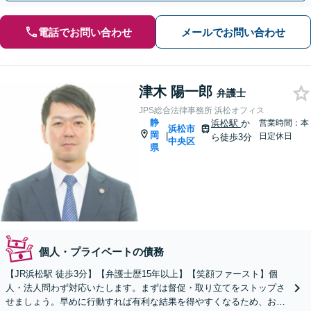
電話でお問い合わせ
メールでお問い合わせ
津木 陽一郎
弁護士
JPS総合法律事務所 浜松オフィス
静
浜松駅
か
営業時間：本
浜松市
岡
|
日定休日
ら徒歩3分
中央区
県
個人・プライベートの債務
【JR浜松駅 徒歩3分】【弁護士歴15年以上】【笑顔ファースト】個
人・法人問わず対応いたします。まずは督促・取り立てをストップさ
せましょう。早めに行動すれば有利な結果を得やすくなるため、お悩