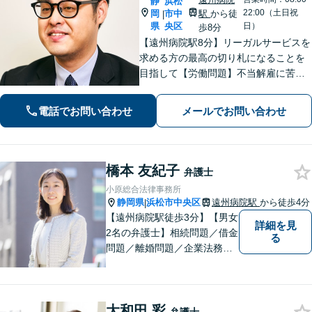
静
浜松
22:00（土日祝
岡
市中
駅
から徒
|
県
央区
日）
歩8分
【遠州病院駅8分】リーガルサービスを
求める方の最高の切り札になることを
目指して【労働問題】不当解雇に苦し
む方々の心強い味方として最善の解決
を模索します【離婚問題】認知請求・
電話でお問い合わせ
メールでお問い合わせ
養育費の請求など、辛い状況を好転さ
せるためのアドバイスを心がけます
橋本 友紀子
弁護士
小原総合法律事務所
静岡県
浜松市中央区
遠州病院駅
から徒歩4分
|
【遠州病院駅徒歩3分】【男女
詳細を見
2名の弁護士】相続問題／借金
る
問題／離婚問題／企業法務な
ど、幅広く対応。お困りの方
はお気軽にご相談ください。
大和田 彩