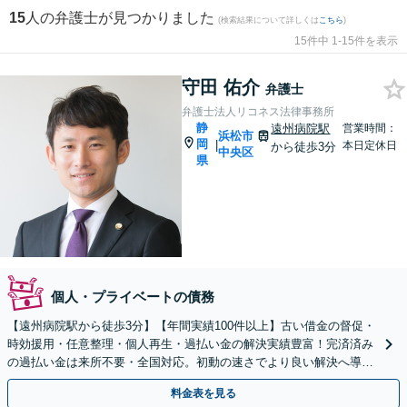
15
人の弁護士が見つかりました
(検索結果について詳しくは
こちら
)
15件中 1-15件を表示
守田 佑介
弁護士
弁護士法人リコネス法律事務所
静
遠州病院駅
営業時間：
浜松市
岡
|
本日定休日
から徒歩3分
中央区
県
個人・プライベートの債務
【遠州病院駅から徒歩3分】【年間実績100件以上】古い借金の督促・
時効援用・任意整理・個人再生・過払い金の解決実績豊富！完済済み
の過払い金は来所不要・全国対応。初動の速さでより良い解決へ導き
ます。【初回相談無料】【お電話・オンライン相談可】
料金表を見る