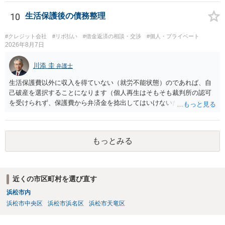
れることになるでしょう。 請求があるまでは、こちらからアクション
を起こす必要はないかと思います。
10
生活保護後の債務整理
#クレジット会社
#リボ払い
#借金返済の相談・交渉
#個人・プライベート
2026年8月7日
川添 圭
弁護士
生活保護費以外に収入を得ていない（就労不能状態）のであれば、自
己破産を選択することになります（個人再生はそもそも裁判所の認可
を受けられず、保護費から弁済金を捻出してはいけないため任意整理
という選択肢もありません）。法テラスの法律扶助を利用すれば弁護
士費用は法テラスが負担し、裁判所の予納金等も法テラスが援助して
くれるため、弁護士へ自己破産を任せれば解決します。
もっとみる
近くの市区町村を選び直す
浜松市内
浜松市中央区
浜松市浜名区
浜松市天竜区