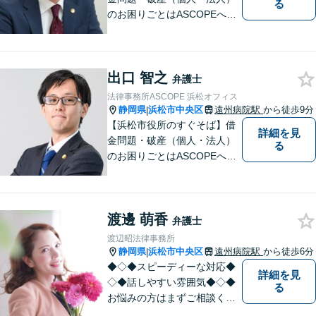
る
のお困りごとはASCOPEへご
相談ください。依頼者さまが
「相談してよかった」と思え
る弁護士を目指します。Zoo
出口 智之
m・電話相談にも対応してお
弁護士
ります。【近隣駐車場あり】
法律事務所ASCOPE 浜松オフィス
【 完全個室で相談可能】
静岡県
浜松市中央区
遠州病院駅
から徒歩9分
|
【浜松市役所のすぐそば】借
詳細を見
金問題・破産（個人・法人）
る
のお困りごとはASCOPEへご
相談ください。不安に寄り添
い、抱えている問題の解決に
向けて真摯に努めてまいりま
渡邊 萌香
す。Zoom、電話相談も可能で
弁護士
す。【近隣駐車場あり】【 完
渡辺昭法律事務所
全個室で相談可】
静岡県
浜松市中央区
遠州病院駅
から徒歩6分
|
◆◇◆スピーディーな対応◆
詳細を見
◇◆話しやすい雰囲気◆◇◆
る
お悩みの方はまずご相談くだ
さい。