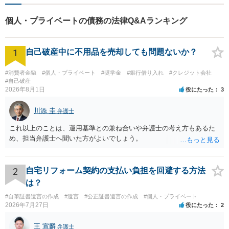
個人・プライベートの債務の法律Q&Aランキング
1
自己破産中に不用品を売却しても問題ないか？
#消費者金融
#個人・プライベート
#奨学金
#銀行借り入れ
#クレジット会社
#自己破産
2026年8月1日
役にたった
3
川添 圭
弁護士
これ以上のことは、運用基準との兼ね合いや弁護士の考え方もあるた
め、担当弁護士へ聞いた方がよいでしょう。
2
自宅リフォーム契約の支払い負担を回避する方法
は？
#自筆証書遺言の作成
#遺言
#公正証書遺言の作成
#個人・プライベート
2026年7月27日
役にたった
2
王 宣麟
弁護士