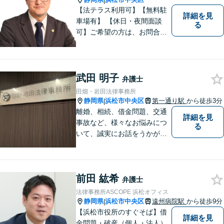
|
【法テラス利用可】【無料駐
詳細を見
車場有】 【休日・夜間面談
る
可】ご希望の方は、お問合せ
時にご相談ください。 ◆個人
の負債整理は、初回1時間相談
料無料◆
武田 明子
弁護士
田畑・岩田法律事務所
静岡県
浜松市中央区
第一通り駅
から徒歩3分
|
離婚、相続、借金問題、交通
詳細を見
事故など、様々なお悩みにつ
る
いて、誠実にお話をうかが
い、丁寧かつ迅速な問題解決
を目指します。まずはお気軽
にご相談下さい。
前田 紘希
弁護士
法律事務所ASCOPE 浜松オフィス
静岡県
浜松市中央区
遠州病院駅
から徒歩9分
|
【浜松市役所のすぐそば】借
詳細を見
金問題・破産（個人・法人）