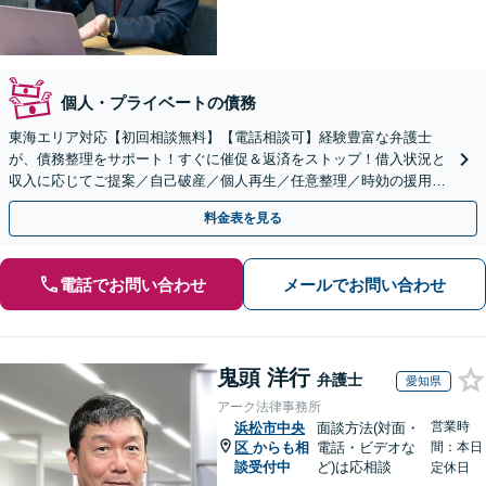
個人・プライベートの債務
東海エリア対応【初回相談無料】【電話相談可】経験豊富な弁護士
が、債務整理をサポート！すぐに催促＆返済をストップ！借入状況と
収入に応じてご提案／自己破産／個人再生／任意整理／時効の援用に
関するご相談も可能【完全個室】【メール予約可】
料金表を見る
電話でお問い合わせ
メールでお問い合わせ
鬼頭 洋行
弁護士
愛知県
アーク法律事務所
営業時
浜松市中央
面談方法(対面・
区
からも相
電話・ビデオな
間：本日
談受付中
ど)は応相談
定休日