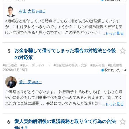
村山 大基
弁護士
>通帳など送付している時点でこちらに非があるのは理解しています
が、これは支払うべきなのでしょうか？ こちらの特殊詐欺の被害を受
けた立場でもあると思うのですが、この場合どういった対処が必要で
しょうか？ →依頼するかどうかは別にして、弁護士に相談に行った方
がいいとは思います。 そもそも、特殊詐欺関係なく旦那さんの行為
は法に触れる可能性もあります。 ＞100万を支払わず穏便に和解する
5
お金を騙して借りてしまった場合の対処法と今後
ことは可能でしょうか？ →一般的には難しいです。相談者さんも１０
の対応策
０万円の被害を受けたとして、１円も払わないで和解したいと言われ
#自己破産
#個人・プライベート
#借金返済の相談・交渉
#個人再生
#任意整理
たら、 できるだけ重い刑罰を与えて欲しい、と思われるのではない
2026年7月15日
役にたった
4
でしょうか。 ＞弁護士さんに入ってもらうことで支払額が下がること
はありますか？ そこはあり得ます、ただ、弁護士費用かけるならその
若井 亮
弁護士
分賠償に回すことも考えられるので、 兼ね合いは考えてみましょう。
ご連絡ありがとうございます。 執行猶予中であるならば、なおさら速
やかに弁済をして刑事事件化を防ぐべきであると言えます。 貸してく
れた方に真摯に謝罪し、弁済についてきちんと説明と対応を行ってい
くことに尽きるかと思います。
6
愛人契約解消後の返済義務と取り立て行為の合法
性は？