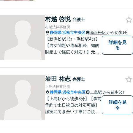
村越 啓悦
弁護士
村越法律事務所
静岡県
浜松市中央区
新浜松駅
から徒歩1分
|
【新浜松駅1分・浜松駅4分】
詳細を見
【男女問題や遺産相続、知的
る
財産まで幅広く対応！】元裁
判官のキャリアを生かし 「皆
様の納得のいく裁判の進め
方」 をご提案します。依頼者
岩田 祐志
様との信頼関係を第一に、事
弁護士
件解決を推敲してまいりま
上島法律事務所
す。
静岡県
浜松市中央区
上島駅
から徒歩5分
|
【上島駅から徒歩3分】【事前
詳細を見
予約で土日祝日の対応可能】
る
誠実に向き合い丁寧にご説明
します。