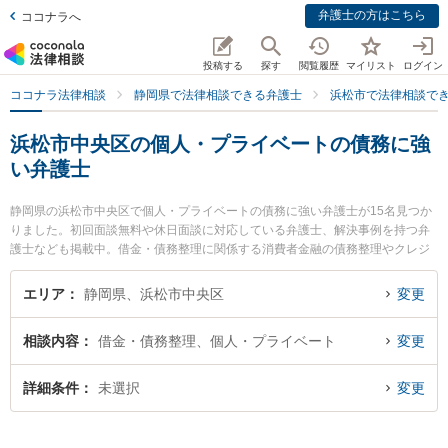
弁護士の方はこちら
ココナラへ
投稿する
探す
閲覧履歴
マイリスト
ログイン
ココナラ法律相談
静岡県で法律相談できる弁護士
浜松市で法律相談で
浜松市中央区の個人・プライベートの債務に強
い弁護士
静岡県の浜松市中央区で個人・プライベートの債務に強い弁護士が15名見つか
りました。初回面談無料や休日面談に対応している弁護士、解決事例を持つ弁
護士なども掲載中。借金・債務整理に関係する消費者金融の債務整理やクレジ
ット会社の債務整理、リボ払いの債務整理等の細かな分野での絞り込み検索も
でき便利です。特に弁護士法人リコネス法律事務所の守田 佑介弁護士やJPS総
エリア
静岡県、浜松市中央区
変更
合法律事務所 浜松オフィスの津木 陽一郎弁護士、東京スタートアップ法律事務
所 浜松支店の社本 恭輔弁護士のプロフィール情報や弁護士費用、強みなどが注
相談内容
借金・債務整理、個人・プライベート
変更
目されています。『浜松市中央区で土日や夜間に発生した個人・プライベート
の債務のトラブルを今すぐに弁護士に相談したい』『個人・プライベートの債
務のトラブル解決の実績豊富な近くの弁護士を検索したい』『初回相談無料で
詳細条件
未選択
変更
個人・プライベートの債務を法律相談できる浜松市中央区内の弁護士に相談予
約したい』などでお困りの相談者さんにおすすめです。