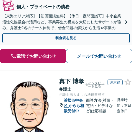
個人・プライベートの債務
【東海エリア対応】【初回面談無料】【休日・夜間面談可】中小企業
活性化協議会の活用など、事業再生の視点を大切にしたサポートが強
み。弁護士2名のチーム体制で、借金問題の解決から生活や事業の立
て直しまで丁寧に寄り添います。【法人・個人】
料金表を見る
電話でお問い合わせ
メールでお問い合わせ
真下 博孝
東京都
インタビュ
ーを見る
弁護士
弁護士法人ましも法律事務所
営業時
浜松市中央
面談方法(対面・
区
からも相
電話・ビデオな
間：本日
談受付中
ど)は応相談
定休日