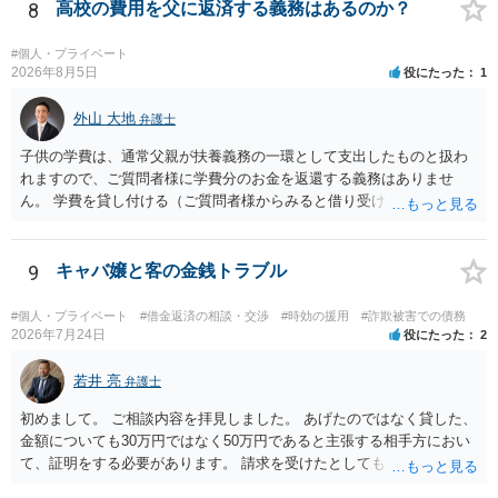
ます。 これまでの借り入れと返済額をまとめて、現在の正確な債務残
8
高校の費用を父に返済する義務はあるのか？
額を計算し、その金額の返済ができなければ、裁判所を利用した債務
整理をされることをおすすめします。
#個人・プライベート
2026年8月5日
役にたった
1
外山 大地
弁護士
子供の学費は、通常父親が扶養義務の一環として支出したものと扱わ
れますので、ご質問者様に学費分のお金を返還する義務はありませ
ん。 学費を貸し付ける（ご質問者様からみると借り受ける）といった
合意がない限りは、法的に返す義務があると主張するのは難しいでし
ょう。
9
キャバ嬢と客の金銭トラブル
#個人・プライベート
#借金返済の相談・交渉
#時効の援用
#詐欺被害での債務
2026年7月24日
役にたった
2
若井 亮
弁護士
初めまして。 ご相談内容を拝見しました。 あげたのではなく貸した、
金額についても30万円ではなく50万円であると主張する相手方におい
て、証明をする必要があります。 請求を受けたとしても、もらったも
のであることを伝え、貸したというのであれば証拠を出すよう申し入