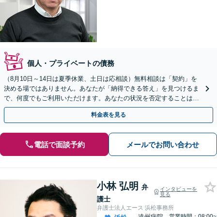
個人・プライベートの債務
（8月10日～14日は夏季休業、土日は応相談）無料相談は「契約」を
決める場ではありません。あなたが「納得できる答え」を見つけるま
で、何度でもご利用いただけます。あなたの状況を否定することは、
決してありません。どうぞ、ご安心ください。
料金表を見る
電話で面談予約
メールでお問い合わせ
小林 弘明
弁
インタビューを
見る
護士
弁護士法人エース 浜松事務所
遠州病院
営業時間：08:00~