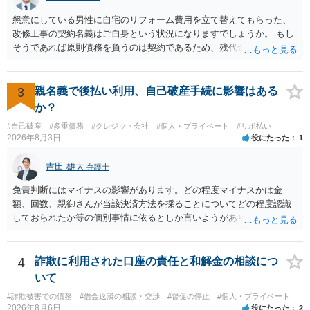
懇意にしている男性に自宅のリフォーム費用を立て替えてもらった、
改修工事の契約名義はご自身という状況になりますでしょうか。 もし
そうであれば原則債務を負うのは契約であるため、残代金を捻出して
もらうよう約束した男性に支払いをお願いするしかないように思われ
ます。 入籍した場合でも、原則契約者が単独で全ての債務を負うこと
には変わりがありません。 なかなか対応に難しい案件であり、公開の
3
親名義で後払い利用、自己破産手続に影響はある
場でアドバイスを行うのも限界があるように思われますので、資料等
か？
を持参のうえ個別に弁護士に相談されることをお勧めします。
#自己破産
#多重債務
#クレジット会社
#個人・プライベート
#リボ払い
2026年8月3日
役にたった
1
吉田 雄大
弁護士
免責判断にはマイナスの影響があります。どの程度マイナスかは金
額、回数、親御さんが当該決済方法を採ることについてどの程度認識
しておられたか等の個別事情に依るとしか言いようがありません。 と
もあれ、依頼しておられる弁護士さんに直ちに具体的状況をお伝えに
なって相談し、善後策を考えることをお勧めします。
4
詐欺に利用された口座の責任と和解金の相談につ
いて
#詐欺被害での債務
#借金返済の相談・交渉
#督促の停止
#個人・プライベート
2026年8月6日
役にたった
2