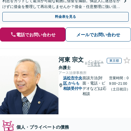
利息をカットして返済が可能な範囲に借金を減額。保証人に迷惑をか
けずに借金を整理して再出発しませんか？借金・任意整理に強い法律
事務所【実績5,000件以上】【財産を残して借金整理】
料金表を見る
電話でお問い合わせ
メールでお問い合わせ
河東 宗文
東京都
インタビュ
ーを見る
弁護士
アース法律事務所
浜松市中央
面談方法(対
営業時間：0
区
からも
面・電話・ビ
9:00~21:00
相談受付中
デオなど)は応
（土日祝日）
相談
個人・プライベートの債務