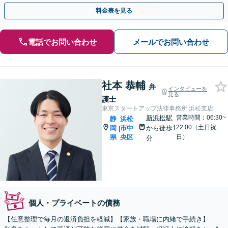
みの際はすぐに弁護士にご相談ください。
料金表を見る
電話でお問い合わせ
メールでお問い合わせ
社本 恭輔
弁
インタビューを
見る
護士
東京スタートアップ法律事務所 浜松支店
新浜松駅
営業時間：06:30~
静
浜松
22:00（土日祝
岡
市中
から徒歩1
|
県
央区
日）
分
個人・プライベートの債務
【任意整理で毎月の返済負担を軽減】【家族・職場に内緒で手続き】