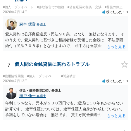
#個人・プライベート
#詐欺被害での債務
#借金返済の相談・交渉
#督促の停止
2026年7月14日
役にたった
1
森本 偲音
弁護士
愛人契約は公序良俗違反（民法９０条）となり、無効となります。 そ
のうえで、愛人契約に基づきご相談者様が受領した金銭は、不法原因
給付（民法７０８条）となりますので、 相手方は当該金銭の返還請求
をすることはできません。 以上、ご参考までに。
7
個人間の金銭貸借に関わるトラブル
#信用情報回復
#個人・プライベート
#闇金被害
2026年7月13日
役にたった
1
借金・債務整理に強い弁護士
瀬戸 伸一
弁護士
年利１５％なら、元本が５００万円でも、返済に１０年もかからない
計算です。 連帯保証については、連帯保証人自身が作成していない、
承諾をしていない場合は、無効です。 貸主が闇金業者のようなことを
しているという場合以外では、多くの場合、個人間の貸し借りという
ことで、主債務者自身の債務は免れない（支払い義務あり）と思われ