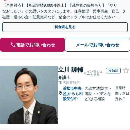
【全国対応】【相談実績9,000件以上】【裁判官の経験あり】「やり
なおしたい」その思いをカタチにします。任意整理・民事再生・自己
破産・過払い金・任意売却など、借金のトラブルはお任せください。
【初回相談無料】【全国対応可能】
料金表を見る
電話でお問い合わせ
メールでお問い合わせ
立川 諒輔
愛知県
インタビュ
ーを見る
弁護士
TK法律事務所
営業時
浜松市中央
面談方法(対面・
区
からも相
電話・ビデオな
間：本日
談受付中
ど)は応相談
定休日