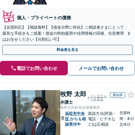
個人・プライベートの債務
【全国対応】【相談無料】【借金分野に特化】ご相談者さまにとって
最良な手続きをご提案！借金の時効援用や信用情報の回復、任意整理
はお任せください【分割払い可】
料金表を見る
電話でお問い合わせ
メールでお問い合わせ
牧野 太郎
愛知県
インタビュ
ーを見る
弁護士
牧野太郎経営法律事務所
営業時
浜松市中央
面談方法(対面・
区
からも相
電話・ビデオな
間：本日
談受付中
ど)は応相談
定休日