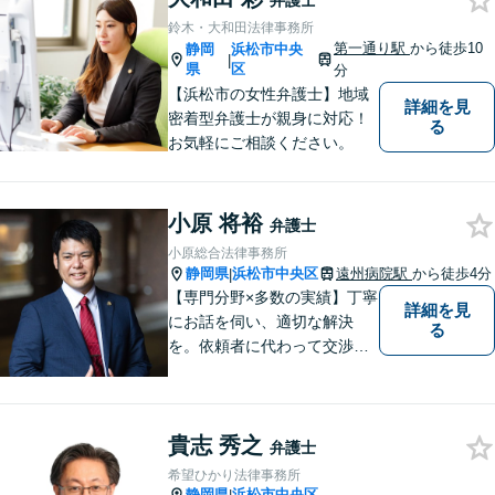
弁護士
鈴木・大和田法律事務所
第一通り駅
から徒歩10
静岡
浜松市中央
|
県
区
分
【浜松市の女性弁護士】地域
詳細を見
密着型弁護士が親身に対応！
る
お気軽にご相談ください。
小原 将裕
弁護士
小原総合法律事務所
静岡県
浜松市中央区
遠州病院駅
から徒歩4分
|
【専門分野×多数の実績】丁寧
詳細を見
にお話を伺い、適切な解決
る
を。依頼者に代わって交渉・
裁判を行います。まずはご相
談だけでも結構です。お気軽
にご相談下さい。【男女2名の
貴志 秀之
法律事務所】
弁護士
希望ひかり法律事務所
静岡県
浜松市中央区