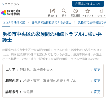
弁護士の方はこちら
ココナラへ
投稿する
探す
閲覧履歴
マイリスト
ログイン
ココナラ法律相談
静岡県で法律相談できる弁護士
浜松市で法律相談で
浜松市中央区の家族間の相続トラブルに強い弁
護士
静岡県の浜松市中央区で家族間の相続トラブルに強い弁護士が17名見つかりま
した。初回面談無料や休日面談に対応している弁護士、解決事例を持つ弁護士
なども掲載中。相続・遺言に関係する家族間の相続トラブルや認知症の相続、
遺産分割等の細かな分野での絞り込み検索もでき便利です。特に弁護士法人長
野法律事務所の長野 修一弁護士やJPS総合法律事務所 浜松オフィスの津木 陽一
エリア
静岡県、浜松市中央区
変更
郎弁護士、ベリーベスト法律事務所 浜松オフィスの松下 啓一弁護士のプロフィ
ール情報や弁護士費用、強みなどが注目されています。『浜松市中央区で土日
相談内容
相続・遺言、家族間の相続トラブル
変更
や夜間に発生した家族間の相続トラブルのトラブルを今すぐに弁護士に相談し
たい』『家族間の相続トラブルのトラブル解決の実績豊富な近くの弁護士を検
索したい』『初回相談無料で家族間の相続トラブルを法律相談できる浜松市中
詳細条件
未選択
変更
央区内の弁護士に相談予約したい』などでお困りの相談者さんにおすすめで
す。