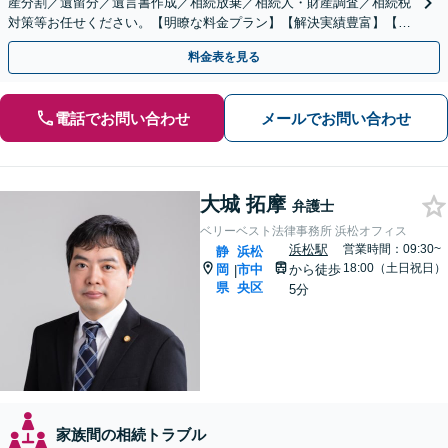
産分割／遺留分／遺言書作成／相続放棄／相続人・財産調査／相続税
対策等お任せください。【明瞭な料金プラン】【解決実績豊富】【電
話相談可】
料金表を見る
電話でお問い合わせ
メールでお問い合わせ
大城 拓摩
弁護士
ベリーベスト法律事務所 浜松オフィス
浜松駅
営業時間：09:30~
静
浜松
18:00（土日祝日）
岡
市中
から徒歩
|
県
央区
5分
家族間の相続トラブル