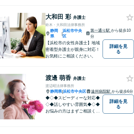
談だけでも結構です。お気軽
にご相談下さい。【男女2名の
大和田 彩
法律事務所】
弁護士
鈴木・大和田法律事務所
第一通り駅
から徒歩10
静岡
浜松市中央
|
県
区
分
【浜松市の女性弁護士】地域
詳細を見
密着型弁護士が親身に対応！
る
お気軽にご相談ください。
渡邊 萌香
弁護士
渡辺昭法律事務所
静岡県
浜松市中央区
遠州病院駅
から徒歩6分
|
◆◇◆スピーディーな対応◆
詳細を見
◇◆話しやすい雰囲気◆◇◆
る
お悩みの方はまずご相談くだ
さい。