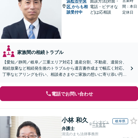
営業時
浜松市中央
面談方法(対面・
区
からも相
電話・ビデオな
間：本日
談受付中
ど)は応相談
定休日
家族間の相続トラブル
【愛知／静岡／岐阜／三重エリア対応】遺産分割、不動産、遺留分、
相続放棄など相続発生後のトラブルから遺言書作成まで幅広く対応。
丁寧なヒアリングを行い、相談者さまやご家族の想いに寄り添い円滑
な解決へ導きます【オンライン面談OK】【休日相談可】
電話でお問い合わせ
小林 和久
岐阜県
インタビュ
ーを見る
弁護士
清流のまち法律事務所