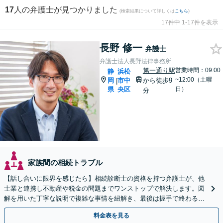
17
人の弁護士が見つかりました
(検索結果について詳しくは
こちら
)
17件中 1-17件を表示
長野 修一
弁護士
弁護士法人長野法律事務所
第一通り駅
営業時間：09:00
静
浜松
~12:00（土曜
岡
市中
から徒歩9
|
県
央区
日）
分
家族間の相続トラブル
【話し合いに限界を感じたら】相続診断士の資格を持つ弁護士が、他
士業と連携し不動産や税金の問題までワンストップで解決します。図
解を用いた丁寧な説明で複雑な事情を紐解き、最後は握手で終わる円
満な解決へ導きます。初回相談は無料です。
料金表を見る