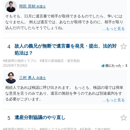
岡田 晃朝
弁護士
そもそも、11月に遺言書で相手が取得できるものでしたら、争いには
なりません。 例えば遺言では、あなたが取得できるのに、相手が取り
込んだのでしたらそうでしょうね。
4
故人の義兄が無断で遺言書を発見・提出、法的対
処法は？
#家族間の相続トラブル
#遺言の真偽鑑定・遺言無効
2026年7月29日
役にたった
3
三村 勇人
弁護士
相続人であれば検認に呼び出されます。 もっとも、検認の場では簡単
な意見を言うのみであり、遺言の無効を争うのであれば別途裁判をす
る必要がございます。
5
遺産分割協議のやり直し
#家族間の相続トラブル
#相続トラブルの代理交渉
#不動産・土地の相続