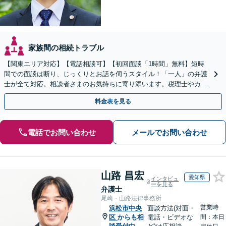
家族間の相続トラブル
【関東エリア対応】【電話相談可】【初回面談「1時間」無料】短時
間での面談は断り、じっくりとお話を伺うスタイル！「一人」の弁護
士が全て対応。相談者さまのお気持ちに寄り添います。税理士やカウ
ンセラーと連携し、生前対策のご相談も
料金表を見る
電話でお問い合わせ
メールでお問い合わせ
山路 昌宏
愛知県
インタビュ
ーを見る
弁護士
尾崎・山路法律事務所
営業時
浜松市中央
面談方法(対面・
区
からも相
電話・ビデオな
間：本日