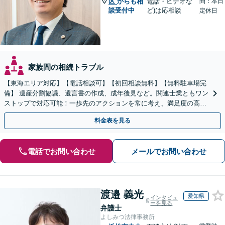
区
からも相
電話・ビデオな
間：本日
談受付中
ど)は応相談
定休日
家族間の相続トラブル
【東海エリア対応】【電話相談可】【初回相談無料】【無料駐車場完
備】 遺産分割協議、遺言書の作成、成年後見など。関連士業ともワン
ストップで対応可能！一歩先のアクションを常に考え、満足度の高い
解決を目指します
料金表を見る
電話でお問い合わせ
メールでお問い合わせ
渡邉 義光
愛知県
インタビュ
ーを見る
弁護士
よしみつ法律事務所