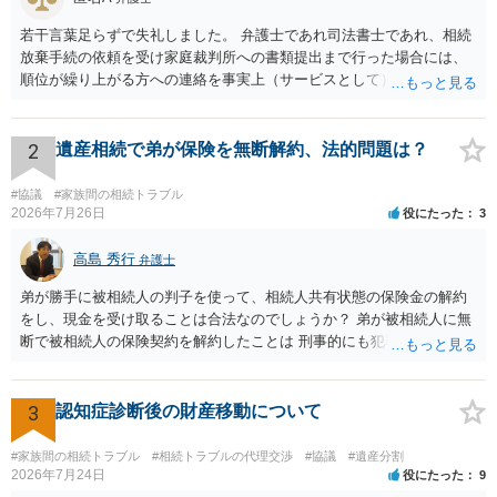
若干言葉足らずで失礼しました。 弁護士であれ司法書士であれ、相続
放棄手続の依頼を受け家庭裁判所への書類提出まで行った場合には、
順位が繰り上がる方への連絡を事実上（サービスとして）行うことは
あります。その「連絡」だけを弁護士が業務としてお受けすることは
できない、という意味でした。
2
遺産相続で弟が保険を無断解約、法的問題は？
#協議
#家族間の相続トラブル
2026年7月26日
役にたった
3
高島 秀行
弁護士
弟が勝手に被相続人の判子を使って、相続人共有状態の保険金の解約
をし、現金を受け取ることは合法なのでしょうか？ 弟が被相続人に無
断で被相続人の保険契約を解約したことは 刑事的にも犯罪となる可能
性があり、民事的には無効だと思います。 保険会社で解約の際に提出
された書類のコピーを取得して、弁護士に面談で詳しい事情を話して
相談 されたら良いと思います。
3
認知症診断後の財産移動について
#家族間の相続トラブル
#相続トラブルの代理交渉
#協議
#遺産分割
2026年7月24日
役にたった
9