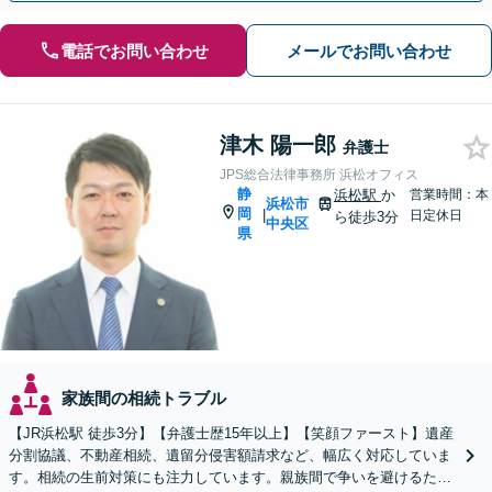
電話でお問い合わせ
メールでお問い合わせ
津木 陽一郎
弁護士
JPS総合法律事務所 浜松オフィス
静
浜松駅
か
営業時間：本
浜松市
岡
|
日定休日
ら徒歩3分
中央区
県
家族間の相続トラブル
【JR浜松駅 徒歩3分】【弁護士歴15年以上】【笑顔ファースト】遺産
分割協議、不動産相続、遺留分侵害額請求など、幅広く対応していま
す。相続の生前対策にも注力しています。親族間で争いを避けるため