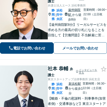
護士
弁護士法人エース 浜松事務所
遠州病院
営業時間：08:00~
静
浜松
22:00（土日祝
岡
市中
駅
から徒
|
県
央区
日）
歩8分
【遠州病院駅8分】リーガルサービスを
求める方の最高の切り札になることを
目指して【労働問題】不当解雇に苦し
む方々の心強い味方として最善の解決
を模索します【離婚問題】認知請求・
電話でお問い合わせ
メールでお問い合わせ
養育費の請求など、辛い状況を好転さ
せるためのアドバイスを心がけます
社本 恭輔
弁
インタビューを
見る
護士
東京スタートアップ法律事務所 浜松支店
新浜松駅
営業時間：06:30~
静
浜松
22:00（土日祝
岡
市中
から徒歩1
|
県
央区
日）
分
【離婚・不倫の慰謝料・刑事事件(加害
者側)・交通事故など】東京スタートア