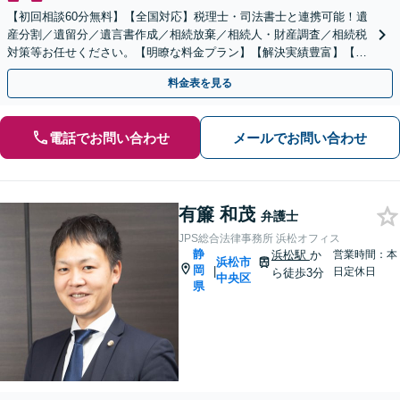
【初回相談60分無料】【全国対応】税理士・司法書士と連携可能！遺
産分割／遺留分／遺言書作成／相続放棄／相続人・財産調査／相続税
対策等お任せください。【明瞭な料金プラン】【解決実績豊富】【電
話相談可】
料金表を見る
電話でお問い合わせ
メールでお問い合わせ
有簾 和茂
弁護士
JPS総合法律事務所 浜松オフィス
静
浜松駅
か
営業時間：本
浜松市
岡
|
日定休日
ら徒歩3分
中央区
県