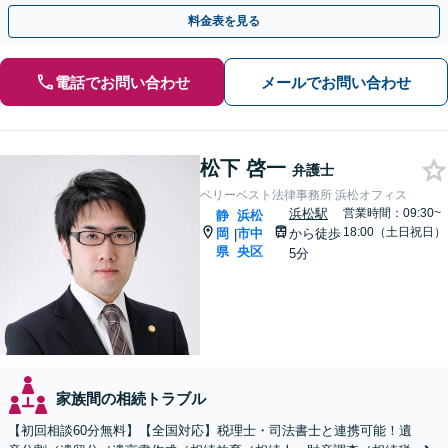
にも、お早めにご相談ください。【初回面談無料】
料金表を見る
電話でお問い合わせ
メールでお問い合わせ
松下 啓一
弁護士
ベリーベスト法律事務所 浜松オフィス
浜松駅
営業時間：09:30~
静
浜松
18:00（土日祝日）
岡
市中
から徒歩
|
県
央区
5分
家族間の相続トラブル
【初回相談60分無料】【全国対応】税理士・司法書士と連携可能！遺