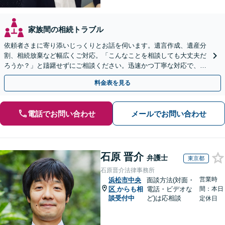
家族間の相続トラブル
依頼者さまに寄り添いじっくりとお話を伺います。遺言作成、遺産分
割、相続放棄など幅広くご対応。「こんなことを相談しても大丈夫だ
ろうか？」と躊躇せずにご相談ください。迅速かつ丁寧な対応で、今
後の親族関係も考慮しながら進めます。
料金表を見る
電話でお問い合わせ
メールでお問い合わせ
石原 晋介
弁護士
東京都
石原晋介法律事務所
営業時
浜松市中央
面談方法(対面・
区
からも相
電話・ビデオな
間：本日
談受付中
ど)は応相談
定休日