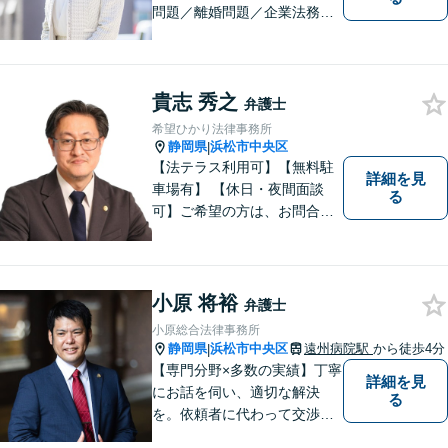
問題／離婚問題／企業法務な
ど、幅広く対応。お困りの方
はお気軽にご相談ください。
貴志 秀之
弁護士
希望ひかり法律事務所
静岡県
浜松市中央区
|
【法テラス利用可】【無料駐
詳細を見
車場有】 【休日・夜間面談
る
可】ご希望の方は、お問合せ
時にご相談ください。 ◆個人
の負債整理は、初回1時間相談
料無料◆
小原 将裕
弁護士
小原総合法律事務所
静岡県
浜松市中央区
遠州病院駅
から徒歩4分
|
【専門分野×多数の実績】丁寧
詳細を見
にお話を伺い、適切な解決
る
を。依頼者に代わって交渉・
裁判を行います。まずはご相