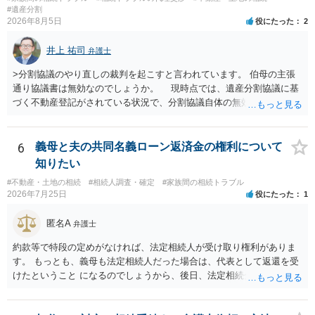
#遺産分割
2026年8月5日
役にたった
2
井上 祐司
弁護士
>分割協議のやり直しの裁判を起こすと言われています。 伯母の主張
通り協議書は無効なのでしょうか。 現時点では、遺産分割協議に基
づく不動産登記がされている状況で、分割協議自体の無効を裁判所が
認めたわけではないので、分割協議の効力に影響はありません。 先
方の訴訟の主張及び立証次第ですが、 ・御祖母様の認知能力に関する
医師の意見書、筆跡鑑定 が提出されればその効力が否定される可能性
6
義母と夫の共同名義ローン返済金の権利について
はありますが、 ・伯母様自身が分割協議に加わっていること ・御祖母
知りたい
様の意に反する遺産分割協議を行う実益が誰にあったかの立証が困難
#不動産・土地の相続
#相続人調査・確定
#家族間の相続トラブル
であること からすると、実際に遺産分割協議の効力が否定される可能
2026年7月25日
役にたった
1
性はそれほど高くない（立証のハードルは非常に高い）ということが
言えると思います。
匿名A
弁護士
約款等で特段の定めがなければ、法定相続人が受け取り権利がありま
す。 もっとも、義母も法定相続人だった場合は、代表として返還を受
けたということ になるのでしょうから、後日、法定相続分に基づいて
精算を求めることは可能と思います。