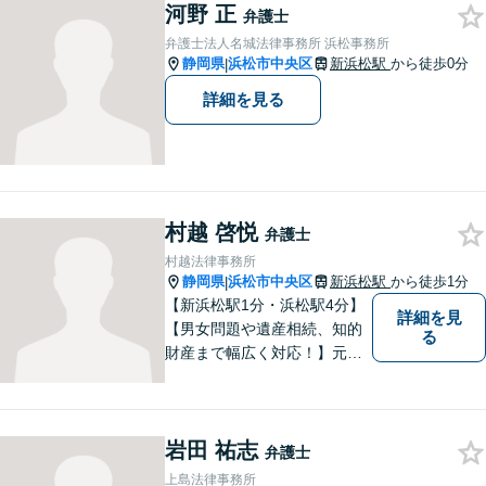
河野 正
弁護士
弁護士法人名城法律事務所 浜松事務所
静岡県
浜松市中央区
新浜松駅
から徒歩0分
|
詳細を見る
村越 啓悦
弁護士
村越法律事務所
静岡県
浜松市中央区
新浜松駅
から徒歩1分
|
【新浜松駅1分・浜松駅4分】
詳細を見
【男女問題や遺産相続、知的
る
財産まで幅広く対応！】元裁
判官のキャリアを生かし 「皆
様の納得のいく裁判の進め
方」 をご提案します。依頼者
岩田 祐志
様との信頼関係を第一に、事
弁護士
件解決を推敲してまいりま
上島法律事務所