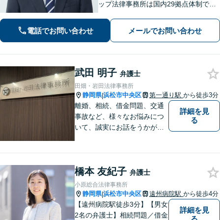
ップ法律事務所は国内29拠点体制で全
国対応！【ご自宅からの電話相談にも
対応(法律相談は完全予約制)】各分野で
電話でお問い合わせ
メールでお問い合わせ
専門性の高い弁護士が寄り添い解決を
サポートします。
武田 明子
弁護士
田畑・岩田法律事務所
静岡県
浜松市中央区
第一通り駅
から徒歩3分
|
離婚、相続、借金問題、交通
詳細を見
事故など、様々なお悩みにつ
る
いて、誠実にお話をうかが
い、丁寧かつ迅速な問題解決
を目指します。まずはお気軽
にご相談下さい。
橋本 友紀子
弁護士
小原総合法律事務所
静岡県
浜松市中央区
遠州病院駅
から徒歩4分
|
【遠州病院駅徒歩3分】【男女
詳細を見
2名の弁護士】相続問題／借金
る