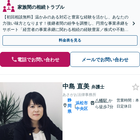
家族間の相続トラブル
【初回相談無料】温かみのある対応と豊富な経験を活かし、あなたの
力強い味方となります！後継者間の紛争を調整し、円滑な事業承継を
サポート「経営者の事業承継に関わる相続の経験豊富／株式や不動産
の名義変更など、事業承継特有の資産管理の問題に精通」
料金表を見る
電話でお問い合わせ
メールでお問い合わせ
中島 直美
弁護士
あさがお法律事務所
静
八幡駅
か
営業時間：本
浜松市
岡
|
日定休日
ら徒歩7分
中央区
県