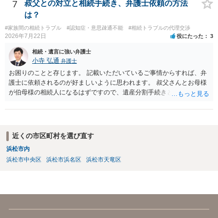
7
叔父との対立と相続手続き、弁護士依頼の方法
は？
#家族間の相続トラブル
#認知症・意思疎通不能
#相続トラブルの代理交渉
2026年7月22日
役にたった
3
相続・遺言に強い弁護士
小寺 弘通
弁護士
お困りのことと存じます。 記載いただいているご事情からすれば、弁
護士に依頼されるのが好ましいように思われます。 叔父さんとお母様
が伯母様の相続人になるはずですので、遺産分割手続きという形でお
母様の方で弁護士に依頼されるのが良いかと思います。 また、「葬儀
に呼ばれなかったことについて慰謝料を請求する」と言ってこられて
いる部分に関しては、 現状特に訴訟提起等されている訳ではないので
しょうから、こちらから積極的に動く必要はないように見受けられま
近くの市区町村を選び直す
す。 仮に訴訟を起こされるなどした場合には、遺産分割手続きで依頼
浜松市内
される弁護士の方に対応をお願いするのが良いのではないでしょう
浜松市中央区
浜松市浜名区
浜松市天竜区
か。 以上ご参考にしていただければ幸いです。