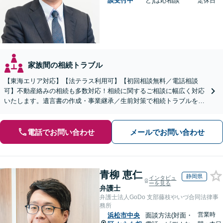
談受付中
ど)は応相談
定休日
家族間の相続トラブル
【東海エリア対応】【法テラス利用可】【初回相談無料／電話相談
可】不動産絡みの相続も多数対応！相続に関するご相談に幅広く対応
いたします。遺言書の作成・事業継承／生前対策で相続トラブルを回
避！【遺産分割の経験豊富】相続放棄／寄与分／財産調査など
電話でお問い合わせ
メールでお問い合わせ
青柳 恵仁
静岡県
インタビュ
ーを見る
弁護士
弁護士法人GoDo 支部藤枝やいづ合同法律事
務所
営業時
浜松市中央
面談方法(対面・