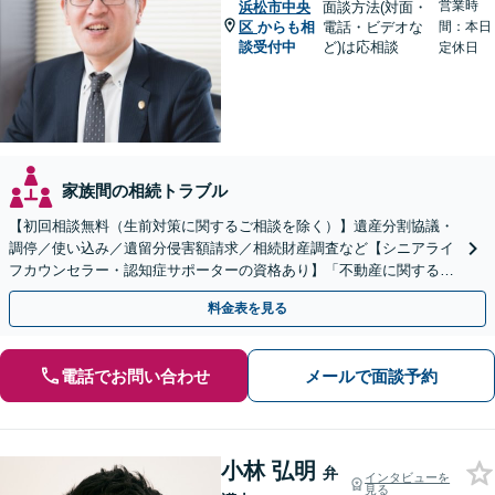
営業時
浜松市中央
面談方法(対面・
区
からも相
電話・ビデオな
間：本日
談受付中
ど)は応相談
定休日
家族間の相続トラブル
【初回相談無料（生前対策に関するご相談を除く）】遺産分割協議・
調停／使い込み／遺留分侵害額請求／相続財産調査など【シニアライ
フカウンセラー・認知症サポーターの資格あり】「不動産に関する相
続もお任せください」【当日・夜間相談可（要相談）】
料金表を見る
電話でお問い合わせ
メールで面談予約
小林 弘明
弁
インタビューを
見る